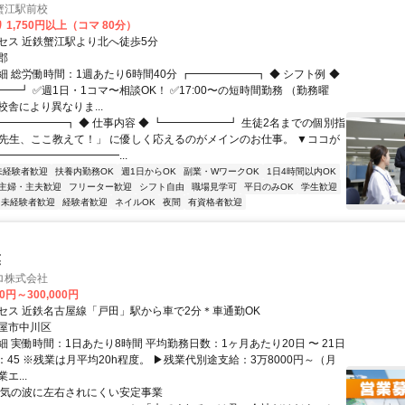
蟹江駅前校
 1,750円以上（コマ 80分）
セス 近鉄蟹江駅より北へ徒歩5分
郡
 総労働時間：1週あたり6時間40分 ┏━━━━━━┓ ◆ シフト例 ◆
━┛ ✅週1日・1コマ〜相談OK！ ✅17:00〜の短時間勤務 （勤務曜
舎により異なりま...
┏━━━━━━┓ ◆ 仕事内容 ◆ ┗━━━━━━┛ 生徒2名までの個別指
「先生、ここ教えて！」 に優しく応えるのがメインのお仕事。 ▼ココが
━━━━━━━━━━━...
未経験者歓迎
扶養内勤務OK
週1日からOK
副業・WワークOK
1日4時間以内OK
主婦・主夫歓迎
フリーター歓迎
シフト自由
職場見学可
平日のみOK
学生歓迎
未経験者歓迎
経験者歓迎
ネイルOK
夜間
有資格者歓迎
業
ロ株式会社
00円～300,000円
セス 近鉄名古屋線「戸田」駅から車で2分＊車通勤OK
屋市中川区
 実働時間：1日あたり8時間 平均勤務日数：1ヶ月あたり20日 〜 21日
7：45 ※残業は月平均20h程度。 ▶残業代別途支給：3万8000円～（月
エ...
景気の波に左右されにくい安定事業