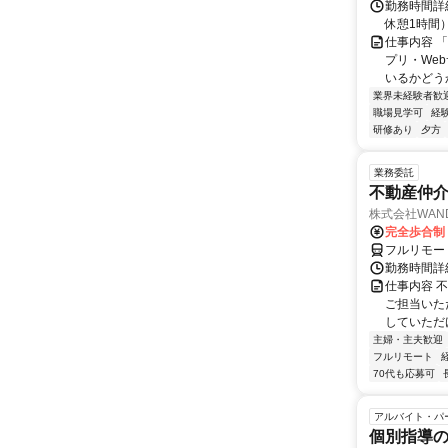
勤務時間詳細
休憩1時間
仕事内容 
プリ・We
いるかどう
業界未経験者歓
職場見学可
経
研修あり
夕方
業務委託
不動産仲介
株式会社WAN
完全歩合制
フルリモー
勤務時間詳
仕事内容 
ご担当いた
していただ
主婦・主夫歓迎
フルリモート
70代も応募可
アルバイト・パ
個別指導