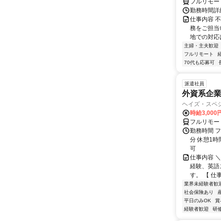
フルリモー
勤務時間詳
仕事内容 
務をご担当
地での対応
主婦・主夫歓迎
フルリモート
70代も応募可
派遣社員
外資系企
ヘイズ・スペ
時給3,000
フルリモー
勤務時間 フ
分 休憩1時
可
仕事内容 
経験、英語
す。 【 仕
業界未経験者歓
社会保険あり
平日のみOK
賞
経験者歓迎
研