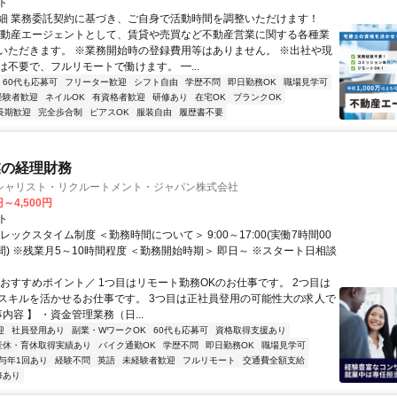
ト
細 業務委託契約に基づき、ご自身で活動時間を調整いただけます！
不動産エージェントとして、賃貸や売買など不動産営業に関する各種業
いただきます。 ※業務開始時の登録費用等はありません。 ※出社や現
は不要で、フルリモートで働けます。 ━...
60代も応募可
フリーター歓迎
シフト自由
学歴不問
即日勤務OK
職場見学可
経験者歓迎
ネイルOK
有資格者歓迎
研修あり
在宅OK
ブランクOK
長期歓迎
完全歩合制
ピアスOK
服装自由
履歴書不要
業の経理財務
シャリスト・リクルートメント・ジャパン株式会社
円～4,500円
ト
レックスタイム制度 ＜勤務時間について＞ 9:00～17:00(実働7時間00
間) ※残業月5～10時間程度 ＜勤務開始時期＞ 即日～ ※スタート日相談
＼おすすめポイント／ 1つ目はリモート勤務OKのお仕事です。 2つ目は
スキルを活かせるお仕事です。 3つ目は正社員登用の可能性大の求人で
事内容 】 ・資金管理業務（日...
迎
社員登用あり
副業・WワークOK
60代も応募可
資格取得支援あり
産休・育休取得実績あり
バイク通勤OK
学歴不問
即日勤務OK
職場見学可
与年1回あり
経験不問
英語
未経験者歓迎
フルリモート
交通費全額支給
修あり