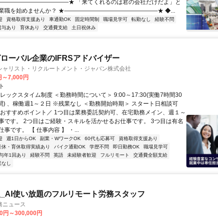
――――――――――――★ 「来てくれるのは君の会社だけだよ」と
業職を始めませんか？ ★――――――――――――――――★ ◆...
迎
資格取得支援あり
車通勤OK
固定時間制
職場見学可
転勤なし
経験不問
賞与あり
育休あり
交通費支給
土日祝休み
ローバル企業のIFRSアドバイザー
シャリスト・リクルートメント・ジャパン株式会社
円～7,000円
ト
レックスタイム制度 ＜勤務時間について＞ 9:00～17:30(実働7時間30
間) 、稼働週1～２日 ※残業なし ＜勤務開始時期＞ スタート日相談可
＼おすすめポイント／ 1つ目は業務委託契約可、在宅勤務メイン、週１～
事です。 2つ目はご経験・スキルを活かせるお仕事です。 3つ目は有名
事です。 【 仕事内容 】 ・...
迎
週1日からOK
副業・WワークOK
60代も応募可
資格取得支援あり
産休・育休取得実績あり
バイク通勤OK
学歴不問
即日勤務OK
職場見学可
与年1回あり
経験不問
英語
未経験者歓迎
フルリモート
交通費全額支給
業なし
_AI使い放題のフルリモート労務スタッフ
務ニュース
00円～300,000円