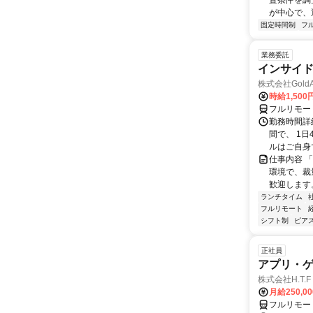
置条件を調
が中心で、
固定時間制
フ
業務委託
インサイド
株式会社GoldA
時給1,500
フルリモー
勤務時間詳
間で、 1
ルはご自身
仕事内容 
環境で、裁
歓迎します。 
ランチタイム
フルリモート
シフト制
ピアス
正社員
アプリ・
株式会社H.T.F
月給250,0
フルリモー