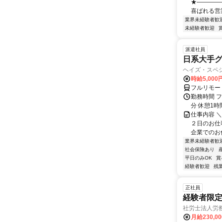
★――――
喜ばれる営
業界未経験者歓
未経験者歓迎
派遣社員
日系大手グ
ヘイズ・スペ
時給5,000
フルリモー
勤務時間 フ
分 休憩1時
仕事内容 
２日のお仕
企業でのお仕
業界未経験者歓
社会保険あり
平日のみOK
賞
経験者歓迎
残
正社員
経験者限定
社労士法人労
月給230,0