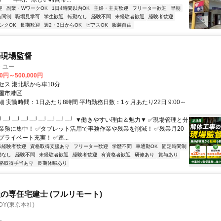
迎
副業・WワークOK
1日4時間以内OK
主婦・主夫歓迎
フリーター歓迎
早朝
時間制
職場見学可
学生歓迎
転勤なし
経験不問
未経験者歓迎
経験者歓迎
ンクOK
長期歓迎
週2・3日からOK
ピアスOK
服装自由
の現場監督
・ユー
00円～500,000円
セス 港北駅から車10分
屋市港区
 実働時間：1日あたり8時間 平均勤務日数：1ヶ月あたり22日 9:00～
┘─┘─┘─┘─┘─┘─┘─┘─┘ ▼働きやすい理由＆魅力▼ ✅現場管理と分
業務に集中！ ✅タブレット活用で事務作業や残業を削減！ ✅残業月20
ライベート充実！ ✅連...
未経験者歓迎
資格取得支援あり
フリーター歓迎
学歴不問
車通勤OK
固定時間制
勤なし
経験不問
未経験者歓迎
経験者歓迎
有資格者歓迎
研修あり
賞与あり
格取得手当あり
長期休暇あり
の専任宅建士 (フルリモート)
DY(東京本社)