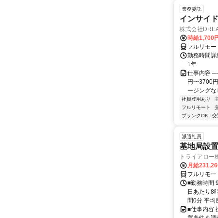
業務委託
インサイ
株式会社DREA
時給1,700
フルリモー
勤務時間詳細
1年
仕事内容 ─
円〜370
ージングなし
社員登用あり
フルリモート
ブランクOK
交
派遣社員
基地局設
トライアロー
月給231,2
フルリモー
■勤務時間 
日あたり8
間0分 平均
■仕事内容