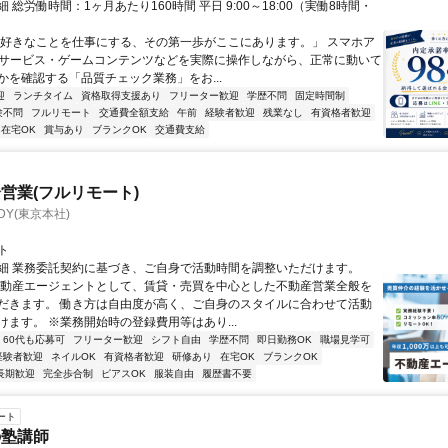
 総労働時間：1ヶ月あたり160時間 平日 9:00～18:00（実働8時間・
）
「好きなことを仕事にする、その第一歩がここにあります。」 スマホア
bサービス・ゲームコンテンツなどを実際に操作しながら、正常に動いて
かを確認する「品質チェック業務」をお...
迎
ランチタイム
資格取得支援あり
フリーター歓迎
学歴不問
固定時間制
験不問
フルリモート
交通費全額支給
午前
経験者歓迎
残業なし
有資格者歓迎
在宅OK
賞与あり
ブランクOK
交通費支給
営業(フルリモート)
DY(東京本社)
ト
細 業務委託契約に基づき、ご自身で活動時間を調整いただけます。
不動産エージェントとして、賃貸・売買を中心とした不動産営業全般を
だきます。 働き方は自由度が高く、ご自身のスタイルに合わせて活動
けます。 ※業務開始時の登録費用等はあり...
60代も応募可
フリーター歓迎
シフト自由
学歴不問
即日勤務OK
職場見学可
経験者歓迎
ネイルOK
有資格者歓迎
研修あり
在宅OK
ブランクOK
長期歓迎
完全歩合制
ピアスOK
服装自由
履歴書不要
ート
の塾講師