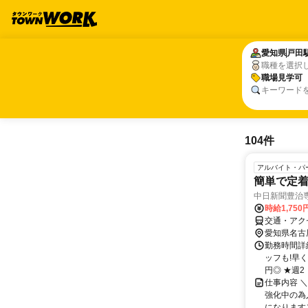
愛知県
愛知県
戸田
戸田
職種を選択
職場見学可
職場見学可
キーワード
104件
アルバイト・パ
簡単で定
中日新聞豊治
時給1,75
交通・アク
愛知県名古
勤務時間詳細
ッフも!早
円◎ ★週2・
仕事内容 
強化中の為
になります）