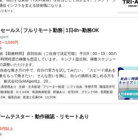
査・検討する業務（TSSR業務）を担当しして頂きます。デスクワーク
通信インフラを支える技術職になりま...
ルリモート
セールス│フルリモート勤務│1日4h~勤務OK
gent
円～2,500円
ト
細 【勤務時間】 原則自由（ご自身で決定可能） 平日9：00～19：00の
日4時間程度の稼働を想定しています。 ※シフト提出制。稼働スケジュー
で調整いただけます。
「自由な働き方の中で、自分の実力を試してみたい」 「スピード感ある
量をもって働きたい」 そんな想いを胸に、自らの挑戦を楽しめる方を
株式会社GoldAgentは、20...
社員登用あり
主婦・主夫歓迎
フリーター歓迎
シフト自由
学歴不問
職場見学可
経験者歓迎
ネイルOK
有資格者歓迎
研修あり
在宅OK
ブランクOK
長期歓迎
OK
服装自由
友達と応募OK
ひげOK
ゲームテスター・動作確認・リモートあり
00円以上
ト