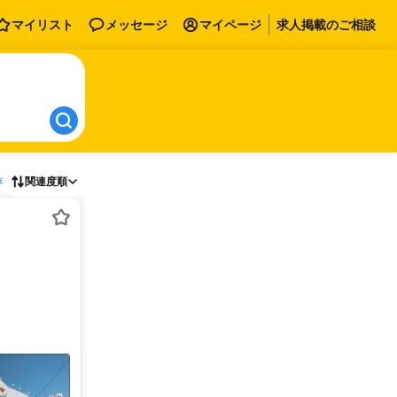
マイリスト
メッセージ
マイページ
求人掲載のご相談
存
関連度順