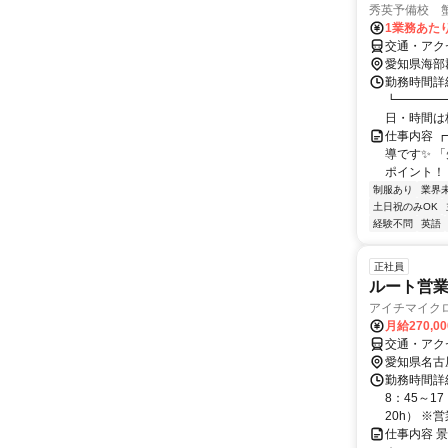
秀英予備校 
1業務あたり
交通・アク
愛知県海部
勤務時間詳細
┗━━━━━
日・時間は校
仕事内容 
導です✨ 
ポイント！ 
制服あり
業界
土日祝のみOK
経験不問
英語
正社員
ルート営
アイチマイク
月給270,0
交通・アク
愛知県名古
勤務時間詳細
8：45～1
20h） ※営業
仕事内容 