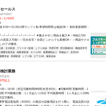
ドセールス
M PONY
円～3,700円
ト
 9:00〜21:00の間でシフト制 希望時間帯は相談OK！ 契約更新期間：
┘─┘─┘─┘─┘─┘─┘─┘─┘ ▼働きやすい理由＆魅力▼ ✅時給1700
0円の高収入可能✨ ✅完全在宅！全国どこからでも勤務OK！ ✅商談やクロ
のアポ獲得...
主婦・主夫歓迎
フリーター歓迎
シフト自由
学歴不問
即日勤務OK
職場見学可
交通費全額支給
経験者歓迎
ネイルOK
食費補助あり
研修あり
在宅OK
通費支給
長期歓迎
シフト制
ピアスOK
服装自由
置検討業務
株式会社
60円以上
ト
9:00～18:00（所定労働時間8時間 休憩:60分） ■労働時間 実働時間：1
時間 平均勤務日数：1ヶ月あたり20日 平均残業時間：1ヶ月あたり20時
所定労働時...
 携帯電話基地局（4G/5G）の新設や設備増設を行う際に、電波品質や設