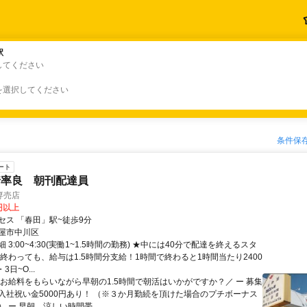
駅
駅
してください
を選択してください
条件保
ート
着率良 朝刊配達員
専売店
0円以上
セス 「春田」駅~徒歩9分
屋市中川区
 3:00~4:30(実働1~1.5時間の勤務) ★中には40分で配達を終えるスタ
く終わっても、給与は1.5時間分支給！1時間で終わると1時間当たり2400
3日~O...
＼お給料をもらいながら早朝の1.5時間で朝活はいかがですか？／ ー 募集
入社祝い金5000円あり！ （※３か月勤続を頂けた場合のプチボーナス
 ー 早朝、涼しい時間帯...