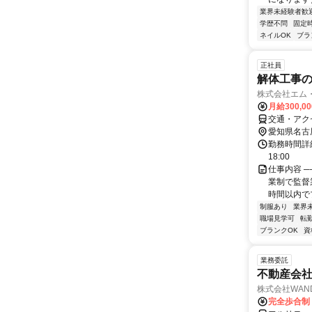
業界未経験者歓
学歴不問
固定
ネイルOK
ブラ
正社員
解体工事
株式会社エム
月給300,0
交通・アク
愛知県名古
勤務時間詳細
18:00
仕事内容 ─
業制で監督
時間以内でプ
制服あり
業界
職場見学可
転
ブランクOK
資
業務委託
不動産会社
株式会社WAN
完全歩合制