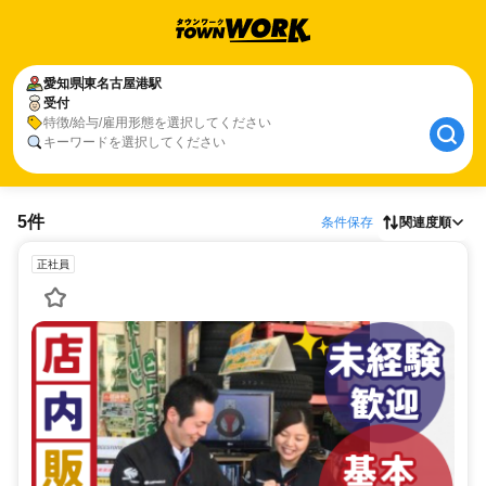
愛知県
東名古屋港駅
受付
特徴/給与/雇用形態を選択してください
キーワードを選択してください
5件
条件保存
関連度順
正社員