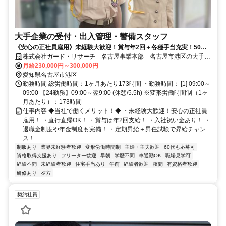
大手企業の受付・出入管理・警備スタッフ
《安心の正社員雇用》未経験大歓迎！賞与年2回＋各種手当充実！50～
60代から始めたスタッフも活躍中！
株式会社ガード・リサーチ 名古屋事業本部 名古屋市港区の大手化
学メーカー工場
月給230,000円～300,000円
愛知県名古屋市港区
勤務時間 総労働時間：1ヶ月あたり173時間 ・勤務時間： [1] 09:00～
09:00 【24勤務】09:00～翌9:00 (休憩/5.5h) ※変形労働時間制（1ヶ
月あたり）：173時間
仕事内容 ◆当社で働くメリット！◆ ・未経験大歓迎！安心の正社員
雇用！ ・直行直帰OK！ ・賞与は年2回支給！ ・入社祝い金あり！ ・
退職金制度や年金制度も完備！ ・定期昇給＋昇任試験で昇給チャン
ス！...
制服あり
業界未経験者歓迎
変形労働時間制
主婦・主夫歓迎
60代も応募可
資格取得支援あり
フリーター歓迎
早朝
学歴不問
車通勤OK
職場見学可
経験不問
未経験者歓迎
住宅手当あり
午前
経験者歓迎
夜間
有資格者歓迎
研修あり
夕方
契約社員