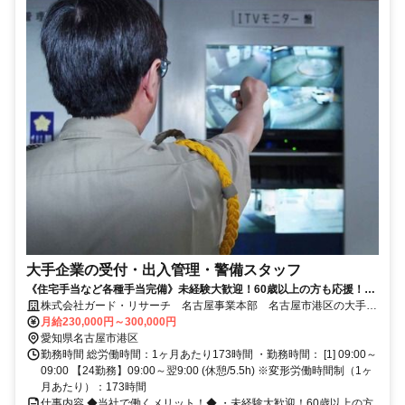
大手企業の受付・出入管理・警備スタッフ
《住宅手当など各種手当完備》未経験大歓迎！60歳以上の方も応援！大
手企業で安定的な生活がしたい方におすすめ♪
株式会社ガード・リサーチ 名古屋事業本部 名古屋市港区の大手化
学メーカー工場
月給230,000円～300,000円
愛知県名古屋市港区
勤務時間 総労働時間：1ヶ月あたり173時間 ・勤務時間： [1] 09:00～
09:00 【24勤務】09:00～翌9:00 (休憩/5.5h) ※変形労働時間制（1ヶ
月あたり）：173時間
仕事内容 ◆当社で働くメリット！◆ ・未経験大歓迎！60歳以上の方