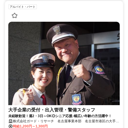
アルバイト・パート
大手企業の受付・出入管理・警備スタッフ
未経験歓迎！週2・3日～OK◎シニア応援♪幅広い年齢の方活躍中！
株式会社ガード・リサーチ 名古屋事業本部 名古屋市港区の大手化
学メーカー工場
時給1,200円～1,300円