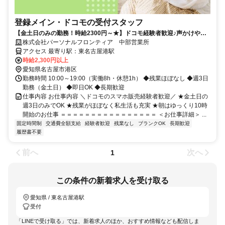
登録メイン・ドコモの受付スタッフ
【金土日のみの勤務！時給2300円～★】ドコモ経験者歓迎♪声かけやク
ロージングはナシ！
株式会社パーソナルフロンティア 中部営業所
アクセス 最寄り駅：東名古屋港駅
時給2,300円以上
愛知県名古屋市港区
勤務時間 10:00～19:00（実働8h・休憩1h） ◆残業ほぼなし ◆週3日
勤務（金土日） ◆即日OK ◆長期歓迎
仕事内容 お仕事内容 ＼ドコモのスマホ販売経験者歓迎／ ★金土日の
週3日のみでOK ★残業がほぼなく私生活も充実 ★朝はゆっくり10時
開始のお仕事 ＝＝＝＝＝＝＝＝＝＝＝＝＝＝＝＝ ＜お仕事詳細＞ ...
固定時間制
交通費全額支給
経験者歓迎
残業なし
ブランクOK
長期歓迎
履歴書不要
前へ
次へ
1
この条件の新着求人を受け取る
愛知県 / 東名古屋港駅
受付
「LINEで受け取る」では、新着求人のほか、おすすめ情報なども配信しま