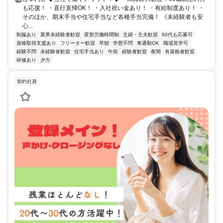
も応援！ ・直行直帰OK！ ・入社祝い金あり！ ・有給制度あり！ ・
そのほか、期末手当や住宅手当など各種手当完備！ 《未経験者も安
心...
制服あり
業界未経験者歓迎
変形労働時間制
主婦・主夫歓迎
60代も応募可
資格取得支援あり
フリーター歓迎
早朝
学歴不問
車通勤OK
職場見学可
経験不問
未経験者歓迎
住宅手当あり
午前
経験者歓迎
夜間
有資格者歓迎
研修あり
夕方
契約社員