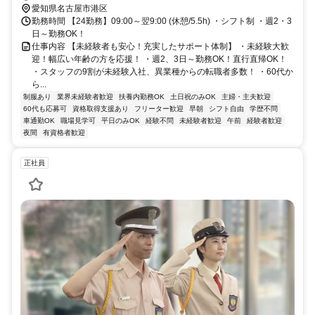
愛知県名古屋市港区
勤務時間 【24勤務】09:00～翌9:00 (休憩/5.5h) ・シフト制 ・週2・3
日～勤務OK！
仕事内容 【未経験者も安心！充実したサポート体制】 ・未経験大歓
迎！幅広い年齢の方を応援！ ・週2、3日～勤務OK！直行直帰OK！
・スタッフの9割が未経験入社、異業種からの転職者多数！ ・60代か
ら...
制服あり
業界未経験者歓迎
扶養内勤務OK
土日祝のみOK
主婦・主夫歓迎
60代も応募可
資格取得支援あり
フリーター歓迎
早朝
シフト自由
学歴不問
車通勤OK
職場見学可
平日のみOK
経験不問
未経験者歓迎
午前
経験者歓迎
夜間
有資格者歓迎
正社員