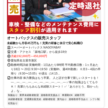
オートバックスの販売スタッフ
未経験から月収45万円も！充実の研修と休日で安心転職◎
スーパーオートバックス NAGOYABAY
交通・アクセス 「築地口駅」から徒歩18分
月給192,000円～450,000円
愛知県名古屋市港区
勤務時間詳細 実働時間：1日あたり8時間 平均勤務日数：1ヶ月あた
り18日 〜 20日 9:30〜19:50（実働8h、週40h勤務） ※月3～4回の早
帰り（9:30〜15:05）や遅出（14:15...
仕事内容 体力勝負はもう卒業。 人と話す仕事で新しいスタートを！
―…―…―…―…―…―…―…―…―…― ✅車の知識はなくてもＯ
Ｋ！ 先輩たちもみんな未経験スタート！ ✅「ありがとう、助かった
よ」な...
制服あり
業界未経験者歓迎
資格取得支援あり
車通勤OK
経験不問
未経験者歓迎
交通費全額支給
経験者歓迎
賞与あり
資格取得手当あり
シフト制
社割あり