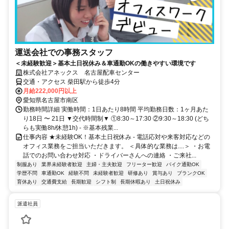
運送会社での事務スタッフ
＜未経験歓迎＞基本土日祝休み＆車通勤OKの働きやすい環境です
株式会社アネックス 名古屋配車センター
交通・アクセス 柴田駅から徒歩4分
月給222,000円以上
愛知県名古屋市南区
勤務時間詳細 実働時間：1日あたり8時間 平均勤務日数：1ヶ月あた
り18日 〜 21日 ▼交代時間制▼ ①8:30～17:30 ②9:30～18:30 (どち
らも実働8h/休憩1h) - ※基本残業...
仕事内容 ★未経験OK！基本土日祝休み - 電話応対や来客対応などの
オフィス業務をご担当いただきます。 ＜具体的な業務は....＞ ・お電
話でのお問い合わせ対応 ・ドライバーさんへの連絡 ・ご来社...
制服あり
業界未経験者歓迎
主婦・主夫歓迎
フリーター歓迎
バイク通勤OK
学歴不問
車通勤OK
経験不問
未経験者歓迎
研修あり
賞与あり
ブランクOK
育休あり
交通費支給
長期歓迎
シフト制
長期休暇あり
土日祝休み
派遣社員