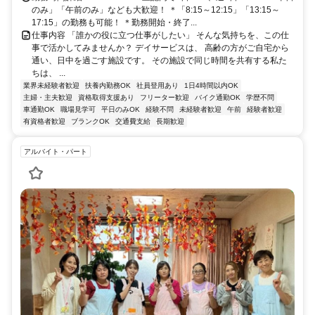
のみ」「午前のみ」なども大歓迎！ ＊「8:15～12:15」「13:15～
17:15」の勤務も可能！ ＊勤務開始・終了...
仕事内容 「誰かの役に立つ仕事がしたい」 そんな気持ちを、この仕
事で活かしてみませんか？ デイサービスは、 高齢の方がご自宅から
通い、日中を過ごす施設です。 その施設で同じ時間を共有する私た
ちは、 ...
業界未経験者歓迎
扶養内勤務OK
社員登用あり
1日4時間以内OK
主婦・主夫歓迎
資格取得支援あり
フリーター歓迎
バイク通勤OK
学歴不問
車通勤OK
職場見学可
平日のみOK
経験不問
未経験者歓迎
午前
経験者歓迎
有資格者歓迎
ブランクOK
交通費支給
長期歓迎
アルバイト・パート