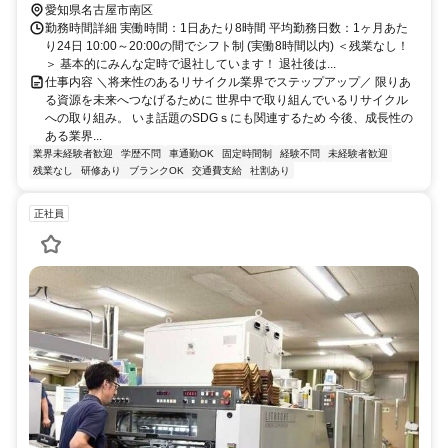
愛知県名古屋市南区
勤務時間詳細 実働時間：1日あたり8時間 平均勤務日数：1ヶ月あた
り24日 10:00～20:00の間でシフト制 (実働8時間以内) ＜残業なし！
＞ 基本的にみんな定時で退社しています！ 退社後は...
仕事内容 ＼将来性のあるリサイクル業界でステップアップ／ 限りあ
る資源を未来へつなげるために 世界中で取り組んでいるリサイクル
への取り組み。 いま話題のSDGｓにも関連するため 今後、成長性の
ある業界...
業界未経験者歓迎
学歴不問
車通勤OK
固定時間制
経験不問
未経験者歓迎
残業なし
研修あり
ブランクOK
交通費支給
社割あり
正社員