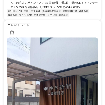
＼この求人のポイント／／ ⭐1日4時間・週1日～勤務OK！ ⭐マンツー
マンでの同行研修あり ⭐介助スタッフ2名との3人体制で...
週1日からOK
主婦・主夫歓迎
資格取得支援あり
未経験者歓迎
研修あり
賞与あり
ブランクOK
交通費支給
シフト制
昇給あり
アルバイト・パート