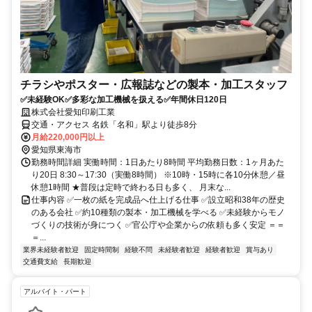
チラシやポスター・広報誌などの製本・加工スタッフ
✅未経験OK✅多彩な加工機械を扱える✅年間休日120日
株式会社愛知印刷工業
交通・アクセス 名鉄「名和」駅より徒歩8分
月給220,000円以上
愛知県東海市
勤務時間詳細 実働時間：1日あたり8時間 平均勤務日数：1ヶ月あた
り20日 8:30～17:30（実働8時間） ※10時・15時に各10分休憩／昼
休憩1時間 ★普段は定時で終わる日も多く、 月末な...
仕事内容 ✅一枚の紙を完成品へ仕上げる仕事 ✅設立昭和38年の歴史
のある会社 ✅約10種類の製本・加工機械を学べる ✅未経験からモノ
づくりの技術が身につく ✅官公庁や企業からの依頼も多く安定 ＝＝
＝...
業界未経験者歓迎
固定時間制
経験不問
未経験者歓迎
経験者歓迎
賞与あり
交通費支給
長期歓迎
アルバイト・パート