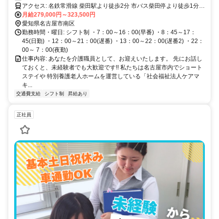
アクセス: 名鉄常滑線 柴田駅より徒歩2分 市バス柴田停より徒歩1分
マイカー通勤・バイク通勤OK・無料駐車場あり（要事前相談） 駅チ
月給279,000円～323,500円
カ徒歩2分の通勤しやすい施設です！ 南区だけでなく緑区、熱田区、
愛知県名古屋市南区
南区、港区、東海市、大府市 などから出勤されている方もいますよ♪
勤務時間・曜日: シフト制 ・7：00～16：00(早番) ・8：45～17：
45(日勤) ・12：00～21：00(遅番) ・13：00～22：00(遅番2) ・22：
00～ 7：00(夜勤)
仕事内容: あなたを介護職員として、お迎えいたします。 先にお話し
ておくと、未経験者でも大歓迎です!! 私たちは名古屋市内でショート
ステイや 特別養護老人ホームを運営している「社会福祉法人ケアマ
キ...
交通費支給
シフト制
昇給あり
正社員