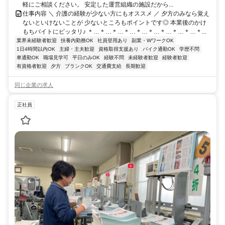
軽にご相談ください。 安定した運営組織の施設だから...
仕事内容 ＼ 介護の経験が少ない方にもオススメ ／ 夕方のみなら覚え
ないといけないことが 少ないところもポイントです◎ 本業後のかけ
もちバイトにピッタリ♪ ＊…＊…＊…＊…＊…＊…＊…＊…＊…＊...
業界未経験者歓迎
扶養内勤務OK
社員登用あり
副業・WワークOK
1日4時間以内OK
主婦・主夫歓迎
資格取得支援あり
バイク通勤OK
学歴不問
車通勤OK
職場見学可
平日のみOK
経験不問
未経験者歓迎
経験者歓迎
有資格者歓迎
夕方
ブランクOK
交通費支給
長期歓迎
同じ企業の求人
正社員