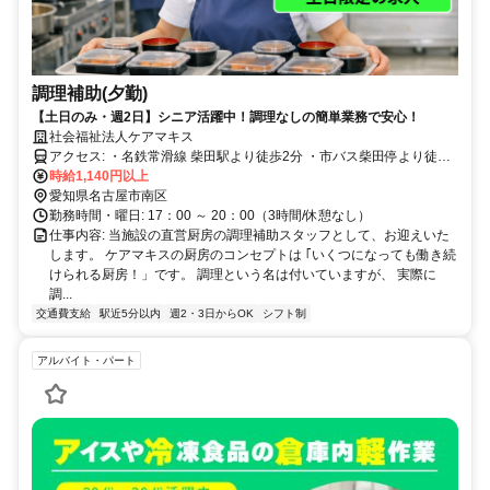
調理補助(夕勤)
【土日のみ・週2日】シニア活躍中！調理なしの簡単業務で安心！
社会福祉法人ケアマキス
アクセス: ・名鉄常滑線 柴田駅より徒歩2分 ・市バス柴田停より徒歩1
分 ・マイカー通勤・バイク通勤OK・無料駐車場あり（要事前相談）
時給1,140円以上
駅チカ徒歩2分の通勤しやすい施設です！ 南区だけでなく緑区、熱田
愛知県名古屋市南区
区、南区、港区、東海市、大府市などから出勤されている方もいます
勤務時間・曜日: 17：00 ～ 20：00（3時間/休憩なし）
よ♪
仕事内容: 当施設の直営厨房の調理補助スタッフとして、お迎えいた
します。 ケアマキスの厨房のコンセプトは ｢いくつになっても働き続
けられる厨房！」です。 調理という名は付いていますが、 実際に
調...
交通費支給
駅近5分以内
週2・3日からOK
シフト制
アルバイト・パート