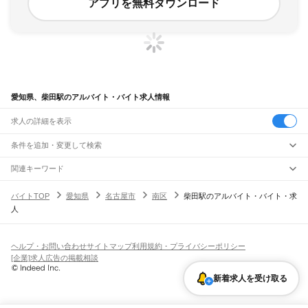
アプリを無料ダウンロード
愛知県、柴田駅のアルバイト・バイト求人情報
求人の詳細を表示
条件を追加・変更して検索
市区町村を追加・変更
関連キーワード
完全在宅ワーク 全国
シール貼り 在宅
現在地周辺
ガチャガチャ
犬カフェ
愛知県
駅を追加・変更
バイトTOP
愛知県
名古屋市
南区
柴田駅のアルバイト・バイト・求
愛知県
すべて
人
名古屋市
すべて
職種を追加・変更
JR中央本線(名古屋～塩尻)
千種区
東区
北区
西区
中村区
中区
昭和区
瑞穂区
熱田区
中川区
港区
南区
守山区
名古屋駅
金山駅
鶴舞駅
千種駅
千種駅
千種駅
大曽根駅
新守山駅
勝川駅
春日井駅
飲食・フードサービス
緑区
名東区
天白区
特徴を追加・変更
神領駅
高蔵寺駅
定光寺駅
飲食・フードサービス
すべて
ヘルプ・お問い合わせ
サイトマップ
利用規約・プライバシーポリシー
豊橋市
岡崎市
一宮市
瀬戸市
半田市
春日井市
豊川市
津島市
碧南市
刈谷市
豊田市
ホールスタッフ
キッチンスタッフ
皿洗い・洗い場
精肉・鮮魚加工
給食調理
人気
[企業]求人広告の掲載相談
JR飯田線(豊橋～天竜峡)
安城市
西尾市
蒲郡市
犬山市
常滑市
江南市
小牧市
稲沢市
新城市
東海市
大府市
雇用形態を追加・変更
パン屋（ベーカリー）
フードカウンター販売員
バー（BAR）・バーテンダー
日払いOK
高校生歓迎
学生歓迎
深夜の仕事
髪型・髪色自由
ひげOK
ネイルOK
豊橋駅
船町駅
下地駅
小坂井駅
牛久保駅
豊川駅
三河一宮駅
長山駅
江島駅
東上駅
知多市
知立市
尾張旭市
高浜市
岩倉市
豊明市
日進市
田原市
愛西市
清須市
飲食店補助（開店・閉店準備）
飲食店（店長・マネージャー）
新着求人を受け取る
ピアスOK
アルバイト・パート
履歴書不要
オープニングスタッフ
留学生・外国人活躍中
野田城駅
新城駅
東新町駅
茶臼山駅
三河東郷駅
大海駅
鳥居駅
長篠城駅
本長篠駅
北名古屋市
弥富市
みよし市
長久手市
あま市
愛知郡
西春日井郡
丹羽郡
海部郡
都道府県を変更
営業・販売
勤務期間
正社員
三河大野駅
湯谷温泉駅
三河槙原駅
柿平駅
三河川合駅
池場駅
東栄駅
知多郡
幡豆郡
額田郡
北設楽郡
営業・販売
すべて
短期
契約社員
単発・1日OK
長期
期間限定（春夏冬休み等）