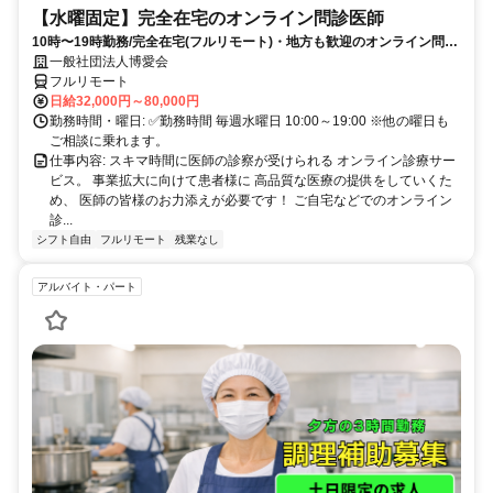
【水曜固定】完全在宅のオンライン問診医師
10時〜19時勤務/完全在宅(フルリモート)・地方も歓迎のオンライン問診
業務
一般社団法人博愛会
フルリモート
日給32,000円～80,000円
勤務時間・曜日: ✅勤務時間 毎週水曜日 10:00～19:00 ※他の曜日も
ご相談に乗れます。
仕事内容: スキマ時間に医師の診察が受けられる オンライン診療サー
ビス。 事業拡大に向けて患者様に 高品質な医療の提供をしていくた
め、 医師の皆様のお力添えが必要です！ ご自宅などでのオンライン
診...
シフト自由
フルリモート
残業なし
アルバイト・パート