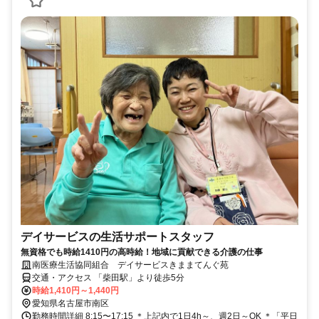
デイサービスの生活サポートスタッフ
無資格でも時給1410円の高時給！地域に貢献できる介護の仕事
南医療生活協同組合 デイサービスきままてんぐ苑
交通・アクセス 「柴田駅」より徒歩5分
時給1,410円～1,440円
愛知県名古屋市南区
勤務時間詳細 8:15〜17:15 ＊上記内で1日4h～、週2日～OK ＊「平日