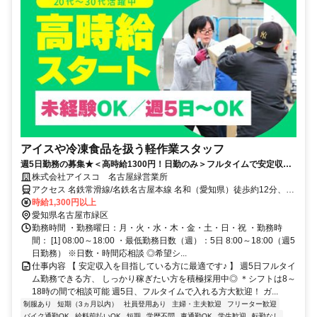
アイスや冷凍食品を扱う軽作業スタッフ
週5日勤務の募集★＜高時給1300円！日勤のみ＞フルタイムで安定収入
が欲しい方に！防寒着支給◎
株式会社アイスコ 名古屋緑営業所
アクセス 名鉄常滑線/名鉄名古屋本線 名和（愛知県）徒歩約12分、名
鉄常滑線/名鉄名古屋本線 柴田徒歩約17分、名鉄常滑線/名鉄名古屋本
時給1,300円以上
線 大同町徒歩約28分 名和駅より徒歩15分＊車･バイク通勤ok
愛知県名古屋市緑区
勤務時間 ・勤務曜日：月・火・水・木・金・土・日・祝 ・勤務時
間： [1] 08:00～18:00 ・最低勤務日数（週）：5日 8:00～18:00（週5
日勤務） ※日数・時間応相談 ◎希望シ...
仕事内容 【 安定収入を目指している方に最適です♪ 】 週5日フルタイ
ム勤務できる方、 しっかり稼ぎたい方を積極採用中◎ ＊シフトは8～
18時の間で相談可能 週5日、フルタイムで入れる方大歓迎！ ガ...
制服あり
短期（3ヵ月以内）
社員登用あり
主婦・主夫歓迎
フリーター歓迎
バイク通勤OK
給料前払いOK
短期
学歴不問
車通勤OK
学生歓迎
転勤なし