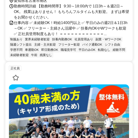
愛知県名古屋市南区
勤務時間詳細 【勤務時間帯】 9:30～18:00内で 1日3h～＆週2日～
OK。 残業はありません！ もちろんフルタイムも大歓迎。 まずは希望
をお聞かせください。
仕事内容 ✅ 未経験OK！時給1400円以上 ✅ 平日のみの週2日＆1日3h
～OK ✅ フリーター・主婦さん活躍中 ✅ 扶養内OKやWワークも歓迎
✅ 正社員登用制度もあり！ ＝＝＝＝＝＝＝＝＝＝＝＝...
制服あり
業界未経験者歓迎
扶養内勤務OK
社員登用あり
副業・WワークOK
隔週シフト提出
主婦・主夫歓迎
フリーター歓迎
バイク通勤OK
シフト自由
学歴不問
車通勤OK
即日勤務OK
職場見学可
平日のみOK
転勤なし
経験不問
未経験者歓迎
午前
残業なし
正社員