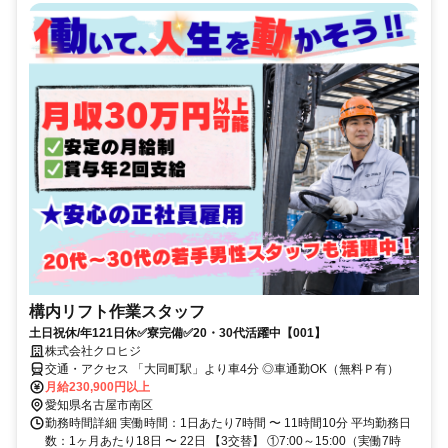
構内リフト作業スタッフ
土日祝休/年121日休✅寮完備✅20・30代活躍中【001】
株式会社クロヒジ
交通・アクセス 「大同町駅」より車4分 ◎車通勤OK（無料Ｐ有）
月給230,900円以上
愛知県名古屋市南区
勤務時間詳細 実働時間：1日あたり7時間 〜 11時間10分 平均勤務日
数：1ヶ月あたり18日 〜 22日 【3交替】 ①7:00～15:00（実働7時