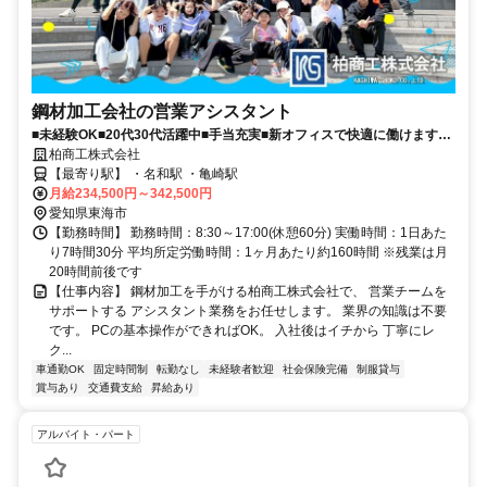
鋼材加工会社の営業アシスタント
■未経験OK■20代30代活躍中■手当充実■新オフィスで快適に働けます■
賞与年2〜3回(前年実績4.0ヶ月)
柏商工株式会社
【最寄り駅】 ・名和駅 ・亀崎駅
月給234,500円～342,500円
愛知県東海市
【勤務時間】 勤務時間：8:30～17:00(休憩60分) 実働時間：1日あた
り7時間30分 平均所定労働時間：1ヶ月あたり約160時間 ※残業は月
20時間前後です
【仕事内容】 鋼材加工を手がける柏商工株式会社で、 営業チームを
サポートする アシスタント業務をお任せします。 業界の知識は不要
です。 PCの基本操作ができればOK。 入社後はイチから 丁寧にレ
ク...
車通勤OK
固定時間制
転勤なし
未経験者歓迎
社会保険完備
制服貸与
賞与あり
交通費支給
昇給あり
アルバイト・パート