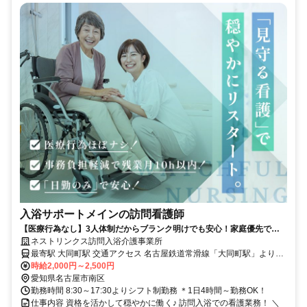
入浴サポートメインの訪問看護師
【医療行為なし】3人体制だからブランク明けでも安心！家庭優先で働
ける訪問入浴
ネストリンクス訪問入浴介護事業所
最寄駅 大同町駅 交通アクセス 名古屋鉄道常滑線「大同町駅」より徒
時給2,000円～2,500円
歩5分 ※転勤なし
愛知県名古屋市南区
勤務時間 8:30～17:30よりシフト制勤務 ＊1日4時間～勤務OK！
仕事内容 資格を活かして穏やかに働く♪ 訪問入浴での看護業務！ ＼