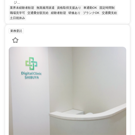
ジ...
業界未経験者歓迎
無期雇用派遣
資格取得支援あり
車通勤OK
固定時間制
職場見学可
交通費全額支給
経験者歓迎
研修あり
ブランクOK
交通費支給
土日祝休み
業務委託