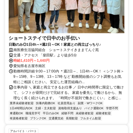
ショートステイで日中のお手伝い
日勤のみ◎1日4h～×週2日～OK！家庭との両立ばっちり♪
南医療生活協同組合 ショートステイきままてんぐ苑
交通・アクセス 「柴田駅」より徒歩5分
時給1,410円～1,440円
愛知県名古屋市南区
勤務時間詳細 9:00～17:00内 ＊週2日～、1日4h～OK！ ＜シフト例＞
9～15時、9～13時、13～17時 など 勤務開始後のシフト調整もお気
軽にご相談ください。 安定した運営組織の...
仕事内容 ＼ 家庭と両立できるお仕事 ／ 日中の時間帯に限定して働け
て、 シフトが昼間だけで完結する。 家庭を優先して働けるから、無
理なく長く続けられます。 「時間が不規則で働きにくい」 と感じ...
業界未経験者歓迎
扶養内勤務OK
社員登用あり
副業・WワークOK
1日4時間以内OK
主婦・主夫歓迎
資格取得支援あり
バイク通勤OK
学歴不問
車通勤OK
職場見学可
平日のみOK
経験不問
未経験者歓迎
経験者歓迎
有資格者歓迎
ブランクOK
交通費支給
長期歓迎
フルタイム歓迎
アルバイト・パート