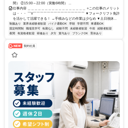
間） ②15:00～22:00（実働6時間） ...
仕事内容 ＿＿＿＿＿＿＿＿＿＿＿＿＿＿＿＿＿ ⭐この仕事のメリット
は・・・ ￣V￣￣￣￣￣￣￣￣￣￣￣￣￣￣￣ ▼フォークリフト免許
を活かして活躍できる！ →手積みなどの作業は少なめ ▼土日祝休...
制服あり
業界未経験者歓迎
バイク通勤OK
早朝
学歴不問
車通勤OK
固定時間制
職場見学可
転勤なし
経験不問
未経験者歓迎
午前
経験者歓迎
夜間
有資格者歓迎
研修あり
夕方
賞与あり
ブランクOK
育休あり
契約社員