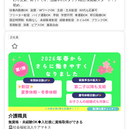
初め...
扶養内勤務OK
副業・WワークOK
主婦・主夫歓迎
60代も応募可
フリーター歓迎
バイク通勤OK
早朝
学歴不問
車通勤OK
即日勤務OK
固定時間制
転勤なし
未経験者歓迎
経験者歓迎
ネイルOK
ブランクOK
長期歓迎
深夜
ピアスOK
服装自由
正社員
介護職員
無資格・未経験OK◆入社後に資格取得ができる
社会福祉法人ケアマキス