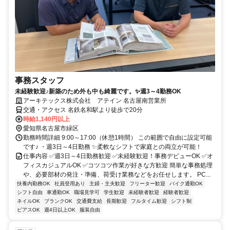
事務スタッフ
未経験歓迎♪新築のため外も中も綺麗です。✨週3～4勤務OK
アーキテックス株式会社 アテイン 名古屋南営業所
交通・アクセス 名鉄名和駅より徒歩で20分
時給1,140円以上
愛知県名古屋市緑区
勤務時間詳細 9:00～17:00（休憩1時間） この範囲で自由に設定可能
です♪ ・週3日～4日勤務 ✨柔軟なシフトで家庭との両立が可能！
仕事内容 ✅週3日～4日勤務歓迎 ✅未経験歓迎！事務デビューOK ✅オ
フィスカジュアルOK ✅コツコツ作業が好きな方歓迎 簡単な事務処理
や、必要部材の発注・準備、荷受け業務などをお任せします。 PC...
扶養内勤務OK
社員登用あり
主婦・主夫歓迎
フリーター歓迎
バイク通勤OK
シフト自由
車通勤OK
職場見学可
学生歓迎
未経験者歓迎
経験者歓迎
ネイルOK
ブランクOK
交通費支給
長期歓迎
フルタイム歓迎
シフト制
ピアスOK
週4日以上OK
服装自由