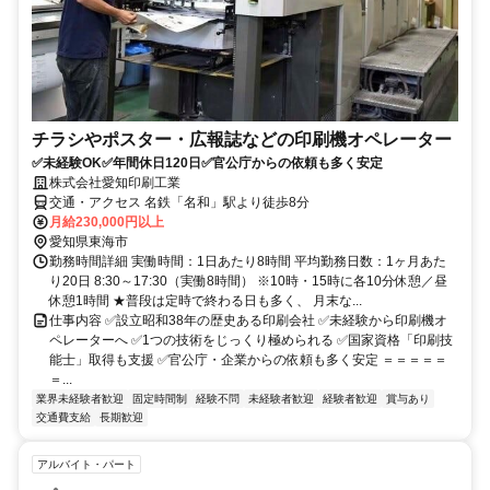
チラシやポスター・広報誌などの印刷機オペレーター
✅未経験OK✅年間休日120日✅官公庁からの依頼も多く安定
株式会社愛知印刷工業
交通・アクセス 名鉄「名和」駅より徒歩8分
月給230,000円以上
愛知県東海市
勤務時間詳細 実働時間：1日あたり8時間 平均勤務日数：1ヶ月あた
り20日 8:30～17:30（実働8時間） ※10時・15時に各10分休憩／昼
休憩1時間 ★普段は定時で終わる日も多く、 月末な...
仕事内容 ✅設立昭和38年の歴史ある印刷会社 ✅未経験から印刷機オ
ペレーターへ ✅1つの技術をじっくり極められる ✅国家資格「印刷技
能士」取得も支援 ✅官公庁・企業からの依頼も多く安定 ＝＝＝＝＝
＝...
業界未経験者歓迎
固定時間制
経験不問
未経験者歓迎
経験者歓迎
賞与あり
交通費支給
長期歓迎
アルバイト・パート