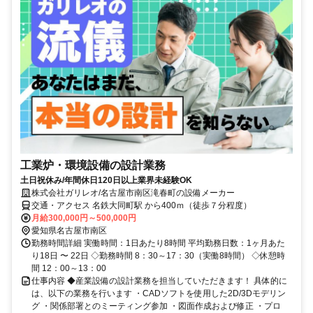
工業炉・環境設備の設計業務
土日祝休み/年間休日120日以上業界未経験OK
株式会社ガリレオ/名古屋市南区滝春町の設備メーカー
交通・アクセス 名鉄大同町駅 から400ｍ（徒歩７分程度）
月給300,000円～500,000円
愛知県名古屋市南区
勤務時間詳細 実働時間：1日あたり8時間 平均勤務日数：1ヶ月あた
り18日 〜 22日 ◇勤務時間 8：30～17：30（実働8時間） ◇休憩時
間 12：00～13：00
仕事内容 ◆産業設備の設計業務を担当していただきます！ 具体的に
は、以下の業務を行います ・CADソフトを使用した2D/3Dモデリン
グ ・関係部署とのミーティング参加 ・図面作成および修正 ・プロ