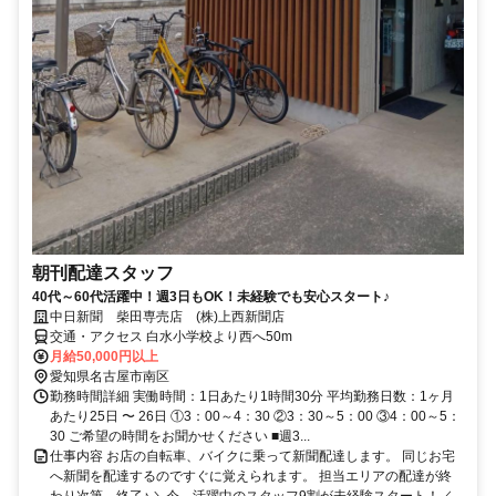
朝刊配達スタッフ
40代～60代活躍中！週3日もOK！未経験でも安心スタート♪
中日新聞 柴田専売店 (株)上西新聞店
交通・アクセス 白水小学校より西へ50m
月給50,000円以上
愛知県名古屋市南区
勤務時間詳細 実働時間：1日あたり1時間30分 平均勤務日数：1ヶ月
あたり25日 〜 26日 ①3：00～4：30 ②3：30～5：00 ③4：00～5：
30 ご希望の時間をお聞かせください ■週3...
仕事内容 お店の自転車、バイクに乗って新聞配達します。 同じお宅
へ新聞を配達するのですぐに覚えられます。 担当エリアの配達が終
わり次第、終了♪ ＼今、活躍中のスタッフ9割が未経験スタート！／