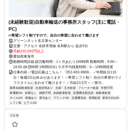
(未経験歓迎)自動車輸送の事務所スタッフ(主に電話・
PC)
✅希望シフト制ですので、自分の希望に合わせて働けます
グリーンネット名古屋センター
交通・アクセス 名鉄常滑線 名和駅から 徒歩5分
月給235,000円以上
愛知県東海市
勤務時間詳細 総労働時間：1ヶ月あたり166時間 勤務時間：9:00～
18:00 (休憩時間 1時間00分) ※月平均残業時間：0～10時間程度
仕事内容 ✅電話応募はこちら！「052-693-9909」 ✅年間休日116
日！毎週2日お休みがあります！ ✅希望シフト制！ 自分の希望やライ
フスタイルに合わせて働けます！ ✅月給23.5万～ ✅賞与...
業界未経験者歓迎
社員登用あり
主婦・主夫歓迎
フリーター歓迎
学歴不問
車通勤OK
転勤なし
経験不問
未経験者歓迎
交通費全額支給
経験者歓迎
ネイルOK
研修あり
賞与あり
ブランクOK
交通費支給
長期歓迎
駅近5分以内
シフト制
ピアスOK
正社員