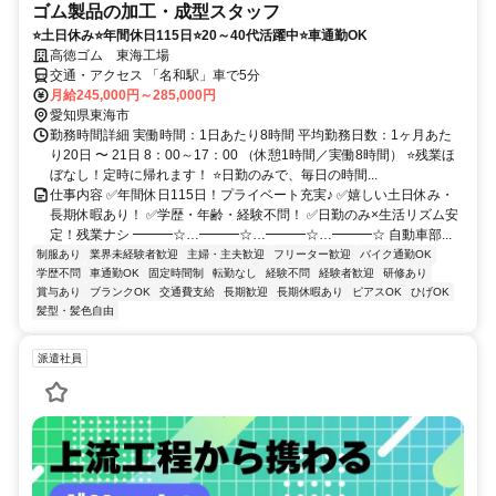
ゴム製品の加工・成型スタッフ
⭐土日休み⭐年間休日115日⭐20～40代活躍中⭐車通勤OK
高徳ゴム 東海工場
交通・アクセス 「名和駅」車で5分
月給245,000円～285,000円
愛知県東海市
勤務時間詳細 実働時間：1日あたり8時間 平均勤務日数：1ヶ月あた
り20日 〜 21日 8：00～17：00 （休憩1時間／実働8時間） ⭐残業ほ
ぼなし！定時に帰れます！ ⭐日勤のみで、毎日の時間...
仕事内容 ✅年間休日115日！プライベート充実♪ ✅嬉しい土日休み・
長期休暇あり！ ✅学歴・年齢・経験不問！ ✅日勤のみ×生活リズム安
定！残業ナシ ━━━☆…━━━☆…━━━☆…━━━☆ 自動車部...
制服あり
業界未経験者歓迎
主婦・主夫歓迎
フリーター歓迎
バイク通勤OK
学歴不問
車通勤OK
固定時間制
転勤なし
経験不問
経験者歓迎
研修あり
賞与あり
ブランクOK
交通費支給
長期歓迎
長期休暇あり
ピアスOK
ひげOK
髪型・髪色自由
派遣社員