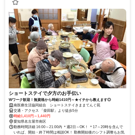
ショートステイで夕方のお手伝い
Wワーク歓迎！無資格から時給1410円～★イチから教えます◎
南医療生活協同組合 ショートステイきままてんぐ苑
交通・アクセス 「柴田駅」より徒歩5分
時給1,410円～1,440円
愛知県名古屋市南区
勤務時間詳細 16:00～21:00内 ＊週2日～OK！ ＊17～20時を含んで
いれば、開始・終了時間は相談OK！ 勤務開始後のシフト調整もお気