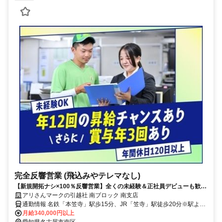
完全反響営業 (飛込みやテレマなし)
【新規開拓ナシ×100％反響営業】全くの未経験＆正社員デビューも歓迎
毎月昇給あり／賞与年3回／その他手当充実
アリさんマークの引越社 南ブロック 南支店
通勤情報 名鉄「本笠寺」駅歩15分、JR「笠寺」駅徒歩20分※駅より
送迎あり
月給340,000円以上
愛知県名古屋市南区