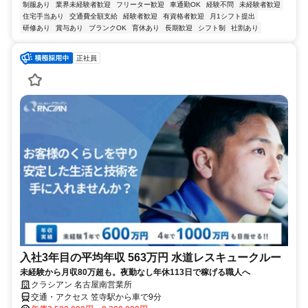
制服あり
業界未経験者歓迎
フリーター歓迎
車通勤OK
経験不問
未経験者歓迎
住宅手当あり
交通費全額支給
経験者歓迎
有資格者歓迎
月1シフト提出
研修あり
賞与あり
ブランクOK
育休あり
長期歓迎
シフト制
社割あり
正社員
入社3年目の平均年収 563万円 水道レスキュークルー
未経験から月収80万超も。夜勤なし年休113日で稼げる職人へ
クラシアン 名古屋南営業所
交通・アクセス 笠寺駅から車で9分