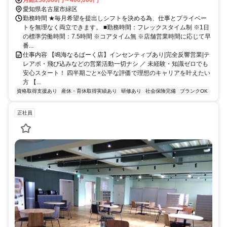
月給250,000円～400,000円
愛知県名古屋市緑区
勤務時間 ★毎月希望を提出しシフトを決める為、仕事とプライベー
トを無理なく両立できます。 ■勤務時間：フレックスタイム制 ※1日
の標準労働時間：7.5時間 ※コアタイム無 ※店舗営業時間に応じて早
番...
仕事内容 【鳴海なるぱーく店】インセンティブあり|完全反響営業|テ
レアポ・飛び込みなどの営業活動一切ナシ ／ 未経験・知識ゼロでも
安心スタート！ 四半期ごと×公平な評価で理想のキャリアを叶えたい
方 【...
資格取得支援あり
産休・育休取得実績あり
研修あり
社会保険完備
ブランクOK
正社員