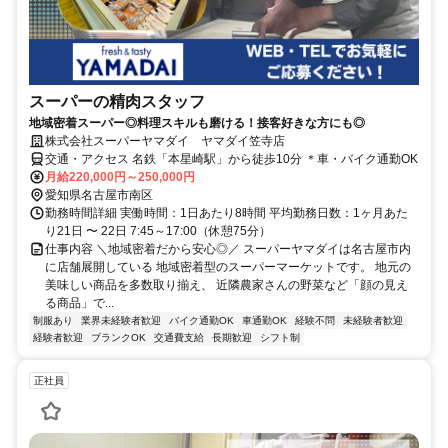
スーパーの精肉スタッフ
地域密着スーパー◎料理スキルも磨ける！接客好きな方にも◎
株式会社スーパーヤマダイ ヤマダイ笠寺店
交通・アクセス 名鉄「本星崎駅」から徒歩10分 ＊車・バイク通勤OK
月給220,000円～250,000円
愛知県名古屋市南区
勤務時間詳細 実働時間：1日あたり8時間 平均勤務日数：1ヶ月あた
り21日 〜 22日 7:45～17:00（休憩75分）
仕事内容 ＼地域密着だから安心◎／ スーパーヤマダイは名古屋市内
に店舗展開している 地域密着型のスーパーマーケットです。 地元の
美味しい商品を多数取り揃え、 近隣農家さんの野菜など「顔の見え
る商品」で...
制服あり
業界未経験者歓迎
バイク通勤OK
車通勤OK
経験不問
未経験者歓迎
経験者歓迎
ブランクOK
交通費支給
長期歓迎
シフト制
正社員