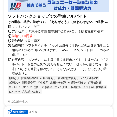
ソフトバンクショップでの学生アルバイト
その週末、就活に差がつく。「ありがとう」で終わらせない、“成果”の
あるアルバイト。
ソフトバンク 笠寺
アクセス ＪＲ東海道本線 笠寺東口徒歩約9分、名鉄名古屋本線 本笠
寺徒歩約9分、名鉄名古屋本線 本星崎徒歩約15分
時給1,600円以上
愛知県名古屋市南区
勤務時間 シフトサイクル：1ヶ月 店舗毎に店長などの店舗責任者とご
相談の上決めて頂いております。 9:45～19:15でシフト制 土日のみの
週2日～OK！
仕事内容 「ガクチカ」に本気で書ける週末バイト、しませんか？ “ア
ルバイト＝お金のため”で終わらせたくない。 せっかく働くなら、将
来につながる経験を積みたい。 そんなあなたにこそ、ぴったりな環
境があり...
制服あり
扶養内勤務OK
社員登用あり
資格取得支援あり
バイク通勤OK
車通勤OK
職場見学可
学生歓迎
未経験者歓迎
交通費全額支給
経験者歓迎
ネイルOK
月1シフト提出
研修あり
ブランクOK
長期歓迎
シフト制
社割あり
ピアスOK
入社祝い金あり
同じ企業の求人
正社員