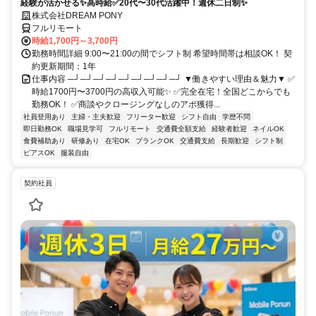
経験が活かせる✨高時給✅20代〜30代活躍中！週休二日制✨
株式会社DREAM PONY
フルリモート
時給1,700円～3,700円
勤務時間詳細 9:00〜21:00の間でシフト制 希望時間帯は相談OK！ 契
約更新期間：1年
仕事内容 ─┘─┘─┘─┘─┘─┘─┘─┘─┘ ▼働きやすい理由＆魅力▼ ✅
時給1700円〜3700円の高収入可能✨ ✅完全在宅！全国どこからでも
勤務OK！ ✅商談やクロージングなしのアポ獲得...
社員登用あり
主婦・主夫歓迎
フリーター歓迎
シフト自由
学歴不問
即日勤務OK
職場見学可
フルリモート
交通費全額支給
経験者歓迎
ネイルOK
食費補助あり
研修あり
在宅OK
ブランクOK
交通費支給
長期歓迎
シフト制
ピアスOK
服装自由
契約社員