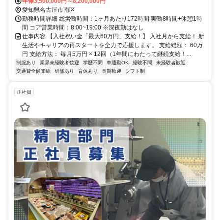
年俸3,500,000円～8,200,000円
愛知県名古屋市南区
勤務時間詳細 総労働時間：1ヶ月あたり172時間 実働8時間+休憩1時
間 コア営業時間：8:00~19:00 ※深夜勤はなし
仕事内容 【入社祝い金「最大60万円」支給！】 入社月から支給！ 新
生活やキャリアの再スタートを全力で応援します。 支給総額： 60万
円 支給方法： 毎月5万円 × 12回（1年間にわたって継続支給！...
制服あり
業界未経験者歓迎
学歴不問
車通勤OK
経験不問
未経験者歓迎
交通費全額支給
研修あり
育休あり
長期歓迎
シフト制
正社員