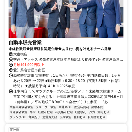
自動車販売営業
未経験歓迎◆健康経営認定企業◆ありたい姿を叶えるチーム営業
大慶橋店
交通・アクセス 名鉄名古屋本線本星崎駅より徒歩で8分 名古屋高速3
号大高線笠寺出口より車で5分
月給191,900円以上
愛知県名古屋市南区
勤務時間詳細 実働時間：1日あたり7時間48分 平均勤務日数：1ヶ月
あたり20日 〜 22日 ■勤務時間：9:30～18:20（実働7.8時間・休憩1
時間） ★残業月平均14.1h ※2025年度
仕事内容 ＼＼マツダグループの安定基盤／／ ✨未経験大歓迎 チーム
営業で仲間と支え合える！ ✨健康経営優良法人2026認定 賞与4.6ヶ月
（前年度）／平均勤続”18.9年”！ ✨会社づくりに参画！『あ...
業界未経験者歓迎
フリーター歓迎
車通勤OK
固定時間制
経験不問
未経験者歓迎
午前
経験者歓迎
有資格者歓迎
研修あり
夕方
賞与あり
ブランクOK
育休あり
交通費支給
長期歓迎
社割あり
長期休暇あり
正社員