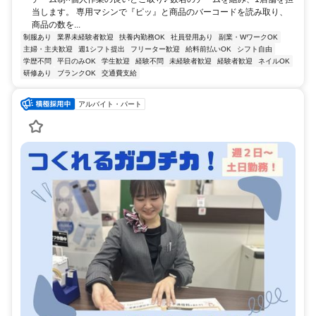
当します。 専用マシンで『ピッ』と商品のバーコードを読み取り、
商品の数を...
制服あり
業界未経験者歓迎
扶養内勤務OK
社員登用あり
副業・WワークOK
主婦・主夫歓迎
週1シフト提出
フリーター歓迎
給料前払いOK
シフト自由
学歴不問
平日のみOK
学生歓迎
経験不問
未経験者歓迎
経験者歓迎
ネイルOK
研修あり
ブランクOK
交通費支給
アルバイト・パート