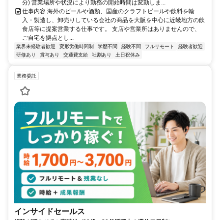
分) 営業場所や状況により勤務の開始時間は変動しま...
仕事内容 海外のビールや酒類、国産のクラフトビールや飲料を輸
入・製造し、卸売りしている会社の商品を大阪を中心に近畿地方の飲
食店等に提案営業する仕事です。 支店や営業所はありませんので、
ご自宅を拠点とし...
業界未経験者歓迎
変形労働時間制
学歴不問
経験不問
フルリモート
経験者歓迎
研修あり
賞与あり
交通費支給
社割あり
土日祝休み
業務委託
インサイドセールス