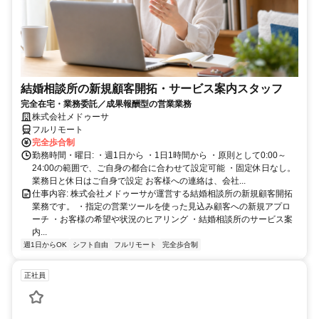
結婚相談所の新規顧客開拓・サービス案内スタッフ
完全在宅・業務委託／成果報酬型の営業業務
株式会社メドゥーサ
フルリモート
完全歩合制
勤務時間・曜日: ・週1日から ・1日1時間から ・原則として0:00～
24:00の範囲で、ご自身の都合に合わせて設定可能 ・固定休日なし。
業務日と休日はご自身で設定 お客様への連絡は、会社...
仕事内容: 株式会社メドゥーサが運営する結婚相談所の新規顧客開拓
業務です。 ・指定の営業ツールを使った見込み顧客への新規アプロ
ーチ ・お客様の希望や状況のヒアリング ・結婚相談所のサービス案
内...
週1日からOK
シフト自由
フルリモート
完全歩合制
正社員