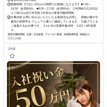
勤務時間 【下記いずれかの時間での勤務になります】 ■7:00～
16:00（休憩60分） ■8:00～17:00（休憩60分） ◎年間休日120日以
上 ◎休日は自己申告制 1年単位の変形労働時間制 ...
仕事内容 お問い合わせいただいたお客様宅を訪問し、 荷物の量や引
越先の状態等を マニュアル通りに確認していきます。 引越プランを
ご提案するお仕事です。 ※1か月の営業件数30件・1日3～4件程度
※...
変形労働時間制
主婦・主夫歓迎
フリーター歓迎
未経験者歓迎
研修あり
ブランクOK
正社員