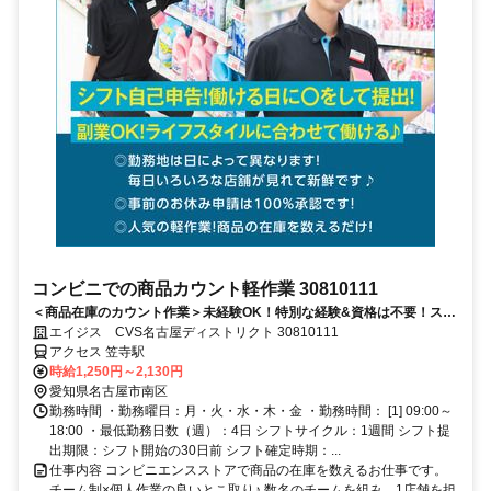
コンビニでの商品カウント軽作業 30810111
＜商品在庫のカウント作業＞未経験OK！特別な経験&資格は不要！スキ
ルや実績で高収入も目指せるお仕事◎♪
エイジス CVS名古屋ディストリクト 30810111
アクセス 笠寺駅
時給1,250円～2,130円
愛知県名古屋市南区
勤務時間 ・勤務曜日：月・火・水・木・金 ・勤務時間： [1] 09:00～
18:00 ・最低勤務日数（週）：4日 シフトサイクル：1週間 シフト提
出期限：シフト開始の30日前 シフト確定時期：...
仕事内容 コンビニエンスストアで商品の在庫を数えるお仕事です。
チーム制×個人作業の良いとこ取り♪ 数名のチームを組み、1店舗を担