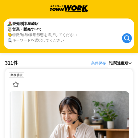
愛知県
本星崎駅
営業・販売すべて
特徴/給与/雇用形態を選択してください
キーワードを選択してください
311件
条件保存
関連度順
業務委託