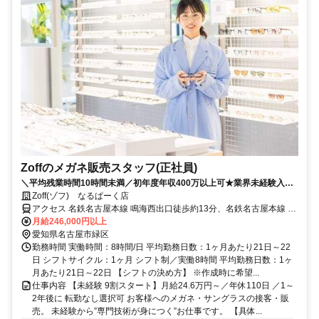
Zoffのメガネ販売スタッフ(正社員)
＼平均残業時間10時間未満／初年度年収400万以上可★業界未経験入社
90%★充実したOJTあり★面接2回で内定まで1カ月以内★2026年8月・
Zoff(ゾフ) なるぱーく店
9月入社歓迎
アクセス 名鉄名古屋本線 鳴海西出口徒歩約13分、名鉄名古屋本線 本
星崎徒歩約14分、ＪＲ東海道本線 大高徒歩約27分 鳴海駅
月給246,000円以上
愛知県名古屋市緑区
勤務時間 実働時間：8時間/日 平均勤務日数：1ヶ月あたり21日～22
日 シフトサイクル：1ヶ月 シフト制／実働8時間 平均勤務日数：1ヶ
月あたり21日～22日 【シフトの決め方】 ※作成時に希望...
仕事内容 【未経験 9割スタート】月給24.6万円～／年休110日 ／1～
2年後に 転勤なし選択可 お客様へのメガネ・サングラスの接客・販
売。 未経験から”専門技術が身につく”お仕事です。 【具体...