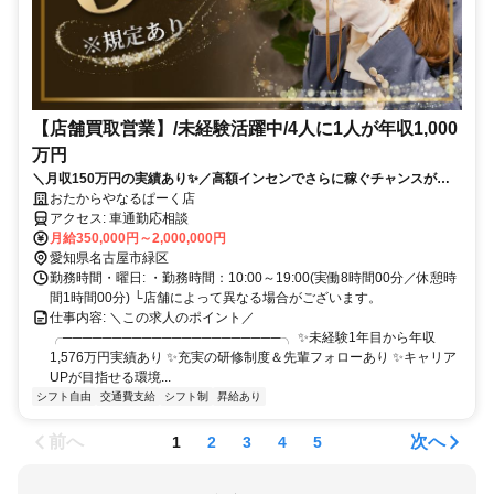
【店舗買取営業】/未経験活躍中/4人に1人が年収1,000
万円
＼月収150万円の実績あり✨／高額インセンでさらに稼ぐチャンスがあ
ります❗ ✨賞与年2回✨入社祝い金あり ✅テレアポなし！✅残業ほぼなし
おたからやなるぱーく店
✅土日希望休もOK✅女性も活躍中✅研修サポートも充実❗
アクセス: 車通勤応相談
月給350,000円～2,000,000円
愛知県名古屋市緑区
勤務時間・曜日: ・勤務時間：10:00～19:00(実働8時間00分／休憩時
間1時間00分) └店舗によって異なる場合がございます。
仕事内容: ＼この求人のポイント／
╭──────────────────────╮ ✨未経験1年目から年収
1,576万円実績あり ✨充実の研修制度＆先輩フォローあり ✨キャリア
UPが目指せる環境...
シフト自由
交通費支給
シフト制
昇給あり
前へ
次へ
1
2
3
4
5