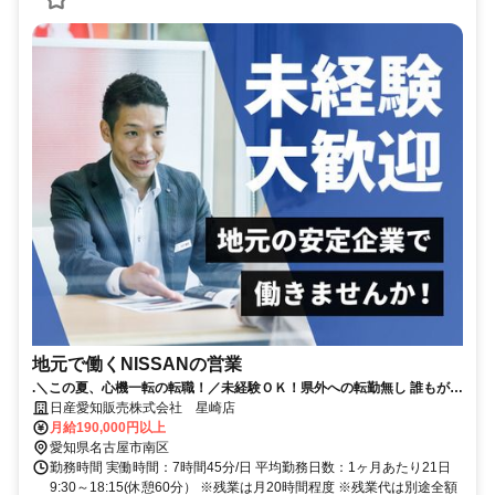
地元で働くNISSANの営業
.＼この夏、心機一転の転職！／未経験ＯＫ！県外への転勤無し 誰もが知
る安心な会社！年間休日115日！
日産愛知販売株式会社 星崎店
月給190,000円以上
愛知県名古屋市南区
勤務時間 実働時間：7時間45分/日 平均勤務日数：1ヶ月あたり21日
9:30～18:15(休憩60分） ※残業は月20時間程度 ※残業代は別途全額