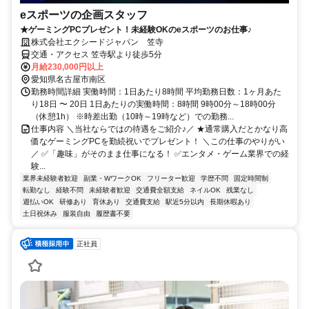
eスポーツの企画スタッフ
★ゲーミングPCプレゼント！未経験OKのeスポーツのお仕事♪
株式会社エクシードジャパン 笠寺
交通・アクセス 笠寺駅より徒歩5分
月給230,000円以上
愛知県名古屋市南区
勤務時間詳細 実働時間：1日あたり8時間 平均勤務日数：1ヶ月あた
り18日 〜 20日 1日あたりの実働時間：8時間 9時00分～18時00分
（休憩1h） ※時差出勤（10時～19時など）での勤務...
仕事内容 ＼当社ならではの待遇をご紹介♪／ ★通常購入だとかなり高
価なゲーミングPCを勤続祝いでプレゼント！ ＼この仕事のやりがい
／ ✅「趣味」がそのまま仕事になる！ ✅エンタメ・ゲーム業界での経
験...
業界未経験者歓迎
副業・WワークOK
フリーター歓迎
学歴不問
固定時間制
転勤なし
経験不問
未経験者歓迎
交通費全額支給
ネイルOK
残業なし
週払いOK
研修あり
育休あり
交通費支給
駅近5分以内
長期休暇あり
土日祝休み
服装自由
履歴書不要
正社員