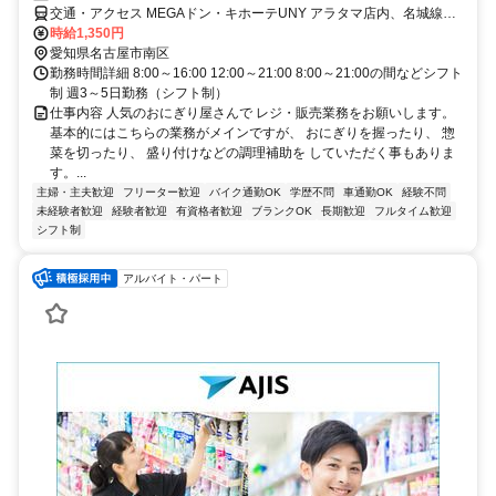
交通・アクセス MEGAドン・キホーテUNY アラタマ店内、名城線新
瑞橋駅から徒歩3分以内
時給1,350円
愛知県名古屋市南区
勤務時間詳細 8:00～16:00 12:00～21:00 8:00～21:00の間などシフト
制 週3～5日勤務（シフト制）
仕事内容 人気のおにぎり屋さんで レジ・販売業務をお願いします。
基本的にはこちらの業務がメインですが、 おにぎりを握ったり、 惣
菜を切ったり、 盛り付けなどの調理補助を していただく事もありま
す。...
主婦・主夫歓迎
フリーター歓迎
バイク通勤OK
学歴不問
車通勤OK
経験不問
未経験者歓迎
経験者歓迎
有資格者歓迎
ブランクOK
長期歓迎
フルタイム歓迎
シフト制
アルバイト・パート