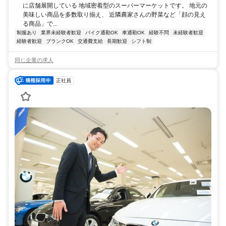
に店舗展開している 地域密着型のスーパーマーケットです。 地元の
美味しい商品を多数取り揃え、 近隣農家さんの野菜など「顔の見え
る商品」で...
制服あり
業界未経験者歓迎
バイク通勤OK
車通勤OK
経験不問
未経験者歓迎
経験者歓迎
ブランクOK
交通費支給
長期歓迎
シフト制
同じ企業の求人
正社員