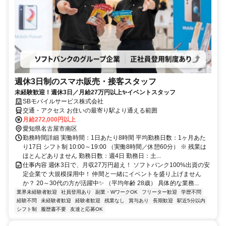
週休3日制のスマホ販売・接客スタッフ
未経験歓迎！週休3日／月給27万円以上✨イベントスタッフ
SBモバイルサービス株式会社
交通・アクセス お住いの最寄り駅より通える範囲
月給272,000円以上
愛知県名古屋市南区
勤務時間詳細 実働時間：1日あたり8時間 平均勤務日数：1ヶ月あた
り17日 シフト制 10:00～19:00 （実働8時間／休憩60分） ※ 残業は
ほとんどありません 勤務日数：週4日 勤務日：土...
仕事内容 週休3日で、月収27万円超え！ ソフトバンク100%出資の安
定企業で 大規模採用中！ 仲間と一緒にイベントを盛り上げません
か？ 20～30代の方が活躍中✨ （平均年齢 28歳） 具体的な業務...
業界未経験者歓迎
社員登用あり
副業・WワークOK
フリーター歓迎
学歴不問
経験不問
未経験者歓迎
経験者歓迎
残業なし
賞与あり
長期歓迎
駅近5分以内
シフト制
履歴書不要
友達と応募OK