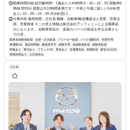
勤務時間詳細 総労働時間：1週あたり40時間 8：00～16：55 実働8時
間/休憩55分 残業は月10時間未満です！ 午前と午後に嬉しい5分休憩
あり♪ 10：00～10：05 (5分休憩) 1...
仕事内容 雇用形態：正社員 職種：自動車/輸送機器法人営業、営業企
画、営業推進 ※この求人情報は株式会社アンフィニ―による職業紹
介になります。 自動車部品や、楽器のパーツの部品を作る企業さん
での営...
業界未経験者歓迎
主婦・主夫歓迎
フリーター歓迎
バイク通勤OK
学歴不問
車通勤OK
固定時間制
職場見学可
経験不問
未経験者歓迎
経験者歓迎
研修あり
賞与あり
ブランクOK
育休あり
交通費支給
長期歓迎
駅近5分以内
長期休暇あり
土日祝休み
正社員