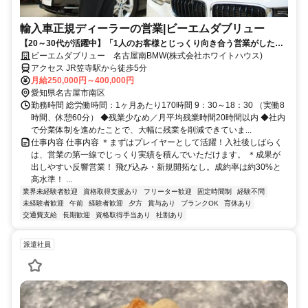
輸入車正規ディーラーの営業|ビーエムダブリュー
【20～30代が活躍中】「1人のお客様とじっくり向き合う営業がした
い」そんなあなたの経験を、最高の環境で活かしてください！／成約率
ビーエムダブリュー 名古屋南BMW(株式会社ホワイトハウス)
30%の反響営業／残業月20h以下
アクセス JR笠寺駅から徒歩5分
月給250,000円～400,000円
愛知県名古屋市南区
勤務時間 総労働時間：1ヶ月あたり170時間 9：30～18：30 （実働8
時間、休憩60分） ◆残業少なめ／月平均残業時間20時間以内 ◆社内
で分業体制を進めたことで、大幅に残業を削減できていま...
仕事内容 仕事内容 ＊まずはプレイヤーとして活躍！入社後しばらく
は、営業の第一線でじっくり実績を積んでいただけます。 ＊成果が
出しやすい反響営業！ 飛び込み・新規開拓なし。成約率は約30%と
高水準！ ...
業界未経験者歓迎
資格取得支援あり
フリーター歓迎
固定時間制
経験不問
未経験者歓迎
午前
経験者歓迎
夕方
賞与あり
ブランクOK
育休あり
交通費支給
長期歓迎
資格取得手当あり
社割あり
派遣社員