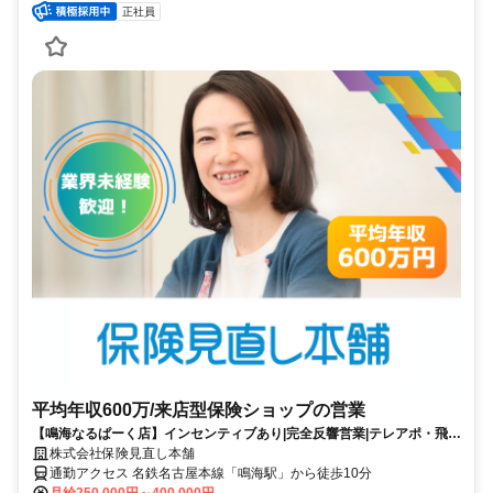
正社員
平均年収600万/来店型保険ショップの営業
【鳴海なるぱーく店】インセンティブあり|完全反響営業|テレアポ・飛び
込みなどの営業活動一切ナシ
株式会社保険見直し本舗
通勤アクセス 名鉄名古屋本線「鳴海駅」から徒歩10分