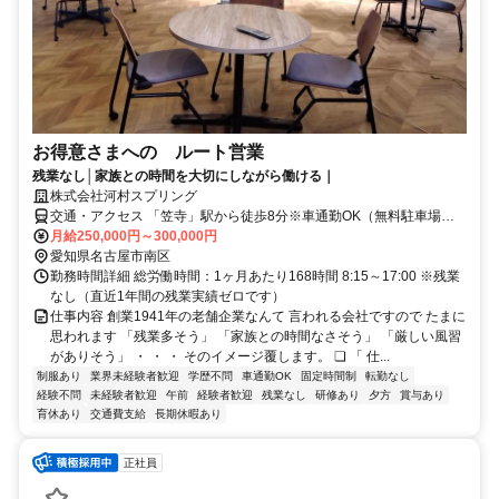
お得意さまへの ルート営業
残業なし│家族との時間を大切にしながら働ける｜
株式会社河村スプリング
交通・アクセス 「笠寺」駅から徒歩8分※車通勤OK（無料駐車場あ
り）
月給250,000円～300,000円
愛知県名古屋市南区
勤務時間詳細 総労働時間：1ヶ月あたり168時間 8:15～17:00 ※残業
なし（直近1年間の残業実績ゼロです）
仕事内容 創業1941年の老舗企業なんて 言われる会社ですので たまに
思われます 「残業多そう」 「家族との時間なさそう」 「厳しい風習
がありそう」 ・ ・ ・ そのイメージ覆します。 ❏ 「 仕...
制服あり
業界未経験者歓迎
学歴不問
車通勤OK
固定時間制
転勤なし
経験不問
未経験者歓迎
午前
経験者歓迎
残業なし
研修あり
夕方
賞与あり
育休あり
交通費支給
長期休暇あり
正社員