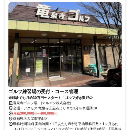
ゴルフ練習場の受付・コース管理
未経験でも月給30万円〜スタート！ゴルフ好き歓迎◎
竜泉寺ゴルフ場 (マルエン株式会社)
交通・アクセス 竜泉寺交差点より車で3分※車通勤OK
月給300,000円～400,000円
愛知県名古屋市守山区
勤務時間詳細 実働時間：1日あたり8時間 平均勤務日数：1ヶ月あた
り21日 〜 23日 5：30～23：30の間で1日8時間 (休憩1時間) 【営業時