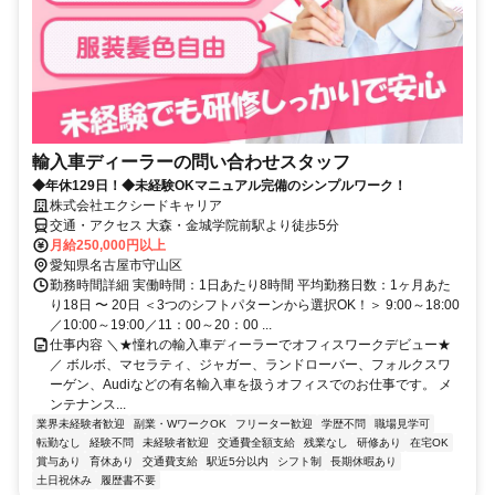
輸入車ディーラーの問い合わせスタッフ
◆年休129日！◆未経験OKマニュアル完備のシンプルワーク！
株式会社エクシードキャリア
交通・アクセス 大森・金城学院前駅より徒歩5分
月給250,000円以上
愛知県名古屋市守山区
勤務時間詳細 実働時間：1日あたり8時間 平均勤務日数：1ヶ月あた
り18日 〜 20日 ＜3つのシフトパターンから選択OK！＞ 9:00～18:00
／10:00～19:00／11：00～20：00 ...
仕事内容 ＼★憧れの輸入車ディーラーでオフィスワークデビュー★
／ ボルボ、マセラティ、ジャガー、ランドローバー、フォルクスワ
ーゲン、Audiなどの有名輸入車を扱うオフィスでのお仕事です。 メ
ンテナンス...
業界未経験者歓迎
副業・WワークOK
フリーター歓迎
学歴不問
職場見学可
転勤なし
経験不問
未経験者歓迎
交通費全額支給
残業なし
研修あり
在宅OK
賞与あり
育休あり
交通費支給
駅近5分以内
シフト制
長期休暇あり
土日祝休み
履歴書不要