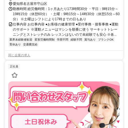
愛知県名古屋市守山区
勤務時間 総労働時間：1ヶ月あたり173時間30分 ・平日：9時15分～
19時15分（休憩60分） ・土曜：9時15分～14時30分（休憩15分～60
分） ※土曜はシフトにより17時までの日もあり
仕事内容 お仕事内容 ●お客様の健康管理 ●受付事務・接客事務 ●運動
のサポート ※運動メニューはマシンを順番に使う サーキットトレー
ニングとストレッチのみ レッスンはないので未経験でも安心 ※各...
業界未経験者歓迎
変形労働時間制
学歴不問
経験不問
賞与あり
ブランクOK
育休あり
交通費支給
同じ企業の求人
正社員