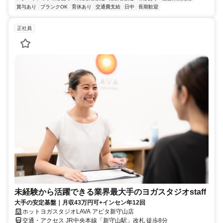
賞与あり
ブランクOK
育休あり
交通費支給
日中
長期歓迎
正社員
未経験から活躍できる業界最大手のヨガスタジオstaff
大手の安定基盤｜月収43万円可+インセン年12回
ホットヨガスタジオLAVA アピタ新守山店
交通・アクセス JR中央本線「新守山駅」改札 徒歩8分