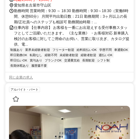
愛知県名古屋市守山区
勤務時間 営業時間：9:30 ～ 18:30 勤務時間：9:30～18:30（実働8時
間、休憩60分） 月間平均出勤日数：21日 勤務期間：3ヶ月以上の長
期/正社員へのステップも相談可 勤務開始時期：...
仕事内容 【仕事内容】 お客様を一番にお出迎えする受付事務スタッ
フとしてご活躍いただきます。 《主な業務》 ・お客様対応 新車購入
検討のお客様に対してご用命のお伺い、営業に取り次ぎ、カタログ提
供、電...
制服あり
業界未経験者歓迎
フリーター歓迎
給料前払いOK
学歴不問
車通勤OK
即日勤務OK
転勤なし
経験不問
未経験者歓迎
経験者歓迎
週払いOK
即日払いOK
賞与あり
ブランクOK
交通費支給
長期歓迎
シフト制
長期休暇あり
履歴書不要
同じ企業の求人
アルバイト・パート