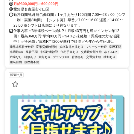
月給300,000円～600,000円
愛知県名古屋市守山区
勤務時間詳細 総労働時間：1ヶ月あたり160時間 7:00〜23：00（シフ
ト制・実働8時間） 【シフト例】 早番／7:00〜16:00 遅番／14:00〜
23:00 ※シフトは店舗により異なります...
仕事内容 ✅3年連続ベース給UP！月収43万円も可 ✅インセン年12
回！最高368万円*平均93万円 ✅94％が未経験！異業種の方も活躍
中！ ✅全米ヨガ資格RYT200が無料で取得 ✅今年から年休UP...
業界未経験者歓迎
変形労働時間制
資格取得支援あり
フリーター歓迎
学歴不問
車通勤OK
経験不問
未経験者歓迎
住宅手当あり
交通費全額支給
ネイルOK
残業なし
研修あり
賞与あり
ブランクOK
育休あり
交通費支給
社割あり
服装自由
履歴書不要
派遣社員