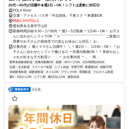
20代～60代が活躍中★週2日～OK！シフトは柔軟に対応◎
POLA River
交通・アクセス バス停「中志段味」下車スグ ＊車通勤OK
時給1,200円以上
愛知県名古屋市守山区
勤務時間詳細 9:30～17:00内 ＊週2～5日勤務 ＊1日4h～OK！ お子さ
んに合わせたシフトでOK ￣Ｖ￣￣￣￣￣￣￣￣￣￣￣￣￣ ご家庭の
用事やお子さんの発熱等での急なお休みにも対応！ お...
仕事内容 ／ 働くママさん活躍中！ ＼ ＊週2日～、1日4h～OK！ ＊お
子さんに合わせたシフトで働ける◎ ＊扶養内勤務OK！ ＊美容やおし
ゃれが好きな方大歓迎☆ ・…＊ お仕事内容 ＊…・ 簡...
業界未経験者歓迎
扶養内勤務OK
副業・WワークOK
1日4時間以内OK
主婦・主夫歓迎
フリーター歓迎
シフト自由
学歴不問
車通勤OK
経験不問
未経験者歓迎
経験者歓迎
ネイルOK
ブランクOK
長期歓迎
フルタイム歓迎
週2・3日からOK
シフト制
週4日以上OK
服装自由
正社員