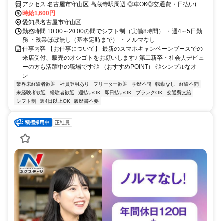
アクセス 名古屋市守山区 高蔵寺駅周辺 ◎車OK◎交通費・日払い(規
定) ◎週4～5日
時給1,600円
愛知県名古屋市守山区
勤務時間 10:00～20:00の間でシフト制（実働8時間） ・週4～5日勤
務 ・残業ほぼ無し（基本定時まで） ・ノルマなし
仕事内容 【お仕事について】 最新のスマホキャンペーンブースでの
来店受付、販売のオシゴトをお願いします♪ 第二新卒・社会人デビュ
ーの方も活躍中の職場です◎ （おすすめPOINT） ◎シンプルなオ
シ...
業界未経験者歓迎
社員登用あり
フリーター歓迎
学歴不問
転勤なし
経験不問
未経験者歓迎
経験者歓迎
週払いOK
即日払いOK
ブランクOK
交通費支給
シフト制
週4日以上OK
履歴書不要
正社員