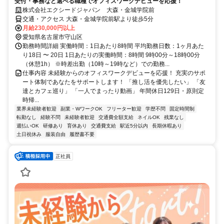
受付・事務など選べる職種でオフィスワークデビューを応援！
株式会社エクシードジャパン 大森・金城学院前
交通・アクセス 大森・金城学院前駅より徒歩5分
月給230,000円以上
愛知県名古屋市守山区
勤務時間詳細 実働時間：1日あたり8時間 平均勤務日数：1ヶ月あた
り18日 〜 20日 1日あたりの実働時間：8時間 9時00分～18時00分
（休憩1h） ※時差出勤（10時～19時など）での勤務...
仕事内容 未経験からのオフィスワークデビューを応援！ 充実のサポ
ート体制であなたをサポートします！ 「推し活を優先したい」 「友
達とカフェ巡り」 「一人でまったり動画」 年間休日129日・原則定
時帰...
業界未経験者歓迎
副業・WワークOK
フリーター歓迎
学歴不問
固定時間制
転勤なし
経験不問
未経験者歓迎
交通費全額支給
ネイルOK
残業なし
週払いOK
研修あり
育休あり
交通費支給
駅近5分以内
長期休暇あり
土日祝休み
服装自由
履歴書不要
正社員