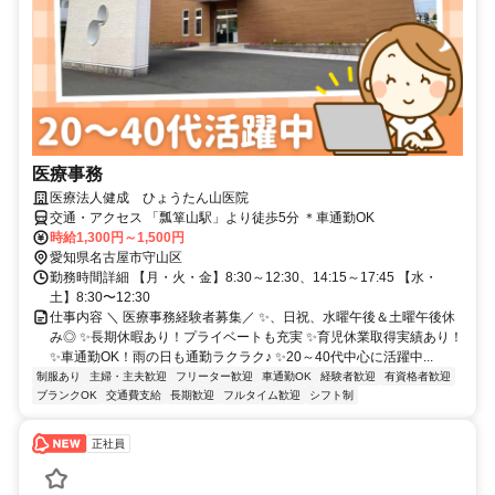
医療事務
医療法人健成 ひょうたん山医院
交通・アクセス 「瓢箪山駅」より徒歩5分 ＊車通勤OK
時給1,300円～1,500円
愛知県名古屋市守山区
勤務時間詳細 【月・火・金】8:30～12:30、14:15～17:45 【水・
土】8:30〜12:30
仕事内容 ＼ 医療事務経験者募集／ ✨、日祝、水曜午後＆土曜午後休
み◎ ✨長期休暇あり！プライベートも充実 ✨育児休業取得実績あり！
✨車通勤OK！雨の日も通勤ラクラク♪ ✨20～40代中心に活躍中...
制服あり
主婦・主夫歓迎
フリーター歓迎
車通勤OK
経験者歓迎
有資格者歓迎
ブランクOK
交通費支給
長期歓迎
フルタイム歓迎
シフト制
正社員