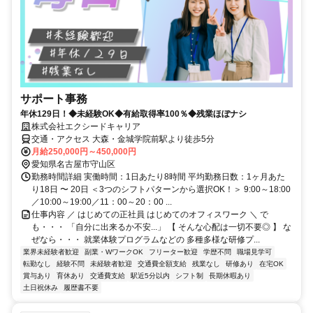
サポート事務
年休129日！◆未経験OK◆有給取得率100％◆残業ほぼナシ
株式会社エクシードキャリア
交通・アクセス 大森・金城学院前駅より徒歩5分
月給250,000円～450,000円
愛知県名古屋市守山区
勤務時間詳細 実働時間：1日あたり8時間 平均勤務日数：1ヶ月あた
り18日 〜 20日 ＜3つのシフトパターンから選択OK！＞ 9:00～18:00
／10:00～19:00／11：00～20：00 ...
仕事内容 ／ はじめての正社員 はじめてのオフィスワーク ＼ で
も・・・ 「自分に出来るか不安...」 【 そんな心配は一切不要◎ 】 な
ぜなら・・・ 就業体験プログラムなどの 多種多様な研修プ...
業界未経験者歓迎
副業・WワークOK
フリーター歓迎
学歴不問
職場見学可
転勤なし
経験不問
未経験者歓迎
交通費全額支給
残業なし
研修あり
在宅OK
賞与あり
育休あり
交通費支給
駅近5分以内
シフト制
長期休暇あり
土日祝休み
履歴書不要