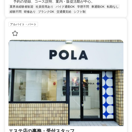
予約の登録、コース説明、案内・販促活動が中心。
業界未経験者歓迎
社員登用あり
バイク通勤OK
学歴不問
車通勤OK
転勤なし
経験不問
研修あり
ブランクOK
交通費支給
シフト制
アルバイト・パート
エステ店の事務・受付スタッフ