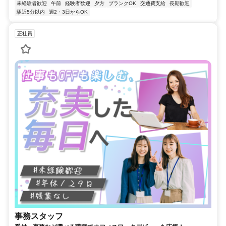
未経験者歓迎
午前
経験者歓迎
夕方
ブランクOK
交通費支給
長期歓迎
駅近5分以内
週2・3日からOK
正社員
事務スタッフ