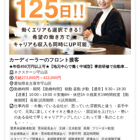
カーディーラーのフロント接客
★年収450万円以上可★【地元中心で働く中域型】事前研修で自動車の
知識は不要！女性スタッフ活躍中★
ネクステージ守山店
月給273,000円～422,000円
愛知県名古屋市守山区
勤務時間・期間 【勤務時間】 朝勤 昼勤 夕勤 【通常】9:30～18:30
【遅番】10:00～19:00 ※実働8H・休憩1h ※残業月19時間程度 【勤
務期間】 長期 試用期間：※試用期間...
仕事内容 ・今働いている会社が、思っていた雰囲気と違う ・若手中
心で、元気に楽しくイキイキと働きたい ・固定給を上げたい ・勢い
のある会社で早くキャリアアップしたい これって僕・私のことか
も・・・ ...
業界未経験者歓迎
育休延長あり
主婦・主夫歓迎
長期
フリーター歓迎
社会保険あり
産休・育休取得実績あり
学歴不問
固定時間制
スタートアップ研修あり
未経験者歓迎
経験者歓迎
研修あり
社会保険完備