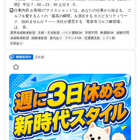
間】 平日 7：00～23：30 土日 6：0...
仕事内容 お客様の"ナイスショット"は、あなたの仕事から始まる。 ゴ
ルフを愛する人々の「最高の瞬間」を演出する ホスピタリティワー
ク、始めませんか？―― 当社が運営する「竜泉寺ゴルフ練習場」
は、 長...
業界未経験者歓迎
主婦・主夫歓迎
バイク通勤OK
学歴不問
車通勤OK
経験不問
未経験者歓迎
経験者歓迎
賞与あり
ブランクOK
交通費支給
シフト制
社割あり
正社員