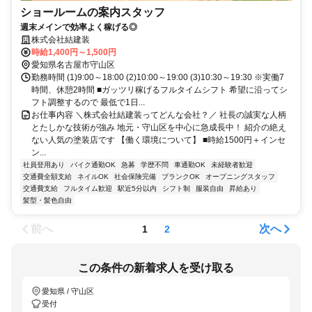
ショールームの案内スタッフ
週末メインで効率よく稼げる◎
株式会社結建装
時給1,400円～1,500円
愛知県名古屋市守山区
勤務時間 (1)9:00～18:00 (2)10:00～19:00 (3)10:30～19:30 ※実働7
時間、休憩2時間 ■ガッツリ稼げるフルタイムシフト 希望に沿ってシ
フト調整するので 最低で1日...
お仕事内容 ＼株式会社結建装ってどんな会社？／ 社長の誠実な人柄
とたしかな技術が強み 地元・守山区を中心に急成長中！ 紹介の絶え
ない人気の塗装店です 【働く環境について】 ■時給1500円＋インセ
ン...
社員登用あり
バイク通勤OK
急募
学歴不問
車通勤OK
未経験者歓迎
交通費全額支給
ネイルOK
社会保険完備
ブランクOK
オープニングスタッフ
交通費支給
フルタイム歓迎
駅近5分以内
シフト制
服装自由
昇給あり
髪型・髪色自由
前へ
次へ
1
2
この条件の新着求人を受け取る
愛知県 / 守山区
受付