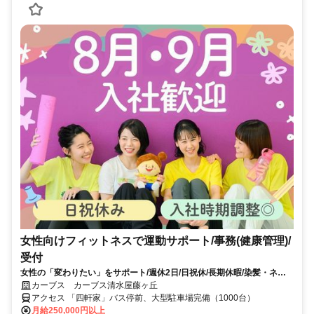
女性向けフィットネスで運動サポート/事務(健康管理)/
受付
女性の「変わりたい」をサポート/週休2日/日祝休/長期休暇/染髪・ネイ
ルOK※規定内
カーブス カーブス清水屋藤ヶ丘
アクセス 「四軒家」バス停前、大型駐車場完備（1000台）
月給250,000円以上