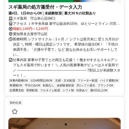
スギ薬局の処方箋受付・データ入力
週4日、1日4hからOK│未経験歓迎│最大30％の社割あり
スギ薬局 守山幸心店(MC)
アクセス ＪＲ中央本線 新守山徒歩約10分、ゆとりーとライン 川宮徒
歩約16分、ゆとりーとライン 金屋（愛知県）徒歩約21分
時給1,140円～1,240円
愛知県名古屋市守山区
勤務時間 シフトサイクル：1ヶ月 ／ シフトは前月末に 翌１カ月分が
決定 ＼ 時間・曜日は固定シフトです。 希望休の提出OK！ 「子供の
体調不良」「介護や子育て」など 急なお休みもお互いサポートして
い...
仕事内容 家事や子育てとの両立も応援！！働きやすさもスキルアッ
プもスギ薬局で叶います！ ＼ 人気の医療事務デビューはスギ薬局で
／ ―――――――――――――――――――― 7割以上が未経験スタ
ート！...
扶養内勤務OK
1日4時間以内OK
主婦・主夫歓迎
フリーター歓迎
バイク通勤OK
車通勤OK
平日のみOK
転勤なし
未経験者歓迎
月1シフト提出
ブランクOK
交通費支給
長期歓迎
フルタイム歓迎
シフト制
社割あり
週4日以上OK
契約社員