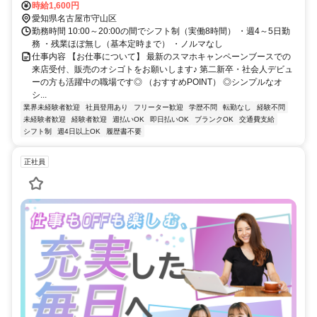
当月中・翌月入社大歓迎♪ ◎週4～5日
時給1,600円
愛知県名古屋市守山区
勤務時間 10:00～20:00の間でシフト制（実働8時間） ・週4～5日勤
務 ・残業ほぼ無し（基本定時まで） ・ノルマなし
仕事内容 【お仕事について】 最新のスマホキャンペーンブースでの
来店受付、販売のオシゴトをお願いします♪ 第二新卒・社会人デビュ
ーの方も活躍中の職場です◎ （おすすめPOINT） ◎シンプルなオ
シ...
業界未経験者歓迎
社員登用あり
フリーター歓迎
学歴不問
転勤なし
経験不問
未経験者歓迎
経験者歓迎
週払いOK
即日払いOK
ブランクOK
交通費支給
シフト制
週4日以上OK
履歴書不要
正社員