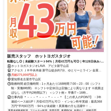
販売スタッフ ホットヨガスタジオ
転勤なし◎｜未経験スタート94%｜月収43万円も可◎｜年128日休み♪｜
残業は月平均2時間以下
ホットヨガスタジオLAVA アピタ新守山店
アクセス ＪＲ中央本線 新守山徒歩約7分、ゆとりーとライン 金屋
（愛知県）徒歩約13分、ゆとりーとライン 守山（愛知県）徒歩約20
月給275,000円以上
分 新守山駅改札徒歩8分 ※自動車通勤可（規定あり）※従業員用駐車
愛知県名古屋市守山区
場あり
勤務時間 総労働時間：1ヶ月あたり168時間 7:00～23：00（シフト
制・実働8時間） ※シフトや定休日は店舗により異なります ※残業ほ
ぼなし（月平均2時間以下） ＜シフト例＞ 早番/7～16時...
仕事内容 ＊－－－＊－－－＊－－－＊ 【この求人のPOINT】 ・3年
連続ベース給UP！月収43万円も可◎ ・インセン昨年実績：最高368
万円*平均93万円 ・94％が未経験！異業種の方も活躍中！ ...
業界未経験者歓迎
フリーター歓迎
学歴不問
車通勤OK
転勤なし
経験不問