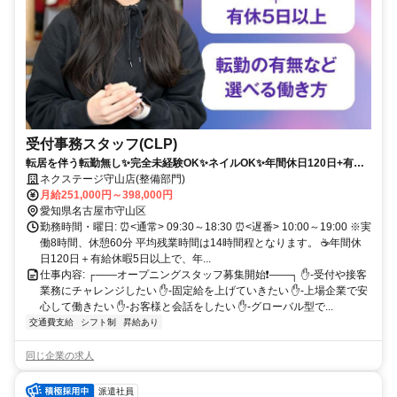
受付事務スタッフ(CLP)
転居を伴う転勤無し✨完全未経験OK✨ネイルOK✨年間休日120日+有給
休暇5日でワークライフバランスも充実❗
ネクステージ守山店(整備部門)
月給251,000円～398,000円
愛知県名古屋市守山区
勤務時間・曜日: ⏰<通常> 09:30～18:30 ⏰<遅番> 10:00～19:00 ※実
働8時間、休憩60分 平均残業時間は14時間程となります。 ☕年間休
日120日＋有給休暇5日以上で、年...
仕事内容: ┌――オープニングスタッフ募集開始❗――┐ ✋-受付や接客
業務にチャレンジしたい ✋-固定給を上げていきたい ✋-上場企業で安
心して働きたい ✋-お客様と会話をしたい ✋-グローバル型で...
交通費支給
シフト制
昇給あり
同じ企業の求人
派遣社員