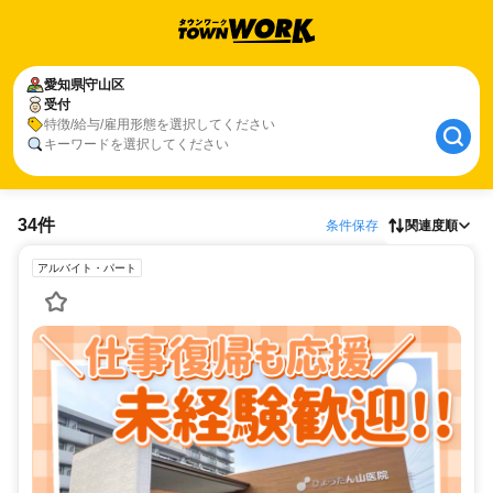
愛知県
守山区
受付
特徴/給与/雇用形態を選択してください
キーワードを選択してください
34件
条件保存
関連度順
アルバイト・パート