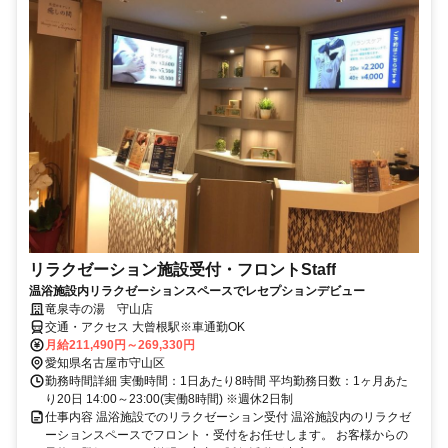
リラクゼーション施設受付・フロントStaff
温浴施設内リラクゼーションスペースでレセプションデビュー
竜泉寺の湯 守山店
交通・アクセス 大曾根駅※車通勤OK
月給211,490円～269,330円
愛知県名古屋市守山区
勤務時間詳細 実働時間：1日あたり8時間 平均勤務日数：1ヶ月あた
り20日 14:00～23:00(実働8時間) ※週休2日制
仕事内容 温浴施設でのリラクゼーション受付 温浴施設内のリラクゼ
ーションスペースでフロント・受付をお任せします。 お客様からの