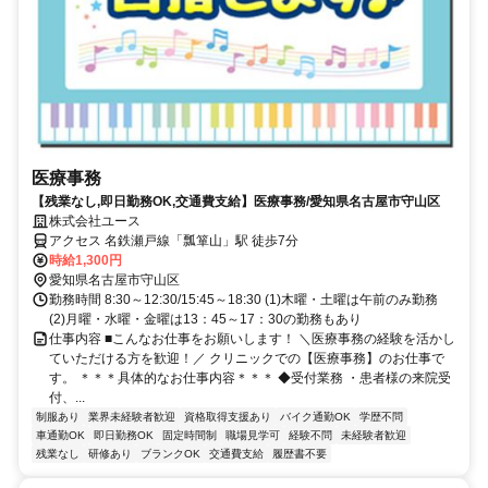
医療事務
【残業なし,即日勤務OK,交通費支給】医療事務/愛知県名古屋市守山区
株式会社ユース
アクセス 名鉄瀬戸線「瓢箪山」駅 徒歩7分
時給1,300円
愛知県名古屋市守山区
勤務時間 8:30～12:30/15:45～18:30 (1)木曜・土曜は午前のみ勤務
(2)月曜・水曜・金曜は13：45～17：30の勤務もあり
仕事内容 ■こんなお仕事をお願いします！ ＼医療事務の経験を活かし
ていただける方を歓迎！／ クリニックでの【医療事務】のお仕事で
す。 ＊＊＊具体的なお仕事内容＊＊＊ ◆受付業務 ・患者様の来院受
付、...
制服あり
業界未経験者歓迎
資格取得支援あり
バイク通勤OK
学歴不問
車通勤OK
即日勤務OK
固定時間制
職場見学可
経験不問
未経験者歓迎
残業なし
研修あり
ブランクOK
交通費支給
履歴書不要