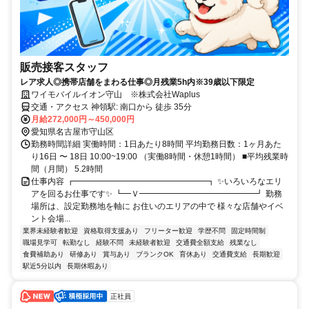
販売接客スタッフ
レア求人◎携帯店舗をまわる仕事◎月残業5h内※39歳以下限定
ワイモバイルイオン守山 ※株式会社Waplus
交通・アクセス 神領駅: 南口から 徒歩 35分
月給272,000円～450,000円
愛知県名古屋市守山区
勤務時間詳細 実働時間：1日あたり8時間 平均勤務日数：1ヶ月あた
り16日 〜 18日 10:00~19:00 （実働8時間・休憩1時間） ■平均残業時
間（月間） 5.2時間
仕事内容 ┏━━━━━━━━━━━━━━━━┓ ✨いろいろなエリ
アを回るお仕事です✨ ┗━Ｖ━━━━━━━━━━━━━━┛ 勤務
場所は、設定勤務地を軸に お住いのエリアの中で 様々な店舗やイベ
ント会場...
業界未経験者歓迎
資格取得支援あり
フリーター歓迎
学歴不問
固定時間制
職場見学可
転勤なし
経験不問
未経験者歓迎
交通費全額支給
残業なし
食費補助あり
研修あり
賞与あり
ブランクOK
育休あり
交通費支給
長期歓迎
駅近5分以内
長期休暇あり
正社員