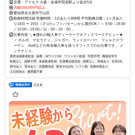
交通・アクセス 大森・金城学院前駅より徒歩5分
月給250,000円以上
愛知県名古屋市守山区
勤務時間詳細 実働時間：1日あたり8時間 平均勤務日数：1ヶ月あた
り18日 〜 20日 ＜3つのシフトパターンから選択OK！＞ 9:00～18:00
／10:00～19:00／11：00～20：00 ...
仕事内容 ＼★憧れの輸入車ディーラーでオフィスワークデビュー★
／ ボルボ、マセラティ、ジャガー、ランドローバー、フォルクスワ
ーゲン、Audiなどの有名輸入車を扱うオフィスでのお仕事です。 メ
ンテナンス...
業界未経験者歓迎
副業・WワークOK
フリーター歓迎
学歴不問
職場見学可
転勤なし
経験不問
未経験者歓迎
交通費全額支給
残業なし
研修あり
在宅OK
賞与あり
育休あり
交通費支給
駅近5分以内
シフト制
長期休暇あり
土日祝休み
履歴書不要
正社員