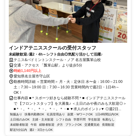
インドアテニススクールの受付スタッフ
未経験歓迎♪週2・4h～シフト自由◎気配り活かして活躍♪
テニス&バドミントンスクール・ノア 名古屋瓢箪山校
交通・アクセス 「瓢箪山駅」より徒歩5分
時給1,140円以上
愛知県名古屋市守山区
勤務時間詳細 ＜営業時間＞ 月・火：定休日 水〜金：16:00～21:00
土：7:30～19:00 日：7:30～16:30 営業時間内で週2日・1日4h～
OK！
仕事内容 ■＊スポーツ好きなら経験不問＊■ インドアテニススクール
で 【フロントスタッフ】を大募集♪ ＜土日のみや夜のみも大歓迎◎＞
■＊・。＊・。＊・。＊・。＊・■ ▼求人のポイント♪▼ ◎週2日...
制服あり
扶養内勤務OK
社員登用あり
副業・WワークOK
1日4時間以内OK
土日祝のみOK
主婦・主夫歓迎
シフト自由
学歴不問
学生歓迎
転勤なし
未経験者歓迎
午前
経験者歓迎
夕方
ブランクOK
交通費支給
長期歓迎
駅近5分以内
週2・3日からOK