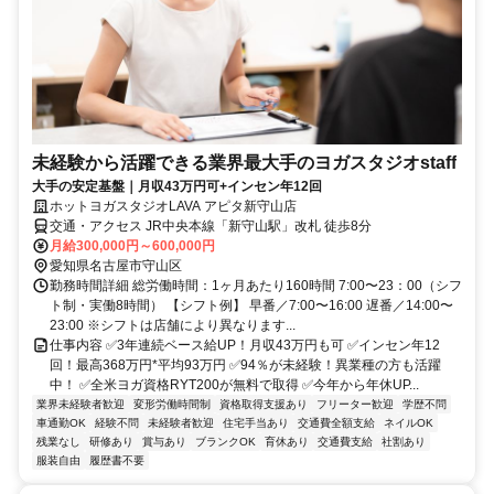
未経験から活躍できる業界最大手のヨガスタジオstaff
大手の安定基盤｜月収43万円可+インセン年12回
ホットヨガスタジオLAVA アピタ新守山店
交通・アクセス JR中央本線「新守山駅」改札 徒歩8分
月給300,000円～600,000円
愛知県名古屋市守山区
勤務時間詳細 総労働時間：1ヶ月あたり160時間 7:00〜23：00（シフ
ト制・実働8時間） 【シフト例】 早番／7:00〜16:00 遅番／14:00〜
23:00 ※シフトは店舗により異なります...
仕事内容 ✅3年連続ベース給UP！月収43万円も可 ✅インセン年12
回！最高368万円*平均93万円 ✅94％が未経験！異業種の方も活躍
中！ ✅全米ヨガ資格RYT200が無料で取得 ✅今年から年休UP...
業界未経験者歓迎
変形労働時間制
資格取得支援あり
フリーター歓迎
学歴不問
車通勤OK
経験不問
未経験者歓迎
住宅手当あり
交通費全額支給
ネイルOK
残業なし
研修あり
賞与あり
ブランクOK
育休あり
交通費支給
社割あり
服装自由
履歴書不要