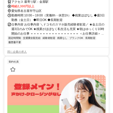
アクセス 最寄り駅：金屋駅
時給2,300円以上
愛知県名古屋市守山区
勤務時間 10:00～19:00（実働8h・休憩1h） ◆残業ほぼなし ◆週3日
勤務（金土日） ◆即日OK ◆長期歓迎
仕事内容 お仕事内容 ＼ドコモのスマホ販売経験者歓迎／ ★金土日の
週3日のみでOK ★残業がほぼなく私生活も充実 ★朝はゆっくり10時
開始のお仕事 ＝＝＝＝＝＝＝＝＝＝＝＝＝＝＝＝ ＜お仕事詳細＞ ...
固定時間制
交通費全額支給
経験者歓迎
残業なし
ブランクOK
長期歓迎
履歴書不要
同じ企業の求人
契約社員