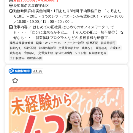
月給250,000円～450,000円
愛知県名古屋市守山区
勤務時間詳細 実働時間：1日あたり8時間 平均勤務日数：1ヶ月あた
り18日 〜 20日 ＜3つのシフトパターンから選択OK！＞ 9:00～18:00
／10:00～19:00／11：00～20：00 ...
仕事内容 ／ はじめての正社員 はじめてのオフィスワーク ＼ で
も・・・ 「自分に出来るか不安...」 【 そんな心配は一切不要◎ 】 な
ぜなら・・・ 就業体験プログラムなどの 多種多様な研修プ...
業界未経験者歓迎
副業・WワークOK
フリーター歓迎
学歴不問
職場見学可
転勤なし
経験不問
未経験者歓迎
交通費全額支給
残業なし
研修あり
在宅OK
賞与あり
育休あり
交通費支給
駅近5分以内
シフト制
長期休暇あり
土日祝休み
履歴書不要
正社員