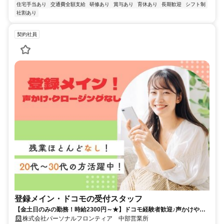
住宅手当あり
交通費全額支給
研修あり
賞与あり
育休あり
長期歓迎
シフト制
社割あり
契約社員
登録メイン・ドコモの受付スタッフ
【金土日のみの勤務！時給2300円～★】ドコモ経験者歓迎♪声かけやク
ロージングはナシ！
株式会社パーソナルフロンティア 中部営業所