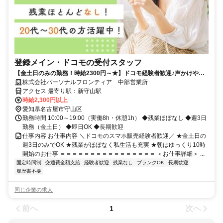
登録メイン・ドコモの受付スタッフ
【金土日のみの勤務！時給2300円～★】ドコモ経験者歓迎♪声かけやク
ロージングはナシ！
株式会社パーソナルフロンティア 中部営業所
アクセス 最寄り駅：新守山駅
時給2,300円以上
愛知県名古屋市守山区
勤務時間 10:00～19:00（実働8h・休憩1h） ◆残業ほぼなし ◆週3日
勤務（金土日） ◆即日OK ◆長期歓迎
仕事内容 お仕事内容 ＼ドコモのスマホ販売経験者歓迎／ ★金土日の
週3日のみでOK ★残業がほぼなく私生活も充実 ★朝はゆっくり10時
開始のお仕事 ＝＝＝＝＝＝＝＝＝＝＝＝＝＝＝＝ ＜お仕事詳細＞ ...
固定時間制
交通費全額支給
経験者歓迎
残業なし
ブランクOK
長期歓迎
履歴書不要
同じ企業の求人
前へ
次へ
1