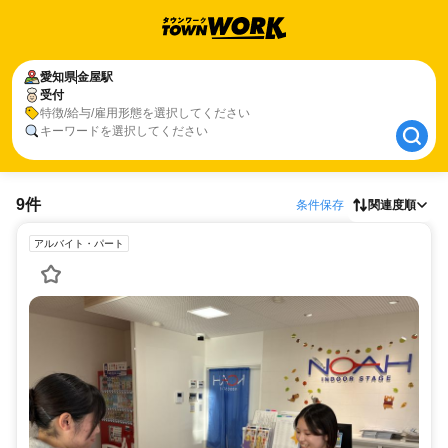
愛知県
愛知県
金屋駅
金屋駅
受付
受付
特徴/給与/雇用形態を選択してください
キーワードを選択してください
9件
条件保存
関連度順
アルバイト・パート