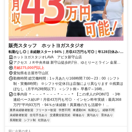
販売スタッフ ホットヨガスタジオ
転勤なし◎｜未経験スタート94%｜月収43万円も可◎｜年128日休み♪｜
残業は月平均2時間以下
ホットヨガスタジオLAVA アピタ新守山店
アクセス ＪＲ中央本線 新守山徒歩約7分、ゆとりーとライン 金屋
（愛知県）徒歩約13分、ゆとりーとライン 守山（愛知県）徒歩約20
月給275,000円以上
分 新守山駅改札徒歩8分 ※自動車通勤可（規定あり）※従業員用駐車
愛知県名古屋市守山区
場あり
勤務時間 総労働時間：1ヶ月あたり168時間 7:00～23：00（シフト
制・実働8時間） ※シフトや定休日は店舗により異なります ※残業ほ
ぼなし（月平均2時間以下） ＜シフト例＞ 早番/7～16時...
仕事内容 ＊－－－＊－－－＊－－－＊ 【この求人のPOINT】 ・3年
連続ベース給UP！月収43万円も可◎ ・インセン昨年実績：最高368
万円*平均93万円 ・94％が未経験！異業種の方も活躍中！ ...
業界未経験者歓迎
フリーター歓迎
学歴不問
車通勤OK
転勤なし
経験不問
未経験者歓迎
住宅手当あり
交通費全額支給
研修あり
賞与あり
育休あり
長期歓迎
シフト制
社割あり
同じ企業の求人