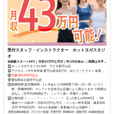
受付スタッフ・インストラクター ホットヨガスタジ
オ
未経験スタート94%｜月収43万円も可◎｜年128日休み♪｜残業は月平均
2時間以下
ホットヨガスタジオLAVA アピタ新守山店
アクセス ＪＲ中央本線 新守山徒歩約7分、ゆとりーとライン 金屋
（愛知県）徒歩約13分、ゆとりーとライン 守山（愛知県）徒歩約20
月給300,000円以上
分 新守山駅改札徒歩8分 ※自動車通勤可（規定あり）※従業員用駐車
愛知県名古屋市守山区
場あり
勤務時間 総労働時間：1ヶ月あたり168時間 7:00～23：00（シフト
制・実働8時間） ※シフトや定休日は店舗により異なります ※残業ほ
ぼなし（月平均2時間以下） ＜シフト例＞ 早番/7～16時...
仕事内容 ＊－－－＊－－－＊－－－＊ 【この求人のPOINT】 ・3年
連続ベース給UP！月収43万円も可◎ ・インセン昨年実績：最高368
万円*平均93万円 ・94％が未経験！異業種の方も活躍中！ ...
業界未経験者歓迎
フリーター歓迎
学歴不問
車通勤OK
経験不問
未経験者歓迎