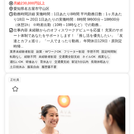
月給230,000円以上
愛知県名古屋市守山区
勤務時間詳細 実働時間：1日あたり8時間 平均勤務日数：1ヶ月あた
り18日 〜 20日 1日あたりの実働時間：8時間 9時00分～18時00分
（休憩1h） ※時差出勤（10時～19時など）での勤務...
仕事内容 未経験からのオフィスワークデビューを応援！ 充実のサポ
ート体制であなたをサポートします！ 「推し活を優先したい」 「友
達とカフェ巡り」 「一人でまったり動画」 年間休日129日・原則定
時帰...
業界未経験者歓迎
副業・WワークOK
フリーター歓迎
学歴不問
固定時間制
転勤なし
経験不問
未経験者歓迎
交通費全額支給
ネイルOK
残業なし
週払いOK
研修あり
育休あり
交通費支給
駅近5分以内
長期休暇あり
土日祝休み
服装自由
履歴書不要
正社員