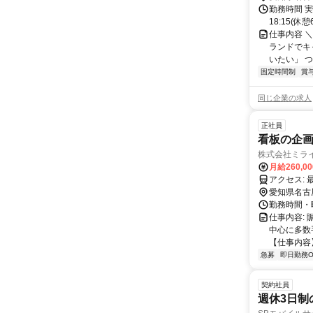
勤務時間 実
18:15(
仕事内容 ＼
ランドでキ
いたい」 つま
固定時間制
賞
同じ企業の求人
正社員
看板の企画
株式会社ミラ
月給260,0
愛知県名古
勤務時間・
仕事内容:
中心に多数
【仕事内容】
急募
即日勤務O
契約社員
週休3日制