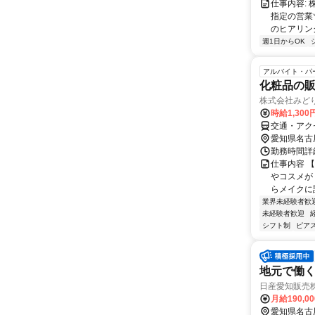
仕事内容:
指定の営業
のヒアリング
週1日からOK
アルバイト・パ
化粧品の
株式会社みど
時給1,300
交通・アク
愛知県名古
勤務時間詳細
仕事内容 【
やコスメが
らメイクに詳
業界未経験者歓
未経験者歓迎
シフト制
ピアス
地元で働く
日産愛知販売
月給190,0
愛知県名古