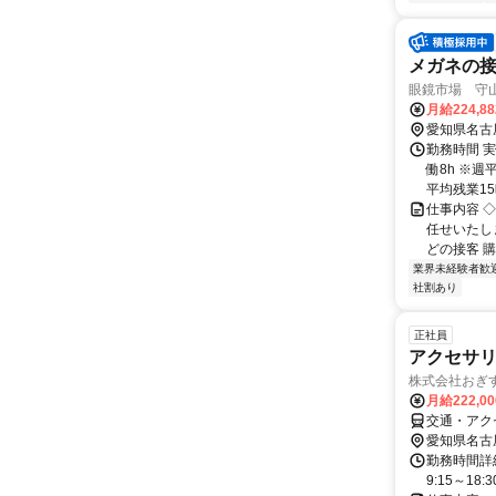
メガネの
眼鏡市場 守
月給224,8
愛知県名古
勤務時間 実
働8h ※週
平均残業15時
仕事内容 
任せいたし
どの接客 購
業界未経験者歓
社割あり
正社員
アクセサ
株式会社おぎ
月給222,0
交通・アク
愛知県名古
勤務時間詳細
9:15～18