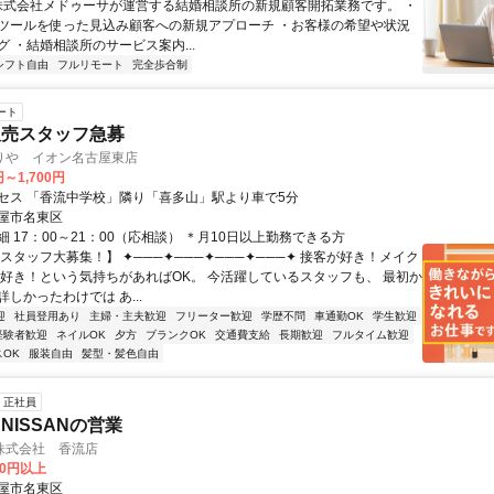
 株式会社メドゥーサが運営する結婚相談所の新規顧客開拓業務です。 ・
ツールを使った見込み顧客への新規アプローチ ・お客様の希望や状況
 ・結婚相談所のサービス案内...
シフト自由
フルリモート
完全歩合制
ート
販売スタッフ急募
りや イオン名古屋東店
円～1,700円
セス 「香流中学校」隣り「喜多山」駅より車で5分
屋市名東区
 17：00～21：00（応相談） ＊月10日以上勤務できる方
スタッフ大募集！】 ✦───✦───✦───✦───✦ 接客が好き！メイク
 好き！という気持ちがあればOK。 今活躍しているスタッフも、 最初か
しかったわけでは あ...
迎
社員登用あり
主婦・主夫歓迎
フリーター歓迎
学歴不問
車通勤OK
学生歓迎
経験者歓迎
ネイルOK
夕方
ブランクOK
交通費支給
長期歓迎
フルタイム歓迎
OK
服装自由
髪型・髪色自由
正社員
NISSANの営業
株式会社 香流店
00円以上
屋市名東区