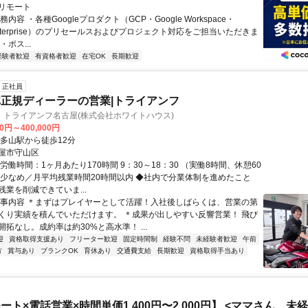
リモート
内容 ・各種Googleプロダクト（GCP・Google Workspace・
 Enterprise）のプリセールスおよびプロジェクト対応をご担当いただきま
ポス...
経験者歓迎
有資格者歓迎
在宅OK
長期歓迎
正社員
正規ディーラーの営業|トライアンフ
 トライアンフ名古屋(株式会社ホワイトハウス)
00円～400,000円
喜多山駅から徒歩12分
屋市守山区
労働時間：1ヶ月あたり170時間 9：30～18：30 （実働8時間、休憩60
業少なめ／月平均残業時間20時間以内 ◆社内で分業体制を進めたこと
業を削減できていま...
仕事内容 ＊まずはプレイヤーとして活躍！入社後しばらくは、営業の第
くり実績を積んでいただけます。 ＊成果が出しやすい反響営業！ 飛び
拓なし。成約率は約30%と高水準！ ...
迎
資格取得支援あり
フリーター歓迎
固定時間制
経験不問
未経験者歓迎
午前
方
賞与あり
ブランクOK
育休あり
交通費支給
長期歓迎
資格取得手当あり
ート×電話営業×時間単価1,400円〜2,000円】 <ママさん、未