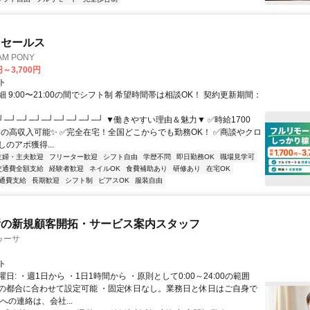
ドセールス
M PONY
円～3,700円
ト
 9:00〜21:00の間でシフト制 希望時間帯は相談OK！ 契約更新期間：
┘─┘─┘─┘─┘─┘─┘─┘─┘ ▼働きやすい理由＆魅力▼ ✅時給1700
0円の高収入可能✨ ✅完全在宅！全国どこからでも勤務OK！ ✅商談やクロ
のアポ獲得...
主婦・主夫歓迎
フリーター歓迎
シフト自由
学歴不問
即日勤務OK
職場見学可
交通費全額支給
経験者歓迎
ネイルOK
食費補助あり
研修あり
在宅OK
通費支給
長期歓迎
シフト制
ピアスOK
服装自由
所の新規顧客開拓・サービス案内スタッフ
ゥーサ
ト
日: ・週1日から ・1日1時間から ・原則として0:00～24:00の範囲
の都合に合わせて設定可能 ・固定休日なし。業務日と休日はご自身で
への連絡は、会社...