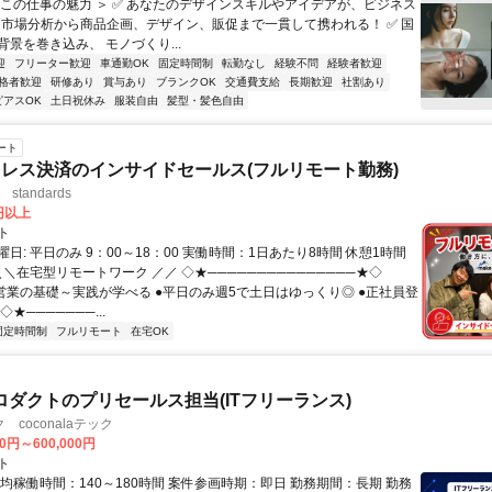
＜この仕事の魅力 ＞ ✅ あなたのデザインスキルやアイデアが、ビジネス
✅ 市場分析から商品企画、デザイン、販促まで一貫して携われる！ ✅ 国
景を巻き込み、 モノづくり...
迎
フリーター歓迎
車通勤OK
固定時間制
転勤なし
経験不問
経験者歓迎
格者歓迎
研修あり
賞与あり
ブランクOK
交通費支給
長期歓迎
社割あり
ピアスOK
土日祝休み
服装自由
髪型・髪色自由
ート
レス決済のインサイドセールス(フルリモート勤務)
standards
0円以上
ト
日: 平日のみ 9：00～18：00 実働時間：1日あたり8時間 休憩1時間
＼＼在宅型リモートワーク ／／ ◇★───────────────★◇
提案営業の基礎～実践が学べる ●平日のみ週5で土日はゆっくり◎ ●正社員登
★───────...
固定時間制
フルリモート
在宅OK
eプロダクトのプリセールス担当(ITフリーランス)
coconalaテック
00円～600,000円
ト
均稼働時間：140～180時間 案件参画時期：即日 勤務期間：長期 勤務