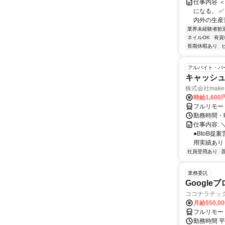
仕事内容 
になる。 
内外の生産背
業界未経験者歓
ネイルOK
有資
長期休暇あり
アルバイト・パ
キャッシュ
株式会社make 
時給1,60
フルリモー
勤務時間・曜
仕事内容: 
●BtoB
用実績あり ◇
社員登用あり
業務委託
Googl
ココナラテック 
月給550,0
フルリモー
勤務時間 平