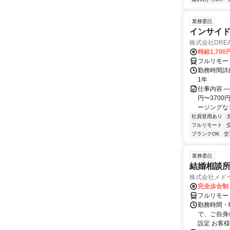
業務委託
インサイ
株式会社DREA
時給1,700
フルリモー
勤務時間詳細
1年
仕事内容 ─
円〜370
ージングなし
社員登用あり
フルリモート
ブランクOK
交
業務委託
結婚相談
株式会社メド
完全歩合制
フルリモー
勤務時間・曜
で、ご自身
設定 お客様