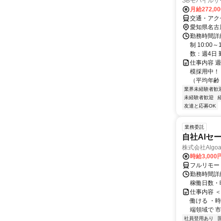
SBモバイル
月給272,0
交通・アク
愛知県名古
勤務時間詳
制 10:0
数：週4日 
仕事内容 
模採用中！
（平均年齢 
業界未経験者歓
未経験者歓迎
友達と応募OK
業務委託
自社AIセ
株式会社Algoa
時給3,000
フルリモー
勤務時間詳細
稼働日数・
仕事内容 
働ける ・時
端領域で 市
社員登用あり