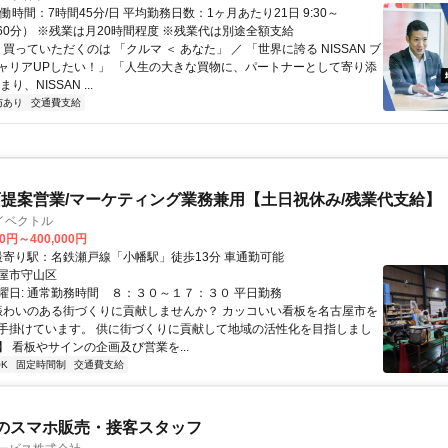
働時間：7時間45分/日 平均勤務日数：1ヶ月あたり21日 9:30～
休憩60分） ※残業は月20時間程度 ※残業代は別途全額支給
 買っていただくのは 「クルマ ＜ あなた」 ／ 「世界に誇る NISSAN ブ
ャリアUPしたい！」 「人生の大きな買物に、パートナーとして寄り添
り、NISSAN ...
与あり
交通費支給
提案営業/マーケティング業務兼用【土日祝休み/残業代支給】
イベクトル
00円～400,000円
アクセス: 最寄り駅：名鉄瀬戸線「小幡駅」徒歩13分 車通勤可能
屋市守山区
曜日: 通常勤務時間 ８：３０～１７：３０ 平日勤務
 賑わいのある街づくりに貢献しませんか？ カッコいい看板を名古屋市を
手掛けています。 供に街づくりに貢献して地域の活性化を目指しまし
 看板やサインの企画及び営業を...
K
固定時間制
交通費支給
のスマホ販売・接客スタッフ