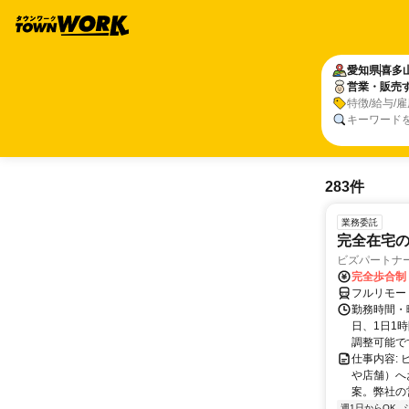
愛知県
喜多
営業・販売
特徴/給与/
キーワード
283件
業務委託
完全在宅
ビズパートナ
完全歩合制
フルリモー
勤務時間・曜
日、1日1
調整可能です
仕事内容:
や店舗）へ
案。弊社の
週1日からOK