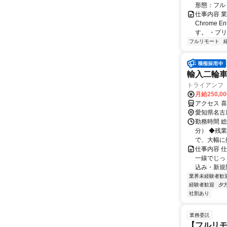
形態：フル
仕事内容 業務
Chrome
す。 ・プリ・
フルリモート
輸入二輪車
トライアンフ
月給250,0
アクセス 
愛知県名古
勤務時間 総
分） ◆残
で、大幅に残
仕事内容 
一線でじっ
込み・新規開
業界未経験者歓
経験者歓迎
夕
社割あり
業務委託
【フルリモ