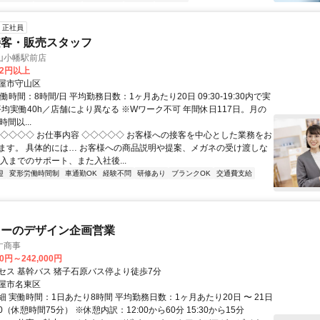
正社員
接客・販売スタッフ
山小幡駅前店
82円以上
屋市守山区
働時間：8時間/日 平均勤務日数：1ヶ月あたり20日 09:30-19:30内で実
平均実働40h／店舗により異なる ※Wワーク不可 年間休日117日。月の
間以...
◇◇◇◇◇ お仕事内容 ◇◇◇◇◇ お客様への接客を中心とした業務をお
ます。 具体的には… お客様への商品説明や提案、メガネの受け渡しな
入までのサポート、また入社後...
迎
変形労働時間制
車通勤OK
経験不問
研修あり
ブランクOK
交通費支給
リーのデザイン企画営業
す商事
00円～242,000円
セス 基幹バス 猪子石原バス停より徒歩7分
屋市名東区
 実働時間：1日あたり8時間 平均勤務日数：1ヶ月あたり20日 〜 21日
:30（休憩時間75分） ※休憩内訳：12:00から60分 15:30から15分