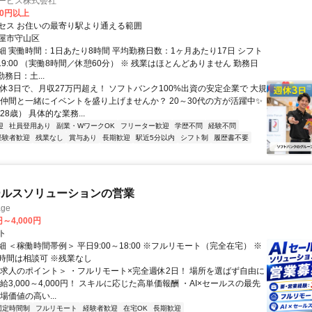
サービス株式会社
00円以上
セス お住いの最寄り駅より通える範囲
屋市守山区
細 実働時間：1日あたり8時間 平均勤務日数：1ヶ月あたり17日 シフト
0～19:00 （実働8時間／休憩60分） ※ 残業はほとんどありません 勤務日
勤務日：土...
週休3日で、月収27万円超え！ ソフトバンク100%出資の安定企業で 大規
 仲間と一緒にイベントを盛り上げませんか？ 20～30代の方が活躍中✨
28歳） 具体的な業務...
迎
社員登用あり
副業・WワークOK
フリーター歓迎
学歴不問
経験不問
経験者歓迎
残業なし
賞与あり
長期歓迎
駅近5分以内
シフト制
履歴書不要
ールスソリューションの営業
ge
円～4,000円
ト
 ＜稼働時間帯例＞ 平日9:00～18:00 ※フルリモート（完全在宅） ※
時間は相談可 ※残業なし
＜求人のポイント＞ ・フルリモート×完全週休2日！ 場所を選ばず自由に
給3,000～4,000円！ スキルに応じた高単価報酬 ・AI×セールスの最先
場価値の高い...
固定時間制
フルリモート
経験者歓迎
在宅OK
長期歓迎