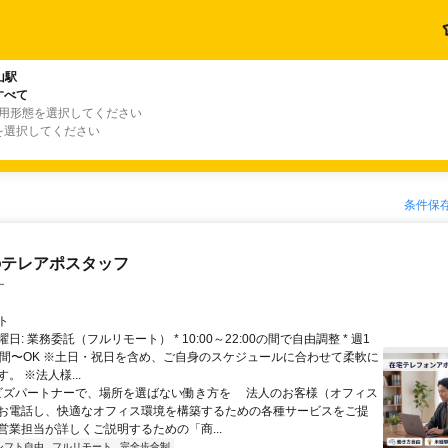
山駅
すべて
雇用形態を選択してください
を選択してください
条件保
のテレアポスタッフ
ー
ト
日: 業務委託（フルリモート） * 10:00～22:00の間で自由調整 * 週1
時間〜OK ※土日・祝日を含め、ご自身のスケジュールに合わせて柔軟に
。 ※法人様...
 ビズパートナーで、場所を選ばない働き方を 法人のお客様（オフィス
お電話し、快適なオフィス環境を構築するための各種サービスをご提
営業担当が詳しくご説明するための「商...
シフト自由
フルリモート
完全歩合制