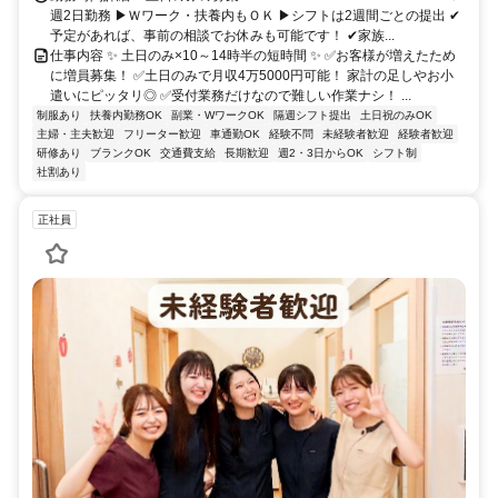
週2日勤務 ▶Ｗワーク・扶養内もＯＫ ▶シフトは2週間ごとの提出 ✔
予定があれば、事前の相談でお休みも可能です！ ✔家族...
仕事内容 ✨ 土日のみ×10～14時半の短時間 ✨ ✅お客様が増えたため
に増員募集！ ✅土日のみで月収4万5000円可能！ 家計の足しやお小
遣いにピッタリ◎ ✅受付業務だけなので難しい作業ナシ！ ...
制服あり
扶養内勤務OK
副業・WワークOK
隔週シフト提出
土日祝のみOK
主婦・主夫歓迎
フリーター歓迎
車通勤OK
経験不問
未経験者歓迎
経験者歓迎
研修あり
ブランクOK
交通費支給
長期歓迎
週2・3日からOK
シフト制
社割あり
正社員