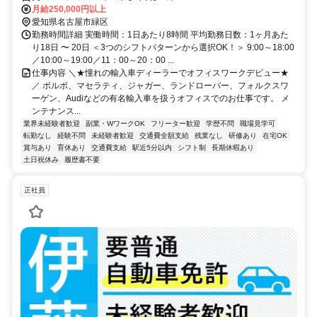
月給250,000円以上
愛知県名古屋市緑区
勤務時間詳細 実働時間：1日あたり8時間 平均勤務日数：1ヶ月あた
り18日 〜 20日 ＜3つのシフトパターンから選択OK！＞ 9:00～18:00
／10:00～19:00／11：00～20：00 ...
仕事内容 ＼★憧れの輸入車ディーラーでオフィスワークデビュー★
／ ボルボ、マセラティ、ジャガー、ランドローバー、フォルクスワ
ーゲン、Audiなどの有名輸入車を扱うオフィスでのお仕事です。 メ
ンテナンス...
業界未経験者歓迎
副業・WワークOK
フリーター歓迎
学歴不問
職場見学可
転勤なし
経験不問
未経験者歓迎
交通費全額支給
残業なし
研修あり
在宅OK
賞与あり
育休あり
交通費支給
駅近5分以内
シフト制
長期休暇あり
土日祝休み
履歴書不要
正社員