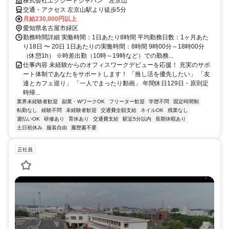
株式会社エクシードジャパン 左京山
交通・アクセス 左京山駅より徒歩5分
月給230,000円以上
愛知県名古屋市緑区
勤務時間詳細 実働時間：1日あたり8時間 平均勤務日数：1ヶ月あた
り18日 〜 20日 1日あたりの実働時間：8時間 9時00分～18時00分
（休憩1h） ※時差出勤（10時～19時など）での勤務...
仕事内容 未経験からのオフィスワークデビューを応援！ 充実のサポ
ート体制であなたをサポートします！ 「推し活を優先したい」 「友
達とカフェ巡り」 「一人でまったり動画」 年間休日129日・原則定
時帰...
業界未経験者歓迎
副業・WワークOK
フリーター歓迎
学歴不問
固定時間制
転勤なし
経験不問
未経験者歓迎
交通費全額支給
ネイルOK
残業なし
週払いOK
研修あり
育休あり
交通費支給
駅近5分以内
長期休暇あり
土日祝休み
服装自由
履歴書不要
正社員