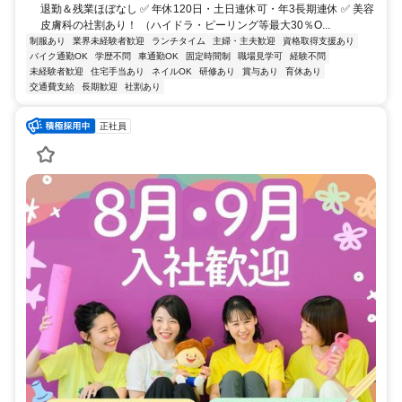
退勤＆残業ほぼなし ✅ 年休120日・土日連休可・年3長期連休 ✅ 美容
皮膚科の社割あり！ （ハイドラ・ピーリング等最大30％O...
制服あり
業界未経験者歓迎
ランチタイム
主婦・主夫歓迎
資格取得支援あり
バイク通勤OK
学歴不問
車通勤OK
固定時間制
職場見学可
経験不問
未経験者歓迎
住宅手当あり
ネイルOK
研修あり
賞与あり
育休あり
交通費支給
長期歓迎
社割あり
正社員