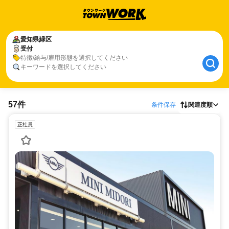
愛知県
緑区
受付
特徴/給与/雇用形態を選択してください
キーワードを選択してください
57件
条件保存
関連度順
正社員