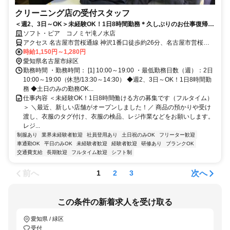
クリーニング店の受付スタッフ
＜週2、3日～OK＞未経験OK！1日8時間勤務＊久しぶりのお仕事復帰の
方も歓迎！土日祝は時給UP★
ソフト・ピア コノミヤ滝ノ水店
アクセス 名古屋市営桜通線 神沢1番口徒歩約26分、名古屋市営桜通
線 相生山1番口徒歩約28分 神沢駅より車で5分／名古屋市立滝ノ水中
時給1,150円～1,280円
学校より徒歩6分
愛知県名古屋市緑区
勤務時間 ・勤務時間： [1] 10:00～19:00 ・最低勤務日数（週）：2日
10:00～19:00（休憩/13:30～14:30） ◆週2、3日～OK！1日8時間勤
務 ◆土日のみの勤務OK...
仕事内容 ＜未経験OK！1日8時間働ける方の募集です（フルタイム）
＞ ＼最近、新しい店舗がオープンしました！／ 商品の預かりや受け
渡し、衣服のタグ付け、衣服の検品、レジ作業などをお願いします。
レジ...
制服あり
業界未経験者歓迎
社員登用あり
土日祝のみOK
フリーター歓迎
車通勤OK
平日のみOK
未経験者歓迎
経験者歓迎
研修あり
ブランクOK
交通費支給
長期歓迎
フルタイム歓迎
シフト制
前へ
次へ
1
2
3
この条件の新着求人を受け取る
愛知県 / 緑区
受付