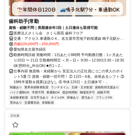
歯科助手|常勤
資格・経験不問｜長期連休年3回｜土日連休も取得可能
医療法人さくら会 さくら医院 歯科フロア
交通・アクセス 車通勤ＯＫ。名古屋市営地下鉄桜通線 鳴子北駅から
徒歩7分、名鉄鳴海駅から名古屋市営バス利用（鳴子町バス停から徒
月給220,000円～250,000円
歩3分）
愛知県名古屋市緑区
勤務時間詳細 実働時間：1日あたり8時間 平均勤務日数：1ヶ月あた
り20日 〜 21日 ⏰勤務時間⏰ ＜月～日＞ 9:00～12:00/13:30～18:30
(休憩90分‗外出OK) ■月1～2...
仕事内容 無資格・未経験から 安定法人の正社員に □この求人のポイ
ント5選 ① 資格・経験一切不問！ ② 1日5～6名、余裕あるシフト ③
18時半退勤＆残業ほぼなし ④ 年休120日・土日連休可・...
制服あり
業界未経験者歓迎
ランチタイム
主婦・主夫歓迎
資格取得支援あり
バイク通勤OK
学歴不問
車通勤OK
固定時間制
職場見学可
経験不問
未経験者歓迎
住宅手当あり
ネイルOK
研修あり
賞与あり
ブランクOK
育休あり
交通費支給
長期歓迎
正社員