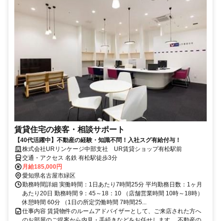
賃貸住宅の接客・相談サポート
【40代活躍中】不動産の経験・知識不問！入社スグ有給付与！
株式会社URリンケージ中部支社 UR賃貸ショップ有松駅前
交通・アクセス 名鉄 有松駅徒歩3分
月給185,000円
愛知県名古屋市緑区
勤務時間詳細 実働時間：1日あたり7時間25分 平均勤務日数：1ヶ月
あたり20日 勤務時間 9：45～18：10 （店舗営業時間 10時～18時）
休憩時間 60分 （1日の所定労働時間 7時間25...
仕事内容 賃貸物件のルームアドバイザーとして、ご来店された方へ
のお部屋のご提案から内見・手続きなどをお任せします。 不動産の