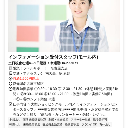
インフォメーション受付スタッフ(モール内)
土日祝含む週4～5日勤務！車通勤OK/h22071
阪急トラベルサポート 名古屋支店
交通・アクセス JR「南大高」駅 直結
時給1,600円以上
愛知県名古屋市緑区
勤務時間詳細 ①9:30～18:30 ②12:30～21:30 （休憩1時間／実働8時
間） ③9:30～18:00 ④13:00～21:30 （休憩1時間／実働7.5時間）
※①～④のシフト勤務 ※週...
仕事内容 ＼大型ショッピングモール内／ ＼インフォメーションセン
タースタッフ／ ■■■主な業務内容■■■ ■開店準備 ・お客様事務所で金
券など受け取り （商品券・カウンターキー・釣銭・レジキ...
制服あり
業界未経験者歓迎
主婦・主夫歓迎
フリーター歓迎
職場見学可
転勤なし
未経験者歓迎
交通費全額支給
経験者歓迎
ブランクOK
育休あり