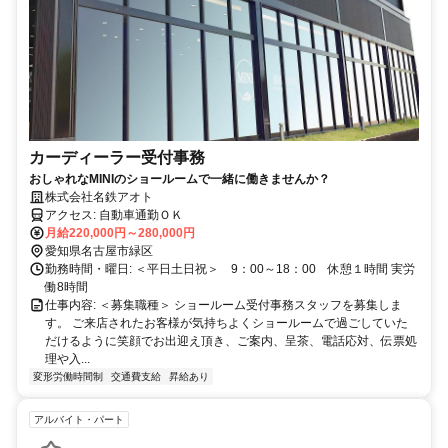
カーディーラー受付事務
おしゃれなMINIのショールームで一緒に働きませんか？
株式会社名鉄アオト
アクセス: 自動車通勤ＯＫ
月給220,000円～280,000円
愛知県名古屋市緑区
勤務時間・曜日: ＜平日土日祝＞ 9：00～18：00 休憩１時間 実労
働8時間
仕事内容: ＜募集職種＞ ショールーム受付事務スタッフを募集しま
す。 ご来店されたお客様が気持ちよくショールームで過ごしていた
だけるように笑顔でお出迎え頂き、ご案内、呈茶、電話応対、伝票処
理や入...
変形労働時間制
交通費支給
昇給あり
アルバイト・パート