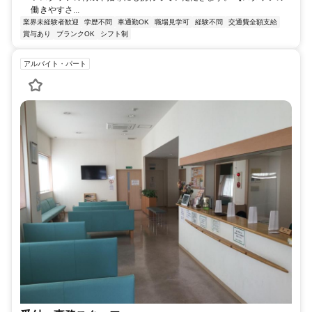
働きやすさ...
業界未経験者歓迎
学歴不問
車通勤OK
職場見学可
経験不問
交通費全額支給
賞与あり
ブランクOK
シフト制
アルバイト・パート