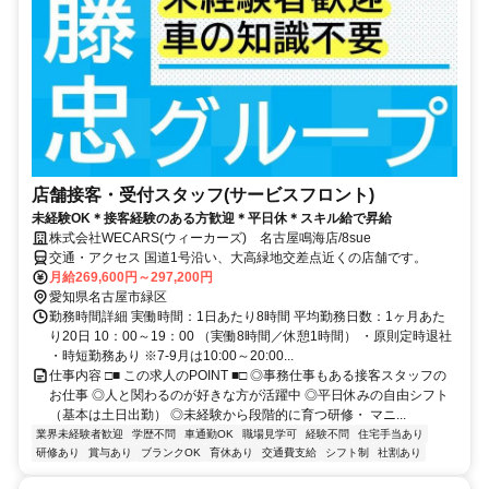
店舗接客・受付スタッフ(サービスフロント)
未経験OK＊接客経験のある方歓迎＊平日休＊スキル給で昇給
株式会社WECARS(ウィーカーズ) 名古屋鳴海店/8sue
交通・アクセス 国道1号沿い、大高緑地交差点近くの店舗です。
月給269,600円～297,200円
愛知県名古屋市緑区
勤務時間詳細 実働時間：1日あたり8時間 平均勤務日数：1ヶ月あた
り20日 10：00～19：00 （実働8時間／休憩1時間） ・原則定時退社
・時短勤務あり ※7-9月は10:00～20:00...
仕事内容 □■ この求人のPOINT ■□ ◎事務仕事もある接客スタッフの
お仕事 ◎人と関わるのが好きな方が活躍中 ◎平日休みの自由シフト
（基本は土日出勤） ◎未経験から段階的に育つ研修・ マニ...
業界未経験者歓迎
学歴不問
車通勤OK
職場見学可
経験不問
住宅手当あり
研修あり
賞与あり
ブランクOK
育休あり
交通費支給
シフト制
社割あり