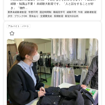
経験・知識は不要！ 未経験大歓迎です。 「人と話をすることが好
き」 「物件...
業界未経験者歓迎
学歴不問
固定時間制
職場見学可
経験不問
午前
経験者歓迎
夕方
ブランクOK
育休あり
交通費支給
長期歓迎
駅近5分以内
アルバイト・パート