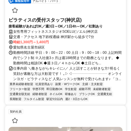
アルバイト・パート
ピラティスの受付スタッフ(神沢店)
接客経験があればOK／週3日～OK／1日4h～OK／社割あり
女性専用フィットネススタジオSOELU(ソエル)神沢店
交通・アクセス 地下鉄桜通線 神沢駅から徒歩で7分
時給1,300円～1,400円
愛知県名古屋市緑区
勤務時間詳細 平日：9：00～22：00 土日：9：00～18：00 上記時間
内でシフト制 ※入社後3ヶ月は週18時間までの勤務となります。 ◆
勤務時間は相談OK ◆週３日／４ｈからOK ◆土日どち...
仕事内容 ＼働きながらキレイに♪／ 人と話すことが好きな方! 明るく
笑顔が素敵な方は大歓迎です！ ｡▷◁┈┈┈┈┈┈┈┈┈┈ オンライ
ンヨガ・ピラティスなど 人気レッスンが無料で受けられます♪ 「コ...
業界未経験者歓迎
社員登用あり
副業・WワークOK
主婦・主夫歓迎
フリーター歓迎
学歴不問
即日勤務OK
学生歓迎
経験不問
未経験者歓迎
交通費全額支給
経験者歓迎
ネイルOK
研修あり
ブランクOK
交通費支給
長期歓迎
フルタイム歓迎
駅近5分以内
週2・3日からOK
契約社員