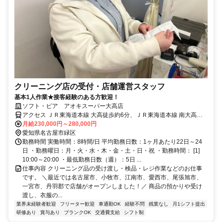
クリーニング店の受付・店舗運営スタッフ
基本1人作業★接客経験のある方歓迎！
ソフト・ピア アオキスーパー大高店
アクセス ＪＲ東海道本線 大高徒歩約6分、ＪＲ東海道本線 南大高東
口徒歩約17分、名鉄名古屋本線 鳴海西出口徒歩約26分 JR大高駅より
月給230,000円～280,000円
徒歩6分
愛知県名古屋市緑区
勤務時間 実働時間：8時間/日 平均勤務日数：1ヶ月あたり22日～24
日 ・勤務曜日：月・火・水・木・金・土・日・祝 ・勤務時間： [1]
10:00～20:00 ・最低勤務日数（週）：5日 ...
仕事内容 クリーニング品の受け渡し・検品・レジ作業などのお仕事
です。 ＼最近では名古屋市、小牧市、江南市、愛西市、尾張旭市、
一宮市、丹羽郡で店舗がオープンしました！／ 商品の預かりや受け
渡し、衣服の...
業界未経験者歓迎
フリーター歓迎
車通勤OK
経験不問
残業なし
月1シフト提出
研修あり
賞与あり
ブランクOK
交通費支給
シフト制