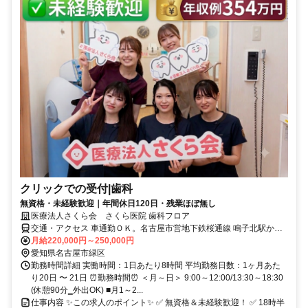
クリックでの受付|歯科
無資格・未経験歓迎｜年間休日120日・残業ほぼ無し
医療法人さくら会 さくら医院 歯科フロア
交通・アクセス 車通勤ＯＫ。名古屋市営地下鉄桜通線 鳴子北駅から
徒歩7分、名鉄鳴海駅から名古屋市営バス利用（鳴子町バス停から徒
月給220,000円～250,000円
歩3分）
愛知県名古屋市緑区
勤務時間詳細 実働時間：1日あたり8時間 平均勤務日数：1ヶ月あた
り20日 〜 21日 ⏰勤務時間⏰ ＜月～日＞ 9:00～12:00/13:30～18:30
(休憩90分‗外出OK) ■月1～2...
仕事内容 ✨この求人のポイント✨ ✅ 無資格＆未経験歓迎！ ✅ 18時半