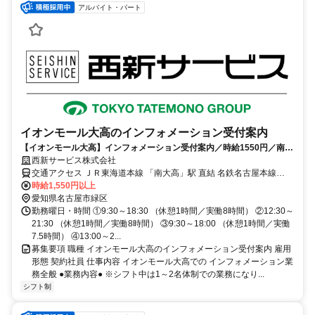
アルバイト・パート
イオンモール大高のインフォメーション受付案内
【イオンモール大高】インフォメーション受付案内／時給1550円／南大
高駅直結／マイカー通勤可-151
西新サービス株式会社
交通アクセス ＪＲ東海道本線 「南大高」駅 直結 名鉄名古屋本線
時給1,550円以上
「鳴海」駅より 名鉄バス運行 ※マイカー通勤可（駐車場無料）
愛知県名古屋市緑区
勤務曜日・時間 ①9:30～18:30 （休憩1時間／実働8時間） ②12:30～
21:30 （休憩1時間／実働8時間） ③9:30～18:00 （休憩1時間／実働
7.5時間） ④13:00～2...
募集要項 職種 イオンモール大高のインフォメーション受付案内 雇用
形態 契約社員 仕事内容 イオンモール大高での インフォメーション業
務全般 ●業務内容● ※シフト中は1～2名体制での業務になり...
シフト制