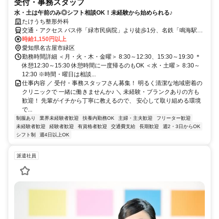
受付・事務スタッフ
水・土は午前のみ◎シフト相談OK！未経験から始められる♪
たけうち整形外科
交通・アクセス バス停「緑市民病院」より徒歩1分、名鉄「鳴海駅」
から徒歩15分
時給1,150円以上
愛知県名古屋市緑区
勤務時間詳細 ＜月・火・木・金曜＞ 8:30～12:30、15:30～19:30 ＊
休憩12:30～15:30 休憩時間に一度帰るのもOK ＜水・土曜＞ 8:30～
12:30 ※時間・曜日は相談...
仕事内容 ／ 受付・事務スタッフさん募集！ 明るく清潔な地域密着の
クリニックで 一緒に働きませんか♪ ＼ 未経験・ブランクありの方も
歓迎！ 先輩がイチから丁寧に教えるので、 安心して取り組める環境
で...
制服あり
業界未経験者歓迎
扶養内勤務OK
主婦・主夫歓迎
フリーター歓迎
未経験者歓迎
経験者歓迎
有資格者歓迎
交通費支給
長期歓迎
週2・3日からOK
シフト制
週4日以上OK
派遣社員