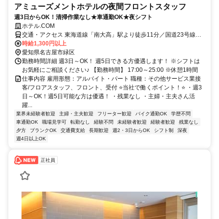
アミューズメントホテルの夜間フロントスタッフ
週3日からOK！清掃作業なし★車通勤OK★夜シフト
ホテル.COM
交通・アクセス 東海道線「南大高」駅より徒歩11分／国道23号線沿
い「大高南インター・大高北インター」0分／車通勤OK・駐車場完備
時給1,300円以上
愛知県名古屋市緑区
勤務時間詳細 週3日～OK！ 週5日できる方優遇します！ ※シフトは
お気軽にご相談ください♪ 【勤務時間】 17:00～25:00 ※休憩1時間
仕事内容 雇用形態：アルバイト・パート 職種：その他サービス業接
客/フロアスタッフ、フロント、受付 ⭐当社で働くポイント！⭐ ・週3
日～OK！週5日可能な方は優遇！ ・残業なし ・主婦・主夫さん活
躍...
業界未経験者歓迎
主婦・主夫歓迎
フリーター歓迎
バイク通勤OK
学歴不問
車通勤OK
職場見学可
転勤なし
経験不問
未経験者歓迎
経験者歓迎
残業なし
夕方
ブランクOK
交通費支給
長期歓迎
週2・3日からOK
シフト制
深夜
週4日以上OK
正社員