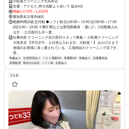
小松屋クリーニング大高本店
交通・アクセス JR大高駅より歩いて 徒歩4分
時給1,170円～1,220円
愛知県名古屋市緑区
勤務時間詳細 交代制 ◆シフト制 [1] 09:00～13:00 [2] 09:00～17:00
[3]13:00～19:00 ※繁忙期などは変則勤務有 ・週に2～３回勤務入れ
る方 ・土日祝日も月一度...
仕事内容 クリーニング店の受付スタッフ募集！ 小松屋クリーニング
大高本店 【平日夕方・土日祝も入れる方、大歓迎！】 おかげさまで
地域のお客様に長く愛されている、工場併設のクリーニング店です。
受...
制服あり
社員登用あり
バイク通勤OK
車通勤OK
研修あり
交通費支給
長期歓迎
駅近5分以内
シフト制
社割あり
正社員