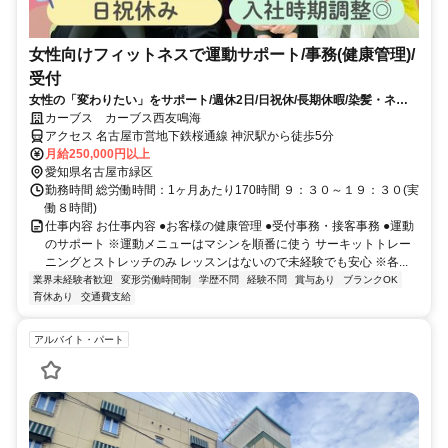
女性向けフィットネスで運動サポート/事務(健康管理)/
受付
女性の「変わりたい」をサポート/週休2日/日祝休/長期休暇/染髪・ネイ
ルOK※規定内
カーブス カーブス西友鳴海
アクセス 名古屋市営地下鉄桜通線 神沢駅から徒歩5分
月給250,000円以上
愛知県名古屋市緑区
勤務時間 総労働時間：1ヶ月あたり170時間 ９：３０～１９：３０(実
働８時間)
仕事内容 お仕事内容 ●お客様の健康管理 ●受付事務・接客事務 ●運動
のサポート ※運動メニューはマシンを順番に使う サーキットトレー
ニングとストレッチのみ レッスンはないので未経験でも安心 ※各...
業界未経験者歓迎
変形労働時間制
学歴不問
経験不問
賞与あり
ブランクOK
育休あり
交通費支給
アルバイト・パート