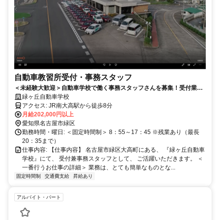
自動車教習所受付・事務スタッフ
＜未経験大歓迎＞自動車学校で働く事務スタッフさんを募集！受付業務
をメインに書類作成などをお任せ（女性が多く活躍中）
緑ヶ丘自動車学校
アクセス: JR南大高駅から徒歩8分
月給202,000円以上
愛知県名古屋市緑区
勤務時間・曜日: ＜固定時間制＞ 8：55～17：45 ※残業あり（最長
20：35まで）
仕事内容: 【仕事内容】 名古屋市緑区大高町にある、 『緑ヶ丘自動車
学校』にて、 受付兼事務スタッフとして、 ご活躍いただきます。 ＜
一番行うお仕事の詳細＞ 業務は、とても簡単なものとな...
固定時間制
交通費支給
昇給あり
アルバイト・パート