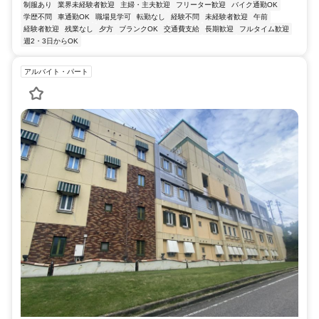
制服あり
業界未経験者歓迎
主婦・主夫歓迎
フリーター歓迎
バイク通勤OK
学歴不問
車通勤OK
職場見学可
転勤なし
経験不問
未経験者歓迎
午前
経験者歓迎
残業なし
夕方
ブランクOK
交通費支給
長期歓迎
フルタイム歓迎
週2・3日からOK
アルバイト・パート