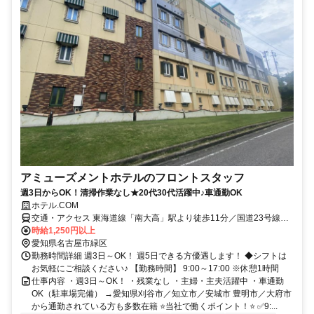
アミューズメントホテルのフロントスタッフ
週3日からOK！清掃作業なし★20代30代活躍中♪車通勤OK
ホテル.COM
交通・アクセス 東海道線「南大高」駅より徒歩11分／国道23号線沿
い「大高南インター・大高北インター」0分／車通勤OK・駐車場完備
時給1,250円以上
愛知県名古屋市緑区
勤務時間詳細 週3日～OK！ 週5日できる方優遇します！ ◆シフトは
お気軽にご相談ください♪ 【勤務時間】 9:00～17:00 ※休憩1時間
仕事内容 ・週3日～OK！ ・残業なし ・主婦・主夫活躍中 ・車通勤
OK（駐車場完備） →愛知県刈谷市／知立市／安城市 豊明市／大府市
から通勤されている方も多数在籍 ⭐当社で働くポイント！⭐ ✅9:...