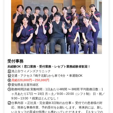
受付事務
未経験OK！窓口業務・受付業務・レセプト業務経験者歓迎！
池上台ウィメンズクリニック
交通・アクセス ｢鳴子北駅｣から車で4分 ＊車通勤OK
月給220,000円～250,000円
愛知県名古屋市緑区
勤務時間詳細 実働時間：1日あたり4時間 〜 8時間 平均勤務日数：1
ヶ月あたり17日 〜 19日 月～土／9:00～20:00（シフト制） 日・祝／
9:00～13:00 ＊残業ほとんどなし！
仕事内容 ＜正社員・完全週休3日制のお仕事＞ 受付での患者様の対
応、簡単な事務作業、予約受付をお願いします。 将来的には、新し
いスタッフの育成や指導にも携わっていただきます。 【スタッフの