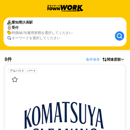
愛知県
大高駅
受付
特徴/給与/雇用形態を選択してください
キーワードを選択してください
8件
条件保存
関連度順
アルバイト・パート