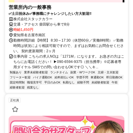
営業所内の一般事務
✅土日祝休み✅事務職にチャレンジしたい方大歓迎‼
株式会社スタックカラー
交通・アクセス 柴田駅から車で8分
時給1,450円
愛知県名古屋市南区
勤務時間詳細 【時間】 8:30～17:30（休憩60分／実働8時間） ✅勤務
時間は状況により相談可能ですので、まずはお気軽にお問合せくださ
い。 契約更新期間：2ヶ月
仕事内容 こちらの求人NOは「1271M」になります。 お急ぎの方はこ
ちらにお電話ください！ ▶090-6594-9375（担当携帯）※応募者専
用ダイヤル SMSでの問い合わせもOKです◎ ＼＼キ...
制服あり
業界未経験者歓迎
ランチタイム
副業・WワークOK
主婦・主夫歓迎
フリーター歓迎
バイク通勤OK
給料前払いOK
学歴不問
車通勤OK
即日勤務OK
固定時間制
職場見学可
平日のみOK
転勤なし
経験不問
未経験者歓迎
午前
経験者歓迎
残業なし
正社員