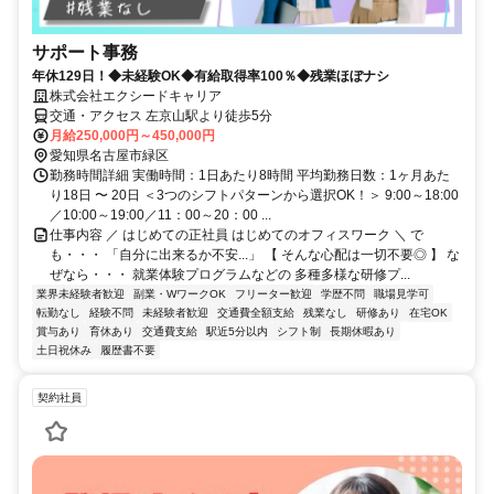
サポート事務
年休129日！◆未経験OK◆有給取得率100％◆残業ほぼナシ
株式会社エクシードキャリア
交通・アクセス 左京山駅より徒歩5分
月給250,000円～450,000円
愛知県名古屋市緑区
勤務時間詳細 実働時間：1日あたり8時間 平均勤務日数：1ヶ月あた
り18日 〜 20日 ＜3つのシフトパターンから選択OK！＞ 9:00～18:00
／10:00～19:00／11：00～20：00 ...
仕事内容 ／ はじめての正社員 はじめてのオフィスワーク ＼ で
も・・・ 「自分に出来るか不安...」 【 そんな心配は一切不要◎ 】 な
ぜなら・・・ 就業体験プログラムなどの 多種多様な研修プ...
業界未経験者歓迎
副業・WワークOK
フリーター歓迎
学歴不問
職場見学可
転勤なし
経験不問
未経験者歓迎
交通費全額支給
残業なし
研修あり
在宅OK
賞与あり
育休あり
交通費支給
駅近5分以内
シフト制
長期休暇あり
土日祝休み
履歴書不要
契約社員