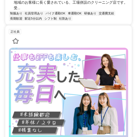
地域のお客様に長く愛されている、工場併設のクリーニング店です。
受...
制服あり
社員登用あり
バイク通勤OK
車通勤OK
研修あり
交通費支給
長期歓迎
駅近5分以内
シフト制
社割あり
正社員