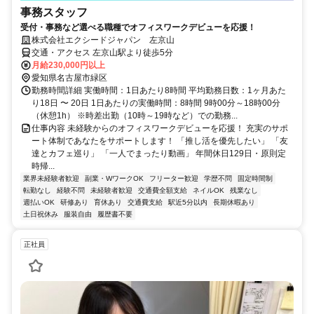
事務スタッフ
受付・事務など選べる職種でオフィスワークデビューを応援！
株式会社エクシードジャパン 左京山
交通・アクセス 左京山駅より徒歩5分
月給230,000円以上
愛知県名古屋市緑区
勤務時間詳細 実働時間：1日あたり8時間 平均勤務日数：1ヶ月あた
り18日 〜 20日 1日あたりの実働時間：8時間 9時00分～18時00分
（休憩1h） ※時差出勤（10時～19時など）での勤務...
仕事内容 未経験からのオフィスワークデビューを応援！ 充実のサポ
ート体制であなたをサポートします！ 「推し活を優先したい」 「友
達とカフェ巡り」 「一人でまったり動画」 年間休日129日・原則定
時帰...
業界未経験者歓迎
副業・WワークOK
フリーター歓迎
学歴不問
固定時間制
転勤なし
経験不問
未経験者歓迎
交通費全額支給
ネイルOK
残業なし
週払いOK
研修あり
育休あり
交通費支給
駅近5分以内
長期休暇あり
土日祝休み
服装自由
履歴書不要
正社員