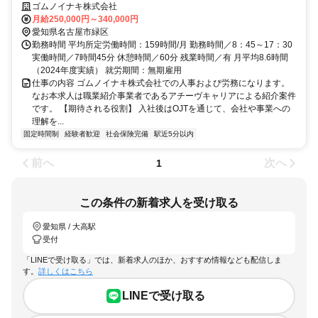
自社勤務の仕事/自社製品・サービスの仕事/英語が活かせる仕事/家賃補
ゴムノイナキ株式会社
助・転居支援等が充実/退職金制度あり/駅近5分以内/経験者歓迎/メーカ
月給250,000円～340,000円
ー企業
愛知県名古屋市緑区
勤務時間 平均所定労働時間：159時間/月 勤務時間／8：45～17：30
実働時間／7時間45分 休憩時間／60分 残業時間／有 月平均8.6時間
（2024年度実績） 就労期間：無期雇用
仕事の内容 ゴムノイナキ株式会社での人事および労務になります。
なお本求人は職業紹介事業者であるアチーヴキャリアによる紹介案件
です。 【期待される役割】 入社後はOJTを通じて、会社や事業への
理解を...
固定時間制
経験者歓迎
社会保険完備
駅近5分以内
前へ
次へ
1
この条件の新着求人を受け取る
愛知県 / 大高駅
受付
「LINEで受け取る」では、新着求人のほか、おすすめ情報なども配信しま
す。
詳しくはこちら
LINEで受け取る