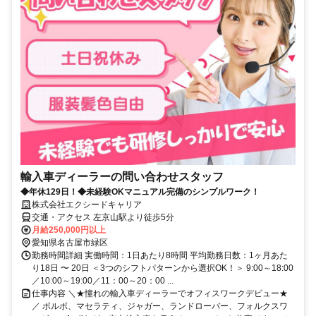
輸入車ディーラーの問い合わせスタッフ
◆年休129日！◆未経験OKマニュアル完備のシンプルワーク！
株式会社エクシードキャリア
交通・アクセス 左京山駅より徒歩5分
月給250,000円以上
愛知県名古屋市緑区
勤務時間詳細 実働時間：1日あたり8時間 平均勤務日数：1ヶ月あた
り18日 〜 20日 ＜3つのシフトパターンから選択OK！＞ 9:00～18:00
／10:00～19:00／11：00～20：00 ...
仕事内容 ＼★憧れの輸入車ディーラーでオフィスワークデビュー★
／ ボルボ、マセラティ、ジャガー、ランドローバー、フォルクスワ