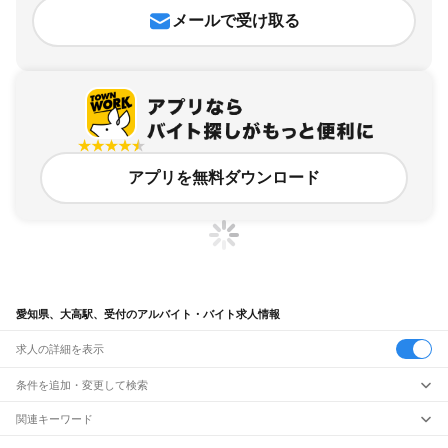
メールで受け取る
アプリを無料ダウンロード
愛知県、大高駅、受付のアルバイト・バイト求人情報
求人の詳細を表示
条件を追加・変更して検索
市区町村を追加・変更
関連キーワード
完全在宅ワーク 全国
シール貼り 在宅
現在地周辺
ガチャガチャ
犬カフェ
愛知県