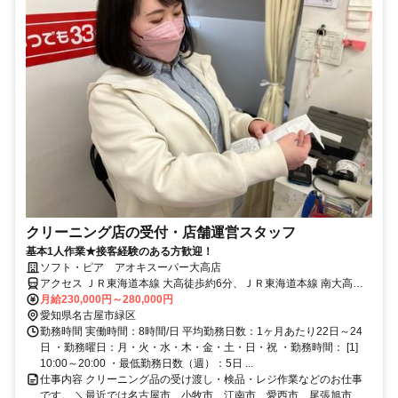
クリーニング店の受付・店舗運営スタッフ
基本1人作業★接客経験のある方歓迎！
ソフト・ピア アオキスーパー大高店
アクセス ＪＲ東海道本線 大高徒歩約6分、ＪＲ東海道本線 南大高東
口徒歩約17分、名鉄名古屋本線 鳴海西出口徒歩約26分 JR大高駅より
月給230,000円～280,000円
徒歩6分
愛知県名古屋市緑区
勤務時間 実働時間：8時間/日 平均勤務日数：1ヶ月あたり22日～24
日 ・勤務曜日：月・火・水・木・金・土・日・祝 ・勤務時間： [1]
10:00～20:00 ・最低勤務日数（週）：5日 ...
仕事内容 クリーニング品の受け渡し・検品・レジ作業などのお仕事
です。 ＼最近では名古屋市、小牧市、江南市、愛西市、尾張旭市、