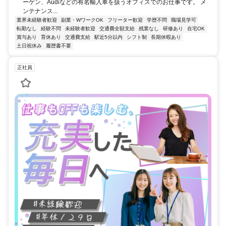
ーゲン、Audiなどの有名輸入車を扱うオフィスでのお仕事です。 メ
ンテナンス...
業界未経験者歓迎
副業・WワークOK
フリーター歓迎
学歴不問
職場見学可
転勤なし
経験不問
未経験者歓迎
交通費全額支給
残業なし
研修あり
在宅OK
賞与あり
育休あり
交通費支給
駅近5分以内
シフト制
長期休暇あり
土日祝休み
履歴書不要
正社員