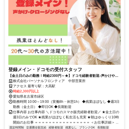
登録メイン・ドコモの受付スタッフ
【金土日のみの勤務！時給2300円～★】ドコモ経験者歓迎♪声かけやク
ロージングはナシ！
株式会社パーソナルフロンティア 中部営業所
アクセス 最寄り駅：大高駅
時給2,300円以上
愛知県名古屋市緑区
勤務時間 10:00～19:00（実働8h・休憩1h） ◆残業ほぼなし ◆週3日
勤務（金土日） ◆即日OK ◆長期歓迎
仕事内容 お仕事内容 ＼ドコモのスマホ販売経験者歓迎／ ★金土日の
週3日のみでOK ★残業がほぼなく私生活も充実 ★朝はゆっくり10時
開始のお仕事 ＝＝＝＝＝＝＝＝＝＝＝＝＝＝＝＝ ＜お仕事詳細＞ ...
固定時間制
交通費全額支給
経験者歓迎
残業なし
ブランクOK
長期歓迎