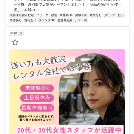
一宮市、丹羽郡で店舗がオープンしました！／ 商品の預かりや受け
渡し、衣服の...
業界未経験者歓迎
フリーター歓迎
車通勤OK
経験不問
残業なし
月1シフト提出
研修あり
賞与あり
ブランクOK
交通費支給
シフト制
派遣社員