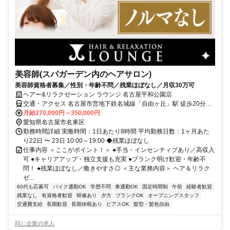
美容師(スパガーデン内のヘアサロン)
美容師資格者募集／性別・年齢不問／残業ほぼなし／月収30万可
ヘアー&リラクゼーション ラウンジ 名古屋平和公園店
交通・アクセス 名古屋市営地下鉄名城線「自由ヶ丘」駅 徒歩20分
「星ヶ丘」駅前/「栄」駅前より、施設運行の無料送迎バス
月給270,000円～350,000円
愛知県名古屋市名東区
勤務時間詳細 実働時間：1日あたり8時間 平均勤務日数：1ヶ月あた
り22日 〜 23日 10:00～19:00 ◆残業ほぼなし
仕事内容 ＜ここがポイント！＞ ●手当・インセンティブあり／高収入
可 ●キャリアアップ・独立支援も充実 ●ブランク明け歓迎・年齢不
問！ ●残業ほぼなし／働きやすさ◎ ＜主な業務内容＞ ヘア＆リラク
ゼ...
60代も応募可
バイク通勤OK
学歴不問
車通勤OK
固定時間制
午前
経験者歓迎
残業なし
有資格者歓迎
研修あり
夕方
ブランクOK
オープニングスタッフ
交通費支給
長期歓迎
長期休暇あり
ピアスOK
髪型・髪色自由
同じ企業の求人