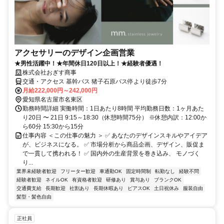
アクセサリーのデザイン企画営業
★男性活躍中！★年間休日120日以上！★経験者優遇！
株式会社おぎす商事
交通・アクセス 基幹バス 猪子石原バス停より徒歩7分
月給222,000円～242,000円
愛知県名古屋市名東区
勤務時間詳細 実働時間：1日あたり8時間 平均勤務日数：1ヶ月あた
り20日 〜 21日 9:15～18:30（休憩時間75分） ※休憩内訳：12:00か
ら60分 15:30から15分
仕事内容 ＜この仕事の魅力 ＞ ✅ あなたのデザインスキルやアイデア
が、ビジネスになる。 ✅ 市場分析から商品企画、デザイン、販促ま
で一貫して携われる！ ✅ 国内外の生産背景を巻き込み、 モノづく
り...
業界未経験者歓迎
フリーター歓迎
車通勤OK
固定時間制
転勤なし
経験不問
経験者歓迎
ネイルOK
有資格者歓迎
研修あり
賞与あり
ブランクOK
交通費支給
長期歓迎
社割あり
長期休暇あり
ピアスOK
土日祝休み
服装自由
髪型・髪色自由
正社員