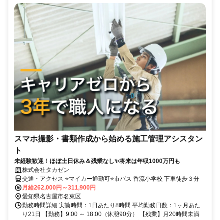
スマホ撮影・書類作成から始める施工管理アシスタン
ト
未経験歓迎！ほぼ土日休み＆残業なし✨将来は年収1000万円も
株式会社タカゼン
交通・アクセス ⭐マイカー通勤可⭐市バス 香流小学校 下車徒歩３分
月給262,000円～311,900円
愛知県名古屋市名東区
勤務時間詳細 実働時間：1日あたり8時間 平均勤務日数：1ヶ月あた
り21日 【勤務】9:00 ～ 18:00（休憩90分） 【残業】月20時間未満