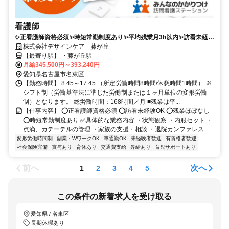
看護師
✨正看護師資格必須✨時短常勤制度あり✨平均残業月3h以内✨訪看未経験
OK！✅藤が丘駅より徒歩8分
株式会社デザインケア 藤が丘
【最寄り駅】 ・藤が丘駅
月給345,500円～393,240円
愛知県名古屋市名東区
【勤務時間】 8:45～17:45 （所定労働時間8時間/休憩時間1時間） ※
シフト制（労働基準法に準じた労働制または１ヶ月単位の変形労働
制）となります。 総労働時間：168時間／月 ■残業は平...
【仕事内容】 ⭕正看護師資格必須 ⭕訪看未経験OK ⭕残業ほぼなし
⭕時短常勤制度あり ✅具体的な業務内容 ・状態観察 ・内服セット ・
点滴、カテーテルの管理 ・家族の支援・相談 ・退院カンファレス...
変形労働時間制
副業・WワークOK
車通勤OK
未経験者歓迎
有資格者歓迎
社会保険完備
賞与あり
育休あり
交通費支給
昇給あり
育児サポートあり
前へ
次へ
1
2
3
4
5
この条件の新着求人を受け取る
愛知県 / 名東区
長期休暇あり