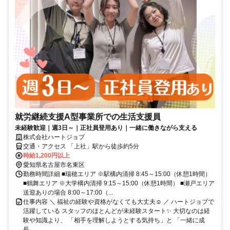
就労継続支援A型事業所での生活支援員
未経験歓迎｜週3日～｜正社員登用あり｜一緒に働きながら支える
株式会社ハートジョブ
交通・アクセス 「上社」駅から徒歩約5分
時給1,200円以上
愛知県名古屋市名東区
勤務時間詳細 ■瑞穂エリア ※駅構内清掃 8:45～15:00（休憩1時間）
■鶴舞エリア ※大学構内清掃 9:15～15:00（休憩1時間） ■瀬戸エリア
送迎ありの場合 8:00～17:00（...
仕事内容 ＼ 福祉の経験や資格がなくても大丈夫☺ ／ ハートジョブで
活躍している スタッフのほとんどが未経験スタート✨ 大切なのは経
験や知識より、 「相手を理解しようとする気持ち」と 「一緒に成
長...