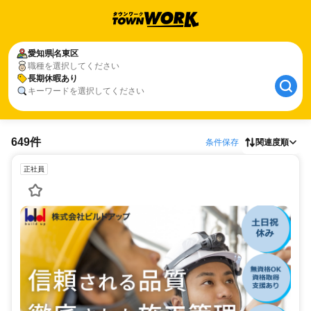
愛知県
名東区
職種を選択してください
長期休暇あり
キーワードを選択してください
649件
条件保存
関連度順
正社員