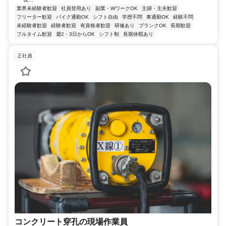
業界未経験者歓迎
社員登用あり
副業・WワークOK
主婦・主夫歓迎
フリーター歓迎
バイク通勤OK
シフト自由
学歴不問
車通勤OK
経験不問
未経験者歓迎
経験者歓迎
有資格者歓迎
研修あり
ブランクOK
長期歓迎
フルタイム歓迎
週2・3日からOK
シフト制
長期休暇あり
正社員
コンクリート穿孔の現場作業員