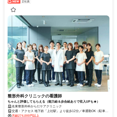
正社員
整形外科クリニックの看護師
ちゃんと評価してもらえる（能力給＆歩合給ありで収入UPも★）
名東整形外科からだケアクリニック
交通・アクセス 地下鉄「上社駅」より徒歩12分／車通勤OK（駐車場
完備）
月給274,000円以上