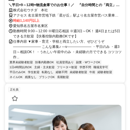
＼平日×9～12時×物流倉庫でのお仕事！／ 『自分時間との「両立」で
きる』扶養内OK！
株式会社ウチダ 本社
アクセス 名古屋市営地下鉄「星が丘」駅より名古屋市営バス乗車後
「高針」バス停より徒歩10分
時給1,140円以上
愛知県名古屋市名東区
勤務時間 9:00～12:00 ※曜日応相談 ※週3日～OK！ 週4日または5日
できる方歓迎 【扶養控除内勤務OKです】
仕事内容 ▼家事・育児・学校と両立したい方、ぜひどうぞ
―――――――― こんな募集♪ ―v――――――― ・平日のみ ・週3
日～相談OK！ ・うれしい午前中のみ ・未経験の方でできる コツコツ
作...
業界未経験者歓迎
扶養内勤務OK
社員登用あり
副業・WワークOK
1日4時間以内OK
主婦・主夫歓迎
フリーター歓迎
学歴不問
職場見学可
平日のみOK
学生歓迎
転勤なし
経験不問
未経験者歓迎
午前
経験者歓迎
ネイルOK
残業なし
ブランクOK
長期歓迎
正社員