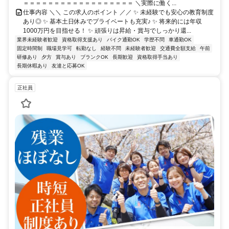
＝＝＝＝＝＝＝＝＝＝＝＝＝＝＝＝＝＝ ＼実際に働く...
仕事内容 ＼＼ この求人のポイント ／／ ✨ 未経験でも安心の教育制度
あり◎ ✨ 基本土日休みでプライベートも充実♪ ✨ 将来的には年収
1000万円を目指せる！ ✨ 頑張りは昇給・賞与でしっかり還...
業界未経験者歓迎
資格取得支援あり
バイク通勤OK
学歴不問
車通勤OK
固定時間制
職場見学可
転勤なし
経験不問
未経験者歓迎
交通費全額支給
午前
研修あり
夕方
賞与あり
ブランクOK
長期歓迎
資格取得手当あり
長期休暇あり
友達と応募OK
正社員