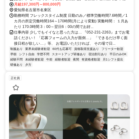
業所…名古屋市中区栄一丁目15-3 アクセス…地下鉄伏見駅より徒歩7
月給197,300円～800,000円
分
愛知県名古屋市名東区
勤務時間 フレックスタイム制度 日勤のみ／標準労働時間7.6時間／1
カ月の所定労働時間164～170時間(月により変動) 実働時間： １月あ
たり 170.0時間 3：00～翌日6：00の間でお好...
仕事内容 少しでもイイなと思った方は… 『052-231-2263』までお電
話ください！ 「応募フォームの入力が面倒…」 「できるだけ早く面
接日程が欲しい…」等、 お電話いただければ、 その場で日...
制服あり
業界未経験者歓迎
60代も応募可
資格取得支援あり
フリーター歓迎
早朝
シフト自由
学歴不問
スタートアップ研修あり
宿泊割引あり
平日のみOK
経験不問
未経験者歓迎
午前
経験者歓迎
夜間
有資格者歓迎
月1シフト提出
研修あり
夕方
正社員