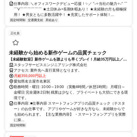
仕事内容: ＼オフィスワークデビュー応援！✨／ °˖✧当社の魅力✧˖° ￣
￣V￣￣￣￣￣￣ ★土日休み+長期休暇あり！ ★未経験の方も積極採
用！ ★男女ともに多数活躍中！ ★充実したサポート体制！...
固定時間制
交通費支給
昇給あり
正社員
未経験から始める新作ゲームの品質チェック
【未経験歓迎】新作ゲームを誰よりも早くプレイ！月給35万円以上／完
全週休2日制／ゲーム好き歓迎
スタッフサービスエンジニアリング株式会社
アクセス: 案件先へ直行直帰となります。
月給350,000円以上
愛知県名古屋市名東区
勤務時間・曜日: 10:00～19:00 （実働8時間／休憩1時間） 月曜日～
金曜日 完全週休2日制 残業は少なく、プライベートも大切にできる環
境です。
仕事内容: ■仕事内容 スマートフォンアプリの品質チェック（テスタ
ー）のお仕事です。 アプリやゲームが好きな方なら、未経験からで
も始められます。 【主な業務内容】 ・スマートフォンアプリを実際
に操...
固定時間制