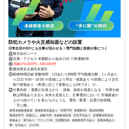
防犯カメラや火災感知器などの設置
日常生活やDIYにも仕事が活かせる！専門知識と技術が身につく
株式会社ニード
交通・アクセス 本郷駅から徒歩13分 ◎車通勤OK
月給270,000円～500,000円
愛知県名古屋市名東区
勤務時間詳細 実働時間：1日あたり8時間 平均勤務日数：1ヶ月あた
り22日 9:00～18:00 ※現場により早出・残業あり ※部署により交代
制で夜勤あり （希望に応じて夜勤なしもOKです） ◎...
仕事内容 ・需要が右肩上がり ・資格、技術が資産になる ・学歴や経
験は関係ありません 未来を見据えた、仕事選択において 市場価値が
上がり続けている 私たちのような、電気・配電・設置の技術職。
「手に職...
業界未経験者歓迎
資格取得支援あり
学歴不問
車通勤OK
固定時間制
職場見学可
転勤なし
経験不問
未経験者歓迎
住宅手当あり
交通費全額支給
研修あり
賞与あり
ブランクOK
交通費支給
資格取得手当あり
長期休暇あり
寮・社宅あり
ひげOK