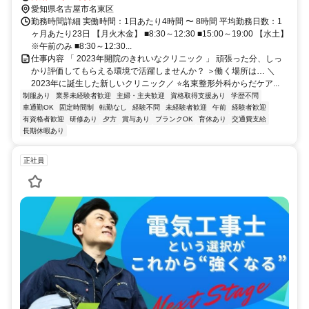
愛知県名古屋市名東区
勤務時間詳細 実働時間：1日あたり4時間 〜 8時間 平均勤務日数：1
ヶ月あたり23日 【月火木金】 ■8:30～12:30 ■15:00～19:00 【水土】
※午前のみ ■8:30～12:30...
仕事内容 「 2023年開院のきれいなクリニック 」 頑張った分、しっ
かり評価してもらえる環境で活躍しませんか？ ＞働く場所は… ＼
2023年に誕生した新しいクリニック／ ⭐名東整形外科からだケア...
制服あり
業界未経験者歓迎
主婦・主夫歓迎
資格取得支援あり
学歴不問
車通勤OK
固定時間制
転勤なし
経験不問
未経験者歓迎
午前
経験者歓迎
有資格者歓迎
研修あり
夕方
賞与あり
ブランクOK
育休あり
交通費支給
長期休暇あり
正社員