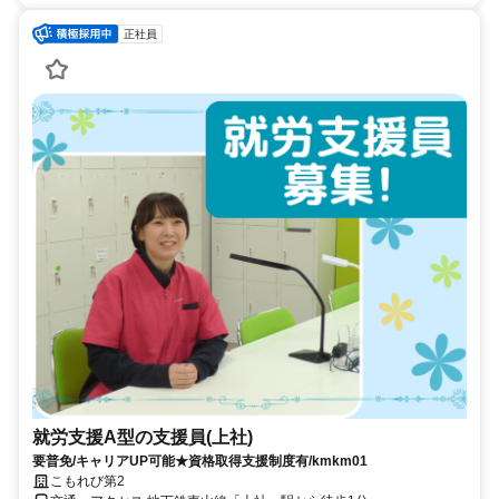
正社員
就労支援A型の支援員(上社)
要普免/キャリアUP可能★資格取得支援制度有/kmkm01
こもれび第2