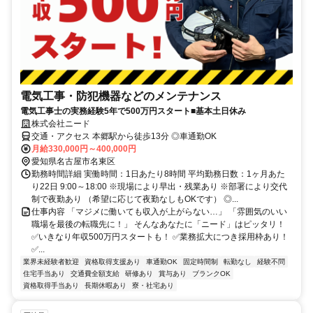
電気工事・防犯機器などのメンテナンス
電気工事士の実務経験5年で500万円スタート■基本土日休み
株式会社ニード
交通・アクセス 本郷駅から徒歩13分 ◎車通勤OK
月給330,000円～400,000円
愛知県名古屋市名東区
勤務時間詳細 実働時間：1日あたり8時間 平均勤務日数：1ヶ月あた
り22日 9:00～18:00 ※現場により早出・残業あり ※部署により交代
制で夜勤あり （希望に応じて夜勤なしもOKです） ◎...
仕事内容 「マジメに働いても収入が上がらない…」 「雰囲気のいい
職場を最後の転職先に！」 そんなあなたに「ニード」はピッタリ！
✅いきなり年収500万円スタートも！ ✅業務拡大につき採用枠あり！
✅...
業界未経験者歓迎
資格取得支援あり
車通勤OK
固定時間制
転勤なし
経験不問
住宅手当あり
交通費全額支給
研修あり
賞与あり
ブランクOK
資格取得手当あり
長期休暇あり
寮・社宅あり