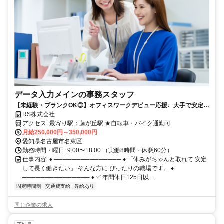
データ入力メインの事務スタッフ
【未経験・ブランクOK◎】オフィスワークデビュー応援♩大手で安定｜
年間休日125日以上｜昇給・賞与あり
RS株式会社
アクセス: 最寄り駅：藤が丘駅 ★自転車・バイク通勤可
月給250,000円～350,000円
愛知県名古屋市名東区
勤務時間・曜日: 9:00〜18:00 （実働8時間・休憩60分）
仕事内容: ♦ ─────────────── ♦ 「休みがちゃんと取れて 安定
して長く働きたい」 そんな方に ぴったりの職場です。 ♦
─────────────── ♦ ✅ 年間休日125日以...
固定時間制
交通費支給
昇給あり
同じ企業の求人