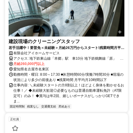
建設現場のクリーニングスタッフ
若手活躍中！要普免＜未経験＞月給26万円からスタート!残業時間月平均
10時間以下×土日祝休みでプライベートと両立可能♪正社員デビューした
有限会社アイホームサービス
い方にピッタリ！
アクセス: 地下鉄東山線「本郷」駅 車10分 地下鉄鶴舞線「原」
駅 車10分 ※車、バイク通勤OK！無料駐車場完備
月給260,000円以上
愛知県名古屋市名東区
勤務時間・曜日: 8:00～17:30 ■休憩時間60分/実働7時間30分 ■現場の
状況により多少の前後あり ■残業時間 月平均月10時間以下
仕事内容: ＼未経験スタートの方8割以上！ほどよく身体を動かせるお
仕事！／ ◆未経験大歓迎◎必要なものは普通自動車運転免許（AT限
定可）のみ！ ◆賞与は年2回、嬉しいボーナスがしっかりGETでき
ま...
固定時間制
残業なし
交通費支給
昇給あり
正社員