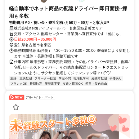
軽自動車でネット商品の配達ドライバー|即日面接~採
用も多数
初期費用￥0・祝い金・寮社宅有♪月50万・60万～と収入UP
株式会社ifield(アイフィールド) 名東区姫若町エリア
交通・アクセス 配送センター・営業所へ直行直帰です！他にも、名
古屋市内はもちろん 東海市や豊田市など 勤務地はたくさんあるの
日給20,000円～35,000円
で、 ぜひご相談ください！
愛知県名古屋市名東区
勤務時間詳細 勤務例） 7:30～19:30 8:30～20:00 ※物量により変動し
ます ※連休・長期休暇も調整可能です
仕事内容 雇用形態：業務委託 職種：その他ドライバー/乗務員、配送/
宅配/セールスドライバー、その他倉庫/配送センター ▶クエストミッ
ションのように サクサク配達してジャンジャン稼ぐ♪ (^^)/ ...
主婦・主夫歓迎
フリーター歓迎
学歴不問
職場見学可
経験者歓迎
研修あり
ブランクOK
長期歓迎
履歴書不要
友達と応募OK
髪型・髪色自由
アルバイト・パート