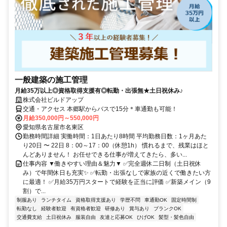
一般建築の施工管理
月給35万以上◎資格取得支援有◎転勤・出張無★土日祝休み♪
株式会社ビルドアップ
交通・アクセス 本郷駅からバスで15分＊車通勤も可能！
月給350,000円～550,000円
愛知県名古屋市名東区
勤務時間詳細 実働時間：1日あたり8時間 平均勤務日数：1ヶ月あた
り20日 〜 22日 8：00～17：00（休憩1h） 慣れるまで、残業はほと
んどありません！ お任せできる仕事が増えてきたら、多い...
仕事内容 ▼働きやすい理由＆魅力▼ ✅完全週休二日制（土日祝休
み）で年間休日も充実✨ ✅転勤・出張なしで家族の近くで働きたい方
に最適！ ✅月給35万円スタートで経験を正当に評価 ✅新築メイン（9
割）で...
制服あり
ランチタイム
資格取得支援あり
学歴不問
車通勤OK
固定時間制
転勤なし
経験者歓迎
有資格者歓迎
研修あり
賞与あり
ブランクOK
交通費支給
土日祝休み
服装自由
友達と応募OK
ひげOK
髪型・髪色自由