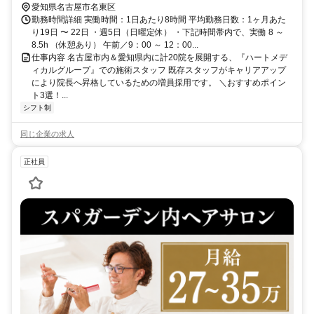
愛知県名古屋市名東区
勤務時間詳細 実働時間：1日あたり8時間 平均勤務日数：1ヶ月あた
り19日 〜 22日 ・週5日（日曜定休） ・下記時間帯内で、実働 8 ～
8.5h （休憩あり） 午前／9：00 ～ 12：00...
仕事内容 名古屋市内＆愛知県内に計20院を展開する、『ハートメデ
ィカルグループ』での施術スタッフ 既存スタッフがキャリアアップ
により院長へ昇格しているための増員採用です。 ＼おすすめポイン
ト3選！...
シフト制
同じ企業の求人
正社員