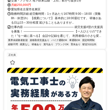
交通・アクセス 地下鉄東山線「上社」駅から徒歩1分
月給250,000円
愛知県名古屋市名東区
勤務時間詳細 総労働時間：1ヶ月あたり167時間 9:00～18:00（実働
8h・休憩1h） 【残業について】 基本的に18:00退社です。 研修があ
る日は15～30分程度 延びることもありますが...
仕事内容 ――――――――――――――――― 就労支援A型の支援員
を募集！ ――――――――――――――――― 【一人ひとりの"でき
た！"を一緒に喜べる】 会話や記録を通じて、 利用者様の小さな変...
業界未経験者歓迎
資格取得支援あり
バイク通勤OK
車通勤OK
固定時間制
経験不問
残業なし
研修あり
賞与あり
ブランクOK
育休あり
駅近5分以内
正社員