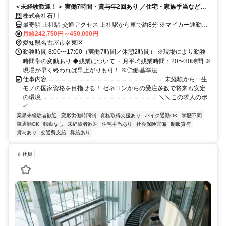
＜未経験歓迎！＞ 実働7時間・賞与年2回あり ／住宅・家族手当など福
利厚生も充実／資格取得支援あり
株式会社石川
最寄駅 上社駅 交通アクセス 上社駅から車で約8分 ※マイカー通勤
月給242,750円～450,000円
OK（無料駐車場あり） ※バイク通勤OK ※現場により直行直帰あり
愛知県名古屋市名東区
勤務時間 8:00〜17:00（実働7時間／休憩2時間） ※現場により勤務
時間帯の変動あり ◆残業について ・月平均残業時間：20〜30時間 ※
現場が早く終われば早上がりも可！ ※労働基準法...
仕事内容 ＝＝＝＝＝＝＝＝＝＝＝＝＝＝＝＝＝＝＝ 未経験から一生
モノの国家資格を目指せる！ ゼネコンからの受注多数で将来も安定
の環境 ＝＝＝＝＝＝＝＝＝＝＝＝＝＝＝＝＝＝＝ ＼＼この求人のポ
イ...
業界未経験者歓迎
変形労働時間制
資格取得支援あり
バイク通勤OK
学歴不問
車通勤OK
転勤なし
未経験者歓迎
住宅手当あり
社会保険完備
制服貸与
賞与あり
交通費支給
昇給あり
正社員