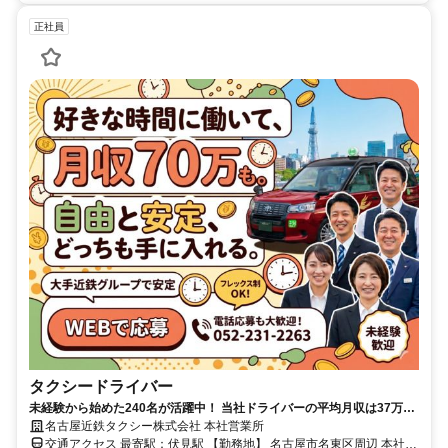
正社員
タクシードライバー
未経験から始めた240名が活躍中！ 当社ドライバーの平均月収は37万
円！ 配車予約アプリの活用と、好きな時間帯に働けるフレックス勤務が
名古屋近鉄タクシー株式会社 本社営業所
可能♪
交通アクセス 最寄駅：伏見駅 【勤務地】 名古屋市名東区周辺 本社営