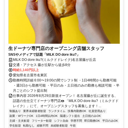
生ドーナツ専門店のオープニング店舗スタッフ
SNSやメディアで話題「MILK DO dore iku?」
MILK DO dore iku?(ミルクドドレイク)名古屋藤が丘店
交通・アクセス 藤が丘駅から徒歩8分
時給1,140円以上
愛知県名古屋市名東区
勤務時間詳細 6:00〜19:00の間でシフト制 ・1日4時間から勤務可能
・週3日から勤務可能 ・平日のみ・土日祝のみの勤務も相談可能 ・半
月ごとのシフト提出制
仕事内容 2026年8月29日新規オープン！ 名古屋藤が丘に誕生する、
話題の生仕立てドーナツ専門店🍩 「MILK DO dore iku?（ミルクドド
レイク）」にて、オープニングスタッフを募集します！...
制服あり
業界未経験者歓迎
ランチタイム
扶養内勤務OK
社員登用あり
副業・WワークOK
1日4時間以内OK
隔週シフト提出
土日祝のみOK
主婦・主夫歓迎
フリーター歓迎
シフト自由
学歴不問
即日勤務OK
平日のみOK
学生歓迎
転勤なし
経験不問
未経験者歓迎
午前