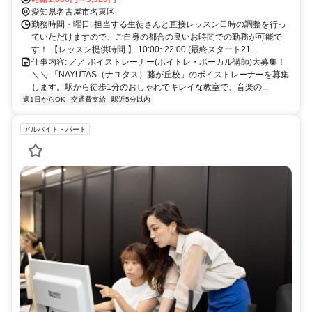
愛知県名古屋市名東区
勤務時間・曜日: 担当する生徒さんと直接レッスン日時の調整を行っ
ていただけますので、ご自身の都合の良いお時間での勤務が可能で
す！ 【レッスン提供時間 】 10:00~22:00 (最終スタート21...
仕事内容: ／／ ボイストレーナー(ボイトレ・ボーカル講師)大募集！
＼＼ 「NAYUTAS（ナユタス）藤が丘校」のボイストレーナーを募集
します。駅から徒歩1分のおしゃれでキレイな教室で、音楽の...
週1日からOK
交通費支給
駅近5分以内
アルバイト・パート