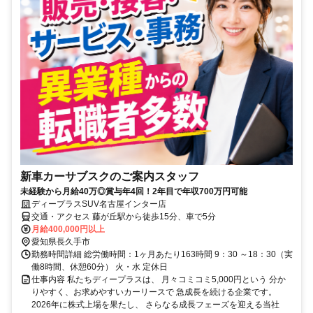
新車カーサブスクのご案内スタッフ
未経験から月給40万◎賞与年4回！2年目で年収700万円可能
ディープラスSUV名古屋インター店
交通・アクセス 藤が丘駅から徒歩15分、車で5分
月給400,000円以上
愛知県長久手市
勤務時間詳細 総労働時間：1ヶ月あたり163時間 9：30 ～18：30（実
働8時間、休憩60分） 火・水 定休日
仕事内容 私たちディープラスは、 月々コミコミ5,000円という 分か
りやすく、お求めやすいカーリースで 急成長を続ける企業です。
2026年に株式上場を果たし、 さらなる成長フェーズを迎える当社