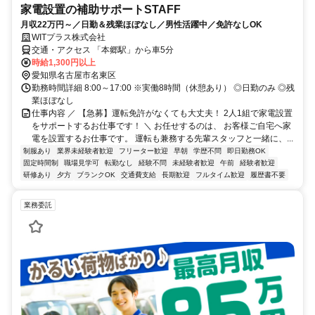
家電設置の補助サポートSTAFF
月収22万円～／日勤＆残業ほぼなし／男性活躍中／免許なしOK
WITプラス株式会社
交通・アクセス 「本郷駅」から車5分
時給1,300円以上
愛知県名古屋市名東区
勤務時間詳細 8:00～17:00 ※実働8時間（休憩あり） ◎日勤のみ ◎残
業ほぼなし
仕事内容 ／ 【急募】運転免許がなくても大丈夫！ 2人1組で家電設置
をサポートするお仕事です！ ＼ お任せするのは、 お客様ご自宅へ家
電を設置するお仕事です。 運転も兼務する先輩スタッフと一緒に、...
制服あり
業界未経験者歓迎
フリーター歓迎
早朝
学歴不問
即日勤務OK
固定時間制
職場見学可
転勤なし
経験不問
未経験者歓迎
午前
経験者歓迎
研修あり
夕方
ブランクOK
交通費支給
長期歓迎
フルタイム歓迎
履歴書不要
業務委託