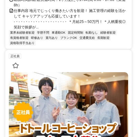
8h）
仕事内容 地元でじっくり働きたい方を歓迎！ 施工管理の経験を活か
して キャリアアップも応援しています！
-・-・-・-・-・-・-・-・-・-・-・ ＊月給25～50万円！ ＊人柄重視◎
笑顔で挨拶が...
業界未経験者歓迎
学歴不問
車通勤OK
固定時間制
転勤なし
経験者歓迎
有資格者歓迎
研修あり
賞与あり
ブランクOK
交通費支給
長期歓迎
資格取得手当あり
正社員