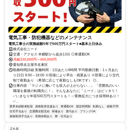
電気工事・防犯機器などのメンテナンス
電気工事士の実務経験5年で500万円スタート■基本土日休み
株式会社ニード
交通・アクセス 本郷駅から徒歩13分 ◎車通勤OK
月給330,000円～400,000円
愛知県名古屋市名東区
勤務時間詳細 実働時間：1日あたり8時間 平均勤務日数：1ヶ月あた
り22日 9:00～18:00 ※現場により早出・残業あり ※部署により交代
制で夜勤あり （希望に応じて夜勤なしもOKです） ◎...
仕事内容 「マジメに働いても収入が上がらない…」 「雰囲気のいい
職場を最後の転職先に！」 そんなあなたに「ニード」はピッタリ！
✅いきなり年収500万円スタートも！ ✅業務拡大につき採用枠あり！
✅...
業界未経験者歓迎
資格取得支援あり
車通勤OK
固定時間制
転勤なし
経験不問
住宅手当あり
交通費全額支給
研修あり
賞与あり
ブランクOK
資格取得手当あり
長期休暇あり
寮・社宅あり
正社員