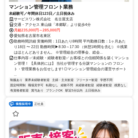
マンション管理フロント業務
未経験可／年間休日123日／土日祝休み
サービスワン株式会社 名古屋支店
交通・アクセス 東山線「本郷駅」より徒歩4分
月給235,000円～285,000円
愛知県名古屋市名東区
勤務時間詳細 実働時間：1日あたり8時間 平均勤務日数：1ヶ月あた
り18日 〜 22日 勤務時間▶8:30～17:30 （休憩1時間を含む） ※残業
はほとんどありません。 ※管理組合の理事会、総会...
仕事内容 ✅未経験・経験者歓迎✅ お客様との信頼関係を築くマンショ
ン管理！ 【具体的には】 当社が管理する分譲マンションの フロン
ト・管理業務をお任せします! ◎マンション管理組合の運営サポート
...
制服あり
業界未経験者歓迎
主婦・主夫歓迎
フリーター歓迎
学歴不問
固定時間制
職場見学可
転勤なし
経験不問
未経験者歓迎
経験者歓迎
残業なし
有資格者歓迎
賞与あり
ブランクOK
駅近5分以内
土日祝休み
正社員