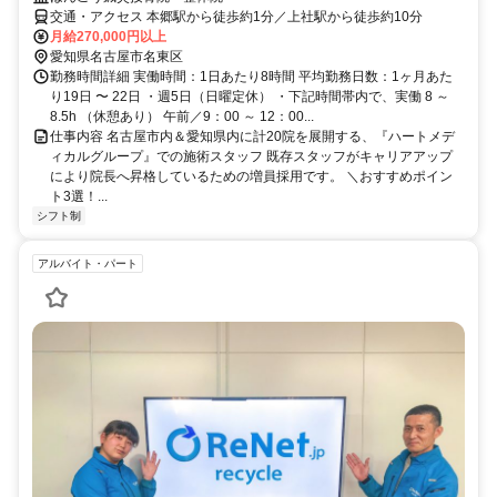
交通・アクセス 本郷駅から徒歩約1分／上社駅から徒歩約10分
月給270,000円以上
愛知県名古屋市名東区
勤務時間詳細 実働時間：1日あたり8時間 平均勤務日数：1ヶ月あた
り19日 〜 22日 ・週5日（日曜定休） ・下記時間帯内で、実働 8 ～
8.5h （休憩あり） 午前／9：00 ～ 12：00...
仕事内容 名古屋市内＆愛知県内に計20院を展開する、『ハートメデ
ィカルグループ』での施術スタッフ 既存スタッフがキャリアアップ
により院長へ昇格しているための増員採用です。 ＼おすすめポイン
ト3選！...
シフト制
アルバイト・パート