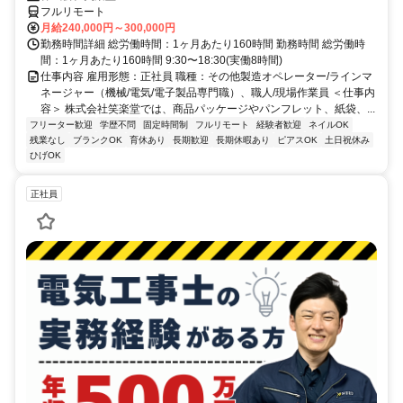
フルリモート
月給240,000円～300,000円
勤務時間詳細 総労働時間：1ヶ月あたり160時間 勤務時間 総労働時
間：1ヶ月あたり160時間 9:30〜18:30(実働8時間)
仕事内容 雇用形態：正社員 職種：その他製造オペレーター/ラインマ
ネージャー（機械/電気/電子製品専門職）、職人/現場作業員 ＜仕事内
容＞ 株式会社笑楽堂では、商品パッケージやパンフレット、紙袋、...
フリーター歓迎
学歴不問
固定時間制
フルリモート
経験者歓迎
ネイルOK
残業なし
ブランクOK
育休あり
長期歓迎
長期休暇あり
ピアスOK
土日祝休み
ひげOK
正社員