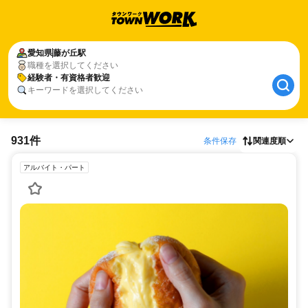
愛知県
藤が丘駅
職種を選択してください
経験者・有資格者歓迎
キーワードを選択してください
931件
条件保存
関連度順
アルバイト・パート