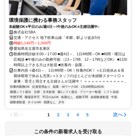
環境保護に携わる事務スタッフ
未経験OK⭐平日のみ/週4日～/午後のみOK⭐主婦活躍中♪
株式会社SBA
交通・アクセス 地下鉄東山線「本郷」駅より徒歩5分
時給1,140円～1,300円
愛知県名古屋市名東区
勤務時間詳細 8:00～17:00 ■週4日～、1日4時間～OK ■時間・曜日は
応相談 ■午後のみの勤務可能 （13～17時、12～17時などOK） ■1日6
時間以上できる方は大歓迎 ■扶養内・副業...
仕事内容 ⭐週4日～、1日4時間～OK！扶養内OK！ ⭐土日祝休み＆長
期休暇有で休みも充実♪ ⭐スタッフのほとんどが未経験スタート◎ ⭐
家事・育児と両立する主婦さんが活躍中！ ＝＝＝＝＝＝＝＝＝＝＝...
扶養内勤務OK
社員登用あり
副業・WワークOK
1日4時間以内OK
隔週シフト提出
主婦・主夫歓迎
週1シフト提出
フリーター歓迎
シフト自由
学歴不問
職場見学可
平日のみOK
転勤なし
経験不問
未経験者歓迎
午前
経験者歓迎
ネイルOK
残業なし
夕方
前へ
次へ
1
2
3
4
5
この条件の新着求人を受け取る