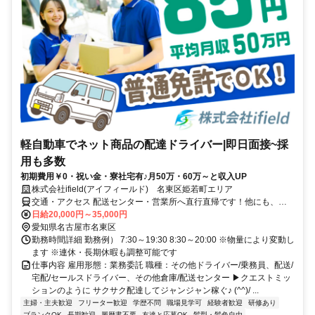
軽自動車でネット商品の配達ドライバー|即日面接~採
用も多数
初期費用￥0・祝い金・寮社宅有♪月50万・60万～と収入UP
株式会社ifield(アイフィールド) 名東区姫若町エリア
交通・アクセス 配送センター・営業所へ直行直帰です！他にも、名
古屋市内はもちろん 東海市や豊田市など 勤務地はたくさんあるの
日給20,000円～35,000円
で、 ぜひご相談ください！
愛知県名古屋市名東区
勤務時間詳細 勤務例） 7:30～19:30 8:30～20:00 ※物量により変動し
ます ※連休・長期休暇も調整可能です
仕事内容 雇用形態：業務委託 職種：その他ドライバー/乗務員、配送/
宅配/セールスドライバー、その他倉庫/配送センター ▶クエストミッ
ションのように サクサク配達してジャンジャン稼ぐ♪ (^^)/ ...
主婦・主夫歓迎
フリーター歓迎
学歴不問
職場見学可
経験者歓迎
研修あり
ブランクOK
長期歓迎
履歴書不要
友達と応募OK
髪型・髪色自由