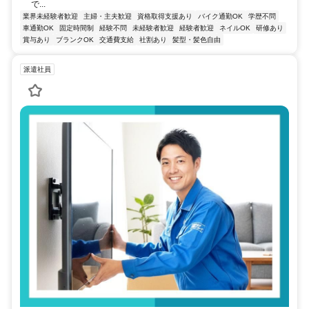
で...
業界未経験者歓迎
主婦・主夫歓迎
資格取得支援あり
バイク通勤OK
学歴不問
車通勤OK
固定時間制
経験不問
未経験者歓迎
経験者歓迎
ネイルOK
研修あり
賞与あり
ブランクOK
交通費支給
社割あり
髪型・髪色自由
派遣社員