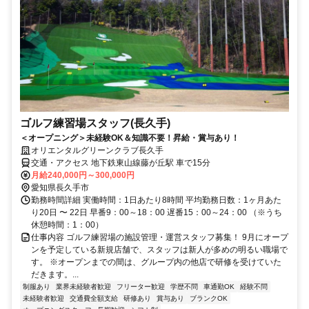
ゴルフ練習場スタッフ(長久手)
＜オープニング＞未経験OK＆知識不要！昇給・賞与あり！
オリエンタルグリーンクラブ長久手
交通・アクセス 地下鉄東山線藤が丘駅 車で15分
月給240,000円～300,000円
愛知県長久手市
勤務時間詳細 実働時間：1日あたり8時間 平均勤務日数：1ヶ月あた
り20日 〜 22日 早番9：00～18：00 遅番15：00～24：00 （※うち
休憩時間：1：00）
仕事内容 ゴルフ練習場の施設管理・運営スタッフ募集！ 9月にオープ
ンを予定している新規店舗で、スタッフは新人が多めの明るい職場で
す。 ※オープンまでの間は、グループ内の他店で研修を受けていた
だきます。...
制服あり
業界未経験者歓迎
フリーター歓迎
学歴不問
車通勤OK
経験不問
未経験者歓迎
交通費全額支給
研修あり
賞与あり
ブランクOK