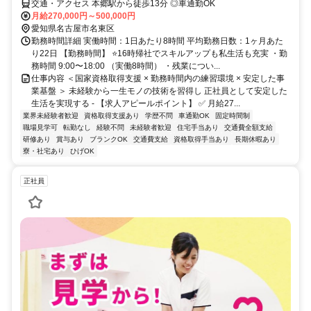
交通・アクセス 本郷駅から徒歩13分 ◎車通勤OK
月給270,000円～500,000円
愛知県名古屋市名東区
勤務時間詳細 実働時間：1日あたり8時間 平均勤務日数：1ヶ月あた
り22日 【勤務時間】 ⭐16時帰社でスキルアップも私生活も充実 ・勤
務時間 9:00〜18:00 （実働8時間） ・残業につい...
仕事内容 ＜国家資格取得支援 × 勤務時間内の練習環境 × 安定した事
業基盤 ＞ 未経験から一生モノの技術を習得し 正社員として安定した
生活を実現する - 【求人アピールポイント】 ✅ 月給27...
業界未経験者歓迎
資格取得支援あり
学歴不問
車通勤OK
固定時間制
職場見学可
転勤なし
経験不問
未経験者歓迎
住宅手当あり
交通費全額支給
研修あり
賞与あり
ブランクOK
交通費支給
資格取得手当あり
長期休暇あり
寮・社宅あり
ひげOK
正社員