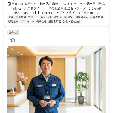
仕事内容 雇用形態：業務委託 職種：その他ドライバー/乗務員、配送/
宅配/セールスドライバー、その他倉庫/配送センター ／ 【【⭐頑張り
＝財布に直結！⭐】】 やればやった分だけ稼げる＜正当評価＞ す...
主婦・主夫歓迎
フリーター歓迎
学歴不問
即日勤務OK
職場見学可
経験者歓迎
研修あり
ブランクOK
長期歓迎
履歴書不要
髪型・髪色自由
契約社員