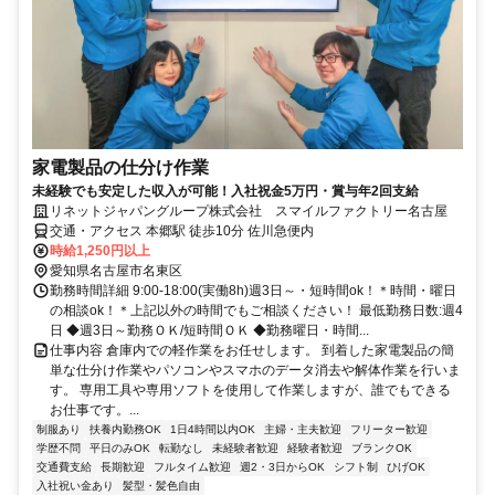
家電製品の仕分け作業
未経験でも安定した収入が可能！入社祝金5万円・賞与年2回支給
リネットジャパングループ株式会社 スマイルファクトリー名古屋
交通・アクセス 本郷駅 徒歩10分 佐川急便内
時給1,250円以上
愛知県名古屋市名東区
勤務時間詳細 9:00-18:00(実働8h)週3日～・短時間ok！＊時間・曜日
の相談ok！＊上記以外の時間でもご相談ください！ 最低勤務日数:週4
日 ◆週3日～勤務ＯＫ/短時間ＯＫ ◆勤務曜日・時間...
仕事内容 倉庫内での軽作業をお任せします。 到着した家電製品の簡
単な仕分け作業やパソコンやスマホのデータ消去や解体作業を行いま
す。 専用工具や専用ソフトを使用して作業しますが、誰でもできる
お仕事です。...
制服あり
扶養内勤務OK
1日4時間以内OK
主婦・主夫歓迎
フリーター歓迎
学歴不問
平日のみOK
転勤なし
未経験者歓迎
経験者歓迎
ブランクOK
交通費支給
長期歓迎
フルタイム歓迎
週2・3日からOK
シフト制
ひげOK
入社祝い金あり
髪型・髪色自由