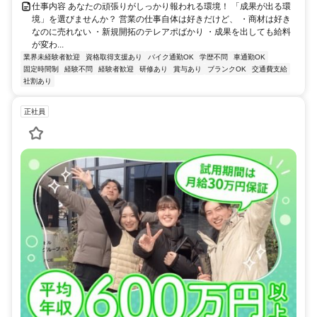
仕事内容 あなたの頑張りがしっかり報われる環境！ 「成果が出る環
境」を選びませんか？ 営業の仕事自体は好きだけど、 ・商材は好き
なのに売れない ・新規開拓のテレアポばかり ・成果を出しても給料
が変わ...
業界未経験者歓迎
資格取得支援あり
バイク通勤OK
学歴不問
車通勤OK
固定時間制
経験不問
経験者歓迎
研修あり
賞与あり
ブランクOK
交通費支給
社割あり
正社員