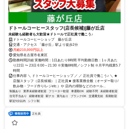
ドトールコーヒースタッフ(店長候補)|藤が丘店
未経験も経験者も大歓迎★ドトールで正社員で働こう♪
ドトールコーヒーショップ 藤が丘店
交通・アクセス 「藤が丘」駅より徒歩2分
月給210,000円以上
愛知県名古屋市名東区
勤務時間詳細 実働時間：1日あたり8時間 平均勤務日数：1ヶ月あた
り22日 〜 23日 6:00～21:30 ※実働8時間／シフト制 ※月平均残業5.7
時間
仕事内容 ＼ ドトールコーヒーショップ ／ ／ 正社員で働こう♪ ＼ ★
店舗スタッフ（店長候補）｜正社員★ 接客業務全般（オーダー取り/
飲み物・フード作り/レジetc.）や 店内の掃除などのホール...
制服あり
業界未経験者歓迎
フリーター歓迎
車通勤OK
経験不問
未経験者歓迎
住宅手当あり
経験者歓迎
駅ナカ
賞与あり
ブランクOK
交通費支給
長期歓迎
駅近5分以内
シフト制
正社員