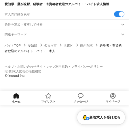
愛知県、藤が丘駅、経験者・有資格者歓迎のアルバイト・バイト求人情報
求人の詳細を表示
条件を追加・変更して検索
市区町村を追加・変更
関連キーワード
完全在宅ワーク 全国
シール貼り 在宅
現在地周辺
ガチャガチャ
犬カフェ
愛知県
駅を追加・変更
バイトTOP
愛知県
名古屋市
名東区
藤が丘駅
経験者・有資格
愛知県
すべて
者歓迎のアルバイト・バイト・求人
名古屋市
すべて
職種を追加・変更
JR中央本線(名古屋～塩尻)
千種区
東区
北区
西区
中村区
中区
昭和区
瑞穂区
熱田区
中川区
港区
南区
守山区
名古屋駅
金山駅
鶴舞駅
千種駅
千種駅
千種駅
大曽根駅
新守山駅
勝川駅
春日井駅
飲食・フードサービス
緑区
名東区
天白区
特徴を追加・変更
神領駅
高蔵寺駅
定光寺駅
飲食・フードサービス
すべて
ヘルプ・お問い合わせ
サイトマップ
利用規約・プライバシーポリシー
豊橋市
岡崎市
一宮市
瀬戸市
半田市
春日井市
豊川市
津島市
碧南市
刈谷市
豊田市
ホールスタッフ
キッチンスタッフ
皿洗い・洗い場
精肉・鮮魚加工
給食調理
人気
[企業]求人広告の掲載相談
JR飯田線(豊橋～天竜峡)
安城市
西尾市
蒲郡市
犬山市
常滑市
江南市
小牧市
稲沢市
新城市
東海市
大府市
雇用形態を追加・変更
パン屋（ベーカリー）
フードカウンター販売員
バー（BAR）・バーテンダー
日払いOK
高校生歓迎
学生歓迎
深夜の仕事
髪型・髪色自由
ひげOK
ネイルOK
豊橋駅
船町駅
下地駅
小坂井駅
牛久保駅
豊川駅
三河一宮駅
長山駅
江島駅
東上駅
知多市
知立市
尾張旭市
高浜市
岩倉市
豊明市
日進市
田原市
愛西市
清須市
飲食店補助（開店・閉店準備）
飲食店（店長・マネージャー）
ピアスOK
アルバイト・パート
履歴書不要
オープニングスタッフ
留学生・外国人活躍中
野田城駅
新城駅
東新町駅
茶臼山駅
三河東郷駅
大海駅
鳥居駅
長篠城駅
本長篠駅
北名古屋市
弥富市
みよし市
長久手市
あま市
愛知郡
西春日井郡
丹羽郡
海部郡
都道府県を変更
営業・販売
勤務期間
正社員
三河大野駅
湯谷温泉駅
三河槙原駅
柿平駅
三河川合駅
池場駅
東栄駅
知多郡
幡豆郡
額田郡
北設楽郡
営業・販売
すべて
短期
契約社員
単発・1日OK
長期
期間限定（春夏冬休み等）
JR東海道本線(浜松～岐阜)
営業
テレフォンアポインター（テレアポ）
ルートセールス
コンビニ
シフト
派遣社員
二川駅
豊橋駅
西小坂井駅
愛知御津駅
三河大塚駅
三河三谷駅
蒲郡駅
三河塩津駅
フードカウンター販売員
アパレル
家電量販店・携帯販売（携帯ショップ）
土日祝のみOK
業務委託
平日のみOK
週1日からOK
週2・3日からOK
週4日以上OK
ホーム
マイリスト
メッセージ
マイページ
三ケ根駅
幸田駅
相見駅
岡崎駅
西岡崎駅
安城駅
三河安城駅
東刈谷駅
野田新町駅
販売店（店長・マネージャー）
その他販売
時間や曜日が選べる・シフト自由
固定時間・固定シフト制
シフト制
刈谷駅
逢妻駅
大府駅
共和駅
南大高駅
大高駅
笠寺駅
熱田駅
金山駅
尾頭橋駅
名古屋駅
旅行・レジャー・イベント
月1シフト提出
隔週シフト提出
週1シフト提出
変形労働時間制
枇杷島駅
清洲駅
稲沢駅
尾張一宮駅
木曽川駅
旅行・レジャー・イベント
すべて
働く時間
新着求人を受け取る
ホテルスタッフ（フロント等）
レジャー施設・アミューズメントスタッフ
早朝・朝の仕事
昼の仕事
夕方からの仕事
夜からの仕事
深夜の仕事
JR武豊線
パチンコ・スロット
その他旅行・レジャー・イベント
1日4時間以内OK
フルタイム歓迎
残業なし
大府駅
尾張森岡駅
緒川駅
石浜駅
東浦駅
亀崎駅
乙川駅
半田駅
東成岩駅
武豊駅
倉庫・物流管理