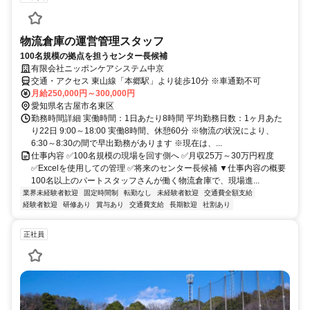
物流倉庫の運営管理スタッフ
100名規模の拠点を担うセンター長候補
有限会社ニッポンケアシステム中京
交通・アクセス 東山線「本郷駅」より徒歩10分 ※車通勤不可
月給250,000円～300,000円
愛知県名古屋市名東区
勤務時間詳細 実働時間：1日あたり8時間 平均勤務日数：1ヶ月あた
り22日 9:00～18:00 実働8時間、休憩60分 ※物流の状況により、
6:30～8:30の間で早出勤務があります ※現在は、...
仕事内容 ✅100名規模の現場を回す側へ ✅月収25万～30万円程度
✅Excelを使用しての管理 ✅将来のセンター長候補 ▼仕事内容の概要
100名以上のパートスタッフさんが働く物流倉庫で、現場進...
業界未経験者歓迎
固定時間制
転勤なし
未経験者歓迎
交通費全額支給
経験者歓迎
研修あり
賞与あり
交通費支給
長期歓迎
社割あり
正社員