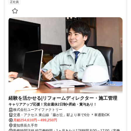
正社員
経験を活かせる|リフォームディレクター・施工管理
キャリアアップ応援！完全週休2日制×昇給・賞与あり！
株式会社ユーアイファクトリー
交通・アクセス 東山線「藤が丘」駅より車で6分 ＊車通勤OK
月給254,610円～499,250円
愛知県長久手市
勤務時間詳細 総労働時間：1ヶ月あたり176時間 8:00～17:00（実働