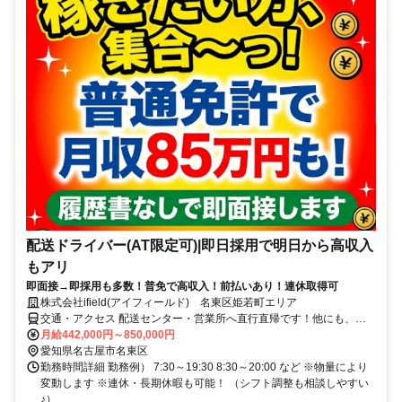
配送ドライバー(AT限定可)|即日採用で明日から高収入
もアリ
即面接→即採用も多数！普免で高収入！前払いあり！連休取得可
株式会社ifield(アイフィールド) 名東区姫若町エリア
交通・アクセス 配送センター・営業所へ直行直帰です！他にも、名
古屋市内はもちろん 東海市や豊田市など 勤務地はたくさんあるの
月給442,000円～850,000円
で、 ぜひご相談ください！
愛知県名古屋市名東区
勤務時間詳細 勤務例） 7:30～19:30 8:30～20:00 など ※物量により
変動します ※連休・長期休暇も可能！ （シフト調整も相談しやすい
♪）