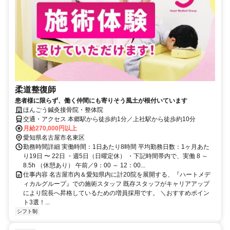
柔道整復師
患者様に限らず、働く仲間にも寄りそう風土が根付いています
ほんごう鍼灸接骨院・整体院
交通・アクセス 本郷駅から徒歩約1分／上社駅から徒歩約10分
月給270,000円以上
愛知県名古屋市名東区
勤務時間詳細 実働時間：1日あたり8時間 平均勤務日数：1ヶ月あた
り19日 〜 22日 ・週5日（日曜定休） ・下記時間帯内で、実働 8 ～
8.5h （休憩あり） 午前／9：00 ～ 12：00...
仕事内容 名古屋市内＆愛知県内に計20院を展開する、『ハートメデ
ィカルグループ』での施術スタッフ 既存スタッフがキャリアアップ
により院長へ昇格しているための増員採用です。 ＼おすすめポイン
ト3選！...
シフト制