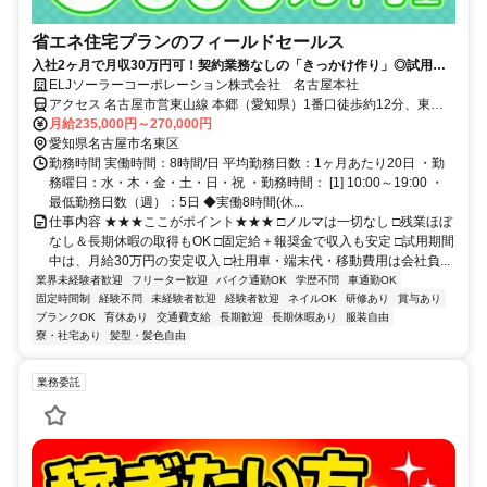
省エネ住宅プランのフィールドセールス
入社2ヶ月で月収30万円可！契約業務なしの「きっかけ作り」◎試用期
間中は月給30万円！
ELJソーラーコーポレーション株式会社 名古屋本社
アクセス 名古屋市営東山線 本郷（愛知県）1番口徒歩約12分、東部
丘陵線リニモ 藤が丘（愛知県）3番口徒歩約16分、名古屋市営東山線
月給235,000円～270,000円
藤が丘（愛知県）3番口徒歩約16分 本郷駅より徒歩11分
愛知県名古屋市名東区
勤務時間 実働時間：8時間/日 平均勤務日数：1ヶ月あたり20日 ・勤
務曜日：水・木・金・土・日・祝 ・勤務時間： [1] 10:00～19:00 ・
最低勤務日数（週）：5日 ◆実働8時間(休...
仕事内容 ★★★ここがポイント★★★ □ノルマは一切なし □残業ほぼ
なし＆長期休暇の取得もOK □固定給＋報奨金で収入も安定 □試用期間
中は、月給30万円の安定収入 □社用車・端末代・移動費用は会社負...
業界未経験者歓迎
フリーター歓迎
バイク通勤OK
学歴不問
車通勤OK
固定時間制
経験不問
未経験者歓迎
経験者歓迎
ネイルOK
研修あり
賞与あり
ブランクOK
育休あり
交通費支給
長期歓迎
長期休暇あり
服装自由
寮・社宅あり
髪型・髪色自由
業務委託