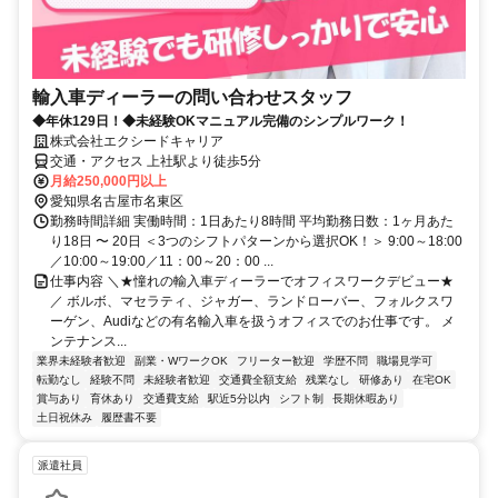
輸入車ディーラーの問い合わせスタッフ
◆年休129日！◆未経験OKマニュアル完備のシンプルワーク！
株式会社エクシードキャリア
交通・アクセス 上社駅より徒歩5分
月給250,000円以上
愛知県名古屋市名東区
勤務時間詳細 実働時間：1日あたり8時間 平均勤務日数：1ヶ月あた
り18日 〜 20日 ＜3つのシフトパターンから選択OK！＞ 9:00～18:00
／10:00～19:00／11：00～20：00 ...
仕事内容 ＼★憧れの輸入車ディーラーでオフィスワークデビュー★
／ ボルボ、マセラティ、ジャガー、ランドローバー、フォルクスワ
ーゲン、Audiなどの有名輸入車を扱うオフィスでのお仕事です。 メ
ンテナンス...
業界未経験者歓迎
副業・WワークOK
フリーター歓迎
学歴不問
職場見学可
転勤なし
経験不問
未経験者歓迎
交通費全額支給
残業なし
研修あり
在宅OK
賞与あり
育休あり
交通費支給
駅近5分以内
シフト制
長期休暇あり
土日祝休み
履歴書不要
派遣社員