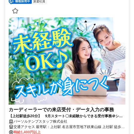
派遣社員
カーディーラーでの来店受付・データ入力の事務
【上社駅徒歩20分】 9月スタート〇未経験からできる受付事務＠シフ
ト制＝お休み自由
パーソルテンプスタッフ株式会社
交通アクセス 最寄駅：上社駅 名古屋市営地下鉄東山線 上社駅 徒歩20
時給1,400円以上
分 名古屋市営地下鉄鶴舞線 植田(名古屋市営)駅 車10分 車通勤可能