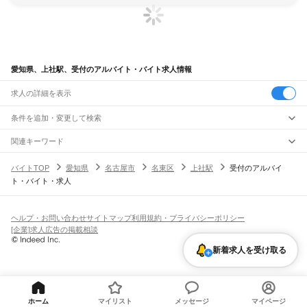
愛知県、上社駅、受付のアルバイト・バイト求人情報
求人の詳細を表示
条件を追加・変更して検索
市区町村を追加・変更
関連キーワード
完全在宅ワーク 全国
シール貼り 在宅
現在地周辺
ガチャガチャ
犬カフェ
愛知県
駅を追加・変更
バイトTOP
愛知県
名古屋市
名東区
上社駅
受付のアルバイ
愛知県
すべて
ト・バイト・求人
名古屋市
すべて
職種を追加・変更
JR中央本線(名古屋～塩尻)
千種区
東区
北区
西区
中村区
中区
昭和区
瑞穂区
熱田区
中川区
港区
南区
守山区
名古屋駅
金山駅
鶴舞駅
千種駅
千種駅
千種駅
大曽根駅
新守山駅
勝川駅
春日井駅
飲食・フードサービス
緑区
名東区
天白区
特徴を追加・変更
神領駅
高蔵寺駅
定光寺駅
飲食・フードサービス
すべて
ヘルプ・お問い合わせ
サイトマップ
利用規約・プライバシーポリシー
豊橋市
岡崎市
一宮市
瀬戸市
半田市
春日井市
豊川市
津島市
碧南市
刈谷市
豊田市
ホールスタッフ
キッチンスタッフ
皿洗い・洗い場
精肉・鮮魚加工
給食調理
人気
[企業]求人広告の掲載相談
JR飯田線(豊橋～天竜峡)
安城市
西尾市
蒲郡市
犬山市
常滑市
江南市
小牧市
稲沢市
新城市
東海市
大府市
雇用形態を追加・変更
パン屋（ベーカリー）
フードカウンター販売員
バー（BAR）・バーテンダー
日払いOK
高校生歓迎
学生歓迎
深夜の仕事
髪型・髪色自由
ひげOK
ネイルOK
豊橋駅
船町駅
下地駅
小坂井駅
牛久保駅
豊川駅
三河一宮駅
長山駅
江島駅
東上駅
知多市
知立市
尾張旭市
高浜市
岩倉市
豊明市
日進市
田原市
愛西市
清須市
新着求人を受け取る
飲食店補助（開店・閉店準備）
飲食店（店長・マネージャー）
ピアスOK
アルバイト・パート
履歴書不要
オープニングスタッフ
留学生・外国人活躍中
野田城駅
新城駅
東新町駅
茶臼山駅
三河東郷駅
大海駅
鳥居駅
長篠城駅
本長篠駅
北名古屋市
弥富市
みよし市
長久手市
あま市
愛知郡
西春日井郡
丹羽郡
海部郡
都道府県を変更
営業・販売
勤務期間
正社員
三河大野駅
湯谷温泉駅
三河槙原駅
柿平駅
三河川合駅
池場駅
東栄駅
知多郡
幡豆郡
額田郡
北設楽郡
営業・販売
すべて
短期
契約社員
単発・1日OK
長期
期間限定（春夏冬休み等）
JR東海道本線(浜松～岐阜)
営業
テレフォンアポインター（テレアポ）
ルートセールス
コンビニ
シフト
派遣社員
二川駅
豊橋駅
西小坂井駅
愛知御津駅
三河大塚駅
三河三谷駅
蒲郡駅
三河塩津駅
フードカウンター販売員
アパレル
家電量販店・携帯販売（携帯ショップ）
土日祝のみOK
業務委託
平日のみOK
週1日からOK
週2・3日からOK
週4日以上OK
ホーム
マイリスト
メッセージ
マイページ
三ケ根駅
幸田駅
相見駅
岡崎駅
西岡崎駅
安城駅
三河安城駅
東刈谷駅
野田新町駅
販売店（店長・マネージャー）
その他販売