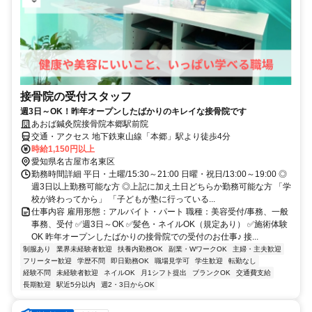
接骨院の受付スタッフ
週3日～OK！昨年オープンしたばかりのキレイな接骨院です
あおば鍼灸院接骨院本郷駅前院
交通・アクセス 地下鉄東山線「本郷」駅より徒歩4分
時給1,150円以上
愛知県名古屋市名東区
勤務時間詳細 平日・土曜/15:30～21:00 日曜・祝日/13:00～19:00 ◎
週3日以上勤務可能な方 ◎上記に加え土日どちらか勤務可能な方 「学
校が終わってから」 「子どもが塾に行っている...
仕事内容 雇用形態：アルバイト・パート 職種：美容受付/事務、一般
事務、受付 ✅週3日～OK ✅髪色・ネイルOK（規定あり） ✅施術体験
OK 昨年オープンしたばかりの接骨院での受付のお仕事♪ 接...
制服あり
業界未経験者歓迎
扶養内勤務OK
副業・WワークOK
主婦・主夫歓迎
フリーター歓迎
学歴不問
即日勤務OK
職場見学可
学生歓迎
転勤なし
経験不問
未経験者歓迎
ネイルOK
月1シフト提出
ブランクOK
交通費支給
長期歓迎
駅近5分以内
週2・3日からOK