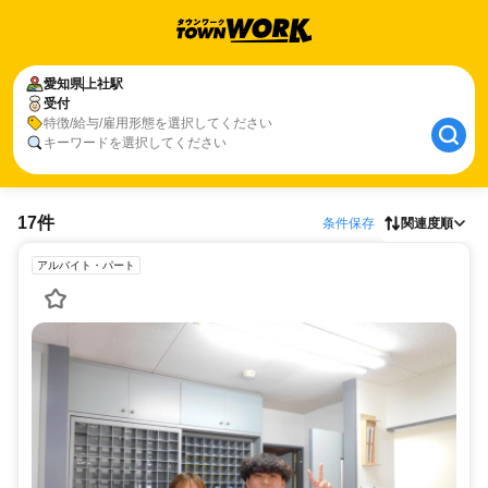
愛知県
上社駅
受付
特徴/給与/雇用形態を選択してください
キーワードを選択してください
17件
条件保存
関連度順
アルバイト・パート