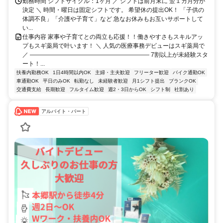
勤務時間 シフトサイクル：1ヶ月 ／ シフトは前月末に 翌１カ月分が
決定 ＼ 時間・曜日は固定シフトです。 希望休の提出OK！ 「子供の
体調不良」「介護や子育て」など 急なお休みもお互いサポートして
い...
仕事内容 家事や子育てとの両立も応援！！働きやすさもスキルアッ
プもスギ薬局で叶います！ ＼ 人気の医療事務デビューはスギ薬局で
／ ―――――――――――――――――――― 7割以上が未経験スタ
ート！...
扶養内勤務OK
1日4時間以内OK
主婦・主夫歓迎
フリーター歓迎
バイク通勤OK
車通勤OK
平日のみOK
転勤なし
未経験者歓迎
月1シフト提出
ブランクOK
交通費支給
長期歓迎
フルタイム歓迎
週2・3日からOK
シフト制
社割あり
アルバイト・パート