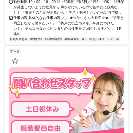
勤務時間 10：00～18：00 ◎上記時間で週3日／1日5h～OK！ ◎残業
が発生しないように社員から 声をかけているので基本的に残業な
し！ 『友達との予定があるから／ テスト勉強したいから定時で帰...
仕事内容 具体的なお仕事内容 ／／ ★☆学生さん大歓迎☆★ 『学業と
両立しながら働きたい！』 『将来に役立つスキルを身につけた
い！』 そんなあなたにピッタリのお仕事を ご紹介します♪ ＼＼ 【具
体的...
社員登用あり
学生歓迎
未経験者歓迎
経験者歓迎
週2・3日からOK
シフト制
正社員