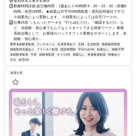
愛知県名古屋市名東区
勤務時間詳細 総労働時間：1週あたり40時間 9：00～18：00（実働8
時間／休憩1時間） ★残業は月平均5時間程度！原則定時退社です◎
※就業先により変動します。 ※就業先によっては在宅ワークの...
仕事内容 ＼もらったデータを『打ち込むだけ』『確認するだけ』な
ど、未経験・初心者でもムリなくスタートできる簡単ワーク／ 事務
系総合職として、お客様のバックオフィス業務をサポートします。未
経験・初心者か...
業界未経験者歓迎
ランチタイム
社員登用あり
主婦・主夫歓迎
無期雇用派遣
資格取得支援あり
フリーター歓迎
固定時間制
平日のみOK
転勤なし
経験不問
未経験者歓迎
午前
経験者歓迎
ネイルOK
残業なし
有資格者歓迎
研修あり
夕方
在宅OK
派遣社員