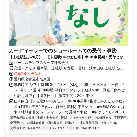
カーディーラーでのショールームでの受付・事務
【上社駅徒歩20分】 【未経験OKのお仕事】車OK◆長期！受付とかん
たん事務
パーソルテンプスタッフ株式会社
交通アクセス 最寄駅：上社駅 名古屋市営地下鉄東山線 上社駅 徒歩20
時給1,400円以上
分 名古屋市営地下鉄鶴舞線 植田(名古屋市営)駅 車10分 車通勤可能
愛知県名古屋市名東区
勤務時間 シフト制 09:30～18:30（休憩01:00） 火水木金土日祝（シ
フト制） ＊週5日 ■月曜+平日１日のシフト勤務です！勤務日数のご
相談可能です【週３日～】 就業期間：2026年08...
仕事内容 【未経験OKのお仕事】車OK◆長期♪受付とかんたん事務☆
彡 ■月曜＋平日1日休み！何かと便利な平日休み！ ■未経験OKのお仕
事！地域密着のカーディーラーで受付＆事務！ ■朝ゆっくりの9：3...
業界未経験者歓迎
主婦・主夫歓迎
長期
フリーター歓迎
社会保険あり
学歴不問
車通勤OK
未経験者歓迎
経験者歓迎
残業なし
社会保険完備
ブランクOK
交通費支給
長期歓迎
フルタイム歓迎
シフト制
週4日以上OK