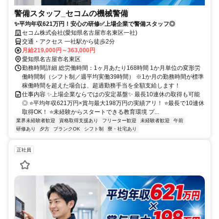
警備スタッフ_セコムの機械警備
✨平均年収621万円！安心の研修✅️上場企業で警備スタッフ◎
セコム株式会社(愛知県名古屋市名東区一社)
交通・アクセス 一社駅から徒歩2分
月給219,000円～363,000円
愛知県名古屋市名東区
勤務時間詳細 総労働時間：1ヶ月あたり168時間 1か月単位の変形労
働時間制（シフト制／週平均実働39時間） ※1か月の勤務時間が標準
稼働時間を超えた場合は、超過勤務手当を全額支給します！
仕事内容 ✨上場企業ならではの安定基盤✨ 最長10連休の取得も可能
◎ ⭐️平均年収621万円×賞与最大198万円の実績アリ！ ⭐️最長で10連休
取得OK！ ⭐️未経験からスタートできる教育環境 プ...
業界未経験者歓迎
資格取得支援あり
フリーター歓迎
未経験者歓迎
午前
研修あり
夕方
ブランクOK
シフト制
寮・社宅あり
正社員