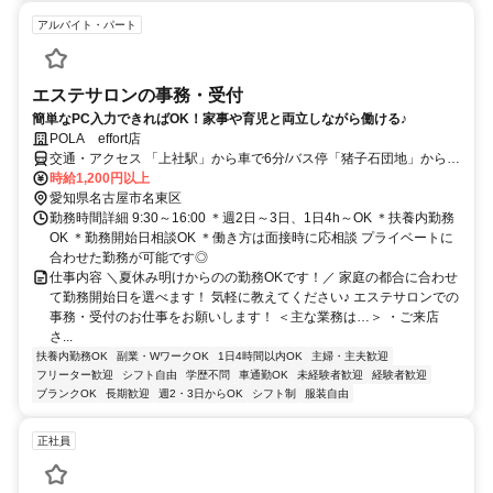
アルバイト・パート
エステサロンの事務・受付
簡単なPC入力できればOK！家事や育児と両立しながら働ける♪
POLA effort店
交通・アクセス 「上社駅」から車で6分/バス停「猪子石団地」から徒
歩4分＊車通勤OK
時給1,200円以上
愛知県名古屋市名東区
勤務時間詳細 9:30～16:00 ＊週2日～3日、1日4h～OK ＊扶養内勤務
OK ＊勤務開始日相談OK ＊働き方は面接時に応相談 プライベートに
合わせた勤務が可能です◎
仕事内容 ＼夏休み明けからのの勤務OKです！／ 家庭の都合に合わせ
て勤務開始日を選べます！ 気軽に教えてください♪ エステサロンでの
事務・受付のお仕事をお願いします！ ＜主な業務は…＞ ・ご来店
さ...
扶養内勤務OK
副業・WワークOK
1日4時間以内OK
主婦・主夫歓迎
フリーター歓迎
シフト自由
学歴不問
車通勤OK
未経験者歓迎
経験者歓迎
ブランクOK
長期歓迎
週2・3日からOK
シフト制
服装自由
正社員