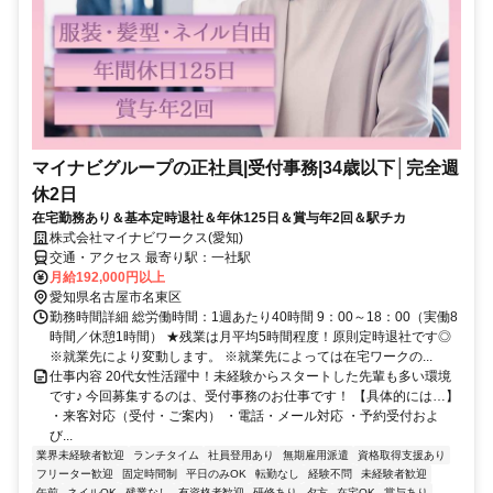
マイナビグループの正社員|受付事務|34歳以下│完全週
休2日
在宅勤務あり＆基本定時退社＆年休125日＆賞与年2回＆駅チカ
株式会社マイナビワークス(愛知)
交通・アクセス 最寄り駅：一社駅
月給192,000円以上
愛知県名古屋市名東区
勤務時間詳細 総労働時間：1週あたり40時間 9：00～18：00（実働8
時間／休憩1時間） ★残業は月平均5時間程度！原則定時退社です◎
※就業先により変動します。 ※就業先によっては在宅ワークの...
仕事内容 20代女性活躍中！未経験からスタートした先輩も多い環境
です♪ 今回募集するのは、受付事務のお仕事です！ 【具体的には…】
・来客対応（受付・ご案内） ・電話・メール対応 ・予約受付およ
び...
業界未経験者歓迎
ランチタイム
社員登用あり
無期雇用派遣
資格取得支援あり
フリーター歓迎
固定時間制
平日のみOK
転勤なし
経験不問
未経験者歓迎
午前
ネイルOK
残業なし
有資格者歓迎
研修あり
夕方
在宅OK
賞与あり