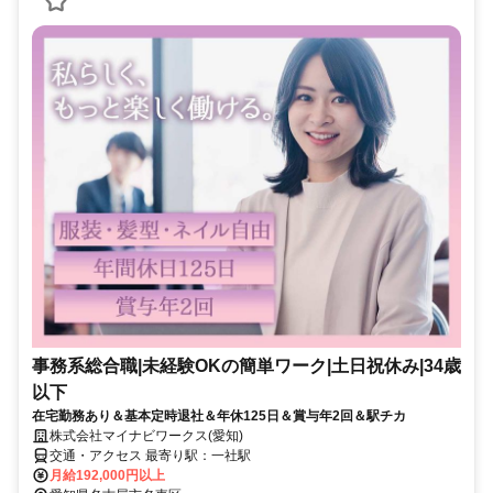
事務系総合職|未経験OKの簡単ワーク|土日祝休み|34歳
以下
在宅勤務あり＆基本定時退社＆年休125日＆賞与年2回＆駅チカ
株式会社マイナビワークス(愛知)
交通・アクセス 最寄り駅：一社駅
月給192,000円以上