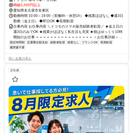
時給2,300円以上
愛知県名古屋市名東区
勤務時間 10:00～19:00（実働8h・休憩1h） ◆残業ほぼなし ◆週3日
勤務（金土日） ◆即日OK ◆長期歓迎
仕事内容 お仕事内容 ＼ドコモのスマホ販売経験者歓迎／ ★金土日の
週3日のみでOK ★残業がほぼなく私生活も充実 ★朝はゆっくり10時
開始のお仕事 ＝＝＝＝＝＝＝＝＝＝＝＝＝＝＝＝ ＜お仕事詳細＞ ...
固定時間制
交通費全額支給
経験者歓迎
残業なし
ブランクOK
長期歓迎
履歴書不要
同じ企業の求人
正社員