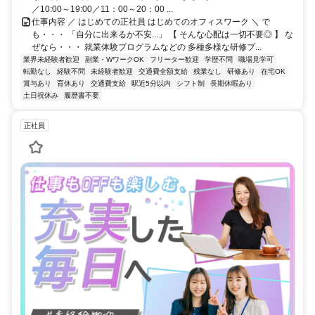
／10:00～19:00／11：00～20：00 ...
仕事内容 ／ はじめての正社員 はじめてのオフィスワーク ＼ で
も・・・ 「自分に出来るか不安...」 【 そんな心配は一切不要◎ 】 な
ぜなら・・・ 就業体験プログラムなどの 多種多様な研修プ...
業界未経験者歓迎
副業・WワークOK
フリーター歓迎
学歴不問
職場見学可
転勤なし
経験不問
未経験者歓迎
交通費全額支給
残業なし
研修あり
在宅OK
賞与あり
育休あり
交通費支給
駅近5分以内
シフト制
長期休暇あり
土日祝休み
履歴書不要
正社員