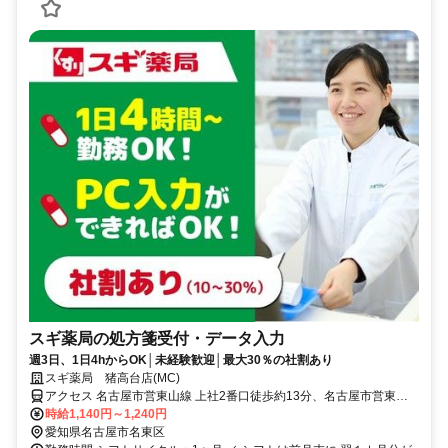
スギ薬局の処方箋受付・データ入力
週3日、1日4hからOK│未経験歓迎│最大30％の社割あり
スギ薬局 猪高台店(MC)
アクセス 名古屋市営東山線 上社2番口徒歩約13分、名古屋市営東山
線 本郷（愛知県）1番口徒歩約13分、名古屋市営東山線 藤が丘（愛
時給1,140円～1,240円
知県）1番口徒歩約18分
愛知県名古屋市名東区