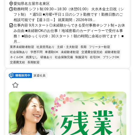
愛知県名古屋市名東区
勤務時間 シフト制 09:30～18:30（休憩01:00） 火水木金土日祝（シ
フト制） ＊週5日 ■月曜+平日１日のシフト勤務です！勤務日数のご
相談可能です【週３日～】 就業期間：2026年09...
仕事内容 9月スタート◎未経験からできる受付事務＠シフト制＝お休
み自由 ■未経験OKのお仕事！地域密着のカーディーラーで受付＆事
務！ ■朝ゆっくりの9：30スタート！朝の時間に余裕が持てます！ ■
月...
業界未経験者歓迎
社員登用あり
主婦・主夫歓迎
長期
フリーター歓迎
社会保険あり
学歴不問
車通勤OK
未経験者歓迎
交通費全額支給
経験者歓迎
ネイルOK
残業なし
研修あり
社会保険完備
制服貸与
在宅OK
ブランクOK
交通費支給
長期歓迎
派遣社員