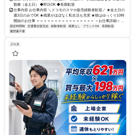
勤務（金土日） ◆即日OK ◆長期歓迎
仕事内容 お仕事内容 ＼ドコモのスマホ販売経験者歓迎／ ★金土日の
週3日のみでOK ★残業がほぼなく私生活も充実 ★朝はゆっくり10時
開始のお仕事 ＝＝＝＝＝＝＝＝＝＝＝＝＝＝＝＝ ＜お仕事詳細＞ ...
固定時間制
交通費全額支給
経験者歓迎
残業なし
ブランクOK
長期歓迎
履歴書不要
正社員