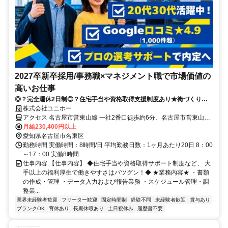
2027卒新卒採用/事務職×マネジメント職で市場価値の
高いお仕事
◎？完全週休2日制◎？住宅手当や資格取得支援制度あり★街づくりに
関われる事務職！住まいを通じて人々に笑顔を届けませんか！
株式会社ユニホー
アクセス 名古屋市営東山線 一社2番口徒歩約6分、名古屋市営東山線
上社1番口徒歩約12分、名古屋市営東山線 本郷（愛知県）1番口徒歩
月給230,400円以上
約20分
愛知県名古屋市名東区
勤務時間 実働時間：8時間/日 平均勤務日数：1ヶ月あたり20日 8：00
～17：00 実働8時間
仕事内容 【仕事内容】 ◆住宅手当や資格取得サポート制度など、 大
手以上の福利厚生で働きやすさはバツグン！◆ ★業務内容★ ・書類
の作成・管理 ・データ入力および報告業務 ・スケジュール管理・調
整業...
業界未経験者歓迎
フリーター歓迎
固定時間制
経験不問
未経験者歓迎
賞与あり
ブランクOK
育休あり
長期休暇あり
土日祝休み
履歴書不要