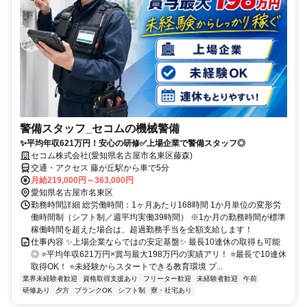
警備スタッフ_セコムの機械警備
✨平均年収621万円！安心の研修✅️上場企業で警備スタッフ◎
セコム株式会社(愛知県名古屋市名東区藤森)
交通・アクセス 藤が丘駅から車で5分
月給219,000円～363,000円
愛知県名古屋市名東区
勤務時間詳細 総労働時間：1ヶ月あたり168時間 1か月単位の変形労
働時間制（シフト制／週平均実働39時間） ※1か月の勤務時間が標準
稼働時間を超えた場合は、超過勤務手当を全額支給します！
仕事内容 ✨上場企業ならではの安定基盤✨ 最長10連休の取得も可能
◎ ⭐️平均年収621万円×賞与最大198万円の実績アリ！ ⭐️最長で10連休
取得OK！ ⭐️未経験からスタートできる教育環境 プ...
業界未経験者歓迎
資格取得支援あり
フリーター歓迎
未経験者歓迎
午前
研修あり
夕方
ブランクOK
シフト制
寮・社宅あり