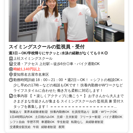
スイミングスクールの監視員・受付
週3日～OK/学校帰りにサクッと♪水泳の経験がなくてもＯＫ◎
上社スイミングスクール
交通・アクセス 上社駅～徒歩6分◎車・バイク通勤OK
時給1,140円以上
愛知県名古屋市名東区
勤務時間詳細 18：00～21：00 ＊週2日～OK！ ＜シフトの相談OK＞
少し早めの17時～などの相談もOKです！ 扶養内勤務やWワークなど
ライフスタイルに合わせた 働き方も柔軟に対応します！
仕事内容 【 ＊楽しくアクティブに働こう＊ 】 お子さんから大人まで
さまざまな生徒さんが集まる スイミングスクールの 監視員 兼 受付ス
タッフを募集します！ ＝＝＝＝＝＝＝＝＝＝＝＝＝＝＝＝＝＝...
制服あり
業界未経験者歓迎
扶養内勤務OK
社員登用あり
副業・WワークOK
1日4時間以内OK
土日祝のみOK
主婦・主夫歓迎
フリーター歓迎
バイク通勤OK
シフト自由
学歴不問
車通勤OK
学生歓迎
転勤なし
未経験者歓迎
交通費全額支給
午前
経験者歓迎
夜間