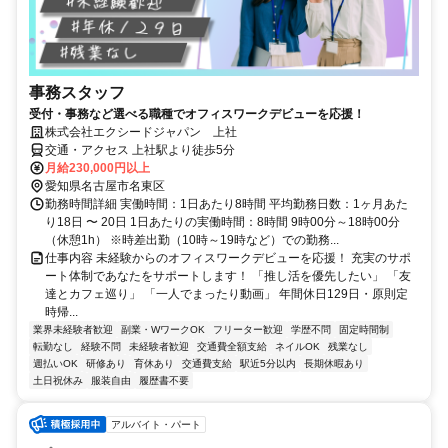
事務スタッフ
受付・事務など選べる職種でオフィスワークデビューを応援！
株式会社エクシードジャパン 上社
交通・アクセス 上社駅より徒歩5分
月給230,000円以上
愛知県名古屋市名東区
勤務時間詳細 実働時間：1日あたり8時間 平均勤務日数：1ヶ月あた
り18日 〜 20日 1日あたりの実働時間：8時間 9時00分～18時00分
（休憩1h） ※時差出勤（10時～19時など）での勤務...
仕事内容 未経験からのオフィスワークデビューを応援！ 充実のサポ
ート体制であなたをサポートします！ 「推し活を優先したい」 「友
達とカフェ巡り」 「一人でまったり動画」 年間休日129日・原則定
時帰...
業界未経験者歓迎
副業・WワークOK
フリーター歓迎
学歴不問
固定時間制
転勤なし
経験不問
未経験者歓迎
交通費全額支給
ネイルOK
残業なし
週払いOK
研修あり
育休あり
交通費支給
駅近5分以内
長期休暇あり
土日祝休み
服装自由
履歴書不要
アルバイト・パート