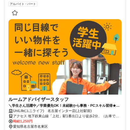
アルバイト・パート
ルームアドバイザースタッフ
＼学生さん活躍中／学業優先OK！未経験から事務・PCスキル習得★週3
日～OK★残業なし
UniLife(ユニライフ) 名古屋インター店(上社駅前)
アクセス 地下鉄東山線「上社」駅1番出口より徒歩2分、（お車で）
東名高速「名古屋」IC出口より約5分
時給1,250円
愛知県名古屋市名東区