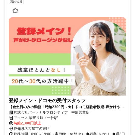
契約社員
登録メイン・ドコモの受付スタッフ
【金土日のみの勤務！時給2300円～★】ドコモ経験者歓迎♪声かけやク
ロージングはナシ！
株式会社パーソナルフロンティア 中部営業所
アクセス 最寄り駅：一社駅
時給2,300円以上
愛知県名古屋市名東区
勤務時間 10:00～19:00（実働8h・休憩1h） ◆残業ほぼなし ◆週3日