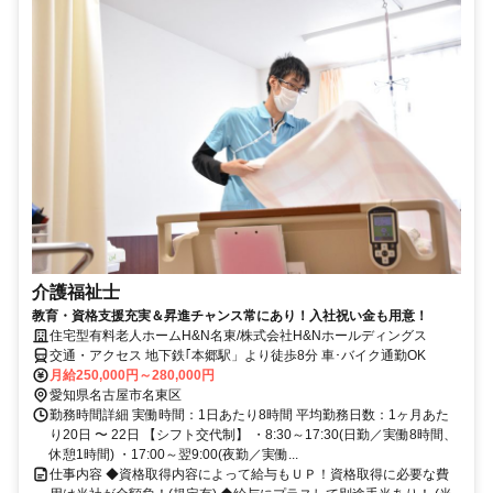
介護福祉士
教育・資格支援充実＆昇進チャンス常にあり！入社祝い金も用意！
住宅型有料老人ホームH&N名東/株式会社H&Nホールディングス
交通・アクセス 地下鉄｢本郷駅」より徒歩8分 車･バイク通勤OK
月給250,000円～280,000円
愛知県名古屋市名東区
勤務時間詳細 実働時間：1日あたり8時間 平均勤務日数：1ヶ月あた
り20日 〜 22日 【シフト交代制】 ・8:30～17:30(日勤／実働8時間、
休憩1時間) ・17:00～翌9:00(夜勤／実働...
仕事内容 ◆資格取得内容によって給与もＵＰ！資格取得に必要な費