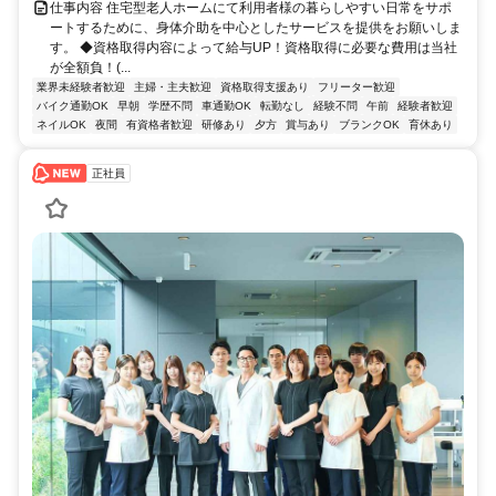
仕事内容 住宅型老人ホームにて利用者様の暮らしやすい日常をサポ
ートするために、身体介助を中心としたサービスを提供をお願いしま
す。 ◆資格取得内容によって給与UP！資格取得に必要な費用は当社
が全額負！(...
業界未経験者歓迎
主婦・主夫歓迎
資格取得支援あり
フリーター歓迎
バイク通勤OK
早朝
学歴不問
車通勤OK
転勤なし
経験不問
午前
経験者歓迎
ネイルOK
夜間
有資格者歓迎
研修あり
夕方
賞与あり
ブランクOK
育休あり
正社員