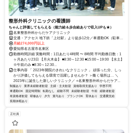
整形外科クリニックの看護師
ちゃんと評価してもらえる（能力給＆歩合給ありで収入UPも★）
名東整形外科からだケアクリニック
交通・アクセス 地下鉄「上社駅」より徒歩12分／車通勤OK（駐車場
完備）
月給274,000円以上
愛知県名古屋市名東区
勤務時間詳細 実働時間：1日あたり4時間 〜 8時間 平均勤務日数：1
ヶ月あたり23日 【月火木金】 ■8:30～12:30 ■15:00～19:00 【水土】
※午前のみ ■8:30～12:30...
仕事内容 「 2023年開院のきれいなクリニック 」 頑張った分、しっ
かり評価してもらえる環境で活躍しませんか？ ＞働く場所は… ＼
2023年に誕生した新しいクリニック／ ⭐名東整形外科からだケア...
制服あり
業界未経験者歓迎
主婦・主夫歓迎
資格取得支援あり
学歴不問
車通勤OK
固定時間制
転勤なし
経験不問
未経験者歓迎
午前
経験者歓迎
有資格者歓迎
研修あり
夕方
賞与あり
ブランクOK
育休あり
交通費支給
長期休暇あり
正社員