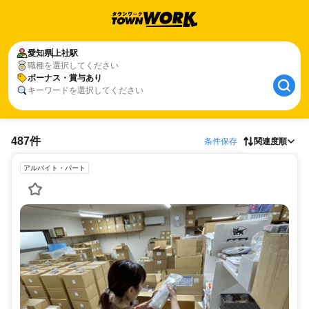
愛知県
上社駅
職種を選択してください
ボーナス・賞与あり
キーワードを選択してください
487件
条件保存
関連度順
アルバイト・パート