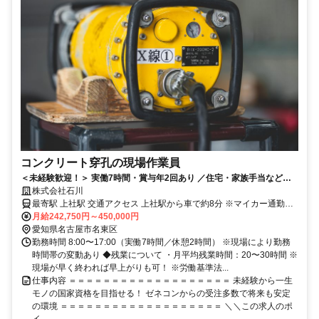
コンクリート穿孔の現場作業員
＜未経験歓迎！＞ 実働7時間・賞与年2回あり ／住宅・家族手当など福
利厚生も充実／資格取得支援あり
株式会社石川
最寄駅 上社駅 交通アクセス 上社駅から車で約8分 ※マイカー通勤
月給242,750円～450,000円
OK（無料駐車場あり） ※バイク通勤OK ※現場により直行直帰あり
愛知県名古屋市名東区
勤務時間 8:00〜17:00（実働7時間／休憩2時間） ※現場により勤務
時間帯の変動あり ◆残業について ・月平均残業時間：20〜30時間 ※
現場が早く終われば早上がりも可！ ※労働基準法...
仕事内容 ＝＝＝＝＝＝＝＝＝＝＝＝＝＝＝＝＝＝＝ 未経験から一生
モノの国家資格を目指せる！ ゼネコンからの受注多数で将来も安定
の環境 ＝＝＝＝＝＝＝＝＝＝＝＝＝＝＝＝＝＝＝ ＼＼この求人のポ
イ...