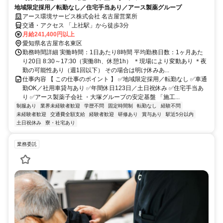
地域限定採用／転勤なし／住宅手当あり／アース製薬グループ
アース環境サービス株式会社 名古屋営業所
交通・アクセス 「上社駅」から徒歩3分
月給241,400円以上
愛知県名古屋市名東区
勤務時間詳細 実働時間：1日あたり8時間 平均勤務日数：1ヶ月あた
り20日 8:30～17:30（実働8h、休憩1h） ＊現場により変動あり ＊夜
勤の可能性あり（週1回以下） その場合は明け休みあ...
仕事内容 【 この仕事のポイント 】 ✅地域限定採用／転勤なし ✅車通
勤OK／社用車貸与あり ✅年間休日123日／土日祝休み ✅住宅手当あ
り ✅アース製薬子会社 ・大塚グループの安定基盤 「施工...
制服あり
業界未経験者歓迎
学歴不問
固定時間制
転勤なし
経験不問
未経験者歓迎
交通費全額支給
経験者歓迎
研修あり
賞与あり
駅近5分以内
土日祝休み
寮・社宅あり
業務委託