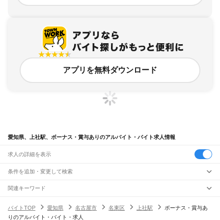
アプリを無料ダウンロード
愛知県、上社駅、ボーナス・賞与ありのアルバイト・バイト求人情報
求人の詳細を表示
条件を追加・変更して検索
市区町村を追加・変更
関連キーワード
完全在宅ワーク 全国
シール貼り 在宅
現在地周辺
ガチャガチャ
犬カフェ
愛知県
駅を追加・変更
バイトTOP
愛知県
名古屋市
名東区
上社駅
ボーナス・賞与あ
愛知県
すべて
りのアルバイト・バイト・求人
名古屋市
すべて