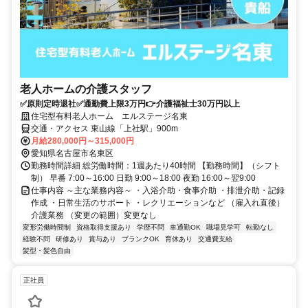
老人ホームの介護スタッフ
✅原則定時退社✅通勤費上限3万円👉介護福祉士30万円以上
住宅型有料老人ホーム エルステージ名東
交通・アクセス 東山線「上社駅」900m
月給280,000円～315,000円
愛知県名古屋市名東区
勤務時間詳細 総労働時間：1週あたり40時間 【勤務時間】（シフト
制） 早番 7:00～16:00 日勤 9:00～18:00 夜勤 16:00～翌9:00
仕事内容 ～主な業務内容～ ・入浴介助・食事介助 ・排泄介助・記録
作成 ・日常生活のサポート ・レクリエーションなど （雇入れ直後）
介護業務 （変更の範囲）変更なし
変形労働時間制
資格取得支援あり
学歴不問
車通勤OK
職場見学可
転勤なし
経験不問
研修あり
賞与あり
ブランクOK
育休あり
交通費支給
髪型・髪色自由
正社員