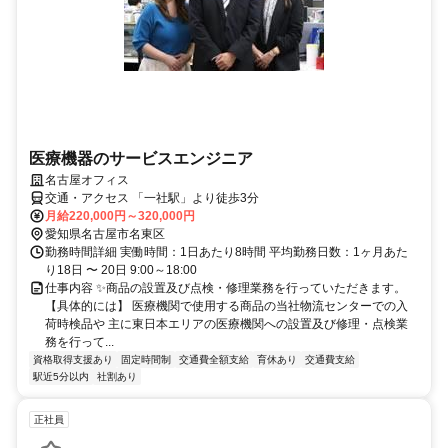
医療機器のサービスエンジニア
名古屋オフィス
交通・アクセス 「一社駅」より徒歩3分
月給220,000円～320,000円
愛知県名古屋市名東区
勤務時間詳細 実働時間：1日あたり8時間 平均勤務日数：1ヶ月あた
り18日 〜 20日 9:00～18:00
仕事内容 ✨商品の設置及び点検・修理業務を行っていただきます。
【具体的には】 医療機関で使用する商品の当社物流センターでの入
荷時検品や 主に東日本エリアの医療機関への設置及び修理・点検業
務を行って...
資格取得支援あり
固定時間制
交通費全額支給
育休あり
交通費支給
駅近5分以内
社割あり
正社員