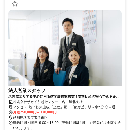
法人営業スタッフ
名古屋エリアを中心に回る訪問型提案営業！業界No1の安心できる企
業！教育制度も充実で、キャリアアップも可能です！
株式会社サカイ引越センター 名古屋北支社
アクセス: 地下鉄東山線「上社」駅、「藤が丘」駅～車5分 ◎車通勤
ＯＫ ※北一社小学校近く
月給250,000円～330,000円
愛知県名古屋市名東区
勤務時間・曜日: 9:00～18:00（実働時間8時間） ※残業代は全額支給
いたします。