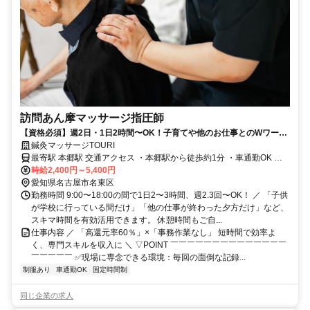
訪問あん摩マッサージ指圧師
【資格必須】週2日・1日2時間〜OK！子育てや他のお仕事とのWワーク
などスキマ時間を有効活用
鍼灸マッサージTOURI
最寄駅 本郷駅 交通アクセス ・本郷駅から徒歩約1分 ・車通勤OK ・
駐車場あり
時給2,400円～5,400円
愛知県名古屋市名東区
勤務時間 9:00〜18:00の間で1日2〜3時間、週2.3回〜OK！ ／ 「子供
が学校に行っている間だけ」「他の仕事が終わった夕方だけ」など、
スキマ時間を有効活用できます。 休憩時間もご自...
仕事内容 ／ 「高還元率60％」×「事務作業なし」 短時間で効率よ
く、専門スキルを収入に ＼ ▽POINT ￣￣￣￣￣￣￣￣￣￣￣￣￣￣
￣￣￣￣￣ ✅現場に専念できる環境：毎回の面倒な記録...
制服あり
車通勤OK
固定時間制
同じ企業の求人