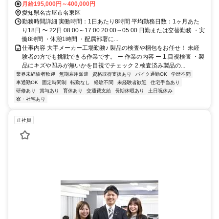
月給195,000円～400,000円
愛知県名古屋市名東区
勤務時間詳細 実働時間：1日あたり8時間 平均勤務日数：1ヶ月あた
り18日 〜 22日 08:00～17:00 20:00～05:00 日勤または交替勤務 ・実
働8時間 ・休憩1時間 ・配属部署に...
仕事内容 大手メーカー工場勤務♪ 製品の検査や梱包をお任せ！ 未経
験者の方でも挑戦できる作業です。 ー 作業の内容 ー 1.目視検査 ・製
品にキズや凹みが無いかを目視でチェック 2.検査済み製品の...
業界未経験者歓迎
無期雇用派遣
資格取得支援あり
バイク通勤OK
学歴不問
車通勤OK
固定時間制
転勤なし
経験不問
未経験者歓迎
住宅手当あり
研修あり
賞与あり
育休あり
交通費支給
長期休暇あり
土日祝休み
寮・社宅あり
正社員