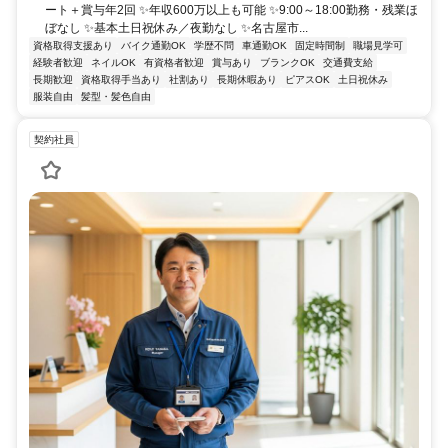
ート＋賞与年2回 ✨年収600万以上も可能 ✨9:00～18:00勤務・残業ほ
ぼなし ✨基本土日祝休み／夜勤なし ✨名古屋市...
資格取得支援あり
バイク通勤OK
学歴不問
車通勤OK
固定時間制
職場見学可
経験者歓迎
ネイルOK
有資格者歓迎
賞与あり
ブランクOK
交通費支給
長期歓迎
資格取得手当あり
社割あり
長期休暇あり
ピアスOK
土日祝休み
服装自由
髪型・髪色自由
契約社員