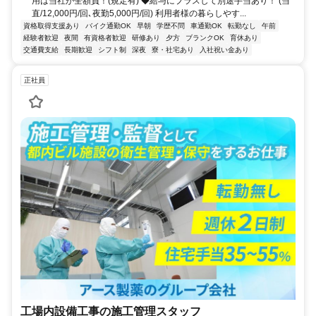
用は当社が全額負！(規定有) ◆給与にプラスして別途手当あり！ (当
直/12,000円/回､夜勤5,000円/回) 利用者様の暮らしやす...
資格取得支援あり
バイク通勤OK
早朝
学歴不問
車通勤OK
転勤なし
午前
経験者歓迎
夜間
有資格者歓迎
研修あり
夕方
ブランクOK
育休あり
交通費支給
長期歓迎
シフト制
深夜
寮・社宅あり
入社祝い金あり
正社員
工場内設備工事の施工管理スタッフ