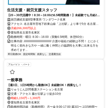
生活支援・就労支援スタッフ
【20～30代活躍中！8:30～16:00の6.5時間勤務！】未経験でも月給26
万以上！賞与年2回！昇給年2回！
就労継続支援B型事業所 ワンダワーク名東
アクセス: 名古屋市営地下鉄東山線「上社駅」より車で5分 名古屋市
営地下鉄東山線「一社駅」より車で6分 名古屋市営地下鉄東山線「本
月給266,300円以上
郷駅」より車で8分 名鉄瀬戸線「大森・金城学院前駅」より車で11分
愛知県名古屋市名東区
名古屋市営地下鉄名城線「栄駅」より車で20分 JR各線「名古屋駅」
勤務時間・曜日: 8:30～16:00（実働6.5時間、休憩60分）
より車で24分 マイカー通勤OK！無料駐車場完備◎ 長久手市や日進
仕事内容: ////////////////////////////////////// 介護や福祉の経験は不問！ とにかく
市、千種区からも車で10〜15分圏内と通勤ラクラクです！
明るく前向きな方や 一緒に働く仲間との協調性を大事に出来る方を
求めてます...
即日勤務OK
固定時間制
残業なし
交通費支給
アルバイト・パート
一般事務
【週3日、1日5時間から勤務OK】未経験OK！残業なし！
りゅうじん訪問看護ステーション名古屋
交通・アクセス 藤が丘駅より徒歩10分
時給1,150円～1,300円
愛知県名古屋市名東区
勤務時間詳細 《勤務時間》 月〜金:9:00-17:00 週3日〜,1日5時間〜