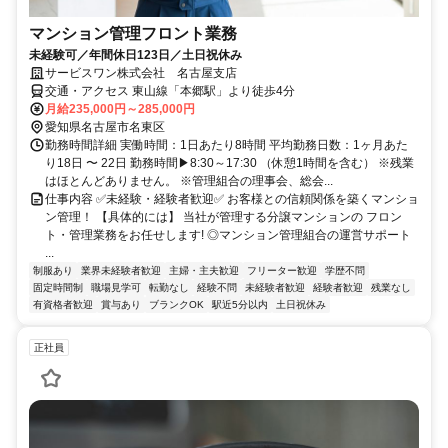
マンション管理フロント業務
未経験可／年間休日123日／土日祝休み
サービスワン株式会社 名古屋支店
交通・アクセス 東山線「本郷駅」より徒歩4分
月給235,000円～285,000円
愛知県名古屋市名東区
勤務時間詳細 実働時間：1日あたり8時間 平均勤務日数：1ヶ月あた
り18日 〜 22日 勤務時間▶8:30～17:30 （休憩1時間を含む） ※残業
はほとんどありません。 ※管理組合の理事会、総会...
仕事内容 ✅未経験・経験者歓迎✅ お客様との信頼関係を築くマンショ
ン管理！ 【具体的には】 当社が管理する分譲マンションの フロン
ト・管理業務をお任せします! ◎マンション管理組合の運営サポート
...
制服あり
業界未経験者歓迎
主婦・主夫歓迎
フリーター歓迎
学歴不問
固定時間制
職場見学可
転勤なし
経験不問
未経験者歓迎
経験者歓迎
残業なし
有資格者歓迎
賞与あり
ブランクOK
駅近5分以内
土日祝休み
正社員