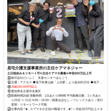
居宅介護支援事業所の主任ケアマネジャー
土日祝休み＆リモート可✨主任ケアマネ募集✨年収600万以上可
株式会社だいふく 支援センターほんごう
交通・アクセス ◆地下鉄東山線「上社駅」より徒歩約15分 ◆地下鉄
東山線「本郷駅」より徒歩約17分 ⭐車通勤OK
月給280,000円以上
愛知県名古屋市名東区
勤務時間詳細 実働時間：1日あたり8時間 平均勤務日数：1ヶ月あた
り20日 〜 21日 9:00～18:00 ✅残業ほぼなし ✅フレックスあり ✅直行
直帰・リモートワーク可能
仕事内容 *★⸜ ケアマネが主役の職場です ⸝★* ✨月給28万円以上スタ