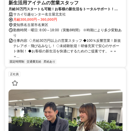
新生活用アイテムの営業スタッフ
月給30万円スタートも可能！お客様の新生活をトータルサポート！
100％反響営業＊ノルマなし・飛び込みなし・新規テレアポなし！
サカイ引越センター名古屋北支社
月給300,000円～360,000円
愛知県名古屋市名東区
勤務時間・曜日: 8:00～18:00（実働8時間） ※時期により多少変動あ
り
仕事内容: ◇月給30万円以上の営業スタッフ ◆100％反響営業！新規
テレアポ・飛び込みなし！ ◇未経験歓迎！研修充実で安心のサポー
ト体制！ ◆お客様の新生活を快適にするためのご提案です。 ＝＝
＝...
固定時間制
交通費支給
昇給あり
正社員