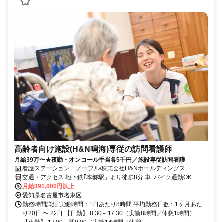
高齢者向け施設(H&N鳴海)専従の訪問看護師
月給39万〜★夜勤・オンコール手当各5千円／施設専従訪問看護
看護ステーション ノーブル/株式会社H&Nホールディングス
交通・アクセス 地下鉄｢本郷駅」より徒歩8分 車･バイク通勤OK
月給391,000円以上
愛知県名古屋市名東区
勤務時間詳細 実働時間：1日あたり8時間 平均勤務日数：1ヶ月あた
り20日 〜 22日 【日勤】 8:30～17:30（実働8時間／休憩1時間）