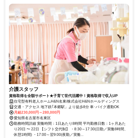
介護スタッフ
資格取得を全額サポート★子育て世代活躍中！資格取得で収入UP
住宅型有料老人ホームH&N名東/株式会社H&Nホールディングス
交通・アクセス 地下鉄｢本郷駅」より徒歩8分 車･バイク通勤OK
月給230,000円～280,000円
愛知県名古屋市名東区
勤務時間詳細 実働時間：1日あたり8時間 平均勤務日数：1ヶ月あた
り20日 〜 22日 【シフト交代制】 ・8:30～17:30(日勤／実働8時間、
休憩1時間) ・17:00～翌9:00(夜勤／実働...