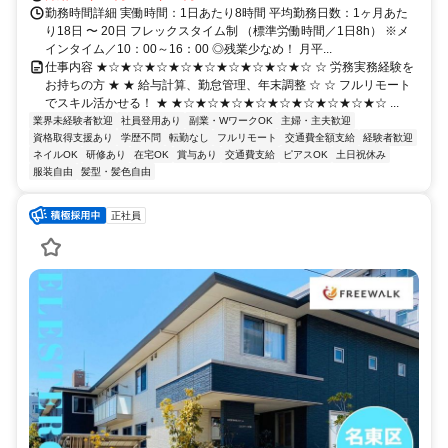
勤務時間詳細 実働時間：1日あたり8時間 平均勤務日数：1ヶ月あた
り18日 〜 20日 フレックスタイム制 （標準労働時間／1日8h） ※メ
インタイム／10：00～16：00 ◎残業少なめ！ 月平...
仕事内容 ★☆★☆★☆★☆★☆★☆★☆★☆★☆ ☆ 労務実務経験を
お持ちの方 ★ ★ 給与計算、勤怠管理、年末調整 ☆ ☆ フルリモート
でスキル活かせる！ ★ ★☆★☆★☆★☆★☆★☆★☆★☆★☆ ...
業界未経験者歓迎
社員登用あり
副業・WワークOK
主婦・主夫歓迎
資格取得支援あり
学歴不問
転勤なし
フルリモート
交通費全額支給
経験者歓迎
ネイルOK
研修あり
在宅OK
賞与あり
交通費支給
ピアスOK
土日祝休み
服装自由
髪型・髪色自由
正社員