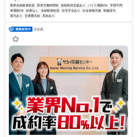
業界未経験者歓迎
変形労働時間制
資格取得支援あり
バイク通勤OK
学歴不問
車通勤OK
転勤なし
未経験者歓迎
住宅手当あり
社会保険完備
制服貸与
賞与あり
交通費支給
昇給あり
正社員