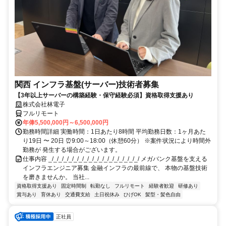
関西 インフラ基盤(サーバー)技術者募集
【3年以上サーバーの構築経験・保守経験必須】資格取得支援あり
株式会社林電子
フルリモート
年俸5,500,000円～6,500,000円
勤務時間詳細 実働時間：1日あたり8時間 平均勤務日数：1ヶ月あた
り19日 〜 20日 ⏰9:00～18:00（休憩60分） ※案件状況により時間外
勤務が 発生する場合がございます。
仕事内容 _/_/_/_/_/_/_/_/_/_/_/_/_/_/_/_/_/_/ メガバンク基盤を支える
インフラエンジニア募集 金融インフラの最前線で、 本物の基盤技術
を磨きませんか。 当社...
資格取得支援あり
固定時間制
転勤なし
フルリモート
経験者歓迎
研修あり
賞与あり
育休あり
交通費支給
土日祝休み
ひげOK
髪型・髪色自由
正社員