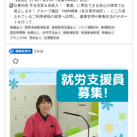
【夜勤】 17:00～翌9:00（実働14時間／休憩...
仕事内容 手当充実＆高収入！「看護」に専念できる安心の環境でお
迎えします！ グループ施設「H&N鳴海（名古屋市緑区）」にご入居
されているご利用者様の居室へ訪問し、健康管理や療養生活のサポー
トを行って...
制服あり
業界未経験者歓迎
資格取得支援あり
バイク通勤OK
車通勤OK
固定時間制
転勤なし
住宅手当あり
経験者歓迎
有資格者歓迎
研修あり
ブランクOK
育休あり
交通費支給
正社員