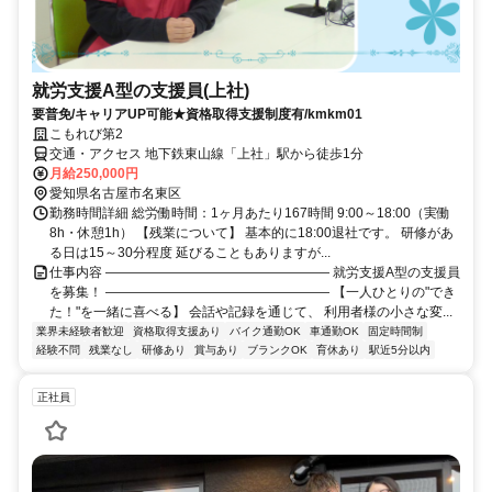
就労支援A型の支援員(上社)
要普免/キャリアUP可能★資格取得支援制度有/kmkm01
こもれび第2
交通・アクセス 地下鉄東山線「上社」駅から徒歩1分
月給250,000円
愛知県名古屋市名東区
勤務時間詳細 総労働時間：1ヶ月あたり167時間 9:00～18:00（実働
8h・休憩1h） 【残業について】 基本的に18:00退社です。 研修があ
る日は15～30分程度 延びることもありますが...
仕事内容 ――――――――――――――――― 就労支援A型の支援員
を募集！ ――――――――――――――――― 【一人ひとりの"でき
た！"を一緒に喜べる】 会話や記録を通じて、 利用者様の小さな変...
業界未経験者歓迎
資格取得支援あり
バイク通勤OK
車通勤OK
固定時間制
経験不問
残業なし
研修あり
賞与あり
ブランクOK
育休あり
駅近5分以内
正社員