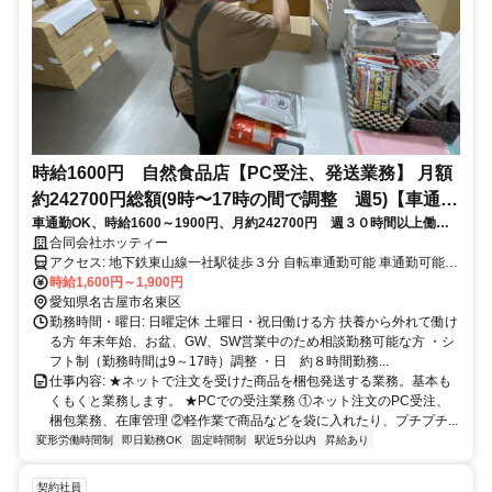
時給1600円 自然食品店【PC受注、発送業務】 月額
約242700円総額(9時〜17時の間で調整 週5)【車通勤
車通勤OK、時給1600～1900円、月約242700円 週３０時間以上働け
可】 30・40代主婦女性大活躍中
ます
合同会社ホッティー
アクセス: 地下鉄東山線一社駅徒歩３分 自転車通勤可能 車通勤可能
交通費は出ません
時給1,600円～1,900円
愛知県名古屋市名東区
勤務時間・曜日: 日曜定休 土曜日・祝日働ける方 扶養から外れて働け
る方 年末年始、お盆、GW、SW営業中のため相談勤務可能な方 ・シ
フト制（勤務時間は9～17時）調整 ・日 約８時間勤務...
仕事内容: ★ネットで注文を受けた商品を梱包発送する業務。基本も
くもくと業務します。 ★PCでの受注業務 ①ネット注文のPC受注、
梱包業務、在庫管理 ②軽作業で商品などを袋に入れたり、プチプチ...
変形労働時間制
即日勤務OK
固定時間制
駅近5分以内
昇給あり
契約社員