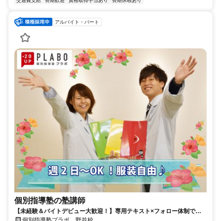
交通費支給
長期歓迎
資格取得手当あり
長期休暇あり
アルバイト・パート
個別指導塾の塾講師
【未経験＆バイトデビュー大歓迎！】専用テキスト×フォロー体制で安
心スタート☆ ●週2日・1日1コマ～OK ●私服OK ●成績UPで年3回ボ
個別指導塾プラボ 野並校