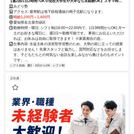
【週2回/1日2時間~OK☆現役大学生や大卒なら未経験OK】スキマ時間
で副業OK★教員免許や教育業界など経験不問！
みどり塾
アクセス: 最寄駅は地下鉄桜通線の鳴子北駅になります。
時給1,200円～1,400円
愛知県名古屋市緑区
勤務時間・曜日: シフト制(18:00〜22:00内で、1日3時間からOK) 月〜
土のお好きな曜日に、週2日〜勤務可能です。 事前にお伝えいただけ
れば、お休みは自由に取得できます！ ※家庭都合の急...
仕事内容: 生徒主体の演習型学習塾のため、大勢の前に立っての授業
はありません！ 先輩スタッフと協力し、質問対応などをお任せしま
す。子どもたちとの何気ない会話を楽しみながら働けるのもポイント
です。 ...
シフト自由
週2・3日からOK
シフト制
正社員