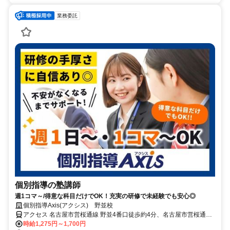
業務委託
個別指導の塾講師
週1コマ～/得意な科目だけでOK！充実の研修で未経験でも安心◎
個別指導Axis(アクシス) 野並校
アクセス 名古屋市営桜通線 野並4番口徒歩約4分、名古屋市営桜通線
鳴子北2番口徒歩約16分、名古屋市営桜通線 鶴里2番口徒歩約19分
時給1,275円～1,700円