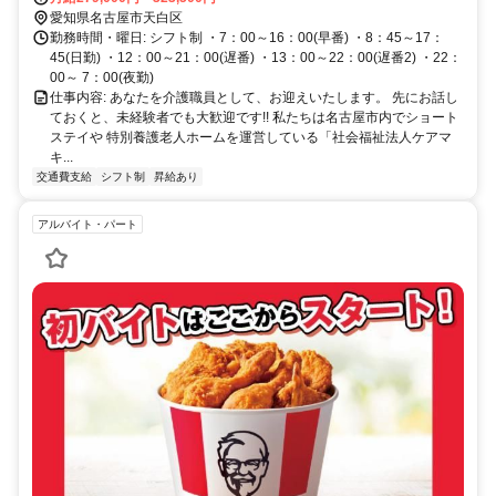
談） 天白区だけでなく緑区、瑞穂区、南区、北区、昭和区、豊明
愛知県名古屋市天白区
市、日進市 などから出勤されている方もいます♪
勤務時間・曜日: シフト制 ・7：00～16：00(早番) ・8：45～17：
45(日勤) ・12：00～21：00(遅番) ・13：00～22：00(遅番2) ・22：
00～ 7：00(夜勤)
仕事内容: あなたを介護職員として、お迎えいたします。 先にお話し
ておくと、未経験者でも大歓迎です!! 私たちは名古屋市内でショート
ステイや 特別養護老人ホームを運営している「社会福祉法人ケアマ
キ...
交通費支給
シフト制
昇給あり
アルバイト・パート