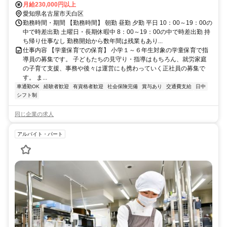
桜通線 相生山駅
月給230,000円以上
愛知県名古屋市天白区
勤務時間・期間 【勤務時間】 朝勤 昼勤 夕勤 平日 10：00～19：00の
中で時差出勤 土曜日・長期休暇中 8：00～19：00の中で時差出勤 持
ち帰り仕事なし 勤務開始から数年間は残業もあり...
仕事内容 【学童保育での保育】 小学１～６年生対象の学童保育で指
導員の募集です。 子どもたちの見守り・指導はもちろん、就労家庭
の子育て支援、事務や後々は運営にも携わっていく正社員の募集で
す。 ま...
車通勤OK
経験者歓迎
有資格者歓迎
社会保険完備
賞与あり
交通費支給
日中
シフト制
同じ企業の求人
アルバイト・パート