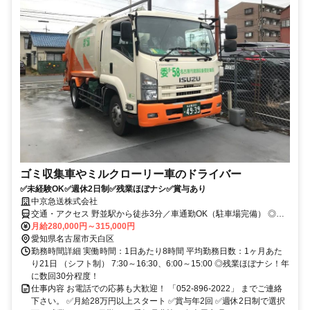
ゴミ収集車やミルクローリー車のドライバー
✅未経験OK✅週休2日制✅残業ほぼナシ✅賞与あり
中京急送株式会社
交通・アクセス 野並駅から徒歩3分／車通勤OK（駐車場完備） ◎駅
チカ
月給280,000円～315,000円
愛知県名古屋市天白区
勤務時間詳細 実働時間：1日あたり8時間 平均勤務日数：1ヶ月あた
り21日 （シフト制） 7:30～16:30、6:00～15:00 ◎残業ほぼナシ！年
に数回30分程度！
仕事内容 お電話での応募も大歓迎！ 「052-896-2022」 までご連絡
下さい。 ✅月給28万円以上スタート ✅賞与年2回 ✅週休2日制で選択