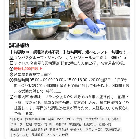
調理補助
【未経験OK・調理師資格不要！】短時間可。選べるシフト・無理なく安
定ワーク！
コンパスグループ・ジャパン ボンセジュール天白笹原 39674_p
アクセス 名古屋市営桜通線 野並2番口徒歩約15分、名古屋市営桜通
線 鳴子北2番口徒歩約20分、名古屋市営名城線 瑞穂運動場東2番口徒
時給1,200円以上
歩約28分
愛知県名古屋市天白区
勤務時間 05:00～09:00 10:00～15:00 16:00～20:00 週2日、1日3時
間～OK 休憩時間：6時間を超える労働に対して45分以上、8時間を超
える労働に対して1時間以上
仕事内容 未経験、ブランクありOK 厨房での食事の盛り付け、配膳・
下膳、食器洗浄、簡単な調理補助、食材の仕込み、厨房内清掃などを
担当します。専門的な調理は社員が行うため、未経験の方でも安心し
て働ける業...
制服あり
扶養内勤務OK
副業・WワークOK
主婦・主夫歓迎
60代も応募可
フリーター歓迎
学歴不問
即日勤務OK
学生歓迎
転勤なし
経験不問
未経験者歓迎
経験者歓迎
有資格者歓迎
研修あり
ブランクOK
交通費支給
まかないあり
長期歓迎
フルタイム歓迎