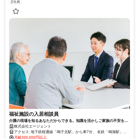
正社員
福祉施設の入居相談員
介護の現場を知るあなただからできる。知識を活かしご家族の不安を支
える入居相談のプロを目指しませんか。
株式会社エージェント
アクセス: 地下鉄桜通線「鳴子北駅」から車7分、 名鉄「鳴海駅」か
ら車7分、バス停「鹿山」から徒歩3分、 バス停「池上」から徒歩0分
月給300,000円以上