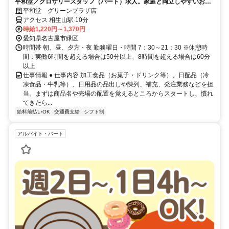
平和堂／グロサリースタッフ（パート）求人。家庭と両立しやすいお仕
事です。
平和堂 グリーンプラザ店
アクセス 相生山駅 10分
時給1,220円～1,370円
愛知県名古屋市緑区
時間帯 朝、昼、夕方・夜 勤務曜日・時間 7：30～21：30 ※休憩時
間：実働6時間を超える場合は50分以上、8時間を超える場合は60分
以上
仕事情報 ● 仕事内容 加工食品（お菓子・ドリンク等）、日配品（冷
凍食品・牛乳等）、日用品の品出しや陳列、補充、発注業務などを担
当。まずは商品名や売場の配置を覚えるところからスタートし、慣れ
てきたら...
給料前払いOK
交通費支給
シフト制
アルバイト・パート