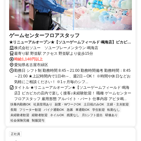
ゲームセンターフロアスタッフ
★リニューアルオープン★【ソユーゲームフィールド 鳴海店】ピカピカ
の店内で楽しく接客♪未経験歓迎！
株式会社ソユー ソユーブレーメンタウン 鳴海店
最寄り駅 野並駅 アクセス 野並駅より徒歩15分
時給1,140円以上
愛知県名古屋市緑区
勤務日 シフト制 勤務時間 8:45～21:00 勤務時間備考 勤務時間：8:45
～21:00 ★上記時間内で1日4h～、週2日～OK！ ※時間や休日などお
気軽にご相談ください！ ※1ヶ月毎のシフ...
タイトル ★リニューアルオープン★【ソユーゲームフィールド 鳴海
店】ピカピカの店内で楽しく接客♪未経験歓迎！ 職種 ゲームセンター
フロアスタッフ 雇用形態 アルバイト・パート 仕事内容 アピタ鳴...
扶養内勤務OK
社員登用あり
副業・WワークOK
土日祝のみOK
主婦・主夫歓迎
長期
フリーター歓迎
バイク通勤OK
急募
車通勤OK
学生歓迎
転勤なし
未経験者歓迎
経験者歓迎
ネイルOK
残業なし
月1シフト提出
研修あり
社会保険完備
制服貸与
正社員