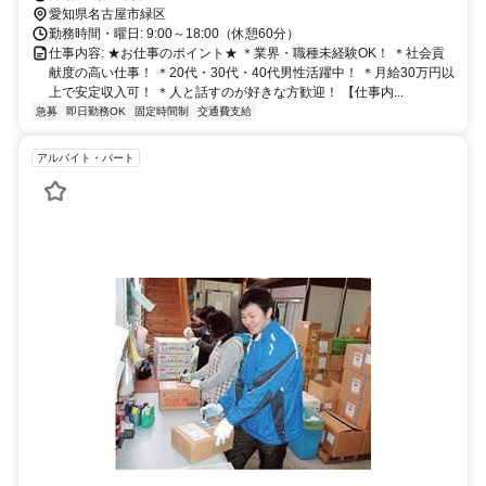
※転勤はありません。
愛知県名古屋市緑区
勤務時間・曜日: 9:00～18:00（休憩60分）
仕事内容: ★お仕事のポイント★ ＊業界・職種未経験OK！ ＊社会貢
献度の高い仕事！ ＊20代・30代・40代男性活躍中！ ＊月給30万円以
上で安定収入可！ ＊人と話すのが好きな方歓迎！ 【仕事内...
急募
即日勤務OK
固定時間制
交通費支給
アルバイト・パート