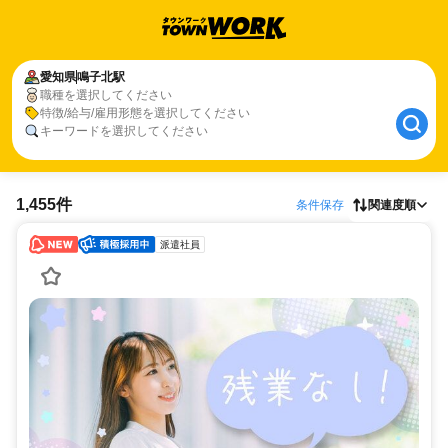
愛知県
鳴子北駅
職種を選択してください
特徴/給与/雇用形態を選択してください
キーワードを選択してください
1,455件
条件保存
関連度順
派遣社員