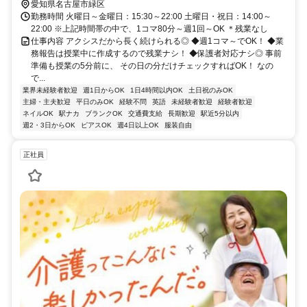
愛知県名古屋市緑区
勤務時間 火曜日～金曜日：15:30～22:00 土曜日・祝日：14:00～
22:00 ※上記時間帯の中で、1コマ80分～週1回～OK ＊残業なし
仕事内容 アクシスだから長く続けられる◎ ◆週1コマ～でOK！ ◆業
務報告は授業中に作成するので残業ナシ！ ◆保護者対応ナシ◎ 事前
準備も授業の5分前に、 その日の分だけチェックすればOK！ なの
で...
業界未経験者歓迎
週1日からOK
1日4時間以内OK
土日祝のみOK
主婦・主夫歓迎
平日のみOK
経験不問
英語
未経験者歓迎
経験者歓迎
ネイルOK
駅ナカ
ブランクOK
交通費支給
長期歓迎
駅近5分以内
週2・3日からOK
ピアスOK
週4日以上OK
服装自由
正社員