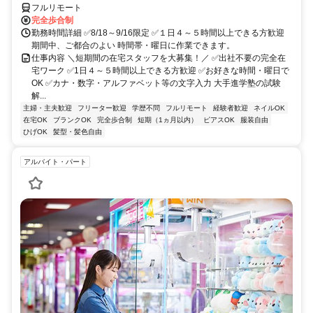
フルリモート
完全歩合制
勤務時間詳細 ✅8/18～9/16限定 ✅１日４～５時間以上できる方歓迎
期間中、ご都合のよい 時間帯・曜日に作業できます。
仕事内容 ＼短期間の在宅スタッフを大募集！／ ✅出社不要の完全在
宅ワーク ✅1日４～５時間以上できる方歓迎 ✅お好きな時間・曜日で
OK ✅カナ・数字・アルファベット等の文字入力 大手進学塾の試験
解...
主婦・主夫歓迎
フリーター歓迎
学歴不問
フルリモート
経験者歓迎
ネイルOK
在宅OK
ブランクOK
完全歩合制
短期（1ヵ月以内）
ピアスOK
服装自由
ひげOK
髪型・髪色自由
アルバイト・パート