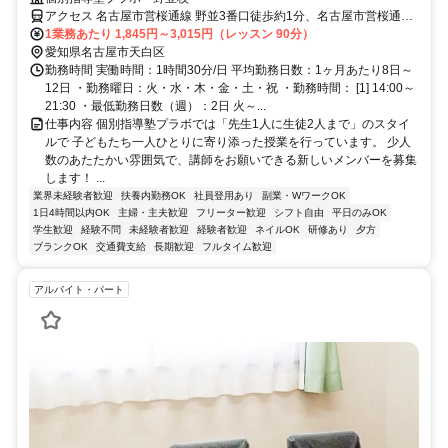
ーナスあり
アクセス 名古屋市営桜通線 野並3番口徒歩約1分、名古屋市営桜通線
鳴子北2番口徒歩約14分、名古屋市営桜通線 鶴里2番口徒歩約17分 野
1業務あたり 1,845円～3,015円（レッスン 90分）
並駅より徒歩1分
愛知県名古屋市天白区
勤務時間 実働時間：1時間30分/日 平均勤務日数：1ヶ月あたり8日～
12日 ・勤務曜日：火・水・木・金・土・祝 ・勤務時間： [1] 14:00～
21:30 ・最低勤務日数（週）：2日 火～...
仕事内容 個別指導塾プラボでは「先生1人に生徒2人まで」のスタイ
ルで 子どもたち一人ひとりに寄り添った授業を行っています。 少人
数のあたたかい雰囲気で、講師をお願いできる新しいメンバーを募集
します！ ...
業界未経験者歓迎
扶養内勤務OK
社員登用あり
副業・WワークOK
1日4時間以内OK
主婦・主夫歓迎
フリーター歓迎
シフト自由
平日のみOK
学生歓迎
経験不問
未経験者歓迎
経験者歓迎
ネイルOK
研修あり
夕方
ブランクOK
交通費支給
長期歓迎
フルタイム歓迎
アルバイト・パート