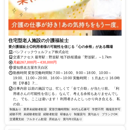
住宅型老人施設の介護福祉士
要介護福祉士◎利用者様の可能性を信じる「心の余裕」がある職場
パシフィックウェルフェア株式会社
交通アクセス 最寄駅：野並駅 地下鉄桜通線「野並駅」～1.7km
月給267,000円～430,000円
愛知県名古屋市天白区
勤務時間 変形労働時間制 7:00～16:00、9:00～18:00、10:00～
19:00、11:00～20:00、16:00～10:00 実働時間： １月あたり 16.0時
間 【早番】 7:...
仕事内容 以前の施設では、忙しくて「全て介助」が当たり前。 「利
用者さんの可能性を信じる」 なんて、考える余裕もありませんでし
た。 でも、ここは違います！ 利用者さんとしっかり向き合える、 私
の自...
制服あり
業界未経験者歓迎
変形労働時間制
60代も応募可
学歴不問
職場見学可
経験不問
未経験者歓迎
経験者歓迎
研修あり
制服貸与
賞与あり
ブランクOK
交通費支給
フルタイム歓迎
昇給あり
賞与年2回あり