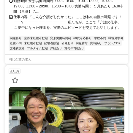
勤務時間 変形労働時間制 7:00～16:00、9:00～18:00、10:00～
19:00、11:00～20:00、16:00～10:00 実働時間： １月あたり 16.0時
間 【早番】 7:...
仕事内容 「こんな介護がしたかった」 ここは私の自慢の職場です！
￣￣Ｖ￣￣￣￣￣￣￣￣￣￣￣￣ 私たちが、ここで「介護の仕事」
に 夢中になった理由を、実際のエピソードを交えてお話しします。
...
制服あり
業界未経験者歓迎
変形労働時間制
60代も応募可
学歴不問
職場見学可
経験不問
未経験者歓迎
経験者歓迎
研修あり
制服貸与
賞与あり
ブランクOK
交通費支給
フルタイム歓迎
昇給あり
賞与年2回あり
同じ企業の求人
正社員