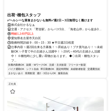
出荷･梱包スタッフ
✅ヘルシーな菜食まかないも無料✅週2日～3日無理なく働けます
株式会社かるなぁ
交通・アクセス 「野並駅」からバス5分、「海老山停」から徒歩3分
★自転車・バイク通勤OK
時給1,140円以上
愛知県名古屋市天白区
勤務時間詳細 9：00～15：30 ★平日週2日程度
仕事内容 ✨週2回出来る方募集！ ✨昇給あり！プチ賞与あり！ ✨未経
験OK ✨子育て中の主婦さん活躍中！ ✨20代～40代の主婦さん活躍
中！ ※梱包時に少し重い荷物があります。 ◆◇出荷・梱包スタッ
フ...
扶養内勤務OK
副業・WワークOK
主婦・主夫歓迎
フリーター歓迎
バイク通勤OK
シフト自由
即日勤務OK
固定時間制
未経験者歓迎
交通費支給
まかないあり
長期歓迎
週2・3日からOK
服装自由
正社員