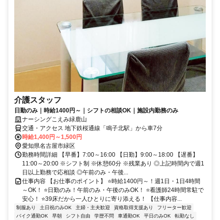
介護スタッフ
日勤のみ｜時給1400円～｜シフトの相談OK｜施設内勤務のみ
ナーシングこえみ緑鹿山
交通・アクセス 地下鉄桜通線「鳴子北駅」から車7分
時給1,400円～1,500円
愛知県名古屋市緑区
勤務時間詳細 【早番】7:00～16:00 【日勤】9:00～18:00 【遅番】
11:00～20:00 ※シフト制 ※休憩60分 ※残業あり ◎上記時間内で週1
日以上勤務で応相談 ◎午前のみ・午後...
仕事内容 【お仕事のポイント】 ⭐時給1400円～！週1日・1日4時間
～OK！ ⭐日勤のみ！午前のみ・午後のみOK！ ⭐看護師24時間常駐で
安心！ ⭐39床だから一人ひとりに寄り添える！ 【仕事内容...
制服あり
土日祝のみOK
主婦・主夫歓迎
資格取得支援あり
フリーター歓迎
バイク通勤OK
早朝
シフト自由
学歴不問
車通勤OK
平日のみOK
転勤なし