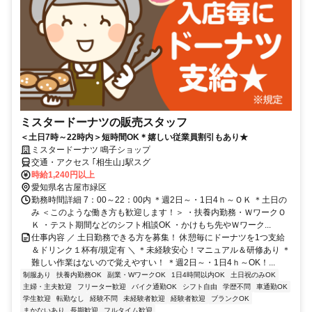
ミスタードーナツの販売スタッフ
＜土日7時～22時内＞短時間OK＊嬉しい従業員割引もあり★
ミスタードーナツ 鳴子ショップ
交通・アクセス ｢相生山｣駅スグ
時給1,240円以上
愛知県名古屋市緑区
勤務時間詳細 7：00～22：00内 ＊週2日～・1日4ｈ～ＯＫ ＊土日の
み ＜このような働き方も歓迎します！＞ ・扶養内勤務・ＷワークＯ
Ｋ ・テスト期間などのシフト相談OK ・かけもち先やＷワーク...
仕事内容 ／ 土日勤務できる方を募集！ 休憩毎にドーナツを1つ支給
＆ドリンク１杯有/規定有 ＼ ＊未経験安心！マニュアル＆研修あり ＊
難しい作業はないので覚えやすい！ ＊週2日～・1日4ｈ～OK！...
制服あり
扶養内勤務OK
副業・WワークOK
1日4時間以内OK
土日祝のみOK
主婦・主夫歓迎
フリーター歓迎
バイク通勤OK
シフト自由
学歴不問
車通勤OK
学生歓迎
転勤なし
経験不問
未経験者歓迎
経験者歓迎
ブランクOK
まかないあり
長期歓迎
フルタイム歓迎