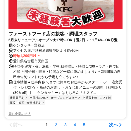
ファーストフード店の接客・調理スタッフ
6月末リニューアルオープン★17時～OK｜週2日～・1日4h～OK◎髪色
自由♪初バイトも歓迎！
ケンタッキー野並店
アクセス 地下鉄桜通線野並駅より徒歩5分
時給1,200円以上
愛知県名古屋市天白区
時間帯 夕方・夜、深夜・早朝 勤務曜日・時間 17:00～ラスト内で応
相談 ＊開始日・曜日・時間など一緒に決めましょう♪ ＊2週間毎の自
己申告制シフトだから予定も立てやすい♪
仕事情報 ● 仕事内容 ＼まずは簡単なお仕事からスタート♪／ ・注文受
付 ・レジ対応 ・商品のお渡し ・おなじみメニューの調理 【社割あり
(30％off）】 「ケンタッキー」はもちろん「ミスド...
社員登用あり
土日祝のみOK
オープニングスタッフ
交通費支給
シフト制
高校生歓迎
食事補助あり
同じ企業の求人
前へ
次へ
1
2
3
4
5