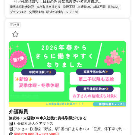
可 ✅残業ほぼなし日勤のみ 愛知県農協や名古屋市環...
業界未経験者歓迎
資格取得支援あり
学歴不問
車通勤OK
経験不問
賞与あり
ブランクOK
交通費支給
駅近5分以内
シフト制
正社員
介護職員
無資格・未経験OK◆入社後に資格取得ができる
社会福祉法人ケアマキス
アクセス: 桜通線「野並」駅1番出口より市バス「笹原」停下車で約5
分ほど マイカー通勤・バイク通勤OK・無料駐車場あり（要事前相
月給279,000円～323,500円