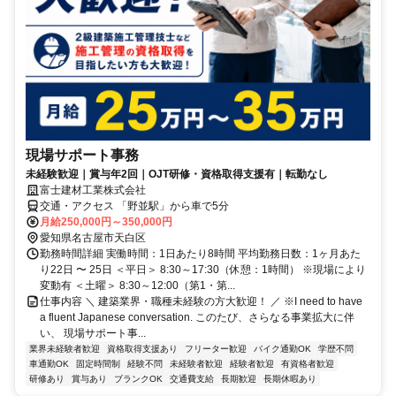
現場サポート事務
未経験歓迎｜賞与年2回｜OJT研修・資格取得支援有｜転勤なし
富士建材工業株式会社
交通・アクセス 「野並駅」から車で5分
月給250,000円～350,000円
愛知県名古屋市天白区
勤務時間詳細 実働時間：1日あたり8時間 平均勤務日数：1ヶ月あた
り22日 〜 25日 ＜平日＞ 8:30～17:30（休憩：1時間） ※現場により
変動有 ＜土曜＞ 8:30～12:00（第1・第...
仕事内容 ＼ 建築業界・職種未経験の方大歓迎！ ／ ※I need to have
a fluent Japanese conversation. このたび、さらなる事業拡大に伴
い、 現場サポート事...
業界未経験者歓迎
資格取得支援あり
フリーター歓迎
バイク通勤OK
学歴不問
車通勤OK
固定時間制
経験不問
未経験者歓迎
経験者歓迎
有資格者歓迎
研修あり
賞与あり
ブランクOK
交通費支給
長期歓迎
長期休暇あり