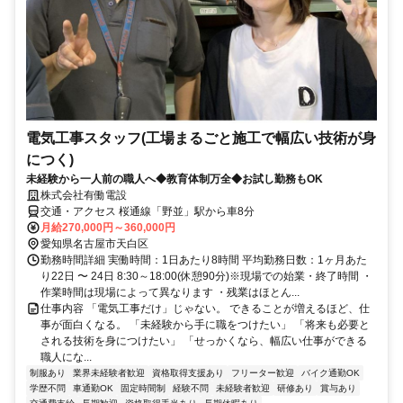
電気工事スタッフ(工場まるごと施工で幅広い技術が身
につく)
未経験から一人前の職人へ◆教育体制万全◆お試し勤務もOK
株式会社有働電設
交通・アクセス 桜通線「野並」駅から車8分
月給270,000円～360,000円
愛知県名古屋市天白区
勤務時間詳細 実働時間：1日あたり8時間 平均勤務日数：1ヶ月あた
り22日 〜 24日 8:30～18:00(休憩90分)※現場での始業・終了時間 ・
作業時間は現場によって異なります ・残業はほとん...
仕事内容 「電気工事だけ」じゃない。 できることが増えるほど、仕
事が面白くなる。 「未経験から手に職をつけたい」 「将来も必要と
される技術を身につけたい」 「せっかくなら、幅広い仕事ができる
職人にな...
制服あり
業界未経験者歓迎
資格取得支援あり
フリーター歓迎
バイク通勤OK
学歴不問
車通勤OK
固定時間制
経験不問
未経験者歓迎
研修あり
賞与あり