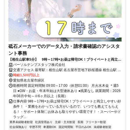
砥石メーカーでのデータ入力・請求書確認のアシスタ
ント事務
【相生山駅車5分】 9時～17時×お昼は帰宅OK！プライベートと両立し
やすい好条件！
パーソルテンプスタッフ株式会社
交通アクセス 最寄駅：相生山駅 名古屋市営地下鉄桜通線 相生山駅 車
5分 名鉄名古屋本線 鳴海駅 車10分 車通勤可能 お車通勤希望の方は、
時給1,500円以上
駐車場の手配をお願いします。
愛知県名古屋市緑区
勤務時間 固定時間制 09:00～17:00（休憩01:00） 月火水木金 ＊週5
日 ●GW・お盆・年末年始は大型連休あり ●残業なし 就業期間：2026
年08月中旬～※6ヶ月以上（長期）
仕事内容 9時～17時×お昼は帰宅OK！プライベートと両立しやすい好
条件！ ・業務をわかっている方がいるので、いつでも教えてもらえ
る！・サポート体制〇お休みも取りやすい環境です！・スーパーやド
ラッグ...
業界未経験者歓迎
社員登用あり
主婦・主夫歓迎
長期
フリーター歓迎
社会保険あり
学歴不問
車通勤OK
固定時間制
平日のみOK
未経験者歓迎