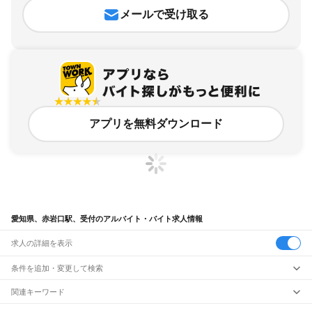
メールで受け取る
アプリを無料ダウンロード
愛知県、赤岩口駅、受付のアルバイト・バイト求人情報
求人の詳細を表示
条件を追加・変更して検索
市区町村を追加・変更
関連キーワード
完全在宅ワーク 全国
シール貼り 在宅
現在地周辺
ガチャガチャ
犬カフェ
愛知県