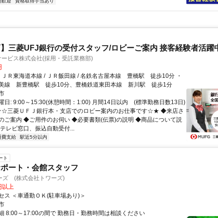
期歓迎
資格取得手当あり
】三菱UFJ銀行の受付スタッフ/ロビーご案内 接客経験者活躍中
サービス株式会社(採用・受託業務部)
円
美線 新豊橋駅 徒歩10分、豊橋鉄道東田本線 新川駅 徒歩1分
市
: 9:00～15:30(休憩時間：1:00) 月間14日以内 (標準勤務日数13日)
 ★☆三菱ＵＦＪ銀行本・支店でのロビー案内のお仕事です☆★ ◆来店さ
のご案内 ◆ご用件のお伺い ◆必要書類(伝票)の説明 ◆商品について説
、テレビ窓口、振込自動受付...
通費支給
駅近5分以内
ート
サポート・会館スタッフ
ズ (株式会社トワーズ)
0円以上
セス ＜車通勤ＯＫ(駐車場あり)＞
市
 8:00～17:00の間で 勤務日・勤務時間は相談ください