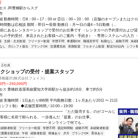
円
セス JR豊橋駅からスグ
市
 勤務時間：①8：00～17：00 or ②11：00～20：00 （店舗のオープンまたは
時間数は応相談 期間：即日〜長期 勤務日：月〜日の週4～5日勤務（...
駅前にあるレンタカーショップで受付のお仕事です ・レンタカーの予約受付および貸
からの予約受付、来店されたお客様へのご案内・手続き） ・専用システムへの入力 ・利
迎
主婦・主夫歓迎
フリーター歓迎
学歴不問
車通勤OK
職場見学可
転勤なし
経験不問
未経
なし
月1シフト提出
ブランクOK
交通費支給
長期歓迎
フルタイム歓迎
駅近5分以内
シフト
正社員
ンクショップの受付・提案スタッフ
橋藤沢(株式会社フェイス)
00円～250,000円
セス 豊橋鉄道渥美線愛知大学前駅から徒歩約18分、車で約5分
市
 実働時間：1日あたり8時間 平均勤務日数：1ヶ月あたり20日 〜 21日
シフト制） ◆店舗営業時間／10:00～19:00
━━━━━━━━━━━━━━━━━━ 「ただ販売する」のがゴールじ
お客様に名前で頼られる、 一歩進んだ「提案」のお仕事。
━━━━━━━━━━━━━ オンラインで何でも...
未経験者歓迎
フリーター歓迎
学歴不問
固定時間制
経験不問
未経験者歓迎
交通費全額支給
午前
経験者歓迎
研修あり
夕方
ブランクOK
育休あり