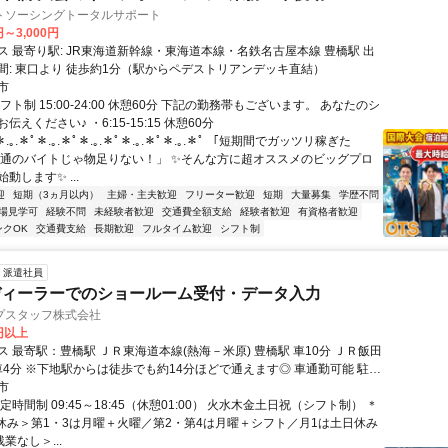
トソーシングトータルサポート
円～3,000円
 最寄り駅: JR東海道新幹線・東海道本線・名鉄名古屋本線 豊橋駅 出
間: 東口より 徒歩約1分（駅からペデストリアンデッキ直結）
市
フト制 15:00-24:00 休憩60分 下記の勤務帯もございます。 あなたのシ
えください♪ ・6:15-15:15 休憩60分
.｡.＊ﾟ＊.｡.＊ﾟ＊.｡.＊ﾟ＊.｡.＊ﾟ＊.｡.＊ﾟ 「短期間でガッツリ稼ぎた
普通のバイトじゃ物足りない！」 ✨そんな方に超オススメのビッグプロ
動します✨ ...
迎
短期（3ヵ月以内）
主婦・主夫歓迎
フリーター歓迎
短期
大量募集
学歴不問
場見学可
経験不問
未経験者歓迎
交通費全額支給
経験者歓迎
有資格者歓迎
ンクOK
交通費支給
長期歓迎
フルタイム歓迎
シフト制
派遣社員
ディーラーでのショールーム受付・データ入力
プスタッフ株式会社
0円以上
Ｒ東海道本線(熱海－米原) 豊橋駅 車10分 ＪＲ飯田
4分 ※下地駅からは徒歩でも約14分ほどで通えます◎ 車通勤可能 駐車
ご利用いただけます◎徒歩4～5分ほど
市
定時間制 09:45～18:45（休憩01:00） 火水木金土日祝（シフト制） ＊
お休み＞第1・3は月曜＋火曜／第2・第4は月曜＋シフト／月1は土日休み
業なし＞...