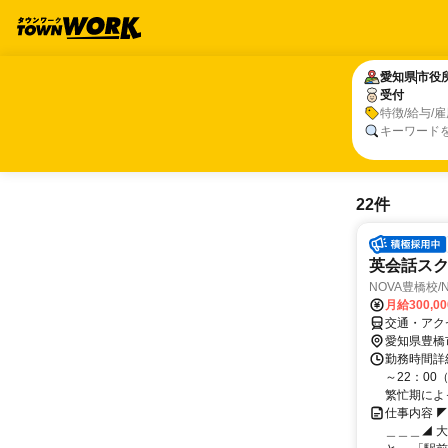
愛知県
愛知県
市役
市役
受付
受付
特徴/給与/
キーワード
22件
英会話ス
NOVA豊橋校
月給300,0
交通・アク
愛知県豊橋
勤務時間詳細
～22：00
繁忙期によっ
仕事内容 
＿＿＿◢ 