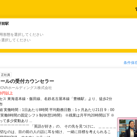
所前駅
所前駅
雇用形態を選択してください
を選択してください
条件保
正社員
クールの受付カウンセラー
/NOVAホールディングス株式会社
00円以上
セス 東海道本線・飯田線、名鉄名古屋本線「豊橋駅」より、徒歩2分
市
 実働時間：1日あたり8時間 平均勤務日数：1ヶ月あたり21日 9：00
（実働8時間の固定シフト制/休憩1時間） ※残業は月平均20時間以下 ※
て多少変動あり ...
◤￣￣￣￣￣￣￣￣ 「英語が好き」の、 その先を見つけに。 ＿＿＿＿＿
大切なのは、目の前の人の話に耳を傾け、 一緒に目標を考えられるこ