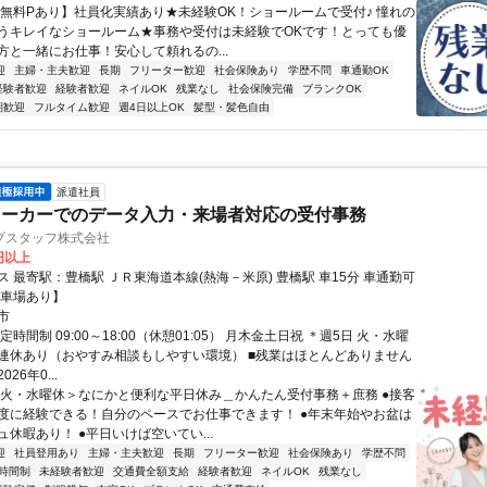
【無料Pあり】社員化実績あり★未経験OK！ショールームで受付♪ 憧れの
うキレイなショールーム★事務や受付は未経験でOKです！とっても優
方と一緒にお仕事！安心して頼れるの...
迎
主婦・主夫歓迎
長期
フリーター歓迎
社会保険あり
学歴不問
車通勤OK
経験者歓迎
経験者歓迎
ネイルOK
残業なし
社会保険完備
ブランクOK
期歓迎
フルタイム歓迎
週4日以上OK
髪型・髪色自由
派遣社員
メーカーでのデータ入力・来場者対応の受付事務
プスタッフ株式会社
0円以上
Ｒ東海道本線(熱海－米原) 豊橋駅 車15分 車通勤可
駐車場あり】
市
定時間制 09:00～18:00（休憩01:05） 月木金土日祝 ＊週5日 火・水曜
連休あり（おやすみ相談もしやすい環境） ■残業はほとんどありません
26年0...
＜火・水曜休＞なにかと便利な平日休み＿かんたん受付事務＋庶務 ●接客
度に経験できる！自分のペースでお仕事できます！ ●年末年始やお盆は
休暇あり！ ●平日いけば空いてい...
迎
社員登用あり
主婦・主夫歓迎
長期
フリーター歓迎
社会保険あり
学歴不問
時間制
未経験者歓迎
交通費全額支給
経験者歓迎
ネイルOK
残業なし