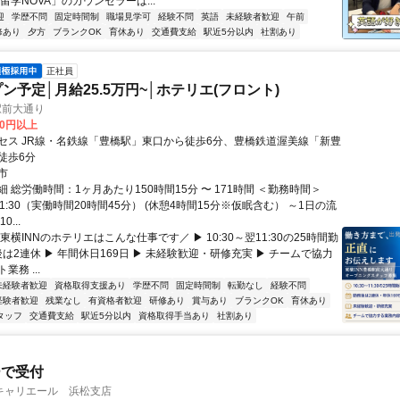
留学NOVA」のカウンセラーは...
迎
学歴不問
固定時間制
職場見学可
経験不問
英語
未経験者歓迎
午前
修あり
夕方
ブランクOK
育休あり
交通費支給
駅近5分以内
社割あり
正社員
ン予定│月給25.5万円~│ホテリエ(フロント)
駅前大通り
00円以上
セス JR線・名鉄線「豊橋駅」東口から徒歩6分、豊橋鉄道渥美線「新豊
徒歩6分
市
 総労働時間：1ヶ月あたり150時間15分 〜 171時間 ＜勤務時間＞
翌11:30（実働時間20時間45分） (休憩4時間15分※仮眠含む） ～1日の流
...
東横INNのホテリエはこんな仕事です／ ▶ 10:30～翌11:30の25時間勤
後は2連休 ▶ 年間休日169日 ▶ 未経験歓迎・研修充実 ▶ チームで協力
務 ...
未経験者歓迎
資格取得支援あり
学歴不問
固定時間制
転勤なし
経験不問
経験者歓迎
残業なし
有資格者歓迎
研修あり
賞与あり
ブランクOK
育休あり
タッフ
交通費支給
駅近5分以内
資格取得手当あり
社割あり
ーで受付
キャリエール 浜松支店