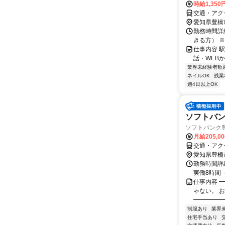
時給1,350
交通・アク
愛知県豊橋
勤務時間詳細
きる方） ※
仕事内容 
話・WEB
業界未経験者歓
ネイルOK
残業
週4日以上OK
ソフトバ
ソフトバンク豊
月給205,0
交通・アク
愛知県豊橋
勤務時間詳細
実働8時間（
仕事内容 
ゃない。 
━━━━━
制服あり
業界
住宅手当あり