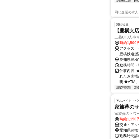
交通費支給
長
同じ企業の求人
契約社員
【豊橋支店
三菱UFJ人事
時給1,500
アクセス: ・ＪＲ東海道本線 / ＪＲ飯田線 / 名鉄名古屋本線 豊橋駅 徒歩10分 ・
豊橋鉄道渥
愛知県豊橋
勤務時間・曜日
仕事内容:
れたお客様
明 ◆ATM
固定時間制
交
アルバイト・パ
家族葬の
家族葬のトワー
時給1,15
交通・アク
愛知県豊橋
勤務時間詳細