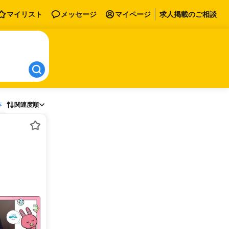
マイリスト
メッセージ
マイページ
求人掲載のご相談
存
関連度順