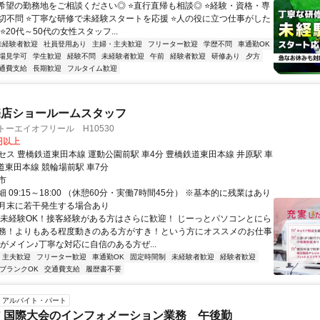
⭐希望の勤務地をご相談ください◎ ⭐直行直帰も相談◎ ⭐経験・資格・専
切不問 ⭐丁寧な研修で未経験スタートを応援 ⭐人の役に立つ仕事がした
⭐20代～50代の女性スタッフ...
未経験者歓迎
社員登用あり
主婦・主夫歓迎
フリーター歓迎
学歴不問
車通勤OK
場見学可
学生歓迎
経験不問
未経験者歓迎
午前
経験者歓迎
研修あり
夕方
通費支給
長期歓迎
フルタイム歓迎
売店ショールームスタッフ
トーエイオフリール H10530
0円以上
セス 豊橋鉄道東田本線 運動公園前駅 車4分 豊橋鉄道東田本線 井原駅 車
道東田本線 競輪場前駅 車7分
市
 09:15～18:00 （休憩60分・実働7時間45分） ※基本的に残業はあり
月末に若干発生する場合あり
★未経験OK！接客経験がある方はさらに歓迎！ じーっとパソコンとにら
務！よりもある程度動きのある方がすき！という方にオススメのお仕事
がメイン♪丁寧な対応に自信のある方ぜ...
・主夫歓迎
フリーター歓迎
車通勤OK
固定時間制
未経験者歓迎
経験者歓迎
ブランクOK
交通費支給
履歴書不要
アルバイト・パート
 国際大会のインフォメーション業務 午後勤