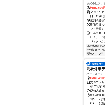
株式会社アウ
時給2,500
交通アクセス
口・所要時
愛知県豊橋
勤務時間 シ
フト希望をお伝
仕事内容 ﾟ＊
い！」 「
ジェクトが始
業界未経験者歓
即日勤務OK
職
研修あり
ブラ
高級外車
パーソルテン
時給1,45
交通アクセス 最寄駅：豊橋駅 Ｊ
線 下地駅 車
場は無料で
愛知県豊橋
勤務時間 固
週5日 ＜
OK ＜ほぼ残