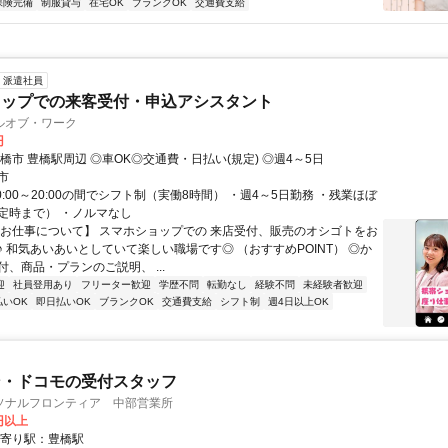
保険完備
制服貸与
在宅OK
ブランクOK
交通費支給
派遣社員
ョップでの来客受付・申込アシスタント
ルオブ・ワーク
円
橋市 豊橋駅周辺 ◎車OK◎交通費・日払い(規定) ◎週4～5日
市
0:00～20:00の間でシフト制（実働8時間） ・週4～5日勤務 ・残業ほぼ
定時まで） ・ノルマなし
【お仕事について】 スマホショップでの 来店受付、販売のオシゴトをお
♪ 和気あいあいとしていて楽しい職場です◎ （おすすめPOINT） ◎か
、商品・プランのご説明、 ...
迎
社員登用あり
フリーター歓迎
学歴不問
転勤なし
経験不問
未経験者歓迎
払いOK
即日払いOK
ブランクOK
交通費支給
シフト制
週4日以上OK
ン・ドコモの受付スタッフ
ソナルフロンティア 中部営業所
0円以上
最寄り駅：豊橋駅