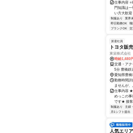
仕事内容 
門知識は一
い方大歓迎 
制服あり
業界
即日勤務OK
職
ブランクOK
交
派遣社員
トヨタ販
東栄株式会社 
時給1,48
交通・アク
5分 豊橋鉄
愛知県豊橋
勤務時間詳細
ませんが、
仕事内容 
めっこの事
です★ 接客
制服あり
主婦
月1シフト提出
人気エリア