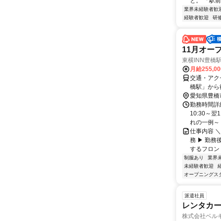
と。 「駅前
業界未経験者歓
経験者歓迎
研
11月オープ
東横INN豊橋
月給255,0
交通・アク
橋駅」から
愛知県豊橋
勤務時間詳細
10:30～
れの一例～ 10
仕事内容 ＼
務 ▶ 勤務
するフロント業
制服あり
業界
未経験者歓迎
オープニングス
派遣社員
レンタカ
株式会社ベル