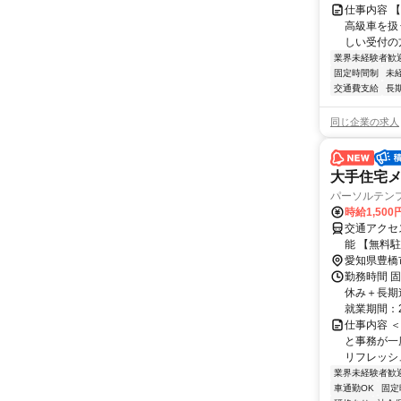
仕事内容 
高級車を扱
しい受付の
業界未経験者歓
固定時間制
未
交通費支給
長
同じ企業の求人
大手住宅
パーソルテン
時給1,50
交通アクセス 最寄駅：豊橋駅 Ｊ
能 【無料
愛知県豊橋
勤務時間 固
休み＋長期
就業期間：20
仕事内容 
と事務が一
リフレッシュ
業界未経験者歓
車通勤OK
固定