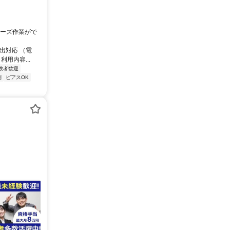
クローズ作業がで
出対応 （電
用内容...
験者歓迎
制
ピアスOK