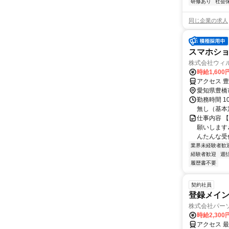
研修あり
社会
同じ企業の求人
スマホシ
株式会社ウィ
時給1,600
アクセス 豊
愛知県豊橋
勤務時間 1
無し（基本
仕事内容 
願いします
んたんな受付
業界未経験者歓
経験者歓迎
週
履歴書不要
契約社員
登録メイ
株式会社パー
時給2,30
アクセス 