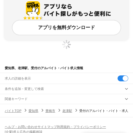
アプリを無料ダウンロード
愛知県、老津駅、受付のアルバイト・バイト求人情報
求人の詳細を表示
条件を追加・変更して検索
市区町村を追加・変更
関連キーワード
完全在宅ワーク 全国
シール貼り 在宅
現在地周辺
ガチャガチャ
犬カフェ
愛知県
駅を追加・変更
バイトTOP
愛知県
豊橋市
老津駅
受付のアルバイト・バイト・求人
愛知県
すべて
名古屋市
すべて
職種を追加・変更
JR中央本線(名古屋～塩尻)
千種区
東区
北区
西区
中村区
中区
昭和区
瑞穂区
熱田区
中川区
港区
南区
守山区
名古屋駅
金山駅
鶴舞駅
千種駅
千種駅
千種駅
大曽根駅
新守山駅
勝川駅
春日井駅
飲食・フードサービス
緑区
名東区
天白区
ヘルプ・お問い合わせ
サイトマップ
利用規約・プライバシーポリシー
特徴を追加・変更
神領駅
高蔵寺駅
定光寺駅
飲食・フードサービス
すべて
[企業]求人広告の掲載相談