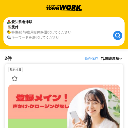
愛知県
老津駅
受付
特徴/給与/雇用形態を選択してください
キーワードを選択してください
2件
条件保存
関連度順
契約社員