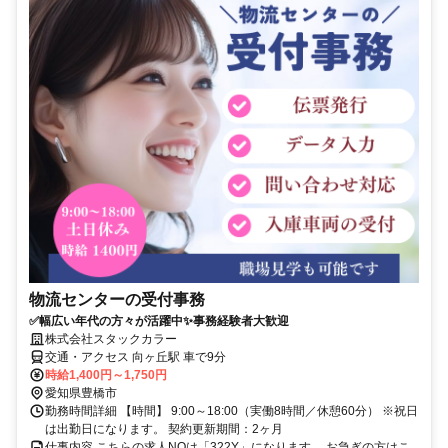
物流センターの受付事務
✅幅広い年代の方々が活躍中✨事務経験者大歓迎
株式会社スタックカラー
交通・アクセス 向ヶ丘駅 車で9分
時給1,400円～1,750円
愛知県豊橋市
勤務時間詳細 【時間】 9:00～18:00（実働8時間／休憩60分） ※祝日
は出勤日になります。 契約更新期間：2ヶ月
仕事内容 こちらの求人NOは「322Y」になります。 お急ぎの方はこ