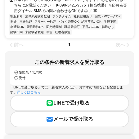
ちらにお電話ください！ ▶090-3421-9375（担当携帯）※応募者専
用ダイヤル SMSでの問い合わせもOKです◎ ／ 事...
制服あり
業界未経験者歓迎
ランチタイム
社員登用あり
副業・WワークOK
主婦・主夫歓迎
フリーター歓迎
バイク通勤OK
給料前払いOK
学歴不問
車通勤OK
即日勤務OK
固定時間制
職場見学可
平日のみOK
転勤なし
経験不問
未経験者歓迎
午前
経験者歓迎
前へ
次へ
1
この条件の新着求人を受け取る
愛知県 / 老津駅
受付
「LINEで受け取る」では、新着求人のほか、おすすめ情報なども配信しま
す。
詳しくはこちら
LINEで受け取る
メールで受け取る