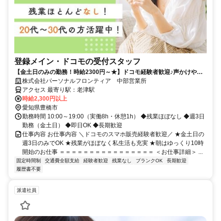
登録メイン・ドコモの受付スタッフ
【金土日のみの勤務！時給2300円～★】ドコモ経験者歓迎♪声かけやク
ロージングはナシ！
株式会社パーソナルフロンティア 中部営業所
アクセス 最寄り駅：老津駅
時給2,300円以上
愛知県豊橋市
勤務時間 10:00～19:00（実働8h・休憩1h） ◆残業ほぼなし ◆週3日
勤務（金土日） ◆即日OK ◆長期歓迎
仕事内容 お仕事内容 ＼ドコモのスマホ販売経験者歓迎／ ★金土日の
週3日のみでOK ★残業がほぼなく私生活も充実 ★朝はゆっくり10時
開始のお仕事 ＝＝＝＝＝＝＝＝＝＝＝＝＝＝＝＝ ＜お仕事詳細＞ ...
固定時間制
交通費全額支給
経験者歓迎
残業なし
ブランクOK
長期歓迎
履歴書不要
派遣社員