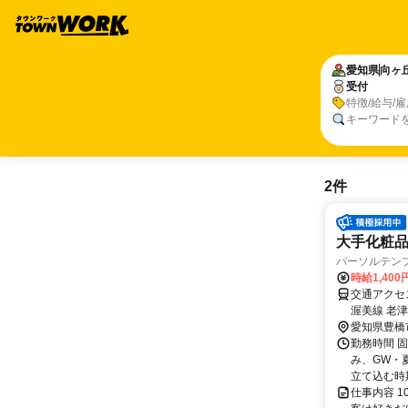
愛知県
向ヶ
受付
特徴/給与/
キーワード
2件
大手化粧
パーソルテン
時給1,400
交通アクセス 最寄駅：植田駅 豊
愛知県豊橋
勤務時間 固
み、GW・
立て込む時期
仕事内容 