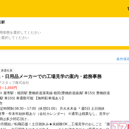
丘駅
雇用形態を選択してください
を選択してください
条件保
派遣社員
品・日用品メーカーでの工場見学の案内・総務事務
プスタッフ株式会社
円～1,450円
橋鉄道渥美線 植田(豊橋鉄道線)駅 車15分 豊橋鉄道
渥美線 老津駅 車10分 車通勤可能 【無料駐車場あり】
市
定時間制 08:30～17:00（休憩01:00） 月火水木金 ＊週5日 土日祝休
夏季・年末年始休暇あり（会社カレンダー） ※通常は残業なし。見学が
は多少対応頂け...
10月開始／転職応援！土日祝休み★未経験OK＿工場見学のおしごと 「接