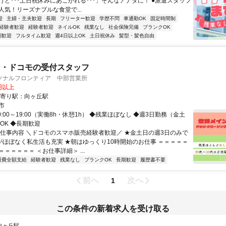
けど･･･土日祝休みにあこがれる･･･」そんなアナタに！ ●派遣スタッフ
人気！リーズナブルな食堂で...
迎
主婦・主夫歓迎
長期
フリーター歓迎
学歴不問
車通勤OK
固定時間制
経験者歓迎
経験者歓迎
ネイルOK
残業なし
社会保険完備
ブランクOK
期歓迎
フルタイム歓迎
週4日以上OK
土日祝休み
髪型・髪色自由
ン・ドコモの受付スタッフ
ソナルフロンティア 中部営業所
0円以上
最寄り駅：向ヶ丘駅
市
0:00～19:00（実働8h・休憩1h） ◆残業ほぼなし ◆週3日勤務（金土
OK ◆長期歓迎
お仕事内容 ＼ドコモのスマホ販売経験者歓迎／ ★金土日の週3日のみで
業がほぼなく私生活も充実 ★朝はゆっくり10時開始のお仕事 ＝＝＝＝＝
＝＝＝＝＝ ＜お仕事詳細＞ ...
通費全額支給
経験者歓迎
残業なし
ブランクOK
長期歓迎
履歴書不要
前へ
次へ
1
この条件の新着求人を受け取る
 向ヶ丘駅