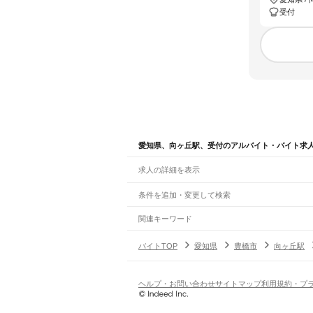
受付
愛知県、向ヶ丘駅、受付のアルバイト・バイト求
求人の詳細を表示
条件を追加・変更して検索
市区町村を追加・変更
関連キーワード
完全在宅ワーク 全国
シール貼り 在宅
現在地周
愛知県
駅を追加・変更
バイトTOP
愛知県
豊橋市
向ヶ丘駅
愛知県
すべて
名古屋市
すべて
職種を追加・変更
JR中央本線(名古屋～塩尻)
千種区
東区
北区
西区
中村区
中区
昭和区
瑞穂
名古屋駅
金山駅
鶴舞駅
千種駅
千種駅
千種駅
大曽
飲食・フードサービス
ヘルプ・お問い合わせ
サイトマップ
利用規約・プ
豊橋市
岡崎市
一宮市
瀬戸市
半田市
春日井市
特徴を追加・変更
飲食・フードサービス
すべて
JR飯田線(豊橋～天竜峡)
豊明市
日進市
田原市
愛西市
清須市
北名古屋
ホールスタッフ
キッチンスタッフ
皿洗い・洗い
人気
豊橋駅
船町駅
下地駅
小坂井駅
牛久保駅
豊川駅
三