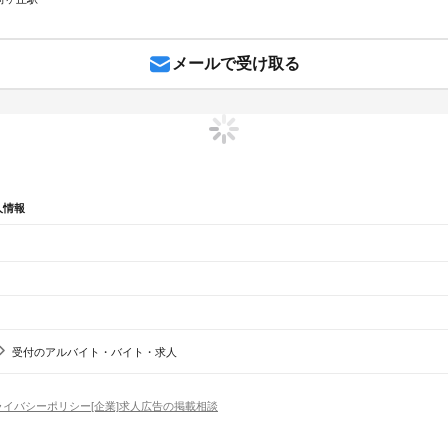
メールで受け取る
人情報
辺
ガチャガチャ
犬カフェ
受付のアルバイト・バイト・求人
区
熱田区
中川区
港区
南区
守山区
緑区
名東区
天白区
根駅
新守山駅
勝川駅
春日井駅
神領駅
高蔵寺駅
定光寺駅
ライバシーポリシー
[企業]求人広告の掲載相談
豊川市
津島市
碧南市
刈谷市
豊田市
安城市
西尾市
蒲郡市
犬山市
常滑市
江南市
小牧市
稲沢市
新城
市
弥富市
みよし市
長久手市
あま市
愛知郡
西春日井郡
丹羽郡
海部郡
知多郡
幡豆郡
額田郡
北設楽
場
精肉・鮮魚加工
給食調理
パン屋（ベーカリー）
フードカウンター販売員
バー（BAR）・
河一宮駅
長山駅
江島駅
東上駅
野田城駅
新城駅
東新町駅
茶臼山駅
三河東郷駅
大海駅
鳥居駅
長篠