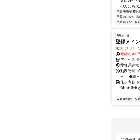
客は好きだ
の方にも大
業界未経験者歓
平日のみOK
未
交通費支給
長
契約社員
登録メイ
株式会社パー
時給2,30
アクセス 
愛知県豊橋
勤務時間 1
日） ◆即日
仕事内容 
OK ★残
＝＝＝＝＝＝
固定時間制
交
愛知県 /