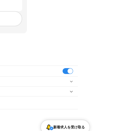
市
東海市
大府市
知多市
知立市
尾張旭市
高浜市
岩倉市
郡
新着求人を受け取る
バーテンダー
飲食店補助（開店・閉店準備）
城駅
本長篠駅
三河大野駅
湯谷温泉駅
三河槙原駅