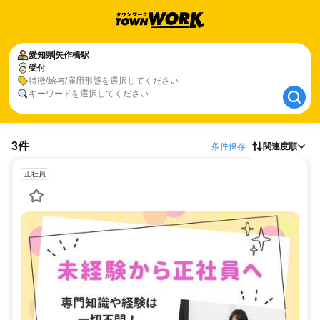
愛知県
愛知県
矢作橋駅
矢作橋駅
受付
受付
特徴/給与/雇用形態を選択してください
キーワードを選択してください
3件
条件保存
関連度順
正社員