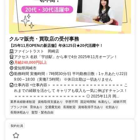
クルマ販売・買取店の受付事務
【25年11月OPENの新店舗】年休125日★20代活躍中！
ファイントラスト 岡崎店
アクセス 名鉄「宇頭駅」から車で4分 2025年11月オープン！
月給240,000円以上
愛知県岡崎市
勤務時間 実働時間：7時間30分/日 平均勤務日数：1ヶ月あたり22日
9:00～18:00（実働7.5時間） ※休日出勤は一切ありません
仕事内容 <仕事内容＞ ＝＝＝＝＝＝＝＝＝＝＝＝＝＝＝＝＝＝＝ こ
れまでの経験を活かして キャリアも収入も一気に伸ばすチャンス！
＝＝＝＝＝＝＝＝＝＝＝＝＝＝＝＝＝＝＝ ◎ 2025年11月 岡...
業界未経験者歓迎
資格取得支援あり
学歴不問
固定時間制
転勤なし
経験不問
ブランクOK
育休あり
交通費支給
長期歓迎
資格取得手当あり
社割あり
長期休暇あり
髪型・髪色自由
契約社員