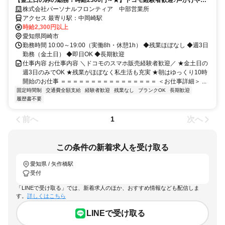
ロージングはナシ！
株式会社パーソナルフロンティア 中部営業所
アクセス 最寄り駅：中岡崎駅
時給2,300円以上
愛知県岡崎市
勤務時間 10:00～19:00（実働8h・休憩1h） ◆残業ほぼなし ◆週3日
勤務（金土日） ◆即日OK ◆長期歓迎
仕事内容 お仕事内容 ＼ドコモのスマホ販売経験者歓迎／ ★金土日の
週3日のみでOK ★残業がほぼなく私生活も充実 ★朝はゆっくり10時
開始のお仕事 ＝＝＝＝＝＝＝＝＝＝＝＝＝＝＝＝ ＜お仕事詳細＞ ...
固定時間制
交通費全額支給
経験者歓迎
残業なし
ブランクOK
長期歓迎
履歴書不要
前へ
次へ
1
この条件の新着求人を受け取る
愛知県 / 矢作橋駅
受付
「LINEで受け取る」では、新着求人のほか、おすすめ情報なども配信しま
す。
詳しくはこちら
LINEで受け取る