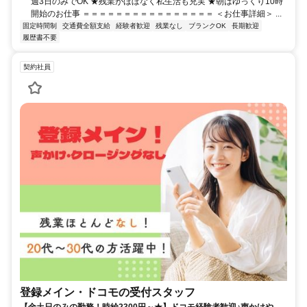
週3日のみでOK ★残業がほぼなく私生活も充実 ★朝はゆっくり10時
開始のお仕事 ＝＝＝＝＝＝＝＝＝＝＝＝＝＝＝＝ ＜お仕事詳細＞ ...
固定時間制
交通費全額支給
経験者歓迎
残業なし
ブランクOK
長期歓迎
履歴書不要
契約社員
登録メイン・ドコモの受付スタッフ
【金土日のみの勤務！時給2300円～★】ドコモ経験者歓迎♪声かけやク