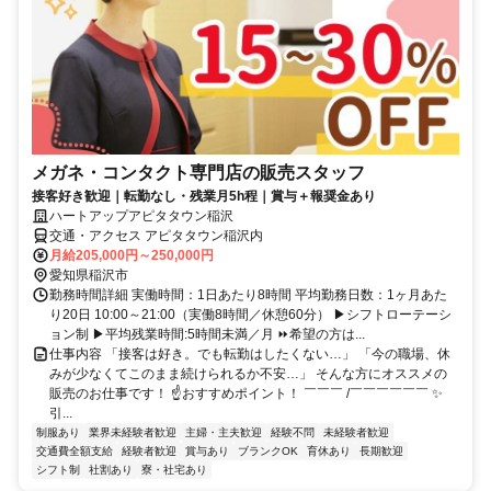
メガネ・コンタクト専門店の販売スタッフ
接客好き歓迎｜転勤なし・残業月5h程｜賞与＋報奨金あり
ハートアップアピタタウン稲沢
交通・アクセス アピタタウン稲沢内
月給205,000円～250,000円
愛知県稲沢市
勤務時間詳細 実働時間：1日あたり8時間 平均勤務日数：1ヶ月あた
り20日 10:00～21:00（実働8時間／休憩60分） ▶シフトローテーシ
ョン制 ▶平均残業時間:5時間未満／月 ⏩希望の方は...
仕事内容 「接客は好き。でも転勤はしたくない…」 「今の職場、休
みが少なくてこのまま続けられるか不安…」 そんな方にオススメの
販売のお仕事です！ ☝おすすめポイント！ ￣￣￣ /￣￣￣￣￣￣ ✨
引...
制服あり
業界未経験者歓迎
主婦・主夫歓迎
経験不問
未経験者歓迎
交通費全額支給
経験者歓迎
賞与あり
ブランクOK
育休あり
長期歓迎
シフト制
社割あり
寮・社宅あり