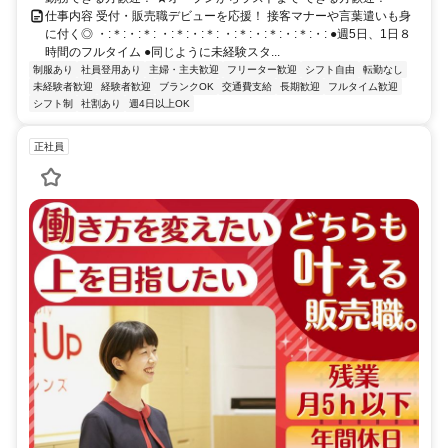
仕事内容 受付・販売職デビューを応援！ 接客マナーや言葉遣いも身
に付く◎ ・:＊:・:＊: ・:＊:・:＊: ・:＊:・:＊:・:＊:・: ●週5日、1日８
時間のフルタイム ●同じように未経験スタ...
制服あり
社員登用あり
主婦・主夫歓迎
フリーター歓迎
シフト自由
転勤なし
未経験者歓迎
経験者歓迎
ブランクOK
交通費支給
長期歓迎
フルタイム歓迎
シフト制
社割あり
週4日以上OK
正社員