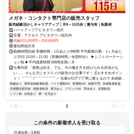
メガネ・コンタクト専門店の販売スタッフ
販売経験活かしキャリアアップ｜月9～10日休｜賞与有｜転勤有
ハートアップアピタタウン稲沢
交通・アクセス アピタタウン稲沢内
月給215,000円～250,000円
愛知県稲沢市
勤務時間詳細 実働時間：1日あたり8時間 平均勤務日数：1ヶ月あた
り20日 10:00～21:00（実働8時間／休憩60分） ▶シフトローテーシ
ョン制 ▶平均残業時間:5時間未満／月
仕事内容 「接客は好き。でも、今の働き方を続けられる自信がな
い…」 そんな方にオススメの販売のお仕事です！ ☝おすすめポイン
ト！ ￣￣￣ /￣￣￣￣￣￣ ✅ 先輩がOJTで丁寧に教えるので 未経験...
制服あり
業界未経験者歓迎
バイク通勤OK
車通勤OK
経験不問
未経験者歓迎
交通費全額支給
経験者歓迎
賞与あり
ブランクOK
育休あり
長期歓迎
シフト制
社割あり
寮・社宅あり
前へ
次へ
1
この条件の新着求人を受け取る
愛知県 / 玉野駅