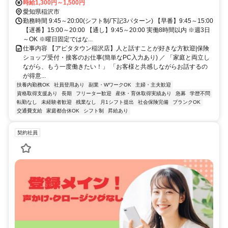
時給1,300円～1,500円
愛知県稲沢市
勤務時間 9:45～20:00(シフト制/下記3パターン) 【早番】9:45～15:00
【遅番】15:00～20:00 【通し】9:45～20:00 実働8時間以内 ※週3日
～OK ※曜日固定ではな...
仕事内容 【アピタタウン稲沢店】人と話すことが好きな方歓迎|保険
ショップ受付・接客のお仕事(簡単なPC入力あり) ／ 「家庭と両立し
ながら、もう一度働きたい！」 「お客様と共感しながらお話するの
が得意...
扶養内勤務OK
社員登用あり
副業・WワークOK
主婦・主夫歓迎
資格取得支援あり
長期
フリーター歓迎
産休・育休取得実績あり
急募
学歴不問
転勤なし
未経験者歓迎
残業なし
月1シフト提出
社会保険完備
ブランクOK
交通費支給
家庭都合休OK
シフト制
昇給あり
契約社員