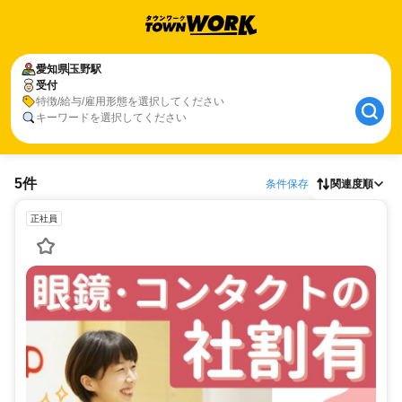
愛知県
玉野駅
受付
特徴/給与/雇用形態を選択してください
キーワードを選択してください
5件
条件保存
関連度順
正社員