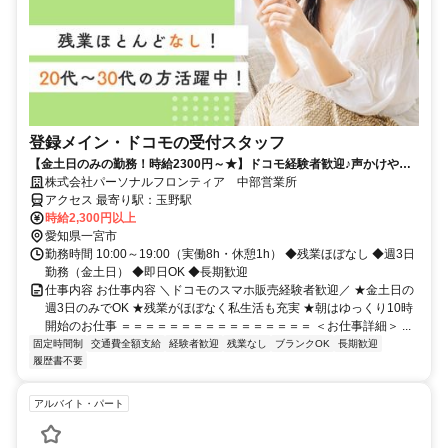
登録メイン・ドコモの受付スタッフ
【金土日のみの勤務！時給2300円～★】ドコモ経験者歓迎♪声かけやク
ロージングはナシ！
株式会社パーソナルフロンティア 中部営業所
アクセス 最寄り駅：玉野駅
時給2,300円以上
愛知県一宮市
勤務時間 10:00～19:00（実働8h・休憩1h） ◆残業ほぼなし ◆週3日
勤務（金土日） ◆即日OK ◆長期歓迎
仕事内容 お仕事内容 ＼ドコモのスマホ販売経験者歓迎／ ★金土日の
週3日のみでOK ★残業がほぼなく私生活も充実 ★朝はゆっくり10時
開始のお仕事 ＝＝＝＝＝＝＝＝＝＝＝＝＝＝＝＝ ＜お仕事詳細＞ ...
固定時間制
交通費全額支給
経験者歓迎
残業なし
ブランクOK
長期歓迎
履歴書不要
アルバイト・パート