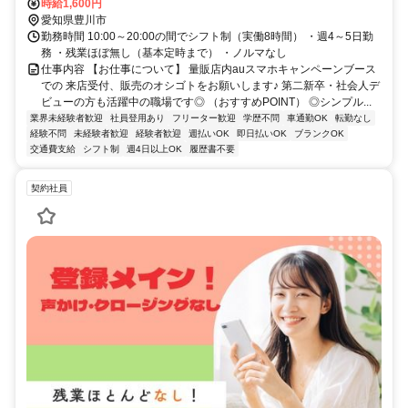
4～5日
時給1,600円
愛知県豊川市
勤務時間 10:00～20:00の間でシフト制（実働8時間） ・週4～5日勤
務 ・残業ほぼ無し（基本定時まで） ・ノルマなし
仕事内容 【お仕事について】 量販店内auスマホキャンペーンブース
での 来店受付、販売のオシゴトをお願いします♪ 第二新卒・社会人デ
ビューの方も活躍中の職場です◎ （おすすめPOINT） ◎シンプル...
業界未経験者歓迎
社員登用あり
フリーター歓迎
学歴不問
車通勤OK
転勤なし
経験不問
未経験者歓迎
経験者歓迎
週払いOK
即日払いOK
ブランクOK
交通費支給
シフト制
週4日以上OK
履歴書不要
契約社員