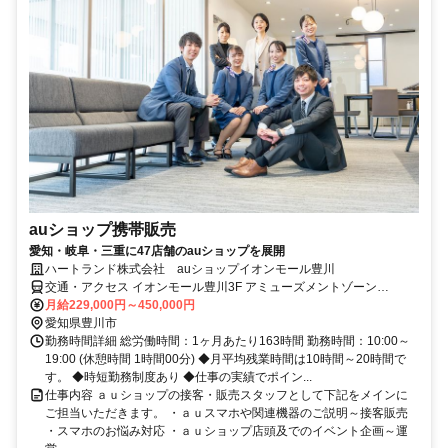
auショップ携帯販売
愛知・岐阜・三重に47店舗のauショップを展開
ハートランド株式会社 auショップイオンモール豊川
交通・アクセス イオンモール豊川3F アミューズメントゾーン
「MIRAINO」そば
月給229,000円～450,000円
愛知県豊川市
勤務時間詳細 総労働時間：1ヶ月あたり163時間 勤務時間：10:00～
19:00 (休憩時間 1時間00分) ◆月平均残業時間は10時間～20時間で
す。 ◆時短勤務制度あり ◆仕事の実績でポイン...
仕事内容 ａｕショップの接客・販売スタッフとして下記をメインに
ご担当いただきます。 ・ａｕスマホや関連機器のご説明～接客販売
・スマホのお悩み対応 ・ａｕショップ店頭及でのイベント企画～運