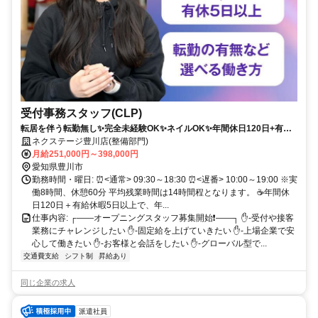
受付事務スタッフ(CLP)
転居を伴う転勤無し✨完全未経験OK✨ネイルOK✨年間休日120日+有給
休暇5日でワークライフバランスも充実❗
ネクステージ豊川店(整備部門)
月給251,000円～398,000円
愛知県豊川市
勤務時間・曜日: ⏰<通常> 09:30～18:30 ⏰<遅番> 10:00～19:00 ※実
働8時間、休憩60分 平均残業時間は14時間程となります。 ☕年間休
日120日＋有給休暇5日以上で、年...
仕事内容: ┌――オープニングスタッフ募集開始❗――┐ ✋-受付や接客
業務にチャレンジしたい ✋-固定給を上げていきたい ✋-上場企業で安
心して働きたい ✋-お客様と会話をしたい ✋-グローバル型で...
交通費支給
シフト制
昇給あり
同じ企業の求人
派遣社員