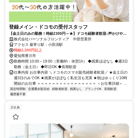
登録メイン・ドコモの受付スタッフ
【金土日のみの勤務！時給2300円～★】ドコモ経験者歓迎♪声かけやク
ロージングはナシ！
株式会社パーソナルフロンティア 中部営業所
アクセス 最寄り駅：小田渕駅
時給2,300円以上
愛知県豊川市
勤務時間 10:00～19:00（実働8h・休憩1h） ◆残業ほぼなし ◆週3日
勤務（金土日） ◆即日OK ◆長期歓迎
仕事内容 お仕事内容 ＼ドコモのスマホ販売経験者歓迎／ ★金土日の
週3日のみでOK ★残業がほぼなく私生活も充実 ★朝はゆっくり10時
開始のお仕事 ＝＝＝＝＝＝＝＝＝＝＝＝＝＝＝＝ ＜お仕事詳細＞ ...
固定時間制
交通費全額支給
経験者歓迎
残業なし
ブランクOK
長期歓迎
履歴書不要
正社員