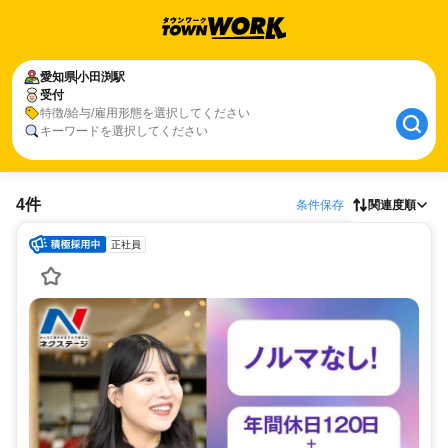
愛知県
小田渕駅
受付
特徴/給与/雇用形態を選択してください
キーワードを選択してください
4件
条件保存
関連度順
正社員