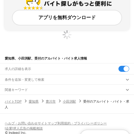
アプリを無料ダウンロード
愛知県、小田渕駅、受付のアルバイト・バイト求人情報
求人の詳細を表示
条件を追加・変更して検索
市区町村を追加・変更
関連キーワード
完全在宅ワーク 全国
シール貼り 在宅
現在地周辺
ガチャガチャ
犬カフェ
愛知県
駅を追加・変更
バイトTOP
愛知県
豊川市
小田渕駅
受付のアルバイト・バイト・求
愛知県
すべて
人
名古屋市
すべて
職種を追加・変更
JR中央本線(名古屋～塩尻)
千種区
東区
北区
西区
中村区
中区
昭和区
瑞穂区
熱田区
中川区
港区
南区
守山区
名古屋駅
金山駅
鶴舞駅
千種駅
千種駅
千種駅
大曽根駅
新守山駅
勝川駅
春日井駅
飲食・フードサービス
緑区
名東区
天白区
特徴を追加・変更
神領駅
高蔵寺駅
定光寺駅
飲食・フードサービス
すべて
ヘルプ・お問い合わせ
サイトマップ
利用規約・プライバシーポリシー
豊橋市
岡崎市
一宮市
瀬戸市
半田市
春日井市
豊川市
津島市
碧南市
刈谷市
豊田市
ホールスタッフ
キッチンスタッフ
皿洗い・洗い場
精肉・鮮魚加工
給食調理
人気
[企業]求人広告の掲載相談
JR飯田線(豊橋～天竜峡)
安城市
西尾市
蒲郡市
犬山市
常滑市
江南市
小牧市
稲沢市
新城市
東海市
大府市
雇用形態を追加・変更
パン屋（ベーカリー）
フードカウンター販売員
バー（BAR）・バーテンダー
日払いOK
高校生歓迎
学生歓迎
深夜の仕事
髪型・髪色自由
ひげOK
ネイルOK
豊橋駅
船町駅
下地駅
小坂井駅
牛久保駅
豊川駅
三河一宮駅
長山駅
江島駅
東上駅