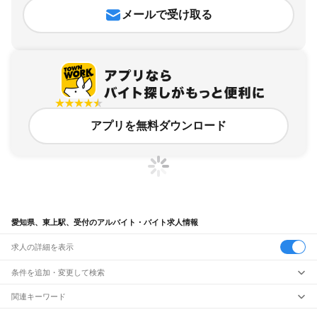
メールで受け取る
アプリを無料ダウンロード
愛知県、東上駅、受付のアルバイト・バイト求人情報
求人の詳細を表示
条件を追加・変更して検索
市区町村を追加・変更
関連キーワード
完全在宅ワーク 全国
シール貼り 在宅
現在地周辺
ガチャガチャ
犬カフェ
愛知県