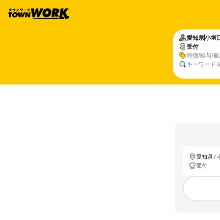
愛知県
小垣
受付
特徴/給与/
キーワード
愛知県 /
受付