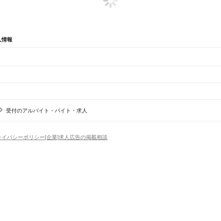
人情報
辺
ガチャガチャ
犬カフェ
受付のアルバイト・バイト・求人
区
熱田区
中川区
港区
南区
守山区
緑区
名東区
天白区
根駅
新守山駅
勝川駅
春日井駅
神領駅
高蔵寺駅
定光寺駅
ライバシーポリシー
[企業]求人広告の掲載相談
豊川市
津島市
碧南市
刈谷市
豊田市
安城市
西尾市
蒲郡市
犬山市
常滑市
江南市
小牧市
稲沢市
新城
市
弥富市
みよし市
長久手市
あま市
愛知郡
西春日井郡
丹羽郡
海部郡
知多郡
幡豆郡
額田郡
北設楽
場
精肉・鮮魚加工
給食調理
パン屋（ベーカリー）
フードカウンター販売員
バー（BAR）・
河一宮駅
長山駅
江島駅
東上駅
野田城駅
新城駅
東新町駅
茶臼山駅
三河東郷駅
大海駅
鳥居駅
長篠
・髪色自由
ひげOK
ネイルOK
ピアスOK
履歴書不要
オープニングスタッフ
留学生・外国人活躍
）
三河三谷駅
蒲郡駅
三河塩津駅
三ケ根駅
幸田駅
相見駅
岡崎駅
西岡崎駅
安城駅
三河安城駅
東刈谷
トセールス
コンビニ
フードカウンター販売員
アパレル
家電量販店・携帯販売（携帯ショップ
杷島駅
清洲駅
稲沢駅
尾張一宮駅
木曽川駅
日からOK
週4日以上OK
時間や曜日が選べる・シフト自由
固定時間・固定シフト制
シフト制
アミューズメントスタッフ
パチンコ・スロット
その他旅行・レジャー・イベント
川駅
半田駅
東成岩駅
武豊駅
の仕事
深夜の仕事
1日4時間以内OK
フルタイム歓迎
残業なし