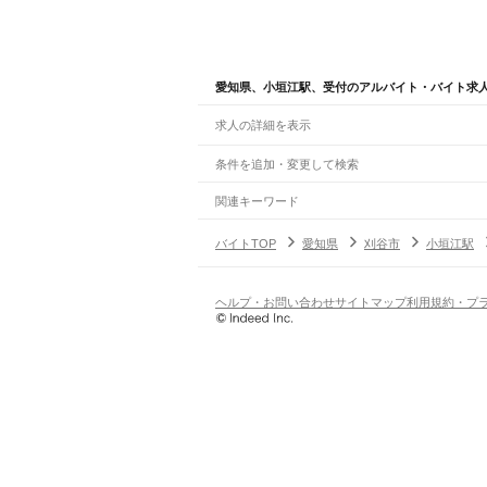
愛知県、小垣江駅、受付のアルバイト・バイト求
求人の詳細を表示
条件を追加・変更して検索
市区町村を追加・変更
関連キーワード
完全在宅ワーク 全国
シール貼り 在宅
現在地周
愛知県
駅を追加・変更
バイトTOP
愛知県
刈谷市
小垣江駅
愛知県
すべて
名古屋市
すべて
職種を追加・変更
JR中央本線(名古屋～塩尻)
千種区
東区
北区
西区
中村区
中区
昭和区
瑞穂
名古屋駅
金山駅
鶴舞駅
千種駅
千種駅
千種駅
大曽
飲食・フードサービス
ヘルプ・お問い合わせ
サイトマップ
利用規約・プ
豊橋市
岡崎市
一宮市
瀬戸市
半田市
春日井市
特徴を追加・変更
飲食・フードサービス
すべて
JR飯田線(豊橋～天竜峡)
豊明市
日進市
田原市
愛西市
清須市
北名古屋
ホールスタッフ
キッチンスタッフ
皿洗い・洗い
人気
豊橋駅
船町駅
下地駅
小坂井駅
牛久保駅
豊川駅
三
雇用形態を追加・変更
飲食店（店長・マネージャー）
日払いOK
高校生歓迎
学生歓迎
深夜の仕事
髪型
柿平駅
三河川合駅
池場駅
東栄駅
営業・販売
勤務期間
アルバイト・パート
都道府県を変更
JR東海道本線(浜松～岐阜)
営業・販売
すべて
短期
正社員
単発・1日OK
長期
期間限定（春夏冬休み等
二川駅
豊橋駅
西小坂井駅
愛知御津駅
三河大塚駅
営業
テレフォンアポインター（テレアポ）
ルー
シフト
契約社員
大高駅
笠寺駅
熱田駅
金山駅
尾頭橋駅
名古屋駅
枇
旅行・レジャー・イベント
土日祝のみOK
派遣社員
平日のみOK
週1日からOK
週2・3
旅行・レジャー・イベント
すべて
変形労働時間制
業務委託
JR武豊線
ホテルスタッフ（フロント等）
レジャー施設・
働く時間
大府駅
尾張森岡駅
緒川駅
石浜駅
東浦駅
亀崎駅
乙
倉庫・物流管理
早朝・朝の仕事
昼の仕事
夕方からの仕事
夜から