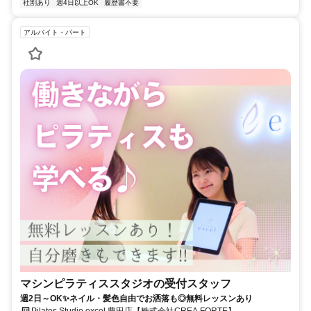
社割あり
週4日以上OK
履歴書不要
アルバイト・パート
マシンピラティススタジオの受付スタッフ
週2日～OK✨ネイル・髪色自由でお洒落も◎無料レッスンあり
Pilates Studio excel 豊田店【株式会社CREA FORTE】