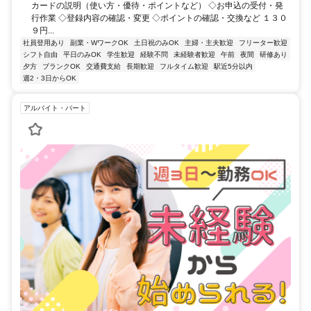
カードの説明（使い方・優待・ポイントなど） ◇お申込の受付・発
行作業 ◇登録内容の確認・変更 ◇ポイントの確認・交換など １３０
９円...
社員登用あり
副業・WワークOK
土日祝のみOK
主婦・主夫歓迎
フリーター歓迎
シフト自由
平日のみOK
学生歓迎
経験不問
未経験者歓迎
午前
夜間
研修あり
夕方
ブランクOK
交通費支給
長期歓迎
フルタイム歓迎
駅近5分以内
週2・3日からOK
アルバイト・パート