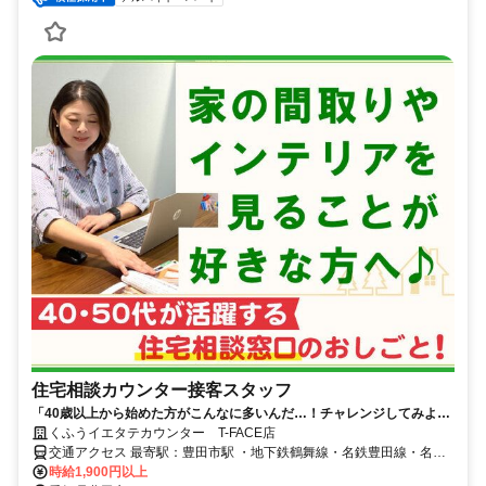
住宅相談カウンター接客スタッフ
「40歳以上から始めた方がこんなに多いんだ…！チャレンジしてみよう
かな♪」 高時給1900円～/家やインテリアが好きな40～50代未経験入社8
くふうイエタテカウンター T-FACE店
割！
交通アクセス 最寄駅：豊田市駅 ・地下鉄鶴舞線・名鉄豊田線・名鉄
三河線「豊田市駅」より徒歩1分 ・愛知環状鉄道「新豊田駅」より徒
時給1,900円以上