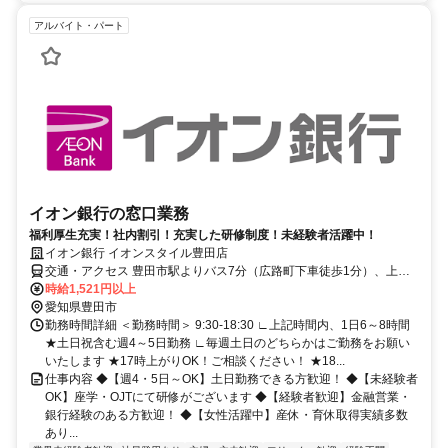
アルバイト・パート
イオン銀行の窓口業務
福利厚生充実！社内割引！充実した研修制度！未経験者活躍中！
イオン銀行 イオンスタイル豊田店
交通・アクセス 豊田市駅よりバス7分（広路町下車徒歩1分）、上挙
母駅から徒歩14分
時給1,521円以上
愛知県豊田市
勤務時間詳細 ＜勤務時間＞ 9:30-18:30 ∟上記時間内、1日6～8時間
★土日祝含む週4～5日勤務 ∟毎週土日のどちらかはご勤務をお願い
いたします ★17時上がりOK！ご相談ください！ ★18...
仕事内容 ◆【週4・5日～OK】土日勤務できる方歓迎！ ◆【未経験者
OK】座学・OJTにて研修がございます ◆【経験者歓迎】金融営業・
銀行経験のある方歓迎！ ◆【女性活躍中】産休・育休取得実績多数
あり...