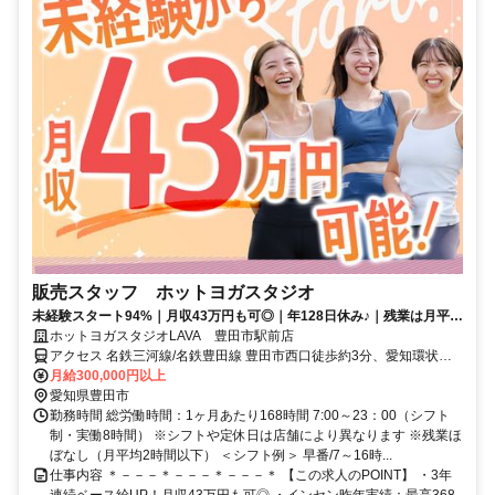
販売スタッフ ホットヨガスタジオ
未経験スタート94%｜月収43万円も可◎｜年128日休み♪｜残業は月平均
2時間以下
ホットヨガスタジオLAVA 豊田市駅前店
アクセス 名鉄三河線/名鉄豊田線 豊田市西口徒歩約3分、愛知環状鉄
道 新豊田徒歩約3分、名鉄三河線 上挙母徒歩約24分 豊田市駅改札徒
月給300,000円以上
歩2分
愛知県豊田市
勤務時間 総労働時間：1ヶ月あたり168時間 7:00～23：00（シフト
制・実働8時間） ※シフトや定休日は店舗により異なります ※残業ほ
ぼなし（月平均2時間以下） ＜シフト例＞ 早番/7～16時...
仕事内容 ＊－－－＊－－－＊－－－＊ 【この求人のPOINT】 ・3年