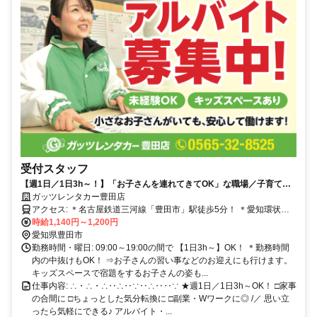
受付スタッフ
【週1日／1日3h～！】「お子さんを連れてきてOK」な職場／子育てが
一段落⇒社会復帰したい方も◎
ガッツレンタカー豊田店
アクセス: ＊名古屋鉄道三河線「豊田市」駅徒歩5分！ ＊愛知環状鉄
時給1,140円～1,200円
道「新豊田」駅徒歩3分！ ＊マイカー通勤OK(無料駐車場あり)
愛知県豊田市
勤務時間・曜日: 09:00～19:00の間で 【1日3h～】OK！ ＊勤務時間
内の中抜けもOK！ ⇒お子さんの習い事などのお迎えにも行けます。
キッズスペースで宿題をするお子さんの姿も...
仕事内容: ∴・∴・∴‥∴‥∵‥∴‥‥∵ ★週1日／1日3h～OK！ □家事
の合間に □ちょっとした気分転換に □副業・Wワークに◎ /／ 思い立
ったら気軽にできる♪ アルバイト・...