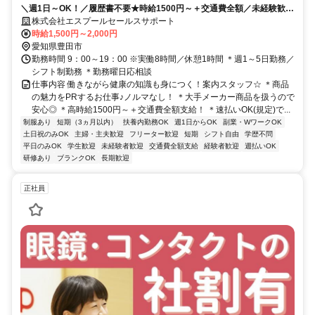
＼週1日～OK！／履歴書不要★時給1500円～＋交通費全額／未経験歓
迎！／直行直帰でラクラク！30～40代活躍中！
株式会社エスプールセールスサポート
時給1,500円～2,000円
愛知県豊田市
勤務時間 9：00～19：00 ※実働8時間／休憩1時間 ＊週1～5日勤務／
シフト制勤務 ＊勤務曜日応相談
仕事内容 働きながら健康の知識も身につく！案内スタッフ☆ ＊商品
の魅力をPRするお仕事♪ノルマなし！ ＊大手メーカー商品を扱うので
安心◎ ＊高時給1500円～＋交通費全額支給！ ＊速払いOK(規定)で...
制服あり
短期（3ヵ月以内）
扶養内勤務OK
週1日からOK
副業・WワークOK
土日祝のみOK
主婦・主夫歓迎
フリーター歓迎
短期
シフト自由
学歴不問
平日のみOK
学生歓迎
未経験者歓迎
交通費全額支給
経験者歓迎
週払いOK
研修あり
ブランクOK
長期歓迎
正社員