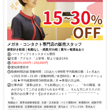
メガネ・コンタクト専門店の販売スタッフ
接客好き歓迎｜転勤なし・残業月5h程｜賞与＋報奨金あり
ハートアップイオンスタイル豊田
交通・アクセス 「上挙母」駅より徒歩14分
月給205,000円～250,000円
愛知県豊田市
勤務時間詳細 実働時間：1日あたり8時間 平均勤務日数：1ヶ月あた
り20日 9:00～21:00（実働8時間／休憩60分） ▶シフトローテーショ
ン制 ▶平均残業時間:5時間未満／月 ⏩希望の方は時...
仕事内容 「接客は好き。でも転勤はしたくない…」 「今の職場、休
みが少なくてこのまま続けられるか不安…」 そんな方にオススメの
販売のお仕事です！ ☝おすすめポイント！ ￣￣￣ /￣￣￣￣￣￣ ✨
引...
制服あり
業界未経験者歓迎
主婦・主夫歓迎
バイク通勤OK
車通勤OK
経験不問
未経験者歓迎
交通費全額支給
経験者歓迎
賞与あり
ブランクOK
育休あり