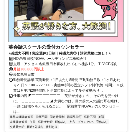
英会話スクールの受付カウンセラー
⭐英語力不問！完全週休2日制｜待遇充実◎｜講師業務は無し！⭐
NOVA豊田校/NOVAホールディングス株式会社
交通・アクセス 名鉄豊田市駅改札出て右へ徒歩1分。 T-FACE様向か
い1F朝日薬局様のビル2F・愛環新豊田駅より豊田市駅方面へ徒歩3分
月給300,000円以上
愛知県豊田市
勤務時間詳細 実働時間：1日あたり8時間 平均勤務日数：1ヶ月あた
り21日 9：00～22：00（実働8時間の固定シフト制/休憩1時間） ※残
業は月平均20時間以下 ※繁忙期によって多少変動あり ...
仕事内容 ◤￣￣￣￣￣￣￣￣ 「英語が好き」の、 その先を見つけ
に。 ＿＿＿＿＿＿＿＿◢ 大切なのは、目の前の人の話に耳を傾け、
一緒に目標を考えられること。 「駅前留学NOVA」のカウンセラー
は...
業界未経験者歓迎
学歴不問
固定時間制
職場見学可
経験不問
英語
未経験者歓迎
午前
経験者歓迎
研修あり
夕方
ブランクOK
育休あり
交通費支給
駅近5分以内
社割あり