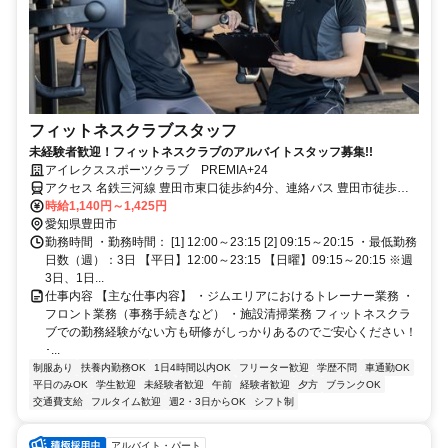
フィットネスクラブスタッフ
未経験者歓迎！フィットネスクラブのアルバイトスタッフ募集!!
アイレクススポーツクラブ PREMIA+24
アクセス 名鉄三河線 豊田市東口徒歩約4分、連絡バス 豊田市徒歩約4
分、愛知環状鉄道 新豊田徒歩約8分
時給1,140円～1,425円
愛知県豊田市
勤務時間 ・勤務時間： [1] 12:00～23:15 [2] 09:15～20:15 ・最低勤務
日数（週）：3日 【平日】12:00～23:15 【日曜】09:15～20:15 ※週
3日、1日...
仕事内容 【主な仕事内容】 ・ジムエリアにおけるトレーナー業務 ・
フロント業務（事務手続きなど） ・施設清掃業務 フィットネスクラ
ブでの勤務経験がない方も研修がしっかりあるのでご安心ください！
･...
制服あり
扶養内勤務OK
1日4時間以内OK
フリーター歓迎
学歴不問
車通勤OK
平日のみOK
学生歓迎
未経験者歓迎
午前
経験者歓迎
夕方
ブランクOK
交通費支給
フルタイム歓迎
週2・3日からOK
シフト制
アルバイト・パート