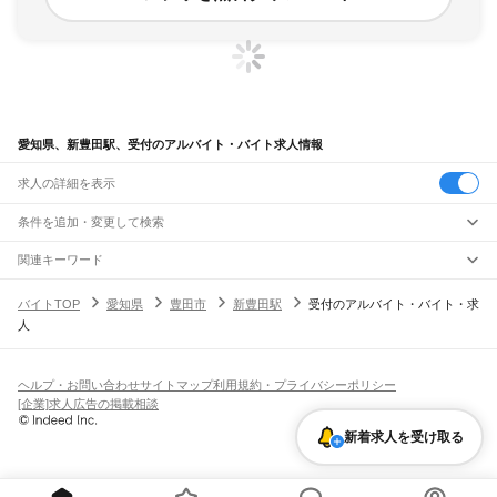
愛知県、新豊田駅、受付のアルバイト・バイト求人情報
求人の詳細を表示
条件を追加・変更して検索
市区町村を追加・変更
関連キーワード
完全在宅ワーク 全国
シール貼り 在宅
現在地周辺
ガチャガチャ
犬カフェ
愛知県
駅を追加・変更
バイトTOP
愛知県
豊田市
新豊田駅
受付のアルバイト・バイト・求
愛知県
すべて
人
名古屋市
すべて
職種を追加・変更
JR中央本線(名古屋～塩尻)
千種区
東区
北区
西区
中村区
中区
昭和区
瑞穂区
熱田区
中川区
港区
南区
守山区
名古屋駅
金山駅
鶴舞駅
千種駅
千種駅
千種駅
大曽根駅
新守山駅
勝川駅
春日井駅
飲食・フードサービス
緑区
名東区
天白区
特徴を追加・変更
神領駅
高蔵寺駅
定光寺駅
飲食・フードサービス
すべて
ヘルプ・お問い合わせ
サイトマップ
利用規約・プライバシーポリシー
豊橋市
岡崎市
一宮市
瀬戸市
半田市
春日井市
豊川市
津島市
碧南市
刈谷市
豊田市
ホールスタッフ
キッチンスタッフ
皿洗い・洗い場
精肉・鮮魚加工
給食調理
人気
[企業]求人広告の掲載相談
JR飯田線(豊橋～天竜峡)
安城市
西尾市
蒲郡市
犬山市
常滑市
江南市
小牧市
稲沢市
新城市
東海市
大府市
雇用形態を追加・変更
パン屋（ベーカリー）
フードカウンター販売員
バー（BAR）・バーテンダー
日払いOK
高校生歓迎
学生歓迎
深夜の仕事
髪型・髪色自由
ひげOK
ネイルOK
豊橋駅
船町駅
下地駅
小坂井駅
牛久保駅
豊川駅
三河一宮駅
長山駅
江島駅
東上駅
知多市
知立市
尾張旭市
高浜市
岩倉市
豊明市
日進市
田原市
愛西市
清須市
飲食店補助（開店・閉店準備）
飲食店（店長・マネージャー）
新着求人を受け取る
ピアスOK
アルバイト・パート
履歴書不要
オープニングスタッフ
留学生・外国人活躍中
野田城駅
新城駅
東新町駅
茶臼山駅
三河東郷駅
大海駅
鳥居駅
長篠城駅
本長篠駅
北名古屋市
弥富市
みよし市
長久手市
あま市
愛知郡
西春日井郡
丹羽郡
海部郡
都道府県を変更
営業・販売
勤務期間
正社員
三河大野駅
湯谷温泉駅
三河槙原駅
柿平駅
三河川合駅
池場駅
東栄駅
知多郡
幡豆郡
額田郡
北設楽郡
営業・販売
すべて
短期
契約社員
単発・1日OK
長期
期間限定（春夏冬休み等）
JR東海道本線(浜松～岐阜)
営業
テレフォンアポインター（テレアポ）
ルートセールス
コンビニ
シフト
派遣社員