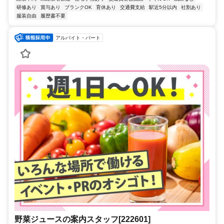
研修あり
賞与あり
ブランクOK
育休あり
交通費支給
駅近5分以内
社割あり
服装自由
履歴書不要
アルバイト・パート
野菜ジュースの案内スタッフ[222601]