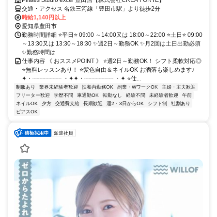
交通・アクセス 名鉄三河線「豊田市駅」より徒歩2分
時給1,140円以上
愛知県豊田市
勤務時間詳細 ⭐平日⭐ 09:00 ～14:00又は 18:00～22:00 ⭐土日⭐ 09:00
～13:30又は 13:30～18:30 ✨週2日～勤務OK ✨月2回は土日出勤必須
✨勤務時間は...
仕事内容 《 おススメPOINT 》 ⭐週2日～勤務OK！ シフト柔軟対応◎
⭐無料レッスンあり！ ⭐髪色自由＆ネイルOK お洒落も楽しめます♪
✦・┈┈┈┈┈ ・✦✦・┈┈┈┈┈ ・✦ ⭐仕...
制服あり
業界未経験者歓迎
扶養内勤務OK
副業・WワークOK
主婦・主夫歓迎
フリーター歓迎
学歴不問
車通勤OK
転勤なし
経験不問
未経験者歓迎
午前
ネイルOK
夕方
交通費支給
長期歓迎
週2・3日からOK
シフト制
社割あり
ピアスOK
派遣社員