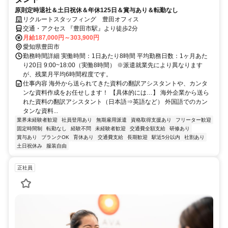
原則定時退社＆土日祝休＆年休125日＆賞与あり＆転勤なし
リクルートスタッフィング 豊田オフィス
交通・アクセス 『豊田市駅』より徒歩2分
月給187,000円～303,900円
愛知県豊田市
勤務時間詳細 実働時間：1日あたり8時間 平均勤務日数：1ヶ月あた
り20日 9:00~18:00（実働8時間） ※派遣就業先により異なります
が、残業月平均6時間程度です。
仕事内容 海外から送られてきた資料の翻訳アシスタントや、カンタ
ンな資料作成をお任せします！ 【具体的には…】 海外企業から送ら
れた資料の翻訳アシスタント（日本語⇒英語など） 外国語でのカン
タンな資料...
業界未経験者歓迎
社員登用あり
無期雇用派遣
資格取得支援あり
フリーター歓迎
固定時間制
転勤なし
経験不問
未経験者歓迎
交通費全額支給
研修あり
賞与あり
ブランクOK
育休あり
交通費支給
長期歓迎
駅近5分以内
社割あり
土日祝休み
服装自由
正社員