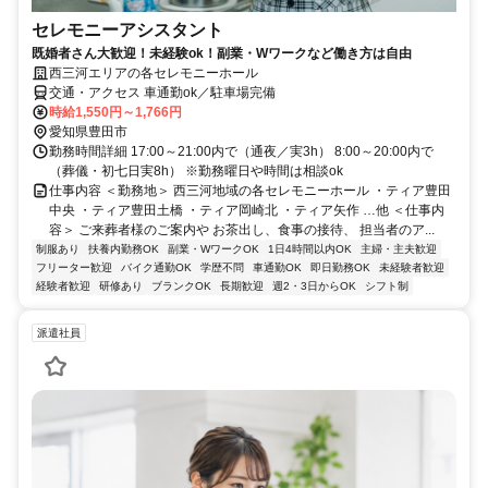
セレモニーアシスタント
既婚者さん大歓迎！未経験ok！副業・Wワークなど働き方は自由
西三河エリアの各セレモニーホール
交通・アクセス 車通勤ok／駐車場完備
時給1,550円～1,766円
愛知県豊田市
勤務時間詳細 17:00～21:00内で（通夜／実3h） 8:00～20:00内で
（葬儀・初七日実8h） ※勤務曜日や時間は相談ok
仕事内容 ＜勤務地＞ 西三河地域の各セレモニーホール ・ティア豊田
中央 ・ティア豊田土橋 ・ティア岡崎北 ・ティア矢作 …他 ＜仕事内
容＞ ご来葬者様のご案内や お茶出し、食事の接待、 担当者のア...
制服あり
扶養内勤務OK
副業・WワークOK
1日4時間以内OK
主婦・主夫歓迎
フリーター歓迎
バイク通勤OK
学歴不問
車通勤OK
即日勤務OK
未経験者歓迎
経験者歓迎
研修あり
ブランクOK
長期歓迎
週2・3日からOK
シフト制
派遣社員