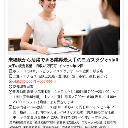
未経験から活躍できる業界最大手のヨガスタジオstaff
大手の安定基盤｜月収43万円可+インセン年12回
ホットヨガ&マシンピラティススタジオLAVA 豊田市駅前店
交通・アクセス 名鉄三河線・豊田線「豊田市駅」改札 徒歩2分
月給300,000円～600,000円
愛知県豊田市
勤務時間詳細 総労働時間：1ヶ月あたり160時間 7:00〜23：00（シフ
ト制・実働8時間） 【シフト例】 早番／7:00〜16:00 遅番／14:00〜
23:00 ※シフトは店舗により異なります...
仕事内容 ✅3年連続ベース給UP！月収43万円も可 ✅インセン年12
回！最高368万円*平均93万円 ✅94％が未経験！異業種の方も活躍
中！ ✅全米ヨガ資格RYT200が無料で取得 ✅今年から年休UP...
業界未経験者歓迎
変形労働時間制
資格取得支援あり
フリーター歓迎
学歴不問
経験不問
未経験者歓迎
住宅手当あり
交通費全額支給
ネイルOK
残業なし