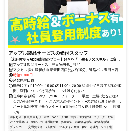
アップル製品サービスの受付スタッフ
【未経験からApple製品のプロへ】好きを「一生モノのスキル」に変え
る。賞与年2回・髪色自由・ネイル色自由・社割あり
アップル製品サービス 豊田/三軒店_7974
アクセス 愛知環状鉄道 新豊田西口徒歩約19分、連絡バス 豊田市西口
徒歩約22分、名鉄三河線 豊田市西口徒歩約22分 愛知環状鉄道「新豊
時給1,300円
田駅」から徒歩約19分
愛知県豊田市
勤務時間 (1)10:00～19:00 (2)11:00～20:00 ◎週4～5日程度 ◎勤務時
間、曜日については面接時に ご相談ください。
仕事内容 副業・WワークOK！フリーター・学生・主婦(夫)など様々
な方が活躍中です。 ＜この求人のポイント＞ ■未経験歓迎！研修・サ
ポート体制充実で安心スタート ■賞与年2回＆正社員登用あり！長期
でキ...
制服あり
社員登用あり
副業・WワークOK
主婦・主夫歓迎
フリーター歓迎
バイク通勤OK
学歴不問
車通勤OK
学生歓迎
未経験者歓迎
経験者歓迎
ブランクOK
交通費支給
長期歓迎
フルタイム歓迎
駅近5分以内
シフト制