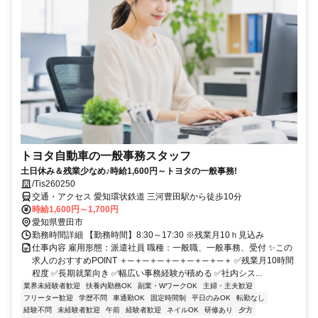
トヨタ自動車の一般事務スタッフ
土日休み＆残業少なめ♪時給1,600円～トヨタの一般事務!
/Tis260250
交通・アクセス 愛知環状鉄道 三河豊田駅から徒歩10分
時給1,600円～1,700円
愛知県豊田市
勤務時間詳細 【勤務時間】8:30～17:30 ※残業月10ｈ見込み
仕事内容 雇用形態：派遣社員 職種：一般職、一般事務、受付 ✨この
求人のおすすめPOINT ＋─＋─＋─＋─＋─＋─＋─＋ ✅残業月10時間
程度 ✅長期就業向き ✅幅広い事務経験が積める ✅社内シス...
業界未経験者歓迎
扶養内勤務OK
副業・WワークOK
主婦・主夫歓迎
フリーター歓迎
学歴不問
車通勤OK
固定時間制
平日のみOK
転勤なし
経験不問
未経験者歓迎
午前
経験者歓迎
ネイルOK
研修あり
夕方