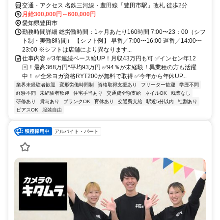
交通・アクセス 名鉄三河線・豊田線「豊田市駅」改札 徒歩2分
月給300,000円～600,000円
愛知県豊田市
勤務時間詳細 総労働時間：1ヶ月あたり160時間 7:00〜23：00（シフ
ト制・実働8時間） 【シフト例】 早番／7:00〜16:00 遅番／14:00〜
23:00 ※シフトは店舗により異なります...
仕事内容 ✅3年連続ベース給UP！月収43万円も可 ✅インセン年12
回！最高368万円*平均93万円 ✅94％が未経験！異業種の方も活躍
中！ ✅全米ヨガ資格RYT200が無料で取得 ✅今年から年休UP...
業界未経験者歓迎
変形労働時間制
資格取得支援あり
フリーター歓迎
学歴不問
経験不問
未経験者歓迎
住宅手当あり
交通費全額支給
ネイルOK
残業なし
研修あり
賞与あり
ブランクOK
育休あり
交通費支給
駅近5分以内
社割あり
ピアスOK
服装自由
アルバイト・パート