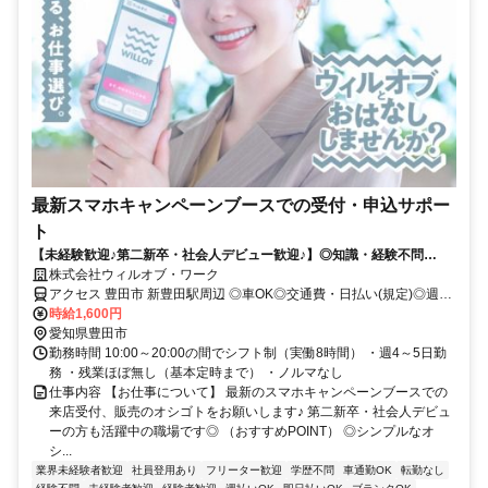
最新スマホキャンペーンブースでの受付・申込サポー
ト
【未経験歓迎♪第二新卒・社会人デビュー歓迎♪】◎知識・経験不問
◎NOサービス残業 ◎自社正社員も目指せる
株式会社ウィルオブ・ワーク
アクセス 豊田市 新豊田駅周辺 ◎車OK◎交通費・日払い(規定)◎週4
～5日
時給1,600円
愛知県豊田市
勤務時間 10:00～20:00の間でシフト制（実働8時間） ・週4～5日勤
務 ・残業ほぼ無し（基本定時まで） ・ノルマなし
仕事内容 【お仕事について】 最新のスマホキャンペーンブースでの
来店受付、販売のオシゴトをお願いします♪ 第二新卒・社会人デビュ
ーの方も活躍中の職場です◎ （おすすめPOINT） ◎シンプルなオ
シ...
業界未経験者歓迎
社員登用あり
フリーター歓迎
学歴不問
車通勤OK
転勤なし