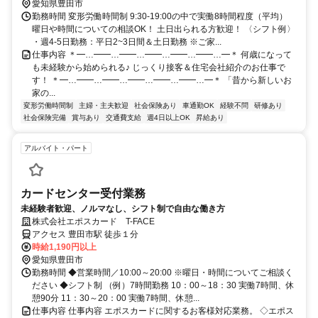
歩1分 ※車通勤OK／無料駐車場／ガソリン代支給／駐輪場あり ※豊
愛知県豊田市
田市はもちろん、岡崎市・みよし市からもアクセス可能！ 〈T-FACE
勤務時間 変形労働時間制 9:30-19:00の中で実働8時間程度（平均）
店について〉 T-FACE内の店舗になりますので、仕事終わりの買い物
曜日や時間についての相談OK！ 土日出られる方歓迎！ 〈シフト例〉
にも便利です！ 従業員用の駐車場もございますので、車通勤もOKで
・週4-5日勤務：平日2~3日間＆土日勤務 ※ご家...
す！
仕事内容 ＊━…━━…━━…━━…━━…━━…━＊ 何歳になって
も未経験から始められる♪ じっくり接客＆住宅会社紹介のお仕事で
す！ ＊━…━━…━━…━━…━━…━━…━＊ 「昔から新しいお
家の...
変形労働時間制
主婦・主夫歓迎
社会保険あり
車通勤OK
経験不問
研修あり
社会保険完備
賞与あり
交通費支給
週4日以上OK
昇給あり
アルバイト・パート
カードセンター受付業務
未経験者歓迎、ノルマなし、シフト制で自由な働き方
株式会社エポスカード T-FACE
アクセス 豊田市駅 徒歩１分
時給1,190円以上
愛知県豊田市
勤務時間 ◆営業時間／10:00～20:00 ※曜日・時間についてご相談く
ださい ◆シフト制 （例）7時間勤務 10：00～18：30 実働7時間、休
憩90分 11：30～20：00 実働7時間、休憩...
仕事内容 仕事内容 エポスカードに関するお客様対応業務。 ◇エポス