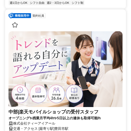
週1日からOK
シフト自由
週2・3日からOK
シフト制
契約社員
中部|楽天モバイルショップの受付スタッフ
オープニング✨残業月平均4h✨5日以上の連休も取得可能/h
株式会社ティーアイアール
交通・アクセス [最寄り駅]豊田市駅