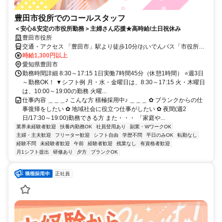
豊田市役所でのコールスタッフ
＜安心&安定の市役所勤務＞主婦さん応援★高時給/土日祝休み
豊田市役所
交通・アクセス 「豊田市」駅より徒歩10分/おいでんバス「市役所」
バス停すぐ
時給1,300円以上
愛知県豊田市
勤務時間詳細 8:30～17:15 1日実働7時間45分（休憩1時間） ⭐週3日
～勤務OK！ ▼シフト例 月・水・金曜日は、8:30～17:15 火・木曜日
は、10:00～19:00の勤務 火曜...
仕事内容 ＿＿＿♪ こんな方 積極採用中♪ ＿＿＿ ✿ ブランクからの仕
事復帰をしたい ✿ 地域社会に役立つ仕事がしたい ✿ 夜間(週2
日/17:30～19:00)勤務できる方 また・・・ 「家庭や...
業界未経験者歓迎
扶養内勤務OK
社員登用あり
副業・WワークOK
主婦・主夫歓迎
フリーター歓迎
シフト自由
学歴不問
平日のみOK
転勤なし
経験不問
未経験者歓迎
午前
経験者歓迎
残業なし
有資格者歓迎
月1シフト提出
研修あり
夕方
ブランクOK
正社員