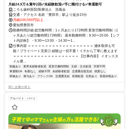
月給24.9万＆賞年2回✅未経験歓迎✅手に職付ける✅車通勤可
ころも歯科医院/医療法人 浩風会
交通・アクセス 名鉄「豊田市」駅より徒歩15分
月給249,500円以上
愛知県豊田市
勤務時間詳細 総労働時間：1ヶ月あたり172時間 変形労働時間制（1
ヶ月あたり総労働時間172時間） 基本勤務時間：9:30〜20:00 【シフ
ト内訳例】 ・9:30〜13:00 ・14:30〜1...
仕事内容 ＝＝＝＝＝＝＝＝＝＝＝＝＝＝＝＝＝＝＝ 連休取得も可
能！プライベート充実◎ 経験は一切不要！イチから丁寧に教えます
＝＝＝＝＝＝＝＝＝＝＝＝＝＝＝＝＝＝＝ 【仕事内容】 イオンスタ
イル豊...
制服あり
業界未経験者歓迎
変形労働時間制
主婦・主夫歓迎
学歴不問
車通勤OK
転勤なし
経験不問
未経験者歓迎
交通費全額支給
残業なし
研修あり
賞与あり
ブランクOK
交通費支給
長期歓迎
社割あり
長期休暇あり
同じ企業の求人
アルバイト・パート