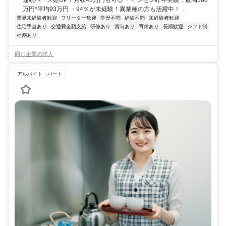
連続ベース給UP！月収43万円も可◎ ・インセン昨年実績：最高368
万円*平均93万円 ・94％が未経験！異業種の方も活躍中！ ...
業界未経験者歓迎
フリーター歓迎
学歴不問
経験不問
未経験者歓迎
住宅手当あり
交通費全額支給
研修あり
賞与あり
育休あり
長期歓迎
シフト制
社割あり
同じ企業の求人
アルバイト・パート