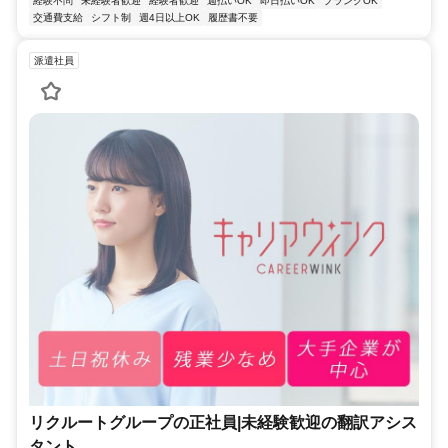
経験不問
未経験者歓迎
経験者歓迎
週払いOK
即日払いOK
ブランクOK
交通費支給
シフト制
週4日以上OK
履歴書不要
派遣社員
リクルートグループの正社員|未経験歓迎の翻訳アシス
タント