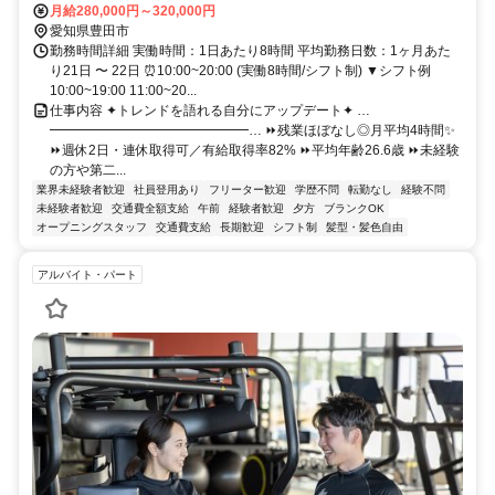
月給280,000円～320,000円
愛知県豊田市
勤務時間詳細 実働時間：1日あたり8時間 平均勤務日数：1ヶ月あた
り21日 〜 22日 ⏰10:00~20:00 (実働8時間/シフト制) ▼シフト例
10:00~19:00 11:00~20...
仕事内容 ✦トレンドを語れる自分にアップデート✦ …
━━━━━━━━━━━━━━━… ⏩残業ほぼなし◎月平均4時間✨
⏩週休2日・連休取得可／有給取得率82% ⏩平均年齢26.6歳 ⏩未経験
の方や第二...
業界未経験者歓迎
社員登用あり
フリーター歓迎
学歴不問
転勤なし
経験不問
未経験者歓迎
交通費全額支給
午前
経験者歓迎
夕方
ブランクOK
オープニングスタッフ
交通費支給
長期歓迎
シフト制
髪型・髪色自由
アルバイト・パート