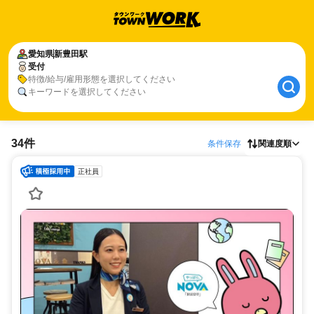
愛知県
新豊田駅
受付
特徴/給与/雇用形態を選択してください
キーワードを選択してください
34件
条件保存
関連度順
正社員