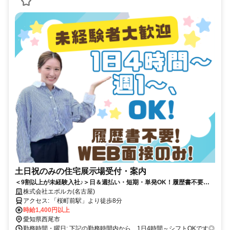
土日祝のみの住宅展示場受付・案内
＜9割以上が未経験入社♪＞日＆週払い・短期・単発OK！履歴書不要＆
WEB面接のみ！応募～最短3日でお仕事を始められます！
株式会社エボルカ(名古屋)
アクセス: 「桜町前駅」より徒歩8分
時給1,400円以上
愛知県西尾市
勤務時間・曜日: 下記の勤務時間内から、1日4時間～シフトOKです◎