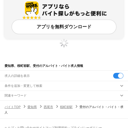
アプリを無料ダウンロード
愛知県、桜町前駅、受付のアルバイト・バイト求人情報
求人の詳細を表示
条件を追加・変更して検索
市区町村を追加・変更
関連キーワード
完全在宅ワーク 全国
シール貼り 在宅
現在地周辺
ガチャガチャ
犬カフェ
愛知県
駅を追加・変更
バイトTOP
愛知県
西尾市
桜町前駅
受付のアルバイト・バイト・求
愛知県
すべて
人
名古屋市
すべて
職種を追加・変更
JR中央本線(名古屋～塩尻)
千種区
東区
北区
西区
中村区
中区
昭和区
瑞穂区
熱田区
中川区
港区
南区
守山区
名古屋駅
金山駅
鶴舞駅
千種駅
千種駅
千種駅
大曽根駅
新守山駅
勝川駅
春日井駅
飲食・フードサービス
緑区
名東区
天白区
特徴を追加・変更
神領駅
高蔵寺駅
定光寺駅
飲食・フードサービス
すべて
ヘルプ・お問い合わせ
サイトマップ
利用規約・プライバシーポリシー