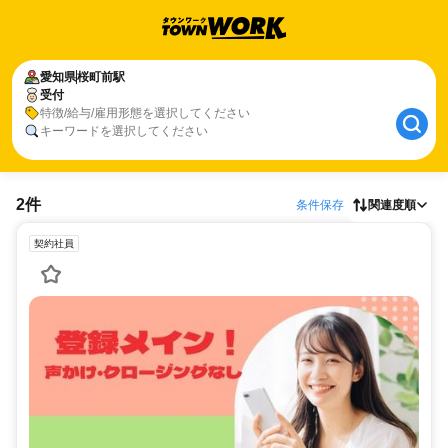
愛知県
桜町前駅
受付
特徴/給与/雇用形態を選択してください
キーワードを選択してください
2件
条件保存
関連度順
契約社員