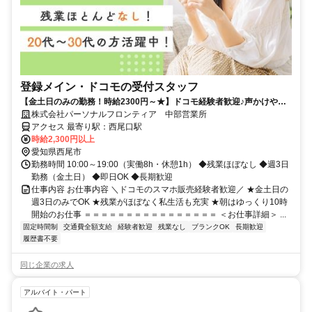
登録メイン・ドコモの受付スタッフ
【金土日のみの勤務！時給2300円～★】ドコモ経験者歓迎♪声かけやク
ロージングはナシ！
株式会社パーソナルフロンティア 中部営業所
アクセス 最寄り駅：西尾口駅
時給2,300円以上
愛知県西尾市
勤務時間 10:00～19:00（実働8h・休憩1h） ◆残業ほぼなし ◆週3日
勤務（金土日） ◆即日OK ◆長期歓迎
仕事内容 お仕事内容 ＼ドコモのスマホ販売経験者歓迎／ ★金土日の
週3日のみでOK ★残業がほぼなく私生活も充実 ★朝はゆっくり10時
開始のお仕事 ＝＝＝＝＝＝＝＝＝＝＝＝＝＝＝＝ ＜お仕事詳細＞ ...
固定時間制
交通費全額支給
経験者歓迎
残業なし
ブランクOK
長期歓迎
履歴書不要
同じ企業の求人
アルバイト・パート