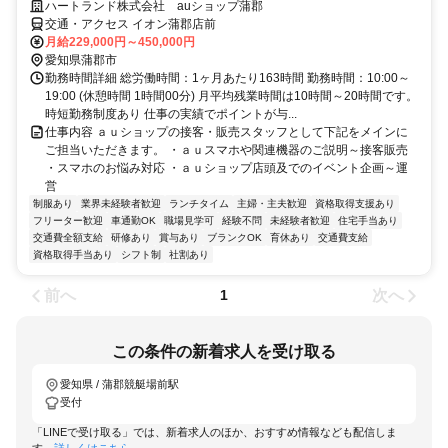
ハートランド株式会社 auショップ蒲郡
交通・アクセス イオン蒲郡店前
月給229,000円～450,000円
愛知県蒲郡市
勤務時間詳細 総労働時間：1ヶ月あたり163時間 勤務時間：10:00～
19:00 (休憩時間 1時間00分) 月平均残業時間は10時間～20時間です。
時短勤務制度あり 仕事の実績でポイントが与...
仕事内容 ａｕショップの接客・販売スタッフとして下記をメインに
ご担当いただきます。 ・ａｕスマホや関連機器のご説明～接客販売
・スマホのお悩み対応 ・ａｕショップ店頭及でのイベント企画～運
営
制服あり
業界未経験者歓迎
ランチタイム
主婦・主夫歓迎
資格取得支援あり
フリーター歓迎
車通勤OK
職場見学可
経験不問
未経験者歓迎
住宅手当あり
交通費全額支給
研修あり
賞与あり
ブランクOK
育休あり
交通費支給
資格取得手当あり
シフト制
社割あり
前へ
次へ
1
この条件の新着求人を受け取る
愛知県 / 蒲郡競艇場前駅
受付
「LINEで受け取る」では、新着求人のほか、おすすめ情報なども配信しま
す。
詳しくはこちら