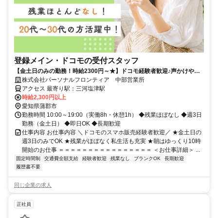
登録メイン・ドコモの受付スタッフ
【金土日のみの勤務！時給2300円～★】ドコモ経験者歓迎♪声かけやク
ロージングはナシ！
株式会社パーソナルフロンティア 中部営業所
アクセス 最寄り駅：三河塩津駅
時給2,300円以上
愛知県蒲郡市
勤務時間 10:00～19:00（実働8h・休憩1h） ◆残業ほぼなし ◆週3日
勤務（金土日） ◆即日OK ◆長期歓迎
仕事内容 お仕事内容 ＼ドコモのスマホ販売経験者歓迎／ ★金土日の
週3日のみでOK ★残業がほぼなく私生活も充実 ★朝はゆっくり10時
開始のお仕事 ＝＝＝＝＝＝＝＝＝＝＝＝＝＝＝＝ ＜お仕事詳細＞ ...
固定時間制
交通費全額支給
経験者歓迎
残業なし
ブランクOK
長期歓迎
履歴書不要
同じ企業の求人
正社員