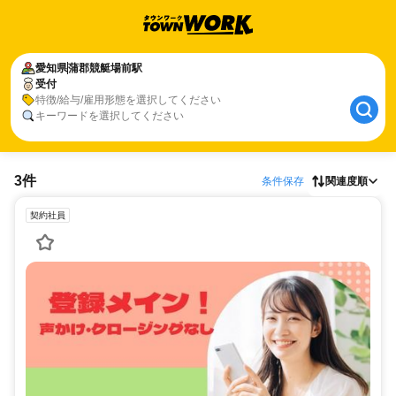
愛知県
蒲郡競艇場前駅
受付
特徴/給与/雇用形態を選択してください
キーワードを選択してください
3件
条件保存
関連度順
契約社員