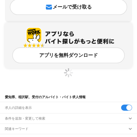
メールで受け取る
アプリを無料ダウンロード
愛知県、稲沢駅、受付のアルバイト・バイト求人情報
求人の詳細を表示
条件を追加・変更して検索
市区町村を追加・変更
関連キーワード
完全在宅ワーク 全国
シール貼り 在宅
現在地周辺
ガチャガチャ
犬カフェ
愛知県