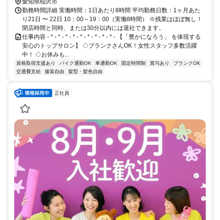
愛知県稲沢市
勤務時間詳細 実働時間：1日あたり8時間 平均勤務日数：1ヶ月あた
り21日 〜 22日 10：00～19：00（実働8時間） ※残業はほぼ無し！
閉店時間と同時、または30分以内には退社できます。
仕事内容 - * - * - * - * - * - * - * - * - * - 【「豊かになろう」 を体現する
安心のトップサロン】 ◇ブランクさんOK！女性スタッフ多数活躍
中！ ◇お休みも...
資格取得支援あり
バイク通勤OK
車通勤OK
固定時間制
賞与あり
ブランクOK
交通費支給
服装自由
髪型・髪色自由
正社員