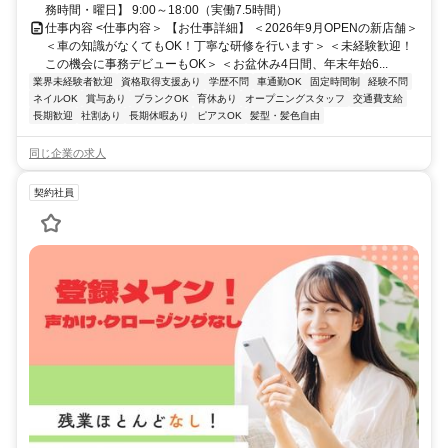
務時間・曜日】 9:00～18:00（実働7.5時間）
仕事内容 <仕事内容＞ 【お仕事詳細】 ＜2026年9月OPENの新店舗＞
＜車の知識がなくてもOK！丁寧な研修を行います＞ ＜未経験歓迎！
この機会に事務デビューもOK＞ ＜お盆休み4日間、年末年始6...
業界未経験者歓迎
資格取得支援あり
学歴不問
車通勤OK
固定時間制
経験不問
ネイルOK
賞与あり
ブランクOK
育休あり
オープニングスタッフ
交通費支給
長期歓迎
社割あり
長期休暇あり
ピアスOK
髪型・髪色自由
同じ企業の求人
契約社員