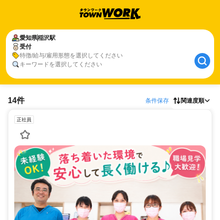
愛知県
稲沢駅
受付
特徴/給与/雇用形態を選択してください
キーワードを選択してください
14件
条件保存
関連度順
正社員