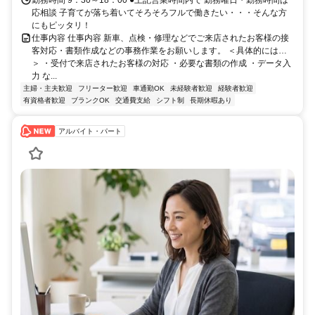
勤務時間 9：30～18：00 ●上記営業時間内で 勤務曜日・勤務時間は
応相談 子育てが落ち着いてそろそろフルで働きたい・・・そんな方
にもピッタリ！
仕事内容 仕事内容 新車、点検・修理などでご来店されたお客様の接
客対応・書類作成などの事務作業をお願いします。 ＜具体的には…
＞ ・受付で来店されたお客様の対応 ・必要な書類の作成 ・データ入
力 な...
主婦・主夫歓迎
フリーター歓迎
車通勤OK
未経験者歓迎
経験者歓迎
有資格者歓迎
ブランクOK
交通費支給
シフト制
長期休暇あり
アルバイト・パート