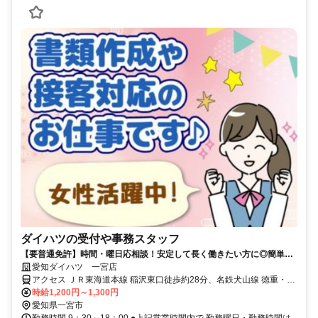
ダイハツの受付や事務スタッフ
【要普通免許】時間・曜日応相談！安定して長く働きたい方に◎簡単な
PC操作ができれば◎<長期休暇有>
愛知ダイハツ 一宮店
アクセス ＪＲ東海道本線 稲沢東口徒歩約28分、名鉄犬山線 徳重・名
古屋芸大犬山・岐阜・新可児方面口徒歩約35分、名鉄犬山線 大山寺
時給1,200円～1,300円
犬山方面口徒歩約41分 R22号「五日市場」交差点近く
愛知県一宮市