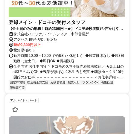
登録メイン・ドコモの受付スタッフ
【金土日のみの勤務！時給2300円～★】ドコモ経験者歓迎♪声かけやク
ロージングはナシ！
株式会社パーソナルフロンティア 中部営業所
アクセス 最寄り駅：稲沢駅
時給2,300円以上
愛知県稲沢市
勤務時間 10:00～19:00（実働8h・休憩1h） ◆残業ほぼなし ◆週3日
勤務（金土日） ◆即日OK ◆長期歓迎
仕事内容 お仕事内容 ＼ドコモのスマホ販売経験者歓迎／ ★金土日の
週3日のみでOK ★残業がほぼなく私生活も充実 ★朝はゆっくり10時
開始のお仕事 ＝＝＝＝＝＝＝＝＝＝＝＝＝＝＝＝ ＜お仕事詳細＞ ...
固定時間制
交通費全額支給
経験者歓迎
残業なし
ブランクOK
長期歓迎
履歴書不要
アルバイト・パート