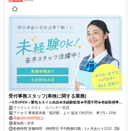
受付事務スタッフ(車検に関する業務)
＜9月OPEN＞髪色＆ネイル自由★未経験歓迎★学歴不問★有給取得率
90%以上
ファイントラスト コバック一宮店
アクセス 東海道本線「稲沢駅」より 徒歩で約25分、車で5～10分
月給260,000円以上
愛知県一宮市
勤務時間 実働時間：8時間/日 平均勤務日数：1ヶ月あたり22日 【勤