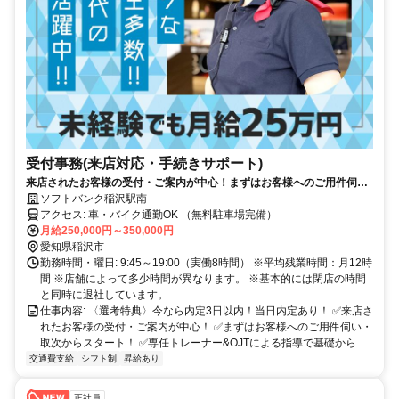
受付事務(来店対応・手続きサポート)
来店されたお客様の受付・ご案内が中心！まずはお客様へのご用件伺い
からスタート！未経験から3ヶ月程度で独り立ちが目指せるフォローあ
ソフトバンク稲沢駅南
り！
アクセス: 車・バイク通勤OK （無料駐車場完備）
月給250,000円～350,000円
愛知県稲沢市
勤務時間・曜日: 9:45～19:00（実働8時間） ※平均残業時間：月12時
間 ※店舗によって多少時間が異なります。 ※基本的には閉店の時間
と同時に退社しています。
仕事内容: 〈選考特典〉今なら内定3日以内！当日内定あり！ ✅来店さ
れたお客様の受付・ご案内が中心！ ✅まずはお客様へのご用件伺い・
取次からスタート！ ✅専任トレーナー&OJTによる指導で基礎から...
交通費支給
シフト制
昇給あり
正社員