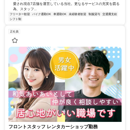
愛され現在7店舗を運営している当社。更なるサービスの充実を図る
為、スタッフ...
フリーター歓迎
バイク通勤OK
車通勤OK
未経験者歓迎
制服貸与
交通費支給
シフト制
正社員
フロントスタッフ レンタカーショップ勤務