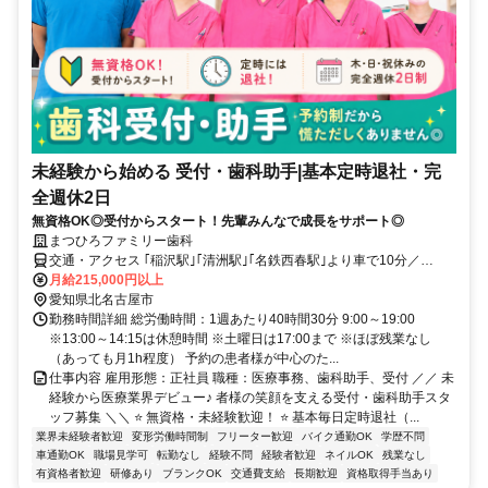
未経験から始める 受付・歯科助手|基本定時退社・完
全週休2日
無資格OK◎受付からスタート！先輩みんなで成長をサポート◎
まつひろファミリー歯科
交通・アクセス ｢稲沢駅｣｢清洲駅｣｢名鉄西春駅｣より車で10分／
R22｢中之郷｣交差点から徒歩3分／車・バイク通勤OK(駐車場完備)／
月給215,000円以上
交通費支給(規定)
愛知県北名古屋市
勤務時間詳細 総労働時間：1週あたり40時間30分 9:00～19:00
※13:00～14:15は休憩時間 ※土曜日は17:00まで ※ほぼ残業なし
（あっても月1h程度） 予約の患者様が中心のた...
仕事内容 雇用形態：正社員 職種：医療事務、歯科助手、受付 ／／ 未
経験から医療業界デビュー♪ 者様の笑顔を支える受付・歯科助手スタ
ッフ募集 ＼＼ ⭐ 無資格・未経験歓迎！ ⭐ 基本毎日定時退社（...
業界未経験者歓迎
変形労働時間制
フリーター歓迎
バイク通勤OK
学歴不問
車通勤OK
職場見学可
転勤なし
経験不問
経験者歓迎
ネイルOK
残業なし
有資格者歓迎
研修あり
ブランクOK
交通費支給
長期歓迎
資格取得手当あり