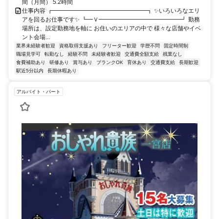
間（月間） 5.2時間
仕事内容 ┏━━━━━━━━━━━━━━━━┓ ✨いろいろなエリ
アを回るお仕事です✨ ┗━Ｖ━━━━━━━━━━━━━━┛ 勤務
場所は、設定勤務地を軸に お住いのエリアの中で 様々な店舗やイベ
ント会場...
業界未経験者歓迎
資格取得支援あり
フリーター歓迎
学歴不問
固定時間制
職場見学可
転勤なし
経験不問
未経験者歓迎
交通費全額支給
残業なし
食費補助あり
研修あり
賞与あり
ブランクOK
育休あり
交通費支給
長期歓迎
駅近5分以内
長期休暇あり
アルバイト・パート