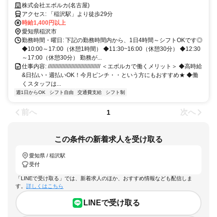
WEB面接のみ！応募～最短3日でお仕事を始められます！
株式会社エボルカ(名古屋)
アクセス: 「稲沢駅」より徒歩29分
時給1,400円以上
愛知県稲沢市
勤務時間・曜日: 下記の勤務時間内から、1日4時間～シフトOKです◎
◆10:00～17:00（休憩1時間） ◆11:30~16:00（休憩30分） ◆12:30
～17:00（休憩30分） 勤務が...
仕事内容: //////////////////////////////////// ＜エボルカで働くメリット＞ ◆高時給
&日払い・週払いOK！今月ピンチ・・という方にもおすすめ★ ◆働
くスタッフは...
週1日からOK
シフト自由
交通費支給
シフト制
前へ
次へ
1
この条件の新着求人を受け取る
愛知県 / 稲沢駅
受付
「LINEで受け取る」では、新着求人のほか、おすすめ情報なども配信しま
す。
詳しくはこちら
LINEで受け取る