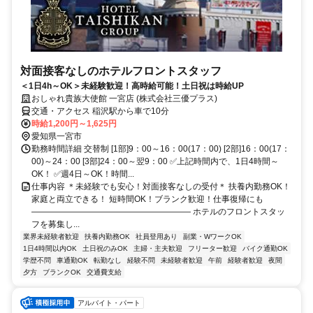
対面接客なしのホテルフロントスタッフ
＜1日4h～OK＞未経験歓迎！高時給可能！土日祝は時給UP
おしゃれ貴族大使館 一宮店 (株式会社三優プラス)
交通・アクセス 稲沢駅から車で10分
時給1,200円～1,625円
愛知県一宮市
勤務時間詳細 交替制 [1部]9：00～16：00(17：00) [2部]16：00(17：
00)～24：00 [3部]24：00～翌9：00 ✅上記時間内で、1日4時間～
OK！ ✅週4日～OK！時間...
仕事内容 ＊未経験でも安心！対面接客なしの受付＊ 扶養内勤務OK！
家庭と両立できる！ 短時間OK！ブランク歓迎！仕事復帰にも
――――――――――――――――――― ホテルのフロントスタッ
フを募集し...
業界未経験者歓迎
扶養内勤務OK
社員登用あり
副業・WワークOK
1日4時間以内OK
土日祝のみOK
主婦・主夫歓迎
フリーター歓迎
バイク通勤OK
学歴不問
車通勤OK
転勤なし
経験不問
未経験者歓迎
午前
経験者歓迎
夜間
夕方
ブランクOK
交通費支給
アルバイト・パート