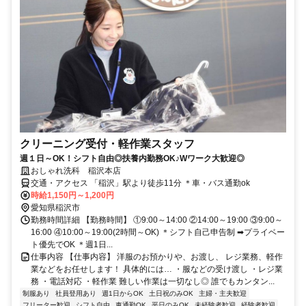
クリーニング受付・軽作業スタッフ
週１日～OK！シフト自由◎扶養内勤務OK♪Wワーク大歓迎◎
おしゃれ洗科 稲沢本店
交通・アクセス 「稲沢」駅より徒歩11分 ＊車・バス通勤ok
時給1,150円～1,200円
愛知県稲沢市
勤務時間詳細 【勤務時間】 ①9:00～14:00 ②14:00～19:00 ③9:00～
16:00 ④10:00～19:00(2時間～OK) ＊シフト自己申告制 ➡プライベー
ト優先でOK ＊週1日...
仕事内容 【仕事内容】 洋服のお預かりや、お渡し、 レジ業務、軽作
業などをお任せします！ 具体的には… ・服などの受け渡し ・レジ業
務 ・電話対応 ・軽作業 難しい作業は一切なし◎ 誰でもカンタン...
制服あり
社員登用あり
週1日からOK
土日祝のみOK
主婦・主夫歓迎
フリーター歓迎
シフト自由
車通勤OK
平日のみOK
未経験者歓迎
経験者歓迎