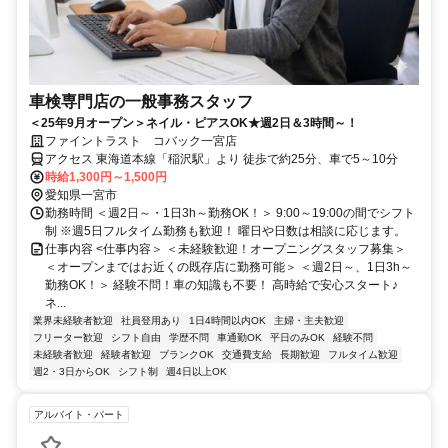
車検専門店の一般事務スタッフ
＜25年9月オープン＞ネイル・ピアスOK★週2日＆3時間～！
ファイントラスト コバック一宮店
アクセス 東海道本線「稲沢駅」より 徒歩で約25分、車で5～10分
時給1,300円～1,500円
愛知県一宮市
勤務時間 ＜週2日～・1日3h～勤務OK！＞ 9:00～19:00の間でシフト
制 ※週5日フルタイム勤務も歓迎！ 曜日や日数は相談に応じます。
仕事内容 <仕事内容＞ ＜未経験歓迎！オープニングスタッフ募集＞
＜オープンまではお近くの既存店に勤務可能＞ ＜週2日～、1日3h～
勤務OK！＞ 経験不問！車の知識も不要！ 高時給で安心スタート♪
ネ...
業界未経験者歓迎
社員登用あり
1日4時間以内OK
主婦・主夫歓迎
フリーター歓迎
シフト自由
学歴不問
車通勤OK
平日のみOK
経験不問
未経験者歓迎
経験者歓迎
ブランクOK
交通費支給
長期歓迎
フルタイム歓迎
週2・3日からOK
シフト制
週4日以上OK
アルバイト・パート