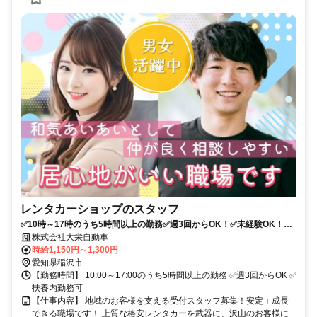
レンタカーショップのスタッフ
✅10時～17時のうち5時間以上の勤務✅週3回からOK！✅未経験OK！サ
ポート体制充実✅応募後２日以内にご連絡いたします！ 【お電話からも
株式会社大栄自動車
応募受付中！0587-96-8280】
時給1,150円～1,300円
愛知県稲沢市
【勤務時間】 10:00～17:00のうち5時間以上の勤務 ✅週3回からOK ✅
扶養内勤務可
【仕事内容】 地域のお客様を支える受付スタッフ募集！安定＋成長
できる職場です！ 上質な格安レンタカーを武器に、沢山のお客様に