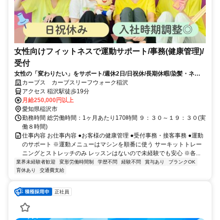
女性向けフィットネスで運動サポート/事務(健康管理)/
受付
女性の「変わりたい」をサポート/週休2日/日祝休/長期休暇/染髪・ネイ
ルOK※規定内
カーブス カーブスリーフウォーク稲沢
アクセス 稲沢駅徒歩19分
月給250,000円以上
愛知県稲沢市
勤務時間 総労働時間：1ヶ月あたり170時間 ９：３０～１９：３０(実
働８時間)
仕事内容 お仕事内容 ●お客様の健康管理 ●受付事務・接客事務 ●運動
のサポート ※運動メニューはマシンを順番に使う サーキットトレー
ニングとストレッチのみ レッスンはないので未経験でも安心 ※各...
業界未経験者歓迎
変形労働時間制
学歴不問
経験不問
賞与あり
ブランクOK
育休あり
交通費支給
正社員