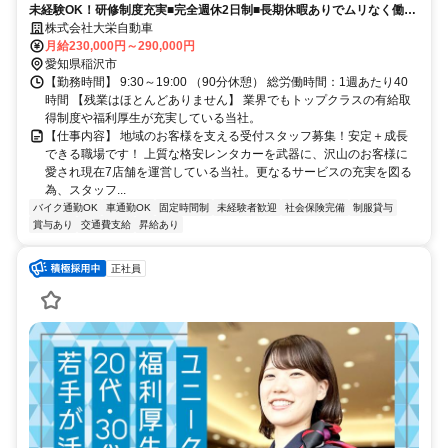
未経験OK！研修制度充実■完全週休2日制■長期休暇ありでムリなく働け
る■応募後２日以内にご連絡！
株式会社大栄自動車
月給230,000円～290,000円
愛知県稲沢市
【勤務時間】 9:30～19:00 （90分休憩） 総労働時間：1週あたり40
時間 【残業はほとんどありません】 業界でもトップクラスの有給取
得制度や福利厚生が充実している当社。
【仕事内容】 地域のお客様を支える受付スタッフ募集！安定＋成長
できる職場です！ 上質な格安レンタカーを武器に、沢山のお客様に
愛され現在7店舗を運営している当社。更なるサービスの充実を図る
為、スタッフ...
バイク通勤OK
車通勤OK
固定時間制
未経験者歓迎
社会保険完備
制服貸与
賞与あり
交通費支給
昇給あり
正社員