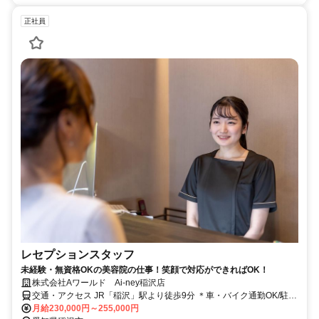
正社員
レセプションスタッフ
未経験・無資格OKの美容院の仕事！笑顔で対応ができればOK！
株式会社Aワールド Ai-ney稲沢店
交通・アクセス JR「稲沢」駅より徒歩9分 ＊車・バイク通勤OK/駐車
場完備
月給230,000円～255,000円