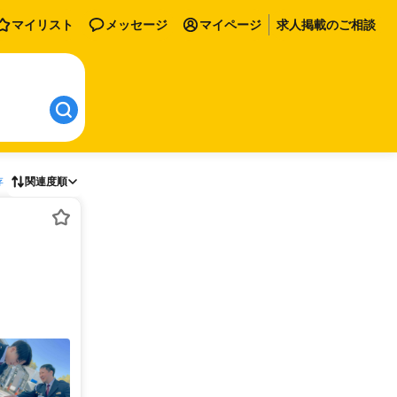
マイリスト
メッセージ
マイページ
求人掲載のご相談
存
関連度順