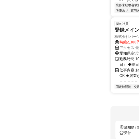
業界未経験者歓
研修あり
賞与
契約社員
登録メイ
株式会社パー
時給2,30
アクセス 
愛知県高浜
勤務時間 1
日） ◆即日
仕事内容 
OK ★残
＝＝＝＝＝＝
固定時間制
交
愛知県 /
受付