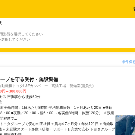
駅
雇用形態を選択してください
を選択してください
条件保
ループを守る受付・施設警備
動織機トヨタL&Fカンパニー 高浜工場 警備室(請負先)
00円～300,000円
セス 吉浜駅から徒歩30分
市
細 実働時間：1日あたり8時間 平均勤務日数：1ヶ月あたり20日 ■昼勤
18：00 ■夜勤／20：00～翌6：00 （各実働8時間、休憩120分） ※残業
間程度で...
 トヨタグループで安心の正社員 ⭐ 賞与4.7ヶ月分＋年休121日 ⭐ 有給取
可能 ⭐ 未経験スタート多数 ⭐研修・サポートも充実で安心 トヨタグループ
 豊田自動織...