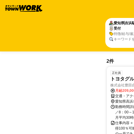
愛知県
吉浜
受付
特徴/給与/
キーワード
2件
正社員
トヨタグ
株式会社豊田自
月給209,0
交通・アク
愛知県高浜
勤務時間詳
／8：00～
月平均30時
仕事内容 ⭐
得100％
の一員である