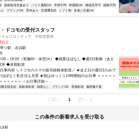
迎
資格取得支援あり
バイク通勤OK
学歴不問
車通勤OK
職場見学可
経験不問
あり
ブランクOK
育休あり
交通費支給
シフト制
友達と応募OK
ン・ドコモの受付スタッフ
ソナルフロンティア 中部営業所
0円以上
最寄り駅：吉浜駅
市
0:00～19:00（実働8h・休憩1h） ◆残業ほぼなし ◆週3日勤務（金土
OK ◆長期歓迎
お仕事内容 ＼ドコモのスマホ販売経験者歓迎／ ★金土日の週3日のみで
業がほぼなく私生活も充実 ★朝はゆっくり10時開始のお仕事 ＝＝＝＝＝
＝＝＝＝＝ ＜お仕事詳細＞ ...
通費全額支給
経験者歓迎
残業なし
ブランクOK
長期歓迎
履歴書不要
前へ
次へ
1
この条件の新着求人を受け取る
 吉浜駅