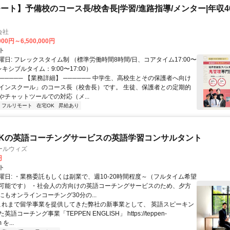
ート】予備校のコース長/校舎長|学習/進路指導/メンター|年収40
会社
000円～6,500,000円
ト
日: フレックスタイム制 （標準労働時間8時間/日、コアタイム17:00〜
レキシブルタイム：9:00〜17:00）
────── 【業務詳細】 ────── 中学生、高校生とその保護者へ向け
インスクール」のコース長（校舎長）です。 生徒、保護者との定期的
やチャットツールでの対応（メ...
フルリモート
在宅OK
昇給あり
Kの英語コーチングサービスの英語学習コンサルタント
ールウィズ
円
ト
曜日: ・業務委託もしくは副業で、週10-20時間程度～（フルタイム希望
可能です） ・社会人の方向けの英語コーチングサービスのため、夕方
もオンラインコーチング30分の...
 これまで留学事業を提供してきた弊社の新事業として、 英語スピーキン
語コーチング事業「TEPPEN ENGLISH」 https://teppen-
 を...