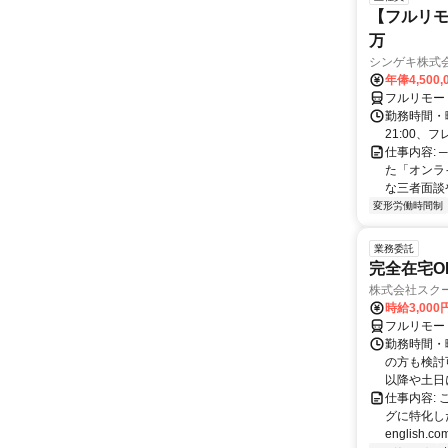
【フルリモ
万
シンゲキ株式
年俸4,500,
フルリモー
勤務時間・曜
21:00、フ
仕事内容: 
た「オンラ
な三者面談
変形労働時間制
業務委託
完全在宅O
株式会社スク
時給3,000
フルリモー
勤務時間・
の方も検討
以降や土日に
仕事内容:
グに特化した英
english.com