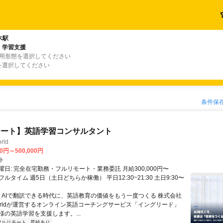
木駅
・学習支援
雇用形態を選択してください
を選択してください
条件保
モート】英語学習コンサルタント
rld
00円～500,000円
ト
日: 完全在宅勤務・フルリモート・業務委託 月給300,000円〜
円 フルタイム 週5日（土日どちらか稼働） 平日12:30~21:30 土日9:30〜
 ▼AIで翻訳できる時代に、英語教育の価値をもう一度つくる 株式会社
 Worldが運営するオンライン英語コーチングサービス「イングリード」
様の英語学習を支援します。...
フルリモート
昇給あり