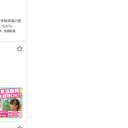
な学校現場の想
がら...
K
長期歓迎