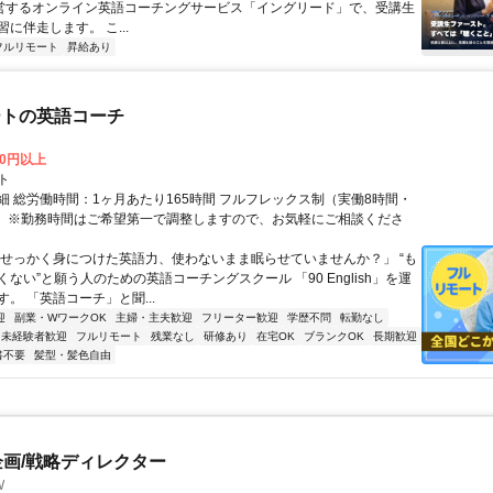
が運営するオンライン英語コーチングサービス「イングリード」で、受講生
に伴走します。 こ...
フルリモート
昇給あり
ートの英語コーチ
00円以上
ト
細 総労働時間：1ヶ月あたり165時間 フルフレックス制（実働8時間・
） ※勤務時間はご希望第一で調整しますので、お気軽にご相談くださ
「せっかく身につけた英語力、使わないまま眠らせていませんか？」 “も
ない”と願う人のための英語コーチングスクール 「90 English」を運
。 「英語コーチ」と聞...
迎
副業・WワークOK
主婦・主夫歓迎
フリーター歓迎
学歴不問
転勤なし
未経験者歓迎
フルリモート
残業なし
研修あり
在宅OK
ブランクOK
長期歓迎
書不要
髪型・髪色自由
企画/戦略ディレクター
W