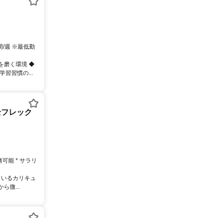
間/週 ※最低勤
を磨く環境 ◆
習習慣の...
全フレック
務可能 * サラリ
ているカリキュ
微...