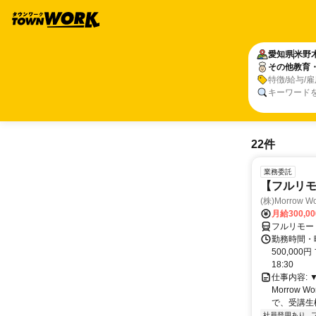
愛知県
米野
その他教育
特徴/給与/
キーワード
22件
業務委託
【フルリ
(株)Morrow Wo
月給300,0
フルリモー
勤務時間・曜
500,000
18:30
仕事内容:
Morrow
で、受講生
社員登用あり