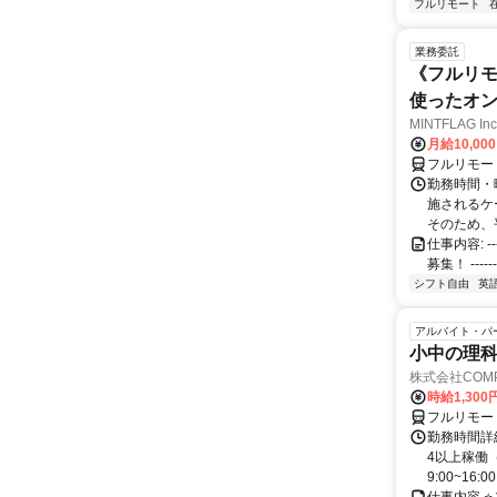
フルリモート
業務委託
《フルリモ
使ったオ
MINTFLAG 
月給10,00
フルリモー
勤務時間・曜
施されるケ
そのため、
仕事内容: ---
募集！ ---------
シフト自由
英
アルバイト・パ
小中の理科
株式会社COMP
時給1,30
フルリモー
勤務時間詳細
4以上稼働
9:00~16:0