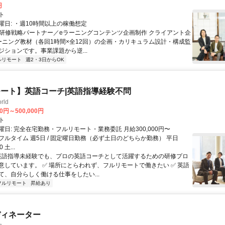
円
ト
曜日: ・週10時間以上の稼働想定
 ■研修戦略パートナー／eラーニングコンテンツ企画制作 クライアント企
ーニング教材（各回1時間×全12回）の企画・カリキュラム設計・構成監
ジションです。事業課題から逆...
ルリモート
週2・3日からOK
ート】英語コーチ|英語指導経験不問
rld
00円～500,000円
ト
日: 完全在宅勤務・フルリモート・業務委託 月給300,000円〜
0円 フルタイム 週5日 / 固定曜日勤務（必ず土日のどちらか勤務） 平日
0 土...
 英語指導未経験でも、プロの英語コーチとして活躍するための研修プロ
意しています。 ✅ 場所にとらわれず、フルリモートで働きたい ✅ 英語
て、自分らしく働ける仕事をしたい...
フルリモート
昇給あり
ディネーター