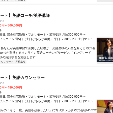
ート】英語コーチ/英語講師
rld
00円～500,000円
ト
日: 完全在宅勤務・フルリモート・業務委託 月給300,000円〜
円 フルタイム 週5日（土日どちらか稼働） 平日12:30~21:30 土日9:30〜
 ▼あなたが英語学習で苦労した経験が、受講生様の人生を変える 株式会
w Worldが運営するオンライン英語コーチングサービス「イングリード」
様の英語学習を支援します...
フルリモート
昇給あり
モート】英語カウンセラー
rld
00円～480,000円
ト
日: 完全在宅勤務・フルリモート・業務委託 月給300,000円〜
円 フルタイム 週5日（土日どちらか稼働） 平日12:30~21:30 土日9:30〜
 誰かの「もう一度、英語を頑張りたい」に寄り添う仕事 株式会社Morrow