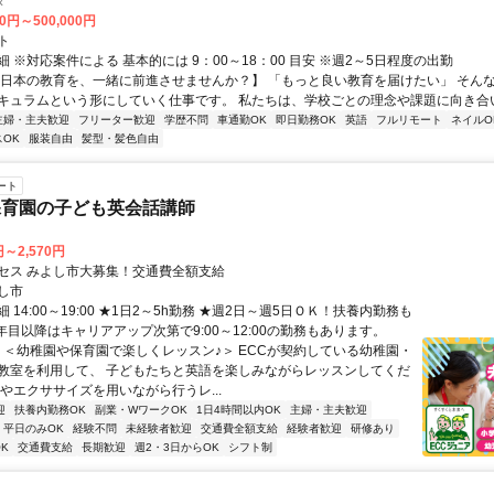
タ
00円～500,000円
ト
 ※対応案件による 基本的には 9：00～18：00 目安 ※週2～5日程度の出勤
【日本の教育を、一緒に前進させませんか？】 「もっと良い教育を届けたい」 そん
キュラムという形にしていく仕事です。 私たちは、学校ごとの理念や課題に向き合いな
主婦・主夫歓迎
フリーター歓迎
学歴不問
車通勤OK
即日勤務OK
英語
フルリモート
ネイルO
OK
服装自由
髪型・髪色自由
ート
保育園の子ども英会話講師
円～2,570円
セス みよし市大募集！交通費全額支給
し市
 14:00～19:00 ★1日2～5h勤務 ★週2日～週5日ＯＫ！扶養内勤務も
年目以降はキャリアアップ次第で9:00～12:00の勤務もあります。
ー ＜幼稚園や保育園で楽しくレッスン♪＞ ECCが契約している幼稚園・
教室を利用して、 子どもたちと英語を楽しみながらレッスンしてくだ
楽やエクササイズを用いながら行うレ...
迎
扶養内勤務OK
副業・WワークOK
1日4時間以内OK
主婦・主夫歓迎
平日のみOK
経験不問
未経験者歓迎
交通費全額支給
経験者歓迎
研修あり
K
交通費支給
長期歓迎
週2・3日からOK
シフト制