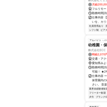
株式会社ミエ
月給200,0
フルリモー
勤務時間詳細
仕事内容 
いを、カリ
社員登用あり
シフト制
ピアス
アルバイト・パ
幼稚園・
株式会社ECC
時給2,070
交通・アク
愛知県みよ
勤務時間詳細
可能！ ★2
仕事内容 
保育園内の
さい。 音
業界未経験者歓
フリーター歓迎
夕方
ブランクO