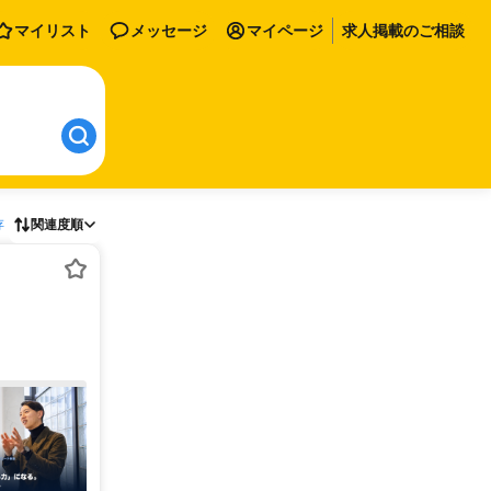
マイリスト
メッセージ
マイページ
求人掲載のご相談
存
関連度順