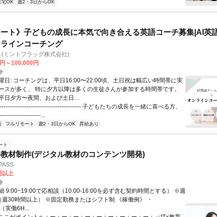
在宅OK
週2・3日からOK
ート》子どもの成長に本気で向き合える英語コーチ募集|AI英
ンラインコーチング
Inc.(ミントフラッグ株式会社)
0円～100,000円
ト
日: コーチングは、平日16:00〜22:00頃、土日祝は幅広い時間帯に実
ースが多く、 特に夕方以降は多くの生徒さんが参加する時間帯です。
平日夕方〜夜間、および土日...
----------------------------------------- 子どもたちの成長を一緒に喜べる方、
------------------...
語
フルリモート
週2・3日からOK
昇給あり
ート
教材制作(デジタル教材のコンテンツ開発)
ASS
0円以上
ト
 9:00~19:00で応相談（10:00-16:00を必ず含む契約時間とする） ※週
（週30時間以上） ※固定勤務またはシフト制 《稼働例》 ・
0（実働6H...