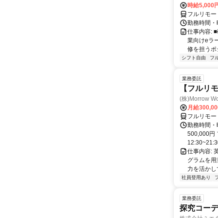
時給5,000
フルリモー
勤務時間・
仕事内容:
業向けeラ
修を担うポ
シフト自由
フ
業務委託
【フルリモ
(株)Morrow Wo
月給300,0
フルリモー
勤務時間・曜
500,00
12:30~21:3
仕事内容:
グラムを用
力を活かし
社員登用あり
業務委託
探究コー