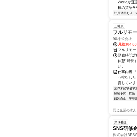
World
様の英語学習
社員登用あり
正社員
フルリモ
90株式会社
月給304,0
フルリモー
勤務時間詳
休憩1時間
い。
仕事内容 
う挫折したく
営しています
業界未経験者歓
経験不問
英語
服装自由
履歴
同じ企業の求人
業務委託
SNS研修
株式会社BES