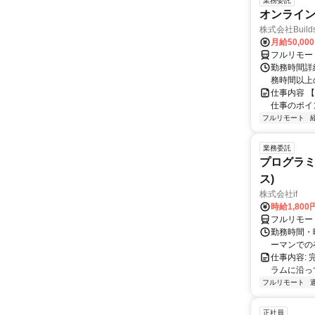
業務委託
オンライ
株式会社Build
月給50,00
フルリモー
勤務時間詳細
務時間以上
仕事内容 
仕事のポイ
フルリモート
業務委託
プログラミ
ス)
株式会社if
時給1,800
フルリモー
勤務時間・曜
ーマンでの
仕事内容:
ラムに沿っ
フルリモート
正社員