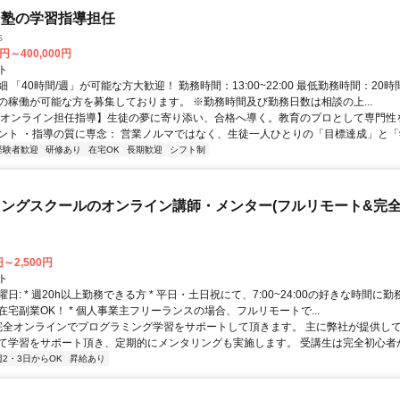
ン塾の学習指導担任
s
0円～400,000円
ト
 「40時間/週」が可能な方大歓迎！ 勤務時間：13:00~22:00 最低勤務時間：20時
の稼働が可能な方を募集しております。 ※勤務時間及び勤務日数は相談の上...
【オンライン担任指導】生徒の夢に寄り添い、合格へ導く。教育のプロとして専門性
ント ・指導の質に専念： 営業ノルマではなく、生徒一人ひとりの「目標達成」と「学
経験者歓迎
研修あり
在宅OK
長期歓迎
シフト制
ングスクールのオンライン講師・メンター(フルリモート&完
円～2,500円
ト
日: * 週20h以上勤務できる方 * 平日・土日祝にて、7:00~24:00の好きな時間に勤
在宅副業OK！ * 個人事業主フリーランスの場合、フルリモートで...
 完全オンラインでプログラミング学習をサポートして頂きます。 主に弊社が提供し
て学習をサポート頂き、定期的にメンタリングも実施します。 受講生は完全初心者から
週2・3日からOK
昇給あり