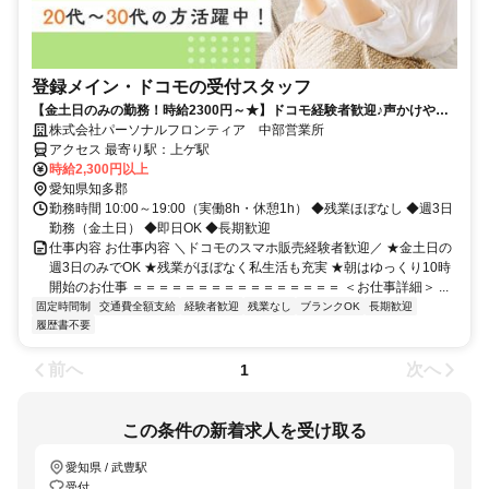
登録メイン・ドコモの受付スタッフ
【金土日のみの勤務！時給2300円～★】ドコモ経験者歓迎♪声かけやク
ロージングはナシ！
株式会社パーソナルフロンティア 中部営業所
アクセス 最寄り駅：上ゲ駅
時給2,300円以上
愛知県知多郡
勤務時間 10:00～19:00（実働8h・休憩1h） ◆残業ほぼなし ◆週3日
勤務（金土日） ◆即日OK ◆長期歓迎
仕事内容 お仕事内容 ＼ドコモのスマホ販売経験者歓迎／ ★金土日の
週3日のみでOK ★残業がほぼなく私生活も充実 ★朝はゆっくり10時
開始のお仕事 ＝＝＝＝＝＝＝＝＝＝＝＝＝＝＝＝ ＜お仕事詳細＞ ...
固定時間制
交通費全額支給
経験者歓迎
残業なし
ブランクOK
長期歓迎
履歴書不要
前へ
次へ
1
この条件の新着求人を受け取る
愛知県 / 武豊駅
受付