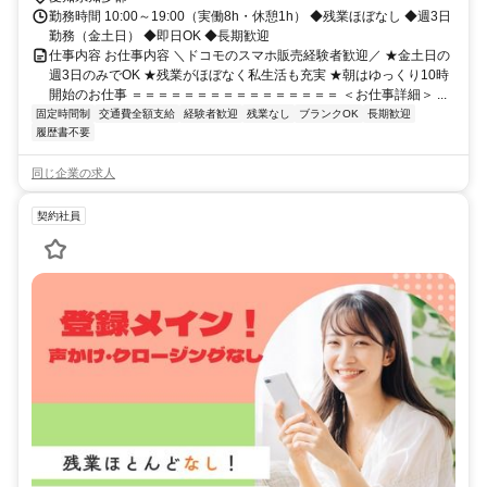
勤務時間 10:00～19:00（実働8h・休憩1h） ◆残業ほぼなし ◆週3日
勤務（金土日） ◆即日OK ◆長期歓迎
仕事内容 お仕事内容 ＼ドコモのスマホ販売経験者歓迎／ ★金土日の
週3日のみでOK ★残業がほぼなく私生活も充実 ★朝はゆっくり10時
開始のお仕事 ＝＝＝＝＝＝＝＝＝＝＝＝＝＝＝＝ ＜お仕事詳細＞ ...
固定時間制
交通費全額支給
経験者歓迎
残業なし
ブランクOK
長期歓迎
履歴書不要
同じ企業の求人
契約社員