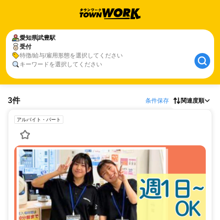
愛知県
武豊駅
受付
特徴/給与/雇用形態を選択してください
キーワードを選択してください
3件
条件保存
関連度順
アルバイト・パート