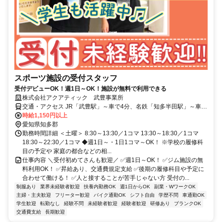
スポーツ施設の受付スタッフ
受付デビューOK！週1日～OK！施設が無料で利用できる
株式会社アクアティック 武豊事業所
交通・アクセス JR「武豊駅」～車で4分、名鉄「知多半田駅」～車で
15分 ◎車通勤OK
時給1,150円以上
愛知県知多郡
勤務時間詳細 ＜土曜＞ 8:30～13:30／1コマ 13:30～18:30／1コマ
18:30～22:30／1コマ ◆週1日～・1日1コマ～OK！ ※学校の履修科
目の予定や 家庭の都合などの相...
仕事内容 ＼受付初めてさんも歓迎／ ✅週1日～OK！ ✅ジム施設の無
料利用OK！ ✅昇給あり、交通費規定支給 ✅後期の履修科目や予定に
合わせて働ける！ ✅人と接することが苦手じゃない方 受付の...
制服あり
業界未経験者歓迎
扶養内勤務OK
週1日からOK
副業・WワークOK
主婦・主夫歓迎
フリーター歓迎
バイク通勤OK
シフト自由
学歴不問
車通勤OK
学生歓迎
転勤なし
経験不問
未経験者歓迎
経験者歓迎
研修あり
ブランクOK
交通費支給
長期歓迎