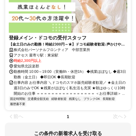
登録メイン・ドコモの受付スタッフ
【金土日のみの勤務！時給2300円～★】ドコモ経験者歓迎♪声かけやク
ロージングはナシ！
株式会社パーソナルフロンティア 中部営業所
アクセス 最寄り駅：東栄駅
時給2,300円以上
愛知県北設楽郡
勤務時間 10:00～19:00（実働8h・休憩1h） ◆残業ほぼなし ◆週3日
勤務（金土日） ◆即日OK ◆長期歓迎
仕事内容 お仕事内容 ＼ドコモのスマホ販売経験者歓迎／ ★金土日の
週3日のみでOK ★残業がほぼなく私生活も充実 ★朝はゆっくり10時
開始のお仕事 ＝＝＝＝＝＝＝＝＝＝＝＝＝＝＝＝ ＜お仕事詳細＞ ...
固定時間制
交通費全額支給
経験者歓迎
残業なし
ブランクOK
長期歓迎
履歴書不要
前へ
次へ
1
この条件の新着求人を受け取る