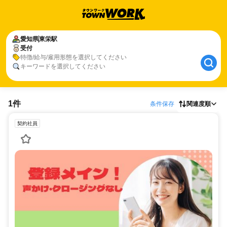
愛知県
東栄駅
受付
特徴/給与/雇用形態を選択してください
キーワードを選択してください
1件
条件保存
関連度順
契約社員