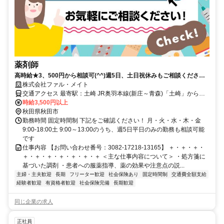
薬剤師
高時給★3、500円から相談可(^^)週5日、土日祝休みもご相談くださ
い！
株式会社ファル・メイト
交通アクセス 最寄駅：土崎 JR奥羽本線(新庄～青森)「土崎」から徒
歩10分
時給3,500円以上
秋田県秋田市
勤務時間 固定時間制 下記をご確認ください！ 月・火・水・木・金
9:00-18:00土 9:00～13:00のうち、週5日平日のみの勤務も相談可能
です
仕事内容 【お問い合わせ番号：3082-17218-13165】 ＋・＋・＋・
＋・＋・＋・＋・＋・＋・＋ ＜主な仕事内容について＞ ・処方箋に
基づいた調剤 ・患者への服薬指導、薬の効果や注意点の説...
主婦・主夫歓迎
長期
フリーター歓迎
社会保険あり
固定時間制
交通費全額支給
経験者歓迎
有資格者歓迎
社会保険完備
長期歓迎
同じ企業の求人
正社員