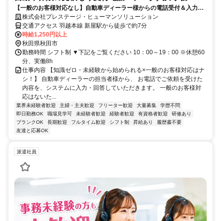
【一般のお客様対応なし】自動車ディーラー様からの電話受付＆入力事
務！丁寧なロープレ研修あり♪
株式会社プレステージ・ヒューマンソリューション
交通アクセス 羽越本線 新屋駅から徒歩で約7分
時給1,250円以上
秋田県秋田市
勤務時間 シフト制 ▼下記をご覧ください 10：00～19：00 ※休憩60
分、実働8h
仕事内容 【知識ゼロ・未経験から始められる×一般のお客様対応はナ
シ！】 自動車ディーラーの担当者様から、 お電話でご依頼を受けた
内容を、システムに入力・回答していただきます。 一般のお客様対
応はないた...
業界未経験者歓迎
主婦・主夫歓迎
フリーター歓迎
大量募集
学歴不問
即日勤務OK
職場見学可
未経験者歓迎
経験者歓迎
有資格者歓迎
研修あり
ブランクOK
長期歓迎
フルタイム歓迎
シフト制
昇給あり
履歴書不要
友達と応募OK
派遣社員