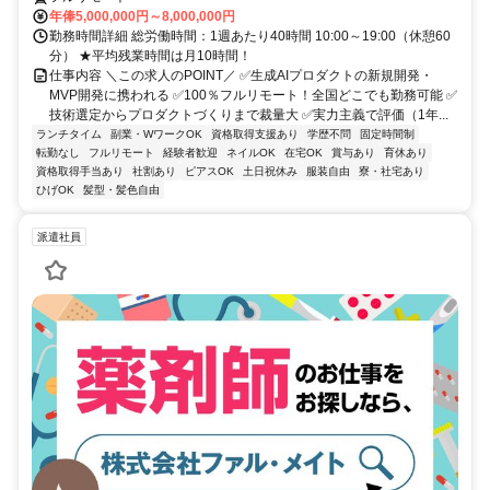
年俸5,000,000円～8,000,000円
勤務時間詳細 総労働時間：1週あたり40時間 10:00～19:00（休憩60
分） ★平均残業時間は月10時間！
仕事内容 ＼この求人のPOINT／ ✅生成AIプロダクトの新規開発・
MVP開発に携われる ✅100％フルリモート！全国どこでも勤務可能 ✅
技術選定からプロダクトづくりまで裁量大 ✅実力主義で評価（1年...
ランチタイム
副業・WワークOK
資格取得支援あり
学歴不問
固定時間制
転勤なし
フルリモート
経験者歓迎
ネイルOK
在宅OK
賞与あり
育休あり
資格取得手当あり
社割あり
ピアスOK
土日祝休み
服装自由
寮・社宅あり
ひげOK
髪型・髪色自由
派遣社員