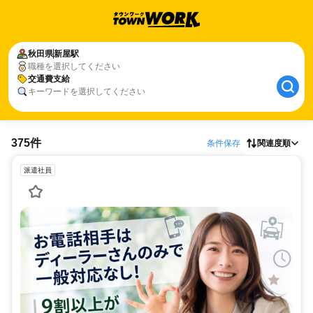
秋田県
新屋駅
職種を選択してください
交通費支給
キーワードを選択してください
375件
条件保存
関連度順
派遣社員