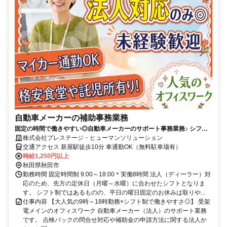
自動車メーカーの補助事務業務
固定の時間で働きやすい◎自動車メーカーのサポート事務業務♪ シフト
制で平日の用事もバッチリ◎
株式会社プレステージ・ヒューマンソリューション
交通アクセス 新屋駅徒歩10分 車通勤OK（無料駐車場有）
時給1,250円以上
秋田県秋田市
勤務時間 固定時間制 9:00～18:00＊実働8時間 法人（ディーラー）対
応のため、先方の定休日（月曜～水曜）に合わせたシフトとなりま
す。 シフト制ではあるものの、平日の曜日固定のお休みは取りや...
仕事内容 【大人気の9時～18時勤務×シフト制で働きやすさ◎】 受架
電メインのオフィスワーク 自動車メーカー（法人）のサポート業務
です。 点検パックの問合せ対応や補助金の申請方法に関する法人か