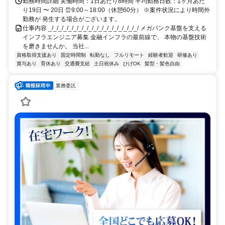
勤務時間詳細 実働時間：1日あたり8時間 平均勤務日数：1ヶ月あた
り19日 〜 20日 ⏰9:00～18:00（休憩60分） ※案件状況により時間外
勤務が 発生する場合がございます。
仕事内容 _/_/_/_/_/_/_/_/_/_/_/_/_/_/_/_/_/_/ メガバンク基盤を支える
インフラエンジニア募集 金融インフラの最前線で、 本物の基盤技術
を磨きませんか。 当社...
資格取得支援あり
固定時間制
転勤なし
フルリモート
経験者歓迎
研修あり
賞与あり
育休あり
交通費支給
土日祝休み
ひげOK
髪型・髪色自由
業務委託