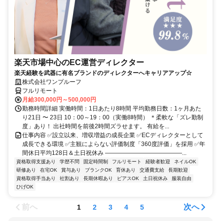
楽天市場中心のEC運営ディレクター
楽天経験を武器に有名ブランドのディレクターへキャリアアップ☆
株式会社ワンプルーフ
フルリモート
月給300,000円～500,000円
勤務時間詳細 実働時間：1日あたり8時間 平均勤務日数：1ヶ月あた
り21日 〜 23日 10：00～19：00（実働8時間） ＊柔軟な「ズレ勤制
度」あり！ 出社時間を前後2時間ズラせます。 有給を...
仕事内容 ✅設立以来、増収増益の成長企業 ✅ECディレクターとして
成長できる環境 ✅主観によらない評価制度「360度評価」を採用 ✅年
間休日平均128日＆土日祝休み ―――――――――――――...
資格取得支援あり
学歴不問
固定時間制
フルリモート
経験者歓迎
ネイルOK
研修あり
在宅OK
賞与あり
ブランクOK
育休あり
交通費支給
長期歓迎
資格取得手当あり
社割あり
長期休暇あり
ピアスOK
土日祝休み
服装自由
ひげOK
前へ
次へ
1
2
3
4
5