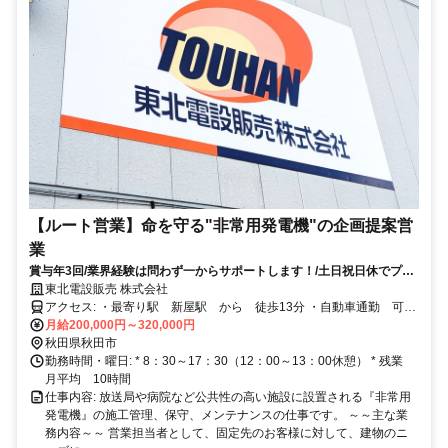
【ルート営業】命を守る"非常用発電機"の企画提案営
業
賞与年3回/業界経験は問わず一からサポートします！/土日祝日休でプラ
イベート充実
東北電設販売 株式会社
アクセス: ・最寄り駅 新屋駅 から 徒歩13分 ・自動車通勤 可
（無料駐車場あり）
月給200,000円～320,000円
秋田県秋田市
勤務時間・曜日: * 8：30～17：30（12：00～13：00休憩） * 残業
月平均 10時間
仕事内容: 放送局や病院など公共性の高い施設に設置される『非常用
発電機』の施工管理、保守、メンテナンスの仕事です。 ～～主な業
務内容～～ 営業担当者として、固定先のお客様に対して、建物のニ