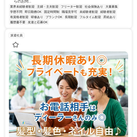
らのお問...
業界未経験者歓迎
主婦・主夫歓迎
フリーター歓迎
社会保険あり
大量募集
学歴不問
即日勤務OK
固定時間制
職場見学可
未経験者歓迎
経験者歓迎
有資格者歓迎
研修あり
ブランクOK
長期歓迎
フルタイム歓迎
昇給あり
履歴書不要
友達と応募OK
派遣社員