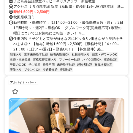
(夫)/学生も活躍中！
子ども英会話教室ペッピーキッズクラブ 新屋教室
アクセス ＪＲ羽越本線 新屋（秋田県）徒歩約12分 JR羽越本線「新屋
駅」より徒歩12分 ／近隣教室への勤務も応相談 ※屋内禁煙
時給1,600円～2,500円
秋田県秋田市
勤務時間 ・勤務時間： [1] 14:00～21:00 ・最低勤務日数（週）：2日
1日5時間～・週2日～勤務OK！ ダブルワーク可(同業種不可) 希望の
曜日についてはお気軽にご相談下さい！ ※...
仕事内容 ＊子どもと英語が好きな方にピッタリ♪働きながら英語を学
べます◎＊ 【給与】時給1,600円～2,500円 【勤務時間】14：00～
21：00（1日5h～/週2日～勤務OK！） 【募集要件】経...
制服あり
業界未経験者歓迎
扶養内勤務OK
社員登用あり
副業・WワークOK
主婦・主夫歓迎
資格取得支援あり
フリーター歓迎
バイク通勤OK
車通勤OK
平日のみOK
学生歓迎
経験不問
未経験者歓迎
経験者歓迎
有資格者歓迎
研修あり
ブランクOK
交通費支給
長期歓迎
アルバイト・パート