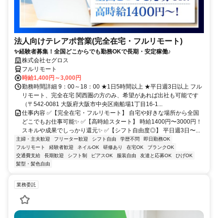
法人向けテレアポ営業(完全在宅・フルリモート)
✨経験者募集！全国どこからでも勤務OKで長期・安定稼働♪
株式会社セグロス
フルリモート
時給1,400円～3,000円
勤務時間詳細 9：00～18：00 ★1日5時間以上 ★平日週3日以上 フル
リモート、完全在宅 関西圏の方のみ、希望があれば出社も可能です
（〒542-0081 大阪府大阪市中央区南船場1丁目16-1...
仕事内容 ✅【完全在宅・フルリモート】 自宅や好きな場所から全国
どこでもお仕事可能✨ ✅【高時給スタート】 時給1400円〜3000円！
スキルや成果でしっかり還元✨ ✅【シフト自由度◎】 平日週3日〜...
主婦・主夫歓迎
フリーター歓迎
シフト自由
学歴不問
即日勤務OK
フルリモート
経験者歓迎
ネイルOK
研修あり
在宅OK
ブランクOK
交通費支給
長期歓迎
シフト制
ピアスOK
服装自由
友達と応募OK
ひげOK
髪型・髪色自由
業務委託