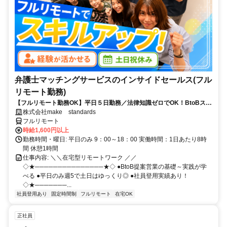
弁護士マッチングサービスのインサイドセールス(フル
リモート勤務)
【フルリモート勤務OK】平日５日勤務／法律知識ゼロでOK！BtoBスキ
ルが身につく営業職
株式会社make standards
フルリモート
時給1,600円以上
勤務時間・曜日: 平日のみ 9：00～18：00 実働時間：1日あたり8時
間 休憩1時間
仕事内容: ＼＼在宅型リモートワーク ／／
◇★───────────────★◇ ●BtoB提案営業の基礎～実践が学
べる ●平日のみ週5で土日はゆっくり◎ ●社員登用実績あり！
◇★───────...
社員登用あり
固定時間制
フルリモート
在宅OK
正社員