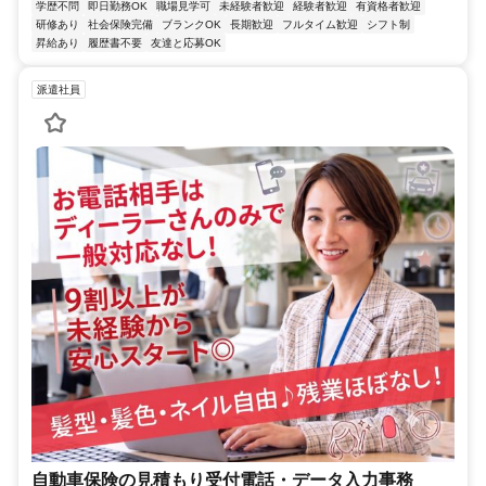
学歴不問
即日勤務OK
職場見学可
未経験者歓迎
経験者歓迎
有資格者歓迎
研修あり
社会保険完備
ブランクOK
長期歓迎
フルタイム歓迎
シフト制
昇給あり
履歴書不要
友達と応募OK
派遣社員
自動車保険の見積もり受付電話・データ入力事務