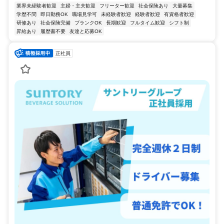
業界未経験者歓迎
主婦・主夫歓迎
フリーター歓迎
社会保険あり
大量募集
学歴不問
即日勤務OK
職場見学可
未経験者歓迎
経験者歓迎
有資格者歓迎
研修あり
社会保険完備
ブランクOK
長期歓迎
フルタイム歓迎
シフト制
昇給あり
履歴書不要
友達と応募OK
正社員