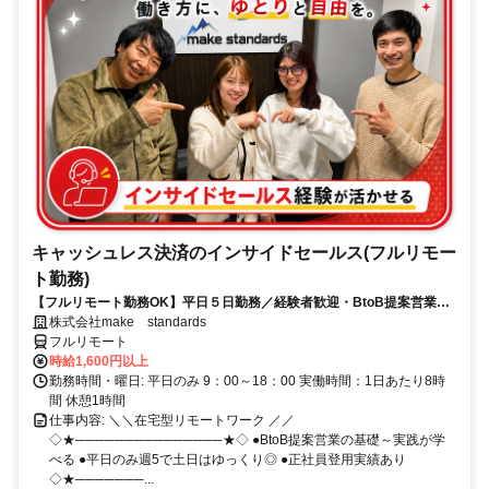
キャッシュレス決済のインサイドセールス(フルリモー
ト勤務)
【フルリモート勤務OK】平日５日勤務／経験者歓迎・BtoB提案営業で
スキルアップ
株式会社make standards
フルリモート
時給1,600円以上
勤務時間・曜日: 平日のみ 9：00～18：00 実働時間：1日あたり8時
間 休憩1時間
仕事内容: ＼＼在宅型リモートワーク ／／
◇★───────────────★◇ ●BtoB提案営業の基礎～実践が学
べる ●平日のみ週5で土日はゆっくり◎ ●正社員登用実績あり
◇★───────...