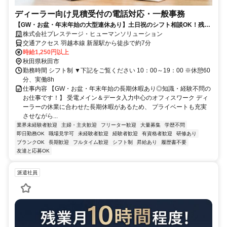
ディーラー向け見積受付の電話対応・一般事務
【GW・お盆・年末年始の大型連休あり】土日祝のシフト相談OK！残業
なしで無理なく働ける環境♪
株式会社プレステージ・ヒューマンソリューション
交通アクセス 羽越本線 新屋駅から徒歩で約7分
時給1,250円以上
秋田県秋田市
勤務時間 シフト制 ▼下記をご覧ください 10：00～19：00 ※休憩60
分、実働8h
仕事内容 【GW・お盆・年末年始の長期休暇あり◎知識・経験不問の
お仕事です！】 受電メイン＆データ入力中心のオフィスワーク ディ
ーラーの休業に合わせた長期休暇があるため、 プライベートも充実
させながら...
業界未経験者歓迎
主婦・主夫歓迎
フリーター歓迎
大量募集
学歴不問
即日勤務OK
職場見学可
未経験者歓迎
経験者歓迎
有資格者歓迎
研修あり
ブランクOK
長期歓迎
フルタイム歓迎
シフト制
昇給あり
履歴書不要
友達と応募OK
派遣社員