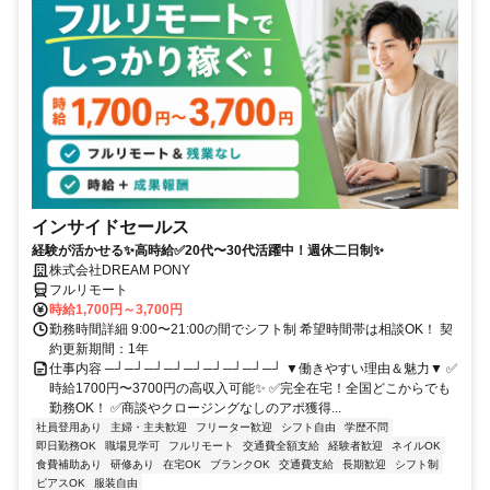
インサイドセールス
経験が活かせる✨高時給✅20代〜30代活躍中！週休二日制✨
株式会社DREAM PONY
フルリモート
時給1,700円～3,700円
勤務時間詳細 9:00〜21:00の間でシフト制 希望時間帯は相談OK！ 契
約更新期間：1年
仕事内容 ─┘─┘─┘─┘─┘─┘─┘─┘─┘ ▼働きやすい理由＆魅力▼ ✅
時給1700円〜3700円の高収入可能✨ ✅完全在宅！全国どこからでも
勤務OK！ ✅商談やクロージングなしのアポ獲得...
社員登用あり
主婦・主夫歓迎
フリーター歓迎
シフト自由
学歴不問
即日勤務OK
職場見学可
フルリモート
交通費全額支給
経験者歓迎
ネイルOK
食費補助あり
研修あり
在宅OK
ブランクOK
交通費支給
長期歓迎
シフト制
ピアスOK
服装自由