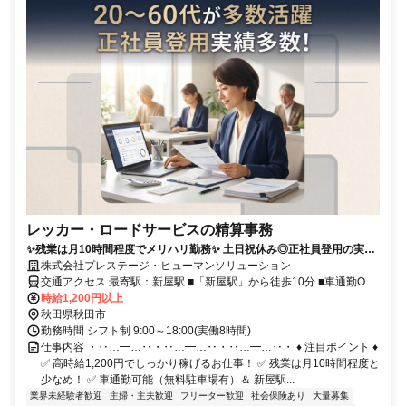
レッカー・ロードサービスの精算事務
✨残業は月10時間程度でメリハリ勤務✨ 土日祝休み◎正社員登用の実績
も多い職場です！
株式会社プレステージ・ヒューマンソリューション
交通アクセス 最寄駅：新屋駅 ■「新屋駅」から徒歩10分 ■車通勤OK
■無料駐車場あり
時給1,200円以上
秋田県秋田市
勤務時間 シフト制 9:00～18:00(実働8時間)
仕事内容 ・‥…━…‥・‥…━…‥・‥…━…‥・ ♦ 注目ポイント ♦
✅ 高時給1,200円でしっかり稼げるお仕事！ ✅ 残業は月10時間程度と
少なめ！ ✅ 車通勤可能（無料駐車場有）＆ 新屋駅...
業界未経験者歓迎
主婦・主夫歓迎
フリーター歓迎
社会保険あり
大量募集