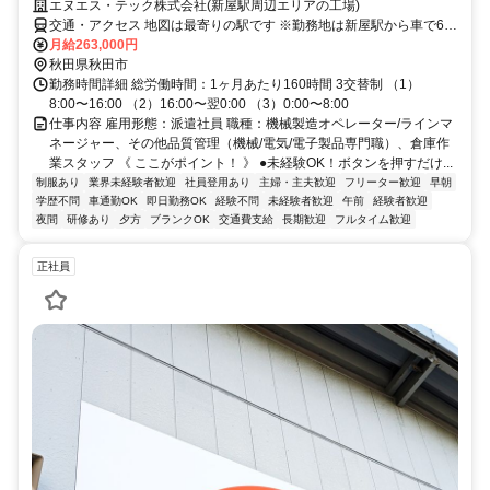
エヌエス・テック株式会社(新屋駅周辺エリアの工場)
交通・アクセス 地図は最寄りの駅です ※勤務地は新屋駅から車で6分
圏内 ※車通勤OK
月給263,000円
秋田県秋田市
勤務時間詳細 総労働時間：1ヶ月あたり160時間 3交替制 （1）
8:00〜16:00 （2）16:00〜翌0:00 （3）0:00〜8:00
仕事内容 雇用形態：派遣社員 職種：機械製造オペレーター/ラインマ
ネージャー、その他品質管理（機械/電気/電子製品専門職）、倉庫作
業スタッフ 《 ここがポイント！ 》 ●未経験OK！ボタンを押すだけ...
制服あり
業界未経験者歓迎
社員登用あり
主婦・主夫歓迎
フリーター歓迎
早朝
学歴不問
車通勤OK
即日勤務OK
経験不問
未経験者歓迎
午前
経験者歓迎
夜間
研修あり
夕方
ブランクOK
交通費支給
長期歓迎
フルタイム歓迎
正社員