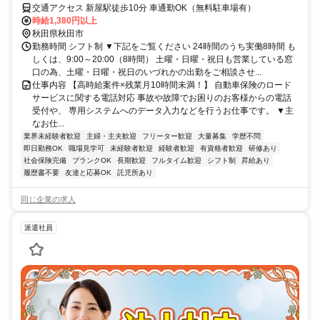
交通アクセス 新屋駅徒歩10分 車通勤OK（無料駐車場有）
時給1,380円以上
秋田県秋田市
勤務時間 シフト制 ▼下記をご覧ください 24時間のうち実働8時間 も
しくは、9:00～20:00（8時間） 土曜・日曜・祝日も営業している窓
口の為、土曜・日曜・祝日のいづれかの出勤をご相談させ...
仕事内容 【高時給案件×残業月10時間未満！】 自動車保険のロード
サービスに関する電話対応 事故や故障でお困りのお客様からの電話
受付や、 専用システムへのデータ入力などを行うお仕事です。 ▼主
なお仕...
業界未経験者歓迎
主婦・主夫歓迎
フリーター歓迎
大量募集
学歴不問
即日勤務OK
職場見学可
未経験者歓迎
経験者歓迎
有資格者歓迎
研修あり
社会保険完備
ブランクOK
長期歓迎
フルタイム歓迎
シフト制
昇給あり
履歴書不要
友達と応募OK
託児所あり
同じ企業の求人
派遣社員