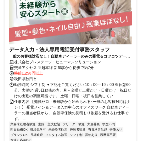
データ入力・法人専用電話受付事務スタッフ
一般のお客様対応なし！自動車ディーラーのみの受電＆コツコツデータ
入力事務♪丁寧な研修があるので専門知識ゼロ・未経験でも安心！
株式会社プレステージ・ヒューマンソリューション
交通アクセス 羽越本線 新屋駅から徒歩で約7分
時給1,250円以上
秋田県秋田市
勤務時間 シフト制 ▼下記をご覧ください 10：00～19：00 ※休憩60
分、実働8h 週5日勤務の内、月～金曜と土曜だけ・日曜だけ・祝日だ
けの出勤の調整可能です。 土曜・日曜・祝日も営業してい...
仕事内容 【知識ゼロ・未経験から始められる×一般のお客様対応はナ
シ！】 受電メイン＆データ入力中心のオフィスワーク 自動車ディー
ラーの担当者様から、 自動車保険の見積もり依頼を受けるお仕事で
す。 ...
業界未経験者歓迎
主婦・主夫歓迎
フリーター歓迎
大量募集
学歴不問
即日勤務OK
職場見学可
未経験者歓迎
経験者歓迎
有資格者歓迎
研修あり
ブランクOK
長期歓迎
フルタイム歓迎
シフト制
昇給あり
履歴書不要
友達と応募OK