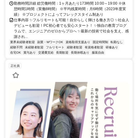
勤務時間詳細 総労働時間：1ヶ月あたり173時間 10:00～19:00 ※休
憩時間1時間（実働8時間） ※平均残業時間：月6時間（2023年度実
績） ※プロジェクトによってフレックスタイム制あり
仕事内容 ✨フルリモートも可能！自分らしく輝ける働き方◎ ✨社会人
デビューも歓迎！PC初心者でも安心スタート！ ✨独自の教育プログ
ラムで、エンジニアのゼロからプロへ ✨最新の技術で社会を支え、感
謝され...
業界未経験者歓迎
副業・WワークOK
資格取得支援あり
固定時間制
転勤なし
経験不問
未経験者歓迎
フルリモート
経験者歓迎
有資格者歓迎
研修あり
在宅OK
賞与あり
交通費支給
長期歓迎
長期休暇あり
服装自由
正社員