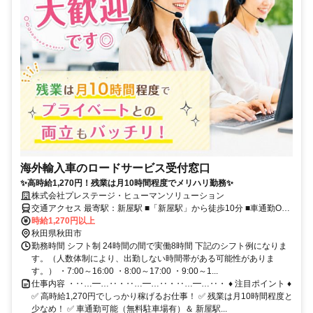
海外輸入車のロードサービス受付窓口
✨高時給1,270円！残業は月10時間程度でメリハリ勤務✨
株式会社プレステージ・ヒューマンソリューション
交通アクセス 最寄駅：新屋駅 ■「新屋駅」から徒歩10分 ■車通勤OK
■無料駐車場あり
時給1,270円以上
秋田県秋田市
勤務時間 シフト制 24時間の間で実働8時間 下記のシフト例になりま
す。（人数体制により、出勤しない時間帯がある可能性がありま
す。） ・7:00～16:00 ・8:00～17:00 ・9:00～1...
仕事内容 ・‥…━…‥・‥…━…‥・‥…━…‥・ ♦ 注目ポイント ♦
✅ 高時給1,270円でしっかり稼げるお仕事！ ✅ 残業は月10時間程度と
少なめ！ ✅ 車通勤可能（無料駐車場有）＆ 新屋駅...