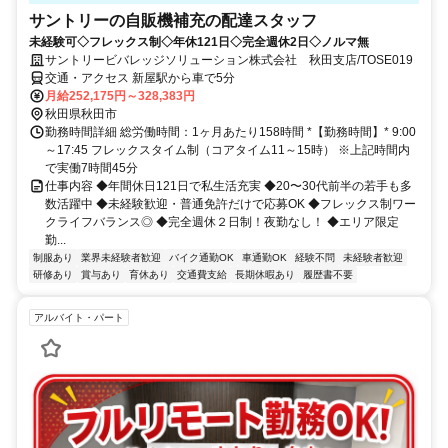
サントリーの自販機補充の配達スタッフ
未経験可◇フレックス制◇年休121日◇完全週休2日◇ノルマ無
サントリービバレッジソリューション株式会社 秋田支店/TOSE019
交通・アクセス 新屋駅から車で5分
月給252,175円～328,383円
秋田県秋田市
勤務時間詳細 総労働時間：1ヶ月あたり158時間 *【勤務時間】* 9:00
～17:45 フレックスタイム制（コアタイム11～15時） ※上記時間内
で実働7時間45分
仕事内容 ◆年間休日121日で私生活充実 ◆20〜30代前半の若手も多
数活躍中 ◆未経験歓迎・普通免許だけで応募OK ◆フレックス制ワー
クライフバランス◎ ◆完全週休２日制！夜勤なし！ ◆エリア限定
勤...
制服あり
業界未経験者歓迎
バイク通勤OK
車通勤OK
経験不問
未経験者歓迎
研修あり
賞与あり
育休あり
交通費支給
長期休暇あり
履歴書不要
アルバイト・パート