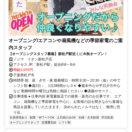
オープニング/エアコンや扇風機などの季節家電のご案
内スタッフ
【オープニングスタッフ募集】新松戸駅近くに今秋オープン！
ノジマ イオン新松戸店
アクセス JR「新松戸駅」徒歩約6～8分
時給1,600円
千葉県松戸市
時間帯 朝、昼、夕方・夜 勤務曜日・時間 9:30～20:30（仮）の中で
シフト制 ◆週2日～、1日3時間からＯＫ ◆週末中心や平日夕方中心
など 勤務時間や曜日は気軽に相談ください♪ ◆講義やサーク...
仕事情報 ● 仕事内容 家電量販店での接客・販売のお仕事です。 エア
コン、扇風機など季節家電を中心に、お客様の話を聞きながら最適な
商品を提案していただきます。 決められたノルマはなく、無理に売
り込...
社員登用あり
副業・WワークOK
土日祝のみOK
主婦・主夫歓迎
学生歓迎
オープニングスタッフ
交通費支給
シフト制