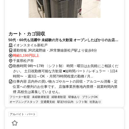
カート・カゴ回収
50代・60代も活躍中 未経験の方も大歓迎 オープンしたばかりのお店で
働きませんか?
イオンスタイル新松戸
通勤情報 JR武蔵野線・JR常磐線新松戸駅より徒歩8分
時給1,190円以上
千葉県松戸市
勤務時間 9時〜17時 〈シフト制〉 時間・曜日はお気軽にご相談くだ
さい。 土日祝勤務可能な方歓迎 ■短時間パート / レギュラー ・1日4
時間〜 ・週3日～OK ・月間79時間程度の勤務 / 月...
仕事内容 店内外の買い物カゴやカートの回収・アルコール消毒・定
位置への整列のお仕事です。 店舗事業所敷地内禁煙・就業時間内禁
煙 高校生は募集していません。
フリーター歓迎
未経験者歓迎
経験者歓迎
研修あり
ブランクOK
オープニングスタッフ
交通費支給
駅近5分以内
シフト制
社割あり
アルバイト・パート