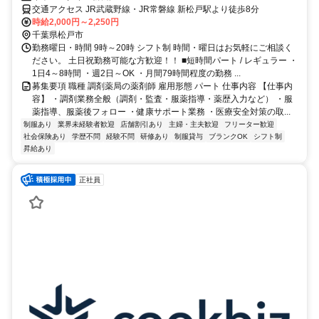
交通アクセス JR武蔵野線・JR常磐線 新松戸駅より徒歩8分
時給2,000円～2,250円
千葉県松戸市
勤務曜日・時間 9時～20時 シフト制 時間・曜日はお気軽にご相談く
ださい。 土日祝勤務可能な方歓迎！！ ■短時間パート / レギュラー ・
1日4～8時間 ・週2日～OK ・月間79時間程度の勤務 ...
募集要項 職種 調剤薬局の薬剤師 雇用形態 パート 仕事内容 【仕事内
容】 ・調剤業務全般（調剤・監査・服薬指導・薬歴入力など） ・服
薬指導、服薬後フォロー ・健康サポート業務 ・医療安全対策の取...
制服あり
業界未経験者歓迎
店舗割引あり
主婦・主夫歓迎
フリーター歓迎
社会保険あり
学歴不問
経験不問
研修あり
制服貸与
ブランクOK
シフト制
昇給あり
正社員