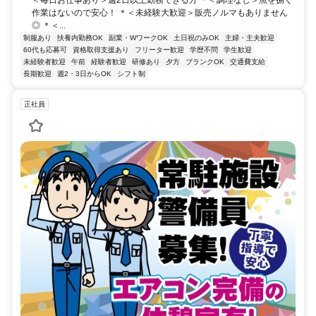
＜毎日お仕事あり＞週2日以上勤務できる方 ＊＜調理なし＞魚を捌く
作業はないので安心！ ＊＜未経験大歓迎＞販売ノルマもありません
◎ ＊＜...
制服あり
扶養内勤務OK
副業・WワークOK
土日祝のみOK
主婦・主夫歓迎
60代も応募可
資格取得支援あり
フリーター歓迎
学歴不問
学生歓迎
未経験者歓迎
午前
経験者歓迎
研修あり
夕方
ブランクOK
交通費支給
長期歓迎
週2・3日からOK
シフト制
正社員