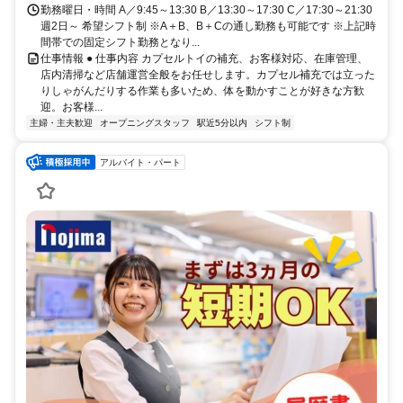
勤務曜日・時間 A／9:45～13:30 B／13:30～17:30 C／17:30～21:30
週2日～ 希望シフト制 ※A＋B、B＋Cの通し勤務も可能です ※上記時
間帯での固定シフト勤務となり...
仕事情報 ● 仕事内容 カプセルトイの補充、お客様対応、在庫管理、
店内清掃など店舗運営全般をお任せします。カプセル補充では立った
りしゃがんだりする作業も多いため、体を動かすことが好きな方歓
迎。お客様...
主婦・主夫歓迎
オープニングスタッフ
駅近5分以内
シフト制
アルバイト・パート