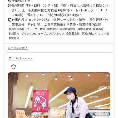
千葉県松戸市
勤務時間 7時〜12時 〈シフト制〉 時間・曜日はお気軽にご相談くだ
さい。 土日祝勤務可能な方歓迎 ■短時間パート / レギュラー ・1日4
～8時間 ・週3日～OK ・月間79時間程度の勤務 / ...
仕事内容 お肉のパック詰め・値段シール貼り・陳列・ 日付管理・作
業場清掃・片付け等。 店舗事業所敷地内禁煙・就業時間内禁煙
社員登用あり
フリーター歓迎
学生歓迎
未経験者歓迎
経験者歓迎
研修あり
制服貸与
ブランクOK
オープニングスタッフ
交通費支給
駅近5分以内
シフト制
社割あり
同じ企業の求人
アルバイト・パート