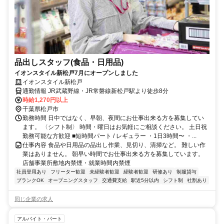
品出しスタッフ(食品・日用品)
イオンスタイル新松戸7月にオープンしました
イオンスタイル新松戸
通勤情報 JR武蔵野線・JR常磐線新松戸駅より徒歩8分
時給1,270円以上
千葉県松戸市
勤務時間 日中ではなく、早朝、夜間にお仕事出来る方を募集してい
ます。 〈シフト制〉 時間・曜日はお気軽にご相談ください。 土日祝
勤務可能な方歓迎 ■短時間パート / レギュラー ・1日3時間〜 ・...
仕事内容 食品や日用品の品出し作業、見切り、清掃など。 難しい作
業はありません。 朝早い時間でお仕事出来る方を募集しています。
店舗事業所敷地内禁煙・就業時間内禁煙
社員登用あり
フリーター歓迎
未経験者歓迎
経験者歓迎
研修あり
制服貸与
ブランクOK
オープニングスタッフ
交通費支給
駅近5分以内
シフト制
社割あり
同じ企業の求人
アルバイト・パート