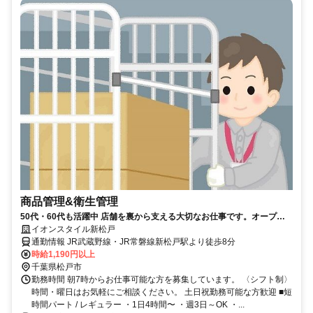
商品管理&衛生管理
50代・60代も活躍中 店舗を裏から支える大切なお仕事です。オープン
したばかりのお店で働きませんか？
イオンスタイル新松戸
通勤情報 JR武蔵野線・JR常磐線新松戸駅より徒歩8分
時給1,190円以上
千葉県松戸市
勤務時間 朝7時からお仕事可能な方を募集しています。 〈シフト制〉
時間・曜日はお気軽にご相談ください。 土日祝勤務可能な方歓迎 ■短
時間パート / レギュラー ・1日4時間〜 ・週3日～OK ・...