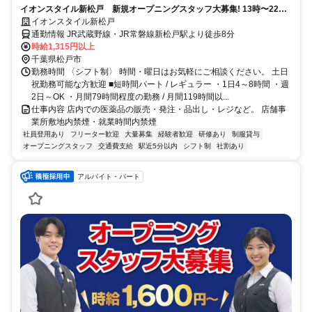
イオンスタイル新松戸 新規オープニングスタッフ大募集! 13時〜22時
募集
イオンスタイル新松戸
通勤情報 JR武蔵野線・JR常磐線新松戸駅より徒歩8分
時給1,315円以上
千葉県松戸市
勤務時間 〈シフト制〉 時間・曜日はお気軽にご相談ください。 土日
祝勤務可能な方歓迎 ■短時間パート / レギュラー ・1日4～8時間 ・週
2日～OK ・月間79時間程度の勤務 / 月間119時間以...
仕事内容 店内での医薬品の販売・発注・品出し・レジなど。 店舗事
業所敷地内禁煙・就業時間内禁煙
社員登用あり
フリーター歓迎
大量募集
経験者歓迎
研修あり
制服貸与
オープニングスタッフ
交通費支給
駅近5分以内
シフト制
社割あり
アルバイト・パート