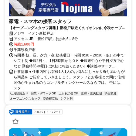
家電・スマホの接客スタッフ
【オープニングスタッフ募集】新松戸駅近くのイオン内に今秋オープ
ン！
ノジマ イオン新松戸店
アクセス JR「新松戸駅」徒歩約6～8分
時給1,600円
千葉県松戸市
時間帯 朝、昼、夕方・夜 勤務曜日・時間 9:30～20:30（仮）の中で
シフト制 ◆週2日～、1日3時間からＯＫ ◆週末中心や平日夕方中心
など 勤務時間や曜日は気軽に相談ください♪ ◆講義やサーク...
仕事情報 ● 仕事内容 お客様1人1人のお悩みにしっかり寄り添いなが
ら商品を ご紹介していきましょう。スタッフとお客様との間に 信頼
関係が生まれるのもコンサルティングセールスならでは。 中には、
スタ...
社員登用あり
副業・WワークOK
土日祝のみOK
主婦・主夫歓迎
学生歓迎
オープニングスタッフ
交通費支給
シフト制
アルバイト・パート