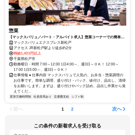
惣菜
【マックスバリュ／パート・アルバイト求人】惣菜コーナーでの簡単調
理、盛り付けなど
マックスバリュエクスプレス新松戸
アクセス JR新松戸駅より徒歩約2分
時給1,403円以上
千葉県松戸市
勤務曜日・時間 7:00～12:00 1日4:00～、週3日～ＯＫ！ 12:00～
17:00 1日5:00～、週3日～ＯＫ！
仕事情報 ● 仕事内容 マックスバリュで人気の、お弁当・惣菜調理の
お仕事です。簡単な調理、盛り付け・パック、値付け、品出し、清掃
をお願いします。まずは、盛り付けやパック詰め、品出し作業から覚
えてくだ...
変形労働時間制
社員登用あり
交通費支給
シフト制
前へ
次へ
1
2
この条件の新着求人を受け取る