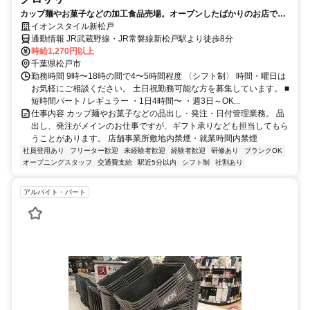
カップ麺やお菓子などの加工食品売場。オープンしたばかりのお店で働
きませんか？
イオンスタイル新松戸
通勤情報 JR武蔵野線・JR常磐線新松戸駅より徒歩8分
時給1,270円以上
千葉県松戸市
勤務時間 9時〜18時の間で4〜5時間程度 〈シフト制〉 時間・曜日は
お気軽にご相談ください。 土日祝勤務可能な方を募集しています。 ■
短時間パート / レギュラー ・1日4時間〜 ・週3日～OK...
仕事内容 カップ麺やお菓子などの品出し・発注・日付管理業務。 品
出し、発注がメインのお仕事ですが、ギフト承りなども担当してもら
うことがあります。 店舗事業所敷地内禁煙・就業時間内禁煙
社員登用あり
フリーター歓迎
未経験者歓迎
経験者歓迎
研修あり
ブランクOK
オープニングスタッフ
交通費支給
駅近5分以内
シフト制
社割あり
アルバイト・パート