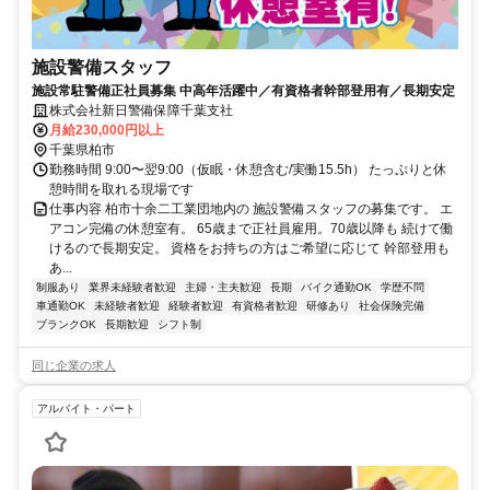
施設警備スタッフ
施設常駐警備正社員募集 中高年活躍中／有資格者幹部登用有／長期安定
株式会社新日警備保障千葉支社
月給230,000円以上
千葉県柏市
勤務時間 9:00〜翌9:00（仮眠・休憩含む/実働15.5h） たっぷりと休
憩時間を取れる現場です
仕事内容 柏市十余二工業団地内の 施設警備スタッフの募集です。 エ
アコン完備の休憩室有。 65歳まで正社員雇用。70歳以降も 続けて働
けるので長期安定。 資格をお持ちの方はご希望に応じて 幹部登用も
あ...
制服あり
業界未経験者歓迎
主婦・主夫歓迎
長期
バイク通勤OK
学歴不問
車通勤OK
未経験者歓迎
経験者歓迎
有資格者歓迎
研修あり
社会保険完備
ブランクOK
長期歓迎
シフト制
同じ企業の求人
アルバイト・パート