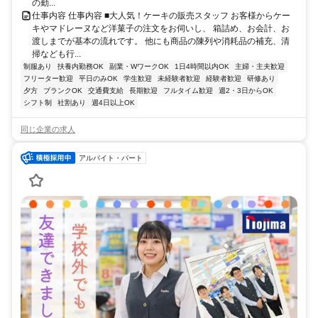
の勤...
仕事内容 仕事内容 ■大人気！ケーキの販売スタッフ お客様からケー
キやマドレーヌなど洋菓子の注文をお伺いし、 箱詰め、お会計、お
渡しまでが基本の流れです。 他にも商品の陳列や消耗品の補充、清
掃なども行...
制服あり
扶養内勤務OK
副業・WワークOK
1日4時間以内OK
主婦・主夫歓迎
フリーター歓迎
平日のみOK
学生歓迎
未経験者歓迎
経験者歓迎
研修あり
夕方
ブランクOK
交通費支給
長期歓迎
フルタイム歓迎
週2・3日からOK
シフト制
社割あり
週4日以上OK
同じ企業の求人
アルバイト・パート