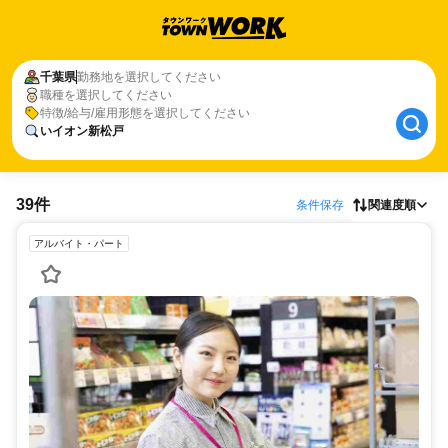
千葉県
勤務地を選択してください
職種を選択してください
特徴/給与/雇用形態を選択してください
いイオン新松戸
39件
条件保存
関連度順
アルバイト・パート