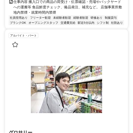
仕事内容 搬入口での商品の荷受け・伝票確認・売場やバックヤード
への運搬等 食品鮮度チェック、備品発注、補充など。 店舗事業所敷
地内禁煙・就業時間内禁煙
社員登用あり
フリーター歓迎
未経験者歓迎
経験者歓迎
研修あり
制服貸与
ブランクOK
オープニングスタッフ
交通費支給
駅近5分以内
シフト制
社割あり
アルバイト・パート
グロサリー