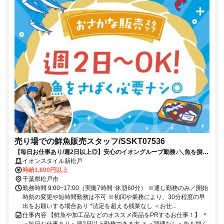
売り場での鮮魚販売スタッフ/SSKT07536
【毎日お仕事あり/週2日以上◎】安心のイオングループ勤務♪＼魚を捌く
作業なし！／おいしいお魚や加工品のご紹介や接客がメイン♪事前研修で
イオンスタイル新松戸
未経験も安心＊
時給1,600円以上
千葉県松戸市
勤務時間 9:00~17:00（実働7時間･休憩60分） ※通し勤務のみ／開始
時刻の変更や短時間勤務は不可 ※初回や業務により、30分程度の早
出をお願いする場合あり *法定を超える残業なし ＜お仕...
仕事内容 【鮮魚や加工品などのオススメ商品をPRするお仕事！】 ＊