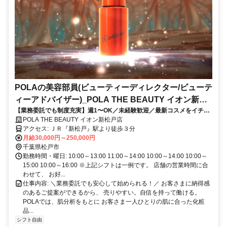
POLAの美容部員(ビューティーディレクター/ビューテ
ィーアドバイザー)_POLA THE BEAUTY イオン新松
【業務委託でも制度充実】週1〜OK／未経験歓迎／最新コスメをイチ早
戸店
くお試し♪お客様も自分もキレイに／Wワーク・副業
POLA THE BEAUTY イオン新松戸店
アクセス: ＪＲ『新松戸』駅より徒歩３分
月給30,000円～250,000円
千葉県松戸市
勤務時間・曜日: 10:00～13:00 11:00～14:00 10:00～14:00 10:00～
15:00 10:00～16:00 ※上記シフトは一例です。 店舗の営業時間に合
わせて、 お好...
仕事内容: ＼業務委託でも安心して始められる！／ お客さまに納得感
のあるご提案ができるから、 売りやすい。自信を持って働ける。
POLAでは、肌分析をもとに お客さま一人ひとりの肌に合った化粧
品...
シフト自由