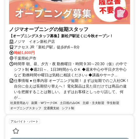
ノジマオープニングの短期スタッフ
【オープニングスタッフ募集】新松戸駅近くに今秋オープン！
ノジマ イオン新松戸店
アクセス JR「新松戸駅」徒歩約6～8分
時給1,600円
千葉県松戸市
時間帯 朝、昼、夕方・夜 勤務曜日・時間 9:30～20:30（仮）の中で
シフト制 ◆週2日～、1日3時間からＯＫ ◆週末中心や平日夕方中心
など 勤務時間や曜日は気軽に相談ください♪ ◆講義やサーク...
仕事情報 ● 仕事内容 オープニング短期！ まずは短期でのご入社OK！
自分に合えば長期切り替えへ！ 電化製品は見た目だけでは商品の違
いを把握することは難しい。 まずはお客様としっかり話して、 何
が...
社員登用あり
副業・WワークOK
土日祝のみOK
主婦・主夫歓迎
学生歓迎
オープニングスタッフ
交通費支給
シフト制
アルバイト・パート