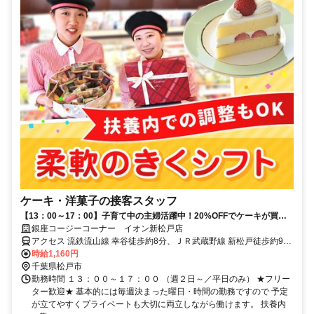
ケーキ・洋菓子の接客スタッフ
【13：00～17：00】子育て中の主婦活躍中！20%OFFでケーキが買え
る♪週2日～OK◎扶養内◎
銀座コージーコーナー イオン新松戸店
アクセス 流鉄流山線 幸谷徒歩約8分、ＪＲ武蔵野線 新松戸徒歩約9
分、ＪＲ常磐線/東京メトロ千代田線 新松戸徒歩約9分 JR各線「新松
時給1,160円
戸駅」より徒歩8分
千葉県松戸市
勤務時間 １３：００～１７：００ （週２日～／平日のみ） ★フリー
ター歓迎★ 基本的には毎週決まった曜日・時間の勤務ですので 予定
が立てやすくプライベートも大切に両立しながら働けます。 扶養内