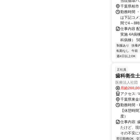
当院循環バ
千葉県柏市
勤務時間 
は下記コメ
間で4～8時
仕事内容 
実施 4A
科病棟） 5
制服あり
扶養
転勤なし
午前
週4日以上OK
正社員
歯科衛生士
医療法人社団
月給260,0
千葉県東金
勤務時間・曜
【休憩時間】
度）
仕事内容:
たけど、現
その不安に
即日勤務OK
交