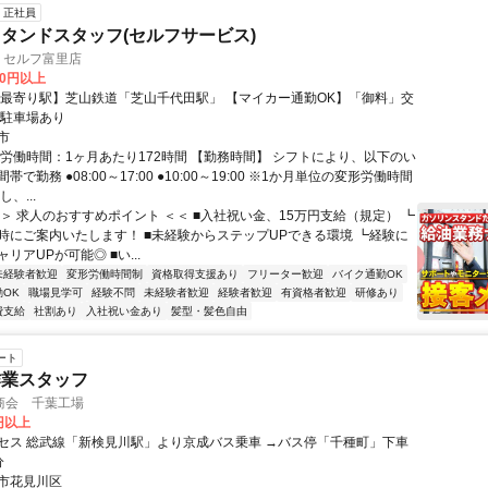
正社員
タンドスタッフ(セルフサービス)
ion セルフ富里店
00円以上
【最寄り駅】芝山鉄道「芝山千代田駅」 【マイカー通勤OK】「御料」交
◎駐車場あり
市
総労働時間：1ヶ月あたり172時間 【勤務時間】 シフトにより、以下のい
で勤務 ●08:00～17:00 ●10:00～19:00 ※1か月単位の変形労働時間
、...
＞＞ 求人のおすすめポイント ＜＜ ■入社祝い金、15万円支給（規定） ┗
時にご案内いたします！ ■未経験からステップUPできる環境 ┗経験に
リアUPが可能◎ ■い...
未経験者歓迎
変形労働時間制
資格取得支援あり
フリーター歓迎
バイク通勤OK
OK
職場見学可
経験不問
未経験者歓迎
経験者歓迎
有資格者歓迎
研修あり
費支給
社割あり
入社祝い金あり
髪型・髪色自由
ート
作業スタッフ
商会 千葉工場
0円以上
セス 総武線「新検見川駅」より京成バス乗車 →バス停「千種町」下車
分
市花見川区