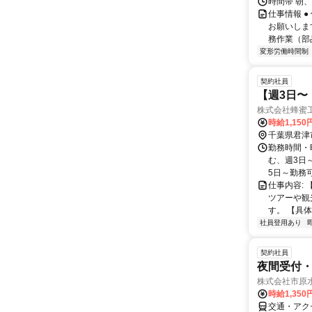
時間帯 朝、昼
仕事情報 
お願いしま
務作業（部品
変形労働時間制
契約社員
【週3日〜
株式会社蜂蜜
時給1,150
千葉県君津
勤務時間・曜
む、週3日
5日～勤務
仕事内容:
ツアーや観
す。 【具体
社員登用あり
契約社員
夜間受付
株式会社市原
時給1,350
交通・アク