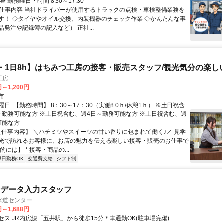
 勤務曜日・時間 8:30～17:30
● 仕事内容 当社ドライバーが使用するトラックの点検・車検整備業務を
す！ ◇タイヤやオイル交換、内装機器のチェック作業 ◇かんたんな事
発注や記録簿の記入など） 正社...
・1日8h】はちみつ工房の接客・販売スタッフ/観光気分の楽し
工房
円～1,200円
市
日: 【勤務時間】 8：30～17：30（実働8.0ｈ/休憩1ｈ） ※土日祝含
～勤務可能な方 ※土日祝含む、週4日～勤務可能な方 ※土日祝含む、週
可能な方
 【仕事内容】 ＼ハチミツやスイーツの甘い香りに包まれて働く♪／ 見学
光で訪れるお客様に、お店の魅力を伝える楽しい接客・販売のお仕事で
的には】 * 接客・商品の...
即日勤務OK
交通費支給
シフト制
・データ入力スタッフ
水道センター
円～1,688円
セス JR内房線「五井駅」から徒歩15分＊車通勤OK(駐車場完備)