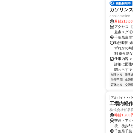
ガソリンス
apollostat
月給213,0
アクセス 
差点スグ 
千葉県富里
勤務時間 
ずれかの時間帯
制 ※夜勤なし
仕事内容 
詳細は面接
関わらずキャ
制服あり
業界
学歴不問
車通勤
育休あり
交通
アルバイト・パ
工場内軽
株式会社粕谷
時給1,20
交通・アク
後、徒歩5
千葉県千葉