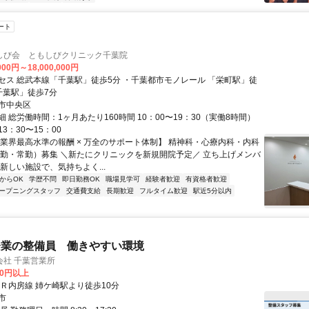
ート
しび会 ともしびクリニック千葉院
000円～18,000,000円
セス 総武本線「千葉駅」徒歩5分 ・千葉都市モノレール 「栄町駅」徒
千葉駅」徒歩7分
市中央区
 総労働時間：1ヶ月あたり160時間 10：00〜19：30（実働8時間）
3：30〜15：00
【業界最高水準の報酬 × 万全のサポート体制】 精神科・心療内科・内科
常勤・常勤）募集 ＼新たにクリニックを新規開院予定／ 立ち上げメンバ
新しい施設で、気持ちよく...
からOK
学歴不問
即日勤務OK
職場見学可
経験者歓迎
有資格者歓迎
ープニングスタッフ
交通費支給
長期歓迎
フルタイム歓迎
駅近5分以内
企業の整備員 働きやすい環境
会社 千葉営業所
00円以上
ＪＲ内房線 姉ケ崎駅より徒歩10分
市