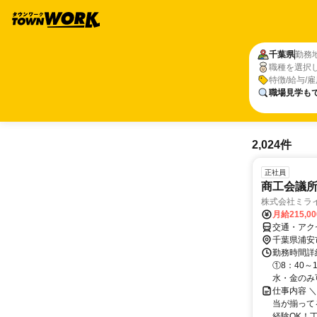
千葉県
勤務
職種を選択
特徴/給与/
職場見学も
2,024件
正社員
商工会議
株式会社ミラ
月給215,0
交通・アクセ
千葉県浦安
勤務時間詳細
①8：40～
水・金のみ可
仕事内容 
当が揃って
経験OK！丁