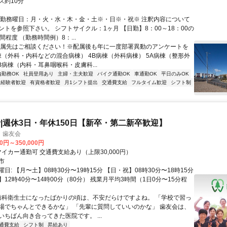
ス約10分
・勤務曜日：月・火・水・木・金・土※・日※・祝※ 注釈内容について
ントを参照下さい。 シフトサイクル：1ヶ月 【日勤】8：00～18：00の
間程度 （勤務時間例）8：...
配属先はご相談ください！※配属後も年に一度部署異動のアンケートを
病棟（外科・内科などの混合病棟） 4B病棟（外科病棟） 5A病棟（整形外
B病棟（内科・耳鼻咽喉科・皮膚科...
内勤務OK
社員登用あり
主婦・主夫歓迎
バイク通勤OK
車通勤OK
平日のみOK
経験者歓迎
有資格者歓迎
月1シフト提出
交通費支給
フルタイム歓迎
シフト制
|週休3日・年休150日【新卒・第二新卒歓迎】
 歯友会
00円～350,000円
アクセス: マイカー通勤可 交通費支給あり（上限30,000円）
市
日: 【月〜土】08時30分〜19時15分 【日・祝】08時30分〜18時15分
12時40分〜14時00分（80分） 残業月平均3時間（1日0分〜15分程
 歯科衛生士になったばかりの頃は、不安だらけですよね。 「学校で習っ
場でちゃんとできるかな」 「先輩に質問していいのかな」 歯友会は、
いちばん向き合ってきた医院です。 ...
通費支給
シフト制
昇給あり