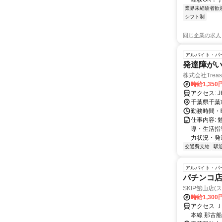
業界未経験者歓
シフト制
同じ企業の求人
アルバイト・パ
発達障が
株式会社Treas
時給1,350
ア
千葉県千葉
勤務時間・曜
仕事内容:
導・生活指
力状況・発
交通費支給
駅
アルバイト・パ
パチンコ
SKIP館山店(
時給1,300
アクセス 
本線 那古