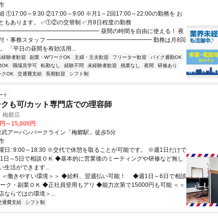
市
①17:00～9:30 ②17:00～9:00 ※月1～2回17:00～22:00の勤務を お
ともあります。 ✅①②の交替制 ✅月8日程度の勤務
━━━━━━━━━━━━━━━━━━ 昼間の時間を自由に使える！ 夜
付・事務スタッフ ━━━━━━━━━━━━━━━━━━ 勤務は月8回
。 「平日の昼間を有効活用...
未経験者歓迎
副業・WワークOK
主婦・主夫歓迎
フリーター歓迎
バイク通勤OK
OK
職場見学可
転勤なし
経験不問
未経験者歓迎
残業なし
夜間
研修あり
ンクOK
交通費支給
長期歓迎
シフト制
ート
ークも可/カット専門店での理容師
 梅郷店
0円～15,000円
アクセス: 東武アーバンパークライン「梅郷駅」徒歩5分
市
日: 9:00～18:30 ※交代で休憩を取ることが可能です。 ※週1日だけで
週1日～5日で相談ＯＫ ◆基本的に営業後のミーティングや研修など無し
生活ができます...
 ＜＜働きやすい環境＞＞ ◆給料、翌週払い可能！ ◆週1日～6日で相談
ワーク・副業ＯＫ ◆正社員登用もアリ ◆能力次第で15000円も可能 ＜＜
ならではの環境＞...
交通費支給
シフト制