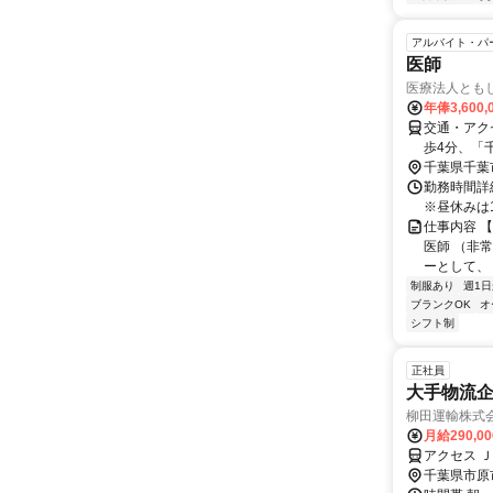
アルバイト・パ
医師
医療法人とも
年俸3,600,
交通・アク
歩4分、「
千葉県千葉
勤務時間詳細
※昼休みは1
仕事内容 
医師 （非
ーとして、 
制服あり
週1日
ブランクOK
オ
シフト制
正社員
大手物流
柳田運輸株式
月給290,0
アクセス 
千葉県市原