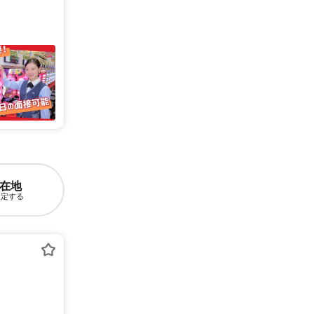
在地
設定する