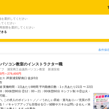
地を選択してください
してください
雇用形態を選択してください
できる
条件保
所パソコン教室のインストラクター職
イフ 浦安商工会議所パソコン教室 新浦安校
00円～279,400円
ス JR新浦安駅南口 徒歩5分
市
 実働時間：1日あたり8時間 平均勤務日数：1ヶ月あたり21日 〜 22日
18：00/休憩80分 ②12：00～21：00/休憩60分 ※シフト制 ※②は火・
能...
＼＼ この求人のポイント✨ ／／ ✅うれしい昇給・賞与あり♪ ✅充実の手
る！ ✅キャリアアップも目指せる◎ ✅経験やスキルは問いません ✅未
寧にお教えします ⭐仕事内...