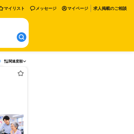
マイリスト
メッセージ
マイページ
求人掲載のご相談
存
関連度順