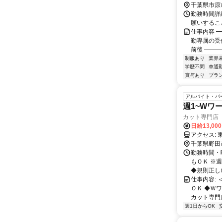
千葉県市原
勤務時間詳細 
願いするこ
仕事内容 
勤専属の受
前後 ―――
制服あり
業界
学歴不問
車通勤
賞与あり
ブラ
アルバイト・パ
週1~Wワ
カット専門店
日給13,00
千葉県野田
勤務時間・曜
もＯＫ ※
◆規則正しい
仕事内容:
ＯＫ ◆Ｗ
カット専門店
週1日からOK