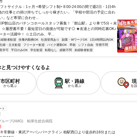
で5分
市
フトサイクル：1ヶ月 <希望シフト制> 8:00-24:00の間で週2日・1日4h
「他の仕事との掛け持ちでしっかり稼ぎたい」「学校や部活の予定に合わ
」など希望に合わせ...
SKIP館山店のパチンコホールスタッフ募集！「館山駅」より車で5分＜未
＞ ☆履歴書不要！最短翌日の面接が可能です◎ ★友達との同時応募OK♪
ター活躍中！ ☆土日のみ、平...
未経験者歓迎
扶養内勤務OK
社員登用あり
副業・WワークOK
1日4時間以内OK
主婦・主夫歓迎
フリーター歓迎
バイク通勤OK
早朝
シフト自由
学歴不問
見学可
平日のみOK
学生歓迎
転勤なし
経験不問
未経験者歓迎
ぶと見つけやすくなるよ
市区町村
駅・路線
現
から選ぶ
から選ぶ
を
ート
師
ループ(AMG) 柏厚生総合病院
円
ＪＲ常磐線・東武アーバンパークライン 柏駅西口より徒歩約18分または