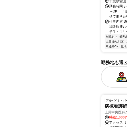
出口より車
千葉県館山
勤務時間 シ
～OK！ 
せて働きたい
仕事内容 
経験歓迎♪
学生・フリー
制服あり
業界
土日祝のみOK
車通勤OK
職場
勤務地も選
アルバイト・パ
病棟看護
上尾中央医科グ
時給1,600
アクセス 