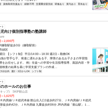
迎
資格取得支援あり
経験不問
交通費全額支給
研修あり
賞与あり
育休あり
ート
い児向け個別指導塾の塾講師
ure
円～2,000円
クセス: JR鎌取駅徒歩3分（鎌取駅前）
市緑区
日: 【シフト制】 平日/14:00～18:30 週2日～勤務OK
 勉強が苦手な子、発達に遅れがある子、障害のあるお子さまの学習指
導をお任せします。 例）生徒への学習や生活指導指導、面談内容・学
達検査の結果を基に学習支援プランの作成 ...
近5分以内
週2・3日からOK
シフト制
ート
店のホールのお仕事
スキップ) SKIP館山店
円～1,625円
ＪＲ内房線/ＪＲ総武本線 館山出入口1徒歩約27分、ＪＲ内房線/ＪＲ総武
船形徒歩約42分、ＪＲ内房線 九重徒歩約56分 JR内房線「館山駅」１番