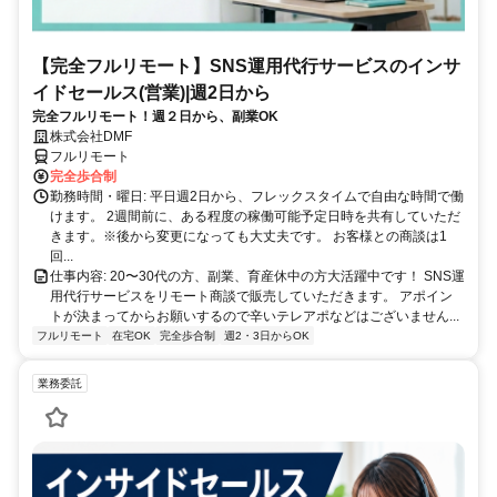
【完全フルリモート】SNS運用代行サービスのインサ
イドセールス(営業)|週2日から
完全フルリモート！週２日から、副業OK
株式会社DMF
フルリモート
完全歩合制
勤務時間・曜日: 平日週2日から、フレックスタイムで自由な時間で働
けます。 2週間前に、ある程度の稼働可能予定日時を共有していただ
きます。※後から変更になっても大丈夫です。 お客様との商談は1
回...
仕事内容: 20〜30代の方、副業、育産休中の方大活躍中です！ SNS運
用代行サービスをリモート商談で販売していただきます。 アポイン
トが決まってからお願いするので辛いテレアポなどはございません...
フルリモート
在宅OK
完全歩合制
週2・3日からOK
業務委託