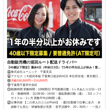
自動販売機の巡回ルート配送ドライバー
【40歳以下限定】週休4日（年休213日）で1年の半分以上が休み！普通
免許があれば9割が未経験スタート。夜勤なしのルート配送です！
株式会社ユーニック 千葉支店
アクセス ＪＲ総武本線 千葉東口徒歩約42分 本社所在地：東京都江東
区亀戸2-22-17 日本生命亀戸ビル3F
月給180,000円～214,000円
千葉県千葉市中央区
勤務時間 実働時間：10時間/日 平均勤務日数：1ヶ月あたり12日～13
日 ・勤務時間： [1] 08:00～19:00 ・最低勤務日数（週）：3日 シフト
サイクル：1ヶ月 実働平均10時間（週...
仕事内容 【この求人のココがPoint】 ・週3日勤務で仕事に全力 ・未
経験でも安心・研修制度が充実 ・若手活躍中、20～30代！ ・一流メ