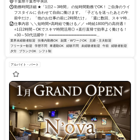
千葉県千葉市中央区
勤務時間詳細 ★「1日2～3時間」 の短時間勤務でOK！ ご自身のライ
フスタイルに 合わせて自由に働けます。 「子どもを送ったあとの午
前中だけ」 「他のお仕事の前に2時間だけ」 「週に数回、スキマ時...
仕事内容 ＼＼短時間×高時給で働ける／／ ⭐時給1800円の高待遇！
⭐1日2時間～OKでスキマ時間活用◎ ⭐直行直帰で効率よく働ける！
⭐30～50代活躍中！ ═════════════════...
業界未経験者歓迎
扶養内勤務OK
副業・WワークOK
主婦・主夫歓迎
フリーター歓迎
学歴不問
車通勤OK
経験不問
未経験者歓迎
午前
経験者歓迎
夕方
ブランクOK
シフト制
アルバイト・パート