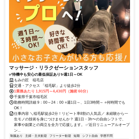
マッサージ・リラクゼーションスタッフ
✅待機中も安心の最低保証あり✨週1日～OK
もみの匠 稲毛店
交通・アクセス 「稲毛駅」より徒歩2分
1業務あたり 1,915円～4,430円（施術 60分）
千葉県千葉市稲毛区
勤務時間詳細 9：00～24：00 ⭐週1日～、1日3時間～ ⭐何時間でも
OK！
仕事内容 ＼稲毛駅徒歩2分！リピート率8割の人気店／ 未経験から一
生モノの技術を身につけませんか？ 週1日・3h〜の自由シフトで、
家事や副業との両立を全力で応援します。 ✅近日リニューアルオープ
ン...
制服あり
主婦・主夫歓迎
フリーター歓迎
短期
シフト自由
学歴不問