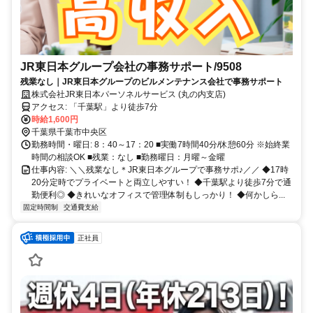
JR東日本グループ会社の事務サポート/9508
残業なし｜JR東日本グループのビルメンテナンス会社で事務サポート
株式会社JR東日本パーソネルサービス (丸の内支店)
アクセス: 「千葉駅」より徒歩7分
時給1,600円
千葉県千葉市中央区
勤務時間・曜日: 8：40～17：20 ■実働7時間40分/休憩60分 ※始終業
時間の相談OK ■残業：なし ■勤務曜日：月曜～金曜
仕事内容: ＼＼残業なし＊JR東日本グループで事務サポ♪／／ ◆17時
20分定時でプライベートと両立しやすい！ ◆千葉駅より徒歩7分で通
勤便利◎ ◆きれいなオフィスで管理体制もしっかり！ ◆何かしら...
固定時間制
交通費支給
正社員