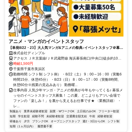
アニメ・マンガのイベントスタッフ
【単発8/22・23】大人気マンガ&アニメの祭典♪イベントスタッフ＠幕張
メッセ
株式会社ディンプル
アクセス ＪＲ京葉線/ＪＲ武蔵野線 海浜幕張南口(中央口)徒歩約10
分、ＪＲ京葉線/ＪＲ武蔵野線 幕張豊砂徒歩約20分、京成千葉線 京成
時給1,500円
幕張徒歩約34分 ◆幕張メッセ/JR京葉線 「海浜幕張駅」より徒歩5分
千葉県千葉市美浜区
勤務時間 シフト制 シフト例） ・8/22（土） 9：00～16：00（実働6
時間15分、休憩45分） ・8/23（日） 8：00～17：00（実働8時間、
休憩60分※残業の見込みあり） 勤務曜...
仕事内容 人気少年マンガ・アニメの祭典が今年もやってくる♪ 幕張メ
ッセのイベントスタッフ大募集！ この夏、どこよりもアツい会場で
ファンの「楽しみ！」を裏から支えるお仕事です★ 〈業務詳細〉 ・
レ...
制服あり
業界未経験者歓迎
副業・WワークOK
土日祝のみOK
フリーター歓迎
短期
学生歓迎
経験不問
未経験者歓迎
交通費全額支給
午前
経験者歓迎
研修あり
夕方
ブランクOK
オープニングスタッフ
週2・3日からOK
シフト制
短期（1ヵ月以内）
履歴書不要