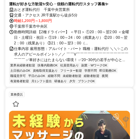
運転が好きな方歓迎✨安心・信頼の運転代行スタッフ募集✨
おとぎ運転代行 千葉中央営業所
交通・アクセス JR千葉駅から徒歩5分
時給1,200円～1,800円
千葉県千葉市中央区
勤務時間詳細 【2種ドライバー】 ＜平日＞ ①20：00～翌2:00 ＜金曜
日・土曜日・祝日＞ ①19：00～24：00（残業あり） ②20：00～翌
2：00（残業あり） ③21：00～翌3：00（...
仕事内容 雇用形態：アルバイト・パート 職種：運転代行 ＼＼✨この
求人のアピールポイント✨／／ ￣￣V￣￣￣￣￣￣￣￣￣￣￣￣￣￣
￣￣￣ ✅車好きにはたまらない環境！ ✅20~30代の若手が中心と...
業界未経験者歓迎
扶養内勤務OK
社員登用あり
副業・WワークOK
土日祝のみOK
資格取得支援あり
フリーター歓迎
学歴不問
即日勤務OK
職場見学可
平日のみOK
経験不問
未経験者歓迎
経験者歓迎
夜間
有資格者歓迎
月1シフト提出
研修あり
夕方
ブランクOK
業務委託