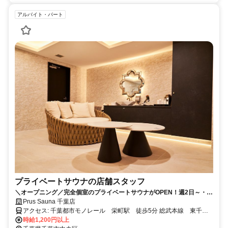
アルバイト・パート
プライベートサウナの店舗スタッフ
＼オープニング／完全個室のプライベートサウナがOPEN！週2日～・1
日4時間～OK・おしゃれ自由★社員登用もあるので安定して働けます！
Prus Sauna 千葉店
アクセス: 千葉都市モノレール 栄町駅 徒歩5分 総武本線 東千葉
駅 徒歩6分 中央・総武各駅停車 千葉駅 徒歩9分
時給1,200円以上