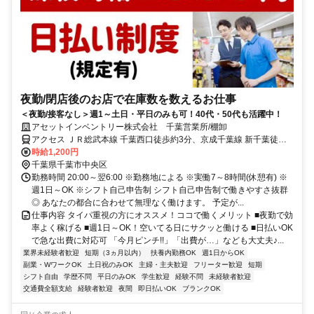
夜勤/閉店後のお店で在庫数を数えるお仕事
＜夜勤/接客なし＞週1～土日・平日のみも可！40代・50代も活躍中！
アセットインベントリー株式会社 千葉営業所/棚卸
アクセス ＪＲ総武本線 千葉西口徒歩約3分、京成千葉線 新千葉徒歩
約4分、京成千葉線 京成千葉西口徒歩約6分 ｢千葉駅｣西口徒歩3分(営
時給1,200円
業所)
千葉県千葉市中央区
勤務時間 20:00～翌6:00 ※勤務地による ※実働7～8時間(休憩有) ※
週1日～OK ※シフト自己申告制 シフト自己申告制で働きやすさ抜群
◎ あなたの都合に合わせて無理なく働けます。 予定が...
仕事内容 タイパ重視の方にオススメ！ココで働くメリット ■夜勤で効
率よく稼げる ■週1日～OK！空いてる日にサクッと働ける ■日払いOK
で急な出費に対応可 「今月ピンチ!!」「出費が…」なども大丈夫♪...
業界未経験者歓迎
短期（3ヵ月以内）
扶養内勤務OK
週1日からOK
副業・WワークOK
土日祝のみOK
主婦・主夫歓迎
フリーター歓迎
短期
シフト自由
学歴不問
平日のみOK
学生歓迎
経験不問
未経験者歓迎
交通費全額支給
経験者歓迎
夜間
即日払いOK
ブランクOK