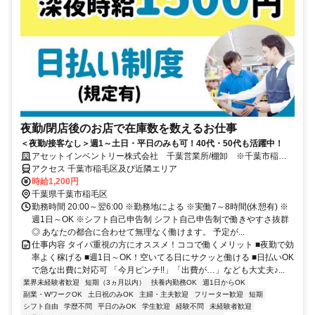
夜勤/閉店後のお店で在庫数を数えるお仕事
＜夜勤/接客なし＞週1～土日・平日のみも可！40代・50代も活躍中！
アセットインベントリー株式会社 千葉営業所/棚卸 ※千葉市稲毛
区エリア管轄
アクセス 千葉市稲毛区及び近隣エリア
時給1,200円
千葉県千葉市稲毛区
勤務時間 20:00～翌6:00 ※勤務地による ※実働7～8時間(休憩有) ※
週1日～OK ※シフト自己申告制 シフト自己申告制で働きやすさ抜群
◎ あなたの都合に合わせて無理なく働けます。 予定が...
仕事内容 タイパ重視の方にオススメ！ココで働くメリット ■夜勤で効
率よく稼げる ■週1日～OK！空いてる日にサクッと働ける ■日払いOK
で急な出費に対応可 「今月ピンチ!!」「出費が…」なども大丈夫♪...
業界未経験者歓迎
短期（3ヵ月以内）
扶養内勤務OK
週1日からOK
副業・WワークOK
土日祝のみOK
主婦・主夫歓迎
フリーター歓迎
短期
シフト自由
学歴不問
平日のみOK
学生歓迎
経験不問
未経験者歓迎