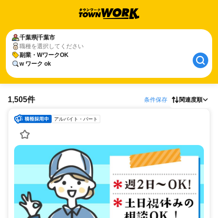
千葉県
千葉市
職種を選択してください
副業・WワークOK
w ワーク ok
1,505件
条件保存
関連度順
アルバイト・パート