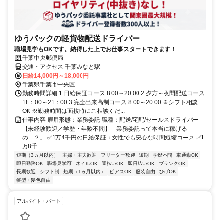
ゆうパックの軽貨物配送ドライバー
職場見学もOKです。納得した上でお仕事スタートできます！
千葉中央郵便局
交通・アクセス 千葉みなと駅
日給14,000円～18,000円
千葉県千葉市中央区
勤務時間詳細 1.日給保証コース 8:00～20:00 2.夕方～夜間配送コース
18：00～21：00 3.完全出来高制コース 8:00～20:00 ※シフト相談
OK ※勤務時間は面接時にご相談くだ...
仕事内容 雇用形態：業務委託 職種：配送/宅配/セールスドライバー
【未経験歓迎／学歴・年齢不問】「業務委託って本当に稼げる
の…？」 ✅1万4千円の日給保証：女性でも安心な時間短縮コース ✅1
万8千...
短期（3ヵ月以内）
主婦・主夫歓迎
フリーター歓迎
短期
学歴不問
車通勤OK
即日勤務OK
職場見学可
ネイルOK
週払いOK
即日払いOK
ブランクOK
長期歓迎
シフト制
短期（1ヵ月以内）
ピアスOK
服装自由
ひげOK
髪型・髪色自由
アルバイト・パート