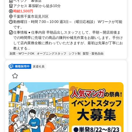
スタッフ（アルバイト）求人
ベイシア 幕張店
アクセス 幕張駅から徒歩10分
時給1,500円
千葉県千葉市花見川区
勤務曜日・時間 7:00～10:00 週3日～（曜日応相談） Wワークが可能
です。
仕事情報 ● 仕事内容 早朝品出しスタッフとして、早朝～開店前後ま
での時間帯に売場での商品の陳列や補充作業をお願いします。手分け
して店内業務全般に携わっていただきますが、最初は先輩が丁寧にお
教えする...
副業・WワークOK
オープニングスタッフ
シフト制
髪型・髪色自由
派遣社員