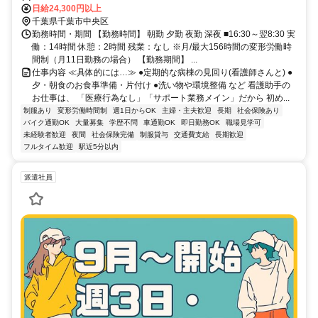
分 JR総武本線 千葉駅 からバスで12分
日給24,300円以上
千葉県千葉市中央区
勤務時間・期間 【勤務時間】 朝勤 夕勤 夜勤 深夜 ■16:30～翌8:30 実
働：14時間 休憩：2時間 残業：なし ※⽉/最大156時間の変形労働時
間制（月11日勤務の場合） 【勤務期間】 ...
仕事内容 ≪具体的には…≫ ●定期的な病棟の見回り(看護師さんと) ●
夕・朝食のお食事準備・片付け ●洗い物や環境整備 など 看護助手の
お仕事は、 「医療行為なし」「サポート業務メイン」だから 初め...
制服あり
変形労働時間制
週1日からOK
主婦・主夫歓迎
長期
社会保険あり
バイク通勤OK
大量募集
学歴不問
車通勤OK
即日勤務OK
職場見学可
未経験者歓迎
夜間
社会保険完備
制服貸与
交通費支給
長期歓迎
フルタイム歓迎
駅近5分以内
派遣社員