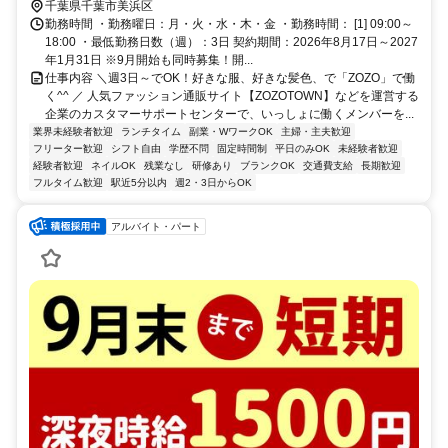
千葉県千葉市美浜区
勤務時間 ・勤務曜日：月・火・水・木・金 ・勤務時間： [1] 09:00～
18:00 ・最低勤務日数（週）：3日 契約期間：2026年8月17日～2027
年1月31日 ※9月開始も同時募集！開...
仕事内容 ＼週3日～でOK！好きな服、好きな髪色、で「ZOZO」で働
く^^ ／ 人気ファッション通販サイト【ZOZOTOWN】などを運営する
企業のカスタマーサポートセンターで、いっしょに働くメンバーを...
業界未経験者歓迎
ランチタイム
副業・WワークOK
主婦・主夫歓迎
フリーター歓迎
シフト自由
学歴不問
固定時間制
平日のみOK
未経験者歓迎
経験者歓迎
ネイルOK
残業なし
研修あり
ブランクOK
交通費支給
長期歓迎
フルタイム歓迎
駅近5分以内
週2・3日からOK
アルバイト・パート