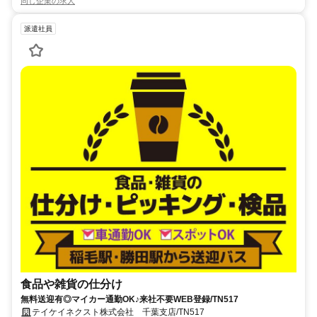
同じ企業の求人
派遣社員
食品や雑貨の仕分け
無料送迎有◎マイカー通勤OK♪来社不要WEB登録/TN517
テイケイネクスト株式会社 千葉支店/TN517