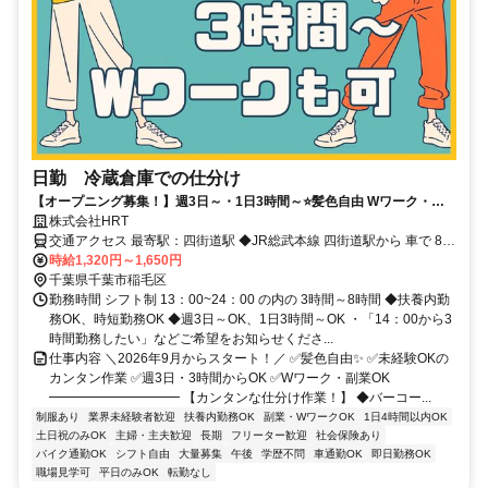
日勤 冷蔵倉庫での仕分け
【オープニング募集！】週3日～・1日3時間～⭐髪色自由 Wワーク・扶
養内・時短もOK ◆ 制服支給あり〇
株式会社HRT
交通アクセス 最寄駅：四街道駅 ◆JR総武本線 四街道駅から 車で 8
分、自転車で 10 分 ◆JR総武本線、JR成田線 都賀駅から 車で 9 分、
時給1,320円～1,650円
自転車で 13 分 ◆JR京葉線 海浜幕張駅 から車で 20 分
千葉県千葉市稲毛区
勤務時間 シフト制 13：00~24：00 の内の 3時間～8時間 ◆扶養内勤
務OK、時短勤務OK ◆週3日～OK、1日3時間～OK ・「14：00から3
時間勤務したい」などご希望をお知らせくださ...
仕事内容 ＼2026年9月からスタート！／ ✅髪色自由✨ ✅未経験OKの
カンタン作業 ✅週3日・3時間からOK ✅Wワーク・副業OK
━━━━━━━━━━ 【カンタンな仕分け作業！】 ◆バーコー...
制服あり
業界未経験者歓迎
扶養内勤務OK
副業・WワークOK
1日4時間以内OK
土日祝のみOK
主婦・主夫歓迎
長期
フリーター歓迎
社会保険あり
バイク通勤OK
シフト自由
大量募集
午後
学歴不問
車通勤OK
即日勤務OK
職場見学可
平日のみOK
転勤なし