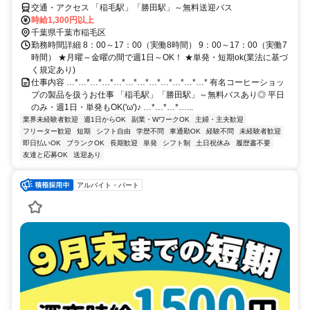
交通・アクセス 「稲毛駅」「勝田駅」～無料送迎バス
時給1,300円以上
千葉県千葉市稲毛区
勤務時間詳細 8：00～17：00（実働8時間） 9：00～17：00（実働7
時間） ★月曜～金曜の間で週1日～OK！ ★単発・短期ok(業法に基づ
く規定あり)
仕事内容 …*…*…*…*…*…*…*…*…*…*…*…* 有名コーヒーショッ
プの製品を扱うお仕事 「稲毛駅」「勝田駅」～無料バスあり◎ 平日
のみ・週1日・単発もOK('ω')♪ …*…*…*…...
業界未経験者歓迎
週1日からOK
副業・WワークOK
主婦・主夫歓迎
フリーター歓迎
短期
シフト自由
学歴不問
車通勤OK
経験不問
未経験者歓迎
即日払いOK
ブランクOK
長期歓迎
単発
シフト制
土日祝休み
履歴書不要
友達と応募OK
送迎あり
アルバイト・パート