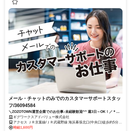
メール・チャットのみでのカスタマーサポートスタッ
フ/36094584
＼ZOZOTOWN運営企業でのお仕事♪未経験歓迎^^ 週3日～OK！／＊お
しゃれオフィスでコツコツと働ける☆服装・髪型・ネイル自由！電話対
ギグワークスアドバリュー株式会社
応ナシのメール・チャットでのお客様対応のお仕事♪★
アクセス ＪＲ京葉線/ＪＲ武蔵野線 海浜幕張北口(中央口)徒歩約5分、
ＪＲ総武本線 幕張南口徒歩約22分、京成千葉線 京成幕張徒歩約22分
時給1,600円