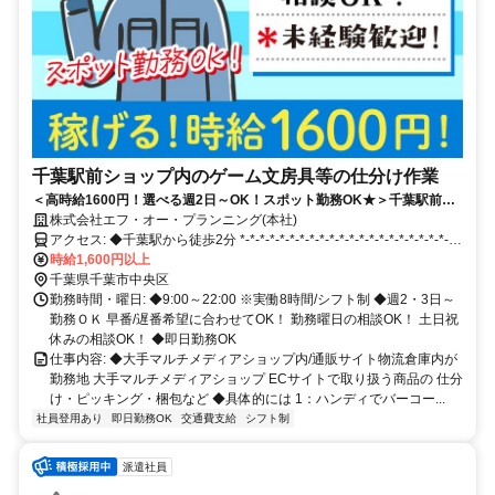
千葉駅前ショップ内のゲーム文房具等の仕分け作業
＜高時給1600円！選べる週2日～OK！スポット勤務OK★＞千葉駅前徒
歩2分の好立地!!小型商品ばかりのコツコツ黙々作業／時給UPキャンペ
株式会社エフ・オー・プランニング(本社)
ーン実施中！
アクセス: ◆千葉駅から徒歩2分 *-*-*-*-*-*-*-*-*-*-*-*-*-*-*-*-*-*-*-*-*-*-
*-*-*
時給1,600円以上
千葉県千葉市中央区
勤務時間・曜日: ◆9:00～22:00 ※実働8時間/シフト制 ◆週2・3日～
勤務ＯＫ 早番/遅番希望に合わせてOK！ 勤務曜日の相談OK！ 土日祝
休みの相談OK！ ◆即日勤務OK
仕事内容: ◆大手マルチメディアショップ内/通販サイト物流倉庫内が
勤務地 大手マルチメディアショップ ECサイトで取り扱う商品の 仕分
け・ピッキング・梱包など ◆具体的には 1：ハンディでバーコー...
社員登用あり
即日勤務OK
交通費支給
シフト制
派遣社員