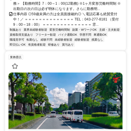
務＞ 【勤務時間】7：00～1：00(12勤務) ※1ヶ月変形労働時間制 ※
出勤日の次の日は必ず明休になります。さらに勤務明...
仕事内容 ◎59歳未満の方は全員面接確約◎ ＼電話応募も絶賛受付
中！／ ＝＝＝＝＝＝＝＝＝＝＝＝＝＝ TEL：043-277-8181 （受付
9：00～18：00） ＝＝＝＝＝＝＝＝＝＝＝＝＝＝ 雰...
制服あり
業界未経験者歓迎
変形労働時間制
副業・WワークOK
主婦・主夫歓迎
資格取得支援あり
フリーター歓迎
バイク通勤OK
学歴不問
車通勤OK
職場見学可
転勤なし
経験不問
未経験者歓迎
経験者歓迎
残業なし
即日払いOK
有資格者歓迎
研修あり
賞与あり
業務委託