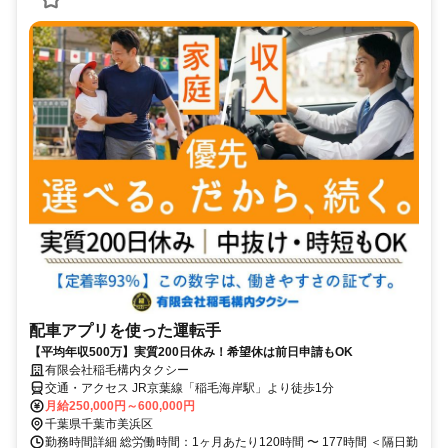
配車アプリを使った運転手
【平均年収500万】実質200日休み！希望休は前日申請もOK
有限会社稲毛構内タクシー
交通・アクセス JR京葉線「稲毛海岸駅」より徒歩1分
月給250,000円～600,000円
千葉県千葉市美浜区
勤務時間詳細 総労働時間：1ヶ月あたり120時間 〜 177時間 ＜隔日勤