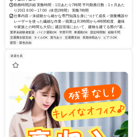
勤務時間詳細 実働時間：1日あたり7時間 平均勤務日数：1ヶ月あた
り20日 8:00～17:00（休憩2時間） 実働7時間
仕事内容 ✅️未経験から確かな専門知識を身につけて成長 ✅️測量機器や
レーザーを使った繊細な作業 ✅️残業は月3時間から4時間程度、趣味
や家族との時間も大切に 建設現場において、建物を建てる際の*基...
業界未経験者歓迎
バイク通勤OK
学歴不問
車通勤OK
固定時間制
経験不問
交通費全額支給
ネイルOK
賞与あり
交通費支給
長期休暇あり
ピアスOK
髪型・髪色自由
派遣社員