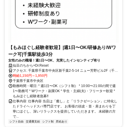
【もみほぐし経験者歓迎】|週1日〜OK/研修あり/Wワ
ーク可|千葉駅徒歩3分
女性のみの職場！週1日〜OK、充実したインセンティブ有り
仙豆のちから×Dr.Reset
アクセス: 千葉県千葉市中央区新千葉2-5-14 ニュー芳野ビル2F（千葉
駅から徒歩3分）
時給1,150円～1,950円
千葉県千葉市中央区
勤務時間・曜日: * 週1日〜OK（シフト制） * 10:00〜21:00の間で週
1〜勤務可 * Wワーク・副業OK * 学生・主婦(夫)・フリーター歓迎 *
もみほぐし経験者急募‼︎
仕事内容: 仕事内容 当店は「癒し」と「リラクゼーション」に特化し
たドライヘッドスパ専門店です。 お客様の頭皮・首・肩まわりを丁
寧にほぐし、深いリラックスを提供していただきます。 未経験の方
で...
シフト自由
交通費支給
シフト制
昇給あり