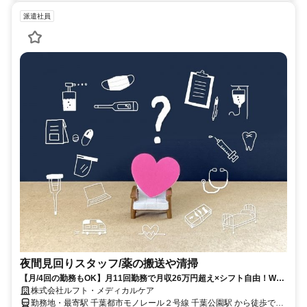
派遣社員
夜間見回りスタッフ/薬の搬送や清掃
【月/4回の勤務もOK】月11回勤務で月収26万円超え×シフト自由！Wワ
ークもOKで働きやすい！病棟見回りstaff
株式会社ルフト・メディカルケア
勤務地・最寄駅 千葉都市モノレール２号線 千葉公園駅 から徒歩で5