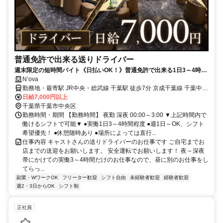
普通免許で出来る送りドライバー
週末限定の短時間バイト《日払いOK！》普通免許で出来る1日3～4時間
の副業(Wワーク)
N’ova
勤務地・最寄駅 JR中央・総武線 千葉駅 徒歩7分 京成千葉線 千葉中央
駅 徒歩3分
日給7,000円以上
千葉県千葉市中央区
勤務時間・期間 【勤務時間】 夜勤 深夜 00:00～3:00 ▼上記時間内で
働けるシフトで可能▼ ●実働1日3～4時間程度 ●週1日～OK、シフト
希望優先！ ●休憩随時あり ●場所によっては直行...
仕事内容 キャストさんの送りドライバーのお仕事です ご自宅までお
店までの送迎をお願いします。 安全運転でお願いします！ 夜～深夜
帯にかけての実働3～4時間だけのお仕事なので、昼に別のお仕事をし
てらっ...
副業・WワークOK
フリーター歓迎
シフト自由
未経験者歓迎
経験者歓迎
週2・3日からOK
シフト制
正社員