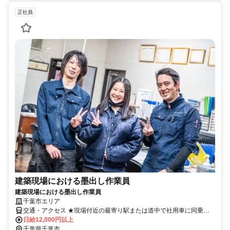
正社員
建築現場における墨出し作業員
建築現場における墨出し作業員
千葉市エリア
交通・アクセス ★現場付近の最寄り駅または道中で社用車に同乗す
る形となります。
日給12,000円以上
千葉県千葉市