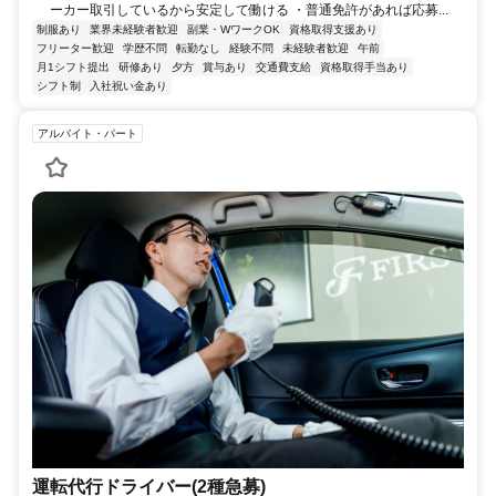
ーカー取引しているから安定して働ける ・普通免許があれば応募...
制服あり
業界未経験者歓迎
副業・WワークOK
資格取得支援あり
フリーター歓迎
学歴不問
転勤なし
経験不問
未経験者歓迎
午前
月1シフト提出
研修あり
夕方
賞与あり
交通費支給
資格取得手当あり
シフト制
入社祝い金あり
アルバイト・パート
運転代行ドライバー(2種急募)