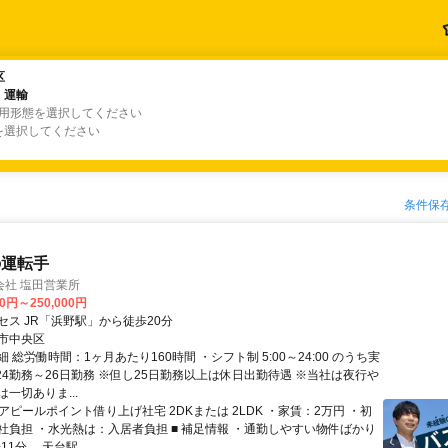
区
区
・運輸
・運輸
雇用形態を選択してください
を選択してください
条件保
の運転手
会社 塩田営業所
00円～250,000円
セス JR「浜野駅」から徒歩20分
市中央区
 総労働時間：1ヶ月あたり160時間 ・シフト制 5:00～24:00 のうち実
※24勤務～26日勤務 ※但し25日勤務以上は休日出勤待遇 ※当社は夜行や
一切ありま...
アピールポイント借り上げ社宅 2DKまたは 2LDK ・家賃：2万円 ・初
社負担 ・水光熱は：入居者負担 ■ 補足情報 ・通勤しやすい物件ばかり
1分、 天台駅...