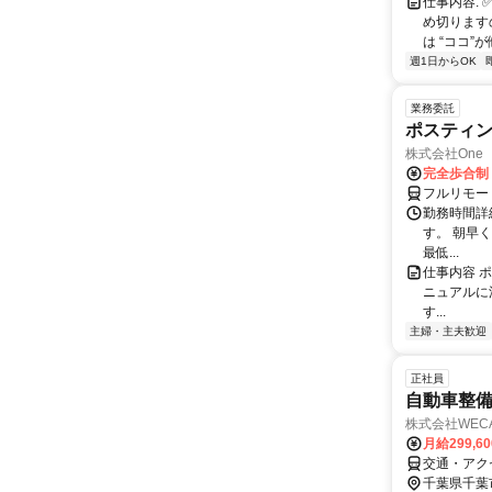
仕事内容:
め切りますの
は “ココ”が
週1日からOK
業務委託
ポスティ
株式会社One a
完全歩合制
フルリモー
勤務時間詳
す。 朝早
最低...
仕事内容 
ニュアルに
す...
主婦・主夫歓迎
正社員
自動車整
株式会社WECA
月給299,6
交通・アク
千葉県千葉