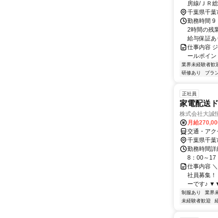
房線/ＪＲ
千葉県千葉
勤務時間 9
2時間の残
給与保証あり
仕事内容 ジュースの仕
ールポイント
業界未経験者歓
研修あり
ブラ
正社員
家電配送
株式会社大誠
月給270,0
交通・アク
千葉県千葉
勤務時間詳細
8：00～1
仕事内容 
社員募集！
ーです♪ ▼
制服あり
業界
未経験者歓迎