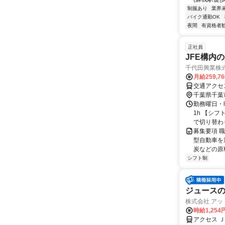
制服あり
業界
バイク通勤OK
夜間
有資格者
正社員
JFE構内
千代田興業株
月給259,7
交通アクセ
千葉県千葉
勤務曜日・時
1h 【シ
で切り替わり
募集要項 職
型自動車を
炭などの原
シフト制
ジュース
株式会社 アッ
時給1,254
アクセス 