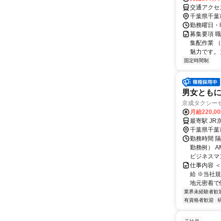
交通アクセ
千葉県千葉
勤務曜日・時
募集要項 
集配作業 
魅力です。
固定時間制
男女とも
京成タクシー
月給220,0
最寄駅 JR
千葉県千葉
勤務時間 隔
勤務例） A
ビジネスマン
仕事内容 
給 ※当社
地元密着で
業界未経験者歓
有資格者歓迎