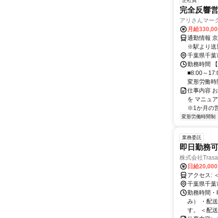
正社員
完全反響営
アリさんマーク
月給330,0
通勤情報 
※駅より送
千葉県千葉
勤務時間 【
■8:00～
変形労働時間制
仕事内容 
を マニュ
※1か月の営
変形労働時間制
業務委託
即日勤務
株式会社Trasa
日給20,00
ア
千葉県千葉
勤務時間・
み） ・配
す。 ＜配送