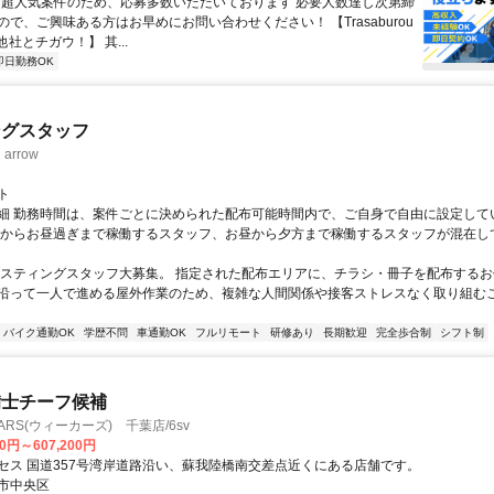
 ✅超人気案件のため、応募多数いただいております 必要人数達し次第締
で、ご興味ある方はお早めにお問い合わせください！ 【Trasaburou
他社とチガウ！】 其...
即日勤務OK
ングスタッフ
rrow
ト
細 勤務時間は、案件ごとに決められた配布可能時間内で、ご自身で自由に設定して
くからお昼過ぎまで稼働するスタッフ、お昼から夕方まで稼働するスタッフが混在し
ポスティングスタッフ大募集。 指定された配布エリアに、チラシ・冊子を配布するお
沿って一人で進める屋外作業のため、複雑な人間関係や接客ストレスなく取り組む
バイク通勤OK
学歴不問
車通勤OK
フルリモート
研修あり
長期歓迎
完全歩合制
シフト制
備士チーフ候補
RS(ウィーカーズ) 千葉店/6sv
00円～607,200円
セス 国道357号湾岸道路沿い、蘇我陸橋南交差点近くにある店舗です。
市中央区