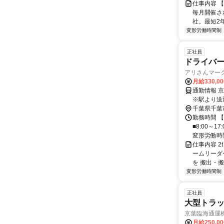
仕事内容 
毎月開催さ
社。最短2年
変形労働時間制
正社員
ドライバー
アリさんマーク
月給330,0
通勤情報 
※駅より送
千葉県千葉
勤務時間 【
■8:00～
変形労働時間制
仕事内容 
ームリーダ
を 搬出・搬
変形労働時間制
正社員
大型トラ
京葉臨海通運
月給250,0