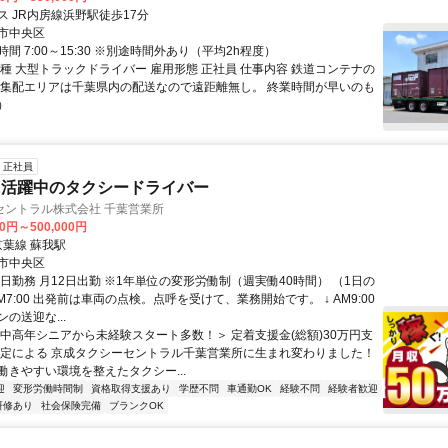
ス JR内房線浜野駅徒歩17分
市中央区
間 7:00～15:30 ※別途時間外あり（平均2h程度）
職種 大型トラックドライバー 雇用形態 正社員 仕事内容 鉄道コンテナの
（集配エリアは千葉県内の配送なので遠距離無し。 終業時間が早いのも
）
正社員
に活躍中のタクシードライバー
セントラル株式会社 千葉営業所
00円～500,000円
京葉線 蘇我駅
市中央区
日勤務 月12日出勤 ※1年単位の変形労働制（週実働40時間） （1日の
M7:00 出発前は車両の点検。点呼を受けて、業務開始です。 ↓ AM9:00
の送迎な...
＜中高年シニアから未経験スタート多数！＞ 定着支援金(総額)30万円支
規定による 京成タクシーセントラル千葉営業所に生まれ変わりました！
働きやすい環境を整えたタクシー...
迎
変形労働時間制
資格取得支援あり
学歴不問
車通勤OK
経験不問
経験者歓迎
研修あり
社会保険完備
ブランクOK