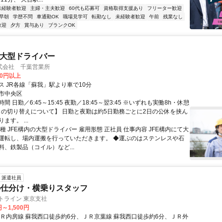
未経験者歓迎
主婦・主夫歓迎
60代も応募可
資格取得支援あり
フリーター歓迎
早朝
学歴不問
車通勤OK
職場見学可
転勤なし
未経験者歓迎
午前
残業なし
歓迎
夕方
賞与あり
ブランクOK
の大型ドライバー
式会社 千葉営業所
60円以上
ス JR各線「蘇我」駅より車で10分
市中央区
間 日勤／6:45～15:45 夜勤／18:45～翌3:45 ※いずれも実働8h・休憩
フトの切り替えについて】 日勤と夜勤は約5日勤務ごとに2日の公休を挟ん
ます。 ...
種 JFE構内の大型ドライバー 雇用形態 正社員 仕事内容 JFE構内にて大
運転し、場内運搬を行っていただきます。 ◆運ぶのはステンレスや石
料、鉄製品（コイル）など...
派遣社員
の仕分け・横乗りスタッフ
トライン 東京支社
円～1,500円
ＪＲ内房線 蘇我西口徒歩約6分、ＪＲ京葉線 蘇我西口徒歩約6分、ＪＲ外