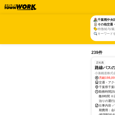
千葉県
千葉県
中央
中央
その他交通
その他交通
特徴/給与/
キーワード
239件
正社員
路線バス
小湊鐵道株式
月給198,0
交通・アク
千葉県千葉
勤務時間詳細
働8時間 
泊りの運行は
仕事内容 ✅
期費用：会
(蘇我駅徒歩1