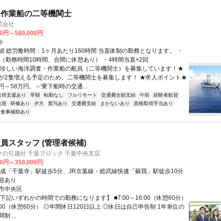
・作業船の二等機関士
式会社
00円～580,000円
ト
細 総労働時間：1ヶ月あたり160時間 当直体制の勤務となります。 ・
直（勤務時間10時間、合間に休憩あり） ・4時間当直×2回
★珍しい海洋調査・作業船の船員（二等機関士）を募集しています！★
が2隻増える予定のため、二等機関士を募集します！ ★求人ポイント★
円～58万円。 ✅乗下船時の交通...
取得支援あり
早朝
転勤なし
フルリモート
交通費全額支給
午前
経験者歓迎
歓迎
研修あり
夕方
賞与あり
交通費支給
まかないあり
資格取得手当あり
食事補助あり
員スタッフ (管理者候補)
の引越社 千葉ブロック 千葉中央支店
00円～350,000円
京成「千葉寺」駅徒歩5分、JR京葉線・総武線快速「蘇我」駅徒歩10分
迎あり
市中央区
下記いずれかの時間での勤務になります】 ■7:00～16:00（休憩60分）
17:00（休憩60分） ◎年間休日120日以上 ◎休日は自己申告制 1年単位の
 ...