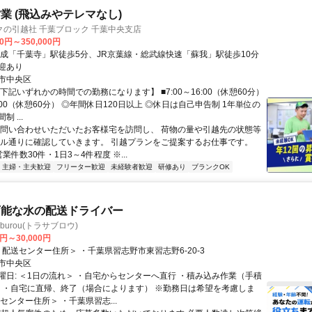
業 (飛込みやテレマなし)
の引越社 千葉ブロック 千葉中央支店
00円～350,000円
京成「千葉寺」駅徒歩5分、JR京葉線・総武線快速「蘇我」駅徒歩10分
迎あり
市中央区
下記いずれかの時間での勤務になります】 ■7:00～16:00（休憩60分）
17:00（休憩60分） ◎年間休日120日以上 ◎休日は自己申告制 1年単位の
 ...
お問い合わせいただいたお客様宅を訪問し、 荷物の量や引越先の状態等
アル通りに確認していきます。 引越プランをご提案するお仕事です。
業件数30件・1日3～4件程度 ※...
主婦・主夫歓迎
フリーター歓迎
未経験者歓迎
研修あり
ブランクOK
可能な水の配送ドライバー
burou(トラサブロウ)
0円～30,000円
クセス: ＜配送センター住所＞ ・千葉県習志野市東習志野6-20-3
市中央区
曜日: ＜1日の流れ＞ ・自宅からセンターへ直行 ・積み込み作業（手積
送 ・自宅に直帰、終了（場合によります） ※勤務日は希望を考慮しま
センター住所＞ ・千葉県習志...