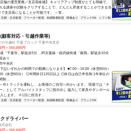
【店舗の運営業務／支店長候補】 キャリアアップ制度がとても明確で、
れる講座や試験をクリアすることで、どんどん昇進することができる当
で支店長になることが可能です。 ～管...
主婦・主夫歓迎
フリーター歓迎
未経験者歓迎
研修あり
ブランクOK
シフト制
(顧客対応・引越作業等)
の引越社 千葉ブロック 千葉中央支店
00円～350,000円
京成「千葉寺」駅徒歩5分、JR京葉線・総武線快速「蘇我」駅徒歩10分
迎あり
市中央区
下記いずれかの時間での勤務になります】 ■7:00～16:00（休憩60分）
17:00（休憩60分） ◎年間休日120日以上 ◎休日は自己申告制 1年単位の
 ...
2t～4tトラックを運転し、 お客様のご自宅へ向かいます。 現場では「チ
ー」として アルバイトスタッフに指示出し 協力して家具やダンボール
入します。 ※1日に担当す...
主婦・主夫歓迎
フリーター歓迎
未経験者歓迎
研修あり
ブランクOK
ックドライバー
株式会社
00円～350,000円