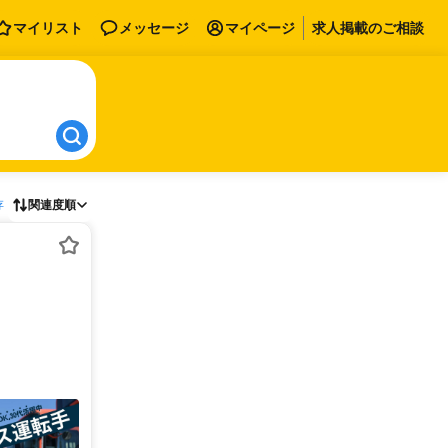
マイリスト
メッセージ
マイページ
求人掲載のご相談
存
関連度順