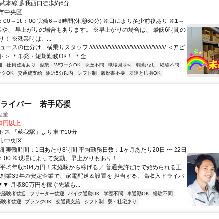
総武本線 蘇我西口徒歩約6分
市中央区
：00～18：00 実働6～8時間(休憩60分) ※日により多少前後あり ※1～
業や、 早上がりの場合もあります。 ※早上がりの場合は、 最低6時間の
！ ※残業時は、...
分け・横乗りスタッフ //////////////////////////////////////////////////// ＜アピ
＞ ＊単発・短期勤務OK！ ＊全...
迎
社員登用あり
副業・WワークOK
学歴不問
職場見学可
転勤なし
経験不問
ンクOK
交通費支給
駅近5分以内
シフト制
履歴書不要
友達と応募OK
ドライバー 若手応援
恒産
00円以上
セス 「蘇我駅」より車で10分
市中央区
 実働時間：1日あたり8時間 平均勤務日数：1ヶ月あたり20日 〜 22日
7：00 ※現場によって変動。早上がりもあり！
＼平均年収504万円！未経験から稼げる／ 普通免許だけで始められる正
 創業39年の安定企業で、家電配送＆設置を 担当する、高収入ドライバ
▼▼ 月収80万円を稼ぐ先輩も...
未経験者歓迎
フリーター歓迎
バイク通勤OK
学歴不問
車通勤OK
経験不問
経験者歓迎
ブランクOK
交通費支給
シフト制
寮・社宅あり