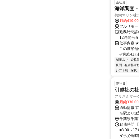
正社員
海洋調査
共栄マリン株
月給410,0
フルリモー
勤務時間詳
12時間当
仕事内容 
この度船舶
✅月給41万
制服あり
資格
夜間
有資格者
シフト制
深夜
正社員
引越社の社
アリさんマーク
月給330,0
通勤情報 
※駅より送
千葉県千葉
勤務時間 【
■8:00～
変形労働時間制