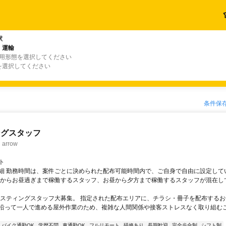
駅
・運輸
雇用形態を選択してください
を選択してください
条件保
ングスタッフ
rrow
ト
細 勤務時間は、案件ごとに決められた配布可能時間内で、ご自身で自由に設定して
くからお昼過ぎまで稼働するスタッフ、お昼から夕方まで稼働するスタッフが混在し
ポスティングスタッフ大募集。 指定された配布エリアに、チラシ・冊子を配布するお
沿って一人で進める屋外作業のため、複雑な人間関係や接客ストレスなく取り組む
バイク通勤OK
学歴不問
車通勤OK
フルリモート
研修あり
長期歓迎
完全歩合制
シフト制