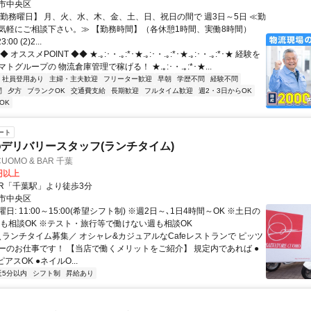
市中央区
【勤務曜日】 月、火、水、木、金、土、日、祝日の間で 週3日～5日 ≪勤
気軽にご相談下さい。≫ 【勤務時間】（各休憩1時間、実働8時間）
:00 (2)2...
オススメPOINT ◆◆ ★.｡:･・.｡:*･★.｡:･・.｡:*･★.｡:･・.｡:*･★ 経験を
トグループの 物流倉庫管理で稼げる！ ★.｡:･・.｡:*･★...
社員登用あり
主婦・主夫歓迎
フリーター歓迎
早朝
学歴不問
経験不問
間
夕方
ブランクOK
交通費支給
長期歓迎
フルタイム歓迎
週2・3日からOK
OK
ート
デリバリースタッフ(ランチタイム)
CUOMO & BAR 千葉
0円以上
クセス: JR「千葉駅」より徒歩3分
市中央区
日: 11:00～15:00(希望シフト制) ※週2日～､1日4時間～OK ※土日の
みも相談OK ※テスト・旅行等で働けない週も相談OK
 ＼ランチタイム募集／ オシャレ&カジュアルなCafeレストランで ピッツ
ーのお仕事です！ 【当店で働くメリットをご紹介】 規定内であれば ●
アスOK ●ネイルO...
近5分以内
シフト制
昇給あり