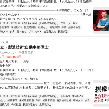
細 実働時間：1日あたり8時間 平均勤務日数：1ヶ月あたり22日 勤務時
～18:00 ※平均残業20h ※勤務先による
―――――――――――――――――――― 今の職場に、こんな「諦
ていませんか？ ―――――――――――――――――――― 「基本給
業代を稼ぐためにダラダラ残らざるを得ない...
迎
主婦・主夫歓迎
60代も応募可
資格取得支援あり
フリーター歓迎
学歴不問
車通勤OK
固定時間制
転勤なし
経験不問
午前
経験者歓迎
研修あり
夕方
賞与あり
ブランクOK
交通費支給
長期歓迎
正社員
立・製造技術(自動車整備士)
リューション 千葉営業所
00円～500,000円
セス 最寄り駅：千葉駅
市中央区
 実働時間：1日あたり8時間 平均勤務日数：1ヶ月あたり20日 〜 22日
15(休憩1時間)
未発表の試作車づくりに携わる
――――――――――――――― 世に出る前の「未発表車」や、研究
デルに直接触れられる希少な環境です。 整備工場での決まった手順の
迎
主婦・主夫歓迎
60代も応募可
資格取得支援あり
学歴不問
車通勤OK
勤なし
経験不問
未経験者歓迎
午前
経験者歓迎
有資格者歓迎
研修あり
夕方
通費支給
長期歓迎
長期休暇あり
土日祝休み