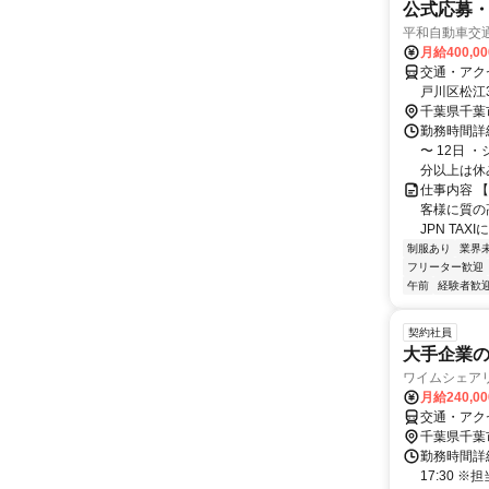
公式応募・
平和自動車交
月給400,00
交通・アク
戸川区松江3
千葉県千葉
勤務時間詳
〜 12日 
分以上は休み
仕事内容 
客様に質の
JPN TA
制服あり
業界
フリーター歓迎
午前
経験者歓
契約社員
大手企業
ワイムシェア
月給240,0
交通・アク
千葉県千葉
勤務時間詳細
17:30