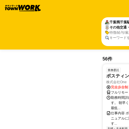
千葉県
千葉
その他交通
特徴/給与/
キーワード
56件
業務委託
ポスティ
株式会社One a
完全歩合制
フルリモー
勤務時間詳
す。 朝早
最低...
仕事内容 
ニュアルに
す...
主婦・主夫歓迎