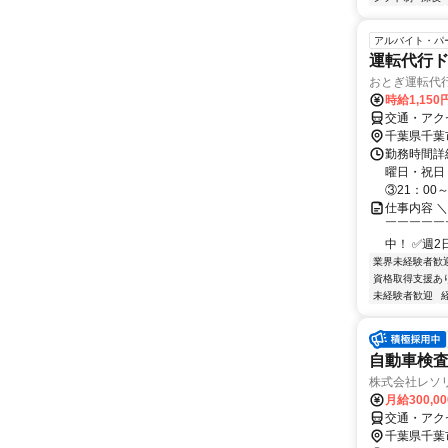
アルバイト・パ
運転代行ド
おとぎ運転代
時給1,150
交通・アク
千葉県千葉
勤務時間詳細
曜日・祝日＞
③21：00～
仕事内容 
￣￣￣￣￣
中！ ✅週2
業界未経験者歓
資格取得支援あ
未経験者歓迎
自動車検査
株式会社レソ
月給300,0
交通・アク
千葉県千葉