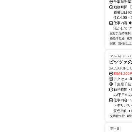
千葉県千葉
勤務時間 
務曜日はお
(1)14:00～23
仕事内容 ◆◆ 
活かしてヤマ
変形労働時間制
経験者歓迎
夜
深夜
週4日以上
アルバイト・パ
ピッツァの
SALVATORE 
時給1,20
ア
千葉県千葉
勤務時間・曜
み/平日の
仕事内容:
ァデリバリ
髪色自由 ●ピ
交通費支給
駅
正社員