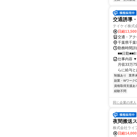
交通誘導
テイケイ株式会
日給13,50
交通・アク
千葉県千葉
勤務時間詳細
■■日勤■■8:
仕事内容 ▼
月収33万7
らに給与とは.
制服あり
業界
副業・WワークO
資格取得支援あ
経験不問
同じ企業の求人
夜間搬送
株式会社ライ
日給14,00