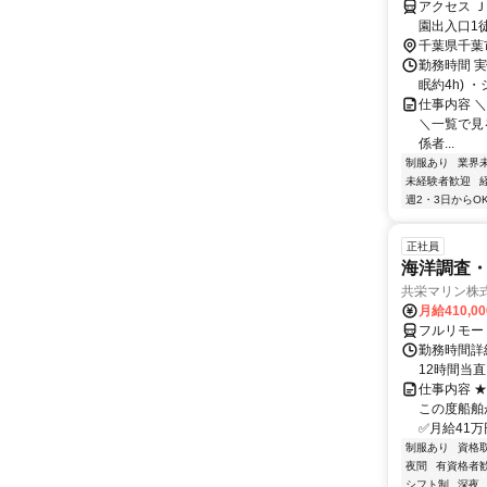
アクセス 
園出入口1徒
千葉県千葉
勤務時間 実
眠約4h) 
仕事内容 ＼＼搬
＼一覧で見
係者...
制服あり
業界
未経験者歓迎
週2・3日からO
正社員
海洋調査
共栄マリン株
月給410,0
フルリモー
勤務時間詳
12時間当
仕事内容 
この度船舶
✅月給41万
制服あり
資格
夜間
有資格者
シフト制
深夜