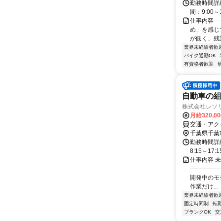
勤務時間詳
間：9:00
仕事内容 
め」を感じ
が低く、残
業界未経験者歓
バイク通勤OK
有資格者歓迎
自動車の組
株式会社レソ
月給320,0
交通・アク
千葉県千葉
勤務時間詳細
8:15～17:
仕事内容 
―――――
開発中のモ
作業だけ...
業界未経験者歓
固定時間制
転
ブランクOK
交