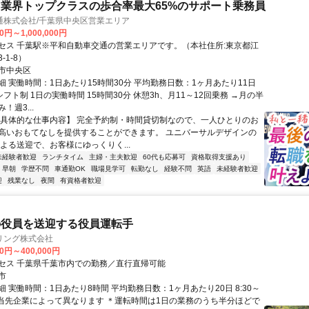
業界トップクラスの歩合率最大65%のサポート乗務員
通株式会社/千葉県中央区営業エリア
0円～1,000,000円
セス 千葉駅※平和自動車交通の営業エリアです。（本社住所:東京都江
-1-8）
市中央区
細 実働時間：1日あたり15時間30分 平均勤務日数：1ヶ月あたり11日
・シフト制 1日の実働時間 15時間30分 休憩3h、月11～12回乗務 →月の半
！週3...
【具体的な仕事内容】 完全予約制・時間貸切制なので、一人ひとりのお
高いおもてなしを提供することができます。 ユニバーサルデザインの
XIによる送迎で、お客様にゆっくりく...
未経験者歓迎
ランチタイム
主婦・主夫歓迎
60代も応募可
資格取得支援あり
早朝
学歴不問
車通勤OK
職場見学可
転勤なし
経験不問
英語
未経験者歓迎
迎
残業なし
夜間
有資格者歓迎
の役員を送迎する役員運転手
リング株式会社
00円～400,000円
セス 千葉県千葉市内での勤務／直行直帰可能
市
 実働時間：1日あたり8時間 平均勤務日数：1ヶ月あたり20日 8:30～
 ※担当先企業によって異なります ＊運転時間は1日の業務のうち半分ほどで