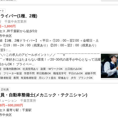
ート
ライバー(1種、2種)
行 千葉中央営業所
円～1,800円
セス JR千葉駅から徒歩5分
市中央区
 【1種、2種ドライバー】 ＜平日＞ ①20：00～翌2:00 ＜金曜日・土
 ①19：00～24：00（残業あり） ②20：00～翌2：00（残業あり）
翌3：...
＼＼✨この求人のアピールポイント✨／／ ￣￣V￣￣￣￣￣￣￣￣￣￣￣
￣ ✅車好きにはたまらない環境！ ✅20~30代の若手が中心となって活躍
日からOK！ プライベー...
迎
扶養内勤務OK
社員登用あり
副業・WワークOK
土日祝のみOK
り
フリーター歓迎
学歴不問
即日勤務OK
職場見学可
平日のみOK
経験不問
経験者歓迎
夜間
有資格者歓迎
月1シフト提出
研修あり
夕方
ブランクOK
正社員
員・自動車整備士(メカニック・テクニシャン)
リューション 千葉営業所
00円～600,000円
セス 最寄り駅：千葉駅
市中央区