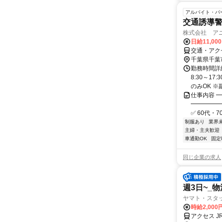
アルバイト・パ
交通誘導
株式会社 ア
日給11,00
交通・アク
千葉県千葉
勤務時間詳細
8:30～1
のみOK ※副
仕事内容 
━━━━━
✅ 60代・
制服あり
業界
主婦・主夫歓迎
車通勤OK
固定
同じ企業の求人
週3日~_物
ヤマト・スタッ
時給2,000
アクセス 