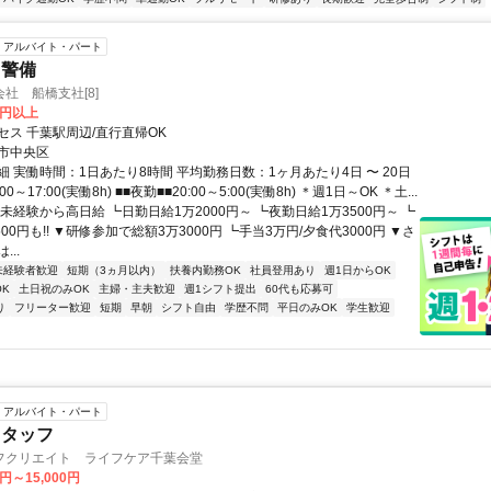
アルバイト・パート
・警備
社 船橋支社[8]
0円以上
セス 千葉駅周辺/直行直帰OK
市中央区
 実働時間：1日あたり8時間 平均勤務日数：1ヶ月あたり4日 〜 20日
00～17:00(実働8h) ■■夜勤■■20:00～5:00(実働8h) ＊週1日～OK ＊土...
未経験から高日給 ┗日勤日給1万2000円～ ┗夜勤日給1万3500円～ ┗
500円も!! ▼研修参加で総額3万3000円 ┗手当3万円/夕食代3000円 ▼さ
..
未経験者歓迎
短期（3ヵ月以内）
扶養内勤務OK
社員登用あり
週1日からOK
K
土日祝のみOK
主婦・主夫歓迎
週1シフト提出
60代も応募可
り
フリーター歓迎
短期
早朝
シフト自由
学歴不問
平日のみOK
学生歓迎
アルバイト・パート
スタッフ
フクリエイト ライフケア千葉会堂
0円～15,000円