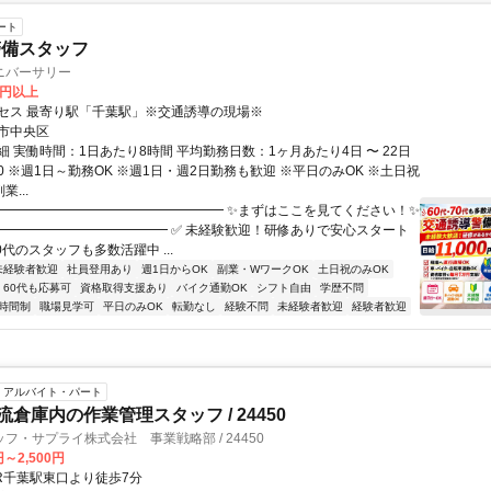
ート
警備スタッフ
ニバーサリー
0円以上
セス 最寄り駅「千葉駅」※交通誘導の現場※
市中央区
 実働時間：1日あたり8時間 平均勤務日数：1ヶ月あたり4日 〜 22日
7:30 ※週1日～勤務OK ※週1日・週2日勤務も歓迎 ※平日のみOK ※土日祝
業...
━━━━━━━━━━━━━━━━━━ ✨まずはここを見てください！✨
━━━━━━━━━━━━━ ✅ 未経験歓迎！研修ありで安心スタート
70代のスタッフも多数活躍中 ...
未経験者歓迎
社員登用あり
週1日からOK
副業・WワークOK
土日祝のみOK
60代も応募可
資格取得支援あり
バイク通勤OK
シフト自由
学歴不問
時間制
職場見学可
平日のみOK
転勤なし
経験不問
未経験者歓迎
経験者歓迎
アルバイト・パート
流倉庫内の作業管理スタッフ / 24450
フ・サプライ株式会社 事業戦略部 / 24450
円～2,500円
JR千葉駅東口より徒歩7分