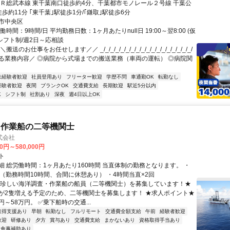
ＪＲ総武本線 東千葉南口徒歩約4分、千葉都市モノレール２号線 千葉公
歩約11分 ｢東千葉｣駅徒歩1分/｢鎌取｣駅徒歩6分
市中央区
働時間：9時間/日 平均勤務日数：1ヶ月あたりnull日 19:00～翌8:00 (仮
・シフト制/週2日～応相談
送のお仕事をお任せします／／ _/_/_/_/_/_/_/_/_/_/_/_/_/_/_/_/_/_/
る業務内容／ ◎病院から式場までの搬送業務（車両の運転） ◎病院関
未経験者歓迎
社員登用あり
フリーター歓迎
学歴不問
車通勤OK
転勤なし
経験者歓迎
夜間
ブランクOK
交通費支給
長期歓迎
駅近5分以内
K
シフト制
社割あり
深夜
週4日以上OK
・作業船の二等機関士
式会社
00円～580,000円
ト
細 総労働時間：1ヶ月あたり160時間 当直体制の勤務となります。 ・
直（勤務時間10時間、合間に休憩あり） ・4時間当直×2回
★珍しい海洋調査・作業船の船員（二等機関士）を募集しています！★
が2隻増える予定のため、二等機関士を募集します！ ★求人ポイント★
円～58万円。 ✅乗下船時の交通...
取得支援あり
早朝
転勤なし
フルリモート
交通費全額支給
午前
経験者歓迎
歓迎
研修あり
夕方
賞与あり
交通費支給
まかないあり
資格取得手当あり
食事補助あり