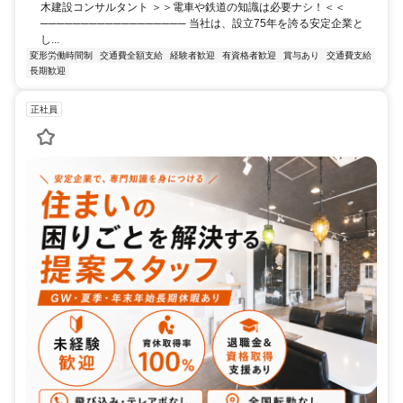
木建設コンサルタント ＞＞電車や鉄道の知識は必要ナシ！＜＜
────────────────── 当社は、設立75年を誇る安定企業と
し...
変形労働時間制
交通費全額支給
経験者歓迎
有資格者歓迎
賞与あり
交通費支給
長期歓迎
正社員