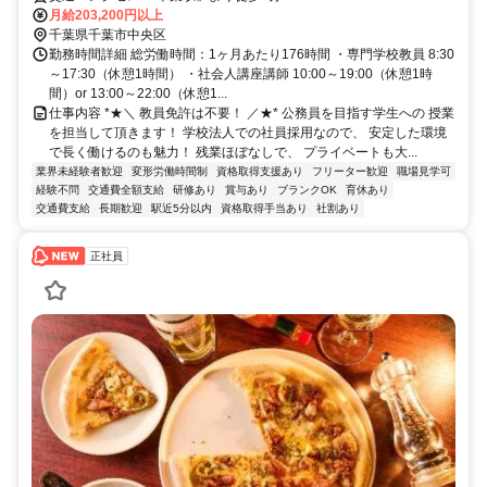
月給203,200円以上
千葉県千葉市中央区
勤務時間詳細 総労働時間：1ヶ月あたり176時間 ・専門学校教員 8:30
～17:30（休憩1時間） ・社会人講座講師 10:00～19:00（休憩1時
間）or 13:00～22:00（休憩1...
仕事内容 *★＼ 教員免許は不要！ ／★* 公務員を目指す学生への 授業
を担当して頂きます！ 学校法人での社員採用なので、 安定した環境
で長く働けるのも魅力！ 残業ほぼなしで、 プライベートも大...
業界未経験者歓迎
変形労働時間制
資格取得支援あり
フリーター歓迎
職場見学可
経験不問
交通費全額支給
研修あり
賞与あり
ブランクOK
育休あり
交通費支給
長期歓迎
駅近5分以内
資格取得手当あり
社割あり
正社員