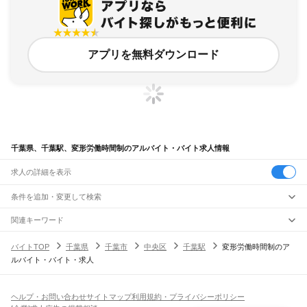
アプリを無料ダウンロード
千葉県、千葉駅、変形労働時間制のアルバイト・バイト求人情報
求人の詳細を表示
条件を追加・変更して検索
市区町村を追加・変更
関連キーワード
完全在宅ワーク 全国
シール貼り 在宅
現在地周辺
ガチャガチャ
犬カフェ
千葉県
駅を追加・変更
バイトTOP
千葉県
千葉市
中央区
千葉駅
変形労働時間制のア
千葉県
すべて
ルバイト・バイト・求人
千葉市
すべて
職種を追加・変更
JR武蔵野線
中央区
花見川区
稲毛区
若葉区
緑区
美浜区
南流山駅
新松戸駅
新八柱駅
東松戸駅
市川大野駅
船橋法典駅
西船橋駅
飲食・フードサービス
銚子市
市川市
船橋市
館山市
木更津市
松戸市
野田市
茂原市
成田市
佐倉市
東金市
特徴を追加・変更
飲食・フードサービス
すべて
ヘルプ・お問い合わせ
サイトマップ
利用規約・プライバシーポリシー
JR中央・総武線
旭市
習志野市
柏市
勝浦市
市原市
流山市
八千代市
我孫子市
鴨川市
鎌ケ谷市
ホールスタッフ
キッチンスタッフ
皿洗い・洗い場
精肉・鮮魚加工
給食調理
人気