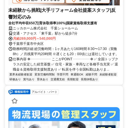
未経験から挑戦|大手リフォーム会社提案スタッフ|反
響対応のみ
全社平均年収650万|育休取得率100%|国家資格取得支援有
ニッカホーム株式会社 千葉ショールーム
交通・アクセス 「東千葉」駅から徒歩7分
月給269,000円～540,000円
千葉県千葉市中央区
勤務時間詳細 総労働時間：1ヶ月あたり160時間 8:30〜17:30（実働
8h）／月残業平均20時間 ※遅くとも20：00頃には退社しています。
仕事内容 ✼┈┈┈┈┈┈ ここがPOINT ┈┈┈┈┈✼ ✅ 全国トップク
ラスの安定した経営基盤 ✅ 住宅・家族・車両など各種手当充実 ✅ 退
職金＆資格取得支援制度あり ✅ 転居を伴う全国転勤はありま...
業界未経験者歓迎
変形労働時間制
学歴不問
車通勤OK
経験不問
未経験者歓迎
研修あり
賞与あり
育休あり
交通費支給
長期歓迎
長期休暇あり
アルバイト・パート