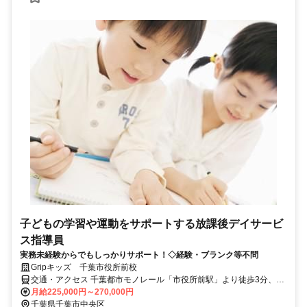
子どもの学習や運動をサポートする放課後デイサービ
ス指導員
実務未経験からでもしっかりサポート！◇経験・ブランク等不問
Gripキッズ 千葉市役所前校
交通・アクセス 千葉都市モノレール「市役所前駅」より徒歩3分、京
成千葉線「新千葉駅」徒歩10分
月給225,000円～270,000円
千葉県千葉市中央区