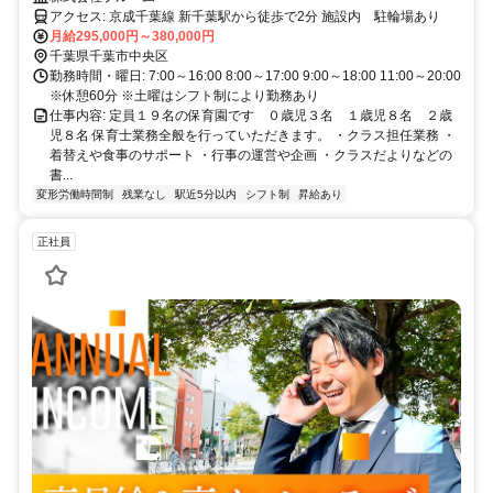
アクセス: 京成千葉線 新千葉駅から徒歩で2分 施設内 駐輪場あり
月給295,000円～380,000円
千葉県千葉市中央区
勤務時間・曜日: 7:00～16:00 8:00～17:00 9:00～18:00 11:00～20:00
※休憩60分 ※土曜はシフト制により勤務あり
仕事内容: 定員１９名の保育園です ０歳児３名 １歳児８名 ２歳
児８名 保育士業務全般を行っていただきます。 ・クラス担任業務 ・
着替えや食事のサポート ・行事の運営や企画 ・クラスだよりなどの
書...
変形労働時間制
残業なし
駅近5分以内
シフト制
昇給あり
正社員