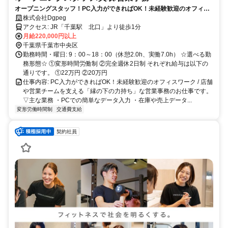
オープニングスタッフ！PC入力ができればOK！未経験歓迎のオフィス
ワーク
株式会社Dgpeg
アクセス: JR「千葉駅 北口」より徒歩1分
月給220,000円以上
千葉県千葉市中央区
勤務時間・曜日: 9：00～18：00（休憩2.0h、実働7.0h） ☆選べる勤
務形態☆ ①変形時間労働制 ②完全週休2日制 それぞれ給与は以下の
通りです。 ①22万円 ②20万円
仕事内容: PC入力ができればOK！未経験歓迎のオフィスワーク / 店舗
や営業チームを支える「縁の下の力持ち」な営業事務のお仕事です。
▽主な業務 ・PCでの簡単なデータ入力 ・在庫や売上データ...
変形労働時間制
交通費支給
契約社員