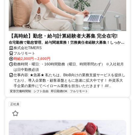
【高時給】勤怠・給与計算経験者大募集 完全在宅!
在宅勤務で勤怠管理、給与関連業務！労務責任者経験大募集！しっかり
稼ぎたい方、注目！
株式会社TIMERS
フルリモート
時給2,000円～2,600円
勤務時間・曜日: ・160時間勤務（曜日、時間帯問わず） ※入社初月
は日中勤務必須
仕事内容: ★急募★ 私たちは、BtoB向けの業務支援サービスを提供し
ており、導入企業数・顧客基盤ともに急速に拡大中です！ 外資系大
手企業の案件にてペイロール業務を担当いただきます！ ////...
変形労働時間制
シフト自由
即日勤務OK
フルリモート
正社員