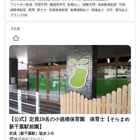
フリーター歓迎
学歴不問
職場見学可
転勤なし
経験不問
未経験者歓迎
午前
経験者歓迎
夜間
駅ナカ
有資格者歓迎
食費補助あり
研修あり
夕方
賞与あり
ブランクOK
正社員
【公式】定員19名の小規模保育園 保育士【そらまめ
新千葉駅前園】
京成（新千葉駅）徒歩２分
株式会社ブルーム