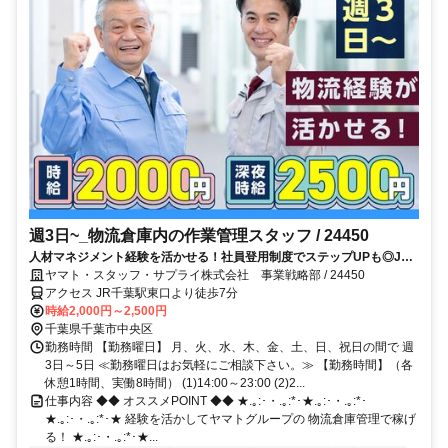
週3日~_物流倉庫内の作業管理スタッフ / 24450
人材マネジメント経験を活かせる！社員登用制度でステップUPも◎JR
千葉駅～徒歩7分★高時給2000円～2500円！昼or夜の現場管理者！
ヤマト・スタッフ・サプライ株式会社 事業戦略部 / 24450
アクセス JR千葉駅東口より徒歩7分
時給2,000円～2,500円
千葉県千葉市中央区
勤務時間 【勤務曜日】 月、火、水、木、金、土、日、祝日の間で 週
3日～5日 ≪勤務曜日はお気軽にご相談下さい。≫ 【勤務時間】（各
休憩1時間、実働8時間） (1)14:00～23:00 (2)2...
仕事内容 ◆◆ オススメPOINT ◆◆ ★.｡:･・.｡:*･★.｡:･・.｡:*･
★.｡:･・.｡:*･★ 経験を活かしてヤマトグループの 物流倉庫管理で稼げ
る！ ★.｡:･・.｡:*･★...