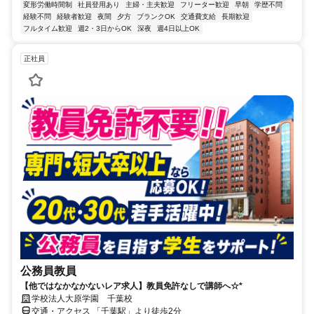
変形労働時間制
社員登用あり
主婦・主夫歓迎
フリーター歓迎
早朝
学歴不問
経験不問
経験者歓迎
夜間
夕方
ブランクOK
交通費支給
長期歓迎
フルタイム歓迎
週2・3日からOK
深夜
週4日以上OK
正社員
公務員教員
【他ではなかなかないレア求人】教員免許なしで講師へ☆*
学校法人大原学園 千葉校
交通・アクセス 「千葉駅」より徒歩2分