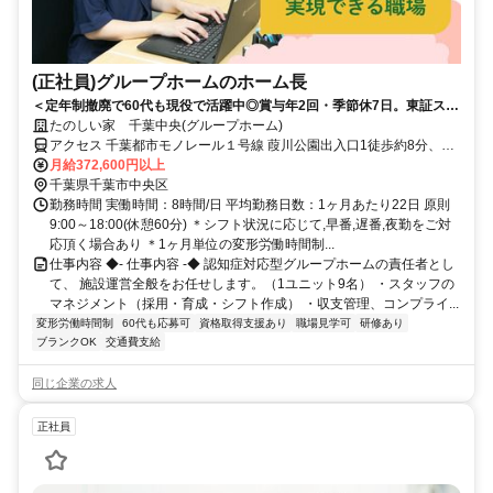
(正社員)グループホームのホーム長
＜定年制撤廃で60代も現役で活躍中◎賞与年2回・季節休7日。東証スタ
ンダード上場◎＞経験を評価！施設ごとに色を出せる、裁量あるグルー
たのしい家 千葉中央(グループホーム)
プホーム
アクセス 千葉都市モノレール１号線 葭川公園出入口1徒歩約8分、千
葉都市モノレール１号線 栄町（千葉県）出入口1徒歩約10分、ＪＲ総
月給372,600円以上
武本線 東千葉南口徒歩約10分 各線「千葉」駅から徒歩約17分
千葉県千葉市中央区
勤務時間 実働時間：8時間/日 平均勤務日数：1ヶ月あたり22日 原則
9:00～18:00(休憩60分) ＊シフト状況に応じて,早番,遅番,夜勤をご対
応頂く場合あり ＊1ヶ月単位の変形労働時間制...
仕事内容 ◆- 仕事内容 -◆ 認知症対応型グループホームの責任者とし
て、 施設運営全般をお任せします。（1ユニット9名） ・スタッフの
マネジメント（採用・育成・シフト作成） ・収支管理、コンプライ...
変形労働時間制
60代も応募可
資格取得支援あり
職場見学可
研修あり
ブランクOK
交通費支給
同じ企業の求人
正社員