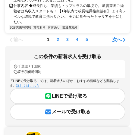
土曜/10：00～19：10または12：4...
仕事内容 ◆成長性も、業績もトップクラスの環境で。 教育業界ご経
験者は高収入スタートも！ 【1年以内で校長職昇格実績有】 より高レ
ベルな環境で教育に携わりたい。 実力に見合ったキャリアを手にし
たい。...
変形労働時間制
賞与あり
育休あり
交通費支給
前へ
次へ
1
2
3
4
5
この条件の新着求人を受け取る
千葉県 / 千葉駅
変形労働時間制
「LINEで受け取る」では、新着求人のほか、おすすめ情報なども配信しま
す。
詳しくはこちら
LINEで受け取る
メールで受け取る