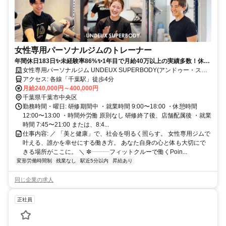
女性専用パーソナルジムのトレーナー
年間休日183日✨未経験率86%✨1年目で月給40万以上の実績多数！休み
も、あなたの成長も、全力サポート！
女性専用パーソナルジム UNDEUX SUPERBODY(アンドゥー・スー
パーボディ)
アクセス: 各線「千葉駅」徒歩4分
月給240,000円～400,000円
千葉県千葉市中央区
勤務時間・曜日: 研修期間中 ・就業時間 9:00〜18:00 ・休憩時間
12:00〜13:00 ・時間外労働 原則なし 研修終了後、店舗配属後 ・就業
時間 7:45〜21:00 または、8:4...
仕事内容: ／ 「美と健康」で、社会を明るく照らす。 女性専用ジムで
叶える、誰かを幸せにする働き方。 あなた自身の心と体も大切にで
きる場所がここに。 ＼ ✼┈┈┈フィットクルーで働くPoin...
変形労働時間制
残業なし
駅近5分以内
昇給あり
同じ企業の求人
正社員