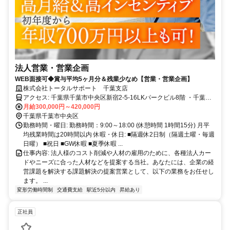
法人営業・営業企画
WEB面接可◆賞与平均5ヶ月分＆残業少なめ【営業・営業企画】
株式会社トータルサポート 千葉支店
アクセス: 千葉県千葉市中央区新宿2-5-16LKパークビル8階 ・千葉
月給300,000円～420,000円
駅 10分 ・千葉中央駅 3分 駅チカ
千葉県千葉市中央区
勤務時間・曜日: 勤務時間：9:00～18:00 (休憩時間 1時間15分) 月平
均残業時間は20時間以内 休暇・休日: ■隔週休2日制（隔週土曜・毎週
日曜） ■祝日 ■GW休暇 ■夏季休暇 ...
仕事内容: 法人様のコスト削減や人材の雇用のために、各種法人カー
ドやニーズに合った人材などを提案する当社。あなたには、企業の経
営課題を解決する課題解決の提案営業として、以下の業務をお任せし
ます。 ...
変形労働時間制
交通費支給
駅近5分以内
昇給あり
正社員