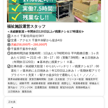
福祉施設運営スタッフ
＜未経験歓迎＞年間休日120日以上✅残業ナシ＆17時退社✨
スカイ 千葉/合同会社SKY
交通・アクセス 千葉中央駅から徒歩4分
月給258,000円～280,000円
千葉県千葉市中央区
勤務時間詳細 実働時間：1日あたり7時間30分 平均勤務日数：1ヶ月
あたり18日 〜 21日 ⭐8：30～17：00（実働7.5時間） ★土日祝休み
（年間休日120日） ★基本的に残業ナシ！ ※基...
仕事内容 ✅未経験大歓迎！やりがいバッチリ！ ✅残業ナシ＆17：00
退社！ ✅基本的に土日祝休み！年120日以上休み！ ✅長期休暇アリで
プライベート充実！ ✅駅チカ徒歩5分で通勤らくらく！ ／／／／...
業界未経験者歓迎
変形労働時間制
主婦・主夫歓迎
フリーター歓迎
職場見学可
転勤なし
経験不問
未経験者歓迎
経験者歓迎
残業なし
有資格者歓迎
研修あり
賞与あり
ブランクOK
交通費支給
長期歓迎
駅近5分以内
長期休暇あり
土日祝休み
服装自由
正社員