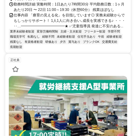
勤務時間詳細 実働時間：1日あたり7時間30分 平均勤務日数：1ヶ月
あたり20日 〜 22日 11:00～19:30（休憩60分） 残業ほぼなし
仕事内容 「療育の見える化」を目指しています◎ 実務未経験からで
もしっかりサポート！ 1人1人に向き合い､成長を実感できる♪ ・・・
‥…━━━━━━━━━━━━★ ✅児童指導員 発達に不安のある...
業界未経験者歓迎
変形労働時間制
主婦・主夫歓迎
フリーター歓迎
学歴不問
職場見学可
転勤なし
経験不問
未経験者歓迎
住宅手当あり
午前
経験者歓迎
残業なし
有資格者歓迎
研修あり
夕方
賞与あり
ブランクOK
交通費支給
長期歓迎
正社員