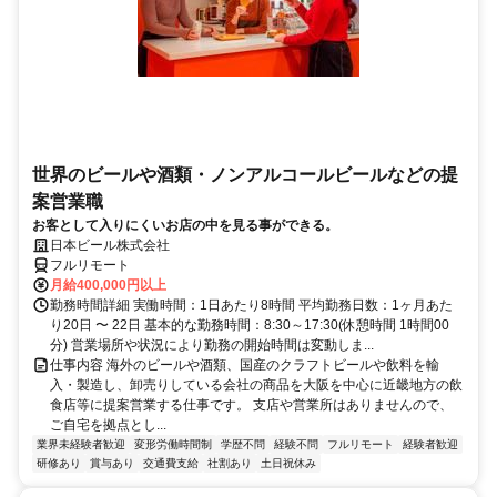
世界のビールや酒類・ノンアルコールビールなどの提
案営業職
お客として入りにくいお店の中を見る事ができる。
日本ビール株式会社
フルリモート
月給400,000円以上
勤務時間詳細 実働時間：1日あたり8時間 平均勤務日数：1ヶ月あた
り20日 〜 22日 基本的な勤務時間：8:30～17:30(休憩時間 1時間00
分) 営業場所や状況により勤務の開始時間は変動しま...
仕事内容 海外のビールや酒類、国産のクラフトビールや飲料を輸
入・製造し、卸売りしている会社の商品を大阪を中心に近畿地方の飲
食店等に提案営業する仕事です。 支店や営業所はありませんので、
ご自宅を拠点とし...
業界未経験者歓迎
変形労働時間制
学歴不問
経験不問
フルリモート
経験者歓迎
研修あり
賞与あり
交通費支給
社割あり
土日祝休み