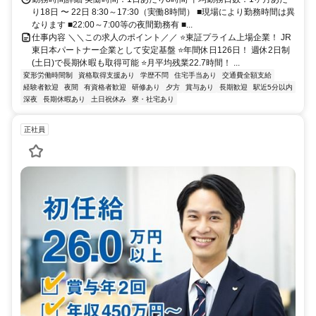
り18日 〜 22日 8:30～17:30（実働8時間） ■現場により勤務時間は異
なります ■22:00～7:00等の夜間勤務有 ■...
仕事内容 ＼＼この求人のポイント／／ ⭐東証プライム上場企業！ JR
東日本パートナー企業として安定基盤 ⭐年間休日126日！ 週休2日制
(土日)で長期休暇も取得可能 ⭐月平均残業22.7時間！ ...
変形労働時間制
資格取得支援あり
学歴不問
住宅手当あり
交通費全額支給
経験者歓迎
夜間
有資格者歓迎
研修あり
夕方
賞与あり
長期歓迎
駅近5分以内
深夜
長期休暇あり
土日祝休み
寮・社宅あり
正社員