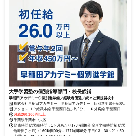
大手学習塾の個別指導部門・校長候補
早稲田アカデミー◇個別進学館／経験者優遇／続々と新規開校中
株式会社早稲田アカデミー 早稲田アカデミー 個別進学館千葉校
正社員(講師職)
アクセス ＪＲ総武本線 千葉西口徒歩約2分、ＪＲ外房線 千葉西口徒
歩約2分、京成千葉線 新千葉徒歩約5分
月給260,100円以上
千葉県千葉市中央区
勤務時間 総労働時間：1ヶ月あたり173時間8分 変形労働時間制 総労
働時間(1ヶ月)：160時間00分～177時間08分 平日/13：30～21：50