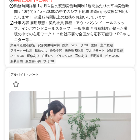
時給1,320円～1,400円
勤務時間詳細 1ヶ月単位の変形労働時間制 1週間あたりの平均労働時
間：40時間 8:45～20:00の中でのシフト勤務 週3日から柔軟に対応い
たします！ ※週12時間以上の勤務をお願いしています ...
仕事内容 雇用形態：契約社員 職種：アウトバウンドコールスタッ
フ、インバウンドコールスタッフ、一般事務 ＊各種制度が整った環
境の中での在宅ワーク！ ＊出社不要で全国から応募可能◎ ＊PCやモ
ニター等...
業界未経験者歓迎
変形労働時間制
副業・WワークOK
主婦・主夫歓迎
フリーター歓迎
転勤なし
経験不問
未経験者歓迎
フルリモート
経験者歓迎
ネイルOK
研修あり
在宅OK
ブランクOK
育休あり
長期歓迎
ピアスOK
服装自由
履歴書不要
ひげOK
アルバイト・パート