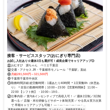
接客・サービススタッフ(おにぎり専門店)
お試し入社あり☆週休3日も選択可！成長企業でキャリアアップ◎
おむすび 源ちゃん ペリエ千葉店
交通・アクセス JR・千葉都市モノレール「千葉駅」直結
月給281,500円～321,500円
千葉県千葉市中央区
勤務時間詳細 総労働時間：1週あたり40時間 ＊1日実働8h（休憩あ
り） ＊目安の勤務時間帯｜10:00～23:00 【営業時間例】 11:00～
22:00 【シフト例】 ・10:00～19:0...
仕事内容 ✅ 賞与&インセンティブで高収入可！ ✅ 週休2日制／3日制
選べる ✅ 店舗・本社研修などサポート体制充実 ✅ やる気＆実力次第
で 早期キャリアアップも可能！ ―・―・―・―・―・...
業界未経験者歓迎
変形労働時間制
ランチタイム
資格取得支援あり