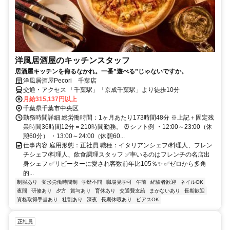
洋風居酒屋のキッチンスタッフ
居酒屋キッチンを侮るなかれ。一番”遊べる”じゃないですか。
洋風居酒屋Pecori 千葉店
交通・アクセス 「千葉駅」「京成千葉駅」より徒歩10分
月給315,137円以上
千葉県千葉市中央区
勤務時間詳細 総労働時間：1ヶ月あたり173時間48分 ※上記＋固定残
業時間36時間12分＝210時間勤務。 ⏰シフト例 ・12:00～23:00（休
憩60分） ・13:00～24:00（休憩60...
仕事内容 雇用形態：正社員 職種：イタリアンシェフ/料理人、フレン
チシェフ/料理人、飲食調理スタッフ ✅率いるのはフレンチの名店出
身シェフ ✅リピーターに愛され客数前年比105％✨ ✅ゼロから多角
的...
制服あり
変形労働時間制
学歴不問
職場見学可
午前
経験者歓迎
ネイルOK
夜間
研修あり
夕方
賞与あり
育休あり
交通費支給
まかないあり
長期歓迎
資格取得手当あり
社割あり
深夜
長期休暇あり
ピアスOK
正社員