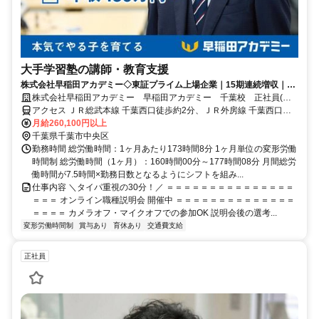
大手学習塾の講師・教育支援
株式会社早稲田アカデミー◇東証プライム上場企業｜15期連続増収｜本
気でやる子を育てる
株式会社早稲田アカデミー 早稲田アカデミー 千葉校 正社員(講
師職)
アクセス ＪＲ総武本線 千葉西口徒歩約2分、ＪＲ外房線 千葉西口徒
歩約2分、京成千葉線 京成千葉西口徒歩約5分
月給260,100円以上
千葉県千葉市中央区
勤務時間 総労働時間：1ヶ月あたり173時間8分 1ヶ月単位の変形労働
時間制 総労働時間（1ヶ月）：160時間00分～177時間08分 月間総労
働時間が7.5時間×勤務日数となるようにシフトを組み...
仕事内容 ＼タイパ重視の30分！／ ＝＝＝＝＝＝＝＝＝＝＝＝＝＝＝
＝＝＝ オンライン職種説明会 開催中 ＝＝＝＝＝＝＝＝＝＝＝＝＝＝
＝＝＝＝ カメラオフ・マイクオフでの参加OK 説明会後の選考...
変形労働時間制
賞与あり
育休あり
交通費支給
正社員