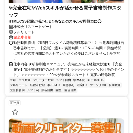
✨完全在宅✨Webスキルが活かせる電子書籍制作スタ
ッフ
HTML/CSS経験が活かせる✨あなたのスキルが即戦力に⭕️
株式会社スマートゲート
フルリモート
完全歩合制
勤務時間詳細 《週5日フルタイム稼働積極募集中！》 ※勤務時間は自
己申告制です。 【必須】 週3～ 実働時間：1日5～8時間 ※勤務時間
は弊社の営業時間に合わせていただく必要はございません！基本的
に...
仕事内容 ★研修制度＆マニュアル完備だから未経験大歓迎★ 【完全
在宅】電子書籍制作のお仕事です！ ✨✨✨✨✨✨✨✨ ＼お仕事のポイン
ト／ ✨✨✨✨✨✨✨✨ ・99％が未経験スタート！ 充実の研修制度...
主婦・主夫歓迎
フリーター歓迎
シフト自由
学歴不問
即日勤務OK
フルリモート
経験者歓迎
ネイルOK
研修あり
在宅OK
ブランクOK
長期歓迎
完全歩合制
シフト制
服装自由
髪型・髪色自由
正社員