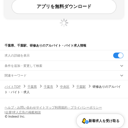
アプリを無料ダウンロード
千葉県、千葉駅、研修ありのアルバイト・バイト求人情報
求人の詳細を表示
条件を追加・変更して検索
市区町村を追加・変更
関連キーワード
完全在宅ワーク 全国
シール貼り 在宅
現在地周辺
ガチャガチャ
犬カフェ
千葉県
駅を追加・変更
バイトTOP
千葉県
千葉市
中央区
千葉駅
研修ありのアルバイ
千葉県
すべて
ト・バイト・求人
千葉市
すべて
職種を追加・変更
JR武蔵野線
中央区
花見川区
稲毛区
若葉区
緑区
美浜区
南流山駅
新松戸駅
新八柱駅
東松戸駅
市川大野駅
船橋法典駅
西船橋駅
飲食・フードサービス
銚子市
市川市
船橋市
館山市
木更津市
松戸市
野田市
茂原市
成田市
佐倉市
東金市
特徴を追加・変更
飲食・フードサービス
すべて
ヘルプ・お問い合わせ
サイトマップ
利用規約・プライバシーポリシー
JR中央・総武線
旭市
習志野市
柏市
勝浦市
市原市
流山市
八千代市
我孫子市
鴨川市
鎌ケ谷市
ホールスタッフ
キッチンスタッフ
皿洗い・洗い場
精肉・鮮魚加工
給食調理
人気
[企業]求人広告の掲載相談
市川駅
本八幡駅
下総中山駅
西船橋駅
船橋駅
東船橋駅
津田沼駅
幕張本郷駅
幕張駅
君津市
富津市
浦安市
四街道市
袖ケ浦市
八街市
印西市
白井市
富里市
南房総市
雇用形態を追加・変更
パン屋（ベーカリー）
フードカウンター販売員
バー（BAR）・バーテンダー
日払いOK
高校生歓迎
学生歓迎
深夜の仕事
髪型・髪色自由
ひげOK
ネイルOK
新検見川駅
稲毛駅
西千葉駅
千葉駅
匝瑳市
香取市
山武市
いすみ市
大網白里市
印旛郡
香取郡
山武郡
長生郡
夷隅郡
新着求人を受け取る
飲食店補助（開店・閉店準備）
飲食店（店長・マネージャー）
ピアスOK
アルバイト・パート
履歴書不要
オープニングスタッフ
留学生・外国人活躍中
安房郡
都道府県を変更
営業・販売
JR総武本線
勤務期間
正社員