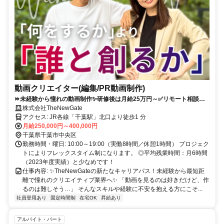
動画クリエイター(編集/PR動画制作)
⏩️未経験から憧れの動画制作✨研修後は月給25万円～✅リモート相談可
⭐Wワーク・フリーランス支援ありで働き方もいろいろ
株式会社TheNewGate
アクセス: JR各線「千葉駅」北口より徒歩1 分
月給250,000円～400,000円
千葉県千葉市中央区
勤務時間・曜日: 10:00～19:00（実働8時間／休憩1時間） プロジェク
トによりフレックスタイム制になります。 ◎平均残業時間：月6時間
（2023年度実績）と少なめです！
仕事内容: ✨TheNewGateの新たなキャリアパス！未経験から最短距
離で憧れのクリエイティブ業界へ✨ 「動画を見るのは好きだけど、作
るのは難しそう…」 そんなスキルや経験に不安を抱える方にこそ...
社員登用あり
固定時間制
在宅OK
昇給あり
アルバイト・パート