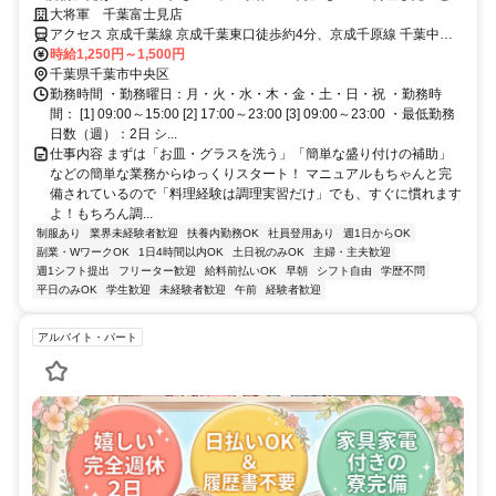
くても安心◎未経験者大歓迎！
大将軍 千葉富士見店
アクセス 京成千葉線 京成千葉東口徒歩約4分、京成千原線 千葉中央
東口徒歩約5分、京成千葉線 千葉中央東口徒歩約5分 駅近！通勤便利
時給1,250円～1,500円
に★JR千葉駅歩5分
千葉県千葉市中央区
勤務時間 ・勤務曜日：月・火・水・木・金・土・日・祝 ・勤務時
間： [1] 09:00～15:00 [2] 17:00～23:00 [3] 09:00～23:00 ・最低勤務
日数（週）：2日 シ...
仕事内容 まずは「お皿・グラスを洗う」「簡単な盛り付けの補助」
などの簡単な業務からゆっくりスタート！ マニュアルもちゃんと完
備されているので「料理経験は調理実習だけ」でも、すぐに慣れます
よ！もちろん調...
制服あり
業界未経験者歓迎
扶養内勤務OK
社員登用あり
週1日からOK
副業・WワークOK
1日4時間以内OK
土日祝のみOK
主婦・主夫歓迎
週1シフト提出
フリーター歓迎
給料前払いOK
早朝
シフト自由
学歴不問
平日のみOK
学生歓迎
未経験者歓迎
午前
経験者歓迎
アルバイト・パート