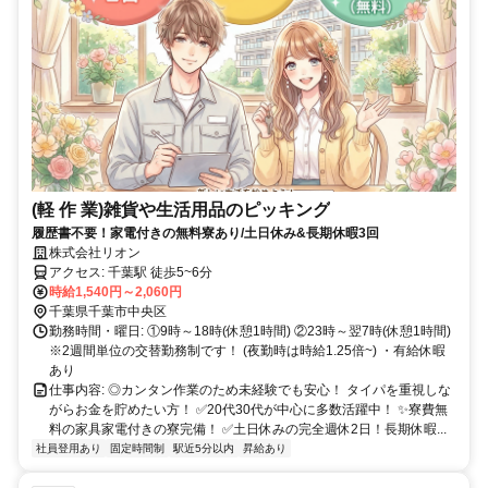
(軽 作 業)雑貨や生活用品のピッキング
履歴書不要！家電付きの無料寮あり/土日休み&長期休暇3回
株式会社リオン
アクセス: 千葉駅 徒歩5~6分
時給1,540円～2,060円
千葉県千葉市中央区
勤務時間・曜日: ①9時～18時(休憩1時間) ②23時～翌7時(休憩1時間)
※2週間単位の交替勤務制です！ (夜勤時は時給1.25倍~) ・有給休暇
あり
仕事内容: ◎カンタン作業のため未経験でも安心！ タイパを重視しな
がらお金を貯めたい方！ ✅20代30代が中心に多数活躍中！ ✨寮費無
料の家具家電付きの寮完備！ ✅土日休みの完全週休2日！長期休暇...
社員登用あり
固定時間制
駅近5分以内
昇給あり