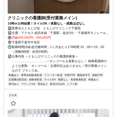
クリニックの看護師(受付業務メイン)
10時or11時始業！ネイルOK！夜勤なし・残業ほぼなし
医療法人ともしび会 ともしびクリニック千葉院
交通・アクセス 総武本線「千葉駅」徒歩5分 ・千葉都市モノレール
「栄町駅」徒歩4分、「千葉駅」徒歩7分
月給295,000円～395,000円
千葉県千葉市中央区
勤務時間詳細 総労働時間：1ヶ月あたり176時間 10：00〜19：00
（実働8時間・休憩1時間）
仕事内容 ＜ともしびクリニックの看護師募集＞
…………………………… ✅オンコールも夜勤もなし！ 病棟看護師の
ような夜勤・ オンコール・点滴対応はありません ✅受付業務メイン
なので ブランクあ...
制服あり
業界未経験者歓迎
フリーター歓迎
学歴不問
職場見学可
経験不問
交通費全額支給
経験者歓迎
ネイルOK
残業なし
有資格者歓迎
研修あり
賞与あり
ブランクOK
育休あり
駅近5分以内
シフト制
正社員