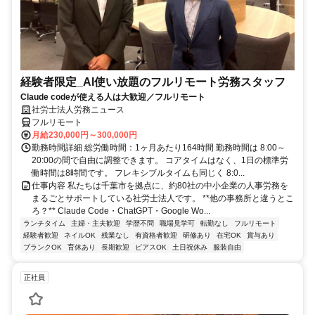
経験者限定_AI使い放題のフルリモート労務スタッフ
Claude codeが使える人は大歓迎／フルリモート
社労士法人労務ニュース
フルリモート
月給230,000円～300,000円
勤務時間詳細 総労働時間：1ヶ月あたり164時間 勤務時間は 8:00～
20:00の間で自由に調整できます。 コアタイムはなく、1日の標準労
働時間は8時間です。 フレキシブルタイムも同じく 8:0...
仕事内容 私たちは千葉市を拠点に、約80社の中小企業の人事労務を
まるごとサポートしている社労士法人です。 **他の事務所と違うとこ
ろ？** Claude Code・ChatGPT・Google Wo...
ランチタイム
主婦・主夫歓迎
学歴不問
職場見学可
転勤なし
フルリモート
経験者歓迎
ネイルOK
残業なし
有資格者歓迎
研修あり
在宅OK
賞与あり
ブランクOK
育休あり
長期歓迎
ピアスOK
土日祝休み
服装自由
正社員