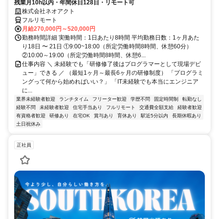
残業月10h以内・年間休日128日・リモート可
株式会社ネオアクト
フルリモート
月給270,000円～520,000円
勤務時間詳細 実働時間：1日あたり8時間 平均勤務日数：1ヶ月あた
り18日 〜 21日 ①9:00~18:00（所定労働時間8時間、休憩60分）
②10:00～19:00（所定労働時間8時間、休憩6...
仕事内容 ＼ 未経験でも「研修修了後はプログラマーとして現場デビ
ュー」できる ／ （最短1ヶ月～最長6ヶ月の研修制度） 「プログラミ
ングって何から始めればいい？」 「IT未経験でも本当にエンジニア
に...
業界未経験者歓迎
ランチタイム
フリーター歓迎
学歴不問
固定時間制
転勤なし
経験不問
未経験者歓迎
住宅手当あり
フルリモート
交通費全額支給
経験者歓迎
有資格者歓迎
研修あり
在宅OK
賞与あり
育休あり
駅近5分以内
長期休暇あり
土日祝休み
正社員