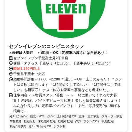
セブンイレブンのコンビニスタッフ
＜未経験大歓迎！＞週1日～OK！定着率の高さには自信あり！
セブンイレブン千葉富士見2丁目店
交通・アクセス 千葉駅より徒歩6分、千葉中央駅より徒歩4分
時給1,140円以上
千葉県千葉市中央区
勤務時間詳細 ✅17:00〜22:00 ＊週1日～OK！土日のみも可！ ＊シフ
トは柔軟に対応します 「1時間短くして欲しい」「1時間伸ばしてほ
しい」も相談可！ テスト休みや家庭の事情なども考慮いたし...
仕事内容 ＜ ⭐増員スタッフ募集！⭐ ＞ 一緒に働いてくれる方大募
集！ 未経験、バイトデビュー大歓迎！ 楽しく気楽に働きましょう！
みんな仲良し故に定着率バツグンです！ また、毎月安定的に稼げる
環境で...
週1日からOK
副業・WワークOK
土日祝のみOK
主婦・主夫歓迎
フリーター歓迎
学生歓迎
転勤なし
未経験者歓迎
経験者歓迎
夕方
ブランクOK
長期歓迎
駅近5分以内
週2・3日からOK
シフト制