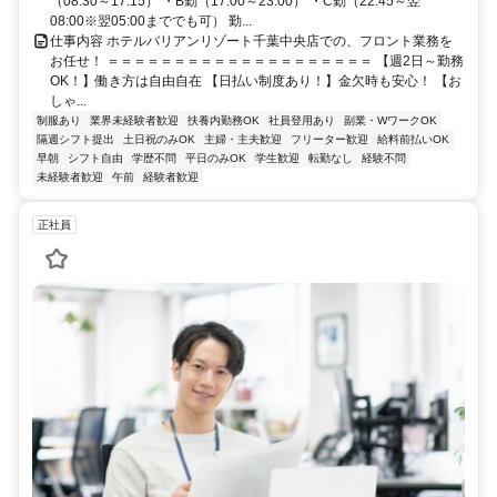
（08:30～17:15） ・B勤（17:00～23:00） ・C勤（22:45～翌
08:00※翌05:00まででも可） 勤...
仕事内容 ホテルバリアンリゾート千葉中央店での、フロント業務を
お任せ！ ＝＝＝＝＝＝＝＝＝＝＝＝＝＝＝＝＝＝＝＝ 【週2日～勤務
OK！】働き方は自由自在 【日払い制度あり！】金欠時も安心！ 【お
しゃ...
制服あり
業界未経験者歓迎
扶養内勤務OK
社員登用あり
副業・WワークOK
隔週シフト提出
土日祝のみOK
主婦・主夫歓迎
フリーター歓迎
給料前払いOK
早朝
シフト自由
学歴不問
平日のみOK
学生歓迎
転勤なし
経験不問
未経験者歓迎
午前
経験者歓迎
正社員