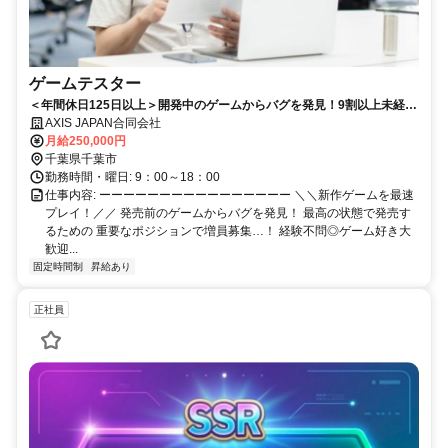
ゲームテスター
＜年間休日125日以上＞開発中のゲームからバグを発見！9割以上未経験
スタート＆20代活躍中★社会人経験は問いません◎
AXIS JAPAN合同会社
月給250,000円
千葉県千葉市
勤務時間・曜日: 9：00～18：00
仕事内容: ーーーーーーーーーーーーーーーー ＼＼新作ゲームを最速
プレイ！／／ 発売前のゲームからバグを発見！ 最高の状態で発売す
るための 重要なポジションで増員募集…！ 経験不問◎ゲーム好き大
歓迎...
固定時間制
昇給あり
正社員