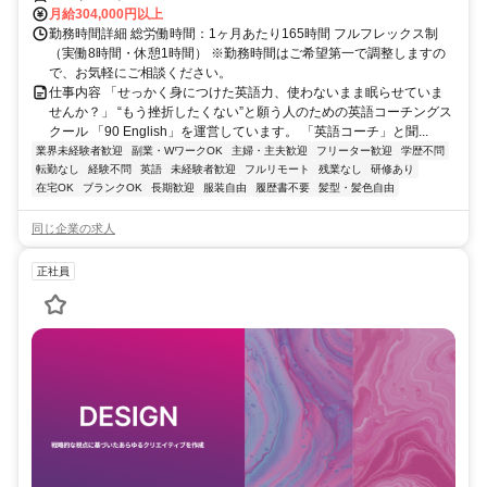
月給304,000円以上
勤務時間詳細 総労働時間：1ヶ月あたり165時間 フルフレックス制
（実働8時間・休憩1時間） ※勤務時間はご希望第一で調整しますの
で、お気軽にご相談ください。
仕事内容 「せっかく身につけた英語力、使わないまま眠らせていま
せんか？」 “もう挫折したくない”と願う人のための英語コーチングス
クール 「90 English」を運営しています。 「英語コーチ」と聞...
業界未経験者歓迎
副業・WワークOK
主婦・主夫歓迎
フリーター歓迎
学歴不問
転勤なし
経験不問
英語
未経験者歓迎
フルリモート
残業なし
研修あり
在宅OK
ブランクOK
長期歓迎
服装自由
履歴書不要
髪型・髪色自由
同じ企業の求人
正社員