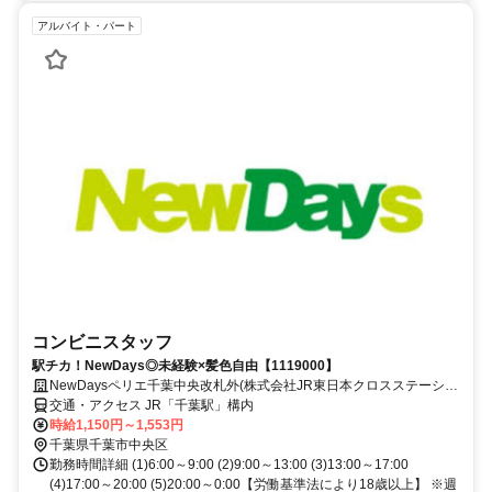
アルバイト・パート
コンビニスタッフ
駅チカ！NewDays◎未経験×髪色自由【1119000】
NewDaysペリエ千葉中央改札外(株式会社JR東日本クロスステーショ
ン)【1119000】
交通・アクセス JR「千葉駅」構内
時給1,150円～1,553円
千葉県千葉市中央区
勤務時間詳細 (1)6:00～9:00 (2)9:00～13:00 (3)13:00～17:00
(4)17:00～20:00 (5)20:00～0:00【労働基準法により18歳以上】 ※週