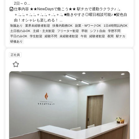
2日～Ｏ...
仕事内容 ★★NewDaysで働こう★★ 駅チカで通勤ラクラク♪ .:｡
＋.:｡.:｡＋.:｡.:｡＋.:｡.:｡＋..:｡＋.:｡ ■働きやすさ◎曜日相談可能♪ ■髪色自
由！オシャレも楽しめる！ ...
制服あり
業界未経験者歓迎
扶養内勤務OK
副業・WワークOK
1日4時間以内OK
土日祝のみOK
主婦・主夫歓迎
フリーター歓迎
早朝
シフト自由
学歴不問
平日のみOK
学生歓迎
経験不問
未経験者歓迎
午前
経験者歓迎
夜間
駅ナカ
研修あり
正社員