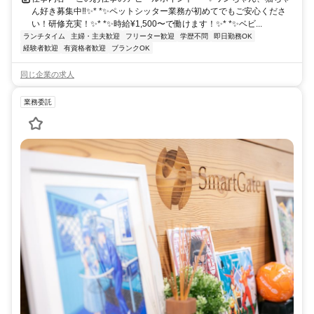
ん好き募集中‼✨* *✨ペットシッター業務が初めてでもご安心くださ
い！研修充実！✨* *✨時給¥1,500〜で働けます！✨* *✨ベビ...
ランチタイム
主婦・主夫歓迎
フリーター歓迎
学歴不問
即日勤務OK
経験者歓迎
有資格者歓迎
ブランクOK
同じ企業の求人
業務委託