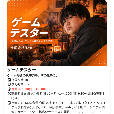
ゲームテスター
ゲーム好きの集中力を、ITの仕事に。
合同会社Link
フルリモート
月給267,000円～350,000円
勤務時間詳細 総労働時間：1ヶ月あたり160時間 9:30〜18:30(実働8
時間)
仕事内容 ●募集背景 合同会社Linkでは、生成AIを取り入れたクリエイ
ティブ制作をはじめ、EC・物販事業、Webサイト制作、システム関
連のサポートなど、幅広いサービスを展開しています。 その中で...