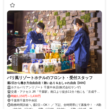
バリ風リゾートホテルのフロント・受付スタッフ
週2日から働き方自由自在！賄いあり＆おしゃれ自由【009】
ホテルバリアンリゾート 千葉中央店(株式会社サンザ)
交通・アクセス JR「千葉駅」南口より徒歩11分 / 他にも「京成千葉
中央駅」「葭川公園駅」「本千葉駅」「栄町駅」などからもアクセス
時給1,150円～1,430円
良好！
千葉県千葉市中央区
勤務時間詳細 ＼ 週2日～OK！ ／ 下記、全時間帯にて募集中！ ・A勤