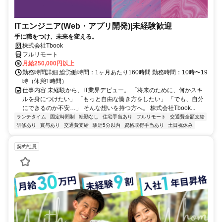
ITエンジニア(Web・アプリ開発)|未経験歓迎
手に職をつけ、未来を変える。
株式会社Tbook
フルリモート
月給250,000円以上
勤務時間詳細 総労働時間：1ヶ月あたり160時間 勤務時間：10時〜19
時（休憩1時間）
仕事内容 未経験から、IT業界デビュー。 「将来のために、何かスキ
ルを身につけたい」 「もっと自由な働き方をしたい」 「でも、自分
にできるのか不安…」 そんな想いを持つ方へ。 株式会社Tbook...
ランチタイム
固定時間制
転勤なし
住宅手当あり
フルリモート
交通費全額支給
研修あり
賞与あり
交通費支給
駅近5分以内
資格取得手当あり
土日祝休み
契約社員