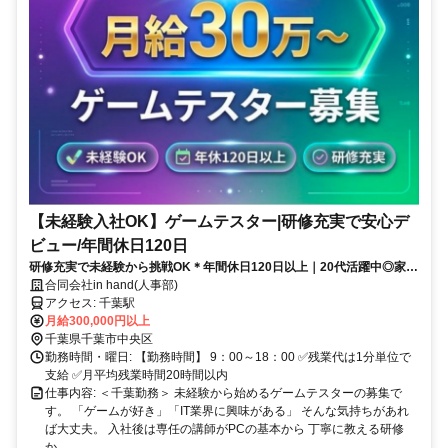
【未経験入社OK】ゲームテスター|研修充実で安心デ
ビュー/年間休日120日
研修充実で未経験から挑戦OK＊年間休日120日以上｜20代活躍中◎家賃
補助最大50％など安心の福利厚生あり
合同会社in hand(人事部)
アクセス: 千葉駅
月給300,000円以上
千葉県千葉市中央区
勤務時間・曜日: 【勤務時間】 9：00～18：00 ✅残業代は1分単位で
支給 ✅月平均残業時間20時間以内
仕事内容: ＜千葉勤務＞ 未経験から始めるゲームテスターの募集で
す。 「ゲームが好き」「IT業界に興味がある」 そんな気持ちがあれ
ば大丈夫。 入社後は専任の講師がPCの基本から 丁寧に教える研修
か...