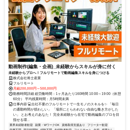
動画制作(編集・企画)_未経験からスキルが身に付く
未経験からプロへ！フルリモートで動画編集スキルを身につける
株式会社将士産業
フルリモート
月給200,000円～500,000円
勤務時間詳細 総労働時間：1ヶ月あたり160時間 10:00～19:00（休憩
60分） 平均残業時間：月5時間未満
仕事内容 💻出社不要のフルリモートで一生モノのスキルを✨ 「毎日
の通勤時間が煩わしい」 「場所にとらわれない自由な働き方がした
い」 とお考えのあなた！ 完全未経験から在宅で動画編集のプロを目
指せる環...
業界未経験者歓迎
副業・WワークOK
資格取得支援あり
フリーター歓迎
学歴不問
固定時間制
経験不問
未経験者歓迎
フルリモート
午前
残業なし