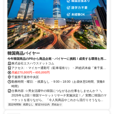
韓国商品バイヤー
今年韓国商品のPRから商品企画・バイヤーに挑戦！成長する環境を用意
します！未経験歓迎◎社宅あり◎年間休日120日以上◎
株式会社エスハウスドットコム
アクセス: ・マイカー通勤可（駐車場有り） ・JR総武本線「東千葉
月給270,000円～400,000円
駅」から徒歩1分 ・JR線「千葉駅」から徒歩10分
千葉県千葉市中央区
勤務時間・曜日: ・残業なし ・9:00～18:00（お昼休憩1時間、実働8
時間）
仕事内容: ☆男女活躍中の韓国につながるお仕事をしませんか？ ＼
2026年も2回！韓国マーケットリサーチ実施決定！／ 実際に韓国のマ
ーケットを巡りながら、 「今人気商品やこれから流行りそうなも...
固定時間制
残業なし
駅近5分以内
昇給あり