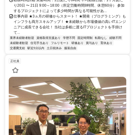
勤務時間詳細 実働時間：1日あたり8時間 平均勤務日数：1ヶ月あた
り20日 〜 21日 9:00～18:00（所定労働時間8時間、休憩60分） 参加
するプロジェクトによって多少時間が異なる可能性があ...
仕事内容 ★3ヵ月の研修からスタート！ ★開発（プログラミング）も
インフラも両方スキルアップ！ ★未経験から市場価値の高いITエンジ
ニアに成長できる会社！ 当社は多岐に渡るITプロジェクトを手掛け
て...
業界未経験者歓迎
資格取得支援あり
学歴不問
固定時間制
転勤なし
経験不問
未経験者歓迎
住宅手当あり
フルリモート
研修あり
賞与あり
育休あり
交通費支給
駅近5分以内
土日祝休み
服装自由
正社員