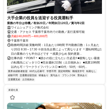
大手企業の役員を送迎する役員運転手
業務の半分は待機／有休20日／年間休日120日／賞与年2回
ワイムシェアリング株式会社
交通・アクセス 千葉県千葉市内での勤務／直行直帰可能
月給240,000円～400,000円
千葉県千葉市
勤務時間詳細 実働時間：1日あたり8時間 平均勤務日数：1ヶ月あた
り20日 8:30～17:30 ※担当先企業によって異なります ＊運転時間は1
日の業務のうち半分ほどです ＊残業少なめ 契約更新...
仕事内容 ＊POINT＊ ■誰かの役に立ちたい方必見!! ■後悔しない最後
の転職先にピッタリ◎ ■完全週休2日制（土日祝休み） ■残業10時間
以内も可！ワークライフバランス◎ ■40代・50代・60代...
業界未経験者歓迎
60代も応募可
学歴不問
固定時間制
職場見学可
転勤なし
経験不問
交通費全額支給
研修あり
賞与あり
ブランクOK
育休あり
交通費支給
土日祝休み
派遣社員