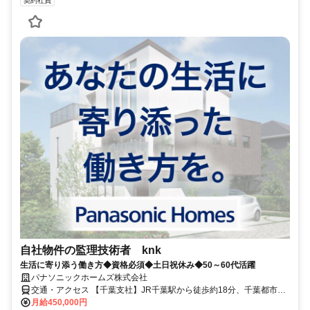
契約社員
自社物件の監理技術者 knk
生活に寄り添う働き方◆資格必須◆土日祝休み◆50～60代活躍
パナソニックホームズ株式会社
交通・アクセス 【千葉支社】JR千葉駅から徒歩約18分、千葉都市モ
ノレール市役所前駅から徒歩約10分／現場（自宅から1時間半以内）
月給450,000円