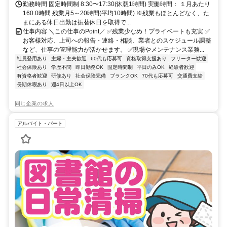
勤務時間 固定時間制 8:30〜17:30(休憩1時間) 実働時間： １月あたり
160.0時間 残業月5～20時間(平均10時間) ※残業もほとんどなく、た
まにある休日出勤は振替休日を取得で...
仕事内容 ＼この仕事のPoint／ ✅️残業少なめ！プライベートも充実 ✅️
お客様対応、上司への報告・連絡・相談、業者とのスケジュール調整
など、仕事の管理能力が活かせます。 ✅️現場やメンテナンス業務...
社員登用あり
主婦・主夫歓迎
60代も応募可
資格取得支援あり
フリーター歓迎
社会保険あり
学歴不問
即日勤務OK
固定時間制
平日のみOK
経験者歓迎
有資格者歓迎
研修あり
社会保険完備
ブランクOK
70代も応募可
交通費支給
長期休暇あり
週4日以上OK
同じ企業の求人
アルバイト・パート