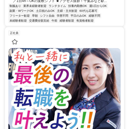
／1日4h～OKの柔軟シフト ★アクセス抜群！千葉みなと駅...
制服あり
業界未経験者歓迎
ランチタイム
扶養内勤務OK
週1日からOK
副業・WワークOK
土日祝のみOK
主婦・主夫歓迎
60代も応募可
フリーター歓迎
早朝
シフト自由
学歴不問
平日のみOK
経験不問
未経験者歓迎
交通費全額支給
午前
経験者歓迎
有資格者歓迎
正社員