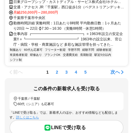
日東グローブシップ・カストディアル・サービス株式会社/ホテルサ
ンルート千葉
交通・アクセス JR「千葉駅」西口徒歩1分（ペデストリアンデッキ直
結） 「京成千葉駅」徒歩3分 千葉都市モノレール「千葉駅」徒歩5分
月給250,000円～280,000円
千葉県千葉市中央区
勤務時間詳細 実働時間：1日あたり8時間 平均勤務日数：1ヶ月あた
り20日 〜 22日 ⌚7:30～16:30 （実働8時間・休憩1時間）
仕事内容 ┏━━━━━━━━━━━━━━┓ ⭐ 1963年設立の安定企
業!! ⭐ ┗━━━━━━━━━━━━━━┛ 1963年の設立以来、 官公
庁・病院・学校・商業施設など 多彩な施設管理を担ってきた...
制服あり
60代も応募可
フリーター歓迎
学歴不問
経験不問
経験者歓迎
有資格者歓迎
研修あり
ブランクOK
交通費支給
長期歓迎
駅近5分以内
シフト制
前へ
次へ
1
2
3
4
5
この条件の新着求人を受け取る
千葉県 / 千葉駅
60代（シニア）も応募可
「LINEで受け取る」では、新着求人のほか、おすすめ情報なども配信しま
す。
詳しくはこちら
LINEで受け取る