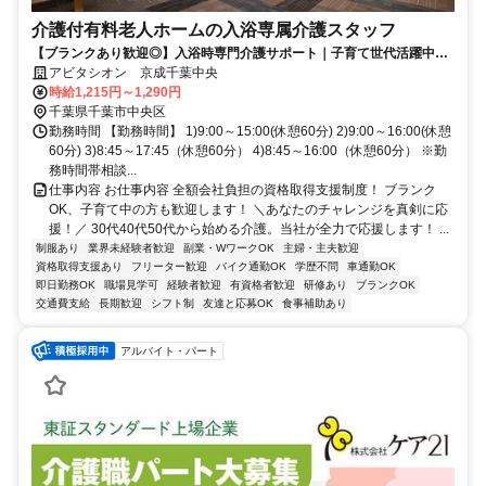
介護付有料老人ホームの入浴専属介護スタッフ
【ブランクあり歓迎◎】入浴時専門介護サポート｜子育て世代活躍中｜
高級感ある綺麗なホーム｜書類選考なし
アビタシオン 京成千葉中央
時給1,215円～1,290円
千葉県千葉市中央区
勤務時間 【勤務時間】 1)9:00～15:00(休憩60分) 2)9:00～16:00(休憩
60分) 3)8:45～17:45（休憩60分） 4)8:45～16:00（休憩60分） ※勤
務時間帯相談...
仕事内容 お仕事内容 全額会社負担の資格取得支援制度！ ブランク
OK、子育て中の方も歓迎します！ ＼あなたのチャレンジを真剣に応
援！／ 30代40代50代から始める介護。当社が全力で応援します！ ...
制服あり
業界未経験者歓迎
副業・WワークOK
主婦・主夫歓迎
資格取得支援あり
フリーター歓迎
バイク通勤OK
学歴不問
車通勤OK
即日勤務OK
職場見学可
経験者歓迎
有資格者歓迎
研修あり
ブランクOK
交通費支給
長期歓迎
シフト制
友達と応募OK
食事補助あり
アルバイト・パート