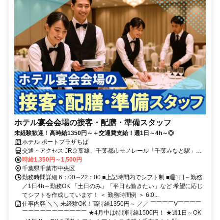
ホテル宴会会場の接客・配膳・準備スタッフ
未経験歓迎！高時給1350円～＋交通費支給！週1日～4h～◎
ホテル ポートプラザちば
交通・アクセス JR京葉線、千葉都市モノレール「千葉みなと駅」よ
り徒歩1分
時給1,350円～1,500円
千葉県千葉市中央区
勤務時間詳細 6：00～22：00 ■上記時間内でシフト制 ■週1日～勤務
／1日4h～勤務OK 「土日のみ」「平日も働きたい」など 希望に応じ
てシフトを作成しています！ ＜ 勤務時間例 ＞ 6:0...
仕事内容 ＼＼ 未経験OK！高時給1350円～ ／／ ￣￣￣￣V￣￣￣￣
￣￣￣￣￣￣￣￣￣￣￣ ★4月中は特別時給1500円！ ★週1日～OK