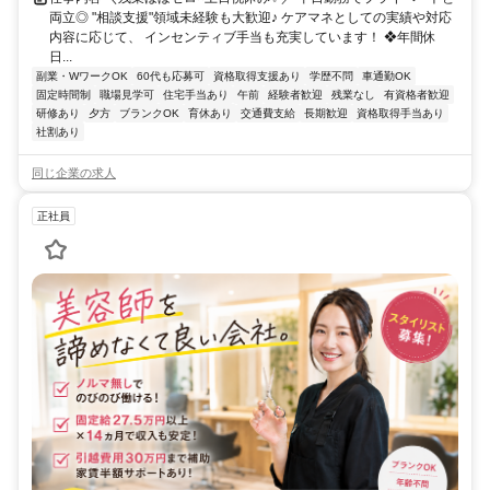
両立◎ "相談支援"領域未経験も大歓迎♪ ケアマネとしての実績や対応
内容に応じて、 インセンティブ手当も充実しています！ ❖年間休
日...
副業・WワークOK
60代も応募可
資格取得支援あり
学歴不問
車通勤OK
固定時間制
職場見学可
住宅手当あり
午前
経験者歓迎
残業なし
有資格者歓迎
研修あり
夕方
ブランクOK
育休あり
交通費支給
長期歓迎
資格取得手当あり
社割あり
同じ企業の求人
正社員