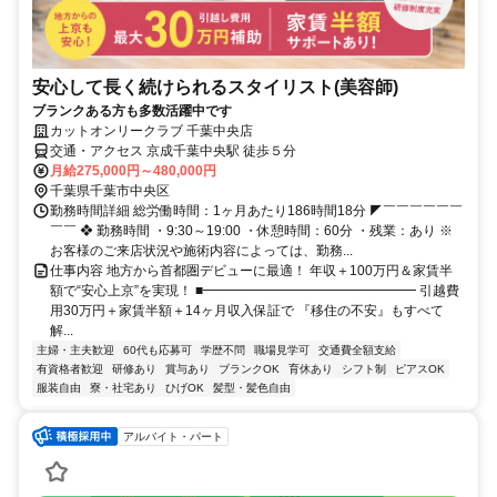
安心して長く続けられるスタイリスト(美容師)
ブランクある方も多数活躍中です
カットオンリークラブ 千葉中央店
交通・アクセス 京成千葉中央駅 徒歩５分
月給275,000円～480,000円
千葉県千葉市中央区
勤務時間詳細 総労働時間：1ヶ月あたり186時間18分 ◤￣￣￣￣￣￣
￣￣ ❖ 勤務時間 ・9:30～19:00 ・休憩時間：60分 ・残業：あり ※
お客様のご来店状況や施術内容によっては、勤務...
仕事内容 地方から首都圏デビューに最適！ 年収＋100万円＆家賃半
額で“安心上京”を実現！ ■━━━━━━━━━━━━━━━━ 引越費
用30万円＋家賃半額＋14ヶ月収入保証で 『移住の不安』もすべて
解...
主婦・主夫歓迎
60代も応募可
学歴不問
職場見学可
交通費全額支給
有資格者歓迎
研修あり
賞与あり
ブランクOK
育休あり
シフト制
ピアスOK
服装自由
寮・社宅あり
ひげOK
髪型・髪色自由
アルバイト・パート