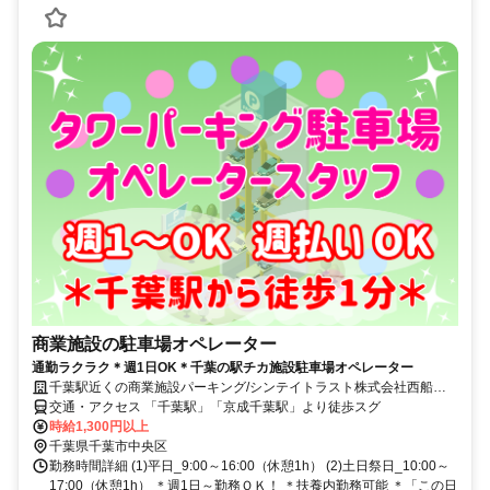
商業施設の駐車場オペレーター
通勤ラクラク＊週1日OK＊千葉の駅チカ施設駐車場オペレーター
千葉駅近くの商業施設パーキング/シンテイトラスト株式会社西船橋
支社
交通・アクセス 「千葉駅」「京成千葉駅」より徒歩スグ
時給1,300円以上
千葉県千葉市中央区
勤務時間詳細 (1)平日_9:00～16:00（休憩1h） (2)土日祭日_10:00～
17:00（休憩1h） ＊週1日～勤務ＯＫ！ ＊扶養内勤務可能 ＊「この日