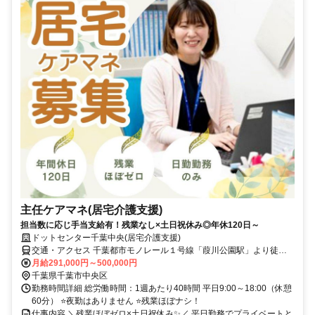
主任ケアマネ(居宅介護支援)
担当数に応じ手当支給有！残業なし×土日祝休み◎年休120日～
ドットセンター千葉中央(居宅介護支援)
交通・アクセス 千葉都市モノレール１号線「葭川公園駅」より徒歩9
分／JR総武本線「東千葉駅」より徒歩12分
月給291,000円～500,000円
千葉県千葉市中央区
勤務時間詳細 総労働時間：1週あたり40時間 平日9:00～18:00（休憩
60分） ⭐夜勤はありません ⭐残業ほぼナシ！
仕事内容 ＼残業ほぼゼロ×土日祝休み✨／ 平日勤務でプライベートと