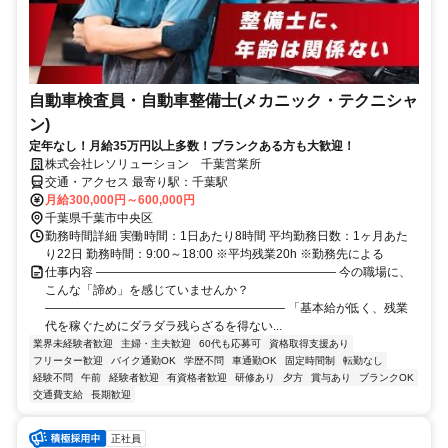
自動車検査員・自動車整備士(メカニック・テクニシャ
ン)
定年なし！月給35万円以上多数！ブランクある方も大歓迎！
株式会社レソリューション 千葉営業所
交通・アクセス 最寄り駅：千葉駅
月給300,000円～600,000円
千葉県千葉市中央区
勤務時間詳細 実働時間：1日あたり8時間 平均勤務日数：1ヶ月あた
り22日 勤務時間：9:00～18:00 ※平均残業20h ※勤務先による
仕事内容 ―――――――――――――――――――― 今の職場に、
こんな「諦め」を感じていませんか？
―――――――――――――――――――― 「基本給が低く、残業
代を稼ぐためにダラダラ残らざるを得ない...
業界未経験者歓迎
主婦・主夫歓迎
60代も応募可
資格取得支援あり
フリーター歓迎
バイク通勤OK
学歴不問
車通勤OK
固定時間制
転勤なし
経験不問
午前
経験者歓迎
有資格者歓迎
研修あり
夕方
賞与あり
ブランクOK
交通費支給
長期歓迎
正社員