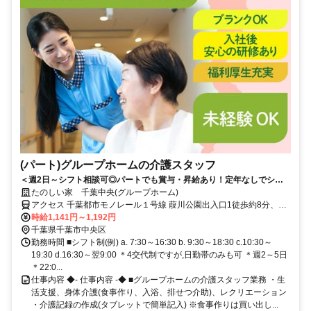
(パート)グループホームの介護スタッフ
＜週2日～シフト相談可◎パートでも賞与・昇給あり！定年なしでシニ
アも活躍中＞東証スタンダード上場企業だから安心。少人数制で一人ひ
たのしい家 千葉中央(グループホーム)
とりに寄り添えるグループホーム
アクセス 千葉都市モノレール１号線 葭川公園出入口1徒歩約8分、千
葉都市モノレール１号線 栄町（千葉県）出入口1徒歩約10分、ＪＲ総
時給1,141円～1,192円
武本線 東千葉南口徒歩約10分 各線「千葉」駅から徒歩約17分
千葉県千葉市中央区
勤務時間 ■シフト制(例) a. 7:30～16:30 b. 9:30～18:30 c.10:30～
19:30 d.16:30～翌9:00 ＊4交代制ですが,日勤帯のみも可 ＊週2～5日
＊22:0...
仕事内容 ◆- 仕事内容 -◆ ■グループホームの介護スタッフ業務 ・生
活支援、身体介護(食事作り、入浴、排せつ介助)、レクリエーション
・介護記録の作成(タブレットで簡単記入) ※食事作りは買い出し...