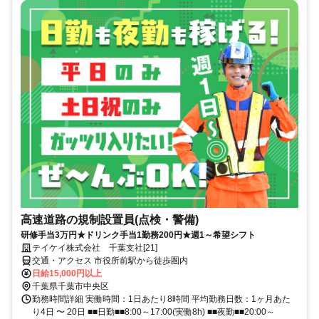
高速道路の規制設置員(点検・警備)
研修手当3万円★ドリンク手当1勤務200円★週1～希望シフト
テイケイ株式会社 千葉支社[21]
交通・アクセス 市役所前駅から徒歩圏内
日給15,000円以上
千葉県千葉市中央区
勤務時間詳細 実働時間：1日あたり8時間 平均勤務日数：1ヶ月あた
り4日 〜 20日 ■■日勤■■8:00～17:00(実働8h) ■■夜勤■■20:00～