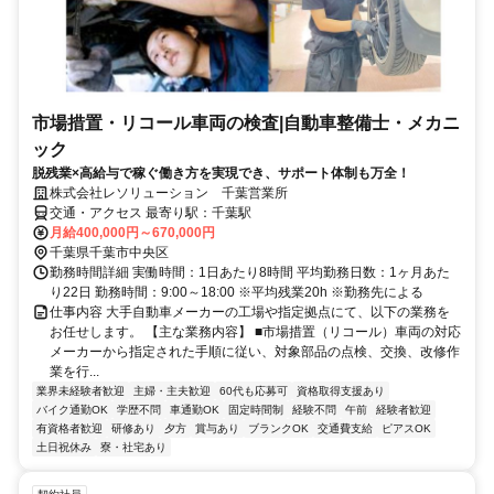
市場措置・リコール車両の検査|自動車整備士・メカニ
ック
脱残業×高給与で稼ぐ働き方を実現でき、サポート体制も万全！
株式会社レソリューション 千葉営業所
交通・アクセス 最寄り駅：千葉駅
月給400,000円～670,000円
千葉県千葉市中央区
勤務時間詳細 実働時間：1日あたり8時間 平均勤務日数：1ヶ月あた
り22日 勤務時間：9:00～18:00 ※平均残業20h ※勤務先による
仕事内容 大手自動車メーカーの工場や指定拠点にて、以下の業務を
お任せします。 【主な業務内容】 ■市場措置（リコール）車両の対応
メーカーから指定された手順に従い、対象部品の点検、交換、改修作
業を行...
業界未経験者歓迎
主婦・主夫歓迎
60代も応募可
資格取得支援あり
バイク通勤OK
学歴不問
車通勤OK
固定時間制
経験不問
午前
経験者歓迎
有資格者歓迎
研修あり
夕方
賞与あり
ブランクOK
交通費支給
ピアスOK
土日祝休み
寮・社宅あり