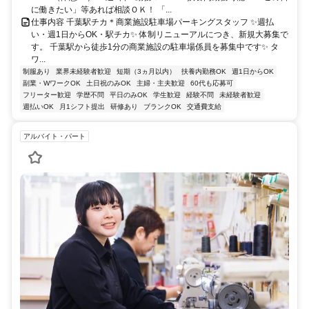
に働きたい」等あれば相談ＯＫ！ 「...
仕事内容 千葉駅チカ＊商業施設駐車場パーキングスタッフ ✨週払
い・週1日からOK・駅チカ✨ 体制リニューアルにつき、新規大募集で
す。 千葉駅から徒歩1分の商業施設の駐車場係員を募集中です✨ タ
ワ...
制服あり
業界未経験者歓迎
短期（3ヵ月以内）
扶養内勤務OK
週1日からOK
副業・WワークOK
土日祝のみOK
主婦・主夫歓迎
60代も応募可
フリーター歓迎
学歴不問
平日のみOK
学生歓迎
経験不問
未経験者歓迎
週払いOK
月1シフト提出
研修あり
ブランクOK
交通費支給
アルバイト・パート