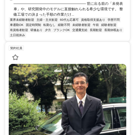
―――――――――――――――――――― 世に出る前の「未発表
車」や、研究開発中のモデルに直接触れられる希少な環境です。 整
備工場での決まった手順の作業だけ...
業界未経験者歓迎
主婦・主夫歓迎
60代も応募可
資格取得支援あり
学歴不問
車通勤OK
固定時間制
転勤なし
経験不問
未経験者歓迎
午前
経験者歓迎
有資格者歓迎
研修あり
夕方
ブランクOK
交通費支給
長期歓迎
長期休暇あり
土日祝休み
契約社員