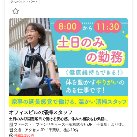
アルバイト・パート
オフィスビルの清掃スタッフ
土日のみ◎固定曜日で働ける安心感。休みの相談もお気軽に
ファースト・ファシリティーズ千葉株式会社/JR「千葉駅」より徒歩
10分のオフィスビル
交通・アクセス JR「千葉駅」徒歩10分
時給1,150円