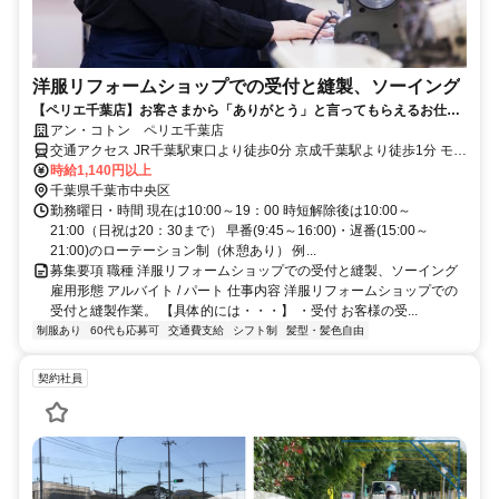
洋服リフォームショップでの受付と縫製、ソーイング
【ペリエ千葉店】お客さまから「ありがとう」と言ってもらえるお仕事
です。やりがいと喜びがあります。
アン・コトン ペリエ千葉店
交通アクセス JR千葉駅東口より徒歩0分 京成千葉駅より徒歩1分 モノ
レール千葉駅より徒歩1分
時給1,140円以上
千葉県千葉市中央区
勤務曜日・時間 現在は10:00～19：00 時短解除後は10:00～
21:00（日祝は20：30まで） 早番(9:45～16:00)・遅番(15:00～
21:00)のローテーション制（休憩あり） 例...
募集要項 職種 洋服リフォームショップでの受付と縫製、ソーイング
雇用形態 アルバイト / パート 仕事内容 洋服リフォームショップでの
受付と縫製作業。 【具体的には・・・】 ・受付 お客様の受...
制服あり
60代も応募可
交通費支給
シフト制
髪型・髪色自由
契約社員