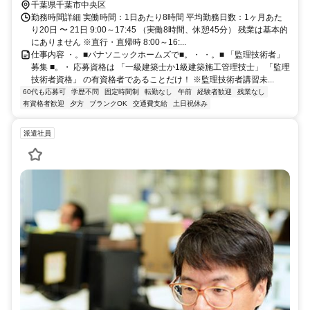
への直行直帰が基本。事務所へは月に数回出社あり
千葉県千葉市中央区
勤務時間詳細 実働時間：1日あたり8時間 平均勤務日数：1ヶ月あた
り20日 〜 21日 9:00～17:45 （実働8時間、休憩45分） 残業は基本的
にありません ※直行・直帰時 8:00～16:...
仕事内容 ・。■パナソニックホームズで■。・ ・。■ 「監理技術者」
募集 ■。・ 応募資格は 「一級建築士か1級建築施工管理技士」 「監理
技術者資格」 の有資格者であることだけ！ ※監理技術者講習未...
60代も応募可
学歴不問
固定時間制
転勤なし
午前
経験者歓迎
残業なし
有資格者歓迎
夕方
ブランクOK
交通費支給
土日祝休み
派遣社員