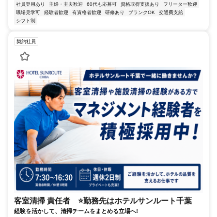
社員登用あり
主婦・主夫歓迎
60代も応募可
資格取得支援あり
フリーター歓迎
職場見学可
経験者歓迎
有資格者歓迎
研修あり
ブランクOK
交通費支給
シフト制
契約社員
客室清掃 責任者 ⭐勤務先はホテルサンルート千葉
経験を活かして、清掃チームをまとめる立場へ!