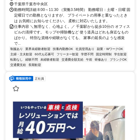
千葉県千葉市中央区
勤務時間詳細 8:00～11:30 （実働3.5時間） 勤務曜日：土曜・日曜 固
定曜日での勤務となりますが、 プライベートの用事と重なったとき
は お気軽にお知らせください。 柔軟に対応いたします。
仕事内容 ＼無理なく、心地よく。／ 千葉駅から徒歩10分の オフィス
ビルの清掃です。 モップや掃除機など 使う道具はどれも身近なもの
ばかり。 特別な資格や経験がなくても、 家事の延長のような感覚
で...
制服あり
業界未経験者歓迎
扶養内勤務OK
社員登用あり
副業・WワークOK
主婦・主夫歓迎
60代も応募可
フリーター歓迎
学歴不問
固定時間制
学生歓迎
転勤なし
経験不問
未経験者歓迎
交通費全額支給
午前
研修あり
ブランクOK
交通費支給
長期歓迎
正社員