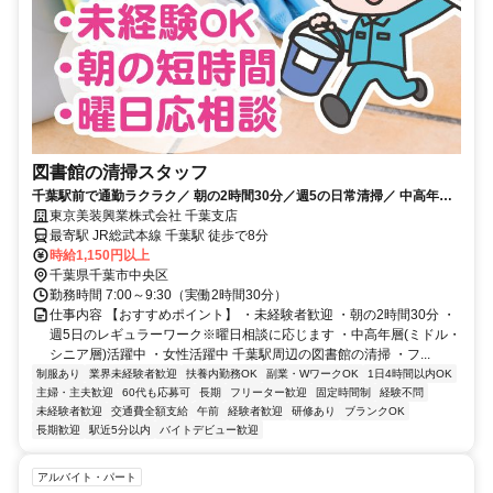
図書館の清掃スタッフ
千葉駅前で通勤ラクラク／ 朝の2時間30分／週5の日常清掃／ 中高年層
活躍中／WワークOK
東京美装興業株式会社 千葉支店
最寄駅 JR総武本線 千葉駅 徒歩で8分
時給1,150円以上
千葉県千葉市中央区
勤務時間 7:00～9:30（実働2時間30分）
仕事内容 【おすすめポイント】 ・未経験者歓迎 ・朝の2時間30分 ・
週5日のレギュラーワーク※曜日相談に応じます ・中高年層(ミドル・
シニア層)活躍中 ・女性活躍中 千葉駅周辺の図書館の清掃 ・フ...
制服あり
業界未経験者歓迎
扶養内勤務OK
副業・WワークOK
1日4時間以内OK
主婦・主夫歓迎
60代も応募可
長期
フリーター歓迎
固定時間制
経験不問
未経験者歓迎
交通費全額支給
午前
経験者歓迎
研修あり
ブランクOK
長期歓迎
駅近5分以内
バイトデビュー歓迎
アルバイト・パート