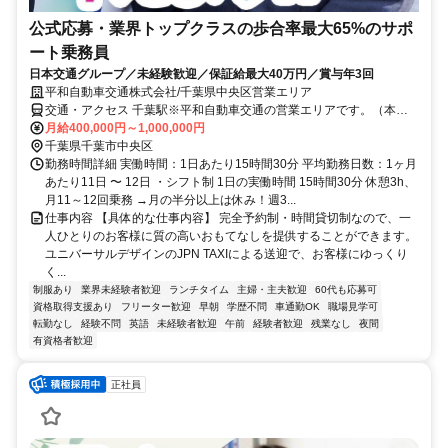
公式応募・業界トップクラスの歩合率最大65%のサポ
ート乗務員
日本交通グループ／未経験歓迎／保証給最大40万円／賞与年3回
平和自動車交通株式会社/千葉県中央区営業エリア
交通・アクセス 千葉駅※平和自動車交通の営業エリアです。（本社
住所:東京都江戸川区松江3-1-8）
月給400,000円～1,000,000円
千葉県千葉市中央区
勤務時間詳細 実働時間：1日あたり15時間30分 平均勤務日数：1ヶ月
あたり11日 〜 12日 ・シフト制 1日の実働時間 15時間30分 休憩3h、
月11～12回乗務 →月の半分以上は休み！週3...
仕事内容 【具体的な仕事内容】 完全予約制・時間貸切制なので、一
人ひとりのお客様に質の高いおもてなしを提供することができます。
ユニバーサルデザインのJPN TAXIによる送迎で、お客様にゆっくり
く...
制服あり
業界未経験者歓迎
ランチタイム
主婦・主夫歓迎
60代も応募可
資格取得支援あり
フリーター歓迎
早朝
学歴不問
車通勤OK
職場見学可
転勤なし
経験不問
英語
未経験者歓迎
午前
経験者歓迎
残業なし
夜間
有資格者歓迎
正社員