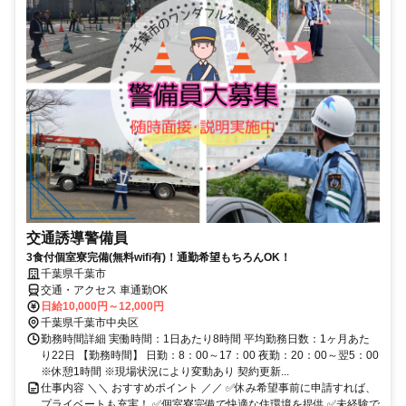
交通誘導警備員
3食付個室寮完備(無料wifi有)！通勤希望もちろんOK！
千葉県千葉市
交通・アクセス 車通勤OK
日給10,000円～12,000円
千葉県千葉市中央区
勤務時間詳細 実働時間：1日あたり8時間 平均勤務日数：1ヶ月あた
り22日 【勤務時間】 日勤：8：00～17：00 夜勤：20：00～翌5：00
※休憩1時間 ※現場状況により変動あり 契約更新...
仕事内容 ＼＼ おすすめポイント ／／ ✅休み希望事前に申請すれば、
プライベートも充実！ ✅個室寮完備で快適な住環境を提供 ✅未経験で