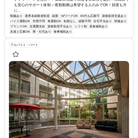
も安心のサポート体制 ✅夜勤勤務は希望する人のみでOK！頻度も月
に...
制服あり
業界未経験者歓迎
副業・WワークOK
60代も応募可
資格取得支援あり
バイク通勤OK
学歴不問
車通勤OK
転勤なし
経験不問
住宅手当あり
研修あり
ブランクOK
交通費支給
資格取得手当あり
シフト制
昼食補助あり
友達と応募OK
寮・社宅あり
食事補助あり
アルバイト・パート