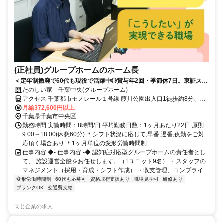
(正社員)グループホームのホーム長
＜定年制撤廃で60代も現役で活躍中◎賞与年2回・季節休7日。東証スタ
ンダード上場◎＞経験を評価！施設ごとに色を出せる、裁量あるグルー
たのしい家 千葉中央(グループホーム)
プホーム
アクセス 千葉都市モノレール１号線 葭川公園出入口1徒歩約8分、千
葉都市モノレール１号線 栄町（千葉県）出入口1徒歩約10分、ＪＲ総
月給372,600円以上
武本線 東千葉南口徒歩約10分 各線「千葉」駅から徒歩約17分
千葉県千葉市中央区
勤務時間 実働時間：8時間/日 平均勤務日数：1ヶ月あたり22日 原則
9:00～18:00(休憩60分) ＊シフト状況に応じて,早番,遅番,夜勤をご対
応頂く場合あり ＊1ヶ月単位の変形労働時間制...
仕事内容 ◆- 仕事内容 -◆ 認知症対応型グループホームの責任者とし
て、 施設運営全般をお任せします。（1ユニット9名） ・スタッフの
マネジメント（採用・育成・シフト作成） ・収支管理、コンプライ...
変形労働時間制
60代も応募可
資格取得支援あり
職場見学可
研修あり
ブランクOK
交通費支給
同じ企業の求人