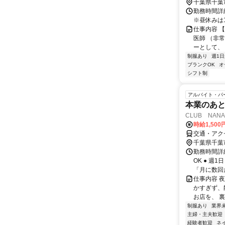
千葉県千葉
勤務時間詳細
※昼休みは1
仕事内容 
医師 （非
ーとして、 
制服あり
週1日
ブランクOK
オ
シフト制
アルバイト・パ
本業のあ
CLUB NANA
時給1,50
交通・アク
千葉県千葉
勤務時間詳細
OK ● 週
「月に数回だ
仕事内容 夜
かすぎず、
お店を、 裏
制服あり
業界
主婦・主夫歓迎
経験者歓迎
ネ