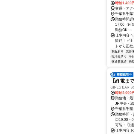
時給1,400
交通・アク
千葉県千葉
勤務時間詳細 
17:00（
勤務OK ...
仕事内容 
歓迎！ ✅
トから正社員
制服あり
業界
職場見学可
平
交通費支給
長
【終電ま
GIRLS BAR 
時給4,00
勤務地・最寄
JR中央・総
千葉県千葉
勤務時間・
◎19:00
可能！ ◎週
仕事内容 