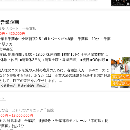
・営業企画
タルサポート 千葉支店
00円～420,000円
中央駅 3分 駅チカ
市中央区
日: 勤務時間：9:00～18:00 (休憩時間 1時間15分) 月平均残業時間は
 休暇・休日: ■隔週休2日制（隔週土曜・毎週日曜） ■祝日 ■GW休暇 ■
 法人様のコスト削減や人材の雇用のために、各種法人カードやニーズに
などを提案する当社。あなたには、企業の経営課題を解決する課題解決
として、以下の業務をお任せします。 ...
交通費支給
駅近5分以内
昇給あり
ート
しび会 ともしびクリニック千葉院
000円～18,000,000円
セス 総武本線「千葉駅」徒歩5分 ・千葉都市モノレール 「栄町駅」徒
千葉駅」徒歩7分