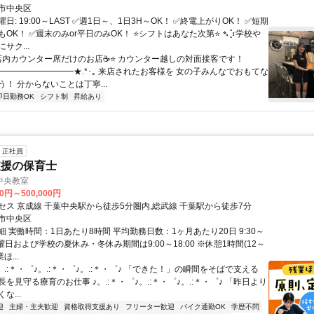
市中央区
日: 19:00～LAST ✅週1日～、1日3H～OK！ ✅終電上がりOK！ ✅短期
OK！ ✅週末のみor平日のみOK！ ⭐シフトはあなた次第⭐ ➴⡱学校や
サク...
 店内​カウンター席だけのお店☕⭐ カウンター越しの対面接客です！
━━━━━━━━━★.*･｡ 来店されたお客様を 女の子みんなでおもてな
！ 分からないことは丁寧...
即日勤務OK
シフト制
昇給あり
正社員
支援の保育士
中央教室
00円～500,000円
セス 京成線 千葉中央駅から徒歩5分圏内,総武線 千葉駅から徒歩7分
市中央区
 実働時間：1日あたり8時間 平均勤務日数：1ヶ月あたり20日 9:30～
※土曜日および学校の夏休み・冬休み期間は9:00～18:00 ※休憩1時間(12～
ほ...
。.:＊・゜♪。.:＊・゜♪。.:＊・゜♪ 「できた！」の瞬間をそばで支える
を見守る療育のお仕事 ♪。.:＊・゜♪。.:＊・゜♪。.:＊・゜♪ 「昨日より
な...
迎
主婦・主夫歓迎
資格取得支援あり
フリーター歓迎
バイク通勤OK
学歴不問