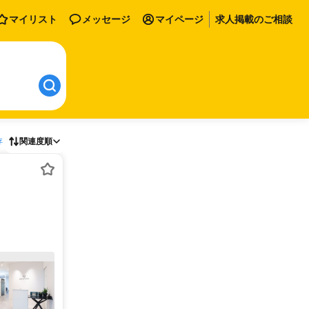
マイリスト
メッセージ
マイページ
求人掲載のご相談
存
関連度順