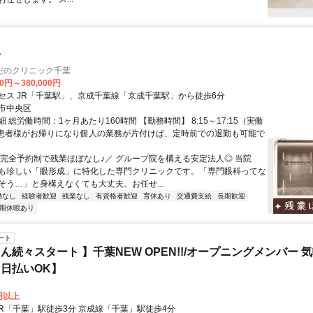
士
だのクリニック千葉
00円～380,000円
セス JR「千葉駅」、京成千葉線「京成千葉駅」から徒歩6分
市中央区
 総労働時間：1ヶ月あたり160時間 【勤務時間】 8:15～17:15（実働
└ 患者様がお帰りになり個人の業務が片付けば、定時前での退勤も可能で
＼完全予約制で残業ほぼなし♪／ グループ院を構える安定法人◎ 当院
も珍しい「眼形成」に特化した専門クリニックです。「専門眼科ってな
そう…」と身構えなくても大丈夫。お任せ...
勤なし
経験者歓迎
残業なし
有資格者歓迎
育休あり
交通費支給
長期歓迎
期休暇あり
ート
ん続々スタート 】千葉NEW OPEN!!/オープニングメンバー 
日払いOK】
0円以上
クセス: JR「千葉」駅徒歩3分 京成線「千葉」駅徒歩4分