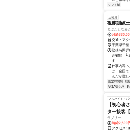
シフト制
正社員
視能訓練
まぶたとなみ
月給330,0
交通・アク
千葉県千葉
勤務時間詳細
8時間） 
す
仕事内容 
は、全国で
んだか難し
固定時間制
転
駅近5分以内
長
アルバイト・パ
【初心者さ
ター接客【
ラブリー
時給2,50
ア