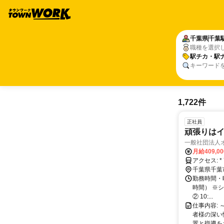
千葉県
千葉
職種を選択
駅チカ・駅
キーワード
1,722件
正社員
頑張りはイン
一般社団法人
月給409,0
ア
千葉県千葉
勤務時間・曜
時間） ※シ
② 10:...
仕事内容: 
者様の深い
置と指導をお