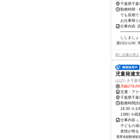
千葉県千葉
勤務時間・曜
でも長期でも
お仕事帰りに
仕事内容:
━━━━━
ししましょう
週1日からOK
同じ企業の求人
児童発達
はばたき千葉
月給278,0
交通・アク
千葉県千葉
勤務時間詳細
18:30 
13時) ※残業
仕事内容 ♪
子どもの成長
表情が明るく
業界未経験者歓