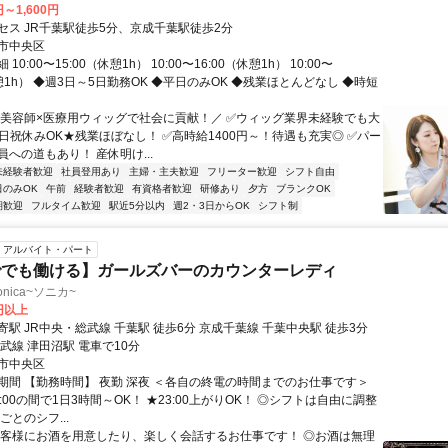
円～1,600円
セス JR千葉駅徒歩5分、京成千葉駅徒歩2分
市中央区
10:00〜15:00（休憩1h） 10:00〜16:00（休憩1h） 10:00〜
休憩1h） ◆週3日～5日勤務OK ◆平日のみOK ◆残業ほとんどなし ◆時短
＼美容師×医療用ウィッグで社会に貢献！／ ✅ウィッグ業界未経験でも大
土日祝休みOK★残業ほぼなし！ ✅高時給1400円～！待遇も充実◎ ✅パー
への道もあり！ 産休明け...
未経験者歓迎
社員登用あり
主婦・主夫歓迎
フリーター歓迎
シフト自由
日のみOK
午前
経験者歓迎
有資格者歓迎
研修あり
夕方
ブランクOK
期歓迎
フルタイム歓迎
駅近5分以内
週2・3日からOK
シフト制
アルバイト・パート
ででも働ける】ガールズバーのカウンターレディ
Sonica~ソニカ~
0円以上
駅 JR中央・総武線 千葉駅 徒歩6分 京成千葉線 千葉中央駅 徒歩3分
武線 津田沼駅 電車で10分
市中央区
期間 【勤務時間】 夜勤 深夜 ＜各自の終電の時間までのお仕事です＞
～0:00の間で1日3時間～OK！ ★23:00上がりOK！ ◎シフトは自由に調整
ごとのシフ...
お客様にお酒を用意したり、楽しく会話するお仕事です！ ◎お酒は無理