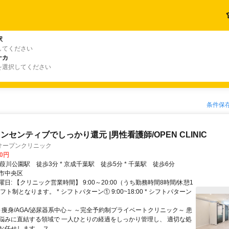
駅
してください
ナカ
を選択してください
条件保
センティブでしっかり還元 |男性看護師/OPEN CLINIC
オープンクリニック
00円
クセス: * 葭川公園駅 徒歩3分 * 京成千葉駅 徒歩5分 * 千葉駅 徒歩6分
市中央区
日: 【クリニック営業時間】 9:00～20:00（うち勤務時間8時間/休憩1
フト制となります。 * シフトパターン① 9:00~18:00 * シフトパターン
～痩身/AGA/泌尿器系中心～ ～完全予約制プライベートクリニック～ 患
悩みに直結する領域で 一人ひとりの経過をしっかり管理し、 適切な処
任せします。 ス...