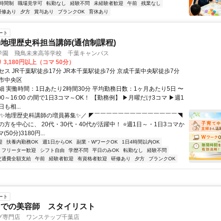
時間制
職場見学可
転勤なし
経験不問
未経験者歓迎
午前
残業なし
研修あり
夕方
賞与あり
ブランクOK
育休あり
ート
地理歴史科担当講師(通信制課程)
学園 飛鳥未来高等学校 千葉キャンパス
 3,180円以上（コマ 50分）
ス JR千葉駅徒歩17分 JR本千葉駅徒歩7分 京成千葉中央駅徒歩7分
市中央区
細 実働時間：1日あたり2時間30分 平均勤務日数：1ヶ月あたり5日 〜
0:00～16:00 の間で1日3コマ～OK！ 【勤務例】 ▶月曜だけ3コマ ▶週1
も相...
＼✨地理歴史科講師の増員募集✨／ ◤￣￣￣￣￣￣￣￣￣￣￣￣￣￣◥
方を中心に、 20代・30代・40代が活躍中！ ⭐週1日～・1日3コマか
(50分)3180円...
迎
扶養内勤務OK
週1日からOK
副業・WワークOK
1日4時間以内OK
フリーター歓迎
シフト自由
学歴不問
平日のみOK
転勤なし
経験不問
交通費全額支給
午前
経験者歓迎
有資格者歓迎
研修あり
夕方
ブランクOK
ート
ンでの美容師 スタイリスト
グ専門店 ワンステップ千葉店