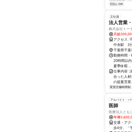
日払いOK
正社員
法人営業
株式会社トー
月給300,0
アクセス: 千葉県千葉市中央区新宿2-5-16LKパークビル8階 ・千葉駅 10分 ・千葉
千葉県千葉
勤務時間・曜
20時間以内
夏季休暇 ...
仕事内容:
合った人材
の提案営業
変形労働時間制
アルバイト・パ
医師
医療法人とも
年俸3,600,
交通・アク
歩4分、「