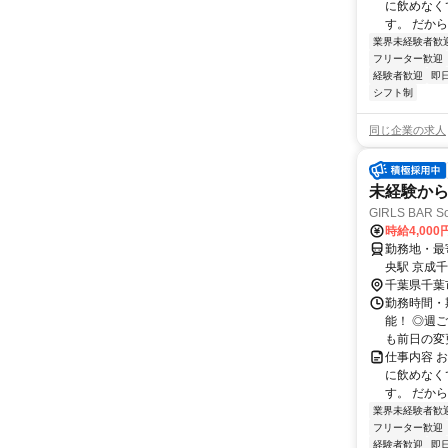
に飲めなく
す。 だから
業界未経験者歓
フリーター歓迎
経験者歓迎
即
シフト制
同じ企業の求人
未経験か
GIRLS BAR 
時給4,000
勤務地・最寄
央駅 京成千
千葉県千葉
勤務時間・期
能！ ◎週
も前日の変更
仕事内容 
に飲めなく
す。 だから
業界未経験者歓
フリーター歓迎
経験者歓迎
即