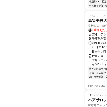
車通勤OK
固定
有資格者歓迎
アルバイト・パ
高等学校の
学校法人三幸
1業務あたり
交通・アクセ
千葉県千葉
勤務時間詳
20日 ⏰1
日から／曜日
仕事内容 
主婦（夫）の
らOK ⭐1コマ
業界未経験者歓
主婦・主夫歓迎
未経験者歓迎
同じ企業の求人
アルバイト・パ
ヘアサロ
医療用ウィッ