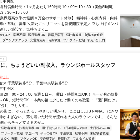
市中央区
 総労働時間：1ヶ月あたり160時間 10：00〜19：30（実働8時間）
3：30〜15：00
【業界最高水準の報酬 × 万全のサポート体制】 精神科・心療内科・内科
常勤・常勤）募集 ＼新たにクリニックを新規開院予定／ 立ち上げメンバ
新しい施設で、気持ちよく...
からOK
学歴不問
即日勤務OK
職場見学可
経験者歓迎
有資格者歓迎
ープニングスタッフ
交通費支給
長期歓迎
フルタイム歓迎
駅近5分以内
ート
とに、ちょうどいい副収入。ラウンジホールスタッフ
0円以上
セス 千葉駅徒歩5分、千葉中央駅徒歩5分
市中央区
 20：00～24：00 ※週１日～、曜日・時間相談OK！ ※一か月の短期
1日～OK、短時間OK ・本業の後に少しだけ働くのも歓迎 ・「週1回だけ」
け」でも大丈...
の街に、 そっと灯る、やさしい明かり。 ここはCLUB NANA。 にぎや
静かすぎない、 落ち着いた時間が流れる大人のラウンジです。 そんな
側からそっと支えるのが...
未経験者歓迎
扶養内勤務OK
週1日からOK
1日4時間以内OK
土日祝のみOK
フリーター歓迎
学歴不問
平日のみOK
学生歓迎
経験不問
未経験者歓迎
イルOK
夜間
ブランクOK
交通費支給
長期歓迎
フルタイム歓迎