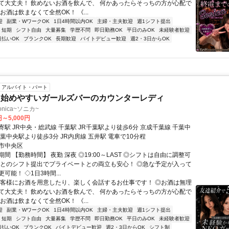
て大丈夫！ 飲めないお酒を飲んで、 何かあったらそっちの方が心配で
お酒は飲まなくて全然OK！ 《...
迎
副業・WワークOK
1日4時間以内OK
主婦・主夫歓迎
週1シフト提出
短期
シフト自由
大量募集
学歴不問
即日勤務OK
平日のみOK
未経験者歓迎
日払いOK
ブランクOK
長期歓迎
バイトデビュー歓迎
週2・3日からOK
アルバイト・パート
ら始めやすいガールズバーのカウンターレディ
Sonica~ソニカ~
円～5,000円
駅 JR中央・総武線 千葉駅 JR千葉駅より徒歩6分 京成千葉線 千葉中
葉中央駅より徒歩3分 JR内房線 五井駅 電車で10分程
市中央区
間 【勤務時間】 夜勤 深夜 ◎19:00～LAST ◎シフトは自由に調整可
ごとのシフト提出でプライベートとの両立も安心！ ◎急な予定が入って
可能！ ◇1日3時間...
お客様にお酒を用意したり、楽しく会話するお仕事です！ ◎お酒は無理
て大丈夫！ 飲めないお酒を飲んで、 何かあったらそっちの方が心配で
お酒は飲まなくて全然OK！ 《...
迎
副業・WワークOK
1日4時間以内OK
主婦・主夫歓迎
週1シフト提出
短期
シフト自由
大量募集
学歴不問
即日勤務OK
平日のみOK
未経験者歓迎
日払いOK
ブランクOK
バイトデビュー歓迎
週2・3日からOK
シフト制