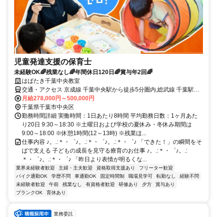
児童発達支援の保育士
未経験OK🌈残業なし🌈年間休日120日🌈賞与年2回🌈
はばたき千葉中央教室
交通・アクセス 京成線 千葉中央駅から徒歩5分圏内,総武線 千葉駅か
ら徒歩7分
月給278,000円～500,000円
千葉県千葉市中央区
勤務時間詳細 実働時間：1日あたり8時間 平均勤務日数：1ヶ月あた
り20日 9:30～18:30 ※土曜日および学校の夏休み・冬休み期間は
9:00～18:00 ※休憩1時間(12～13時) ※残業ほ...
仕事内容 ♪。.:＊・゜♪。.:＊・゜♪。.:＊・゜♪ 「できた！」の瞬間をそ
ばで支える 子どもの成長を見守る療育のお仕事 ♪。.:＊・゜♪。.:
＊・゜♪。.:＊・゜♪ 「昨日より表情が明るくな...
業界未経験者歓迎
主婦・主夫歓迎
資格取得支援あり
フリーター歓迎
バイク通勤OK
学歴不問
車通勤OK
固定時間制
職場見学可
転勤なし
経験不問
未経験者歓迎
午前
残業なし
有資格者歓迎
研修あり
夕方
賞与あり
ブランクOK
育休あり
業務委託