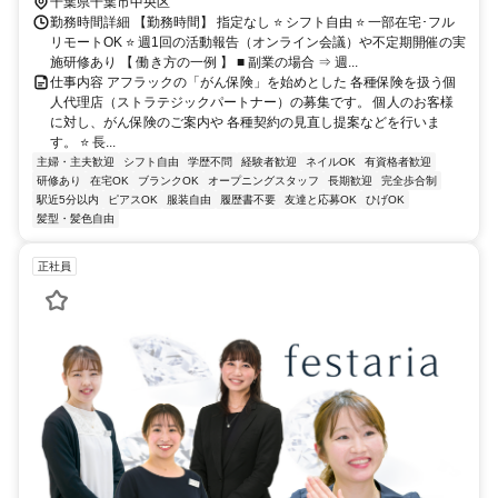
千葉県千葉市中央区
勤務時間詳細 【勤務時間】 指定なし ⭐ シフト自由 ⭐ 一部在宅･フル
リモートOK ⭐ 週1回の活動報告（オンライン会議）や不定期開催の実
施研修あり 【 働き方の一例 】 ■ 副業の場合 ⇒ 週...
仕事内容 アフラックの「がん保険」を始めとした 各種保険を扱う個
人代理店（ストラテジックパートナー）の募集です。 個人のお客様
に対し、がん保険のご案内や 各種契約の見直し提案などを行いま
す。 ⭐ 長...
主婦・主夫歓迎
シフト自由
学歴不問
経験者歓迎
ネイルOK
有資格者歓迎
研修あり
在宅OK
ブランクOK
オープニングスタッフ
長期歓迎
完全歩合制
駅近5分以内
ピアスOK
服装自由
履歴書不要
友達と応募OK
ひげOK
髪型・髪色自由
正社員