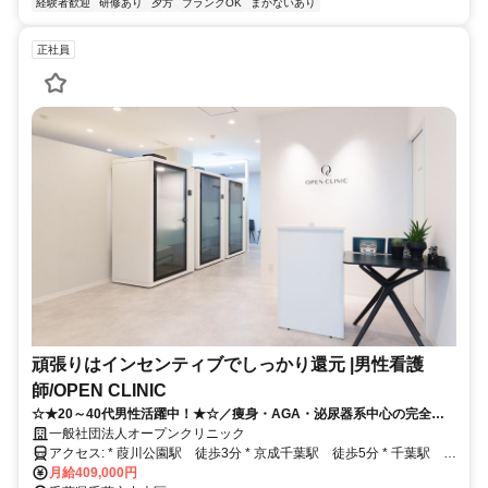
経験者歓迎
研修あり
夕方
ブランクOK
まかないあり
正社員
頑張りはインセンティブでしっかり還元 |男性看護
師/OPEN CLINIC
☆★20～40代男性活躍中！★☆／痩身・AGA・泌尿器系中心の完全予
約制クリニック／各種インセンティブが収入に直結◎／看護師資格が活
一般社団法人オープンクリニック
かせる／裁量高くキャリアアップしやすい
アクセス: * 葭川公園駅 徒歩3分 * 京成千葉駅 徒歩5分 * 千葉駅 徒
歩6分
月給409,000円