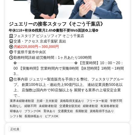
ジュエリーの接客スタッフ《そごう千葉店》
年休118+有休✿残業月2.4h✿書類不要Web面談✿上場✿
フェスタリア ビジュソフィア そごう千葉店
交通・アクセス 京成千葉駅 直結
月給220,000円～300,000円
千葉県千葉市中央区
勤務時間詳細 総労働時間：1ヶ月あたり160時間
✿┈┈┈┈┈┈┈┈┈┈┈┈┈┈┈┈✿ 【営業時間】10：00 ~ 20：
00 【実働時間】営業時間内で実働8時間 【休憩時間】1時間 ~ 1時間
3...
仕事内容 ジュエリー製造販売を手掛ける 弊社、フェスタリアグルー
プ。 創業100年以上・連結売上90億円以上、 連結従業員数500名以
上、 店舗数は国内外で80店舗以上を 展開する業界の上場安定企業
で...
業界未経験者歓迎
主婦・主夫歓迎
資格取得支援あり
フリーター歓迎
学歴不問
転勤なし
経験不問
未経験者歓迎
交通費全額支給
経験者歓迎
有資格者歓迎
研修あり
ブランクOK
育休あり
交通費支給
長期歓迎
資格取得手当あり
シフト制
長期休暇あり
ピアスOK
正社員