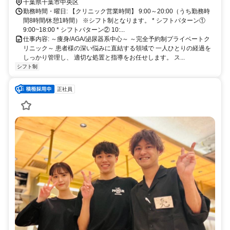
千葉県千葉市中央区
勤務時間・曜日: 【クリニック営業時間】 9:00～20:00（うち勤務時
間8時間/休憩1時間） ※シフト制となります。 * シフトパターン①
9:00~18:00 * シフトパターン② 10:...
仕事内容: ～痩身/AGA/泌尿器系中心～ ～完全予約制プライベートク
リニック～ 患者様の深い悩みに直結する領域で 一人ひとりの経過を
しっかり管理し、 適切な処置と指導をお任せします。 ス...
シフト制
正社員