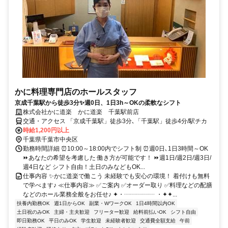
かに料理専門店のホールスタッフ
京成千葉駅から徒歩3分✨週0日、1日3h～OKの柔軟なシフト
株式会社かに道楽 かに道楽 千葉駅前店
交通・アクセス 「京成千葉駅」徒歩3分､「千葉駅」徒歩4分/駅チカ
時給1,200円以上
千葉県千葉市中央区
勤務時間詳細 ⏰10:00～18:00内でシフト制 ⏰週0日､1日3時間～OK
⏩あなたの希望を考慮した 働き方が可能です！ ⏩週1日/週2日/週3日/
週4日など シフト自由！土日のみなどもOK...
仕事内容 ✨かに道楽で働こう 未経験でも安心の環境！ 着付けも無料
で学べます♪ ≪仕事内容≫ ✅ご案内 ✅オーダー取り ✅料理などの配膳
などのホール業務全般をお任せ♪ ✦・┈┈┈┈┈ ・✦✦...
扶養内勤務OK
週1日からOK
副業・WワークOK
1日4時間以内OK
土日祝のみOK
主婦・主夫歓迎
フリーター歓迎
給料前払いOK
シフト自由
即日勤務OK
平日のみOK
学生歓迎
未経験者歓迎
交通費全額支給
午前