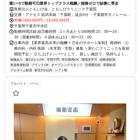
週1〜5で勤務可◎業界トップクラス報酬／雑務ゼロで診療に専念
医療法人ともしび会 ともしびクリニック千葉院
交通・アクセス 総武本線「千葉駅」徒歩5分 ・千葉都市モノレール
「栄町駅」徒歩4分、「千葉駅」徒歩7分
年俸3,600,000円～18,000,000円
千葉県千葉市中央区
勤務時間詳細 総労働時間：1ヶ月あたり160時間 10：00〜19：
30（実働8時間） ※昼休みは13：30〜15：00
仕事内容 【業界最高水準の報酬 × 万全のサポート体制】 精神科・心
療内科・内科 医師 （非常勤・常勤）募集 ＼新たにクリニックを新規
開院予定／ 立ち上げメンバーとして、 新しい施設で、気持ちよく...
制服あり
週1日からOK
学歴不問
即日勤務OK
職場見学可
経験者歓迎
有資格者歓迎
ブランクOK
オープニングスタッフ
交通費支給
長期歓迎
フルタイム歓迎
駅近5分以内
シフト制
アルバイト・パート