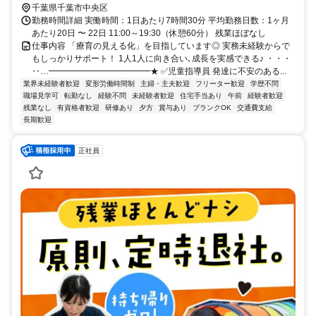
千葉県千葉市中央区
勤務時間詳細 実働時間：1日あたり7時間30分 平均勤務日数：1ヶ月
あたり20日 〜 22日 11:00～19:30（休憩60分） 残業ほぼなし
仕事内容 「療育の見える化」を目指しています◎ 実務未経験からで
もしっかりサポート！ 1人1人に向き合い､成長を実感できる♪ ・・・
‥…━━━━━━━━━━━━★ ✅児童指導員 発達に不安のある...
業界未経験者歓迎
変形労働時間制
主婦・主夫歓迎
フリーター歓迎
学歴不問
職場見学可
転勤なし
経験不問
未経験者歓迎
住宅手当あり
午前
経験者歓迎
残業なし
有資格者歓迎
研修あり
夕方
賞与あり
ブランクOK
交通費支給
長期歓迎
正社員