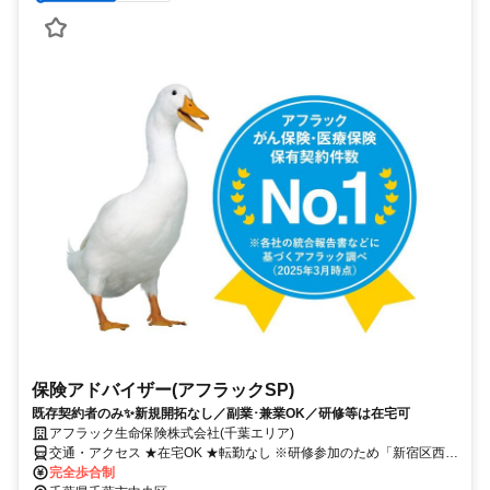
保険アドバイザー(アフラックSP)
既存契約者のみ✨新規開拓なし／副業･兼業OK／研修等は在宅可
アフラック生命保険株式会社(千葉エリア)
交通・アクセス ★在宅OK ★転勤なし ※研修参加のため「新宿区西新
宿」への出社あり
完全歩合制