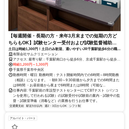
【毎週開催・長期の方・来年3月末までの短期の方ど
ちらもOK】試験センター受付および試験監督補助業
土日は時給1,300円！土日のみ歓迎、通いやすいJR千葉駅徒歩6分の職場
務
です。
有限会社サムクリエーション
アクセス: 最寄り駅：千葉駅南口から徒歩6分、京成千葉駅から徒歩4
分 自転車置き場・駐車場はありません（近隣の有料駐車場・駐輪場
時給1,200円～1,300円
をご利用下さい）
千葉県千葉市中央区
勤務時間・曜日: 勤務時間：テスト開催時間内での6時間～8時間勤務
（相談）になります。 ・朝8:30～9:30前後から夕方までの6時間また
は8時間 ・お昼前後から夜まで6時間または8時間（可能な...
仕事内容: 千葉駅前の常設型テストセンターにてCBTテスト（パソコ
ンを使用して行われる試験）の試験受付や試験前の案内・試験中の監
督・試験室準備（消毒など）の業務を行うお仕事です。
交通費支給
駅近5分以内
週2・3日からOK
シフト制
アルバイト・パート