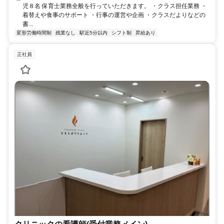
児８名 保育士業務全般を行っていただきます。 ・クラス担任業務 ・
着替えや食事のサポート ・行事の運営や企画 ・クラスだよりなどの
書...
変形労働時間制
残業なし
駅近5分以内
シフト制
昇給あり
正社員