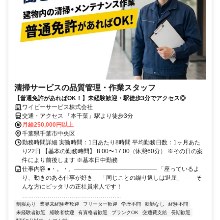
清掃サービスの品質管理・作業スタッフ
【普通免許があればOK！】未経験歓迎・駅徒歩3分でアクセス◎
ワイビーサービス株式会社
交通・アクセス 「本千葉」駅より徒歩3分
月給250,000円以上
千葉県千葉市中央区
勤務時間詳細 実働時間：1日あたり8時間 平均勤務日数：1ヶ月あた
り22日 【基本の勤務時間】 8:00〜17:00（休憩60分） ※その日の案
件により前後します ※基本日中勤務
仕事内容 ●・。・。―――――――――――――― 「座っているよ
り、動きのある仕事が好き」 「同じことの繰り返しは退屈」 ――そ
んな方にピッタリの正社員求人です！
…………………………………………...
制服あり
業界未経験者歓迎
フリーター歓迎
学歴不問
転勤なし
経験不問
未経験者歓迎
経験者歓迎
有資格者歓迎
ブランクOK
交通費支給
長期歓迎