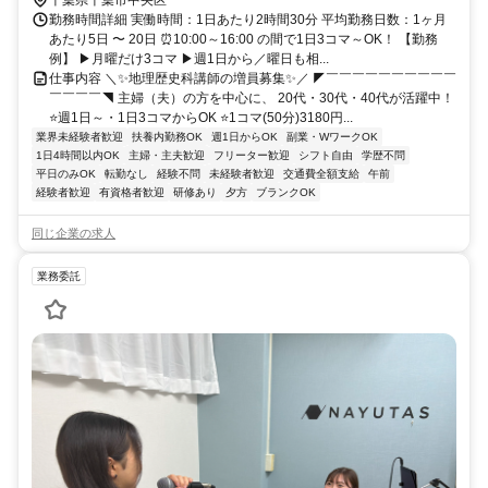
千葉県千葉市中央区
勤務時間詳細 実働時間：1日あたり2時間30分 平均勤務日数：1ヶ月
あたり5日 〜 20日 ⏰10:00～16:00 の間で1日3コマ～OK！ 【勤務
例】 ▶月曜だけ3コマ ▶週1日から／曜日も相...
仕事内容 ＼✨地理歴史科講師の増員募集✨／ ◤￣￣￣￣￣￣￣￣￣￣
￣￣￣￣◥ 主婦（夫）の方を中心に、 20代・30代・40代が活躍中！
⭐週1日～・1日3コマからOK ⭐1コマ(50分)3180円...
業界未経験者歓迎
扶養内勤務OK
週1日からOK
副業・WワークOK
1日4時間以内OK
主婦・主夫歓迎
フリーター歓迎
シフト自由
学歴不問
平日のみOK
転勤なし
経験不問
未経験者歓迎
交通費全額支給
午前
経験者歓迎
有資格者歓迎
研修あり
夕方
ブランクOK
同じ企業の求人
業務委託