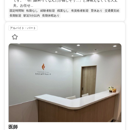
です。「専門眼科ってなんだか難しそう…」と身構えなくても大丈
夫。お任せ...
固定時間制
転勤なし
経験者歓迎
残業なし
有資格者歓迎
育休あり
交通費支給
長期歓迎
駅近5分以内
長期休暇あり
アルバイト・パート
医師