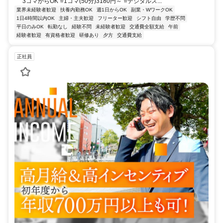
3コマからOK ⭐1コマ(50分)3180円～ ⭐デジタルス...
業界未経験者歓迎
扶養内勤務OK
週1日からOK
副業・WワークOK
1日4時間以内OK
主婦・主夫歓迎
フリーター歓迎
シフト自由
学歴不問
平日のみOK
転勤なし
経験不問
未経験者歓迎
交通費全額支給
午前
経験者歓迎
有資格者歓迎
研修あり
夕方
交通費支給
正社員