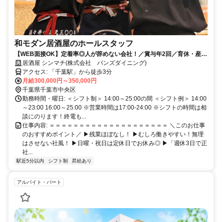
和モダン居酒屋のホールスタッフ
【WEB面接OK】定着率◎人が辞めない会社！／賞与年2回／育休・産休
取得実績あり／家族手当や独立支援あり！／長期休暇あり
居酒屋 シンマチ(株式会社 バンズダイニング)
アクセス: 「千葉駅」から徒歩3分
月給300,000円～350,000円
千葉県千葉市中央区
勤務時間・曜日: ＜シフト制＞ 14:00～25:00の間 ＜シフト例＞ 14:00
～23:00 16:00～25:00 ※営業時間は17:00-24:00 ※シフトの時間は相
談にのります！終電も...
仕事内容: ＝＝＝＝＝＝＝＝＝＝＝＝＝＝＝＝＝＝＝＝ ＼このお仕事
のおすすめポイント／ ▶残業ほぼなし！ ▶むしろ働きやすい！無理
はさせない社風！ ▶日曜・祝日は定休日でお休み◎ ▶「週休3日で正
社...
駅近5分以内
シフト制
昇給あり
アルバイト・パート