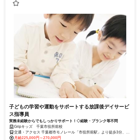
子どもの学習や運動をサポートする放課後デイサービ
ス指導員
実務未経験からでもしっかりサポート！◇経験・ブランク等不問
Gripキッズ 千葉市役所前校
交通・アクセス 千葉都市モノレール「市役所前駅」より徒歩3分、京
成千葉線「新千葉駅」徒歩10分
月給225,000円～270,000円