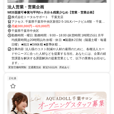
法人営業・営業企画
WEB面接可◆賞与平均5ヶ月分＆残業少なめ【営業・営業企画】
株式会社トータルサポート 千葉支店
アクセス: 千葉県千葉市中央区新宿2-5-16LKパークビル8階 ・千葉
月給300,000円～420,000円
駅 10分 ・千葉中央駅 3分 駅チカ
千葉県千葉市中央区
勤務時間・曜日: 勤務時間：9:00～18:00 (休憩時間 1時間15分) 月平
均残業時間は20時間以内 休暇・休日: ■隔週休2日制（隔週土曜・毎週
日曜） ■祝日 ■GW休暇 ■夏季休暇 ...
仕事内容: 法人様のコスト削減や人材の雇用のために、各種法人カー
ドやニーズに合った人材などを提案する当社。あなたには、企業の経
営課題を解決する課題解決の提案営業として、以下の業務をお任せし
ます。 ...
変形労働時間制
交通費支給
駅近5分以内
昇給あり
正社員