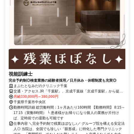
視能訓練士
完全予約制◎検査業務の経験者採用／日月休み・休暇制度も充実◎
まぶたとなみだのクリニック千葉
交通・アクセス JR「千葉駅」、京成千葉線「京成千葉駅」から徒歩6
分
月給330,000円～380,000円
千葉県千葉市中央区
勤務時間詳細 総労働時間：1ヶ月あたり160時間 【勤務時間】 8:15～
17:15（実働8時間） └ 患者様がお帰りになり個人の業務が片付け
ば、定時前での退勤も可能です
仕事内容 ＼完全予約制で残業ほぼなし♪／ グループ院を構える安定法
人◎ 当院は、全国でも珍しい「眼形成」に特化した専門クリニック