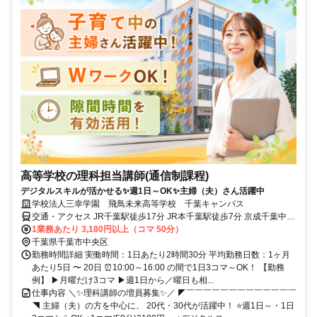
高等学校の理科担当講師(通信制課程)
デジタルスキルが活かせる✨週1日～OK✨主婦（夫）さん活躍中
学校法人三幸学園 飛鳥未来高等学校 千葉キャンパス
交通・アクセス JR千葉駅徒歩17分 JR本千葉駅徒歩7分 京成千葉中央
駅徒歩7分
1業務あたり 3,180円以上（コマ 50分）
千葉県千葉市中央区
勤務時間詳細 実働時間：1日あたり2時間30分 平均勤務日数：1ヶ月
あたり5日 〜 20日 ⏰10:00～16:00 の間で1日3コマ～OK！ 【勤務
例】 ▶月曜だけ3コマ ▶週1日から／曜日も相...
仕事内容 ＼✨理科講師の増員募集✨／ ◤￣￣￣￣￣￣￣￣￣￣￣￣￣
◥ 主婦（夫）の方を中心に、 20代・30代が活躍中！ ⭐週1日～・1日