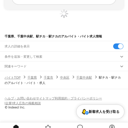
千葉県、千葉中央駅、駅チカ・駅ナカのアルバイト・バイト求人情報
求人の詳細を表示
条件を追加・変更して検索
市区町村を追加・変更
関連キーワード
完全在宅ワーク 全国
シール貼り 在宅
現在地周辺
ガチャガチャ
犬カフェ
千葉県
駅を追加・変更
バイトTOP
千葉県
千葉市
中央区
千葉中央駅
駅チカ・駅ナカ
千葉県
すべて
のアルバイト・バイト・求人
千葉市
すべて
職種を追加・変更
JR武蔵野線
中央区
花見川区
稲毛区
若葉区
緑区
美浜区
南流山駅
新松戸駅
新八柱駅
東松戸駅
市川大野駅
船橋法典駅
西船橋駅
飲食・フードサービス
銚子市
市川市
船橋市
館山市
木更津市
松戸市
野田市
茂原市
成田市
佐倉市
東金市
特徴を追加・変更
飲食・フードサービス
すべて
ヘルプ・お問い合わせ
サイトマップ
利用規約・プライバシーポリシー
JR中央・総武線
旭市
習志野市
柏市
勝浦市
市原市
流山市
八千代市
我孫子市
鴨川市
鎌ケ谷市
ホールスタッフ
キッチンスタッフ
皿洗い・洗い場
精肉・鮮魚加工
給食調理
人気
[企業]求人広告の掲載相談
市川駅
本八幡駅
下総中山駅
西船橋駅
船橋駅
東船橋駅
津田沼駅
幕張本郷駅
幕張駅
君津市
富津市
浦安市
四街道市
袖ケ浦市
八街市
印西市
白井市
富里市
南房総市
雇用形態を追加・変更
パン屋（ベーカリー）
フードカウンター販売員
バー（BAR）・バーテンダー
日払いOK
高校生歓迎
学生歓迎
深夜の仕事
髪型・髪色自由
ひげOK
ネイルOK
新検見川駅
稲毛駅
西千葉駅
千葉駅
匝瑳市
香取市
山武市
いすみ市
大網白里市
印旛郡
香取郡
山武郡
長生郡
夷隅郡
新着求人を受け取る
飲食店補助（開店・閉店準備）
飲食店（店長・マネージャー）
ピアスOK
アルバイト・パート
履歴書不要
オープニングスタッフ
留学生・外国人活躍中
安房郡
都道府県を変更
営業・販売
JR総武本線
勤務期間
正社員
市川駅
船橋駅
津田沼駅
稲毛駅
千葉駅
東千葉駅
都賀駅
四街道駅
物井駅
佐倉駅
営業・販売
すべて
短期
契約社員
単発・1日OK
長期
期間限定（春夏冬休み等）
南酒々井駅
榎戸駅
八街駅
日向駅
成東駅
松尾駅
横芝駅
飯倉駅
八日市場駅
干潟駅
旭駅
営業
テレフォンアポインター（テレアポ）
ルートセールス
コンビニ
シフト
派遣社員