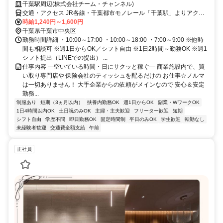
千葉駅周辺(株式会社チーム・チャンネル)
交通・アクセス JR各線・千葉都市モノレール「千葉駅」よりアクセ
ス可／駅近5分以内 ※直行直帰OK
時給1,240円～1,600円
千葉県千葉市中央区
勤務時間詳細 ・10:00～17:00 ・10:00～18:00 ・7:00～9:00 ※他時
間も相談可 ※週1日からOK／シフト自由 ※1日2時間～勤務OK ※週1
シフト提出（LINEでの提出） ...
仕事内容 ―空いている時間・日にサクッと稼ぐ― 商業施設内で、買
い取り専門店や 保険会社のティッシュを配るだけの お仕事☆ノルマ
は一切ありません！ 大手企業からの依頼がメインなので 安心＆安定
勤務...
制服あり
短期（3ヵ月以内）
扶養内勤務OK
週1日からOK
副業・WワークOK
1日4時間以内OK
土日祝のみOK
主婦・主夫歓迎
フリーター歓迎
短期
シフト自由
学歴不問
即日勤務OK
固定時間制
平日のみOK
学生歓迎
転勤なし
未経験者歓迎
交通費全額支給
午前
正社員