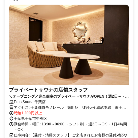
プライベートサウナの店舗スタッフ
＼オープニング／完全個室のプライベートサウナがOPEN！週2日～・1
日4時間～OK・おしゃれ自由★社員登用もあるので安定して働けます！
Prus Sauna 千葉店
アクセス: 千葉都市モノレール 栄町駅 徒歩5分 総武本線 東千葉
駅 徒歩6分 中央・総武各駅停車 千葉駅 徒歩9分
時給1,200円以上
千葉県千葉市中央区
勤務時間・曜日: 13:00～06:00 ・シフト制 ・週2日～OK ・1日4時間
～OK
仕事内容: 【受付・清掃スタッフ】 ご来店されたお客様の受付対応や