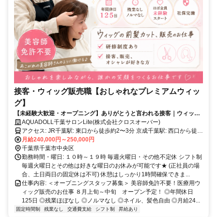
接客・ウィッグ販売職【おしゃれなプレミアムウィッ
グ】
【未経験大歓迎・オープニング】ありがとうと言われる接客｜ウィッグ
販売スタッフ
AQUADOLL千葉サロンLite(株式会社クロスオーバー)
アクセス: JR千葉駅: 東口から徒歩約2〜3分 京成千葉駅: 西口から徒歩
月給240,000円～250,000円
約2〜3分 千葉都市モノレール: 千葉駅から徒歩約4分
千葉県千葉市中央区
勤務時間・曜日: １０時～１９時 毎週火曜日・その他不定休 シフト制
毎週火曜日とその他は好きな曜日のお休みが可能です★ (正社員の場
合、土日両日の固定休は不可) 休憩はしっかり1時間確保できま...
仕事内容: ＜オープニングスタッフ募集＞ 美容師免許不要！医療用ウ
ィッグ販売のお仕事 ８月上旬～中旬 オープン予定！ ◎年間休日
125日 ◎残業ほぼなし ◎ノルマなし ◎ネイル、髪色自由 ◎月給24...
固定時間制
残業なし
交通費支給
シフト制
昇給あり