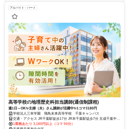
アルバイト・パート
高等学校の地理歴史科担当講師(通信制課程)
週1日～OK✨主婦（夫）さん講師が活躍中✨1コマ3180円
学校法人三幸学園 飛鳥未来高等学校 千葉キャンパス
交通・アクセス JR千葉駅徒歩17分 JR本千葉駅徒歩7分 京成千葉中央
駅徒歩7分
1業務あたり 3,180円以上（コマ 50分）