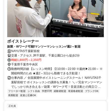
ボイストレーナー
副業・Wワーク可能❗マンツーマンレッスン✅週2～歓迎
NAYUTAS千葉駅前校
交通・アクセス JR千葉駅、千葉公園口から徒歩2分
時給1,800円～2,350円
千葉県千葉市中央区
勤務時間詳細 【レッスン時間】 ⏰10:00～22:00 ※最終▶21:00～ ※
開校時間のため ★週2～3日から勤務できる方歓迎！
仕事内容 ／ 全国展開中ボイストレーニングスクール！ NAYUTAS千
葉駅前校で ボイスレッスンの講師を大募集！ ＼ ✅完全マンツーマン
でしっかり向き合える ✅副業・Wワーク可！音楽活動との両立◎ ...
フリーター歓迎
シフト自由
学歴不問
経験者歓迎
有資格者歓迎
ブランクOK
長期歓迎
友達と応募OK
正社員