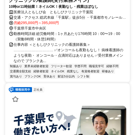
クリニックの看護師(受付業務メイン)
10時or11時始業！ネイルOK！夜勤なし・残業ほぼなし
医療法人ともしび会 ともしびクリニック千葉院
交通・アクセス 総武本線「千葉駅」徒歩5分 ・千葉都市モノレール
「栄町駅」徒歩4分、「千葉駅」徒歩7分
月給295,000円～395,000円
千葉県千葉市中央区
勤務時間詳細 総労働時間：1ヶ月あたり176時間 10：00〜19：00
（実働8時間・休憩1時間）
仕事内容 ＜ともしびクリニックの看護師募集＞
…………………………… ✅オンコールも夜勤もなし！ 病棟看護師の
ような夜勤・ オンコール・点滴対応はありません ✅受付業務メイン
なので ブランクあ...
制服あり
業界未経験者歓迎
フリーター歓迎
学歴不問
職場見学可
経験不問
交通費全額支給
経験者歓迎
ネイルOK
残業なし
有資格者歓迎
研修あり
賞与あり
ブランクOK
育休あり
駅近5分以内
シフト制
正社員