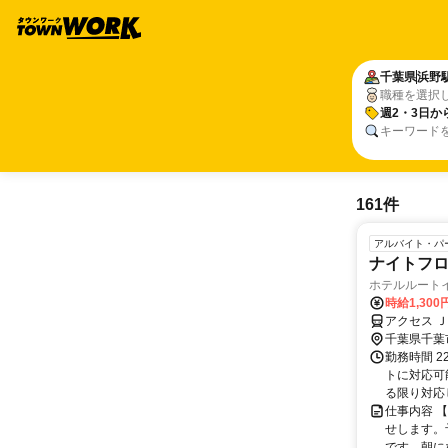
千葉県
浜野
職種を選択
週2・3日か
キーワード
161件
アルバイト・パ
ナイトフ
ホテルルート
時給1,300
アクセス 
千葉県千葉
勤務時間 2
トに対応可
る限り対応し
仕事内容 
せします。
です。朝に