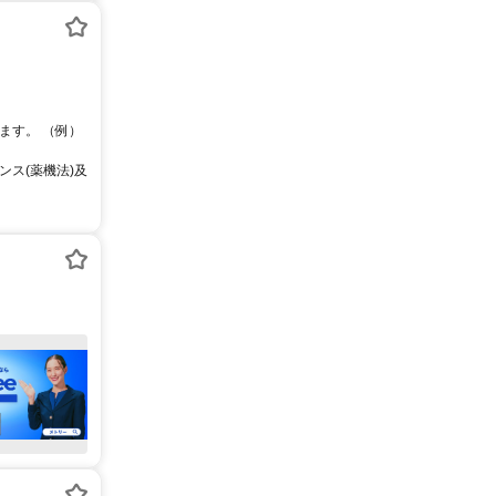
ます。 （例）
ス(薬機法)及