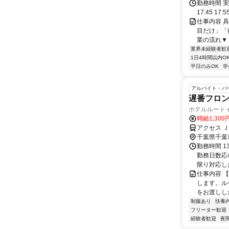
勤務時間 実
17:45 17:
仕事内容 
目だけ」「
業の流れ▼ 
業界未経験者歓
1日4時間以内O
平日のみOK
学
アルバイト・パ
遅番フロ
ホテルルート
時給1,300
アクセス 
千葉県千葉
勤務時間 13
勤務日数応
限り対応した
仕事内容 
します。ル
をお渡しし
制服あり
扶養
フリーター歓迎
経験者歓迎
夜