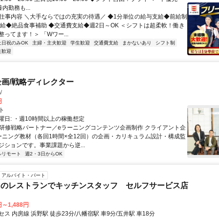
内勤務も...
● 仕事内容 ＼大手ならではの充実の待遇／ ◆1分単位の給与支給◆前給制
昇給◆絶品食事補助 ◆交通費支給◆週2日～OK ＜シフトは超柔軟！働き
ってます！＞ 「Wワー...
土日祝のみOK
主婦・主夫歓迎
学生歓迎
交通費支給
まかないあり
シフト制
生歓迎
企画/戦略ディレクター
W
円
ト
曜日: ・週10時間以上の稼働想定
 ■研修戦略パートナー／eラーニングコンテンツ企画制作 クライアント企
ーニング教材（各回1時間×全12回）の企画・カリキュラム設計・構成監
ジションです。事業課題から逆...
ルリモート
週2・3日からOK
アルバイト・パート
内のレストランでキッチンスタッフ セルフサービス店
円～1,488円
ス 内房線 浜野駅 徒歩23分/八幡宿駅 車9分/五井駅 車18分