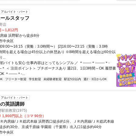
アルバイト・パート
ホールスタッフ
浜野店
円～1,812円
内房線 浜野駅から徒歩8分
市中央区
]09:00〜16:15（実働：3.0時間〜） [2]16:00〜23:15（実働：3.0時
6時間を超える場合は45分以上の休憩あり ※8時間を超える場合は60分以
..
初バイトも安心 仕事内容はとってもシンプル ／ ＊――-＊-――-＊-
―＊ ＜ 注目ポイント＞ プチボーナスあり 週2日、1日3時間～OK 履歴書
 ＊――-＊-...
K
フリーター歓迎
学生歓迎
未経験者歓迎
駅近5分以内
週2・3日からOK
アルバイト・パート
塾の英語講師
駅前教室(1975)
 1,900円以上（コマ 90分）
ＪＲ内房線/ＪＲ総武本線 浜野西口徒歩約1分、ＪＲ内房線/ＪＲ総武本線
徒歩約30分、京成千原線 学園前（千葉県）出入口1徒歩約44分
市中央区