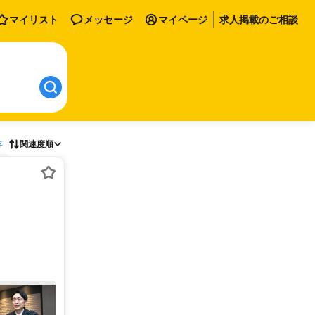
マイリスト
メッセージ
マイページ
求人掲載のご相談
存
関連度順