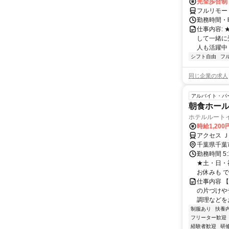
完全歩合制
フルリモー
勤務時間・曜
仕事内容:
して一緒に
人も活躍中
シフト自由
フ
同じ企業の求人
アルバイト・パ
朝食ホー
ホテルルート
時給1,200
アクセス 
千葉県千葉
勤務時間 5
★土・日・
お休みも で
仕事内容 
の片づけや
調理などを
制服あり
扶養
フリーター歓迎
経験者歓迎
研