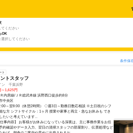
駅
してください
らOK
を選択してください
条件保
ート
ロントスタッフ
イン 千葉浜野
円～1,625円
ＪＲ内房線/ＪＲ総武本線 浜野西口徒歩約8分
市中央区
2:00～翌8:00（休憩2時間） ◇週3日～勤務日数応相談 ※土日祝のシフ
能な方 シフトサイクル：1ヶ月 授業や家事と両立・急なお休みも でき
たいと考えています...
【仕事内容】 お客様がお休みになっている深夜は、主に事務作業をお任
予約確認やデータ入力、翌日の清掃スタッフの部屋割り、伝票処理など
なれば、朝食のご案内や早めに出発されるお...