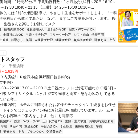
働時間：1時間30分/日 平均勤務日数：1ヶ月あたり4日～20日 16:10～
55～19:30 19:40～21:15 【土曜】 14:25～16:00 16:10～...
具体的には 1対3の個別指導で、やさしく生徒をサポートします。 「一科
得意科目から教えてみたい」など、 まずはご希望をお伺いします。 授
・生徒さんと楽しくお話してスタ...
迎
扶養内勤務OK
社員登用あり
週1日からOK
副業・WワークOK
K
土日祝のみOK
主婦・主夫歓迎
フリーター歓迎
シフト自由
学歴不問
生歓迎
転勤なし
英語
未経験者歓迎
経験者歓迎
有資格者歓迎
研修あり
夕方
ート
ントスタッフ
イン 千葉浜野
円～1,625円
ＪＲ内房線/ＪＲ総武本線 浜野西口徒歩約8分
市中央区
:30～22:30 17:00～22:00 ※土日祝のシフトに対応可能な方 ◇週3日～
相談 シフトサイクル：1ヶ月 授業や家事と両立・急なお休みも できる
いと考...
【仕事内容】 ホテルに到着されたお客様のチェックイン手続きをお任せ
ートインではチェックイン時にお部屋代を頂戴しています。ルームキー
たらお部屋のご案内をします。他にも電話応...
内勤務OK
副業・WワークOK
土日祝のみOK
主婦・主夫歓迎
資格取得支援あり
早朝
学歴不問
車通勤OK
平日のみOK
学生歓迎
未経験者歓迎
午前
間
研修あり
夕方
ブランクOK
交通費支給