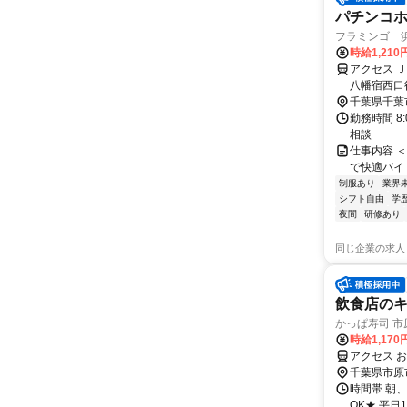
パチンコホ
フラミンゴ 
時給1,210
アクセス 
八幡宿西口
千葉県千葉
勤務時間 8:
相談
仕事内容 ＜お
で快適バイト♪
制服あり
業界
シフト自由
学
夜間
研修あり
同じ企業の求人
飲食店の
かっぱ寿司 市
時給1,170
アクセス 
千葉県市原
時間帯 朝
OK★ 平日1