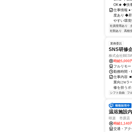
OK★ ◆扶養
仕事情報 
度あり ◆
やすい環境整
社員登用あり
社割あり
高校
業務委託
SNS研修
株式会社BES
時給5,000
フルリモー
勤務時間・
仕事内容:
業向けeラ
修を担うポ
シフト自由
フ
温浴施設
咲楽 市原店
時給1,140
交通・アクセ