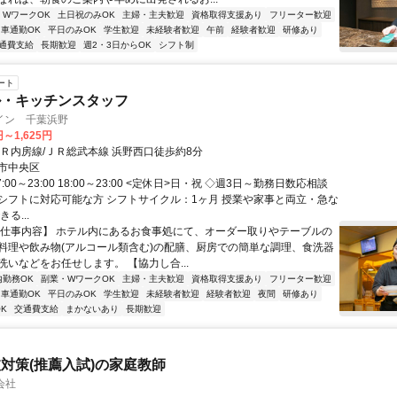
・WワークOK
土日祝のみOK
主婦・主夫歓迎
資格取得支援あり
フリーター歓迎
車通勤OK
平日のみOK
学生歓迎
未経験者歓迎
午前
経験者歓迎
研修あり
通費支給
長期歓迎
週2・3日からOK
シフト制
ート
ル・キッチンスタッフ
イン 千葉浜野
円～1,625円
ＪＲ内房線/ＪＲ総武本線 浜野西口徒歩約8分
市中央区
:00～23:00 18:00～23:00 <定休日>日・祝 ◇週3日～勤務日数応相談
シフトに対応可能な方 シフトサイクル：1ヶ月 授業や家事と両立・急な
る...
【仕事内容】 ホテル内にあるお食事処にて、オーダー取りやテーブルの
料理や飲み物(アルコール類含む)の配膳、厨房での簡単な調理、食洗器
洗いなどをお任せします。 【協力し合...
内勤務OK
副業・WワークOK
主婦・主夫歓迎
資格取得支援あり
フリーター歓迎
車通勤OK
平日のみOK
学生歓迎
未経験者歓迎
経験者歓迎
夜間
研修あり
K
交通費支給
まかないあり
長期歓迎
対策(推薦入試)の家庭教師
会社