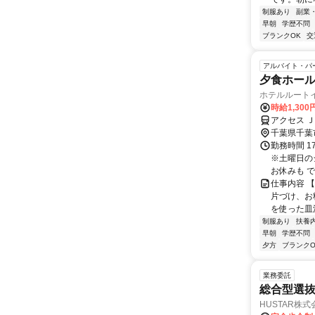
制服あり
副業
早朝
学歴不問
ブランクOK
交
アルバイト・パ
夕食ホー
ホテルルート
時給1,300
アクセス 
千葉県千葉
勤務時間 17
※土曜日の
お休みも でき
仕事内容 
片づけ、お
を使った皿
制服あり
扶養
早朝
学歴不問
夕方
ブランクO
業務委託
総合型選抜
HUSTAR株式