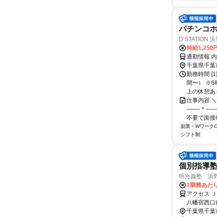
パチンコ
D’STATION 
時給1,250
通勤情報 
千葉県千葉
勤務時間 [1
間〜） ※
上の休憩あり.
仕事内容 ＼
――-＊-―
不要で面接OK
副業・WワークO
シフト制
個別指導
明光義塾 浜野
1業務あたり
アクセス 
八幡宿西口
千葉県千葉