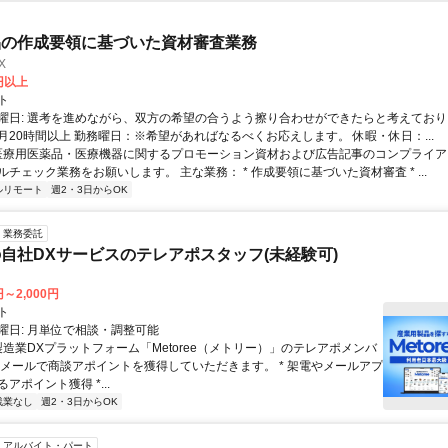
品の作成要領に基づいた資材審査業務
X
0円以上
ト
曜日: 選考を進めながら、双方の希望の合うよう擦り合わせができたらと考えており
月20時間以上 勤務曜日：※希望があればなるべくお応えします。 休暇・休日：...
 医療用医薬品・医療機器に関するプロモーション資材および広告記事のコンプライアン
チェック業務をお願いします。 主な業務： * 作成要領に基づいた資材審査 * ...
ルリモート
週2・3日からOK
業務委託
自社DXサービスのテレアポスタッフ(未経験可)
円～2,000円
ト
曜日: 月単位で相談・調整可能
製造業DXプラットフォーム「Metoree（メトリー）」のテレアポメンバ
やメールで商談アポイントを獲得していただきます。 * 架電やメールアプ
アポイント獲得 *...
残業なし
週2・3日からOK
アルバイト・パート