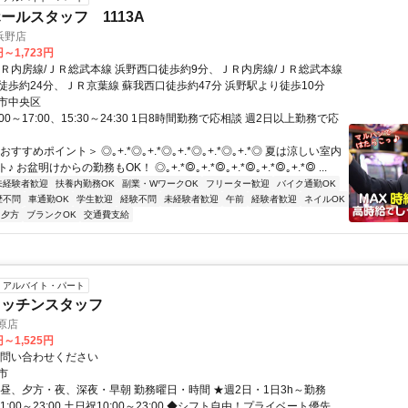
ールスタッフ 1113A
浜野店
円～1,723円
ＪＲ内房線/ＪＲ総武本線 浜野西口徒歩約9分、ＪＲ内房線/ＪＲ総武本線
徒歩約24分、ＪＲ京葉線 蘇我西口徒歩約47分 浜野駅より徒歩10分
市中央区
00～17:00、15:30～24:30 1日8時間勤務で応相談 週2日以上勤務で応
すすめポイント＞ ◎｡+.*◎｡+.*◎｡+.*◎｡+.*◎｡+.*◎ 夏は涼しい室内
 お盆明けからの勤務もOK！ ◎｡+.*◎｡+.*◎｡+.*◎｡+.*◎｡+.*◎ ...
未経験者歓迎
扶養内勤務OK
副業・WワークOK
フリーター歓迎
バイク通勤OK
歴不問
車通勤OK
学生歓迎
経験不問
未経験者歓迎
午前
経験者歓迎
ネイルOK
夕方
ブランクOK
交通費支給
アルバイト・パート
キッチンスタッフ
原店
円～1,525円
お問い合わせください
市
、昼、夕方・夜、深夜・早朝 勤務曜日・時間 ★週2日・1日3h～勤務
1:00～23:00 土日祝10:00～23:00 ◆シフト自由！プライベート優先