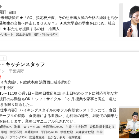
ト
日: 自由
 ★未経験歓迎★「AO、指定校推薦、その他推薦入試の合格の経験を活か
受験生の合格へ伴走しませんか？」 ★東大早慶の学生をはじめ、社会
！★ 私たちが提供するのは「推薦入...
ルリモート
完全歩合制
週2・3日からOK
ート
ル・キッチンスタッフ
イン 千葉浜野
円
ＪＲ内房線/ＪＲ総武本線 浜野西口徒歩約8分
市中央区
:15～11:00 ◇週3日～勤務日数応相談 ※土日祝のシフトに対応可能な方
祝日のみ勤務もOK！ シフトサイクル：1ヶ月 授業や家事と両立・急な
きる限り対応した...
【仕事内容】 バイキングスタイルのホテル内朝食レストランにて、食器
テーブルの掃除、食洗器による皿洗い、お料理の補充、厨房での簡単な
お任せします。業務はマニュアル化されてい...
内勤務OK
副業・WワークOK
土日祝のみOK
主婦・主夫歓迎
資格取得支援あり
早朝
学歴不問
車通勤OK
平日のみOK
学生歓迎
未経験者歓迎
午前
修あり
ブランクOK
交通費支給
まかないあり
長期歓迎