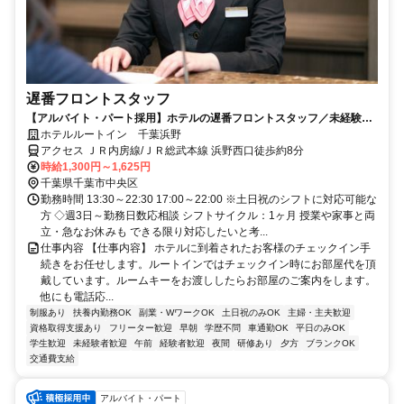
遅番フロントスタッフ
【アルバイト・パート採用】ホテルの遅番フロントスタッフ／未経験歓
迎！働きながら接客スキルも身につく
ホテルルートイン 千葉浜野
アクセス ＪＲ内房線/ＪＲ総武本線 浜野西口徒歩約8分
時給1,300円～1,625円
千葉県千葉市中央区
勤務時間 13:30～22:30 17:00～22:00 ※土日祝のシフトに対応可能な
方 ◇週3日～勤務日数応相談 シフトサイクル：1ヶ月 授業や家事と両
立・急なお休みも できる限り対応したいと考...
仕事内容 【仕事内容】 ホテルに到着されたお客様のチェックイン手
続きをお任せします。ルートインではチェックイン時にお部屋代を頂
戴しています。ルームキーをお渡ししたらお部屋のご案内をします。
他にも電話応...
制服あり
扶養内勤務OK
副業・WワークOK
土日祝のみOK
主婦・主夫歓迎
資格取得支援あり
フリーター歓迎
早朝
学歴不問
車通勤OK
平日のみOK
学生歓迎
未経験者歓迎
午前
経験者歓迎
夜間
研修あり
夕方
ブランクOK
交通費支給
アルバイト・パート