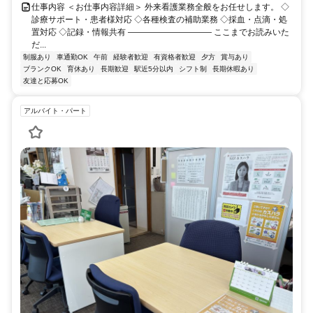
仕事内容 ＜お仕事内容詳細＞ 外来看護業務全般をお任せします。 ◇
診療サポート・患者様対応 ◇各種検査の補助業務 ◇採血・点滴・処
置対応 ◇記録・情報共有 ―――――――――― ここまでお読みいた
だ...
制服あり
車通勤OK
午前
経験者歓迎
有資格者歓迎
夕方
賞与あり
ブランクOK
育休あり
長期歓迎
駅近5分以内
シフト制
長期休暇あり
友達と応募OK
アルバイト・パート