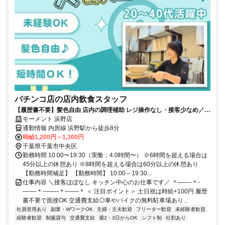
パチンコ店の店内飲食スタッフ
【履歴書不要】髪色自由 店内の調理補助 レジ操作なし・接客少なめ／週
2日、1日4時間～OK
モーメント 浜野店
通勤情報 内房線 浜野駅から徒歩8分
時給1,200円～1,300円
千葉県千葉市中央区
勤務時間 10:00〜19:30（実働：4.0時間〜） ※6時間を超える場合は
45分以上の休憩あり ※8時間を超える場合は60分以上の休憩あり
【勤務時間補足】 【勤務時間】 10:00～19:30...
仕事内容 ＼接客ほぼなし キッチン中心のお仕事です／ ＊――-＊-
――-＊-――-＊-――＊ ＜ 注目ポイント＞ 土日祝は時給+100円 履歴
書不要で面接OK 交通費支給◎車やバイクの無料駐車場あり...
社員登用あり
副業・WワークOK
主婦・主夫歓迎
フリーター歓迎
未経験者歓迎
経験者歓迎
制服貸与
交通費支給
週2・3日からOK
シフト制
社割あり