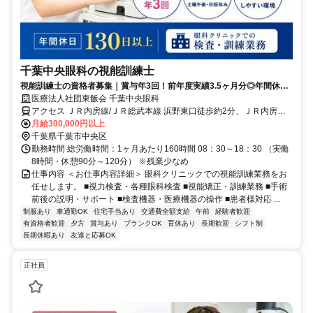
千葉中央眼科の視能訓練士
視能訓練士の資格者募集｜賞与年3回！前年度実績3.5ヶ月分◎年間休日
130日以上♪
医療法人社団東飯会 千葉中央眼科
アクセス ＪＲ内房線/ＪＲ総武本線 浜野東口徒歩約2分、ＪＲ内房線/
ＪＲ総武本線 八幡宿西口徒歩約33分、京成千原線 学園前（千葉県）
月給300,000円以上
出入口1徒歩約41分 JR内房線「浜野駅」から徒歩1分 ★車通勤OK！
千葉県千葉市中央区
無料駐車場あり
勤務時間 総労働時間：1ヶ月あたり160時間 08：30～18：30 （実働
8時間・休憩90分～120分） ※残業少なめ
仕事内容 ＜お仕事内容詳細＞ 眼科クリニックでの視能訓練業務をお
任せします。 ■視力検査・各種眼科検査 ■視能矯正・訓練業務 ■手術
前後の説明・サポート ■検査機器・医療機器の操作 ■患者様対応 ...
制服あり
車通勤OK
住宅手当あり
交通費全額支給
午前
経験者歓迎
有資格者歓迎
夕方
賞与あり
ブランクOK
育休あり
長期歓迎
シフト制
長期休暇あり
友達と応募OK
正社員