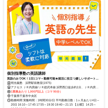
個別指導塾の英語講師
英語のみでOK！1日1コマ～勤務可能★就活に役立つ嬉しいサポートも
◎ミドル・シニアも活躍中
明光義塾 浜野駅前教室(1975)
アクセス ＪＲ内房線/ＪＲ総武本線 浜野西口徒歩約1分、ＪＲ内房線/
ＪＲ総武本線 八幡宿西口徒歩約30分、京成千原線 学園前（千葉県）
1業務あたり 1,900円以上（コマ 90分）
出入口1徒歩約44分
千葉県千葉市中央区
勤務時間 実働時間：1時間30分/日 平均勤務日数：1ヶ月あたり4日～
20日 16:10～17:45 17:55～19:30 19:40～21:15 【土曜】 14:25～