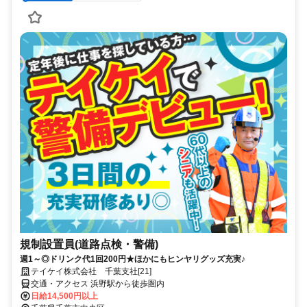
規制設置員(道路点検・警備)
週1～◎ドリンク代1回200円★ほかにもヒンヤリグッズ充実♪
テイケイ株式会社 千葉支社[21]
交通・アクセス 浜野駅から徒歩圏内
日給14,500円以上