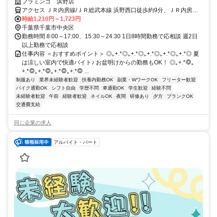
も金髪も歓迎★自由にオシャレしたい学生さんもwelcome♪正社員登用
フラミンゴ 浜野店
や産休育休など安心の待遇有◎履歴書不要
アクセス ＪＲ内房線/ＪＲ総武本線 浜野西口徒歩約9分、ＪＲ内房線/
ＪＲ総武本線 八幡宿西口徒歩約24分、ＪＲ京葉線 蘇我西口徒歩約47
時給1,210円～1,723円
分 浜野駅より徒歩10分
千葉県千葉市中央区
勤務時間 8:00～17:00、15:30～24:30 1日8時間勤務で応相談 週2日
以上勤務で応相談
仕事内容 ＜おすすめポイント＞ ◎｡+.*◎｡+.*◎｡+.*◎｡+.*◎｡+.*◎ 夏
は涼しい室内で快適バイト♪ お盆明けからの勤務もOK！ ◎｡+.*◎｡
+.*◎｡+.*◎｡+.*◎｡+.*◎ ...
制服あり
業界未経験者歓迎
扶養内勤務OK
副業・WワークOK
フリーター歓迎
バイク通勤OK
シフト自由
学歴不問
車通勤OK
学生歓迎
経験不問
未経験者歓迎
午前
経験者歓迎
ネイルOK
夜間
研修あり
夕方
ブランクOK
交通費支給
同じ企業の求人
アルバイト・パート