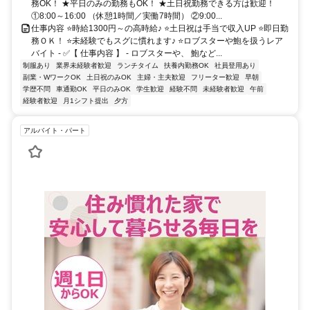
務OK！ ★平日のみの勤務もOK！ ★土日祝勤務できる方は歓迎！
①8:00～16:00 （休憩1時間／実働7時間） ②9:00...
仕事内容 ⭐時給1300円～の高時給♪ ⭐土日祝は手当で収入UP ⭐即日勤
務ＯＫ！ ⭐未経験でもスグに慣れます♪ ⭐ロブスターや鮑を扱うレア
バイト - ✅【 仕事内容 】 - ロブスターや、 鮑など...
制服あり
業界未経験者歓迎
ランチタイム
扶養内勤務OK
社員登用あり
副業・WワークOK
土日祝のみOK
主婦・主夫歓迎
フリーター歓迎
早朝
学歴不問
車通勤OK
平日のみOK
学生歓迎
経験不問
未経験者歓迎
午前
経験者歓迎
月1シフト提出
夕方
アルバイト・パート