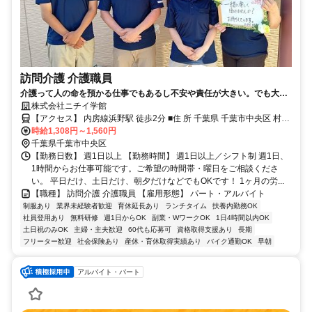
訪問介護 介護職員
介護って人の命を預かる仕事でもあるし不安や責任が大きい。でも大丈
夫！ニチイなら研修体制やベテランスタッフが丁寧に判りやすく教えて
株式会社ニチイ学館
くれるから安心！あなたの力を必要としている人がたくさんいます。少
【アクセス】 内房線浜野駅 徒歩2分 ■住 所 千葉県 千葉市中央区 村田
しでも多くの高齢者の方々を一緒に支えるお仕事をして見ませんか？
時給1,308円～1,560円
町1226 ■アクセス 内房線浜野駅 徒歩2分
千葉県千葉市中央区
【勤務日数】 週1日以上 【勤務時間】 週1日以上／シフト制 週1日、
1時間からお仕事可能です。ご希望の時間帯・曜日をご相談くださ
い。 平日だけ、土日だけ、朝夕だけなどでもOKです！ 1ヶ月の労...
【職種】 訪問介護 介護職員 【雇用形態】 パート・アルバイト
制服あり
業界未経験者歓迎
育休延長あり
ランチタイム
扶養内勤務OK
社員登用あり
無料研修
週1日からOK
副業・WワークOK
1日4時間以内OK
土日祝のみOK
主婦・主夫歓迎
60代も応募可
資格取得支援あり
長期
フリーター歓迎
社会保険あり
産休・育休取得実績あり
バイク通勤OK
早朝
アルバイト・パート