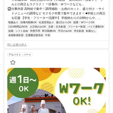
ルとの両立もラクラク！ ＊扶養内・Ｗワークなども...
仕事内容 高時給で集中！調理補助 ・お肉のカット、盛り付け ・サイ
ドメニューの調理など モクモク作業で集中できます！ ■学校との両立
を応援 【学生・フリーター活躍中】 学校終わりの18時からや、...
制服あり
扶養内勤務OK
社員登用あり
週1日からOK
副業・WワークOK
1日4時間以内OK
土日祝のみOK
主婦・主夫歓迎
フリーター歓迎
バイク通勤OK
短期
シフト自由
学歴不問
即日勤務OK
平日のみOK
学生歓迎
転勤なし
未経験者歓迎
交通費全額支給
午前
同じ企業の求人
アルバイト・パート