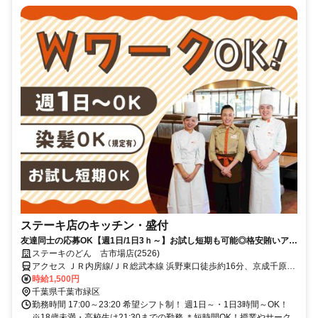
ステーキ店のキッチン・盛付
友達同士の応募OK【週1日/1日3ｈ～】お試し短期も可能◎格安賄いアリ
♪染髪＆ピアスOK(規定有)
ステーキのどん 古市場店(2526)
アクセス ＪＲ内房線/ＪＲ総武本線 浜野東口徒歩約16分、京成千原線
おゆみ野南口徒歩約30分、京成千原線 学園前（千葉県）出入口1徒歩
時給1,500円
約32分 浜野駅より徒歩16分/車・バイク通勤OK！
千葉県千葉市緑区
勤務時間 17:00～23:20 希望シフト制！ 週1日～・1日3時間～OK！
※18歳未満・高校生は21:30までの勤務 ＊短時間OK！授業やサーク