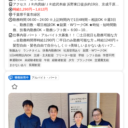
アクセス ＪＲ内房線/ＪＲ総武本線 浜野東口徒歩約19分、京成千原線
おゆみ野南口徒歩約28分、京成千原線 学園前（千葉県）出入口1徒歩
時給1,290円～1,612円
約31分
千葉県千葉市緑区
勤務時間 06:00～24:00 ※上記時間内で1日4時間～相談OK ※週3日
～、勤務日数・曜日相談OK ★副業・WワークOK ★時短・短時間勤
務、扶養内勤務OK ＜勤務シフト例＞ 6:00～10...
仕事内容 パート・アルバイト大募集！！ 〇土日祝日も勤務可能な方
→全勤務時間帯時給1290円 〇平日のみ勤務可能な方→時給1240円 ○
髪型自由・髪色自由で自分らしく☆ ○美味しいまかないあり♪ ○フ...
制服あり
ランチタイム
扶養内勤務OK
社員登用あり
副業・WワークOK
1日4時間以内OK
主婦・主夫歓迎
フリーター歓迎
早朝
シフト自由
学歴不問
車通勤OK
未経験者歓迎
午前
経験者歓迎
夕方
ブランクOK
交通費支給
まかないあり
長期歓迎
アルバイト・パート