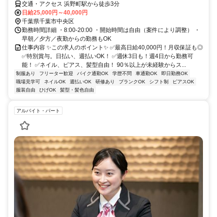
交通・アクセス 浜野町駅から徒歩3分
日給25,000円～40,000円
千葉県千葉市中央区
勤務時間詳細 ・8:00-20:00 ・開始時間は自由（案件により調整） ・
早朝／夕方／夜勤からの勤務もOK
仕事内容 ✨この求人のポイント✨ ✅最高日給40,000円！月収保証も◎
✅特別賞与。日払い、週払いOK！ ✅週休3日も！週4日から勤務可
能！ ✅ネイル、ピアス、髪型自由！ 90％以上が未経験からス...
制服あり
フリーター歓迎
バイク通勤OK
学歴不問
車通勤OK
即日勤務OK
職場見学可
ネイルOK
週払いOK
研修あり
ブランクOK
シフト制
ピアスOK
服装自由
ひげOK
髪型・髪色自由
アルバイト・パート