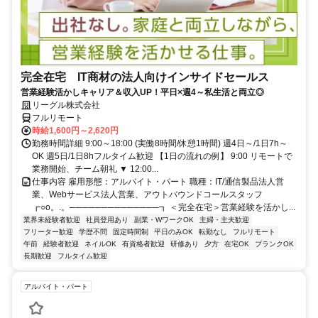
完全在宅 IT商材の法人向けインサイドセールス
営業経験活かしキャリア＆収入UP！平日×週4～私生活と両立◎
リーグル株式会社
フルリモート
時給1,600円～2,620円
勤務時間詳細 9:00～18:00 (実働8時間/休憩1時間) 週4日～/1日7h～
OK 週5日/1日8hフルタイム歓迎 【1日の流れの例】 9:00 リモートで
業務開始、チーム朝礼 ▼ 12:00...
仕事内容 雇用形態：アルバイト・パート 職種：IT/通信製品法人営
業、Webサービス法人営業、アウトバウンドコールスタッフ
┏○o。.。──────────────┓ ＜完全在宅＞営業経験を活かし...
業界未経験者歓迎
社員登用あり
副業・WワークOK
主婦・主夫歓迎
フリーター歓迎
学歴不問
固定時間制
平日のみOK
転勤なし
フルリモート
午前
経験者歓迎
ネイルOK
有資格者歓迎
研修あり
夕方
在宅OK
ブランクOK
長期歓迎
フルタイム歓迎
アルバイト・パート