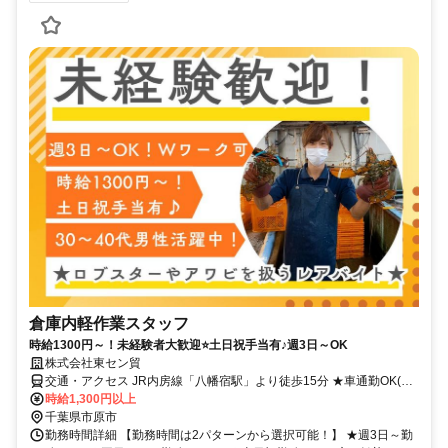
倉庫内軽作業スタッフ
時給1300円～！未経験者大歓迎⭐土日祝手当有♪週3日～OK
株式会社東セン貿
交通・アクセス JR内房線「八幡宿駅」より徒歩15分 ★車通勤OK(駐
車場完備)
時給1,300円以上
千葉県市原市
勤務時間詳細 【勤務時間は2パターンから選択可能！】 ★週3日～勤