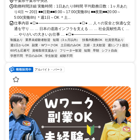
千葉県千葉市中央区
勤務時間詳細 実働時間：1日あたり8時間 平均勤務日数：1ヶ月あた
り4日 〜 20日 ■■日勤■■8:00～17:00(実働8h) ■■夜勤■■20:00～
5:00(実働8h) ＊週1日～OK ＊土...
仕事内容 ●◎●―――――――――――●◎● … 人々の安全と快適な交
通を守り … … 日本の道路インフラを支える … … 社会貢献性高く …
… やりがいの大きいお仕事 … ●◎●―――――――――...
制服あり
業界未経験者歓迎
短期（3ヵ月以内）
扶養内勤務OK
社員登用あり
週1日からOK
副業・WワークOK
土日祝のみOK
主婦・主夫歓迎
週1シフト提出
60代も応募可
資格取得支援あり
フリーター歓迎
短期
早朝
シフト自由
学歴不問
平日のみOK
学生歓迎
経験不問
アルバイト・パート