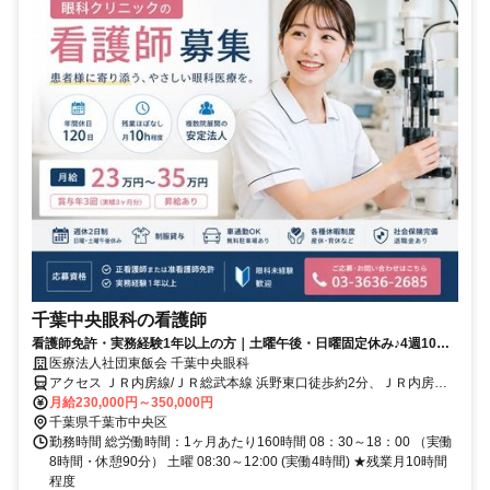
千葉中央眼科の看護師
看護師免許・実務経験1年以上の方｜土曜午後・日曜固定休み♪4週10休
◎年間休日120日！賞与年3回♪
医療法人社団東飯会 千葉中央眼科
アクセス ＪＲ内房線/ＪＲ総武本線 浜野東口徒歩約2分、ＪＲ内房線/
ＪＲ総武本線 八幡宿西口徒歩約33分、京成千原線 学園前（千葉県）
月給230,000円～350,000円
出入口1徒歩約41分 JR内房線「浜野駅」から徒歩1分 ★車通勤OK！
千葉県千葉市中央区
無料駐車場あり
勤務時間 総労働時間：1ヶ月あたり160時間 08：30～18：00 （実働
8時間・休憩90分） 土曜 08:30～12:00 (実働4時間) ★残業月10時間
程度