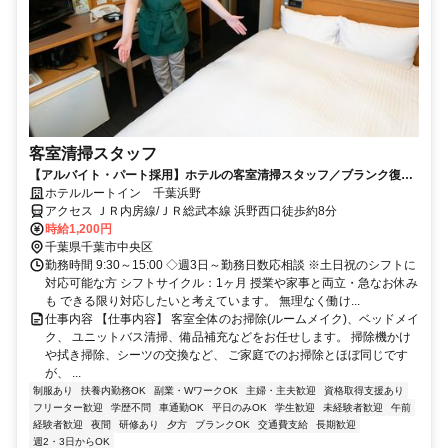
客室清掃スタッフ
【アルバイト・パート採用】ホテルの客室清掃スタッフ／ブランク復
帰・未経験歓迎！主婦(夫)さん活躍中
ホテルルートイン 千葉浜野
アクセス ＪＲ内房線/ＪＲ総武本線 浜野西口徒歩約8分
時給1,200円
千葉県千葉市中央区
勤務時間 9:30～15:00 ◇週3日～勤務日数応相談 ※土日祝のシフトに
対応可能な方 シフトサイクル：1ヶ月 授業や家事と両立・急なお休み
も できる限り対応したいと考えています。 無理なく働け...
仕事内容 【仕事内容】 客室全体のお掃除(ルームメイク)、ベッドメイ
ク、 ユニットバス清掃、備品補充などをお任せします。 掃除機かけ
や拭き掃除、シーツの交換など、 ご家庭でのお掃除とほぼ同じです
が、 ...
制服あり
扶養内勤務OK
副業・WワークOK
主婦・主夫歓迎
資格取得支援あり
フリーター歓迎
学歴不問
車通勤OK
平日のみOK
学生歓迎
未経験者歓迎
午前
経験者歓迎
夜間
研修あり
夕方
ブランクOK
交通費支給
長期歓迎
週2・3日からOK