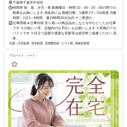
千葉県千葉市中央区
時間帯 朝、昼、夕方・夜 勤務曜日・時間 10：00～20：00の間での
勤務をお願いします 具体的には 勤務日数：1週間で2～3日程度 労働
時間：1日3～6時間、週19時間30分以内 ※ご希望の...
仕事情報 ● 仕事内容 売り場への商品品出しなどを中心としたお仕事
です その他レジ等、店舗内のお手伝いもお願いします ※長期のアル
バイトです ※目立つ染髪や過度な長髪等は就労時ご遠慮ください 具
体...
主婦・主夫歓迎
学生歓迎
交通費支給
シフト制
高校生歓迎
アルバイト・パート