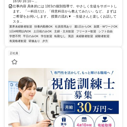
16:00 16:10～...
仕事内容 具体的には 1対3の個別指導で、やさしく生徒をサポートし
ます。 「一科目だけ」「得意科目から教えてみたい」など、 まずは
ご希望をお伺いします。 授業の流れ▼ ・生徒さんと楽しくお話して
スタ...
業界未経験者歓迎
扶養内勤務OK
社員登用あり
週1日からOK
副業・WワークOK
1日4時間以内OK
土日祝のみOK
主婦・主夫歓迎
フリーター歓迎
シフト自由
学歴不問
平日のみOK
学生歓迎
転勤なし
英語
未経験者歓迎
経験者歓迎
有資格者歓迎
研修あり
夕方
正社員