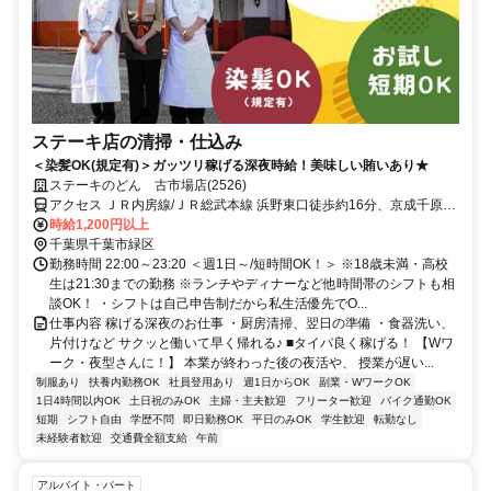
ステーキ店の清掃・仕込み
＜染髪OK(規定有)＞ガッツリ稼げる深夜時給！美味しい賄いあり★
ステーキのどん 古市場店(2526)
アクセス ＪＲ内房線/ＪＲ総武本線 浜野東口徒歩約16分、京成千原線
おゆみ野南口徒歩約30分、京成千原線 学園前（千葉県）出入口1徒歩
時給1,200円以上
約32分 浜野駅より徒歩16分/車・バイク通勤OK！
千葉県千葉市緑区
勤務時間 22:00～23:20 ＜週1日～/短時間OK！＞ ※18歳未満・高校
生は21:30までの勤務 ※ランチやディナーなど他時間帯のシフトも相
談OK！ ・シフトは自己申告制だから私生活優先でO...
仕事内容 稼げる深夜のお仕事 ・厨房清掃、翌日の準備 ・食器洗い、
片付けなど サクッと働いて早く帰れる♪ ■タイパ良く稼げる！ 【Wワ
ーク・夜型さんに！】 本業が終わった後の夜活や、 授業が遅い...
制服あり
扶養内勤務OK
社員登用あり
週1日からOK
副業・WワークOK
1日4時間以内OK
土日祝のみOK
主婦・主夫歓迎
フリーター歓迎
バイク通勤OK
短期
シフト自由
学歴不問
即日勤務OK
平日のみOK
学生歓迎
転勤なし
未経験者歓迎
交通費全額支給
午前
アルバイト・パート