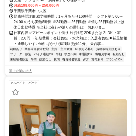
月給198,000円～250,000円
千葉県千葉市中央区
勤務時間詳細 総労働時間：1ヶ月あたり160時間 ・シフト制 5:00～
24:00 のうち実働8時間 ※24勤務～26日勤務 ※但し25日勤務以上は
休日出勤待遇 ※当社は夜行や泊りの運行は一切ありま...
仕事内容 ✅アピールポイント借り上げ社宅 2DKまたは 2LDK ・家
賃：2万円 ・初期費用：会社負担 ・水光熱は：入居者負担 ■ 補足情報
・通勤しやすい物件ばかり (蘇我駅徒歩11分、 天台駅...
制服あり
業界未経験者歓迎
主婦・主夫歓迎
60代も応募可
資格取得支援あり
フリーター歓迎
バイク通勤OK
早朝
学歴不問
車通勤OK
職場見学可
転勤なし
未経験者歓迎
午前
残業なし
夜間
有資格者歓迎
夕方
賞与あり
ブランクOK
同じ企業の求人
アルバイト・パート