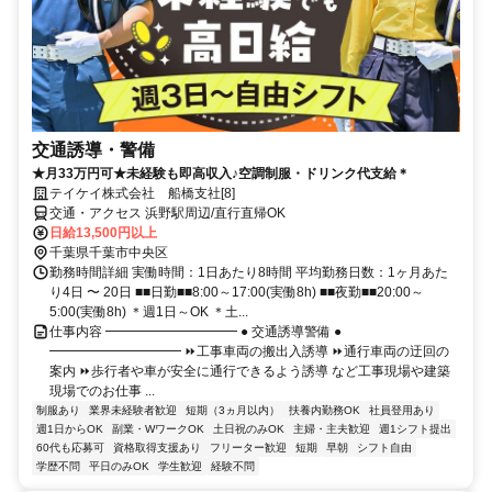
交通誘導・警備
★月33万円可★未経験も即高収入♪空調制服・ドリンク代支給＊
テイケイ株式会社 船橋支社[8]
交通・アクセス 浜野駅周辺/直行直帰OK
日給13,500円以上
千葉県千葉市中央区
勤務時間詳細 実働時間：1日あたり8時間 平均勤務日数：1ヶ月あた
り4日 〜 20日 ■■日勤■■8:00～17:00(実働8h) ■■夜勤■■20:00～
5:00(実働8h) ＊週1日～OK ＊土...
仕事内容 ━━━━━━━━━━ ● 交通誘導警備 ●
━━━━━━━━━━ ⏩工事車両の搬出入誘導 ⏩通行車両の迂回の
案内 ⏩歩行者や車が安全に通行できるよう誘導 など工事現場や建築
現場でのお仕事 ...
制服あり
業界未経験者歓迎
短期（3ヵ月以内）
扶養内勤務OK
社員登用あり
週1日からOK
副業・WワークOK
土日祝のみOK
主婦・主夫歓迎
週1シフト提出
60代も応募可
資格取得支援あり
フリーター歓迎
短期
早朝
シフト自由
学歴不問
平日のみOK
学生歓迎
経験不問