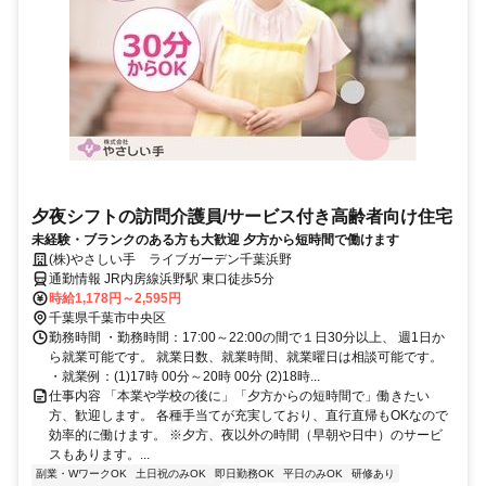
夕夜シフトの訪問介護員/サービス付き高齢者向け住宅
未経験・ブランクのある方も大歓迎 夕方から短時間で働けます
(株)やさしい手 ライブガーデン千葉浜野
通勤情報 JR内房線浜野駅 東口徒歩5分
時給1,178円～2,595円
千葉県千葉市中央区
勤務時間 ・勤務時間：17:00～22:00の間で１日30分以上、 週1日か
ら就業可能です。 就業日数、就業時間、就業曜日は相談可能です。
・就業例：(1)17時 00分～20時 00分 (2)18時...
仕事内容 「本業や学校の後に」「夕方からの短時間で」働きたい
方、歓迎します。 各種手当てが充実しており、直行直帰もOKなので
効率的に働けます。 ※夕方、夜以外の時間（早朝や日中）のサービ
スもあります。...
副業・WワークOK
土日祝のみOK
即日勤務OK
平日のみOK
研修あり