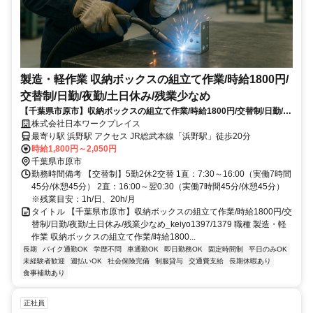
製造・軽作業 収納ボックスの組立て作業/時給1800円/
交替制/日勤/夜勤/土日休み/残業少なめ
【千葉県市原市】収納ボックスの組立て作業/時給1800円/交替制/日勤/夜
勤/土日休み/残業少なめ_keiyo1397/1379
株式会社日本ワークプレイス
最寄り駅 浜野駅 アクセス JR総武本線「浜野駅」徒歩20分
時給1,800円～2,050円
千葉県市原市
勤務時間備考 【交替制】5勤2休2交替 1直：7:30～16:00（実働7時間
45分/休憩45分） 2直：16:00～翌0:30（実働7時間45分/休憩45分）
※残業目安：1h/日、20h/月
タイトル 【千葉県市原市】収納ボックスの組立て作業/時給1800円/交
替制/日勤/夜勤/土日休み/残業少なめ_keiyo1397/1379 職種 製造・軽
作業 収納ボックスの組立て作業/時給1800...
長期
バイク通勤OK
学歴不問
車通勤OK
即日勤務OK
固定時間制
平日のみOK
未経験者歓迎
週払いOK
社会保険完備
制服貸与
交通費支給
長期休暇あり
食事補助あり
正社員