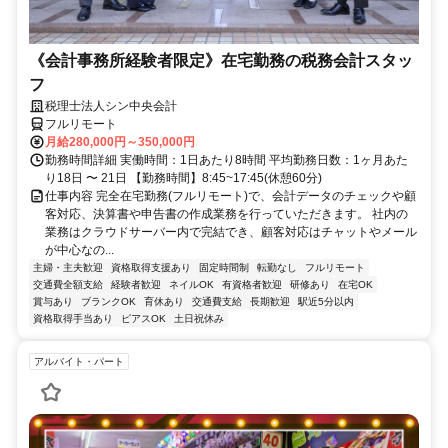
《会計事務所経験者限定》在宅勤務の税務会計スタッ
フ
税理士法人シン中央会計
フルリモート
月給280,000円～350,000円
勤務時間詳細 実働時間：1日あたり8時間 平均勤務日数：1ヶ月あた
り18日 〜 21日 【勤務時間】8:45~17:45(休憩60分)
仕事内容 完全在宅勤務(フルリモート)で、会計データのチェックや顧
客対応、決算書や申告書の作成業務を行っていただきます。 社内の
業務はクラウドサーバー内で完結でき、顧客対応はチャットやメール
が中心なの...
主婦・主夫歓迎
資格取得支援あり
固定時間制
転勤なし
フルリモート
交通費全額支給
経験者歓迎
ネイルOK
有資格者歓迎
研修あり
在宅OK
賞与あり
ブランクOK
育休あり
交通費支給
長期歓迎
駅近5分以内
資格取得手当あり
ピアスOK
土日祝休み
アルバイト・パート