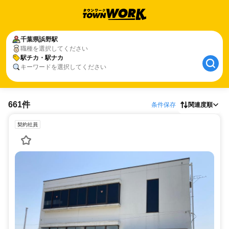
千葉県
浜野駅
職種を選択してください
駅チカ・駅ナカ
キーワードを選択してください
661件
条件保存
関連度順
契約社員