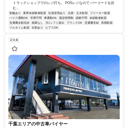
トラックショップでのレジ打ち。 POSレジなので バーコードを読
む...
制服あり
業界未経験者歓迎
社員登用あり
主婦・主夫歓迎
フリーター歓迎
バイク通勤OK
学歴不問
車通勤OK
固定時間制
経験不問
未経験者歓迎
交通費全額支給
残業なし
月1シフト提出
ブランクOK
交通費支給
長期歓迎
フルタイム歓迎
社割あり
ピアスOK
正社員
千葉エリアの中古車バイヤー