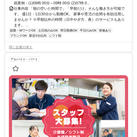
就業例：(1)06時 00分～09時 00分 (2)07時 0...
仕事内容 「朝の空いた時間で」「早朝だけ」そんな働き方が可能で
す。 週1日・1日30分から勤務OK。 家事や育児の合間を有効活用し
ませんか？ ※早朝以外の時間（日中や夕方、夜）のサービスもあり
ます。 ...
副業・WワークOK
土日祝のみOK
即日勤務OK
平日のみOK
研修あり
ブランクOK
駅近5分以内
シフト制
同じ企業の求人
アルバイト・パート