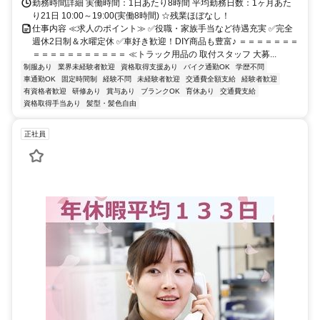
勤務時間詳細 実働時間：1日あたり8時間 平均勤務日数：1ヶ月あた
り21日 10:00～19:00(実働8時間) ☆残業ほぼなし！
仕事内容 ≪求人のポイント≫ ✅役職・家族手当など待遇充実 ✅完全
週休2日制＆水曜定休 ✅車好き歓迎！DIY商品も豊富♪ ＝＝＝＝＝＝＝
＝＝＝＝＝＝＝＝＝＝＝ ≪トラック用品の 取付スタッフ 大募...
制服あり
業界未経験者歓迎
資格取得支援あり
バイク通勤OK
学歴不問
車通勤OK
固定時間制
経験不問
未経験者歓迎
交通費全額支給
経験者歓迎
有資格者歓迎
研修あり
賞与あり
ブランクOK
育休あり
交通費支給
資格取得手当あり
髪型・髪色自由
正社員