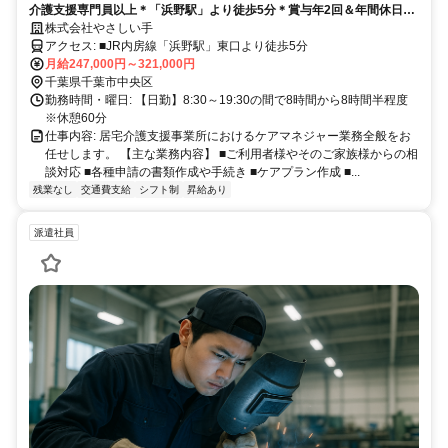
介護支援専門員以上＊「浜野駅」より徒歩5分＊賞与年2回＆年間休日
124日でメリハリある働き方可◎子育てに理解ある職場でお仕事しませ
株式会社やさしい手
んか？
アクセス: ■JR内房線「浜野駅」東口より徒歩5分
月給247,000円～321,000円
千葉県千葉市中央区
勤務時間・曜日: 【日勤】8:30～19:30の間で8時間から8時間半程度
※休憩60分
仕事内容: 居宅介護支援事業所におけるケアマネジャー業務全般をお
任せします。 【主な業務内容】 ■ご利用者様やそのご家族様からの相
談対応 ■各種申請の書類作成や手続き ■ケアプラン作成 ■...
残業なし
交通費支給
シフト制
昇給あり
派遣社員