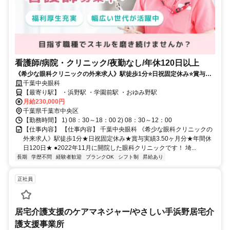
看護師/病院・クリニック/夜勤なし/年休120日以上
《希少な眼科クリニックの外来求人》駅徒歩1分⭐日祝固定休み⭐賞与実
績3.50ヶ月分⭐年間休日120日⭐
千葉中央眼科
【最寄り駅】 ・浜野駅 ・学園前駅 ・おゆみ野駅
月給230,000円
千葉県千葉市中央区
【勤務時間】 1) 08：30～18：00 2) 08：30～12：00
【仕事内容】 【仕事内容】 千葉中央眼科 《希少な眼科クリニックの
外来求人》駅徒歩1分★日祝固定休み★賞与実績3.50ヶ月分★年間休
日120日★ ●2022年11月に開院した眼科クリニックです！ 埼...
長期
学歴不問
経験者歓迎
ブランクOK
シフト制
昇給あり
正社員
居宅介護支援のケアマネジャー/やさしい手浜野居宅介
護支援事業所