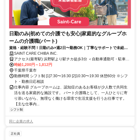
日勤のみ|初めての介護でも安心|家庭的なグループホ
ームの介護職(パート)
資格・経験不問！日勤のみ×週2日〜勤務OK｜丁寧なサポートで未経験
でも続けやすい介護のお仕事
SAINT CARE CHIBA INC.
アクセス(最寄駅) 浜野駅より駅チカ徒歩3分 ＜自動車通勤可・駐車場
完備＞ ＜受付窓口＞セントケア千葉株式会社 千葉県千葉市中央区新
時給1,200円～1,812円
町1-17 JPR千葉ビル12F
千葉県千葉市
勤務時間 シフト制 [1]7:30〜16:30 [2]10:30〜19:30 休憩60分 ※シフ
ト・勤務日応相談
仕事内容 グループホームは、認知症のあるお客様が少人数で共同生
活を送る家庭的な施設です。 パート介護職として、一人ひとりに寄
り添いながら、無理なく働ける環境で生活支援を行うお仕事です。
【主な仕事内...
シフト制
同じ企業の求人
正社員