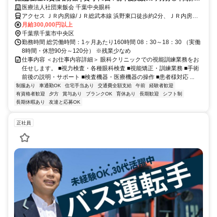
130日以上♪
医療法人社団東飯会 千葉中央眼科
アクセス ＪＲ内房線/ＪＲ総武本線 浜野東口徒歩約2分、ＪＲ内房線/
ＪＲ総武本線 八幡宿西口徒歩約33分、京成千原線 学園前（千葉県）
月給300,000円以上
出入口1徒歩約41分 JR内房線「浜野駅」から徒歩1分 ★車通勤OK！
千葉県千葉市中央区
無料駐車場あり
勤務時間 総労働時間：1ヶ月あたり160時間 08：30～18：30 （実働
8時間・休憩90分～120分） ※残業少なめ
仕事内容 ＜お仕事内容詳細＞ 眼科クリニックでの視能訓練業務をお
任せします。 ■視力検査・各種眼科検査 ■視能矯正・訓練業務 ■手術
前後の説明・サポート ■検査機器・医療機器の操作 ■患者様対応 ...
制服あり
車通勤OK
住宅手当あり
交通費全額支給
午前
経験者歓迎
有資格者歓迎
夕方
賞与あり
ブランクOK
育休あり
長期歓迎
シフト制
長期休暇あり
友達と応募OK
正社員