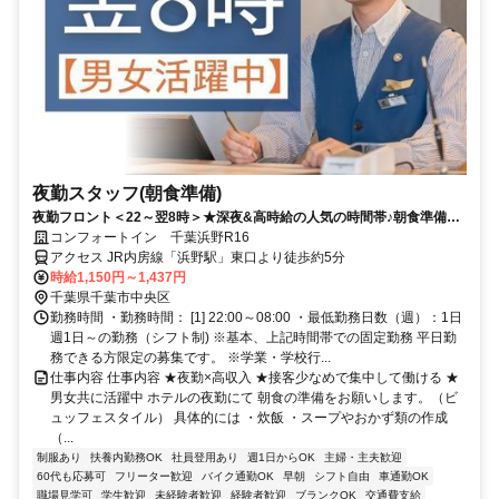
夜勤スタッフ(朝食準備)
夜勤フロント＜22～翌8時＞★深夜&高時給の人気の時間帯♪朝食準備が
メインです
コンフォートイン 千葉浜野R16
アクセス JR内房線「浜野駅」東口より徒歩約5分
時給1,150円～1,437円
千葉県千葉市中央区
勤務時間 ・勤務時間： [1] 22:00～08:00 ・最低勤務日数（週）：1日
週1日～の勤務（シフト制) ※基本、上記時間帯での固定勤務 平日勤
務できる方限定の募集です。 ※学業・学校行...
仕事内容 仕事内容 ★夜勤×高収入 ★接客少なめで集中して働ける ★
男女共に活躍中 ホテルの夜勤にて 朝食の準備をお願いします。（ビ
ュッフェスタイル） 具体的には ・炊飯 ・スープやおかず類の作成
（...
制服あり
扶養内勤務OK
社員登用あり
週1日からOK
主婦・主夫歓迎
60代も応募可
フリーター歓迎
バイク通勤OK
早朝
シフト自由
車通勤OK
職場見学可
学生歓迎
未経験者歓迎
経験者歓迎
ブランクOK
交通費支給