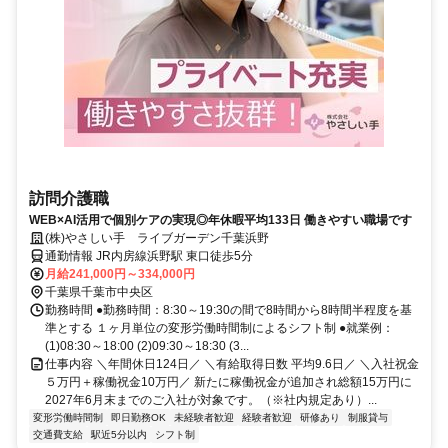
訪問介護職
WEB×AI活用で個別ケアの実現◎年休暇平均133日 働きやすい職場です
(株)やさしい手 ライブガーデン千葉浜野
通勤情報 JR内房線浜野駅 東口徒歩5分
月給241,000円～334,000円
千葉県千葉市中央区
勤務時間 ●勤務時間：8:30～19:30の間で8時間から8時間半程度を基
準とする １ヶ月単位の変形労働時間制によるシフト制 ●就業例：
(1)08:30～18:00 (2)09:30～18:30 (3...
仕事内容 ＼年間休日124日／ ＼有給取得日数 平均9.6日／ ＼入社祝金
５万円＋稼働祝金10万円／ 新たに稼働祝金が追加され総額15万円に
2027年6月末までのご入社が対象です。（※社内規定あり）...
変形労働時間制
即日勤務OK
未経験者歓迎
経験者歓迎
研修あり
制服貸与
交通費支給
駅近5分以内
シフト制