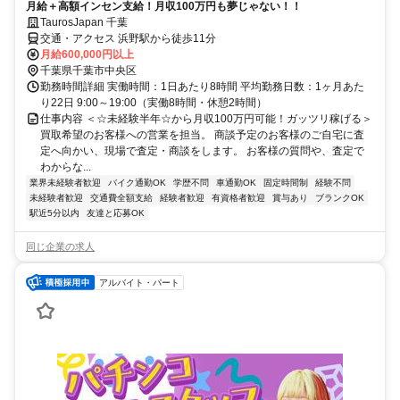
月給＋高額インセン支給！月収100万円も夢じゃない！！
TaurosJapan 千葉
交通・アクセス 浜野駅から徒歩11分
月給600,000円以上
千葉県千葉市中央区
勤務時間詳細 実働時間：1日あたり8時間 平均勤務日数：1ヶ月あた
り22日 9:00～19:00（実働8時間・休憩2時間）
仕事内容 ＜☆未経験半年☆から月収100万円可能！ガッツリ稼げる＞
買取希望のお客様への営業を担当。 商談予定のお客様のご自宅に査
定へ向かい、現場で査定・商談をします。 お客様の質問や、査定で
わからな...
業界未経験者歓迎
バイク通勤OK
学歴不問
車通勤OK
固定時間制
経験不問
未経験者歓迎
交通費全額支給
経験者歓迎
有資格者歓迎
賞与あり
ブランクOK
駅近5分以内
友達と応募OK
同じ企業の求人
アルバイト・パート