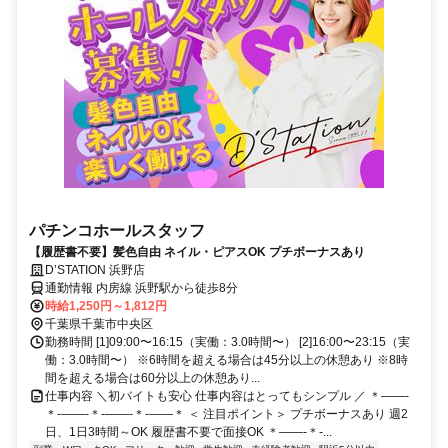
パチンコホールスタッフ
【履歴書不要】髪色自由 ネイル・ピアスOK プチボーナスあり
D’STATION 浜野店
通勤情報 内房線 浜野駅から徒歩8分
時給1,250円～1,812円
千葉県千葉市中央区
勤務時間 [1]09:00〜16:15（実働：3.0時間〜） [2]16:00〜23:15（実
働：3.0時間〜） ※6時間を超える場合は45分以上の休憩あり ※8時
間を超える場合は60分以上の休憩あり...
仕事内容 ＼初バイトも安心 仕事内容はとってもシンプル ／ ＊――-
＊-――-＊-――-＊-――＊ ＜ 注目ポイント＞ プチボーナスあり 週2
日、1日3時間～OK 履歴書不要で面接OK ＊――-＊-...