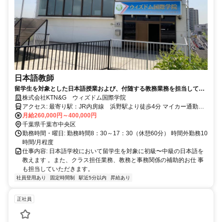
日本語教師
留学生を対象とした日本語授業および、付随する教務業務を担当してい
ただきます。 当学院では、出席管理・成績評価・進級判断などの基準を
株式会社KTN&G ウィズドム国際学院
明確に定めており、 教師個人の負担や判断に過度に依存しない運営を行
アクセス: 最寄り駅：JR内房線 浜野駅より徒歩4分 マイカー通勤可
っています。ぜひ私たちのチームに加わってください。
（駐車場あり）常勤のみ
月給260,000円～400,000円
千葉県千葉市中央区
勤務時間・曜日: 勤務時間8：30～17：30（休憩60分） 時間外勤務10
時間/月程度
仕事内容: 日本語学校において留学生を対象に初級〜中級の日本語を
教えます 。また、クラス担任業務、教務と事務関係の補助的お仕 事
も担当していただきます。
社員登用あり
固定時間制
駅近5分以内
昇給あり
正社員