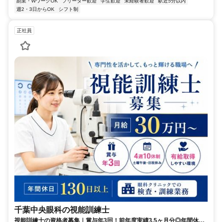
副業・WワークOK
フリーター歓迎
学生歓迎
未経験者歓迎
駅近5分以内
週2・3日からOK
シフト制
正社員
千葉中央眼科の視能訓練士
視能訓練士の資格者募集｜賞与年3回！前年度実績3.5ヶ月分◎年間休日