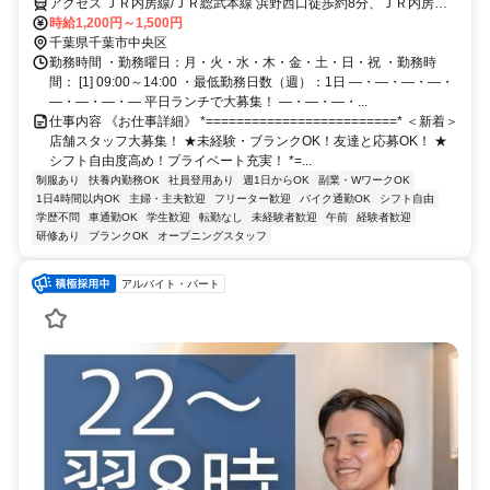
アクセス ＪＲ内房線/ＪＲ総武本線 浜野西口徒歩約8分、ＪＲ内房線/
ＪＲ総武本線 八幡宿西口徒歩約28分、ＪＲ内房線 蘇我西口徒歩約44
時給1,200円～1,500円
分
千葉県千葉市中央区
勤務時間 ・勤務曜日：月・火・水・木・金・土・日・祝 ・勤務時
間： [1] 09:00～14:00 ・最低勤務日数（週）：1日 ―・―・―・―・
―・―・―・― 平日ランチで大募集！ ―・―・―・...
仕事内容 《お仕事詳細》 *=========================* ＜新着＞
店舗スタッフ大募集！ ★未経験・ブランクOK！友達と応募OK！ ★
シフト自由度高め！プライベート充実！ *=...
制服あり
扶養内勤務OK
社員登用あり
週1日からOK
副業・WワークOK
1日4時間以内OK
主婦・主夫歓迎
フリーター歓迎
バイク通勤OK
シフト自由
学歴不問
車通勤OK
学生歓迎
転勤なし
未経験者歓迎
午前
経験者歓迎
研修あり
ブランクOK
オープニングスタッフ
アルバイト・パート