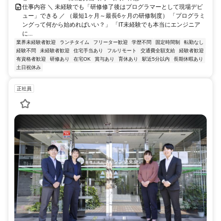
仕事内容 ＼ 未経験でも「研修修了後はプログラマーとして現場デビ
ュー」できる ／ （最短1ヶ月～最長6ヶ月の研修制度） 「プログラミ
ングって何から始めればいい？」 「IT未経験でも本当にエンジニア
に...
業界未経験者歓迎
ランチタイム
フリーター歓迎
学歴不問
固定時間制
転勤なし
経験不問
未経験者歓迎
住宅手当あり
フルリモート
交通費全額支給
経験者歓迎
有資格者歓迎
研修あり
在宅OK
賞与あり
育休あり
駅近5分以内
長期休暇あり
土日祝休み
正社員