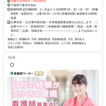
ＪＲ総武本線 八幡宿西口徒歩約33分、京成千原線 学園前（千葉県）
月給230,000円～350,000円
出入口1徒歩約41分 JR内房線「浜野駅」から徒歩1分 ★車通勤OK！
千葉県千葉市中央区
無料駐車場あり
勤務時間 総労働時間：1ヶ月あたり160時間 08：30～18：00 （実働
8時間・休憩90分） 土曜 08:30～12:00 (実働4時間) ★残業月10時間
程度
仕事内容 ＜お仕事内容詳細＞ 外来看護業務全般をお任せします。 ◇
診療サポート・患者様対応 ◇各種検査の補助業務 ◇採血・点滴・処
置対応 ◇記録・情報共有 ―――――――――― ここまでお読みいた
だ...
制服あり
車通勤OK
午前
経験者歓迎
有資格者歓迎
夕方
賞与あり
ブランクOK
育休あり
長期歓迎
駅近5分以内
シフト制
長期休暇あり
友達と応募OK
正社員