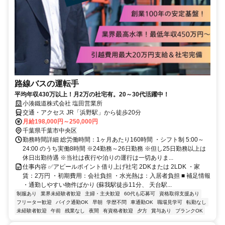
路線バスの運転手
平均年収430万以上！月2万の社宅有。20～30代活躍中！
小湊鐵道株式会社 塩田営業所
交通・アクセス JR「浜野駅」から徒歩20分
月給198,000円～250,000円
千葉県千葉市中央区
勤務時間詳細 総労働時間：1ヶ月あたり160時間 ・シフト制 5:00～
24:00 のうち実働8時間 ※24勤務～26日勤務 ※但し25日勤務以上は
休日出勤待遇 ※当社は夜行や泊りの運行は一切ありま...
仕事内容 ✅アピールポイント借り上げ社宅 2DKまたは 2LDK ・家
賃：2万円 ・初期費用：会社負担 ・水光熱は：入居者負担 ■ 補足情報
・通勤しやすい物件ばかり (蘇我駅徒歩11分、 天台駅...
制服あり
業界未経験者歓迎
主婦・主夫歓迎
60代も応募可
資格取得支援あり
フリーター歓迎
バイク通勤OK
早朝
学歴不問
車通勤OK
職場見学可
転勤なし
未経験者歓迎
午前
残業なし
夜間
有資格者歓迎
夕方
賞与あり
ブランクOK