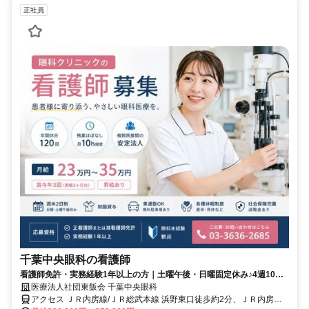
正社員
千葉中央眼科の看護師
看護師免許・実務経験1年以上の方｜土曜午後・日曜固定休み♪4週10休
◎年間休日120日！賞与年3回♪
医療法人社団東飯会 千葉中央眼科
アクセス ＪＲ内房線/ＪＲ総武本線 浜野東口徒歩約2分、ＪＲ内房線/