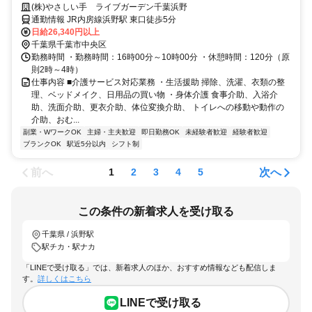
(株)やさしい手 ライブガーデン千葉浜野
通勤情報 JR内房線浜野駅 東口徒歩5分
日給26,340円以上
千葉県千葉市中央区
勤務時間 ・勤務時間：16時00分～10時00分 ・休憩時間：120分（原
則2時～4時）
仕事内容 ■介護サービス対応業務 ・生活援助 掃除、洗濯、衣類の整
理、ベッドメイク、日用品の買い物 ・身体介護 食事介助、入浴介
助、洗面介助、更衣介助、体位変換介助、 トイレへの移動や動作の
介助、おむ...
副業・WワークOK
主婦・主夫歓迎
即日勤務OK
未経験者歓迎
経験者歓迎
ブランクOK
駅近5分以内
シフト制
前へ
次へ
1
2
3
4
5
この条件の新着求人を受け取る
千葉県 / 浜野駅
駅チカ・駅ナカ
「LINEで受け取る」では、新着求人のほか、おすすめ情報なども配信しま
す。
詳しくはこちら
LINEで受け取る