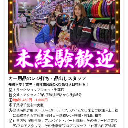
カー用品のレジ打ち・品出しスタッフ
知識不要！業界・職種未経験OK◎高収入目指せる！
トラックショップジェット千葉店
交通・アクセス JR内房線浜野駅から徒歩5分
時給1,450円～1,600円
千葉県千葉市中央区
勤務時間詳細 10：00～19：00 ⭐フルタイムで出来る方歓迎 ⭐土日祝
に勤務できる方歓迎 ⭐週4日～勤務OK ⭐時間・曜日応相談
仕事内容 雇用形態：アルバイト・パート 職種：その他サービス業接
客/フロアスタッフ、その他販売/フロアスタッフ 〈仕事の内容詳細〉