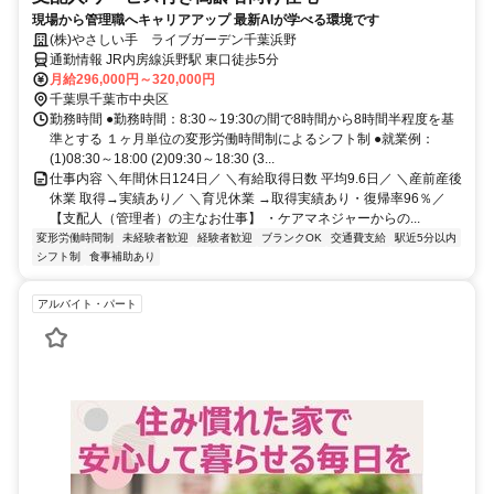
現場から管理職へキャリアアップ 最新AIが学べる環境です
(株)やさしい手 ライブガーデン千葉浜野
通勤情報 JR内房線浜野駅 東口徒歩5分
月給296,000円～320,000円
千葉県千葉市中央区
勤務時間 ●勤務時間：8:30～19:30の間で8時間から8時間半程度を基
準とする １ヶ月単位の変形労働時間制によるシフト制 ●就業例：
(1)08:30～18:00 (2)09:30～18:30 (3...
仕事内容 ＼年間休日124日／ ＼有給取得日数 平均9.6日／ ＼産前産後
休業 取得→実績あり／ ＼育児休業 →取得実績あり・復帰率96％／
【支配人（管理者）の主なお仕事】 ・ケアマネジャーからの...
変形労働時間制
未経験者歓迎
経験者歓迎
ブランクOK
交通費支給
駅近5分以内
シフト制
食事補助あり
アルバイト・パート