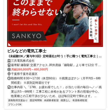
ビルなどの電気工事士
《未経験OK／賞与年3回》定時退社が叶う！手に職つく電気工事士｜資
格取得支援あり｜月給26万円～｜残業ほぼなし
三共電気株式会社
最寄駅 鎌取駅 交通アクセス JR外房線「鎌取駅」より車で12分 千葉
モノレール「千城台駅」より車で12分 ※上記は本社へのアクセス情
月給260,000円～400,000円
報です。 首都圏の現場を中心に作業を行います。 ＊車通勤OK・バイ
千葉県千葉市若葉区
勤務時間 8:00〜17:00（休憩60分） ※残業ほぼナシ（月平均5～6時
ク通勤OK ＊転勤なし
間程度） ※原則定時退社です
仕事内容 ＼「17時、お疲れ様でした！」が当たり前の毎日へ／ ✅ 残
業は月5～6時間！ 工事工程に余裕があるプラント系の現場が中心。
他業種との工程干渉が少ないため、ほぼ毎日定時で帰れます。 ...
資格取得支援あり
固定時間制
未経験者歓迎
残業なし
有資格者歓迎
ブランクOK