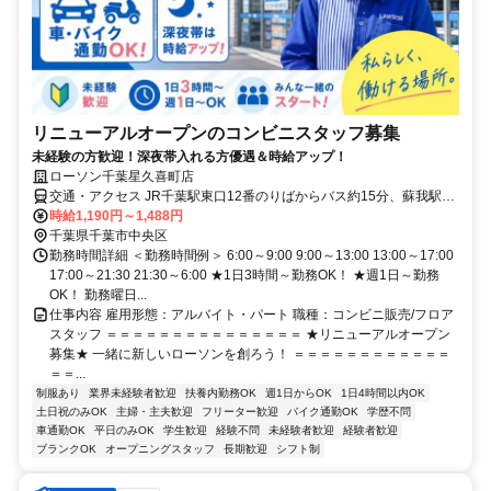
リニューアルオープンのコンビニスタッフ募集
未経験の方歓迎！深夜帯入れる方優遇＆時給アップ！
ローソン千葉星久喜町店
交通・アクセス JR千葉駅東口12番のりばからバス約15分、蘇我駅か
らバス約7分「緑化植物園入口」停留所下車すぐ
時給1,190円～1,488円
千葉県千葉市中央区
勤務時間詳細 ＜勤務時間例＞ 6:00～9:00 9:00～13:00 13:00～17:00
17:00～21:30 21:30～6:00 ★1日3時間～勤務OK！ ★週1日～勤務
OK！ 勤務曜日...
仕事内容 雇用形態：アルバイト・パート 職種：コンビニ販売/フロア
スタッフ ＝＝＝＝＝＝＝＝＝＝＝＝＝＝＝ ★リニューアルオープン
募集★ 一緒に新しいローソンを創ろう！ ＝＝＝＝＝＝＝＝＝＝＝＝
＝＝...
制服あり
業界未経験者歓迎
扶養内勤務OK
週1日からOK
1日4時間以内OK
土日祝のみOK
主婦・主夫歓迎
フリーター歓迎
バイク通勤OK
学歴不問
車通勤OK
平日のみOK
学生歓迎
経験不問
未経験者歓迎
経験者歓迎
ブランクOK
オープニングスタッフ
長期歓迎
シフト制