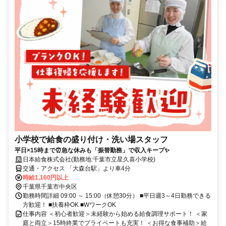
小学校で給食の盛り付け・洗い場スタッフ
平日×15時まで⏰急な休みも「振替勤務」で収入キープ✨
日本給食株式会社(勤務地:千葉市立星久喜小学校)
交通・アクセス 「大森台駅」より車4分
時給1,160円以上
千葉県千葉市中央区
勤務時間詳細 09:00 ～ 15:00（休憩30分） ■平日週3～4日勤務できる
方歓迎！ ■扶養枠OK ■WワークOK
仕事内容 ＜初心者歓迎＞未経験から始める給食調理サポート！ ＜家
庭と両立＞15時終業でプライベートも充実！ ＜お得な食事補助＞給