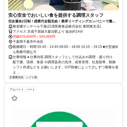
安心安全でおいしい食を提供する調理スタッフ
完全週休2日制！残業代全額支給！業界リーディングカンパニーで働き
ませんか？！
敬老園サンテール千葉(日清医療食品株式会社 東関東支店)
アクセス 京成千原線大森台駅より 徒歩約14分
月給270,000円～320,000円
千葉県千葉市中央区
勤務曜日・時間 05:45－14:45 09:00－18:00 10:15－19:15 ■大型連休
も勤務可能な方
仕事情報 ● 仕事内容 調理スタッフとして仕込みや調理・盛り付け、
配下膳、清掃、食器 や調理器具の洗浄、採算管理、社員指導、勤務
シフト作成などを お願いします。OJT研修によって少しずつ業務を覚
え ...
交通費支給
シフト制
アルバイト・パート