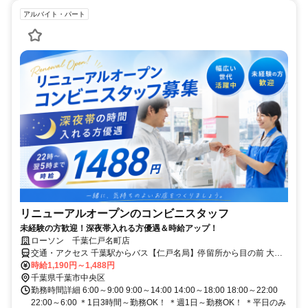
アルバイト・パート
リニューアルオープンのコンビニスタッフ
未経験の方歓迎！深夜帯入れる方優遇＆時給アップ！
ローソン 千葉仁戸名町店
交通・アクセス 千葉駅からバス【仁戸名局】停留所から目の前 大森
台駅から徒歩13分
時給1,190円～1,488円
千葉県千葉市中央区
勤務時間詳細 6:00～9:00 9:00～14:00 14:00～18:00 18:00～22:00
22:00～6:00 ＊1日3時間～勤務OK！ ＊週1日～勤務OK！ ＊平日のみ