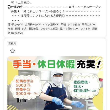
可 ＊土日祝の...
仕事内容 ＝＝＝＝＝＝＝＝＝＝＝＝＝＝＝ ★リニューアルオープン
募集★ 一緒に新しいローソンを創ろう！ ＝＝＝＝＝＝＝＝＝＝＝＝
＝＝＝ 深夜帯にシフトに入れる方優遇◎ ＝＝＝＝＝＝＝＝＝＝＝＝
＝＝＝ ...
週1日からOK
土日祝のみOK
バイク通勤OK
早朝
シフト自由
平日のみOK
午前
夜間
夕方
長期歓迎
フルタイム歓迎
週2・3日からOK
シフト制
深夜
週4日以上OK
正社員