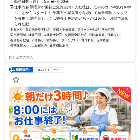
勤務日数（週）：5日 ■休憩60分
仕事内容 調理師or栄養士免許必須！入社後は、仕事のコツや流れを学
ぶことからスタート！ 千葉市の星久喜小学校にて給食調理スタッフ
を募集！ 調理師もしくは栄養士免許のどちらかは必須。 月間で決め
られた献...
制服あり
業界未経験者歓迎
主婦・主夫歓迎
フリーター歓迎
学歴不問
固定時間制
経験不問
未経験者歓迎
交通費全額支給
経験者歓迎
残業なし
有資格者歓迎
研修あり
賞与あり
ブランクOK
育休あり
長期歓迎
長期休暇あり
土日祝休み
食事補助あり
同じ企業の求人
アルバイト・パート