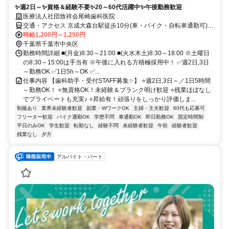
✨週2日～✨資格＆経験不要✨20～60代活躍中✨午後勤務歓迎
医療法人社団致祥会尾崎歯科医院
交通・アクセス 京成大森台駅徒歩10分(車・バイク・自転車通勤可)／
千葉中央バス仁戸名郵便局下車3分
時給1,200円～1,250円
千葉県千葉市中央区
勤務時間詳細 ■(月金)8:30～21:00 ■(火水木土)8:30～18:00 ※土曜日
の8:30～15:00は手当有 ※午後に入れる方積極採用中！ ✅週2日,3日
～勤務OK ✅1日5h～OK ✅...
仕事内容 【歯科助手・受付STAFF募集✨】 ⭐週2日,3日～／1日5時間
～勤務OK！ ⭐無資格OK！未経験＆ブランク明け歓迎 ⭐残業ほぼなし
でプライベートも充実♪ ⭐昇給有！頑張りをしっかり評価しま...
制服あり
業界未経験者歓迎
副業・WワークOK
主婦・主夫歓迎
60代も応募可
フリーター歓迎
バイク通勤OK
学歴不問
車通勤OK
即日勤務OK
固定時間制
平日のみOK
学生歓迎
転勤なし
経験不問
未経験者歓迎
午前
経験者歓迎
残業なし
夕方
アルバイト・パート