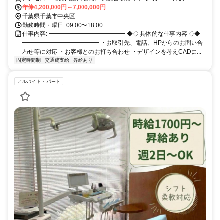
線 鎌取駅よりバスで15分程度
年俸4,200,000円～7,000,000円
千葉県千葉市中央区
勤務時間・曜日: 09:00〜18:00
仕事内容: ━━━━━━━━━━━━━ ◆◇ 具体的な仕事内容 ◇◆
━━━━━━━━━━━━━ ・お取引先、電話、HPからのお問い合
わせ等に対応 ・お客様とのお打ち合わせ ・デザインを考えCADに...
固定時間制
交通費支給
昇給あり
アルバイト・パート