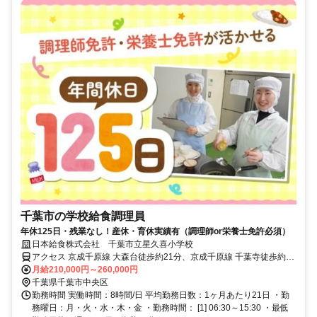
千葉市の学校給食調理員
年休125日・残業なし！産休・育休実績有（調理師or栄養士免許必須）
日本給食株式会社 千葉市立星久喜小学校
アクセス 京成千原線 大森台徒歩約21分、京成千原線 千葉寺徒歩約27
分、連絡バス 蘇我徒歩約35分
月給210,000円～260,000円
千葉県千葉市中央区
勤務時間 実働時間：8時間/日 平均勤務日数：1ヶ月あたり21日 ・勤
務曜日：月・火・水・木・金 ・勤務時間： [1] 06:30～15:30 ・最低