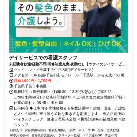
デイサービスでの看護スタッフ
未経験者歓迎/経験不問/研修制度充実/夜勤なし【ツクイのデイサービス/
看護スタッフ求人】
ツクイ ツクイ千葉中央仁戸名町(デイサービス)
アクセス ・JR各線/千葉都市モノレール「千葉駅」から京成バス(川戸
都苑行)乗車、「仁戸名小学校入口」下車徒歩約1分
時給1,600円～1,700円
千葉県千葉市中央区
勤務時間 ＜勤務時間＞ (1)08:30～13:30(休憩なし) (2)08:45～
17:00(休憩60分) ※勤務時間相談可 ※1か月単位の変形労働時間制 ＜
仕事の流れ＞ 08:45～ 出社 09...
仕事内容 ◆仕事内容 病棟経験者も多数活躍中！結婚・出産・介護な
ど人生の転機に寄り添う柔軟な働き方を応援します。 ※入浴前後の
バイタルチェック、健康管理業務全般 ※機能訓練時の補助業務 ※他
スタッフ...
制服あり
変形労働時間制
社員登用あり
副業・WワークOK
主婦・主夫歓迎
60代も応募可
資格取得支援あり
フリーター歓迎
バイク通勤OK
学歴不問