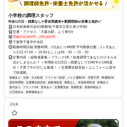
小学校の調理スタッフ
年休125日・残業なし✨育休実績有✨要調理師or栄養士免許✅
日本給食株式会社(勤務地:千葉市立星久喜小学校)
交通・アクセス 「大森台駅」より車4分
月給230,000円～290,000円
千葉県千葉市中央区
勤務時間詳細 実働時間：1日あたり8時間 平均勤務日数：1ヶ月あた
り21日 07:00 ～ 16:00もしくは06：30 ～ 15：30
仕事内容 ＜経験者募集＞ブランクOK！給食調理であなたのスキルを
活かしませんか？ ＜年間休日125日＞残業なしで15時半か16時退
社！子育て中の方にも最適！ ＜交通費全額支給＞ユニフォーム貸与
で快適勤...
制服あり
主婦・主夫歓迎
フリーター歓迎
バイク通勤OK
学歴不問
車通勤OK
固定時間制
交通費全額支給
経験者歓迎
残業なし
有資格者歓迎
研修あり
賞与あり
ブランクOK
育休あり
交通費支給
長期歓迎
長期休暇あり
土日祝休み
食事補助あり
正社員