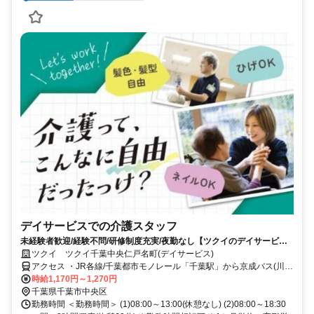
デイサービスでの介護スタッフ
未経験者歓迎/経験不問/研修制度充実/夜勤なし【ツクイのデイサービス/
介護スタッフ求人】
ツクイ ツクイ千葉中央仁戸名町(デイサービス)
アクセス ・JR各線/千葉都市モノレール「千葉駅」から京成バス(川戸
都苑行)乗車、「仁戸名小学校入口」下車徒歩約1分
時給1,170円～1,270円
千葉県千葉市中央区
勤務時間 ＜勤務時間＞ (1)08:00～13:00(休憩なし) (2)08:00～18:30