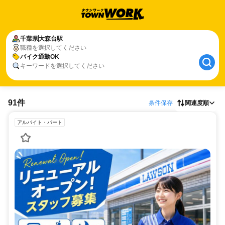
千葉県
大森台駅
職種を選択してください
バイク通勤OK
キーワードを選択してください
91件
条件保存
関連度順
アルバイト・パート