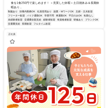
食を1食250円で楽しめます！ ＜充実した休暇＞土日祝休み＆長期休
暇あり...
制服あり
扶養内勤務OK
社員登用あり
副業・WワークOK
主婦・主夫歓迎
フリーター歓迎
バイク通勤OK
学歴不問
車通勤OK
平日のみOK
転勤なし
未経験者歓迎
交通費全額支給
経験者歓迎
有資格者歓迎
研修あり
ブランクOK
交通費支給
長期歓迎
フルタイム歓迎
正社員