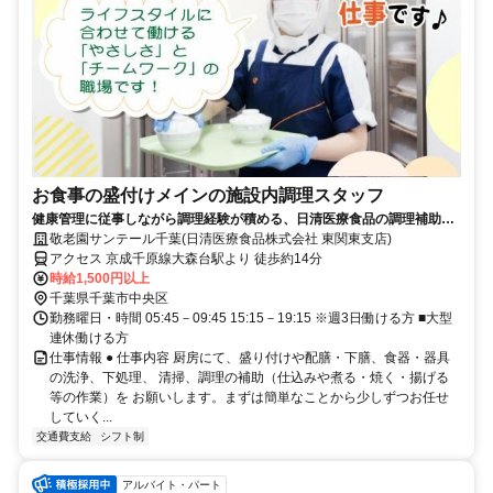
お食事の盛付けメインの施設内調理スタッフ
健康管理に従事しながら調理経験が積める、日清医療食品の調理補助
（パート・アルバイト）求人
敬老園サンテール千葉(日清医療食品株式会社 東関東支店)
アクセス 京成千原線大森台駅より 徒歩約14分
時給1,500円以上
千葉県千葉市中央区
勤務曜日・時間 05:45－09:45 15:15－19:15 ※週3日働ける方 ■大型
連休働ける方
仕事情報 ● 仕事内容 厨房にて、盛り付けや配膳・下膳、食器・器具
の洗浄、下処理、 清掃、調理の補助（仕込みや煮る・焼く・揚げる
等の作業）を お願いします。まずは簡単なことから少しずつお任せ
していく...
交通費支給
シフト制
アルバイト・パート