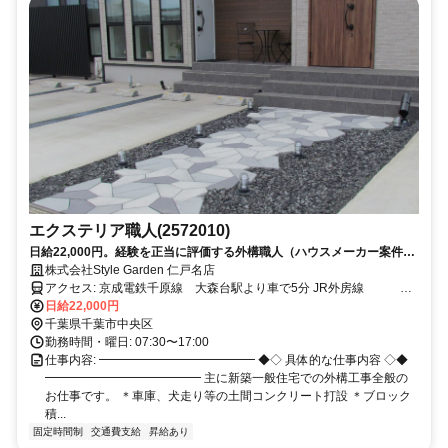
エクステリア職人(2572010)
日給22,000円。経験を正当に評価する外構職人（ハウスメーカー案件中
心）
株式会社Style Garden 仁戸名店
アクセス: 京成電鉄千原線 大森台駅より車で5分 JR外房線
鎌取駅よりバスで15分程度
日給22,000円
千葉県千葉市中央区
勤務時間・曜日: 07:30〜17:00
仕事内容: ━━━━━━━━━━━━━ ◆◇ 具体的な仕事内容 ◇◆
━━━━━━━━━━━━━ 主に新築一般住宅での外構工事全般の
お仕事です。 ＊車庫、犬走り等の土間コンクリート打設 ＊ブロック
積...
固定時間制
交通費支給
昇給あり