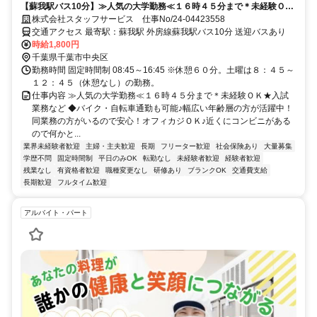
【蘇我駅バス10分】≫人気の大学勤務≪１６時４５分まで＊未経験ＯＫ
★入試業務など
株式会社スタッフサービス 仕事No/24-04423558
交通アクセス 最寄駅：蘇我駅 外房線蘇我駅バス10分 送迎バスあり
時給1,800円
千葉県千葉市中央区
勤務時間 固定時間制 08:45～16:45 ※休憩６０分。土曜は８：４５～
１２：４５（休憩なし）の勤務。
仕事内容 ≫人気の大学勤務≪１６時４５分まで＊未経験ＯＫ★入試
業務など ◆バイク・自転車通勤も可能♪幅広い年齢層の方が活躍中！
同業務の方がいるので安心！オフィカジＯＫ♪近くにコンビニがある
ので何かと...
業界未経験者歓迎
主婦・主夫歓迎
長期
フリーター歓迎
社会保険あり
大量募集
学歴不問
固定時間制
平日のみOK
転勤なし
未経験者歓迎
経験者歓迎
残業なし
有資格者歓迎
職種変更なし
研修あり
ブランクOK
交通費支給
長期歓迎
フルタイム歓迎
アルバイト・パート