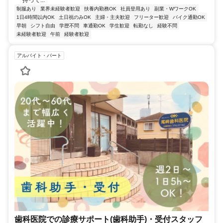
持って...
制服あり
業界未経験者歓迎
扶養内勤務OK
社員登用あり
副業・WワークOK
1日4時間以内OK
土日祝のみOK
主婦・主夫歓迎
フリーター歓迎
バイク通勤OK
早朝
シフト自由
学歴不問
車通勤OK
学生歓迎
転勤なし
経験不問
未経験者歓迎
午前
経験者歓迎
アルバイト・パート
歯科医院での診療サポート(歯科助手)・受付スタッフ