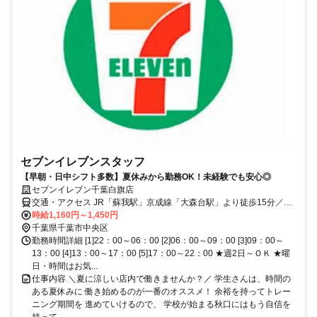
セブンイレブンスタッフ
【早朝・日中シフト多数】夏休みから勤務OK！未経験でも安心◎
セブンイレブン千葉白旗店
交通・アクセス JR「蘇我駅」京成線「大森台駅」より徒歩15分／
車・バイク通勤ＯＫ
時給1,160円～1,450円
千葉県千葉市中央区
勤務時間詳細 [1]22：00～06：00 [2]06：00～09：00 [3]09：00～
13：00 [4]13：00～17：00 [5]17：00～22：00 ★週2日～ＯＫ ★曜
日・時間はお気...
仕事内容 ＼夏に涼しい店内で働きませんか？／ 学生さんは、時間の
ある夏休みに 働き始めるのが一番のオススメ！ 余裕を持ってトレー
ニング期間を 進めていけるので、 学校が始まる秋口にはもう自信を