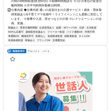
の間の8時間程度(休憩60分) ※勤務時間相談可 ※1か月単位の変形労
働時間制 ※月平均時間外勤務10時間...
仕事内容 ◆仕事内容 通いの送迎付きの介護サービス！産休・育休取
得実績あり&子育てママ在籍中！ライフイベントにも柔軟に対応して
います。 ※食事や入浴、排せつなどの介助 ※レクリエーションの企
画、実施...
制服あり
変形労働時間制
社員登用あり
副業・WワークOK
主婦・主夫歓迎
60代も応募可
資格取得支援あり
フリーター歓迎
バイク通勤OK
学歴不問
車通勤OK
職場見学可
転勤なし
未経験者歓迎
経験者歓迎
ネイルOK
有資格者歓迎
研修あり
ブランクOK
交通費支給
アルバイト・パート