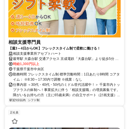
相談支援専門員
【週3～4日からOK】フレックスタイム制で柔軟に働ける！
相談支援事業所アセプトハート
最寄駅 大森台駅 交通アクセス 京成電鉄「大森台駅」より徒歩5分 ✓
駅近5分以内！
時給1,300円以上
千葉県千葉市中央区
勤務時間 フレックスタイム制 標準労働時間：1日あたり8時間 コアタ
イム： ※8:30～17:30内で調整 ※残業：なし
仕事内容 ＜30代・40代・50代のミドル世代活躍中！＞ 千葉市内トッ
プクラスの体制へ！事業拡大に伴う「相談支援職」の増員募集です。
障がいをお持ちの方（主に65歳未満）の自立サポート（計画支援）...
駅近5分以内
シフト制
正社員