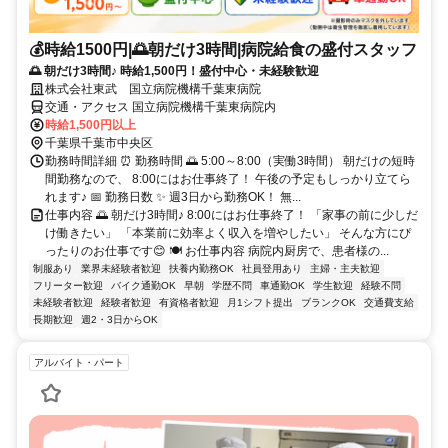
💰時給1500円|🌅朝だけ3時間|病院給食の盛付スタッフ
🌅 朝だけ3時間♪ 時給1,500円！盛付中心・未経験歓迎
株式会社東武 国立病院機構千葉東病院
交通・アクセス 国立病院機構千葉東病院内
時給1,500円以上
千葉県千葉市中央区
勤務時間詳細 ⏰ 勤務時間 🌅 5:00～8:00（実働3時間） 朝だけの短時
間勤務なので、 8:00にはお仕事終了！ 午後の予定もしっかり立てら
れます♪ 📅 勤務日数 ✨ 週3日から勤務OK！ 無...
仕事内容 🌅 朝だけ3時間♪ 8:00にはお仕事終了！ 「家事の前に少しだ
け働きたい」 「本業前に効率よく収入を増やしたい」 そんな方にぴ
ったりのお仕事です😊 🍽 お仕事内容 病院内厨房で、患者様の...
制服あり
業界未経験者歓迎
扶養内勤務OK
社員登用あり
主婦・主夫歓迎
フリーター歓迎
バイク通勤OK
早朝
学歴不問
車通勤OK
学生歓迎
経験不問
未経験者歓迎
経験者歓迎
有資格者歓迎
月1シフト提出
ブランクOK
交通費支給
長期歓迎
週2・3日からOK
アルバイト・パート