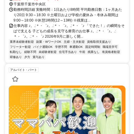
千葉県千葉市中央区
勤務時間詳細 実働時間：1日あたり8時間 平均勤務日数：1ヶ月あた
り20日 9:30～18:30 ※土曜日および学校の夏休み・冬休み期間は
9:00～18:00 ※休憩1時間(12～13時) ※残業ほ...
仕事内容 ♪。.:＊・゜♪。.:＊・゜♪。.:＊・゜♪ 「できた！」の瞬間をそ
ばで支える 子どもの成長を見守る療育のお仕事 ♪。.:＊・゜♪。.:
＊・゜♪。.:＊・゜♪ 2026年9月に新しく開...
業界未経験者歓迎
副業・WワークOK
主婦・主夫歓迎
資格取得支援あり
フリーター歓迎
バイク通勤OK
学歴不問
車通勤OK
固定時間制
職場見学可
転勤なし
経験不問
未経験者歓迎
住宅手当あり
午前
残業なし
有資格者歓迎
研修あり
夕方
賞与あり
アルバイト・パート