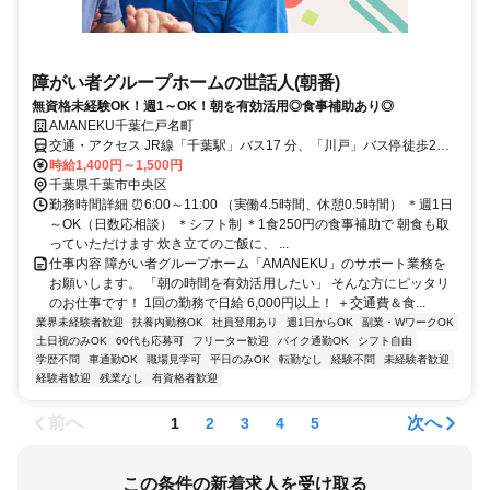
障がい者グループホームの世話人(朝番)
無資格未経験OK！週1～OK！朝を有効活用◎食事補助あり◎
AMANEKU千葉仁戸名町
交通・アクセス JR線「千葉駅」バス17 分、「川戸」バス停徒歩2
分。またはJR線「千葉駅」バス18分「仁戸名坂上」バス停徒歩7分
時給1,400円～1,500円
千葉県千葉市中央区
勤務時間詳細 ⏰6:00～11:00 （実働4.5時間、休憩0.5時間） ＊週1日
～OK（日数応相談） ＊シフト制 ＊1食250円の食事補助で 朝食も取
っていただけます 炊き立てのご飯に、 ...
仕事内容 障がい者グループホーム「AMANEKU」のサポート業務を
お願いします。 「朝の時間を有効活用したい」 そんな方にピッタリ
のお仕事です！ 1回の勤務で日給 6,000円以上！ ＋交通費＆食...
業界未経験者歓迎
扶養内勤務OK
社員登用あり
週1日からOK
副業・WワークOK
土日祝のみOK
60代も応募可
フリーター歓迎
バイク通勤OK
シフト自由
学歴不問
車通勤OK
職場見学可
平日のみOK
転勤なし
経験不問
未経験者歓迎
経験者歓迎
残業なし
有資格者歓迎
前へ
次へ
1
2
3
4
5
この条件の新着求人を受け取る