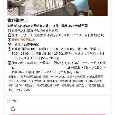
歯科衛生士
資格があればOK✨昇給有／週2・3日～勤務OK！年齢不問
医療法人社団致祥会尾崎歯科医院
交通・アクセス 京成大森台駅徒歩10分(車・バイク・自転車通勤可)／
千葉中央バス仁戸名郵便局下車3分
時給1,700円以上
千葉県千葉市中央区
勤務時間詳細 ■月・金曜日 …8:30～21:00 ■火・水・木・土曜日…
8:30～18:00 ※土曜日の8:30～15:00に勤務できる方は手当有 ✅週2
日,3日～勤務OK ✅1日5h～OK ✅他...
仕事内容 ✨歯科衛生士募集✨ 【資格があればOK】ブランク明け歓迎
◣＿＿＿＿＿＿＿＿＿＿＿＿＿＿＿＿＿◢ ⭐週2日・3日～／1日5h～
勤務OK ⭐土曜日（8:30～15:00）は手当あり ⭐昇...
制服あり
業界未経験者歓迎
副業・WワークOK
主婦・主夫歓迎
60代も応募可
フリーター歓迎
バイク通勤OK
学歴不問
車通勤OK
即日勤務OK
固定時間制
平日のみOK
転勤なし
未経験者歓迎
午前
経験者歓迎
残業なし
有資格者歓迎
夕方
ブランクOK
正社員