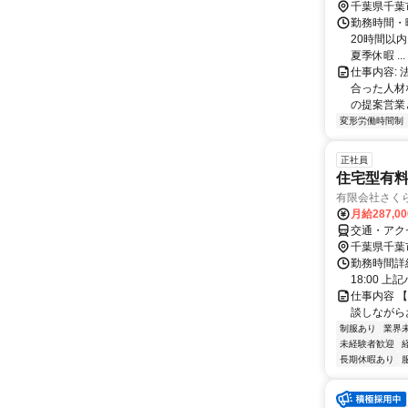
千葉県千葉
勤務時間・曜
20時間以内
夏季休暇 ...
仕事内容:
合った人材
の提案営業
変形労働時間制
正社員
住宅型有
有限会社さく
月給287,0
交通・アク
千葉県千葉
勤務時間詳細 
18:00 
仕事内容 
談しながら
制服あり
業界
未経験者歓迎
長期休暇あり