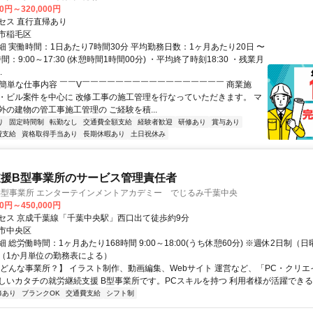
00円～320,000円
セス 直行直帰あり
市稲毛区
細 実働時間：1日あたり7時間30分 平均勤務日数：1ヶ月あたり20日 〜
間：9:00～17:30 (休憩時間1時間00分) ・平均終了時刻18:30 ・残業月
.
✅簡単な仕事内容 ￣￣V￣￣￣￣￣￣￣￣￣￣￣￣￣￣￣￣￣ 商業施
・ビル案件を中心に 改修工事の施工管理を行なっていただきます。 マ
外の建物の管工事施工管理の ご経験を積...
り
固定時間制
転勤なし
交通費全額支給
経験者歓迎
研修あり
賞与あり
費支給
資格取得手当あり
長期休暇あり
土日祝休み
支援B型事業所のサービス管理責任者
B型事業所 エンターテインメントアカデミー でじるみ千葉中央
00円～450,000円
セス 京成千葉線「千葉中央駅」西口出て徒歩約9分
市中央区
 総労働時間：1ヶ月あたり168時間 9:00～18:00(うち休憩60分) ※週休2日制（
（1か月単位の勤務表による）
【どんな事業所？】 イラスト制作、動画編集、Webサイト 運営など、「PC・クリ
しいカタチの就労継続支援 B型事業所です。PCスキルを持つ 利用者様が活躍できるよ
修あり
ブランクOK
交通費支給
シフト制