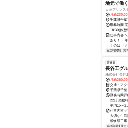
地元で働く
日産プリンス
月給230,0
千葉県千葉
勤務時間 実
18:30(
仕事内容 
あり！ ・
くのは 「クル
固定時間制
賞
正社員
長谷工グ
株式会社長谷
月給260,0
交通・アク
千葉県千葉
勤務時間詳
22日 勤務時
平均15～2..
仕事内容 
大切な生活
模修繕工事
資格取得支援あ