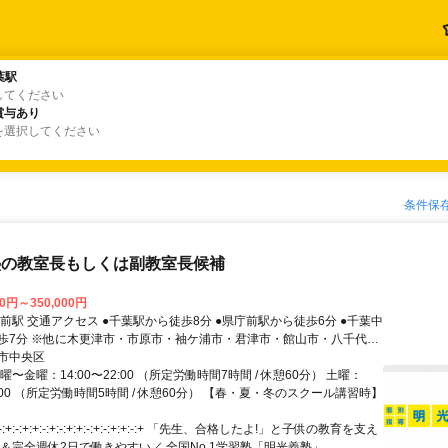
葉駅
葉駅
してください
賞与あり
賞与あり
を選択してください
条件保
塾の教室長もしくは副教室長候補
00円～350,000円
前駅から徒歩6分 ●千葉中
市・君津市・館山市・八千代
市・市川市・東京都 があります。 〇市川市・・早稲田アカデミ
市中央区
橋 新規開校に伴いエリアが広がる可能
曜〜金曜：14:00〜22:00 （所定労働時間7時間 / 休憩60分） 土曜：
来的に別拠点に変更にな
20:00 （所定労働時間5時間 / 休憩60分） 【春・夏・冬のスクール講習時】
ございます。
:+:-:+:+:-:+:-:+:+:-:+:-:+:+:-:+ 「先生、合格したよ!」と子供の教育を支え
＆完全週休2日で働きやすい／ 全国No.1学習塾「明光義塾」...