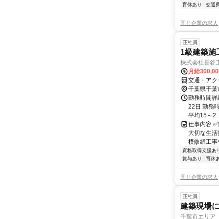
育休あり
交通
同じ企業の求人
正社員
1級建築施
株式会社長谷
月給300,0
交通・アク
千葉県千葉
勤務時間詳
22日 勤務時
平均15～2..
仕事内容 
大切な生活
模修繕工事
資格取得支援あ
賞与あり
育休
同じ企業の求人
正社員
建築現場
千葉市エリア