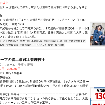
0円以上
セス ★現場付近の最寄り駅または道中で社用車に同乗する形となりま
市
 実働時間：1日あたり7時間 平均勤務日数：1ヶ月あたり20日 8:00～
休憩2時間） 実働7時間
✅️未経験から確かな専門知識を身につけて成長 ✅️測量機器やレーザーを使
作業 ✅️残業は月3時間から4時間程度、趣味や家族との時間も大切に 建
て、建物を建てる際の*基...
迎
バイク通勤OK
学歴不問
車通勤OK
固定時間制
経験不問
交通費全額支給
あり
交通費支給
長期休暇あり
ピアスOK
髪型・髪色自由
ループの管工事施工管理技士
工リフォーム 千葉市 現場
00円～320,000円
セス 直行直帰あり
市稲毛区
細 実働時間：1日あたり7時間30分 平均勤務日数：1ヶ月あたり20日 〜
間：9:00～17:30 (休憩時間1時間00分) ・平均終了時刻18:30 ・残業月
.
✅簡単な仕事内容 ￣￣V￣￣￣￣￣￣￣￣￣￣￣￣￣￣￣￣￣ お客様の
拠点であり資産である マンションを長く安心して住めるように、 大規
やリノベーション工事の 管工事施工管...