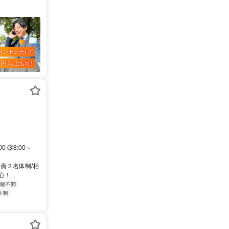
 ③8:00～
責２名体制/相
...
経験不問
ト制