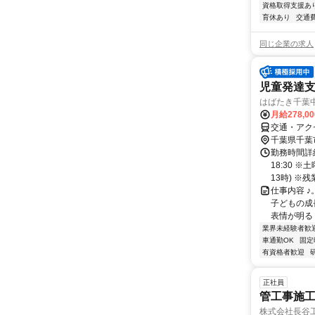
資格取得支援あ
育休あり
交通
同じ企業の求人
児童発達
はばたき千葉
月給278,0
交通・アク
千葉県千葉
勤務時間詳細
18:30 
13時) ※残業
仕事内容 ♪
子どもの成長
表情が明るく
業界未経験者歓
車通勤OK
固定
有資格者歓迎
正社員
管工事施工
株式会社長谷