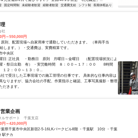
迎
固定時間制
未経験者歓迎
経験者歓迎
交通費支給
シフト制
長期休暇あり
管理
会社
00円～550,000円
15,000円支給します。） ・交通費は、実費精算です。
市中央区
曜日: 正社員 ・勤務日 原則 月曜日～金曜日 （配置現場状況によ
曜・祭日出勤 有） ・実労働時間 ８：００～１７：００ 8時間
 １２：００～１３：０...
 当社で受注した工事現場での施工管理の仕事です。 具体的な仕事内容は
異なりますが、協力会社の手配、作業指示と確認、工事写真撮影・整理
ただきます。
・営業企画
タルサポート 千葉支店
00円～420,000円
中央駅 3分 駅チカ