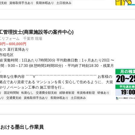
費支給
資格取得手当あり
長期休暇あり
土日祝休み
工管理技士(商業施設等の案件中心)
工リフォーム 千葉市 現場
00円～600,000円
セス 直行直帰あり
市稲毛区
細 実働時間：1日あたり7時間30分 平均勤務日数：1ヶ月あたり20日 〜
間：9:00～17:30 (休憩時間1時間00分) ・平均終了時刻18:30 ・残業月
.
✅簡単な仕事内容 ￣￣V￣￣￣￣￣￣￣￣￣￣￣￣￣￣￣￣￣ お客様の
拠点であり資産である マンションを長く安心して住めるように、 大規
やリノベーション工事の 施工管理を行...
り
固定時間制
転勤なし
交通費全額支給
経験者歓迎
有資格者歓迎
研修あり
あり
交通費支給
資格取得手当あり
長期休暇あり
土日祝休み
における墨出し作業員