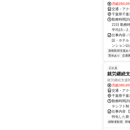
月給260,0
交通・アク
千葉県千葉
勤務時間詳
22日 勤務時
平均15～2..
仕事内容 
設・ホテル
ンション以
資格取得支援あ
育休あり
交通
正社員
就労継続
就労継続支援
月給380,0
交通・アク
千葉県千葉
勤務時間詳細
※シフト制
仕事内容 
特化した新
経験者歓迎
研