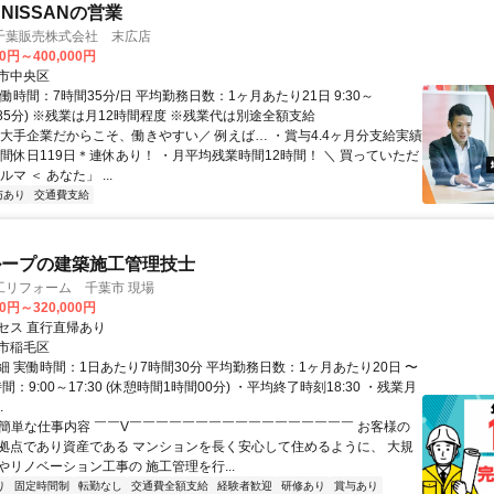
NISSANの営業
千葉販売株式会社 末広店
00円～400,000円
市中央区
働時間：7時間35分/日 平均勤務日数：1ヶ月あたり21日 9:30～
休憩85分) ※残業は月12時間程度 ※残業代は別途全額支給
＼大手企業だからこそ、働きやすい／ 例えば… ・賞与4.4ヶ月分支給実績
年間休日119日＊連休あり！ ・月平均残業時間12時間！ ＼ 買っていただ
マ ＜ あなた」 ...
与あり
交通費支給
ループの建築施工管理技士
工リフォーム 千葉市 現場
00円～320,000円
セス 直行直帰あり
市稲毛区
細 実働時間：1日あたり7時間30分 平均勤務日数：1ヶ月あたり20日 〜
間：9:00～17:30 (休憩時間1時間00分) ・平均終了時刻18:30 ・残業月
.
✅簡単な仕事内容 ￣￣V￣￣￣￣￣￣￣￣￣￣￣￣￣￣￣￣￣ お客様の
拠点であり資産である マンションを長く安心して住めるように、 大規
やリノベーション工事の 施工管理を行...
り
固定時間制
転勤なし
交通費全額支給
経験者歓迎
研修あり
賞与あり