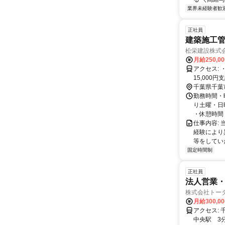
業界未経験者歓
正社員
建築施工
松栄建設株式
月給250,0
アクセス: ・原則、配置現場へ自家用車で通勤していただきます。 （車両手当
千葉県千葉
勤務時間・
り土曜・日
・休憩時間
仕事内容:
経験により
等をしてい
固定時間制
正社員
法人営業
株式会社トー
月給300,0
アクセス: 千葉県千葉市中央区新宿2-5-16LKパークビル8階 ・千葉駅 10分 ・千葉