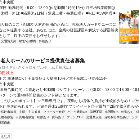
市中央区
日: 勤務時間：9:00～18:00 (休憩時間 1時間15分) 月平均残業時間は
 休暇・休日: ■隔週休2日制（隔週土曜・毎週日曜） ■祝日 ■GW休暇 ■
 法人様のコスト削減や人材の雇用のために、各種法人カードやニーズに
などを提案する当社。あなたには、企業の経営課題を解決する課題解決
として、以下の業務をお任せします。 ...
交通費支給
駅近5分以内
昇給あり
料老人ホームのサービス提供責任者募集
らロイヤル(さくらロイヤルホーム千葉末広)
00円以上
セス 車通勤OK！千葉寺駅より徒歩10分／本千葉駅より徒歩15分
市中央区
総労働時間：1週あたり40時間 ◇シフトパターン◇ ①8:00～13:00 ②13:00～18:00
上記パターンで週40時間勤務のシフト制となります。
【この求人のポイント】 ✅日勤専門です。夜勤なし/身体的負担が比較的少なめ！ ✅サ
お仕事進められます。 ✅完全週休2日制でプライベート◎ ✅賞与年2回で収入面も安心！
未経験者歓迎
主婦・主夫歓迎
フリーター歓迎
バイク通勤OK
学歴不問
車通勤OK
転勤なし
経験者歓迎
有資格者歓迎
研修あり
賞与あり
ブランクOK
交通費支給
資格取得手当あり
シフ
服装自由
正社員