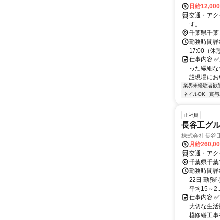
日給12,00
交通・アク
す。
千葉県千葉
勤務時間詳細
17:00（
仕事内容 
った繊細な
設現場におい
業界未経験者歓
ネイルOK
賞与
正社員
長谷工グ
株式会社長谷
月給260,0
交通・アク
千葉県千葉
勤務時間詳
22日 勤務時
平均15～2..
仕事内容 
大切な生活
模修繕工事