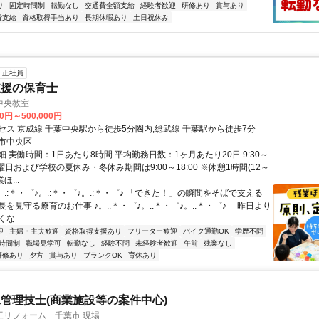
り
固定時間制
転勤なし
交通費全額支給
経験者歓迎
研修あり
賞与あり
費支給
資格取得手当あり
長期休暇あり
土日祝休み
正社員
支援の保育士
中央教室
00円～500,000円
セス 京成線 千葉中央駅から徒歩5分圏内,総武線 千葉駅から徒歩7分
市中央区
 実働時間：1日あたり8時間 平均勤務日数：1ヶ月あたり20日 9:30～
※土曜日および学校の夏休み・冬休み期間は9:00～18:00 ※休憩1時間(12～
ほ...
。.:＊・゜♪。.:＊・゜♪。.:＊・゜♪ 「できた！」の瞬間をそばで支える
を見守る療育のお仕事 ♪。.:＊・゜♪。.:＊・゜♪。.:＊・゜♪ 「昨日より
な...
迎
主婦・主夫歓迎
資格取得支援あり
フリーター歓迎
バイク通勤OK
学歴不問
時間制
職場見学可
転勤なし
経験不問
未経験者歓迎
午前
残業なし
研修あり
夕方
賞与あり
ブランクOK
育休あり
管理技士(商業施設等の案件中心)
工リフォーム 千葉市 現場