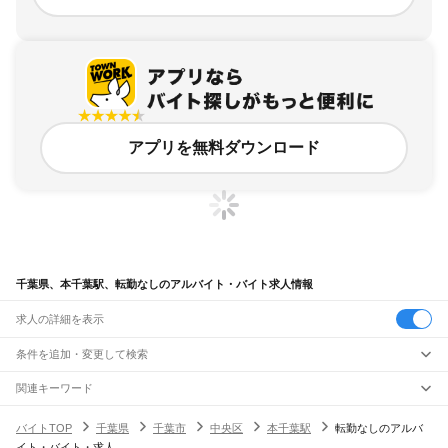
アプリを無料ダウンロード
千葉県、本千葉駅、転勤なしのアルバイト・バイト求人情報
求人の詳細を表示
条件を追加・変更して検索
市区町村を追加・変更
関連キーワード
完全在宅ワーク 全国
シール貼り 在宅
現在地周辺
ガチャガチャ
犬カフェ
千葉県
駅を追加・変更
バイトTOP
千葉県
千葉市
中央区
本千葉駅
転勤なしのアルバ
千葉県
すべて
イト・バイト・求人
千葉市
すべて