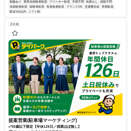
制服あり
業界未経験者歓迎
フリーター歓迎
学歴不問
転勤なし
経験不問
未経験者歓迎
経験者歓迎
有資格者歓迎
ブランクOK
交通費支給
長期歓迎
駅近5分以内
シフト制
正社員
提案営業(駐車場マーケティング)
✅50歳以下限定【年休126日／残業ほぼ無し】