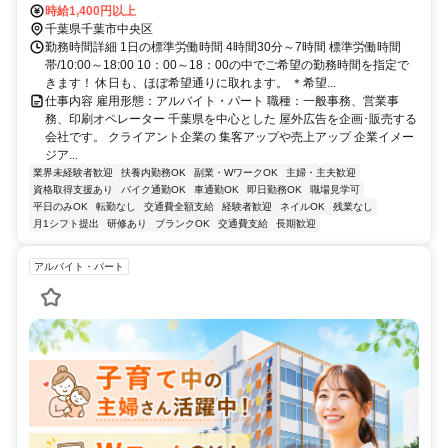
時給1,400円以上
千葉県千葉市中央区
勤務時間詳細 1日の標準労働時間 4時間30分～7時間 標準労働時間
帯/10:00～18:00 10：00～18：00の中でご希望の勤務時間を指定で
きます！ 休日も、ほぼ希望通りに取れます。 ＊希望...
仕事内容 雇用形態：アルバイト・パート 職種：一般事務、営業事
務、印刷オペレーター 千葉県を中心とした 屋外広告を企画･販売する
会社です。 クライアント企業の 集客アップや売上アップ 企業イメー
ジア...
業界未経験者歓迎
扶養内勤務OK
副業・WワークOK
主婦・主夫歓迎
資格取得支援あり
バイク通勤OK
車通勤OK
即日勤務OK
職場見学可
平日のみOK
転勤なし
交通費全額支給
経験者歓迎
ネイルOK
残業なし
月1シフト提出
研修あり
ブランクOK
交通費支給
長期歓迎
アルバイト・パート