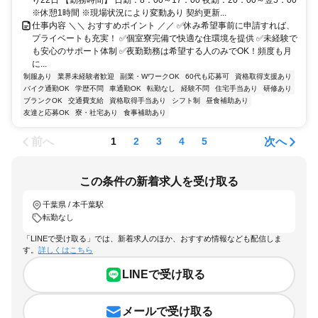
※休憩1時間 ※現場状況により変動あり 契約更新...
仕事内容 ＼＼ おすすめポイント ／／ ✅休み希望事前に申請すれば、
プライベートも充実！ ✅個室寮完備で快適な住環境を提供 ✅未経験で
も安心のサポート体制 ✅夜勤勤務は希望する人のみでOK！頻度も月
に...
制服あり
業界未経験者歓迎
副業・WワークOK
60代も応募可
資格取得支援あり
バイク通勤OK
学歴不問
車通勤OK
転勤なし
経験不問
住宅手当あり
研修あり
ブランクOK
交通費支給
資格取得手当あり
シフト制
昼食補助あり
友達と応募OK
寮・社宅あり
食事補助あり
前へ
次へ
1
2
3
4
5
この条件の新着求人を受け取る
千葉県 / 本千葉駅
転勤なし
「LINEで受け取る」では、新着求人のほか、おすすめ情報なども配信しま
す。
詳しくはこちら
LINEで受け取る
メールで受け取る