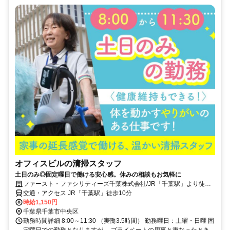
オフィスビルの清掃スタッフ
土日のみ◎固定曜日で働ける安心感。休みの相談もお気軽に
ファースト・ファシリティーズ千葉株式会社/JR「千葉駅」より徒歩
10分のオフィスビル
交通・アクセス JR「千葉駅」徒歩10分
時給1,150円
千葉県千葉市中央区
勤務時間詳細 8:00～11:30 （実働3.5時間） 勤務曜日：土曜・日曜 固
定曜日での勤務となりますが、 プライベートの用事と重なったとき