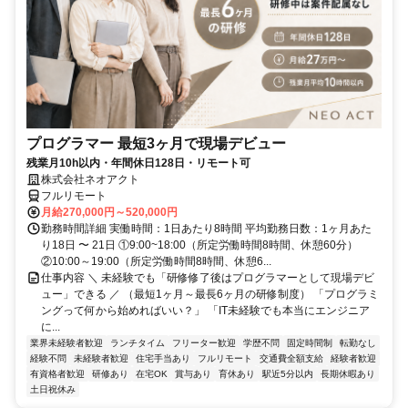
プログラマー 最短3ヶ月で現場デビュー
残業月10h以内・年間休日128日・リモート可
株式会社ネオアクト
フルリモート
月給270,000円～520,000円
勤務時間詳細 実働時間：1日あたり8時間 平均勤務日数：1ヶ月あた
り18日 〜 21日 ①9:00~18:00（所定労働時間8時間、休憩60分）
②10:00～19:00（所定労働時間8時間、休憩6...
仕事内容 ＼ 未経験でも「研修修了後はプログラマーとして現場デビ
ュー」できる ／ （最短1ヶ月～最長6ヶ月の研修制度） 「プログラミ
ングって何から始めればいい？」 「IT未経験でも本当にエンジニア
に...
業界未経験者歓迎
ランチタイム
フリーター歓迎
学歴不問
固定時間制
転勤なし
経験不問
未経験者歓迎
住宅手当あり
フルリモート
交通費全額支給
経験者歓迎
有資格者歓迎
研修あり
在宅OK
賞与あり
育休あり
駅近5分以内
長期休暇あり
土日祝休み