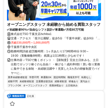
オープニングスタッフ 未経験から始める買取スタッフ
✅未経験者90%✅自由なシフト設計✅車通勤✅月収80万可能
株式会社TSO 千葉支店/schiba1
交通・アクセス 「葭川公園駅」徒歩5分 「千葉中央駅」徒歩9分 「千
葉駅」徒歩14分
月給330,000円～1,000,000円
千葉県千葉市中央区
勤務時間詳細 総労働時間：1ヶ月あたり173時間48分 9:00～
19:00（実働稼働8時間） 残業は1日1時間と少なめです！
仕事内容 ✅TSOで働くポイント ・【新制度】完全土日休みも、土日
出勤でガッツリ稼ぐのも自由！ ・稼げる！成約率8割！買い取り業務
に集中できる体制 ・未経験活躍中！充実した3カ月の研修制度でバイ
ヤーに...
業界未経験者歓迎
学歴不問
車通勤OK
固定時間制
職場見学可
転勤なし
経験不問
未経験者歓迎
交通費全額支給
経験者歓迎
研修あり
賞与あり
ブランクOK
オープニングスタッフ
長期休暇あり
土日祝休み
正社員