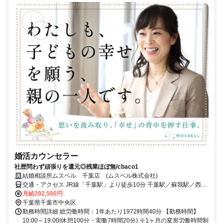
婚活カウンセラー
社歴問わず頑張りを還元◎残業ほぼ無/cbaco1
結婚相談所ムスベル 千葉店 (ムスベル株式会社)
交通・アクセス JR線「千葉駅」より徒歩10分 千葉駅／蘇我駅／西千
葉駅からもアクセス便利♪
月給202,500円
千葉県千葉市中央区
勤務時間詳細 総労働時間：1年あたり1972時間40分 【勤務時間】
10:00～19:00(休憩100分・実働7時間20分) ※1ヶ月の変形労働時間制