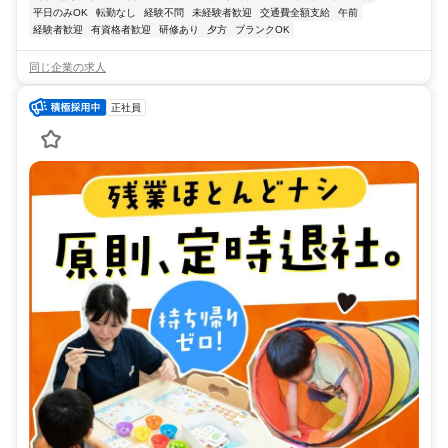
平日のみOK
転勤なし
経験不問
未経験者歓迎
交通費全額支給
午前
経験者歓迎
有資格者歓迎
研修あり
夕方
ブランクOK
同じ企業の求人
正社員