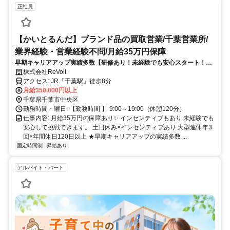
正社員
【かいとるんだ】ブランド品の買取営業/千葉営業所/
業界経験・営業経験不問/月給35万円保障
早期キャリアアップ実績多数【研修あり！未経験でも安心スタート！】
月給35万円保証◆毎月インセンティブの買取営業／土日休みで年休120
株式会社ReVolt
日以上
アクセス: JR「千葉駅」徒歩8分
月給350,000円以上
千葉県千葉市中央区
勤務時間・曜日: 【勤務時間 】 9:00～19:00（休憩120分）
仕事内容: 月給35万円の保障あり✨ インセンティブもあり 未経験でも
安心して挑戦できます。 土日休み×インセンティブあり 大型連休年3
回×年間休日120日以上 ★早期キャリアアップの実績多数 ...
固定時間制
昇給あり
アルバイト・パート