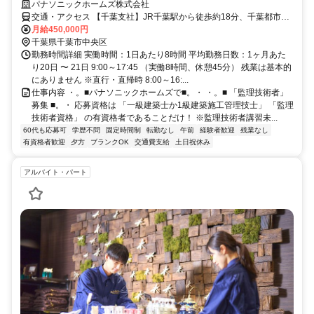
パナソニックホームズ株式会社
交通・アクセス 【千葉支社】JR千葉駅から徒歩約18分、千葉都市モ
ノレール市役所前駅から徒歩約10分／現場（自宅から1時間半以内）
月給450,000円
への直行直帰が基本。事務所へは月に数回出社あり
千葉県千葉市中央区
勤務時間詳細 実働時間：1日あたり8時間 平均勤務日数：1ヶ月あた
り20日 〜 21日 9:00～17:45 （実働8時間、休憩45分） 残業は基本的
にありません ※直行・直帰時 8:00～16:...
仕事内容 ・。■パナソニックホームズで■。・ ・。■ 「監理技術者」
募集 ■。・ 応募資格は 「一級建築士か1級建築施工管理技士」 「監理
技術者資格」 の有資格者であることだけ！ ※監理技術者講習未...
60代も応募可
学歴不問
固定時間制
転勤なし
午前
経験者歓迎
残業なし
有資格者歓迎
夕方
ブランクOK
交通費支給
土日祝休み
アルバイト・パート