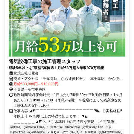
電気設備工事の施工管理スタッフ
経験5年以上を"破格”高待遇！月給53万超＆年収970万可能
株式会社旺電舎
交通・アクセス 「千葉寺駅」から徒歩10分／「本千葉駅」から徒歩
15分
月給533,000円～910,000円
千葉県千葉市中央区
勤務時間詳細 実働時間：1日あたり7時間30分 平均勤務日数：1ヶ月
あたり21日 8:00～17:30 （休憩2時間） ※現場によって残業少なめ
土曜休みの案件もあり
仕事内容 ◢◤￣￣￣￣￣￣￣￣￣￣￣￣￣￣￣￣◥◣ 【 実務経験5
年以上 】を 相場以上の待遇で迎えます！ ◥◣＿＿＿＿＿＿＿＿＿＿
＿＿＿＿＿＿◢◤ ＼ 大手水準以上の高待遇を実現！ ／ 電気施...
制服あり
資格取得支援あり
学歴不問
固定時間制
交通費全額支給
午前
経験者歓迎
有資格者歓迎
研修あり
夕方
賞与あり
長期歓迎
資格取得手当あり