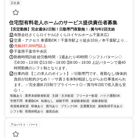
正社員
住宅型有料老人ホームのサービス提供責任者募集
【安定勤務】完全週休2日制！日勤専門夜勤無！♪賞与年2回支給
有限会社さくらロイヤル(さくらロイヤルホーム千葉末広)
交通・アクセス 車通勤OK！千葉寺駅より徒歩10分／本千葉駅より徒
歩15分
月給287,000円以上
千葉県千葉市中央区
勤務時間詳細 総労働時間：1週あたり40時間 ◇シフトパターン◇
①8:00～13:00 ②13:00～18:00 ③8:00～18:00 上記パターンで週40
時間勤務のシフト制となります。
仕事内容 【この求人のポイント】 ✅日勤専門です。夜勤なし/身体的
負担が比較的少なめ！ ✅サ責２名体制/相談しながらお仕事進められ
ます。 ✅完全週休2日制でプライベート◎ ✅賞与年2回で収入面も安
心！...
制服あり
業界未経験者歓迎
主婦・主夫歓迎
フリーター歓迎
バイク通勤OK
学歴不問
車通勤OK
転勤なし
経験不問
未経験者歓迎
経験者歓迎
有資格者歓迎
研修あり
賞与あり
ブランクOK
交通費支給
資格取得手当あり
シフト制
長期休暇あり
服装自由
アルバイト・パート