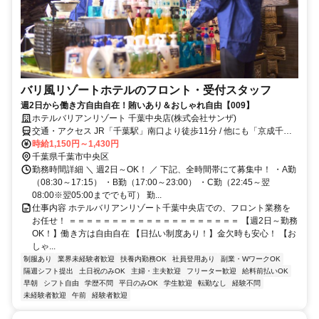
バリ風リゾートホテルのフロント・受付スタッフ
週2日から働き方自由自在！賄いあり＆おしゃれ自由【009】
ホテルバリアンリゾート 千葉中央店(株式会社サンザ)
交通・アクセス JR「千葉駅」南口より徒歩11分 / 他にも「京成千葉
中央駅」「葭川公園駅」「本千葉駅」「栄町駅」などからもアクセス
時給1,150円～1,430円
良好！
千葉県千葉市中央区
勤務時間詳細 ＼ 週2日～OK！ ／ 下記、全時間帯にて募集中！ ・A勤
（08:30～17:15） ・B勤（17:00～23:00） ・C勤（22:45～翌
08:00※翌05:00まででも可） 勤...
仕事内容 ホテルバリアンリゾート千葉中央店での、フロント業務を
お任せ！ ＝＝＝＝＝＝＝＝＝＝＝＝＝＝＝＝＝＝＝＝ 【週2日～勤務
OK！】働き方は自由自在 【日払い制度あり！】金欠時も安心！ 【お
しゃ...
制服あり
業界未経験者歓迎
扶養内勤務OK
社員登用あり
副業・WワークOK
隔週シフト提出
土日祝のみOK
主婦・主夫歓迎
フリーター歓迎
給料前払いOK
早朝
シフト自由
学歴不問
平日のみOK
学生歓迎
転勤なし
経験不問
未経験者歓迎
午前
経験者歓迎