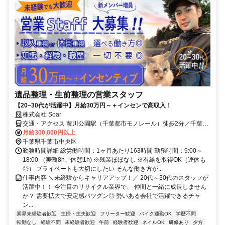
遺品整理・生前整理の営業スタッフ
【20~30代が活躍中】月給30万円～＋インセンで高収入！
株式会社 Soar
交通・アクセス 葭川公園駅（千葉都市モノレール）徒歩2分／千葉中
央駅（京成千葉線）徒歩6分
月給300,000円以上
千葉県千葉市中央区
勤務時間詳細 総労働時間：1ヶ月あたり163時間 勤務時間：9:00～
18:00 （実働8h、休憩1h) ※残業ほぼなし ※有給を取得OK（連休も
◎） プライベートも大切にしたい そんな働き方が...
仕事内容 ＼未経験からキャリアアップ！／ 20代～30代のスタッフが
活躍中！！ 今注目のリサイクル業界で、 仲間と一緒に成長しません
か？ 需要拡大で安定感バツグン◎ 勢いある会社で活躍できるチャ
ン...
業界未経験者歓迎
主婦・主夫歓迎
フリーター歓迎
バイク通勤OK
学歴不問
転勤なし
経験不問
未経験者歓迎
午前
経験者歓迎
ネイルOK
研修あり
夕方