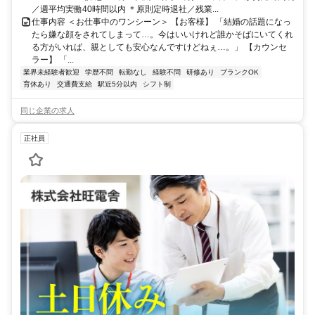
／週平均実働40時間以内 ＊原則定時退社／残業...
仕事内容 ＜お仕事中のワンシーン＞ 【お客様】 「結婚の話題になっ
たら嫌な顔をされてしまって…。今はいいけれど誰かそばにいてくれ
る方がいれば、親としても安心なんですけどねぇ…。」 【カウンセ
ラー】 「...
業界未経験者歓迎
学歴不問
転勤なし
経験不問
研修あり
ブランクOK
育休あり
交通費支給
駅近5分以内
シフト制
同じ企業の求人
正社員