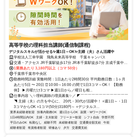
高等学校の理科担当講師(通信制課程)
デジタルスキルが活かせる✨週1日～OK✨主婦（夫）さん活躍中
学校法人三幸学園 飛鳥未来高等学校 千葉キャンパス
交通・アクセス JR千葉駅徒歩17分 JR本千葉駅徒歩7分 京成千葉中央
駅徒歩7分
1業務あたり 3,180円以上（コマ 50分）
千葉県千葉市中央区
勤務時間詳細 実働時間：1日あたり2時間30分 平均勤務日数：1ヶ月
あたり5日 〜 20日 ⏰10:00～16:00 の間で1日3コマ～OK！ 【勤務
例】 ▶月曜だけ3コマ ▶週1日から／曜日も相...
仕事内容 ＼✨理科講師の増員募集✨／ ◤￣￣￣￣￣￣￣￣￣￣￣￣￣
◥ 主婦（夫）の方を中心に、 20代・30代が活躍中！ ⭐週1日～・1日
3コマからOK ⭐1コマ(50分)3180円～ ⭐デジタルス...
業界未経験者歓迎
扶養内勤務OK
週1日からOK
副業・WワークOK
1日4時間以内OK
主婦・主夫歓迎
フリーター歓迎
シフト自由
学歴不問
平日のみOK
転勤なし
経験不問
未経験者歓迎
交通費全額支給
午前
経験者歓迎
有資格者歓迎
研修あり
夕方
交通費支給