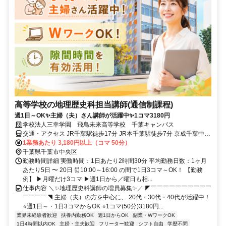
高等学校の地理歴史科担当講師(通信制課程)
週1日～OK✨主婦（夫）さん講師が活躍中✨1コマ3180円
学校法人三幸学園 飛鳥未来高等学校 千葉キャンパス
交通・アクセス JR千葉駅徒歩17分 JR本千葉駅徒歩7分 京成千葉中央
駅徒歩7分
1業務あたり 3,180円以上（コマ 50分）
千葉県千葉市中央区
勤務時間詳細 実働時間：1日あたり2時間30分 平均勤務日数：1ヶ月
あたり5日 〜 20日 ⏰10:00～16:00 の間で1日3コマ～OK！ 【勤務
例】 ▶月曜だけ3コマ ▶週1日から／曜日も相...
仕事内容 ＼✨地理歴史科講師の増員募集✨／ ◤￣￣￣￣￣￣￣￣￣￣
￣￣￣￣◥ 主婦（夫）の方を中心に、 20代・30代・40代が活躍中！
⭐週1日～・1日3コマからOK ⭐1コマ(50分)3180円...
業界未経験者歓迎
扶養内勤務OK
週1日からOK
副業・WワークOK
1日4時間以内OK
主婦・主夫歓迎
フリーター歓迎
シフト自由
学歴不問