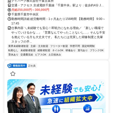
デイパーク株式会社千葉営業所
交通・アクセス 京成電鉄千葉線「千葉中央」駅より：徒歩約4分 JR
線「千葉」駅より：徒歩約6分 京成電鉄千葉線「京成千葉」駅より：
月給250,000円～300,000円
徒歩約5分～7分
千葉県千葉市中央区
勤務時間詳細 総労働時間：1ヶ月あたり156時間 【勤務時間】 9:00～
17:45
仕事内容 ＼未経験でも安心！即戦力になれる理由／ 「新しい職場で
やっていけるかな…」「営業なんてやったことないし…」そんな不安
を抱えている方も大丈夫です。 私たちには充実した研修制度と先輩
スタッフの手...
業界未経験者歓迎
主婦・主夫歓迎
フリーター歓迎
学歴不問
固定時間制
転勤なし
未経験者歓迎
経験者歓迎
ネイルOK
研修あり
賞与あり
ブランクOK
育休あり
交通費支給
ピアスOK
土日祝休み
正社員