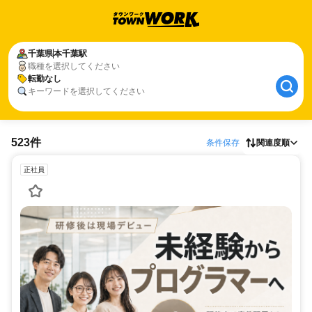
千葉県
本千葉駅
職種を選択してください
転勤なし
キーワードを選択してください
523件
条件保存
関連度順
正社員