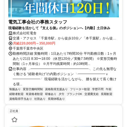
電気工事会社の事務スタッフ
現場経験を活かして『支える側』のポジションへ【内勤】土日休み
株式会社旺電舎
交通・アクセス 「千葉寺駅」から徒歩10分／「本千葉駅」から徒歩
15分
月給220,000円～350,000円
千葉県千葉市中央区
勤務時間詳細 実働時間：1日あたり7時間30分 平均勤務日数：1ヶ月
あたり21日 8:30〜18:00 （休憩120分／実働7.5時間） ※変形労働時
間制（1ヶ月単位） ※月平均残業時間：約10時間...
仕事内容 ╭━━━━━━━━━━━━━━━━━╮ この先も無理な
く働ける “経験者向け”の内勤ポジション ╰━━━━━━━━ｖ
━━━━━━━━╯ 現場経験を活かしながら、 腰を据えて長く働け
る環...
制服あり
変形労働時間制
資格取得支援あり
フリーター歓迎
学歴不問
午前
経験者歓迎
有資格者歓迎
研修あり
夕方
ブランクOK
交通費支給
長期歓迎
資格取得手当あり
社割あり
長期休暇あり
正社員