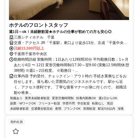
ホテルのフロントスタッフ
週1日～ok！未経験歓迎★ホテルの仕事が初めての方も安心◎
三惠シティホテル 千葉
交通・アクセス JR「千葉駅」東口より徒歩13分、京成「千葉中央
駅」より徒歩7分、「葭川公園駅」より徒歩3分
日給15,500円以上
千葉県千葉市中央区
勤務時間詳細 実働時間：1日あたり12時間30分 平均勤務日数：1ヶ月
あたり4日 〜 12日 変形労働時間制/17:30～翌9:00 (実働12.5時間/休憩
3時間) ※週1～2日程度。 ※勤務日・...
仕事内容 予約受付、チェックイン・アウト時の 手続き業務などをお
任せします。 落ち着いた雰囲気のビジネスホテルです。 駅から近
く、アクセス便利です。 丁寧な接客マナーが身に付くので、 就職活
動や将来...
制服あり
業界未経験者歓迎
変形労働時間制
扶養内勤務OK
週1日からOK
副業・WワークOK
フリーター歓迎
学歴不問
学生歓迎
転勤なし
英語
未経験者歓迎
交通費全額支給
夜間
ブランクOK
長期歓迎
駅近5分以内
深夜
契約社員