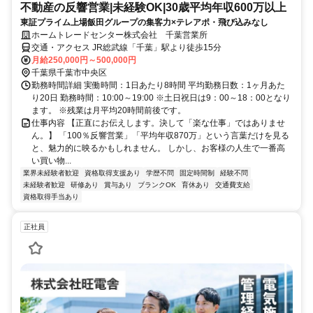
不動産の反響営業|未経験OK|30歳平均年収600万以上
東証プライム上場飯田グループの集客力×テレアポ・飛び込みなし
ホームトレードセンター株式会社 千葉営業所
交通・アクセス JR総武線「千葉」駅より徒歩15分
月給250,000円～500,000円
千葉県千葉市中央区
勤務時間詳細 実働時間：1日あたり8時間 平均勤務日数：1ヶ月あた
り20日 勤務時間：10:00～19:00 ※土日祝日は9：00～18：00となり
ます。 ※残業は月平均20時間前後です。
仕事内容 【正直にお伝えします。決して「楽な仕事」ではありませ
ん。】 「100％反響営業」「平均年収870万」という言葉だけを見る
と、魅力的に映るかもしれません。 しかし、お客様の人生で一番高
い買い物...
業界未経験者歓迎
資格取得支援あり
学歴不問
固定時間制
経験不問
未経験者歓迎
研修あり
賞与あり
ブランクOK
育休あり
交通費支給
資格取得手当あり
正社員