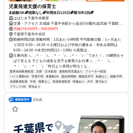
児童発達支援の保育士
未経験OK🌈残業なし🌈年間休日120日🌈賞与年2回🌈
はばたき千葉中央教室
交通・アクセス 京成線 千葉中央駅から徒歩5分圏内,総武線 千葉駅か
ら徒歩7分
月給278,000円～500,000円
千葉県千葉市中央区
勤務時間詳細 実働時間：1日あたり8時間 平均勤務日数：1ヶ月あた
り20日 9:30～18:30 ※土曜日および学校の夏休み・冬休み期間は
9:00～18:00 ※休憩1時間(12～13時) ※残業ほ...
仕事内容 ♪。.:＊・゜♪。.:＊・゜♪。.:＊・゜♪ 「できた！」の瞬間をそ
ばで支える 子どもの成長を見守る療育のお仕事 ♪。.:＊・゜♪。.:
＊・゜♪。.:＊・゜♪ 「昨日より表情が明るくな...
業界未経験者歓迎
主婦・主夫歓迎
資格取得支援あり
フリーター歓迎
バイク通勤OK
学歴不問
車通勤OK
固定時間制
職場見学可
転勤なし
経験不問
未経験者歓迎
午前
残業なし
有資格者歓迎
研修あり
夕方
賞与あり
ブランクOK
育休あり
正社員