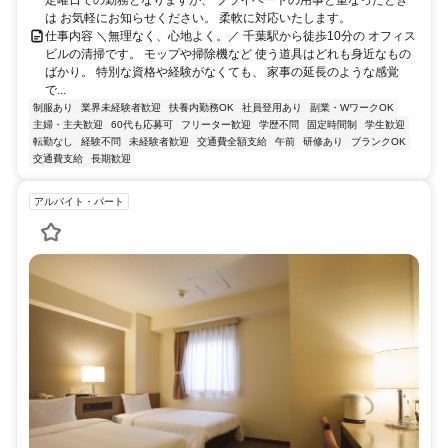
は お気軽にお知らせください。 柔軟に対応いたします。
仕事内容 ＼無理なく、心地よく。／ 千葉駅から徒歩10分の オフィス
ビルの清掃です。 モップや掃除機など 使う道具はどれも身近なもの
ばかり。 特別な資格や経験がなくても、 家事の延長のような感覚
で...
制服あり
業界未経験者歓迎
扶養内勤務OK
社員登用あり
副業・WワークOK
主婦・主夫歓迎
60代も応募可
フリーター歓迎
学歴不問
固定時間制
学生歓迎
転勤なし
経験不問
未経験者歓迎
交通費全額支給
午前
研修あり
ブランクOK
交通費支給
長期歓迎
アルバイト・パート