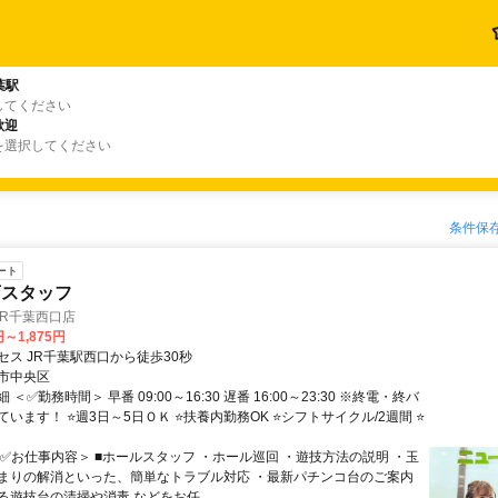
葉駅
してください
歓迎
を選択してください
条件保
ート
店スタッフ
JR千葉西口店
円～1,875円
セス JR千葉駅西口から徒歩30秒
市中央区
＜✅勤務時間＞ 早番 09:00～16:30 遅番 16:00～23:30 ※終電・終バ
います！ ⭐週3日～5日ＯＫ ⭐扶養内勤務OK ⭐シフトサイクル/2週間 ⭐
＜✅お仕事内容＞ ■ホールスタッフ ・ホール巡回 ・遊技方法の説明 ・玉
まりの解消といった、簡単なトラブル対応 ・最新パチンコ台のご案内
遊技台の清掃や消毒 などをお任...