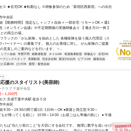
セス ★在宅OK ★転勤なし ※研修参加のため「新宿区西新宿」への出社
市中央区
 【勤務時間】 指定なし ⭐ シフト自由 ⭐ 一部在宅･リモートOK ⭐ 週1
告（オンライン会議）や不定期開催の実施研修あり 【 働き方の一例 】
護との両立の場...
アフラックの「がん保険」を始めとした 各種保険を扱う個人代理店（ス
クパートナー）の募集です。 個人のお客様に対し、がん保険のご提案
の見直しのご案内などを行います。 ✨...
シフト自由
学歴不問
経験者歓迎
ネイルOK
有資格者歓迎
研修あり
在宅OK
ープニングスタッフ
長期歓迎
完全歩合制
駅近5分以内
ピアスOK
服装自由
達と応募OK
ひげOK
髪型・髪色自由
ート
応援のスタイリスト(美容師)
ークラブ 千葉中央店
円～1,300円
セス 京成千葉中央駅 徒歩５分
市中央区
9:30～19:30の間で週1日･1日4h～OK ●家庭と両立型 9:30～
子どもが帰ってくる前に） 10:00～14:00（お昼ごはん準備の前に） ● 午後
私たちは“当たり前のこと”を大切にする会社です。 無理に数字を追いかけ
りません。指名ノルマや営業活動は一切なし。 安心して目の前のお客