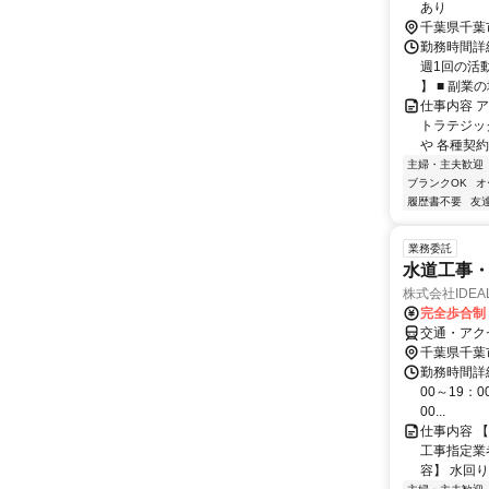
あり
千葉県千葉
勤務時間詳細
週1回の活
】 ■ 副業の場
仕事内容 
トラテジッ
や 各種契約
主婦・主夫歓迎
ブランクOK
オ
履歴書不要
友
業務委託
水道工事
株式会社IDE
完全歩合制
交通・アク
千葉県千葉
勤務時間詳細
00～19：0
00...
仕事内容 【
工事指定業
容】 水回り