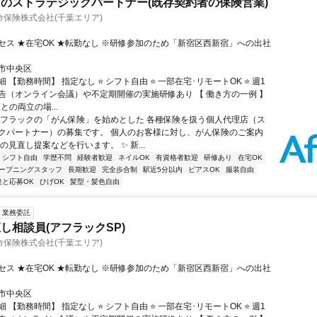
のストラテジックパートナー(既存契約者の保険営業)
保険株式会社(千葉エリア)
セス ★在宅OK ★転勤なし ※研修参加のため「新宿区西新宿」への出社
市中央区
 【勤務時間】 指定なし ⭐ シフト自由 ⭐ 一部在宅･リモートOK ⭐ 週1
告（オンライン会議）や不定期開催の実施研修あり 【 働き方の一例 】
護との両立の場...
アフラックの「がん保険」を始めとした 各種保険を扱う個人代理店（ス
クパートナー）の募集です。 個人のお客様に対し、がん保険のご案内
の見直し提案などを行います。 ✨ 新...
シフト自由
学歴不問
経験者歓迎
ネイルOK
有資格者歓迎
研修あり
在宅OK
ープニングスタッフ
長期歓迎
完全歩合制
駅近5分以内
ピアスOK
服装自由
達と応募OK
ひげOK
髪型・髪色自由
業務委託
し相談員(アフラックSP)
保険株式会社(千葉エリア)
セス ★在宅OK ★転勤なし ※研修参加のため「新宿区西新宿」への出社
市中央区
 【勤務時間】 指定なし ⭐ シフト自由 ⭐ 一部在宅･リモートOK ⭐ 週1