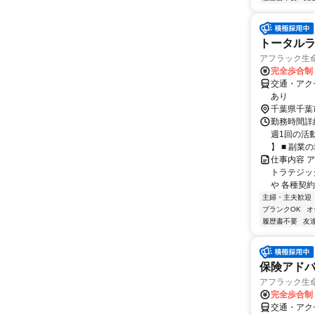
トータルラ
アフラック生命
完全歩合制
交通・アク
あり
千葉県千葉
勤務時間詳細
週1回の活
】 ■ 副業の場
仕事内容 
トラテジッ
や 各種契約
主婦・主夫歓迎
ブランクOK
オ
履歴書不要
友
保険アドバ
アフラック生命
完全歩合制
交通・アク