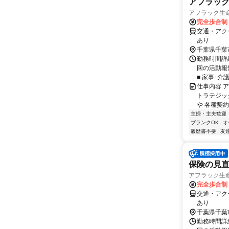
アフラック
アフラック生命
完全歩合制
交通・アク
あり
千葉県千葉
勤務時間詳細
回の活動報
■ 家事･介
仕事内容 
トラテジッ
や 各種契約
主婦・主夫歓迎
ブランクOK
オ
履歴書不要
友
保険の見直
アフラック生命
完全歩合制
交通・アク
あり
千葉県千葉
勤務時間詳細