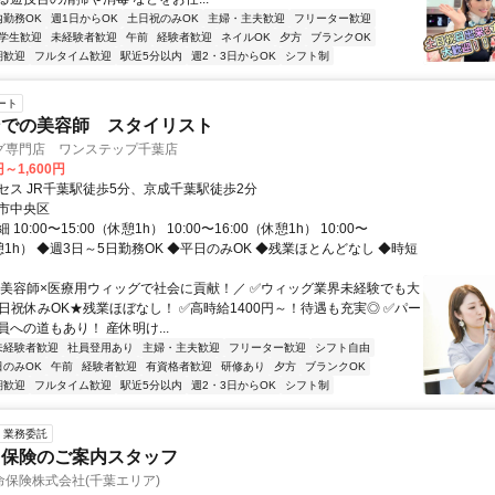
内勤務OK
週1日からOK
土日祝のみOK
主婦・主夫歓迎
フリーター歓迎
学生歓迎
未経験者歓迎
午前
経験者歓迎
ネイルOK
夕方
ブランクOK
期歓迎
フルタイム歓迎
駅近5分以内
週2・3日からOK
シフト制
ート
ンでの美容師 スタイリスト
グ専門店 ワンステップ千葉店
円～1,600円
セス JR千葉駅徒歩5分、京成千葉駅徒歩2分
市中央区
10:00〜15:00（休憩1h） 10:00〜16:00（休憩1h） 10:00〜
休憩1h） ◆週3日～5日勤務OK ◆平日のみOK ◆残業ほとんどなし ◆時短
＼美容師×医療用ウィッグで社会に貢献！／ ✅ウィッグ業界未経験でも大
土日祝休みOK★残業ほぼなし！ ✅高時給1400円～！待遇も充実◎ ✅パー
への道もあり！ 産休明け...
未経験者歓迎
社員登用あり
主婦・主夫歓迎
フリーター歓迎
シフト自由
日のみOK
午前
経験者歓迎
有資格者歓迎
研修あり
夕方
ブランクOK
期歓迎
フルタイム歓迎
駅近5分以内
週2・3日からOK
シフト制
業務委託
ク保険のご案内スタッフ
保険株式会社(千葉エリア)