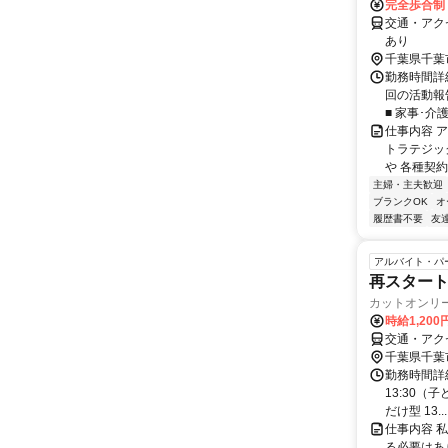
完全歩合制
交通・アク
あり
千葉県千葉
勤務時間詳細
回の活動報
■ 家事･介
仕事内容 
トラテジッ
や 各種契約
主婦・主夫歓迎
ブランクOK
オ
履歴書不要
友
アルバイト・パ
再スタート
カットオンリ
時給1,200
交通・アク
千葉県千葉
勤務時間詳細 
13:30（
だけ型 13...
仕事内容 
る必要はあ