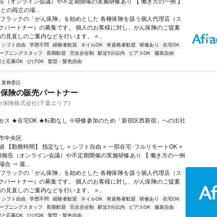
告（オンライン会議）や不定期開催の実施研修あり 【 働き方の一例 】
護との両立の場...
アフラックの「がん保険」を始めとした 各種保険を扱う個人代理店（ス
クパートナー）の募集です。 個人のお客様に対し、がん保険のご提案
の見直しのご案内などを行います。 ⭐...
シフト自由
学歴不問
経験者歓迎
ネイルOK
有資格者歓迎
研修あり
在宅OK
ープニングスタッフ
長期歓迎
完全歩合制
駅近5分以内
ピアスOK
服装自由
達と応募OK
ひげOK
髪型・髪色自由
業務委託
ク保険の販売パートナー
保険株式会社(千葉エリア)
セス ★在宅OK ★転勤なし ※研修参加のため「新宿区西新宿」への出社
市中央区
 【勤務時間】 指定なし ⭐ シフト自由 ⭐ 一部在宅･フルリモートOK ⭐
動報告（オンライン会議）や不定期開催の実施研修あり 【 働き方の一例
合 ⇒ 週...
アフラックの「がん保険」を始めとした 各種保険を扱う個人代理店（ス
クパートナー）の募集です。 個人のお客様に対し、がん保険のご提案
の見直しのご案内などを行います。 ⭐...
シフト自由
学歴不問
経験者歓迎
ネイルOK
有資格者歓迎
研修あり
在宅OK
ープニングスタッフ
長期歓迎
完全歩合制
駅近5分以内
ピアスOK
服装自由
達と応募OK
ひげOK
髪型・髪色自由