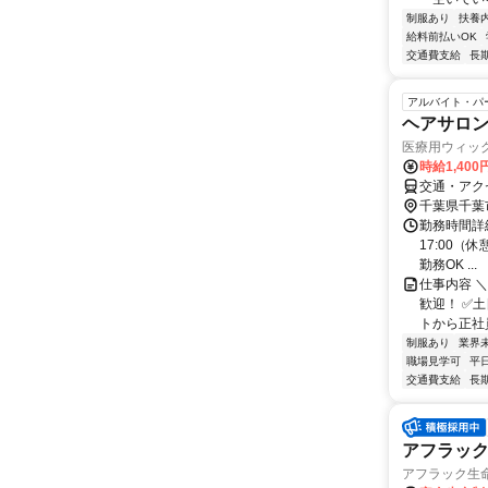
制服あり
扶養
給料前払いOK
交通費支給
長
アルバイト・パ
ヘアサロ
医療用ウィッ
時給1,400
交通・アク
千葉県千葉
勤務時間詳細 
17:00（
勤務OK ...
仕事内容 
歓迎！ ✅
トから正社員
制服あり
業界
職場見学可
平
交通費支給
長
アフラッ
アフラック生命