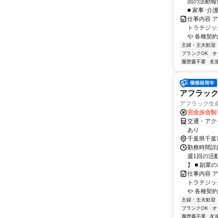
回の活動報
■ 家事･介
仕事内容 
トラテジッ
や 各種契約
主婦・主夫歓迎
ブランクOK
オ
履歴書不要
友
アフラッ
アフラック生命
完全歩合制
交通・アク
あり
千葉県千葉
勤務時間詳細
週1回の活
】 ■ 副業の場
仕事内容 
トラテジッ
や 各種契約
主婦・主夫歓迎
ブランクOK
オ
履歴書不要
友