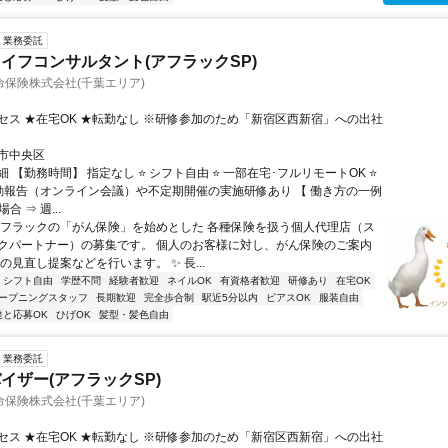
業務委託
イフコンサルタント(アフラックSP)
保険株式会社(千葉エリア)
セス ★在宅OK ★転勤なし ※研修参加のため「新宿区西新宿」への出社
市中央区
 【勤務時間】 指定なし ⭐ シフト自由 ⭐ 一部在宅･フルリモートOK ⭐
動報告（オンライン会議）や不定期開催の実施研修あり 【 働き方の一例
合 ⇒ 週...
アフラックの「がん保険」を始めとした 各種保険を扱う個人代理店（ス
クパートナー）の募集です。 個人のお客様に対し、がん保険のご案内
の見直し提案などを行います。 ✨ 長...
シフト自由
学歴不問
経験者歓迎
ネイルOK
有資格者歓迎
研修あり
在宅OK
ープニングスタッフ
長期歓迎
完全歩合制
駅近5分以内
ピアスOK
服装自由
達と応募OK
ひげOK
髪型・髪色自由
業務委託
イザー(アフラックSP)
保険株式会社(千葉エリア)
セス ★在宅OK ★転勤なし ※研修参加のため「新宿区西新宿」への出社