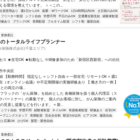
える環境を整えています。 ＜＜この...
社員登用あり
週1日からOK
副業・WワークOK
1日4時間以内OK
土日祝のみOK
フリーター歓迎
シフト自由
学歴不問
平日のみOK
交通費全額支給
経験者歓迎
研修あり
ブランクOK
長期歓迎
フルタイム歓迎
シフト制
服装自由
業務委託
クのトータルライフプランナー
保険株式会社(千葉エリア)
セス ★在宅OK ★転勤なし ※研修参加のため「新宿区西新宿」への出社
市中央区
 【勤務時間】 指定なし ⭐ シフト自由 ⭐ 一部在宅･リモートOK ⭐ 週1
告（オンライン会議）や不定期開催の実施研修あり 【 働き方の一例 】
護との両立の場...
アフラックの「がん保険」を始めとした 各種保険を扱う個人代理店（ス
クパートナー）の募集です。 個人のお客様に対し、がん保険のご案内
の見直し提案などを行います。 ⭐ 新...
シフト自由
学歴不問
経験者歓迎
ネイルOK
有資格者歓迎
研修あり
在宅OK
ープニングスタッフ
長期歓迎
完全歩合制
駅近5分以内
ピアスOK
服装自由
達と応募OK
ひげOK
髪型・髪色自由
業務委託