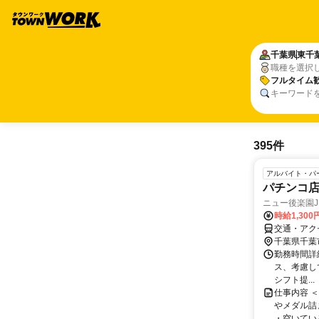
千葉県
東千
職種を選択
フルタイム
キーワード
395件
アルバイト・パ
パチンコ
ニュー後楽園
時給1,300
交通・アク
千葉県千葉
勤務時間詳細 
ス、考慮して
シフト提...
仕事内容 
やメダル詰
・空いている