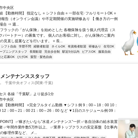
市中央区
 【勤務時間】 指定なし ⭐ シフト自由 ⭐ 一部在宅･フルリモートOK ⭐
動報告（オンライン会議）や不定期開催の実施研修あり 【 働き方の一例
合 ⇒ 週...
アフラックの「がん保険」を始めとした 各種保険を扱う個人代理店（ス
クパートナー）の募集です。 個人のお客様に対し、がん保険のご案内
の見直し提案などを行います。 ⭐ 長...
シフト自由
学歴不問
経験者歓迎
ネイルOK
有資格者歓迎
研修あり
在宅OK
ープニングスタッフ
長期歓迎
完全歩合制
駅近5分以内
ピアスOK
服装自由
達と応募OK
ひげOK
髪型・髪色自由
・メンテナンススタッフ
AL 千葉中央オフィス(関東-千葉)
セス 各線「千葉駅」より徒歩1分
市中央区
 【勤務時間】 ⭐完全フルタイム勤務 ▼シフト例 9：00～18：00 10：
0 12：00～21：00 21：00～26：00 など ▼1日のスケジュール例 09：
POINT】 ✅稼ぎたいなら”水道メンテナンス”一択 ✅各自治体の給水装置
者 ✅年間作業件数5万件以上、 ✅業界トップクラスの安定基盤 【仕事内
の修理作業など、 メ...