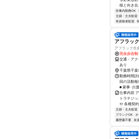
様と向き合
扶養内勤務OK
主婦・主夫歓迎
有資格者歓迎
アフラッ
アフラック生命
完全歩合制
交通・アク
あり
千葉県千葉
勤務時間詳細
回の活動報
■ 家事･介
仕事内容 
トラテジッ
や 各種契約
主婦・主夫歓迎
ブランクOK
オ
履歴書不要
友