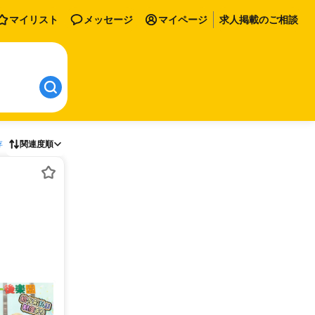
マイリスト
メッセージ
マイページ
求人掲載のご相談
存
関連度順